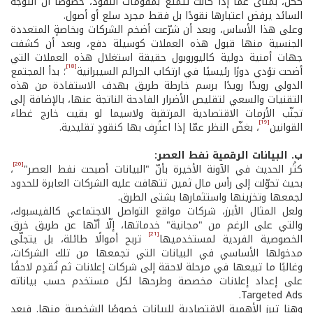
ككل، بمنأى عمّا إذا كانت تتمتع بمقوّمات النقود، خصوصًا أنّ التوجّه
السائد يرفض اعتبارها نقودًا بل فقط مجرد سلع أو أصول.
وعلى هذا الأساس، وبعد أن شرّعت أضخم الشركات وبخاصةٍ المتعددة
الجنسية منها قبول هذه العملات كوسيلة دفع، وبعد أن كشفت
جهات أمنية دولية كاليوروبول حقيقة استغلال هذه العملات التي
[18]
أضحت تؤدي دورًا رئيسيًا في ارتكاب الجرائم السيبرانية
؛ بدأ المجتمع
الدولي رويدًا رويدًا برسم خارطة طريق بهدف الاستفادة من هذه
التقنيات والسعي لتقليص الأضرار الفادحة الناتجة عنها، بالإضافة إلى
تجنّب الأزمات الاقتصادية المرتقبة ولاسيما لو بقيت خارج غطاء
[19]
القوانين
، بغضّ النظر عمّا إذا اعتُرِف بها كنقودٍ تقليدية.
ب. البيانات الرقمية نفط العصر:
[20]
كثُر الحديث في الآونة الأخيرة بأنّ "البيانات أصبحت نفط العصر"
،
بحيث تحوّلت إلى رأس مال ثمين تتهافت عليه الشركات العابرة للحدود
لجمعها وتخزينها واستثمارها بشتى الطرق.
ولعل المثال الأبرز، شركات مواقع التواصل الاجتماعي كالفيسبوك،
والتي على الرغم من "مجانية" خدماتها، إلّا أنّها عن طريق خرق
[21]
الخصوصية الفردية لمستخدميها
تربح أموالًا طائلة، بل يتجلّى
مدخولها الأساسي في البيانات التي تجمعها من تلك الشركات،
وغالبًا ما تبيعها في مرحلة لاحقة إلى شركات إعلانات ثم تُقدِم لاحقًا
على إعداد إعلانات مخصصة وطرحها لكل مستخدم حسب بياناته
Targeted Ads.
وهنا تبرز الأهمية الاقتصادية للبيانات خصوصًا الشخصية منها. فبعد