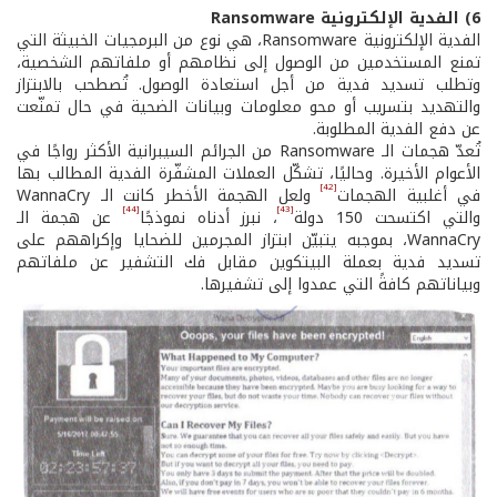
6) الفدية الإلكترونية Ransomware
الفدية الإلكترونية Ransomware، هي نوع من البرمجيات الخبيثة التي
تمنع المستخدمين من الوصول إلى نظامهم أو ملفاتهم الشخصية،
وتطلب تسديد فدية من أجل استعادة الوصول. تُصطحب بالابتزاز
والتهديد بتسريب أو محو معلومات وبيانات الضحية في حال تمنّعت
عن دفع الفدية المطلوبة.
تُعدّ هجمات الـ Ransomware من الجرائم السيبرانية الأكثر رواجًا في
الأعوام الأخيرة. وحاليًا، تشكّل العملات المشفّرة الفدية المطالب بها
[42]
في أغلبية الهجمات
ولعل الهجمة الأخطر كانت الـ WannaCry
[44]
[43]
والتي اكتسحت 150 دولة
، نبرز أدناه نموذجًا
عن هجمة الـ
WannaCry، بموجبه يتبيّن ابتزاز المجرمين للضحايا وإكراههم على
تسديد فدية بعملة البيتكوين مقابل فك التشفير عن ملفاتهم
وبياناتهم كافةً التي عمدوا إلى تشفيرها.