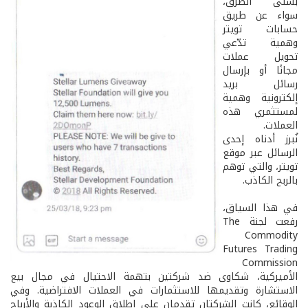
بشتى الطرق،
سواء عن طريق
حسابات تويتر
وهمية تدّعي
تحويل عملات
مجانًا أو بإرسال
رسائل بريد
إلكترونية وهمية
لمستثمري هذه
العملات.
نُبرز أدناه إحدى
الرسائل عبر موقع
تويتر، والتي توهم
بالربح الكاذب.
في هذا السياق،
رفعت لجنة The
Commodity
Futures Trading
Commission
الأميركية، شكاوى ضد شركتين بتهمة الاحتيال في مجال بيع
الاستشارة وتقديمها للاستثمارات في العملات الافتراضية. وفي
الوقائع، كانت الشركتان تقدمان على إطلاق الوعود الكاذبة والأرباح