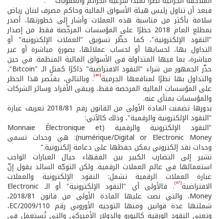
الملاحقة الجزائية نظرًا لمبدأ شرعية الجرائم والعقوبات
.
فبعد أن تناول رئيس هيئة الأسواق المالية وحاكم مصرف لبنان ریاض
سلامة بأكثر من مناسبة هذه العملات وأشار إلى خطورتها، أصدر
بمطلع العام 2018 حظرًا على المؤسسات المرخّصة فقط من إصدار
"النقود الإلكترونية"، كما حظّر تسويق "العملات الإلكترونية" أو
التداول بها، لحسابها أو لحساب عملائها، بصورةٍ مباشرة أو غیر
مباشرة، بما فیها المتداولة في الأسواق المالية المنظمة. في حين
حذّر الجمهور من شراء "النقود الافتراضية" ذاكرًا كمثلٍ الـ "Bitcoin"،
[46]
والتداول بها نظرًا لمنافعها الجرمية
. وبالتالي، يقتصر هذا الحظر
على المؤسسات المالية المرخصة فقط، ويبقى الأفراد وسائر الشركات
والمؤسسات بمنأى عنه.
بدورها تضمنت المادة الأولى من القانون رقم 2018/81 تعريف عبارة
"النقود الإلكترونية والرقمية"، وذلك كالآتي:
"النقود الإلكترونية والرقمية (Monnaie Électronique et
numérique/Digital or Electronic Money): هي وحدات تسمى
وحدات نقد إلكتروني يمكن حفظها على دعامة إلكترونية."
نشير إلى التضارب الكبير بين الفقهاء حيال العبارات الواجب
استعمالها في عالم العملات الرقمية. ولكن التوجّه السائد يقول إنّ
عبارة العملات الرقمية تشمل: النقود الإلكترونية والعملات
[47]
الافتراضية
. فالأولى أي "النقود الإلكترونية" أو الـ Electronic
Money، والتي نصت عليها المادة الأولى من قانون 2018/81،
شملتها عدة قوانين ومنها التوجيه الأوروبي رقم 2009/110/EC،
وتعني النقود الورقية كاليورو والدولار الأميركي والتي تُستعمل في