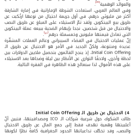
[30]
والعوائد الوهمية
.
وفي العالم العربي، استعادت الشرطة الإماراتية في إمارة الشارقة
أكثر من مليونَي درهم، في أول جريمة احتيال من نوعها ارتُكبت عن
طريق بيع البيتكوين. ولقد تمّ الاستيلاء على المبلغ عن طريق النصب
والاحتيال من قبل شخصين، نجحا بإيهام الضحية ببيعه عملة البيتكوين
31]
[
التي تعادل قيمتها مليونين وخمسمئة درهم
.
إنّ عمليات الاحتيال في الفضاء السيبراني وعالم العملات المشفّرة
عديدة ومتنوعة، ولكنّ الجديد في الأمر هو الاحتيال عن طريق الـ
Initial Coin Offering، إذ ينجح القائمون بتحصيل ملايين الدولارات بين
لحظة وأخرى، ولاحقًا التواري عن الأنظار بين ليلة وضحاها بعد الاستيلاء
على هذه الأموال. لذا سنعالج هذه الظاهرة في الفقرة التالية.
4) الاحتيال عن طريق الـ Initial Coin Offering
طالت الشكوك حول شرعية شركات الـ ICO ومصداقيتها، فتبين أنّ
أغلبيتها وهمية تهدف فقط إلى جمع المال عن طريق الاحتيال
والنصب، وقد تخطّت تداعياتها الحدود الجغرافية كافةً نظرًا لكونها