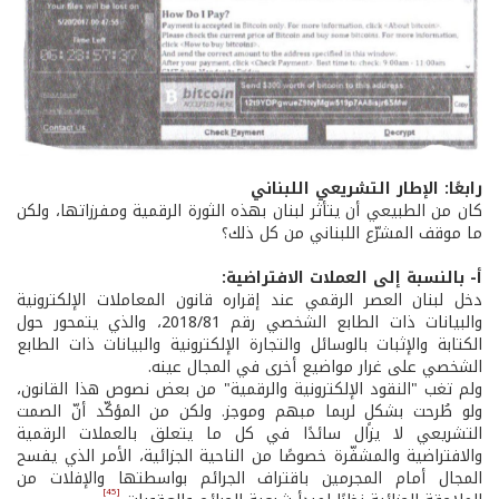
رابعًا: الإطار التشريعي اللبناني
كان من الطبيعي أن يتأثر لبنان بهذه الثورة الرقمية ومفرزاتها، ولكن
ما موقف المشرّع اللبناني من كل ذلك؟
أ- بالنسبة إلى العملات الافتراضية:
دخل لبنان العصر الرقمي عند إقراره قانون المعاملات الإلكترونية
والبيانات ذات الطابع الشخصي رقم 2018/81، والذي یتمحور حول
الكتابة والإثبات بالوسائل والتجارة الإلكترونية والبيانات ذات الطابع
الشخصي على غرار مواضيع أخرى في المجال عينه.
ولم تغب "النقود الإلكترونية والرقمية" من بعض نصوص هذا القانون،
ولو طُرحت بشكلٍ لربما مبهم وموجز. ولكن من المؤكّد أنّ الصمت
التشريعي لا يزال سائدًا في كل ما يتعلق بالعملات الرقمية
والافتراضية والمشفّرة خصوصًا من الناحية الجزائية، الأمر الذي يفسح
المجال أمام المجرمين باقتراف الجرائم بواسطتها والإفلات من
[45]