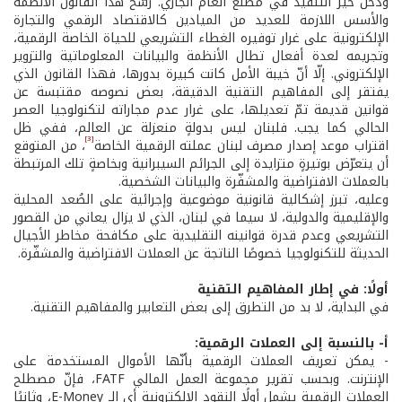
ودخل حيّز التنفيذ في مطلع العام الجاري. رسّخ هذا القانون الأنظمة
والأسس اللازمة للعديد من الميادين كالاقتصاد الرقمي والتجارة
الإلكترونية على غرار توفيره الغطاء التشريعي للحياة الخاصة الرقمية،
وتجريمه لعدة أفعال تطال الأنظمة والبيانات المعلوماتية والتزوير
الإلكتروني. إلّا أنّ خيبة الأمل كانت كبيرة بدورها، فهذا القانون الذي
يفتقر إلى المفاهيم التقنية الدقيقة، بعض نصوصه مقتبسة عن
قوانين قديمة تمّ تعديلها، على غرار عدم مجاراته لتكنولوجيا العصر
الحالي كما يجب. فلبنان ليس بدولةٍ منعزلة عن العالم، ففي ظل
[3]
اقتراب موعد إصدار مصرف لبنان عملته الرقمية الخاصة
، من المتوقع
أن يتعرّض بوتيرةٍ متزايدة إلى الجرائم السيبرانية وبخاصةٍ تلك المرتبطة
بالعملات الافتراضية والمشفّرة والبيانات الشخصية.
وعليه، تبرز إشكالية قانونية موضوعية وإجرائية على الصُعد المحلية
والإقليمية والدولية، لا سيما في لبنان، الذي لا يزال يعاني من القصور
التشريعي وعدم قدرة قوانينه التقليدية على مكافحة مخاطر الأجيال
الحديثة للتكنولوجيا خصوصًا الناتجة عن العملات الافتراضية والمشفّرة.
أولًا: في إطار المفاهيم التقنية
في البداية، لا بد من التطرق إلى بعض التعابير والمفاهيم التقنية.
أ- بالنسبة إلى العملات الرقمية:
- يمكن تعريف العملات الرقمية بأنّها الأموال المستخدمة على
الإنترنت. وبحسب تقرير مجموعة العمل المالي FATF، فإنّ مصطلح
العملات الرقمية يشمل أولًا النقود الإلكترونية أي الـ E-Money، وثانيًا