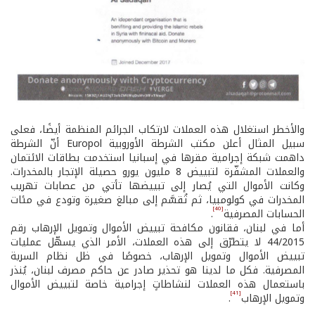
والأخطر استغلال هذه العملات لارتكاب الجرائم المنظمة أيضًا، فعلى
سبيل المثال أعلن مكتب الشرطة الأوروبية Europol أنّ الشرطة
داهمت شبكة إجرامية مقرها في إسبانيا استخدمت بطاقات الائتمان
والعملات المشفّرة لتبييض 8 مليون يورو حصيلة الإتجار بالمخدرات.
وكانت الأموال التي يُصار إلى تبييضها تأتي من عصابات تهريب
المخدرات في كولومبيا، ثم تُقسَّم إلى مبالغ صغيرة وتودع في مئات
[40]
الحسابات المصرفية
.
أما في لبنان، فقانون مكافحة تبييض الأموال وتمويل الإرهاب رقم
44/2015 لا يتطرّق إلى هذه العملات، الأمر الذي يسهّل عمليات
تبييض الأموال وتمويل الإرهاب، خصوصًا في ظل نظام السرية
المصرفية. فكل ما لدينا هو تحذير صادر عن حاكم مصرف لبنان، يُنذر
باستعمال هذه العملات لنشاطاتٍ إجرامية خاصة لتبييض الأموال
[41]
وتمويل الإرهاب
.