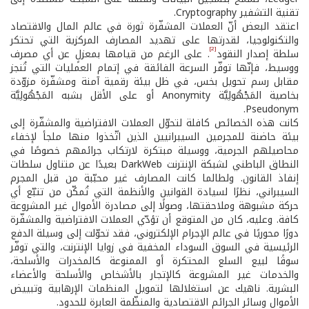
تقنية التشفير Cryptography.
اعتقد البعض أنّ العملات المشفّرة ثورة في عالم المال والاقتصاد
والتكنولوجيا، لقدرتها على تهديد المصارف المركزية التي تحتكر
[2]
سلطة إصدار النقود
. على الرغم من قيامها بمعزلٍ عن أي مصرف
ووسيط، فإنّها توفّر السرعة الفائقة في إتمام العمليات التي تُنجز
مقابل رسم تحويل بخس، في ظل بيئة رقمية آمنة ومشفّرة مزوّدة
بخاصية المَجْهُولِيَّة Anonymity أو على الأقل بشبه المَجْهُولِيَّة
Pseudonym.
كانت هذه الخصائص كافلة لتحوّل العملات الافتراضية والمشفّرة إلى
بيئة حاضنة للمجرمين السيبرانيين الذين اتّخذوا منها ملجأ لإخفاء
محاصيلهم الجرمية، ووسيلة مبتكرة لارتكاب جرائمهم خصوصًا في
النطاق الباطني لشبكة الإنترنت DarkWeb بعيدًا عن متناول سلطات
إنفاذ القانون. ولطالما كانت المصارف غير محبّبة من قبل المجرم
السيبراني، نظرًا لسيادة القوانين والأنظمة التي تُمكّن من تتبّع أي
حركة مشبوهة وملاحقتها، وصولًا إلى مصادرة الأموال غير المشروعة
كافة. وعليه، كان من المتوقع أن تؤدّي العملات الافتراضية والمشفّرة
دورًا محوريًا في عالم الإجرام الإلكتروني، فقد تحوّلت إلى وسيلة الدفع
الرئيسية في السوق السوداء المخفية في زوايا الإنترنت، والتي توفّر
سوقًا لبيع السلع المحتكرة أو الممنوعة كالمخدرات والأسلحة،
والخدمات غير المشروعة كالإتجار بالأشخاص والأسلحة والأعضاء
البشرية. ناهيك عن استغلالها لتمويل المنظمات الإرهابية وتبييض
الأموال وسائر الجرائم الاقتصادية والمنظّمة العابرة للحدود.