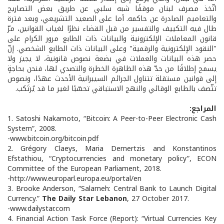
اتّخذ مصرف لبنان موقفًا شبه سلبي عن طريق بعض التصاريح
والتعاميم الصادرة عن حاكمه. أما على الصعيد التشريعي، وبعد فترة
طال فيه التكييف والتفسير من قبل القضاء نظرًا لغياب القوانين، مرّ
قانون المعاملات الإلكترونية والبيانات ذات الطابع مرور الكرام على
"النقود الإلكترونية والرقمية" وعلى البيانات ذات الطابع الشخصي. إنّ
حصر هذه البيانات والعملات في بضعة نصوص قانونية، لا يجيز ولا
يسمح إطلاقًا من حدّ هذه الظاهرة الخطرة والتصدي لها، فنحن بحاجةٍ
إلى قوانين مستقلة تتناول الجرائم السيبرانية الأحدث عهدًا، ونصوص
تتّصف بالطابع الوقائي والنهج الاستباقي تحسّبًا لغير ما قد يُرتَكب.
المراجع:
1. Satoshi Nakamoto, “Bitcoin: A Peer-to-Peer Electronic Cash
System”, 2008.
-www.bitcoin.org/bitcoin.pdf
2. Grégory Claeys, Maria Demertzis and Konstantinos
Efstathiou, “Cryptocurrencies and monetary policy”, ECON
Committee of the European Parliament, 2018.
-http://www.europarl.europa.eu/portal/en
3. Brooke Anderson, “Salameh: Central Bank to Launch Digital
Currency.”
The Daily Star Lebanon
, 27 October 2017.
-www.dailystar.com
4. Financial Action Task Force (Report): “Virtual Currencies Key