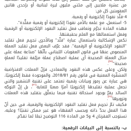
من عشرة ملايين إلى مئتي مليون ليرة لبنانية أو بإحدى هاتين
العقوبتين كل مَن:
4-قلّد نقودًا إلكترونية أو رقمية.
5- استعمل، مع علمه بالأمر، نقودًا إلكترونية أو رقمية مقلَّدة".
فهذه المادة تجرّم وتعاقب فعل تقليد النقود الإلكترونية أو الرقمية
وفعل استعمالها مع العلم بحقيقتها.
تكمن الإشكالية باستعمال عبارة "قلّد" وبالأحرى تجريم فعل تقليد
"النقود الإلكترونية أو الرقمية". فقد عرّف البعض فعل تقليد العملة
المنصوص عنها في قانون العقوبات اللبناني، بأنّها "صناعة عملة على
مثال العملة الصحيحة أي عملية اصطناع عملة مزيّفة تقليدًا لعملةٍ
[50]
صحيحة"
.
ولكن، وعلى عكس هذه النقود والمعادن، فإنّ العملات الافتراضية
المشفّرة المعنية في قانون رقم 2018/81، والموجودة فقط إلكترونيًا،
هي عبارة عن رموز وبيانات رقمية تعتمد على تقنية التشفير والتي
[51]
تجعل عملية تقليدها إلكترونيًا أمرًا صعبًا للغاية
، بل إنّ التوجّه
السائد يقرّ بوجود استحالة تقنية فيما يتعلّق بتقليد هذه العملات
[52]
وتزويرها
.
فكيف تمّ تجريم فعل تقليد النقود الإلكترونية والرقمية، في حين أنّ
هذا الفعل بحدّ ذاته وبحسب الفقهاء هو غير ممكن تقنيًا؟ وعليه،
تستوجب الفقرتان 4 و5 من المادة 116 التوضيح تبعًا لما تقدّم.
ب- بالنسبة إلى البيانات الرقمية: