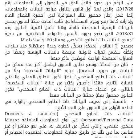
على الرغم من وجود قانون الحق في الوصول إلى المعلومات رقم
2017/28، والذي يُعدّ أول قانون يتناول صراحة البيانات والمعلومات،
إنّما ضمن إطار محصور بتلك المتوافرة لدى أجهزة القطاع العام
وإداراته كافة (مع وجود الاستثناءات)، كانت الحاجة ملحّة لقانونٍ يختص
بالبيانات الرقمية الشخصية كافة. وهنا تكمن أهمية القانون رقم
2018/81، الذي يضع بدوره الأسس والقواعد التنظيمية من ناحية
تجميع البيانات ذات الطابع الشخصي ومعالجتها واستخدامها.
وصحيح أنّ القانون المذكور يشكّل خطوة جيدة ومنتظرة منذ سنوات،
ولكنّه يتضمن ثغرات قانونية مرتبطة بالبيانات الرقمية وبعضًا من
العبارات المبهمة الواجبة التوضيح، نذكر منها:
- كان من المحبّذ توسيع نطاق القانون ليشمل أكبر عدد ممكن من
البيانات عن طريق استعمال عبارة "البيانات الشخصية" بدلًا من
"البيانات ذات الطابع الشخصي"، نظرًا لكون النطاق العملي والتقني
للعبارة الثانية، مقيّدًا وأضيق بكثيرٍ من عبارة "البيانات الشخصية".
بالتالي، مع اعتماد عبارة "البيانات ذات الطابع الشخصي" يكون
القانون محصورًا بفئةٍ معيّنة من البيانات فقط.
- بالنسبة إلى تعريف البيانات ذات الطابع الشخصي والوارد في
المادة الأولى من القانون على النحو الآتي:
"البيانات ذات الطابع الشخصي (Données à caractère
personnel/Personal Data): هي أنواع المعلومات المتعلقة جميعها
بشخصٍ طبيعي، والتي تمكّن من التعريف به، على نحو مباشر أو غير
مباشر، بما في ذلك عن طريق مقارنة المعلومات المتعددة المصادر أو