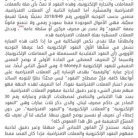
المعاملات والتجارة الإلكترونية، وهذه النقود لا تمتّ بأي صلة بالعملات
الافتراضية والمشفّرة. أما العبارة الثانية أي العملات الافتراضية،
فتعني بحسب التوجيه الأوروبي رقم 2018/849 تمثيلًا رقميًا لقيمةٍ
معيّنة، فهي الأموال الموجودة فقط بنموذجٍ رقمي ولا تتمتع قانونًا
[48]
بصفة "النقود" ولا تصدر عن مصرف مركزي أو سلطة عامة
، وتدخل
العملات المشفّرة بفئة العملات الافتراضية هذه.
وانطلاقًا ممّا تقدم، تكمن الإشكالية في ما إذا كانت هذه العبارة
تشمل في شقّها الأول النقود الإلكترونية كما عرفها التوجيه
الأوروبي (أي النقود التقليدية المستعملة في المعاملات الإلكترونية)،
ولاسيما أنّ التعريف المعطى في المادة الأولى لا يوضح المعنى
الحقيقي للنقود الإلكترونية الـE-Money. وفي الشقّ الثاني أيضًا، عند
إدراج عبارة "والرقمية" بهدف الإشارة إلى العملات الافتراضية على
أنواعها كافة، فإنّ مصطلح "النقود" ليس محبّذًا نظرًا للتوجه السائد
بعدم اعتبار العملات الافتراضية نقودًا، أما التعريف لهذه الجهة فهو
مبهم بعض الشيء وغير دقيق لناحية مفهوم العملات الافتراضية.
يمتد هذا الالتباس والتناقض لمصطلحات الإعلام وعباراته رقم 30
الصادر عن حاكم مصرف لبنان، والذي ذكر ثلاث عبارات وهي "النقود
الإلكترونية" و"العملات الإلكترونية" و"النقود الافتراضية"، من دون
إعطاء أي تعريف أو تفسير يوضح الفرق بينها. فكيف لنا أن نعرف نيّة
المشرّع الحقيقية في ظل هذا الغموض كله؟
وعليه، نستنتج أنّ القانون اللبناني أتى مبهمًا وغير دقيقٍ لناحية
مفهوم النقود الإلكترونية والعملات الافتراضية. فإذا كان القصد فقط