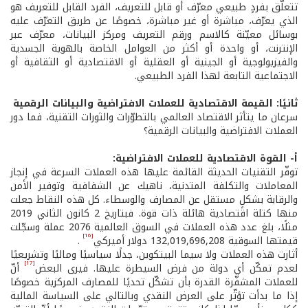
تتعلّق بفردٍ طبيعي معرّف أو قابل للتعريف، الفرد القابل للتعريف هو
الذي يعرّف، مباشرة أو غير مباشرة، خصوصًا عن طريق التعرّف عليه
بوسائل معيّنة كالاسم ورقم التعريف ومركز البيانات، معرّف عبر
الإنترنت، أو واحدة أو أكثر من العوامل الخاصة بالهوية الجسدية
والفيزيولوجية أو الجينية أو العقلية أو الاقتصادية أو الثقافية أو
الاجتماعية التابعة لهذا الفرد الطبيعي.
ثانيًا: القيمة الاقتصادية للعملات الافتراضية والبيانات الرقمية
سرعان ما يتأثر الاقتصاد العالمي بالتطوّرات والثورات التقنية، فما دور
العملات الافتراضية والبيانات الرقمية؟
أ- القوة الاقتصادية للعملات الافتراضية:
توفّر التقنيات الحديثة القائمة عليها هذه العملات السرعة في إنجاز
المعاملات والتكلفة المتدنية، ناهيك عن الشفافية وتوفير الأمن
والرقابة بشكلٍ مستقل عن المصارف والوسطاء. كل هذه النقاط جعلت
منها كتلة اقتصادية هائلة ذات قوة. فبتاريخ 2 كانون الثاني 2019
مثلًا، بلغ عدد هذه العملات في السوق العالمية 2076 عملة وسجّلت
[16]
قيمتها السوقية 132,019,696,208 دولار أميركي
.
أثارت هذه العملات ولا سيما البيتكوين، جدلًا سياسيًا وماليًا وتشريعيًا
[17]
لعدم تمكّن أي دولة من فرض السيطرة عليها. فيرى البعض
أنّ
للعملات المشفّرة القدرة بأن تشكّل تحديًا للمصارف المركزية خصوصًا
إذا ما بدأت تؤثّر على العرض النقدي وبالتالي على السياسة المالية