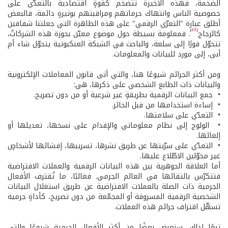
الضخمة، فهذه الأخيرة تتضخّم كقوةٍ اقتصادية بالتعدّي على
خصوصية الناس وانتهاك حرماتهم ومراقبتهم بوتيرةٍ دائمة، فالبعض
أطلق عبارة "التعرّي الرقمي" على هذه الظاهرة التي جعلتنا شفافين
[25]
كالزجاج
. فمعلومة بسيطة حول موضوع معيّن بحوزة هذه الشركاتُ،
تتحوّل فورًا إلى سلعة، والباحث في الشبكة العنكبوتية يتحوّل شاء أم
أبى، إلى مورد للبيانات والمعلومات.
ومن أكثر الجرائم شيوعًا هنا، والتي أتى قانون المعاملات الإلكترونية
والبيانات ذات الطابع الشخصي على ذكرها، هي:
• جمع البيانات الرقمية بطريقةٍ غير شرعية أو من دون تصريح.
• إساءة استخدامها من قبل الحائز.
• التعدّي على سلامتها.
• الولوج إلى نظام معلوماتي والإقدام على نسخها، تعديلها أو
إلغائها.
• التعدّي على سرّيتها عن طريق نشرها، تسريبها، إفشائها لأشخاصٍ
غير مخوّلين الاطّلاع عليها.
أما العلاقة الجوهرية بين هذه البيانات الرقمية والعملات الافتراضية
فتتكرّس بالتقائها في العالم الجرمي. فغالبًا، ما تُقترف الأفعال
الجرمية ذات الصلة بالعملات الافتراضية عن طريق استغلال البيانات
الشخصية الرقمية المسروقة أو المجمّعة من دون تصريح، كأداةٍ جرمية
تسهّل اقتراف جرائم هذه العملات.
تبعًا لذلك، سنعرض بعضًا من أكثر الأفعال الجرمية شيوعًا والتي