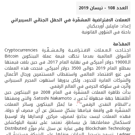
العدد 108 - نيسان 2019
العملات الافتراضية المشفّرة في الحقل الجنائي السيبراني
إعداد: ماريلين أورديكيان
باحثة في الشؤون القانونية
المقدّمة
اجـتـاحـت الـعـمـلات الافـتـراضـيـة والـمـشــفّـرة Cryptocurrencies
الأسواق العالمية بعدما تخطّت قيمة عملة البيتكوين Bitcoin
الـ19000 دولار أميركي في نهاية العام 2017، في حين بلغت قيمتها
بمطلع العام 2019 حوالى 3500 دولار أميركي. فنجحت هذه العملات
في غزو الاقتصاد العالمي واستقطاب المستثمرين ورجال الأعمال
والشركات العابرة للحدود، ولكن بدورها استهوت المجرم السيبراني
وأثّرت في سلوكه الجرمي في العالم الرقمي.
بدأت ظاهرة العملات المشفّرة في العام 2008 مع البيتكوين حين
أطلقتها جهة مجهولة تُدعى بـ Satoshi Nakamoto، والتي وصفتها
[1]
بـ"النظام النقدي الرقمي"
. ما يُميّز البيتكوين وسائر العملات
المشفّرة هي واقعة قيامها بشكلٍ مستقل عن أي مصرف أو دولة،
فهذه العملات ليست بحاجةٍ لمصرفٍ مركزي لإصدارها ولا لوسيطٍ
لاستكمال معاملاتها. بل ببساطةٍ، تعتمد على تقنية البلوكشاين
Blockchain Technology وهي عبارة عن سجل عام موزّع Distributed
Ledger، تسمح بتسجيل البيانات ونقلها على الشبكة مستندةً إلى