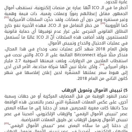
عابرة للحدود.
أخطر ما في الـ ICO أنّها عبارة عن منصات إلكترونية، تستقطب أموال
الجمهور، مقابل إعطائهم رموزًا وعملات رقمية، ذات قيمة وهمية
[32]
وغير مستقرة ومن دون أي ضمانات. ولقد حذّرت السلطات الأميركية
[33]
كما الأوروبية
من خطر التعامل مع الـ ICO، فهذه الأخيرة تقع خارج
النطاق القانوني الشرعي على غرار عدم توفيرها أي حماية قانونية
للمستثمرين. ولقد أضافت هذه السلطات أنّ الـ ICO غالبًا ما تُستعمل
في عمليات الاحتيال والخداع وتبييض الأموال.
ولعل العام 2018 شهد أكبر عمليات نصب وخداع في هذا المجال،
فنذكر مثلًا شركة Bitconnect القائمة على الـ ICO، والتي نجحت في
استقطاب الملايين من الدولارات، وبلغت قيمتها السوقية 2.7 مليار
[34]
دولار أميركي
، ولكن عاجلًا تبين أنّها شركة مخادعة، الأمر الذي أدى
إلى هبوط سعر عملتها المشفّرة لحين إعلان إفلاسها في شهر
كانون الثاني من العام 2018.
5) تبييض الأموال وتمويل الإرهاب
تصدر النقود الورقية من قبل المصارف المركزية أو من جهات رسمية
أخرى، على عكس العملات المشفّرة التي تصدر بالتعدين. هذه الواقعة
بحدّ ذاتها كانت مغرية للمجرمين. فبعد أن دخلنا إلى ما سمّاه البعض
عصر "تبييض الأموال الرقمي" والإرهاب الإلكتروني، أضحينا في عصر
تبييض الأموال وتمويل الإرهاب عن طريق العملات الافتراضية.
[35]
إن دخلنا إلى ما سمّاه البعض عصر "تبييض الأموال الرقمي"
والإرهاب الإلكتروني، أضحينا في عصر تبييض الأموال وتمويل الإرهاب