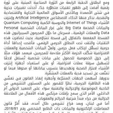
ومع انطلاق الحقبة الرابعة من الثورة الصناعية المبنية على ثورة
رقمية أفضت إلى ظهور تقنيات متطوّرة جدًا، أحدثت تغييرات جذرية
في شتى الأصعدة وبالأخص الأسواق العالمية التجارية والاقتصادية
والنقدية، نذكر منها الذكاء الاصطناعي Artificial Intelligence وإنترنت
الأشياء Internet of Things والحوسبة الكمية Quantum Computing
والبيانات الضخمة Big Data على غرار البيانات الشخصية Personal
Data والعملات الرقمية... فسرعان ما حوّل المجرمون السيبرانيون هذه
الفسحة المفعمة بالتفاؤل إلى فسحة تشاؤمية، بحيث تضافرت هذه
التقنيات والتقت تحت النطاق الجرمي الرقمي، فأضحت إحداها أداة
جرمية تسهّل ارتكاب فعل جرمي. ولعلّ البيانات الشخصية والعملات
الافتراضية شكّلت الحزمة الأكثر ملاءمة للمجرمين، فيعمد هؤلاء مثلًا
إلى خرق الخصوصية للحصول على بيانات شخصية تُستغل لاحقًا
لتسهيل سرقة عملات افتراضية، أو على استعباد أجهزة إنترنت
الأشياء لابتزاز الضحية وتهديدها بتسريب بياناتها أو محوها فيما لو
تمنّعت عن تسديد فدية بالعملات المشفّرة.
بدورها، أسهمت الجهات المشرّعة وأجهزة إنفاذ القانون في تفشّي
هذه الظاهرة الجرمية، نظرًا للقصور على المستوى التشريعي من
الناحية الموضوعية والإجرائية والتقنية سواء على الصعيد الدولي أم
الداخلي، الأمر الذي سمح بإفلات مرتكبي هذه الأفعال من الملاحقة
الجزائية من جراء مبدأ شرعية الجرائم والعقوبات.
أما في لبنان، وبعد فراغ تشريعي طال أمده، فقد أُقرّ قانون
المعاملات الإلكترونية والبيانات ذات الطابع الشخصي رقم 2018/81،