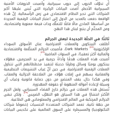
أن تحوّلت الحروب إلى حروب سيبرانية، وأصبحت الخروقات الأمنية
السيبرانية الأخطر، أضحت البيانات الركيزة التي تُبنى عليها أكبر
الشركات التي تدير النظام الاقتصادي في زمن الرأسمالية. إنّ هذه
الواقعة دفعت بالعديد من الدول إلى اعتبار البيانات الرقمية المجردة
من أساسها المادي مالًا قابلًا للتملّك وذات قيمة معنوية واقتصادية،
ومن المحتّم أن يتبع لبنان هذا النهج.
ثالثًا: في الحلّة الجديدة لبعض الجرائم
أطلقت البيتكوين والعملات الافتراضية عنان الأسواق السوداء
[22]
الإلكترونيةDark Markets
، فأصبحت الجرائم المنظّمة والاقتصادية
[23]
والمالية أكثر تعقيدًا، في السنوات الماضية
.
أصبحت هذه العملات هدفًا وأداةً جرمية في يد المجرمين، فهؤلاء
يبتكرون يوميًا وسائل وطرقًا حديثة لتنفيذ مخططاتهم التي تتناول
العملات الرقمية الافتراضية. في حين أنّ غياب التشريعات التنظيمية
والعقابية يسهم في إفلات هؤلاء من الملاحقة الجزائية والعقاب.
وفي هكذا حال، يقف المتضرر من دون حماية قانونية وغياب أي
وسيلة لإعادة أمواله المنهوبة أو حقوقه المهدورة.
تُستغل هذه العملات في جرائم خارج الفضاء السيبراني، ولعل الجرم
[24]
الأكثر انتشارًا في هذا السياق هو التهرّب الضريبي
. ولكن تبقى
الجرائم المرتكبة في العالم الافتراضي والمعلوماتي هي الطاغية.
من جهة ثانية، تعمد الشركات المتعددة الجنسيات (خصوصًا شركات
التكنولوجيا) والمسيطرة على السوق العالمية على تكديس البيانات