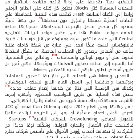
التشفير، تمتاز بقدرتها على إدارة قائمة متزايدة باستمرارٍ من
السجلات المسماة كتل Blocks. تحتوي كل كتلة على الطابع الزمني
ورابط إلى الكتلة السابقة Hash، صُمّمت هذه التقنية للمحافظة على
[9]
البيانات المخزّنة ضمنها والحؤول دون تعديلها
. من جهة ثانية،
بمقدرة كل شخص متصل بالإنترنت استخدامها، فسجلاتها متاحة
للعامة Public Ledger. هذا على عكس قواعد البيانات التقليدية
Central التي عادة ما تكون سرية ومملوكة من قبل مؤسسات كبيرة.
فالبلوكشاين ليست ملكًا لأحد، هي عبارة عن شبكة كاملة علنية
تتألف من أشخاص يرصدون كل العمليات الحاصلة، ما يشكّل استحالة
[10]
لحدوث غش أو تزوير للوثائق والمعاملات
، وبالتالي يعزّز الشفافية.
أما بالنسبة إلى عملية تصديق المعاملات وتوثيقها، فهي تُنجز عن
طريق أشخاص يُطلق عليهم تسمية المُعدّنين Miners.
- التعدين Mining هي العملية التي يتمّ بها تصديق المعاملات
وتوثيقها وإضافتها إلى السجل العام التابع لشبكة البلوكشاين،
[11]
وكذلك هي الوسيلة التي يتمّ من خلالها إصدار عملات جديدة
.
تحصل هذه العملية عن طريق الحواسيب المتطوّرة وأجهزة إنترنت
الأشياء، مستهلكةً بذلك نسبة كبيرة من الطاقة والتيار الكهربائي.
- من جهتها، وفي العام 2017، تحوّلت Initial Coin Offering أو ICO،
العرض الأولي لعملةٍ مشفّرة أو رمز، إلى الطريقة الرائدة عالميًا
[12]
للتمويل الجماعي Crowdfunding للشركات الناشئة
Startups .
فاكتسحت عالم الأعمال والتجارة الدولية، وشكّلت نوعًا جديدًا من
الشركات، إذ يتهافت أصحاب رؤوس الأموال على تأسيس شركات تطرح
رموزًا Tokens وعملات مشفّرة عن طريق الـ ICO.