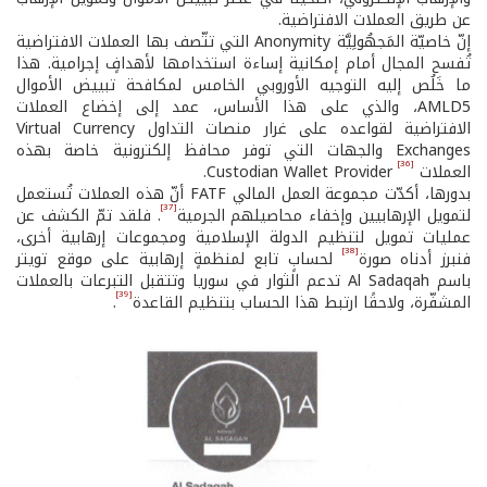
عن طريق العملات الافتراضية.
إنّ خاصيّة المَجهُولِيَّة Anonymity التي تتّصف بها العملات الافتراضية
تُفسح المجال أمام إمكانية إساءة استخدامها لأهدافٍ إجرامية. هذا
ما خَلُص إليه التوجيه الأوروبي الخامس لمكافحة تبييض الأموال
AMLD5، والذي على هذا الأساس، عمد إلى إخضاع العملات
الافتراضية لقواعده على غرار منصات التداول Virtual Currency
Exchanges والجهات التي توفر محافظ إلكترونية خاصة بهذه
[36]
العملات Custodian Wallet Provider
.
بدورها، أكدّت مجموعة العمل المالي FATF أنّ هذه العملات تُستعمل
[37]
لتمويل الإرهابيين وإخفاء محاصيلهم الجرمية
. فلقد تمّ الكشف عن
عمليات تمويل لتنظيم الدولة الإسلامية ومجموعات إرهابية أخرى،
[38]
فنبرز أدناه صورة
لحسابٍ تابع لمنظمةٍ إرهابية على موقع تويتر
باسم Al Sadaqah تدعم الثوار في سوريا وتتقبل التبرعات بالعملات
[39]
المشفّرة، ولاحقًا ارتبط هذا الحساب بتنظيم القاعدة
.