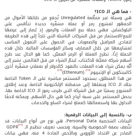
- فما هي الـ ICO؟
هي وسيلة غير منظّمة Unregulated تُجمَع من خلالها الأموال من
الجمهور لمشروع رمز أو عملة مشفّرة جديدة تتأسّس على
البلوكشاين. فهي حملة بيع العملات والرموز، إذ يُصار إلى عرضها
للبيع/الاستثمار من قبل الشركات الناشئة التي تلجأ إلى هذه الطريقة
لتفادي العراقيل والصعوبات في الحصول على التمويل المناسب
لمشاريعها من خلال المصارف وسائر المؤسسات المالية. خلال هذه
الحملة إذًا، تطرح العملة أو الرمز المعيّن، كما هو الحال عند طرح
أسهم شركة معيّنة للاكتتاب، ليتمّ الشراء من قبل القائمين. نشير إلى
أنّه يمكن شراء هذه العملات بالنقود كالدولار أو بعملاتٍ مشفّرة أخرى
[14]
[13]
كالبيتكوين أو الإثيريوم
(Ethereum)
.
من هذا المنطلق، يستحوذ المستثمر مباشرة على الـ Token الخاصة
بتلك الـ ICO وينقلها إلى محفظته الإلكترونية الخاصة. وعند إطلاق
المشروع رسميًا من قبل الشركة التي طرحت رموز الـ ICO الخاصة بها،
يحصل المستثمر على نسبة أرباح كما هي حال الأسهم، ويمكنه لاحقًا
التداول بها واستعمالها كعملةٍ لشراء السلع والخدمات.
ب- بالنسبة إلى البيانات الرقمية:
البيانات الشخصية Personal Data، هي نوع من أنواع البيانات، قد
[15]
تتّصف بصفة الخصوصية والسرية. وبحسب تعريف تنظيم الـ
GDPR
الصادر عن الاتحاد الأوروبي وبالأخص المادة 4 منه، فهي بيانات