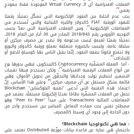
العملات الافتراضية أي الـ Virtual Currency الموجودة فقط بنموذجٍ
[4]
رقمي
.
يجب عدم الخلط بين النقود الإلكترونية التي تشكّل تمثيلًا رقميًا
للنقود الورقية FIAT كالدولار والليرة اللبنانية والتي تُستخدم في
[5]
المعاملات الإلكترونية
، وبين العملات الافتراضية التي تعدّ بحسب
التوجيه الأوروبي رقم 2018/843 الصادر في 30 أيار من العام 2018،
تمثيلًا رقميًا لقيمةٍ ليست مدعومة ولا تصدر عن مصرف مركزي أو
سلطة عامة، وليست بالضرورة متعلقة بعملةٍ ورقية كالدولار واليورو
ولا تتمتع قانونًا بصفة النقود، إنّما يقبل الناس بها كوسيلةٍ للدفع أو
[6]
للتبادلات
.
- أما العملة المشفّرة Cryptocurrency كالبيتكوين، فهي بدورها نوع
[7]
من أنواع العملات الرقمية الافتراضية
، ولكن تستخدم فيها تقنيات
التشفير، لتنظيم توليد وحداتها والتحقّق من تحويل الأموال، وهي
[8]
قائمة بشكلٍ مستقل عن أي مصرف مركزي
. وعلى هذا الأساس، إنّ
اعتماد هذه التقنية التي تُدعى "تقنية البلوكشاين" Blockchain
تجعل من العملات المشفّرة نظامًا نقديًا إلكترونيًا مستقلًا، يعتمد في
المعاملات المالية Transactions على مبدأ "Peer to Peer" وهو
مصطلح تقني بحت مفاده التعامل المباشر بين مستخدم وآخر من
دون الحاجة إلى وجود أي وسيط كالمصرف.
- فما هي تكنولوجيا Blockchain؟
باختصارٍ، هي عبارة عن قاعدة بيانات موزّعة Distributed تعتمد على