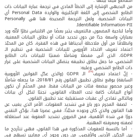
التقاطع فيما بينها".
من البديهي الإشارة إلى الخطأ المادي في ترجمة عبارة البيانات ذات
الطابع الشخصي إلى اللغة الإنكليزية والواردة Personal Data أي
البيانات الشخصية. ولعل الترجمة الصحيحة هنا هي Personally
Identifiable Information-PII.
وأما لناحية المضمون، فالتعريف يثير بعضًا من الالتباس نظرًا لأنّه ورد
بعباراتٍ واسعة جدًا من دون تحديد فئات أو نطاق البيانات المعنية.
وانطلاقًا من أول ملاحظة أبديناها في هذه الفقرة، كان من المحبّذ
اعتماد تعريف الاتحاد الأوروبي للبيانات الشخصية في تنظيم الـ
GDPR، الذي أتى مفصلًا وشاملًا ضمنيًا للبيانات ذات الطابع
الشخصي، ما جعل نطاق تطبيقه يتضمّن البيانات الشخصية على غرار
ذات الطابع الشخصي. وعليه:
[53]
- إنّ اعتماد تعريف
الـ GDPR (والذي عدّل القوانين الأوروبية
السابقة) يوسّع نطاق تطبيق القانون رقم 2018/81، ما يجعله شاملًا
وغير محصورٍ ببضعة فئات من البيانات فقط. فمن المحتّم أن تكون
أنواع البيانات كافة تحت الغطاء القانوني، تجنبًا لنكل أي بيانات
وبالتالي تفادي أي عقبات مستقبلية عند تطبيق القانون.
- لصفة المجرم دور بارز في تشديد العقوبات، الأمر الذي يغيب عن
هذا القانون والذي كان وجوده محبّذًا. ففي عصرنا هذا، يؤدّي التقني
دورًا في شدة الأهمية، فمن الضروري تشديد العقوبة عند استغلاله
لصفته ومعرفته المهنية.
- أما بالنسبة للعقوبات المذكورة في هذا القانون، فهي تتأرجح ما
بين الحدّين الأدنى والأقصى، من دون وجود أي معايير تسهم في