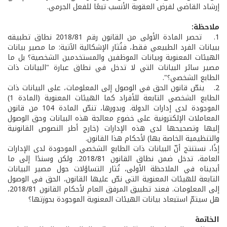
إرشاد القاضي لفرض العقوبة الأنسب تبعًا للفعل الجرمي.
ملاحظة:
1. تحصر المادة الأولى من القانون رقم 2018/81 نطاق تطبيقه
ببيانات الفرد الطبيعي فقط، فتُثار الإشكالية الآتية: ما مصير بيانات
الهيئات المعنوية وبيانات الموظفين والمستخدمين الشخصية؟ بل ما
مصير سائر البيانات التي لا تدخل في نطاق عبارة "البيانات ذات
الطابع الشخصي؟".
2. ينصّ قانون الحق في الوصول إلى المعلومات، على البيانات ذات
الطابع الشخصي التابعة للأفراد كما الهيئات المعنوية (المادة 1)
الموجودة لدى إدارات الدولة. وبدورها، تنصّ المادة 104 من قانون
المعاملات الإلكترونية على خضوع معالجة هذه البيانات وحق الوصول
إليها وتصحيحها لدى هذه الإدارات (خارج أطر النصوص القانونية
والتنظيمية الخاصة بها) لأحكام هذا القانون.
إذًا، نستنتج أنّ البيانات ذات الطابع الشخصي الموجودة لدى الإدارات
العامة، تدخل ضمن نطاق القانون 2018/81. ولكن وسندًا إلى ما
أبديناه في الملاحظة الأولى، تُثار التساؤلات حول مصير البيانات
التابعة للهيئات المعنوية التي نصّ عليها القانون، الحق في الوصول
إلى المعلومات. فعند تطبيق المرفق العام لأحكام القانون 2018/81،
هل سيتمّ استبعاد بيانات الهيئات المعنوية الموجودة بحوزتها؟
الخاتمة