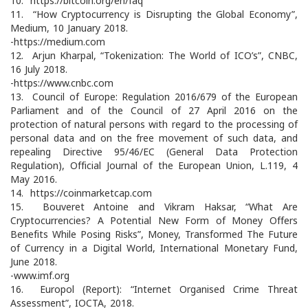
10. https://bitcoin.org/en/faq
11. “How Cryptocurrency is Disrupting the Global Economy”,
Medium, 10 January 2018.
-https://medium.com
12. Arjun Kharpal, “Tokenization: The World of ICO’s”, CNBC,
16 July 2018.
-https://www.cnbc.com
13. Council of Europe: Regulation 2016/679 of the European
Parliament and of the Council of 27 April 2016 on the
protection of natural persons with regard to the processing of
personal data and on the free movement of such data, and
repealing Directive 95/46/EC (General Data Protection
Regulation), Official Journal of the European Union, L.119, 4
May 2016.
14. https://coinmarketcap.com
15. Bouveret Antoine and Vikram Haksar, “What Are
Cryptocurrencies? A Potential New Form of Money Offers
Benefits While Posing Risks”, Money, Transformed The Future
of Currency in a Digital World, International Monetary Fund,
June 2018.
-www.imf.org
16. Europol (Report): “Internet Organised Crime Threat
Assessment”, IOCTA, 2018.