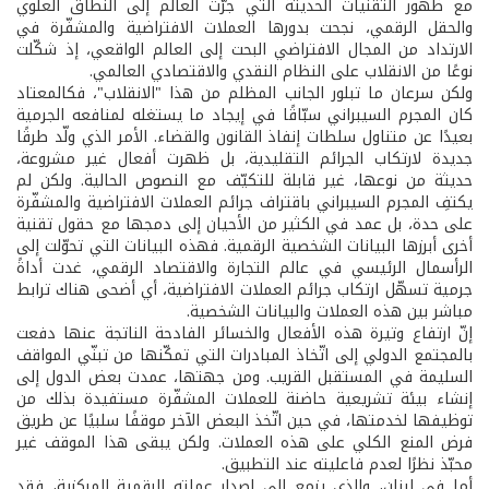
مع ظهور التقنيات الحديثة التي جرّت العالم إلى النطاق العلوي
والحقل الرقمي، نجحت بدورها العملات الافتراضية والمشفّرة في
الارتداد من المجال الافتراضي البحت إلى العالم الواقعي، إذ شكّلت
نوعًا من الانقلاب على النظام النقدي والاقتصادي العالمي.
ولكن سرعان ما تبلور الجانب المظلم من هذا "الانقلاب"، فكالمعتاد
كان المجرم السيبراني سبّاقًا في إيجاد ما يستغله لمنافعه الجرمية
بعيدًا عن متناول سلطات إنفاذ القانون والقضاء. الأمر الذي ولّد طرقًا
جديدة لارتكاب الجرائم التقليدية، بل ظهرت أفعال غير مشروعة،
حديثة من نوعها، غير قابلة للتكيّف مع النصوص الحالية. ولكن لم
يكتفِ المجرم السيبراني باقتراف جرائم العملات الافتراضية والمشفّرة
على حدة، بل عمد في الكثير من الأحيان إلى دمجها مع حقول تقنية
أخرى أبرزها البيانات الشخصية الرقمية. فهذه البيانات التي تحوّلت إلى
الرأسمال الرئيسي في عالم التجارة والاقتصاد الرقمي، غدت أداةً
جرمية تسهّل ارتكاب جرائم العملات الافتراضية، أي أضحى هناك ترابط
مباشر بين هذه العملات والبيانات الشخصية.
إنّ ارتفاع وتيرة هذه الأفعال والخسائر الفادحة الناتجة عنها دفعت
بالمجتمع الدولي إلى اتّخاذ المبادرات التي تمكّنها من تبنّي المواقف
السليمة في المستقبل القريب. ومن جهتها، عمدت بعض الدول إلى
إنشاء بيئة تشريعية حاضنة للعملات المشفّرة مستفيدة بذلك من
توظيفها لخدمتها، في حين اتّخذ البعض الآخر موقفًا سلبيًا عن طريق
فرض المنع الكلي على هذه العملات. ولكن يبقى هذا الموقف غير
محبّذ نظرًا لعدم فاعليته عند التطبيق.
أما في لبنان، والذي يزمع إلى إصدار عملته الرقمية المركزية، فقد