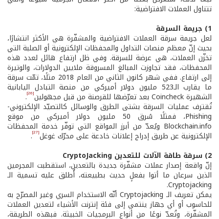
تتناول العملات الافتراضية:
1) جريمة السرقة
لعل جريمة سرقة العملات الافتراضية والمشفّرة هي الأكثر انتشارًا،
بحيث إنّ معظم منصات التداول والمحفظات الإلكترونية أو الصلبة التي
تخزّن العملات، هي عرضة للسرقة. وفي ظل ارتفاع هائل لعدد هذه
المحفظات، فقد تجاوزت المبالغ المسروقة ملايين الدولارات، والوتيرة
إلى ارتفاع. ففي شهر كانون الثاني من العام 2018 مثلًا، تمّت سرقة
ما يقارب الـ523 مليون دولار أميركي من منصة التبادل اليابانية
[26]
الشهيرة Coincheck بعد تعرّضها للقرصنة من قبل مجهولين
.
تُقترف عمليات السرقة بشتى الطرق والوسائل كالتصيّد الإلكتروني-
Phishing، فمثلًا سُرق 50 مليون دولار أميركي من موقع
Blockchain.info ويُعدّ من أبرز المواقع التي توفّر خدمة المحفظات
[27]
الإلكترونية عن طريق إدراج إعلانات خادعة على محرّك غوغل
.
2) سرقة طاقة الآلات للتعدين CryptoJacking
إنّ واقعة إصدار عملات مشفّرة جديدة بالتعدين، استقطبت المجرمين
الذين سرعان ما أتوا بفعلٍ حديث بطبيعته، أُطلق عليه تسمية الـ
Cryptojacking.
يمكن تعريف الـ Cryptojacking أنّه الاستخدام السري وغير المصرّح به
للحاسوب أو أي جهاز ينتمي إلى فئة إنترنت الأشياء لتعدين العملات
المشفّرة، وتُعدّ نوعًا من أنواع البرمجيات الخبيثة. فبهذه الطريقة،