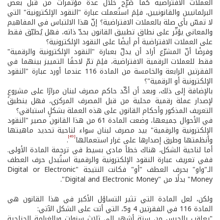
العملات الافتراضية كما صُرِّح خلال عدة مؤتمرات من قبل بعض
البرلمانيين والقانونيين، فلِمَ استُعملت عبارة "النقود الإلكترونية" التي
لا تمسّ بأي صلة بالعملات الافتراضية؟ إنّ هذا الالتباس في المفاهيم
والمعاني يؤثّر على نطاق تطبيق القانون بحدّ ذاته، فهل يُطبّق فقط
على العملات الافتراضية أم أيضًا على النقود الإلكترونية؟
وفرضًا أنّ المشرّع أراد أن يدلّ بعبارة "النقود الإلكترونية والرقمية"
فقط للعملات الرقمية الافتراضية، فلِمَ تمّ لاحقًا التمييز بينهما في
الفقرتين الرابعة والخامسة من المادة 116 عندما أورد عبارة "النقود
الإلكترونية أو الرقمية"؟
بالإضافة إلى ذلك، وبعد أن أكّد حاكم مصرف لبنان مرارًا على مشروعٍ
لإصدار عملة رقمية محلية من قبل المصرف المركزي، فهل ينطبق
التعريف المذكور وأحكام القانون على هذه العملة بشكلٍ استباقي؟
في الأحوال جميعها، وضعت المادة 61 من هذا القانون مصير "النقود
الإلكترونية والرقمية" بيد مصرف لبنان سواء لناحية تحديد ماهيتها
[49]
وأنظمتها وطرق إصدارها على غرار استعمالها
.
أما لناحية الشكل، هناك خطأ مادي بسيط في ترجمة المادة الأولى.
ففي تعريف عبارة النقود الإلكترونية والرقمية استُبدل حرف العطف
الـ"واو" بحرف العطف "أو" فكانت النتيجة "Digital or Electronic
Money" بدلًا من "Digital and Electronic Money".
ولكن، لعل المادة التي تثير التساؤل الأكبر في هذا القانون هي
المادة 116 في الفقرتين 4 و5، التي أتت على الشكل الآتي:
"يعاقب بالحبس من ستة أشهر إلى ثلاث سنوات وبالغرامة الجناحية