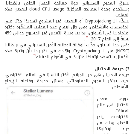
يسرق المجرم السيبراني قوة معالجة الجهاز الخاص بالضحايا،
ويستخدم وحدة المعالجة المركزية cloud CPU usage لتعدين هذه
العملات.
يشكّل الـ Cryptojacking أو التعدين غير المشروع تهديدًا جدّيًا على
المؤسسات والأشخاص. وفي ظل ارتفاع عدد العملات المشفّرة وكثرة
اعتمادها في الأسواق، ازدادت وتيرة التعدين غير المشروع حوالى 459
[28]
نسبةً إلى العام 2017
.
وفي هذا السياق، حذّرت الوكالة الوطنية للأمن السيبراني في بريطانيا
(NCSC) من الـ Cryptojacking. ونوّهت في تقريرها بأنّ وتيرة هذه
[29]
الأفعال ستشهد ارتفاعًا متزايدًا في الأعوام المقبلة
.
3) جريمة الاحتيال
جريمة الاحتيال هي من الجرائم الأكثر انتشارًا في العالم الافتراضي،
بحيث يبتكر المجرم المعلوماتي وسائل جديدة وفاعلة للإيقاع
بالأشخاص.
بدوره، معدل
الاحتيال في عالم
العملات
الافتراضية ينذر
بالخطر، وذلك من
جراء ارتكابها