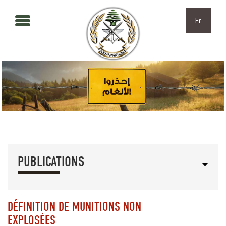
Aller au contenu principal
Skip to navigation
Fr
PUBLICATIONS
DÉFINITION DE MUNITIONS NON
EXPLOSÉES