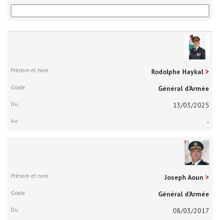
Prénom
et
nom
Rodolphe Haykal
Grade
Général d’Armée
Du
13/03/2025
Au
-
Joseph Aoun
Général d’Armée
08/03/2017