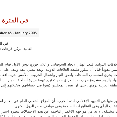
في الفترة 
ber 43 - January 2003
في ال
Préparé par: العميد الركن فرحات
قات الدولية. فبعد انهيار الاتحاد السوفياتي واعلان جورج بوش الأول قيام الن
مر عقوداً قبل أن تتبلور طبيعة العلاقات الدولية. وبعد مضي عقد ونيف على عا
يث يجري استنساب الساحات ولصق التهم واشعال الحروب. بالأمس حرب افغانس
ها، واليوم مشروع حرب ضد العراق - حيث تبرز تهمة حيازة أسلحة الدمار الشا
نطقة العربية برمتها، حتى ان بعض المحللين ذهبوا في حساباتهم وتخيلاتهم إل
ها في التمهيد الإعلامي لهذه الحرب، أن المزاج الشعبي العام في العالم لم
لاعات الرأي وفي التظاهرات الصاخبة وفي مواقف بعض الدول الكبرى.
مختلفة، لا بد من مواجهة الاخطار الناجمة عن هذه الاحتمالات بنظرة استرا
بي الإسرائيلي وبالتمسك بالحقوق العربية المشروعة وعدم التفريط بها مهما كا