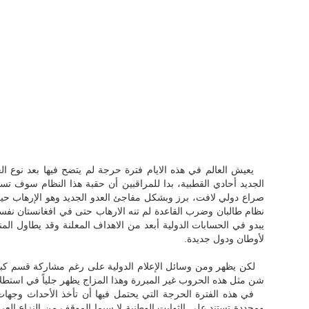
يعيش العالم في هذه الايام فترة حرجة لم يتضح فيها بعد نوع العلا
الجديد أحادي القطبية، بدا للمراقبين أن حقبة هذا النظام سوف تست
صراع دولي لافت، برز وبشكل مفاجئ العدو الجديد وهو الإرهاب ح
نظام طالبان وضرب القاعدة لم تنه الارهاب حتى في افغانستان نفس
يبدو في الحسابات الدولية أبعد من الاهداف المعلنة وقد يطاول الم
لأوطان ودول جديدة.
لكن يظهر ومن وسائل الإعلام الدولية على رغم مشاركة قسم كبير من
شن مثل هذه الحروب غير المبررة وهذا المزاج يظهر جلياً في استط
في هذه الفترة الحرجة التي يحتمل فيها أن تأخذ الأحداث وجهات 
ومحددة تستند على الثوابت الوطنية لا سيما الموقف من النزاع العر