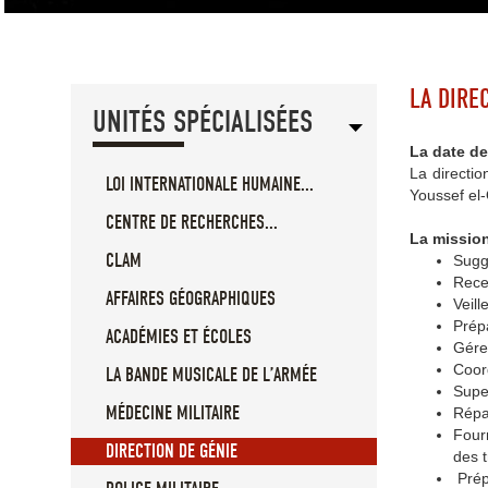
LA DIRE
UNITÉS SPÉCIALISÉES
La date de
La directio
LOI INTERNATIONALE HUMAINE...
Youssef el-
CENTRE DE RECHERCHES...
La missio
CLAM
Sugg
Recev
AFFAIRES GÉOGRAPHIQUES
Veill
Prépa
ACADÉMIES ET ÉCOLES
Gérer
Coor
LA BANDE MUSICALE DE L’ARMÉE
Super
MÉDECINE MILITAIRE
Répa
Fourn
DIRECTION DE GÉNIE
des 
Prépa