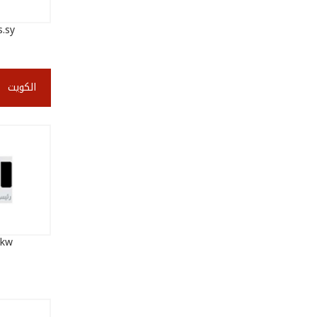
s.sy
الكويت
.kw