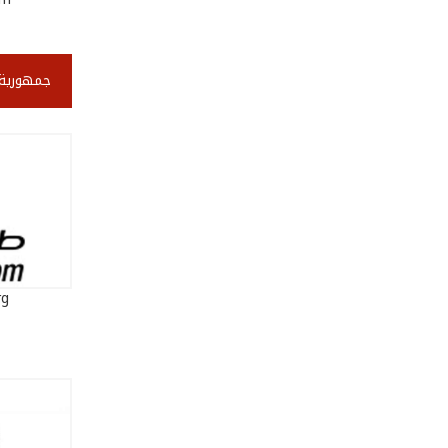
جمهورية 
rg