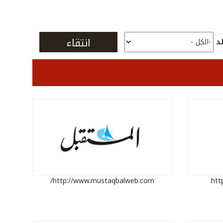
لد
http://www.mustaqbalweb.com/
htt