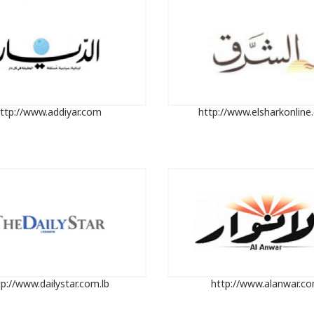
ttp://www.addiyar.com
http://www.elsharkonlin
tp://www.dailystar.com.lb
http://www.alanwar.c