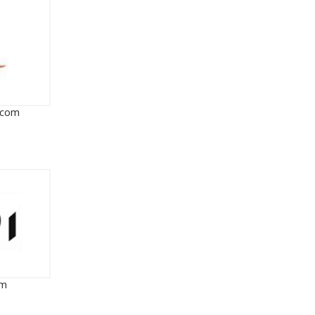
e.com
om