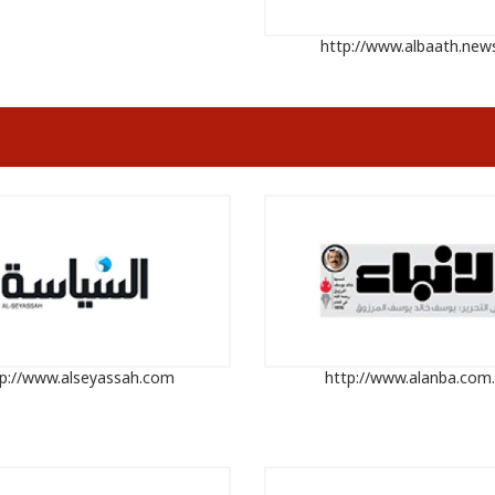
http://www.albaath.new
tp://www.alseyassah.com
http://www.alanba.com