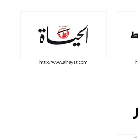
http://www.alhayat.com
h
ht