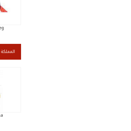
eg
المملكة 
sa