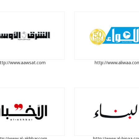
ttp://www.aawsat.com
http://www.aliwaa.co
tp://www.al-akhbar.com
http://www.al-binaa.c