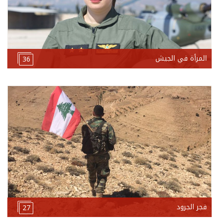
المرأة في الجيش
36
فجر الجرود
27