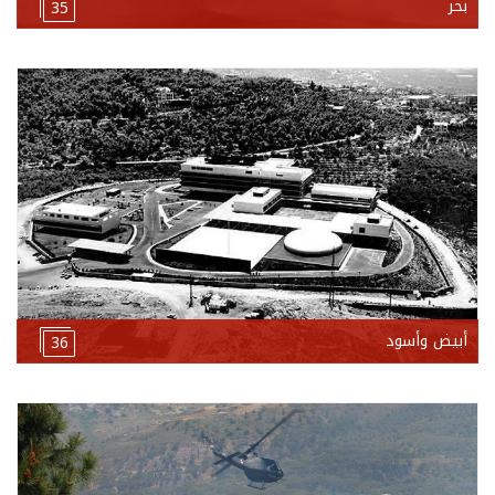
بحر
35
أبيض وأسود
36