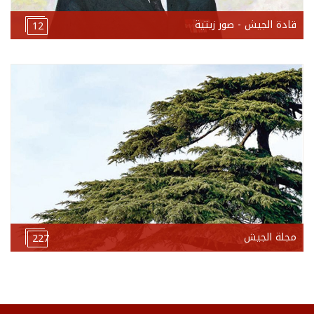
قادة الجيش - صور زيتية
12
مجلة الجيش
227