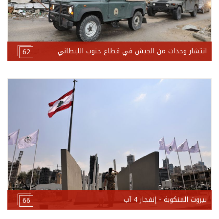
انتشار وحدات من الجيش في قطاع جنوب الليطاني
62
بيروت المنكوبة - إنفجار 4 آب
66