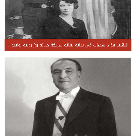
النقيب فؤاد شهاب في بداية لقائه شريكة حياته روز رونيه بواتيو ابنة زوجة المقدم الفرنسي نواريه