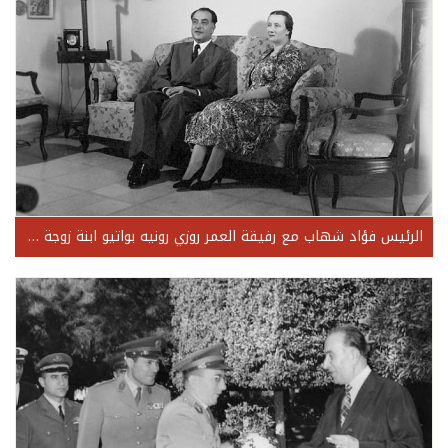
الرئيس فؤاد شهاب مع رفيقة العمر روزي رونيه بواتيو ابنة زوجة المقدم الفرنسي نواريه