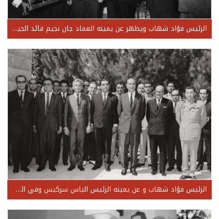
الرئيس فؤاد شهاب ويظهر عن يمينه العماد جان نجيم قائد الجيش وعند يساره اللواء عادل شهاب القائد الأسبق للجيش والعماد يوسف شميط رئيس الأركان
الرئيس فؤاد شهاب و عن يمينه الرئيس الياس سركيس وفي الطرف الأيمن للصورة اللواء أحمد الحاج