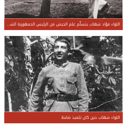
اللواء فؤاد شهاب يتسلّم علم الجيش من الرئيس الجمهورية الشيخ بشارة الخوري في آب 1945
اللواء شهاب حين كان تلميذ ضابط