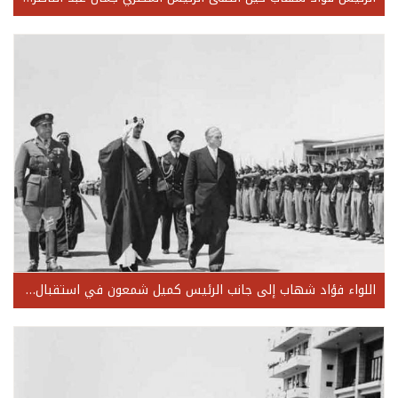
اللواء فؤاد شهاب إلى جانب الرئيس كميل شمعون في استقبال ملك السعودية