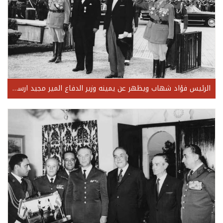
الرئيس فؤاد شهاب ويظهر عن يمينه وزير الدفاع المير مجيد ارسلان والعميد يوسف شميط رئيس الأركان وعن يساره اللواء عادل شهاب قائد الجيش