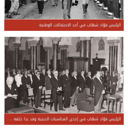
الرئيس فؤاد شهاب في أحد الاحتفالات الوطنية
الرئيس فؤاد شهاب في إحدى المناسبات الدينية وقد بدا خلفه عدد من النواب والوزراء منهم الياس الخوري، كمال جنبلاط، سليمان فرنجية، رفيق شاهين‘ موريس الجميّل، صبري حمادة، عثمان الدنا...