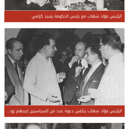
الرئيس فؤاد شهاب مع رئيس الحكومة رشيد كرامي
الرئيس فؤاد شهاب يتلقى دعوة عدد من السياسيين (بينهم رونيه معوض) للعودة عن استقالته 1962