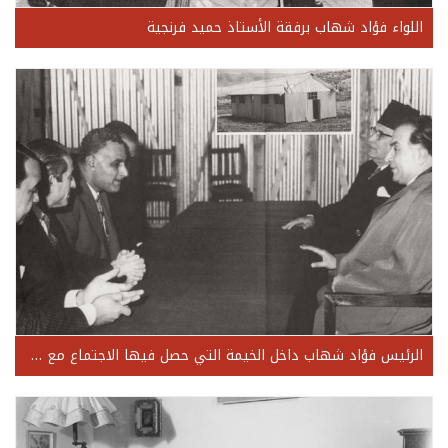
اللواء فؤاد شهاب برفقة الأستاذ حميد فرنجية
الرئيس فؤاد شهاب داخل الخيمة التي حصل فيها الاجتماع مع جمال عبد الناصر عند الحدود اللبنانية-السورية 1959