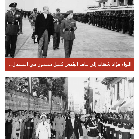
اللواء فؤاد شهاب إلى جانب الرئيس كميل شمعون في استقبال ملك العراق