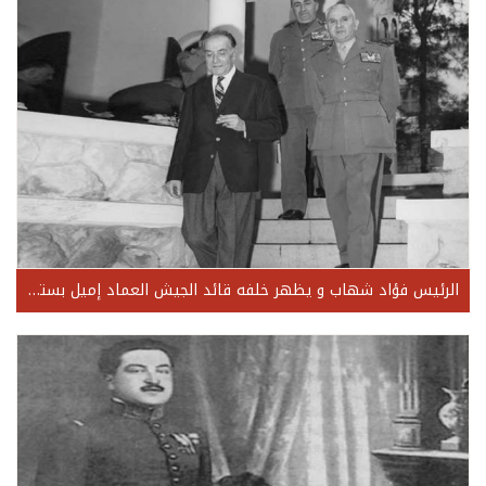
الرئيس فؤاد شهاب و يظهر خلفه قائد الجيش العماد إميل بستاني و العماد يوسف شميط رئيس الأركان