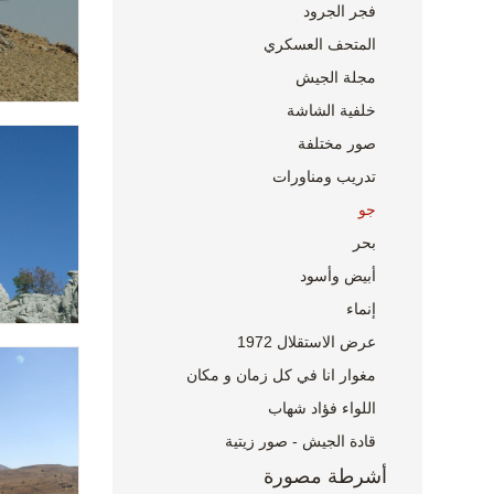
فجر الجرود
المتحف العسكري
مجلة الجيش
خلفية الشاشة
صور مختلفة
تدريب ومناورات
جو
بحر
أبيض وأسود
إنماء
عرض الاستقلال 1972
مغوار انا في كل زمان و مكان
اللواء فؤاد شهاب
قادة الجيش - صور زيتية
أشرطة مصورة