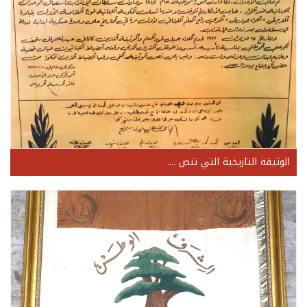
الوثيقة التاريخية التي تنص ....