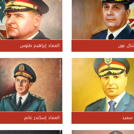
شال عون
العماد إبراهيم طنوس
 سعيد
العماد إسكندر غانم