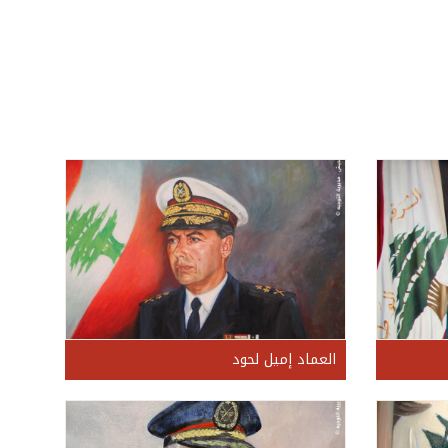
العماد إميل لحود