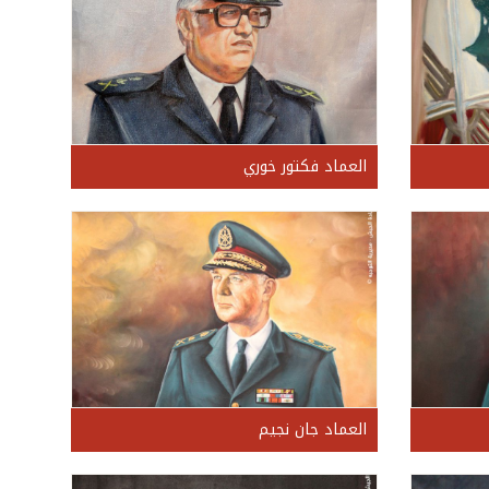
العماد فكتور خوري
العماد جان نجيم