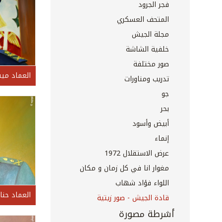
فجر الجرود
المتحف العسكري
مجلة الجيش
خلفية الشاشة
صور مختلفة
العماد مي
تدريب ومناورات
جو
بحر
أبيض وأسود
إنماء
عرض الاستقلال 1972
مغوار انا في كل زمان و مكان
اللواء فؤاد شهاب
العماد حنا
قادة الجيش - صور زيتية
أشرطة مصورة