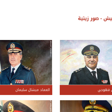
يش - صور زيتية
ن قهوجي
العماد ميشال سليمان