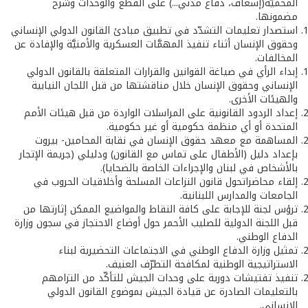
المحميَّة(إسعاف، دفاع مدني...) على القطع والوحدات وشرح
مضمونها.
استصدار تعليمات التشدّد في تطبيق مبادئ القانون الدولي الإنساني
وحقوق الإنسان أثناء تنفيذ المهمَّات العسكرية والأمنيَّة والإفادة عن
المخالفات.
إبداء الرأي في صياغة القوانين والقرارات المتعلقة بالقانون الدولي
الإنساني وحقوق الإنسان خلال مناقشتها من قبل اللجان النيابية
والهيئات الأخرى.
إعداد الردود القانونية على المراسلات الواردة من قبل هيئات الأمم
المتحدة أو أي منظمة حكومية أو غير حكومية.
المساهمة مع معهد حقوق الإنسان في نقابة المحامين- بيروت
بإعداد دليل (الأطفال على تماس مع القانون) ودليلي (جريمة الإتجار
بالأشخاص في لبنان والإجراءات الخاصة بالضحايا).
إلقاء محاضراتحول قانون النزاعات المسلحة وأخلاقيات الحروب في
الجامعات والمدارس اللبنانية.
ترؤس لجنة للإجابة على كافة النقاط والمواضيع الممكن إثارتها من
قبل اللجنة الدولية للصليب الأحمر حول أوضاع الاحتجاز في سجون وزارة
الدفاع الوطني.
تمثيل وزارة الدفاع الوطني في الاجتماعات التحضيرية لبناء
الاستراتيجية الوطنية لمكافحة التطرّف العنيف.
تنفيذ تفتيشات دورية على وحدات الجيش للتأكّد من التزامهم
بالتعليمات الصادرة عن قيادة الجيش بموضوع القانون الدولي
الإنساني.