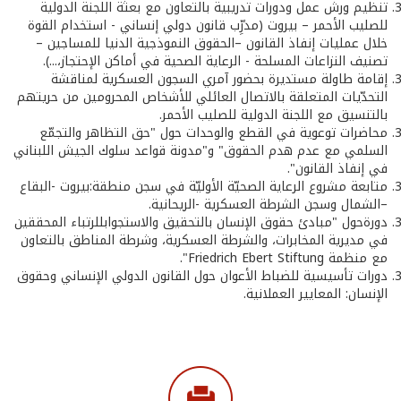
تنظيم ورش عمل ودورات تدريبية بالتعاون مع بعثة اللجنة الدولية
للصليب الأحمر – بيروت (مدرِّب قانون دولي إنساني - استخدام القوة
خلال عمليات إنفاذ القانون –الحقوق النموذجية الدنيا للمساجين –
تصنيف النزاعات المسلحة - الرعاية الصحية في أماكن الإحتجاز،...).
إقامة طاولة مستديرة بحضور آمري السجون العسكرية لمناقشة
التحدّيات المتعلقة بالاتصال العائلي للأشخاص المحرومين من حريتهم
بالتنسيق مع اللجنة الدولية للصليب الأحمر.
محاضرات توعوية في القطع والوحدات حول "حق التظاهر والتجمّع
السلمي مع عدم هدم الحقوق" و"مدونة قواعد سلوك الجيش اللبناني
في إنفاذ القانون".
متابعة مشروع الرعاية الصحيّة الأوليّة في سجن منطقة:بيروت -البقاع
–الشمال وسجن الشرطة العسكرية -الريحانية.
دورةحول "مبادئ حقوق الإنسان بالتحقيق والاستجوابللرتباء المحققين
في مديرية المخابرات، والشرطة العسكرية، وشرطة المناطق بالتعاون
مع منظمة Friedrich Ebert Stiftung".
دورات تأسيسية للضباط الأعوان حول القانون الدولي الإنساني وحقوق
الإنسان: المعايير العملانية.