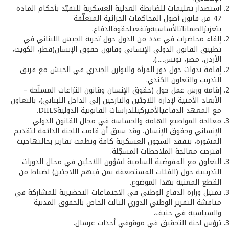
استصدار تعليمات للضابطة العدلية العسكرية للتقيّد بأحكام المادة
47 من قانون أصول المحاكمات الجزائية المتعلّقة
بتعزيزالضماناتالأساسيةوتفعيلحقوقالدفاع.
إلقاء محاضرات في عدد من الدول حول تجربة الجيش اللبناني في
تطبيق القانون الدولي الإنساني وقانون حقوق الإنسان(قطر، الكويت،
الأردن، مصر، تونس.....).
إقامة ندوات حول دور المرأة والتوازن الجندري في الجيش مع فريق
التدريب والتعاون الكندي.
إقامة ورش عمل حول (حقوق الإنسان وقانون النزاعات المسلّحة –
الأبعاد الأمنية لإدارة اللاجئين والنازحين إلى الداخل اللبناني)، بالتعاون
مع المعهد الدفاعيالأميركيللدراسات القانونية الدوليةDIILS.
معالجة المواضيع الهامة والحساسة في مجال القانون الدولي
الإنساني وحقوق الإنسان، وقد سبق أن قامت اللجنة الدائمة لتقديم
المشورة، بتفقد السجون العسكرية كافة ونظمت تقارير بحالتهاحيث
اقترحت معالجة الملاحظات المسجّلة.
التعاون مع المفوضية السامية لشؤون اللاجئين في مجال الدورات
التدريبية حول (الفئات المستضعفة بمن فيهم اللاجئين) لضباط من
القطع المعنية بهذا الموضوع.
تمثيل وزارة الدفاع الوطني في الاجتماعات التحضيرية للمشاركة في
مناقشة التقرير الوطني الدوري الثالث الخاص بالحقوق المدنية
والسياسية في جنيف.
ترؤس لجنة التحقيق في موقوفي أحداث عرسال.