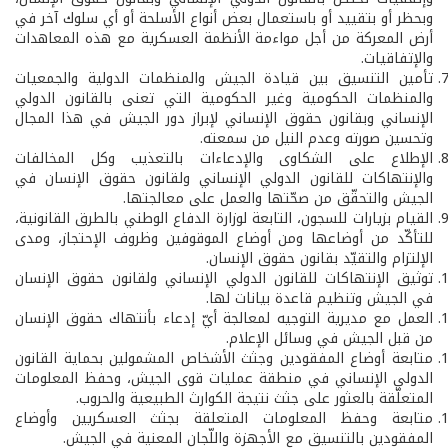
وبحظر أو بتقييد أو باستعمال بعض أنواع الأسلحة أو أي سلوك آخر في
أرض المعركة من أجل مواءمة الأنظمة العسكرية مع هذه المعاهدات
والإتفاقيات.
تأمين التنسيق بين قيادة الجيش والمنظمات الدولية والجمعيات
والمنظمات الحكومية وغير الحكومية التي تعنى بالقانون الدولي
الإنساني وبقانون حقوق الإنساني لإبراز دور الجيش في هذا المجال
وتحسين صورته وعدم النيل من سمعته.
الإطلاع على الشكاوى والإدعاءات بالتعذيب وكل المخالفات
والإنتهاكات للقانون الدولي الإنساني ولقانون حقوق الإنسان في
الجيش والتحقّق من صحّتها والعمل على معالجتها.
القيام بزيارات للسجون، التابعة لوزارة الدفاع الوطني بالطرق القانونية،
للتأكّد من أوضاعها ومن أوضاع الموقوفين وظروف الإحتجاز، ومدى
الإلتزام والتقيّد بقانون حقوق الإنسان.
توثيق الإنتهاكات للقانون الدولي الإنساني ولقانون حقوق الإنسان
في الجيش وتنظيم قاعدة بيانات لها.
العمل مع مديرية التوجيه لمعالجة أيّ إدعاء بأنتهاك حقوق الإنسان
من قبل الجيش في وسائل الإعلام.
متابعة أوضاع المفقودين وجثث الأشخاص المشمولين بحماية القانون
الدولي الإنساني في منطقة عمليات قوى الجيش، وحفظ المعلومات
المتعلّقة بالعثور على جثث نتيجة الكوارث الطبيعية والحروب.
متابعة وحفظ المعلومات المتعلقة بجثث العسكريين وأوضاع
المفقودين بالتنسيق مع الأجهزة واللّجان المعنية في الجيش.