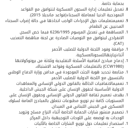
بحماية خاصة.
تعديل تعليمات إدارة السجون العسكرية لتتوافق مع القواعد
النموذجية الدنيا لمعاملة السجناء(قواعد مانديلا 2015).
تعميمتعليمات حول الإجراءات الواجب اتخاذها في حالة إضراب السجناء
المدنيين عن الطعام.
المساهمة في تعديل المرسوم 6236/1995 فيما خص السجن
الانفرادي ليتوافق مع التوصيات الصادرة عن لجنة مناهضة التعذيب
(CAT).
مرافقة وفود اللجنة الدولية للصليب الأحمر
أثناءزيارتهاللسجونالعسكرية.
إدماج مبادئ اتفاقية الأسلحة التقليدية وثلاثة من بروتوكولاتها
(CCW1980) بالتعليمات العسكرية وقواعد الاشتباك.
متابعة تحديد هوية الجثث الموجودة في مدافن وزارة الدفاع الوطني
بالتنسيق مع اللجنة الدولية للصليب الأحمر.
تعميمالاتفاقيات الخاصّة بالقانون الدولي الإنساني والمعاهدات
الدولية الأساسية لحقوق الإنسان على شبكة الجيش الداخلية.
بهدف تعميم ثقافة القانون الدولي الإنساني وحقوق الإنسان على
المستويات كافة تم توزيع مطبوعات تتعلق بالمبادئ العامة لسلوك
العسكري في الجيش اللبناني في الميدان.
تصميم منشور شارات الحماية الخاصة أثناء النزاع مسلح وتزويد
الوحدات به لوضعه على اللوحات التوجيهية داخل المركز.
استصدار تعليمات حول توزيع الشارات الخاصة بالآليات