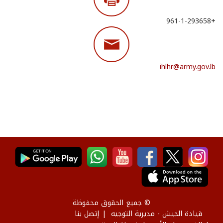
+961-1-293658
ihlhr@army.gov.lb
© جميع الحقوق محفوظة
قيادة الجيش - مديرية التوجيه
إتصل بنا