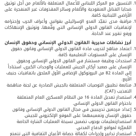
التنسيق مع المركز اللبناني للأعمال المتعلقة بالألغام من أجل توثيق
ضحايا القنابل العنقودية والألغام وسائر المقذوفات غير المنفجرة على
الأراضي اللبنانية كافة.
مراقبة مدى تقيّد العدو الإسرائيلي بقوانين وأعراف الحرب وإحترامه
لإتفاقيات القانون الدولي الإنساني التي وقّعها، وتوثيق الإنتهاكات
ورفع تقرير عند الحاجة.
أبرز نشاطات مديرية القانون الدولي الإنساني وحقوق الإنسان
اعتماد مناهج لتدريب مادة القانون الدولي الإنساني وقانون حقوق
الإنسان على المستويات التعليمية كافة.
استحداث وظيفة مستشار في القانون الدولي الإنساني وحقوق
الإنسان على صعيد أركان الجيش للعمليات والوحدات الكبرى، استناداً
إلى المادة 82 من البروتوكول الإضافي الأول الملحق باتفاقيات جنيف
الأربع.
متابعة تطبيق التوصيات المتعلقة بالجيش الصادرة عن لجنة مناهضة
التعذيب (CAT).
استصدار تعديل المادة 16 من النظام العسكري العام المتعلقة
باحترام القانون الدولي الإنساني.
إعداد مرجعين تدريبيين في مجال القانون الدولي الإنساني وقانون
حقوق الإنسان وتعميمهما على الموقع الإلكتروني للجيش.
استصدارتعليمات بوجوب تضمين نسيخة العمليات الشارة الخاصة
المُميِّزة لمواقع الدفاع المدني.
استصدار تدابير وإجراءات لكفالة حصانة الأعيان الثقافية التي تتمتع