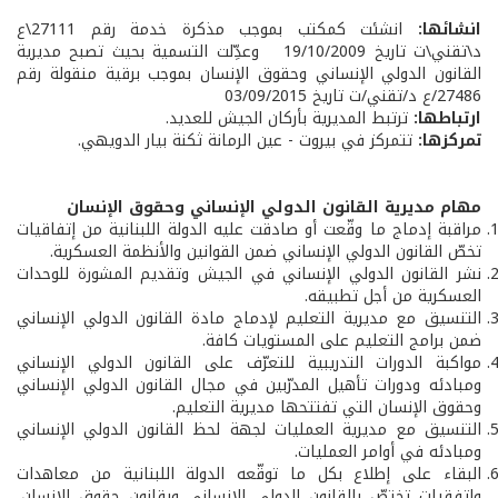
انشائها:
انشئت كمكتب بموجب مذكرة خدمة رقم 27111\ع
د\تقني\ت تاريخ 19/10/2009 وعدِّلت التسمية بحيث تصبح مديرية
القانون الدولي الإنساني وحقوق الإنسان بموجب برقية منقولة رقم
27486/ع د/تقني/ت تاريخ 03/09/2015
ارتباطها:
ترتبط المديرية بأركان الجيش للعديد.
تمركزها:
تتمركز في بيروت - عين الرمانة ثكنة بيار الدويهي.
مهام مديرية القانون الدولي الإنساني وحقوق الإنسان
مراقبة إدماج ما وقّعت أو صادقت عليه الدولة اللبنانية من إتفاقيات
تخصّ القانون الدولي الإنساني ضمن القوانين والأنظمة العسكرية.
نشر القانون الدولي الإنساني في الجيش وتقديم المشورة للوحدات
العسكرية من أجل تطبيقه.
التنسيق مع مديرية التعليم لإدماج مادة القانون الدولي الإنساني
ضمن برامج التعليم على المستويات كافة.
مواكبة الدورات التدريبية للتعرّف على القانون الدولي الإنساني
ومبادئه ودورات تأهيل المدرّبين في مجال القانون الدولي الإنساني
وحقوق الإنسان التي تفتتحها مديرية التعليم.
التنسيق مع مديرية العمليات لجهة لحظ القانون الدولي الإنساني
ومبادئه في أوامر العمليات.
البقاء على إطلاع بكل ما توقّعه الدولة اللبنانية من معاهدات
وإتفقيات تختصّ بالقانون الدولي الإنساني وبقانون حقوق الإنسان،