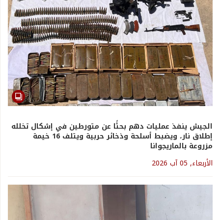
الجيش ينفذ عمليات دهم بحثًا عن متورطين في إشكال تخلله
إطلاق نار، ويضبط أسلحة وذخائر حربية ويتلف 16 خيمة
مزروعة بالماريجوانا
الأربعاء, 05 آب 2026