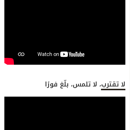
لا تقترب، لا تلمس، بلّغ فورًا