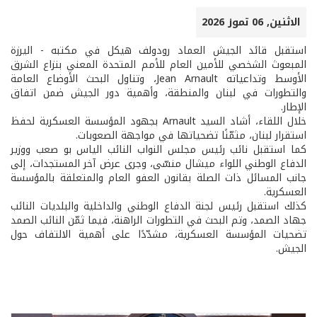
الاثنين, 06 تموز 2026
استقبل قائد الجيش العماد رودولف هيكل في مكتبه - اليرزة
المبعوث الشخصي للأمين العام للأمم المتحدة المعني بنزاع الشرق
الأوسط وتداعياته Jean Arnault، وتناول البحث الأوضاع العامة
والتطورات في لبنان والمنطقة، وأهمية دور الجيش ضمن اتفاق
الإطار.
خلال اللقاء، أشاد السيد Arnault بجهود المؤسسة العسكرية لحفظ
استقرار لبنان، مثمّنًا تضحياتها في مواجهة الصعوبات.
كما استقبل نائب رئيس مجلس النواب النائب الياس بو صعب ووزير
الدفاع الوطني اللواء ميشال منسّى، وجرى عرض آخر المستجدات، إلى
جانب المسائل ذات الصلة بقانون العفو العام والمتعلقة بالمؤسسة
العسكرية.
كذلك استقبل رئيس لجنة الدفاع الوطني والداخلية والبلديات النائب
جهاد الصمد، وتم البحث في التطورات الراهنة، فيما ثمّن النائب الصمد
تضحيات المؤسسة العسكرية، مشدّدًا على أهمية الالتفاف حول
الجيش.