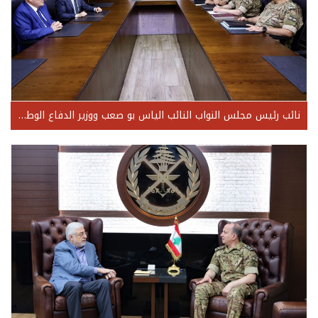
نائب رئيس مجلس النواب النائب الياس بو صعب ووزير الدفاع الوطني اللواء ميشال منسّى