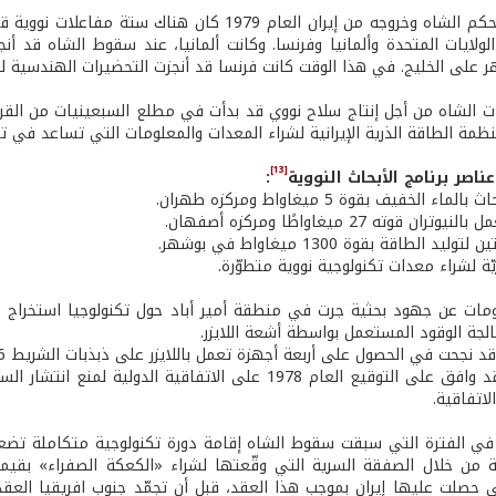
ى الخليج. في هذا الوقت كانت فرنسا قد أنجزت التحضيرات الهندسية لبناء محطتين بقوة 35
 الشاه من أجل إنتاج سلاح نووي قد بدأت في مطلع السبعينيات من القرن ال
مة الطاقة الذرية الإيرانية لشراء المعدات والمعلومات التي تساعد في تسر
[13]
عناصر برنامج الأبحاث النووية
:
ء الخفيف بقوة 5 ميغاواط ومركزه طهران.
ن قوته 27 ميغاواطًا ومركزه أصفهان.
د الطاقة بقوة 1300 ميغاواط في بوشهر.
ة لشراء معدات تكنولوجية نووية متطوّرة.
مات عن جهود بحثية جرت في منطقة أمير أباد حول تكنولوجيا استخراج مادة
لجة الوقود المستعمل بواسطة أشعة اللايزر.
د نجحت في الحصول على أربعة أجهزة تعمل باللايزر على ذبذبات الشريط 16 ميكرونًا.
كان الشاه قد وافق على التوقيع العام 1978 على الاتفاقي
اتفاقية.
 في الفترة التي سبقت سقوط الشاه إقامة دورة تكنولوجية متكاملة تضع
ليّة من خلال الصفقة السرية التي وقّعتها لشراء «الكعكة الصفراء» بقي
ي حصلت عليها إيران بموجب هذا العقد، قبل أن تجمّد جنوب افريقيا العقد