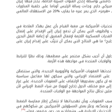
خامنئي بواسطة إحدى القنوات السرية الخاصة، يحذّر فيها إيران
ي حازم. وجاءت رسالة الرئيس أوباما على خلفية المناورات
البحرية الإيرانية التي تركزت على موضوع اختبار الأسلحة والوسائل اللازمة لإقفال مضيق «هرمز»، الذي يمر عبره ما يقارب %20 من الاستهلاك العالمي
لتحذيرات الأميركية من مغبة القيام بأي عمل يهدّد الملاحة في
والظروف التي يمكن أن تدفع إيران إلى الإقدام على إقفال
رات العسكرية اللازمة لإقفال المضيق أو إعاقة النقل البحري
ج؟ ما هي النتائج التي يمكن أن تترتّب على إقدام إيران على
اول أن أجيب بشكل مختصر على معظمها، وذلك نظرًا للترابط
 والولايات المتحدة في مواجهة هذه الأزمة.
حدثها العقوبات الأميركية والأوروبية الجديدة، والتي ستتضمّن
ا، على الاقتصاد الإيراني، والتي سيكون لها مفاعيل سياسية
نه لن يكون بمقدورها الإلتفاف على العقوبات الجديدة، على غرار
ى منع مختلف الدول (خارج أوروبا) من شراء النفط الإيراني لأن
ين تحمّل نتائج المواجهة مع الولايات المتحدة.
سبب العقوبات، وبأن تهديداتها لا تتعدّى إطار ممارسة الضغط
م وتصدّعه. وعبّر بعض المسؤولين الأميركيين عن شكوكهم في
[10]
 أن التحذيرات الإيرانية هي «شعارات» من دون مضمون فعلي
.