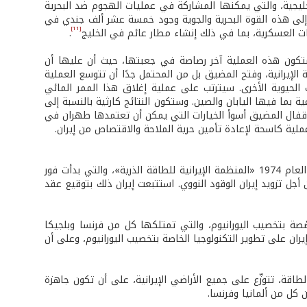
خليجية، والتي يمكنها المشاركة في عمليات الهجوم ضد البحرية
اف إلى هذه القوة البحرية والجوية وجود خمسة عشر ألف جندي في
[11]
ات العسكرية، بما في ذلك إنشاء مطار عائم في الخليج
.
وستكون هذه العملية آخر رصاصة في جعبتها، حيث أن عليها أن
ية الإيرانية، وفتح المضيق بل من المحتمل جدًا أن تتوسع العملية
 الحيوية الأخرى. سيترتب على عملية إغلاق هذا الممر المائي
ة بما فيها اليابان والصين. وستكون النتائج كارثية بالنسبة إلى
ر إقفال المضيق أسوأ الخيارات التي يمكن أن تعتمدها طهران في
لية كاسحة لإعادة تأمين حرية الملاحة والاقتصاص من إيران.
يعود تاريخ البرنامج النووي الإيراني إلى زمن حكم الشاه محمد رضا بهلوي. الذي أنشأ العام 1974 «المنظمة الإيرانية للطاقة الذرية»، والتي بدأت فور
ل تزويد إيران الوقود النووي. استتبعت إيران ذلك بتوقيع عقد
 اشترت العام 1975 عشرة بالمائة من أسهم شركة EURODIF المتخصّصة بتخصيب اليورانيوم، والتي تمتلكها كل من فرنسا وبلجيكا
ران على تطوير التكنولوجيا الخاصة بتخصيب اليورانيوم، وعلى أن
لمعدات اللازمة لبناء 23 محطة نووية لتوليد الطاقة، تتوزّع على جميع الأراضي الإيرانية، على أن تكون جاهزة
كل من ألمانيا وفرنسا.