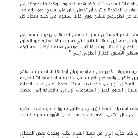
ن الولايات المتحدة تشاركها هذه المخاوف، وهذا ما يدعوها إلى
لايات المتحدة لا تريد أن تحصل إيران على سلاح نووي، إنه خط
ومات عن تطويرهم لسلاح نووي فإننا سنقوم في حينه باتخاذ كل
د الخيار العسكري كسبًا لتصفيق الجمهور، يبدو بالنسبة إلى
راماتيكية، أين منها النتائج التي تسببت بها عملية غزو العراق
 الدفاع الأسبق روبرت غايتس، ورئيس هيئة الأركان المشتركة
[8]
وسطى الأسبق الجنرال أنطوني زيني
.
ووية تقريرها الأخير حول معاودة إيران أبحاثها الخاصة ببناء سلاح
ين طهران والعواصم الغربية على خلفية سلّة العقوبات الجديدة
 المركزي الإيراني، وهو تدبير سيؤثر بعمق على مسار التجارة
الشريان الحيوي لميزان المدفوعات الإيراني، بالإضافة إلى المصدر
وقف استيراد النفط الإيراني، بإطلاق مناورات بحرية لمدة عشرة
في حال تشديد العقوبات ووقف الدول الأوروبية شراء النفط
ل، كما حذّرت إيران من مغبة القيام بذلك. وتحدث بعض المصادر