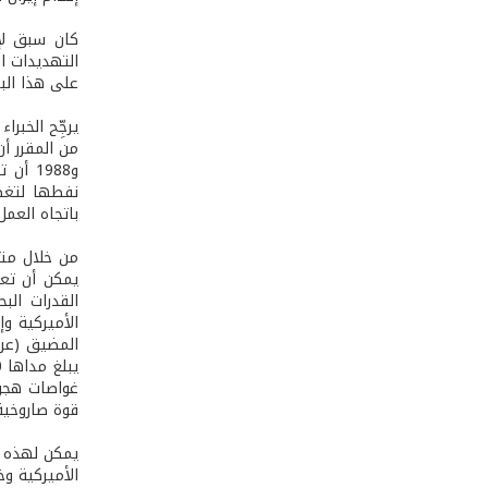
كان سبق لإي
التهديدات ال
على هذا البر
يرجِّح الخبر
و1988 
نفطها لتغطي
باتجاه العم
من خلال متاب
يمكن أن تعت
القدرات البح
الأميركية و
غواصات هجوم
قوة صاروخية أرض – ب
يمكن لهذه ال
الأميركية و