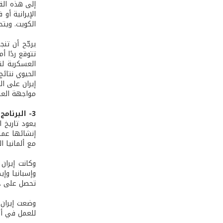
إلى هذه الق
الإيرانية أو
الكويت. ويت
يرجّح أن تن
تتوقع ردًا أ
العسكرية لت
الحيوي نتائج
إيران على ا
مواجهة العق
3- البرنامج النووي: بداياته وتطوره
إنشائها عمل
مع ألمانيا العام 1976، وآخر مع فرنس
وإسبانيا وإي
تحصل على حص
للعمل في أو