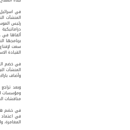
لبناء السلاح 
في اسرائيل 
المنشآت النوو
رئيس الموسا
ألقاها في ج
برنامجها ال
سعت لإقناع 
القيادة الاس
في خضم النق
المنشآت النو
وأضاف باراك 
وبعد تراجع 
ومؤسسات الد
مناقشات الم
في خضم هذا 
في اعتماد ا
المغامرة، و