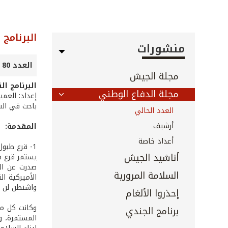
البرنامج 
منشورات
العدد 80 - نيسان 2012
مجلة الجيش
البرنامج ال
مجلة الدفاع الوطني
إعداد: العميد
باحث في الش
العدد الحالي
أرشيف
المقدمة:
أعداد خاصة
1- قرع طبول الحرب
أناشيد الجيش
صدرت عن القا
السلامة المرورية
الأميركية ال
واشنطن لن ت
إحذروا الألغام
وكانت كل من
برنامج الجندي