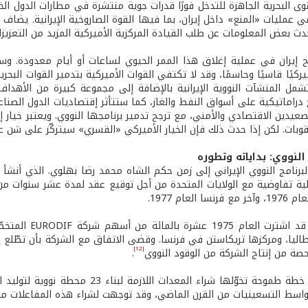
وى البحرية الجاهزة للتدخل فورًا قدرات جوية منتشرة في مطارات الدول ال
 في عمليات «المنع» داخل إيران، بما فيها القوة الصاروخية الإيرانية. يض
حدث بعض المعلومات عن طلب القيادة المركزية الأميركية المزيد من التعزيز
جح إيران في عملية إغلاق هذا الممر الحيوي لساعات أو أيام معدودة. 
ميركيًا قاسيًا وحاسمًا، وقد لا تكتفي القوات الأميركية بتدمير القوات البحر
شمل المنشآت النووية الإيرانية بالإضافة إلى مجموعة كبيرة من الأهداف
 دراماتيكية على أسواق النفط والغاز، كما ستتأثر إقتصاديات الدول الصناعي
لصعيدين الاقتصادي والأمني، مع ترجح تدمير برنامجها النووي. ويعتبر خيا
وبات. لكن إذا حدث ذلك فإن الخيار الأميركي «القسري» سيتركّز على شن عم
ية تفاوضية مع الولايات المتحدة من أجل توقيع عقد لمدة عشر سنوات من أج
ا العام 1977.
وكانت إيران قد
طاليا، ومركزها تريكاستن في فرنسا. وقضى الاتفاق مع الشركة بأن تطّلع إي
[12]
ة من إنتاج الشركة من الوقود النووي
.
وضعت إيران خطة طموحة تخوّلها شراء ا
اسط التسعينيات من القرن الماضي، وقد توجهت لشراء هذه المفاعلات من 