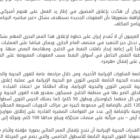
ران أن هدّدت بإغلاق المضيق في إطار رد الفعل على هجوم أميركي أو
راهنة بشعورها بأن العقوبات الجديدة تستهدف بشكل «غير مباشر» البرنامج ا
نامج المكلف.
اء الغربيون أن لا تُقدم إيران على خطوة لإغلاق هذا الممر البحري المهم
أن تلجأ إلى إعاقة إبحار ناقلات النفط في الخليج، ومهاجمة البعض منها،
ة النقص الحاصل في أسواق النفط بسبب العقوبات المفروضة على النفط 
ل على إقفال «هرمز».
عة المناورات الإيرانية الأخيرة، ومن خلال مراجعة عامة للقوى البحرية وال
مده البحرية التابعة للحرس الثوري مع البحرية الإيرانية في عملية إغلاق
رية للحرس الثوري والبحرية الإيرانية، وذلك انطلاقًا من اعتقاد القيادة 
إلحاق الضرر بها في منطقة الخليج. فسيكون بمقدور هذه القوى البحرية ز
يبلغ مداها 120 كلم، بالإضافة إلى مجموعة كبيرة من مراكب الدوريات السريعة ال
ية بالإضافة إلى عدد من الغواصات الصغيرة القادرة على إطلاق صواريخ ذ
حر، مركّبة على منصات متحرّكة ويبلغ مداها 100 كلم، وتوجّه إلى أهدافها بواسطة الرادار.
قدرات البحرية الإيرانية أن تنجح بإقفال الممر المائي بصورة مؤقتة ولأيا
خصوصًا القوى البحرية التابعة للأسطول الخامس، والتي تضم في المرحلة ا