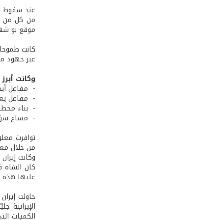
موقع بو شهر عل
كانت طموحات
عبر جهود منظ
وكانت أبرز 
- مفاعل أبحاث بالما
- مفاعل يعمل بالنيوترا
- بناء محطتين لتولي
- مساع سريّ
توافرت معلو
من خلال معا
وكانت إيران ق
عليها هذه ال
حاولت إيران
الإيرانية ج
الكميات الت