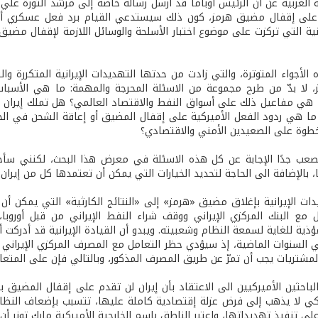
 الغربية عن أن الرئيس أوباما قد أرسل رسالة خاصة إلى مرشد الثورة علي 
على إقفال مضيق هرمز، كون ذلك سيستدعي القيام برد فعل عسكري أميرك
لأجواء المتوترة، والتي زادت من حدتها التهديدات الإيرانية المتكررة وا
لا بدّ من طرح مجموعة من الاسئلة المحرجة والمهمة: ما هي الأسباب 
هي مفاعيل ذلك على أسواق النفط والاقتصاد العالمي؟ هل تملك إيران القد
ما هي ردود الفعل الأميركية على إقفال المضيق أو إعاقة الشحن في الخلي
طوة على الصعيدين الأمني والاقتصادي؟
عب جدًا الإجابة عن كل هذه الاسئلة في معرض هذا البحث، لكنني سأح
، بالإضافة الى الحاجة لتحديد الخيارات التي يمكن أن تعتمدها كل من إيران
ات الإيرانية بإغلاق مضيق «هرمز» إلى «النتائج الكارثية» التي يمكن أن ت
 مع البنك المركزي الإيراني ووقف شراء النفط الإيراني من قبل أوروب
ذية للغاية لسمعة النظام وشعبيته. ويبدو أن القيادة الإيرانية قد أدركت أ
 السنوات الماضية، إذ سيؤدي حظر التعامل مع المصرف المركزي الإيراني إل
شتريات يجب أن تمرّ عن طريق المصرف المذكور، وبالتالي فإن على المتعامل
باحثين الأميركيين الى الاعتقاد بأن إيران لن تقدم على إقفال المضيق ب
ي لا يذهب إلى فرض عزلة إقتصادية كاملة عليها، تتسبب بإضعاف النظا
على تنفيذ تهديداتها، واعتبر الناطق بإسم الخارجية الأميركية مارك تونر