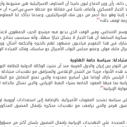
اته، رأى وزير الدفاع ليون بانيتا أن المخاوف الاسرائيلية هي مشروعة وأ
 الخيار العسكري. وأضاف بانيتا في مقابلة مع محطة «سي.بي.اس.» أن «الو
ة إلينا وهو خط أحمر من دون شك للإسرائيليين، وعندما تتأكد لنا المعل
[7]
ازمة لوقف ذلك»
.
سم الانتخابي، وفي الوقت الذي يدعو فيه مرشحو الحزب الجمهوري لاعتما
سكرية السابقة أن هذا الخيار لا يشكل خيارًا سهلًا، وأنه سيتسبب بنتائج د
يشارك في هذا التقويم قياديون مشهود لهم بالخبرة والحكمة أمثال: وزير
يرال مايك فولن، وعضو مجلس النواب الأميرال جو ساستك، وقائد القيادة ال
من التوتر بين إيران والدول الغربية منذ أن نشرت الوكالة الدولية للطاقة الن
 هذه الأجواء مزيدًا من الشحن الإعلامي والمترافق مع تهديدات متبادلة ب
 الرئيس باراك أوباما قبل أسابيع معدودة والتي تمنع التعامل مع البنك
يرانية بما فيها العقود الخاصة بشراء النفط الإيراني، والتي تشكل عائداته 
[9]
زنة الإيرانية
.
على سياسة تشديد العقوبات الأميركية، بالإضافة إلى استعدادات أوروبية ل
يق هرمز، والتي ترافقت مع تهديدات متكررة بإقفال المضيق المذكور 
ات المتحدة على التهديدات الإيرانية بإقفال المضيق بلسان أكثر من مسؤو