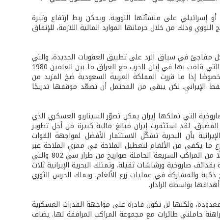
 إسرائيلي على منشآتها النووية. ويمكن ربط ارتفاع وتيرة
لنووي وذلك من خلال حرمانها الموارد المالية اللازمة، للإنفاق
 بشكل مفاجئ في سياق الرد على تطبيق العقوبات الجديدة، والتي
من المقرر أن تدخل حيز التنفيذ في منتصف العام الجاري. ويمكن قياسًا على العمليات التي قامت بها في إبان الحرب مع العراق ما بين العامين 1980
 وخصوصًا إذا ما قررت المملكة العربية السعودية ضخ المزيد من
الإيراني. لكن يبقى من المحتمل أن تصعّد موقفها تدريجًا
صاروخية التي تملكها إيران يمكن تصوّر السيناريو العسكري الذي
 المضيق. لقد استثمرت إيران مبالغ مالية كبيرة من أجل تطوير
الإيرانية بأن البحرية تشكّل الاستثمار الأفضل لمواجهة القوات
رع ما يكفي من الألغام لتعطيل الملاحة في ممري الملاحة عبر
المضيق (عرض كل منهما كيلومتران وبطول 50 كلم). كما يمتلك الحرس الثوري أسطولًا من المراكب السريعة الحاملة صواريخ من طراز سي 802 والتي
مجهّزة بقذائف صاروخية ورشاشات ثقيلة. وتمتلك البحرية الإيرانية ثلاث
كية والمشاركة في عمليات زرع الألغام. ويملك الحرس الثوري
م معدودة، ولكنها لن تكون قادرة على مواجهة القدرات العسكرية
لراهنة حاملتي طائرات مع مجموعة المراكب المرافقة لها. يضاف