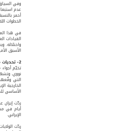
وفي السياق ذ
عدم استبعاد
أحمر بالنسب
الخطوات الل
في هذا المو
القيادات الع
واحتلاله. و
الأسبق الأم
2- تحديات متبادلة: سياسة حافة الهاوية
تخيّم أجواء 
نووي. وتشهد
التي وقّعها
الخارجية الإ
الأساسي للموا
ردّت إيران 
أيام في مض
الإيراني.
ردّت الولاي