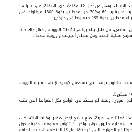
عند سقوط حكم الشاه وخروجه من إيران العام 1979 كان هناك ستة مفاعلات نووية قيد الإنشاء، وهي من أصل 12 مفاعلًا جرى الاتفاق على شرائها
من كل من الولايات المتحدة وألمانيا وفرنسا. وكانت ألمانيا، عند سقوط الشاه قد أنجزت ما يقارب 60 و%70 من محطتين بقوة 1300 ميغاواط في
9 ميغاواط في دارخوين.
ماضي، من خلال بناء برنامج للأبحاث النووية، وظهر ذلك جليًا
يع عملية البحث، ومن مصادر أميركية وإوروبية تحديدًا.
 «البلوتونيوم» التي تستعمل كوقود لإنتاج القنبلة النووية،
ة الدولية لمنع انتشار السلاح النووي، ولكنه لم يتقيّد في الواقع بكل الضوابط التي نصّت
ها فعليًا على طريق صنع سلاح نووي صغير. وكانت الانتهاكات
مة سبعماية مليون دولار. ولكن لا تتوافر معلومات دقيقة حول
 وتلتزم الضوابط التي فرضتها عليها المنظمة الدولية للطاقة