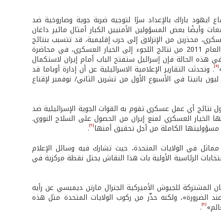
ع ايهود باراك بالإعداد سرًا لتوجيه ضربة جوية وصاروخية ضد
ات وأيضًا بعض المسؤولين الأمنيين الكبار أمثال مائير داغان
كري، محذرين من الإنزلاق إلى حرب إقليمية، قد تتسبب بنتائج
دراماتيكية بالنسبة إلى إسرائيل. وكان داغان قد حذّر اعتبارًا من مطلع حزيران/ يونيو العام 2011 من نتائج اللجوء إلى الخيار العسكري، في محاضرة
 هذه الحالة فإن إسرائيل ستفتح الباب أمام إيران لاستكمال
[4]
. وتحدثت التقارير الإعلامية الاسرائيلية عن أن إدارة أوباما قد
يون بانيتا في الأسبوع الأول من تشرين الثاني/ نوفمبر لإقناع
 نتائج أي عمل عسكري تقوم به القوات الجوية الإسرائيلية ضد
فيها الخيار العسكري لمنع إيران من الحصول على السلاح النووي.
[5]
ّل مسؤوليتها الكاملة من أجل تحقيق أمنها
.
ماثل في الولايات المتحدة، حيث تشارك فيه وسائل الإعلام
ابات الرئاسية الأولية بات هذا النقاش يحتل نقطة مركزية في
المشتركة للجيوش الأميركية الجنرال مارتن ديمبسي عن رأيه
ند الضرورة»، ولكنه حذّر من ركوب الولايات المتحدة مثل هذه
[6]
الم»
.