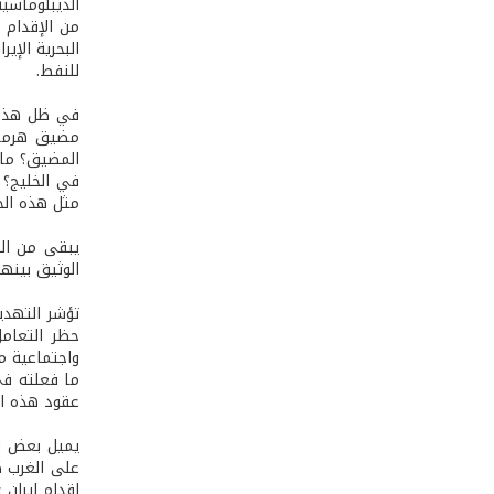
الديبلوماسية
من الإقدام 
للنفط.
في ظل هذه ا
مضيق هرمز، 
المضيق؟ ما 
في الخليج؟ 
مثل هذه الخ
يبقى من الص
الوثيق بينها
تؤشر التهديد
حظر التعامل
واجتماعية مؤ
ما فعلته في
عقود هذه الم
يميل بعض ال
على الغرب ك
إقدام إيران 