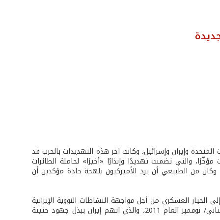
جديدة
لعام 2003، مداورةً بين كل من الولايات المتحدة وإيران وإسرائيل، وكانت آخر هذه التهديدات بالحرب قد
ؤخّرًا، والتي تضمنت تهديدًا وإنذارًا «أخيرًا» لحاملة الطائرات
 وكان من الطبيعي أن يرد الأميركيون بلهجة حادة مؤكدين أن
ى الخيار العسكري من أجل مواجهة النشاطات النووية الإيرانية
المستمرة، وذلك بعدما صدر التقرير الأخير للوكالة الدولية للطاقة الذرية في تشرين الثاني/ نوفمبر العام 2011، والذي اتهم إيران ببذل جهود حثيثة