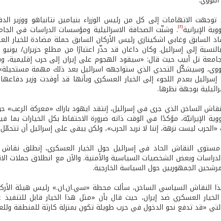
النووي.
توجهت الاتهامات إلى كل من رئيس الوزراء بنيامين نتانياهو ووزير الدفا
[3]
ية الإيرانية
. وشنّت الصحافة الاسرائيلية ومؤسسات الدراسات في الجامع
د السابق وغابي اشكينازي رئيس الأركان السابق حملة مضادة للخيار العس
امعة تل أبيب حيث قال: «سيقود الهجوم على إيران إلى حرب إقليمية، وفي
نووي، وسيشكّل التحدي الذي ستواجهه اسرائيل بعد ذلك مهمة مستحيلة»
إسرائيل بعدم اللجوء إلى الخيار العسكري وبأنها قد أوفدت وزير دفاعها ل
رائيلية بوجهة نظرها.
اش الساخن الذي جرى في إسرائيل، إنتقد ايهود باراك «معركة الرعب» حول
وية الإيرانيّة، مؤكدًا في الوقت ذاته ضرورة الاحتفاظ بكل الخيارات بما 
«الحرب ليست نزهة، إننا لا نريد الحرب»، ولكن يبقى على إسرائيل أن تتحم
مستوى النقاش الحاد في إسرائيل حول الخيار العسكري، إنطلق نقاش م
راسات وبعض الشخصيات السياسية والأمنية. والآن مع انطلاق حملات الانتخ
رشحين الجمهوريين حول السياسة الخارجية.
النقاش السياسي الساخن، سألت محطة «سي.ان.ان.» رئيس هيئة الأركان 
لخيار العسكري ضد إيران، حيث قال بأن «مثل هذا الخيار قابل للتنفيذ ع
التي «قد تدفع نحو الدخول في حرب طويلة تكون بمنزلة كارثة للمنطقة وللع