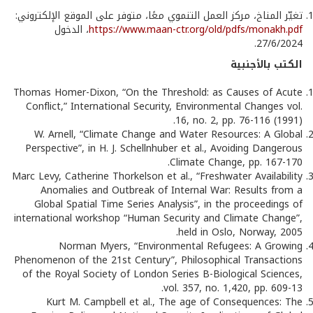
تغيّر المناخ، مركز العمل التنموي معًا، متوفر على الموقع الإلكتروني:
https://www.maan-ctr.org/old/pdfs/monakh.pdf
، الدخول
27/6/2024.
الكتب بالأجنبية
Thomas Homer-Dixon, “On the Threshold: as Causes of Acute
Conflict,” International Security, Environmental Changes vol.
16, no. 2, pp. 76-116 (1991).
W. Arnell, “Climate Change and Water Resources: A Global
Perspective”, in H. J. Schellnhuber et al., Avoiding Dangerous
Climate Change, pp. 167-170.
Marc Levy, Catherine Thorkelson et al., “Freshwater Availability
Anomalies and Outbreak of Internal War: Results from a
Global Spatial Time Series Analysis”, in the proceedings of
international workshop “Human Security and Climate Change”,
held in Oslo, Norway, 2005.
Norman Myers, “Environmental Refugees: A Growing
Phenomenon of the 21st Century”, Philosophical Transactions
of the Royal Society of London Series B-Biological Sciences,
vol. 357, no. 1,420, pp. 609-13.
Kurt M. Campbell et al., The age of Consequences: The