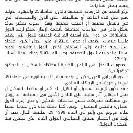
يتسم بتغيّر المناخ24.
تركز العديد من الدراسات المتعلقة بالدول الفاشلة25 والجهود الدولية
لمنع مثل هذه الحالات أو معالجتها، على الدول والمجتمعات التي
هي بالفعل ضعيفة أو أصبحت ضعيفة. وهذا أسلوب تفكير سائد
بشكلٍ خاص في الدراسات المتعلقة بأنظمة الإنذار المبكر لرصد الدول
الفاشلة26. من دون إنكار أهمية المراقبة الدقيقة للدول التي يظهر
عليها علامات الضعف أو عدم الاستقرار، على الدول الكبرى اعتماد
استراتيجية وقائية تولي الاهتمام الخاص بالدول الإقليمية القوية
نسبيًا والمحاذية للدول الضعيفة وغير المستقرة وذلك لعدة أسباب
أبرزها27:
- صعوبات التدخل في البلدان الكبيرة المكتظة بالسكان أو المجهزة
تجهيزًا جيدًا.
- الدور الإيجابي الذي يمكن أن تؤديه قوة إقليمية قوية في منطقتها
في ظل ظروف من الإجهاد المناخي.
- قد يكون لزعزعة استقرار، أو انهيار بلد كبير أو مكتظ بالسكان أو
حسن التجهيز، آثار سلبية على البلدان الأخرى في المنطقة، ما يؤدي
إلى مشكلات كثيرة28، تتمثّل بتدفقات اللاجئين أو حتى إغراء الدول
المجاورة بالتدخل لاستغلال الوضع، كما فعلت عدة دول عندما سقط
نظام موبوتو في زائير في العام 1998 29. بطبيعة الحال، يجب أن
يؤخذ في الاعتبار السياق السياسي الدولي العام الذي ستجري فيه
التدخلات الدولية.