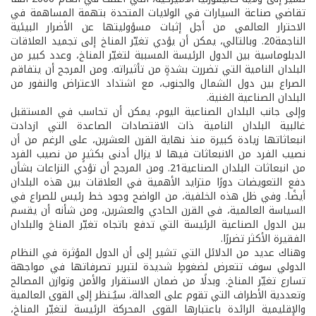
تقاضي صناعة السيارات في الولايات المتحدة بتهمة المساهمة في
الاحترار العالمي من أجل إثبات مسؤوليتها عن الأضرار البيئية
الناجمة20. وبالتالي، يمكن أن يؤدي تغيّر المناخ إلى تجميد العلاقات
الدبلوماسية بين الدول الرئيسة المسببة لتغيّر المناخ، وعدد كبير من
البلدان النامية التي تضررت بشدةٍ من تأثيراته. ومن المرجح أن يتفاقم
الصراع بين دول الشمال والجنوب، مع اشتداد الاعتراض والنفور من
البلدان الصناعية الغنية.
وإلى جانب البلدان الصناعية اليوم، يمكن أن تحاسب في المستقبل
غالبية البلدان النامية ذات الاقتصادات الصاعدة التي ازدادت
انبعاثاتها زيادة كبيرة منذ نهاية القرن العشرين، على الرغم من أن
نصيب الفرد من الانبعاثات فيها لا يزال أدنى بكثيرٍ من نصيب الفرد
من انبعاثات البلدان الصناعية21. ومن المرجح أن تؤدي النزاعات بشأن
دفع التعويضات دورًا متزايد الأهمية في العلاقات بين هذه البلدان
أيضًا. وفي ظل هذه الخلفية، من الواضح وجود خط رئيس للصراع في
السياسة العالمية، في القرن الحادي والعشرين، ومن شأنه أن يقسم
بين الدول الصناعية الرئيسة التي تدفع باتجاه تغيّر المناخ والبلدان
الفقيرة الأكثر تضررًا.
وهناك عديد من الدلائل التي تشير إلى أن الدول المؤثرة في النظام
الدولي سوف تتعرض لضغوطٍ شديدة لتبرير تصرفاتها في مواجهة
تسارع تغيّر المناخ. وبدلًا من ضمان الاستقرار والأمن وتوازن المصالح
وتعددية الأطراف التي تقوم على العدالة، سيُـنظر إلى القوى العالمية
والإقليمية الرائدة باعتبارها القوى المحركة الرئيسة لتغيّر المناخ،