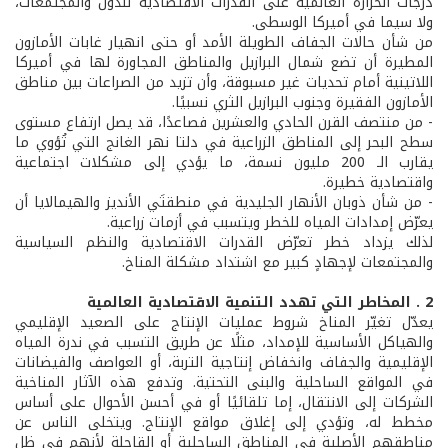
درجات الحرارة العالمية على القدرات الاقتصادية للدول والمجتمعات،
ولا سيما في أميركا الوسطى.
من شأن حالات الجفاف الطويلة الأمد أو حتى انهيار غابات الأمازون
المطيرة أن تضع شمال البرازيل والمناطق المجاورة لها في أميركا
اللاتينية أمام تحديات غير مسبوقة، وأن تزيد من الصراعات بين مناطق
الأمازون الفقيرة وجنوب البرازيل الثري نسبيًا.
- من منتصف القرن الحادي والعشرين فصاعدًا، قد يصل ارتفاع مستوى
سطح البحر إلى المناطق الزراعية في دلتا نهر الغانج التي تُؤوي ما
يقارب الـ 200 مليون نسمة، ما يؤدي إلى مشكلات اجتماعية
واقتصادية خطيرة.
- من شأن ذوبان الأنهار الجليدية في منطقتَي الأنديز والهيمالايا أن
يعرّض إمدادات المياه للخطر ويتسبب في أزمات زراعية.
لذلك يزداد خطر تعرّض القدرات الاقتصادية والنظم السياسية
والمجتمعات لإجهادٍ كبير مع اشتداد مشكلة المناخ.
2 . المخاطر التي تهدد التنمية الاقتصادية العالمية
يعدّل تغيّر المناخ شروط عمليات الإنتاج على الصعيد الإقليمي
والهياكل الأساسية للإمداد، مثلًا عن طريق التسبب في ندرة المياه
الإقليمية والجفاف وانخفاض إنتاجية التربة، أو العواصف والفيضانات
في المواقع الساحلية والبنى التحتية. وتدفع هذه الآثار المناخية
الشركات إلى الانتقال، إما تلقائيًا أو في أحسن الأحوال على أساس
مخطط له، وتؤدي إلى إغلاق مواقع الإنتاج. ويتخلى الناس عن
مناطقهم الأصلية في المناطق الساحلية أو القاحلة لأنهم في ظل