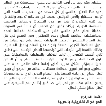
المقبلة. وهو يزيد من أوجه الترابط بين جميع المجتمعات في العالم
ويخلق مخاطر عالمية لا يمكن مواجهتها إلا بسياساتٍ تهدف إلى
إدارة هذا التغيّر العالمي. إن كل تهديد من التهديدات الستة التي
تواجه الاستقرار والأمن الدوليَين، يصعب في حد ذاته تدبيره. والتفاعل
بين هذه التهديدات يزيد من حدة التحديات والمخاطر المرتبطة
بالسياسة الدولية. ويكاد يكون من الصعب أن ينشأ في السنوات
المقبلة نظام حكم عالمي قادر على الاستجابة بفعاليةٍ لهذه
الديناميكيات العالمية للصراع وعدم الاستقرار. ومن المرجح في ظل
تغيّر المناخ المستمر، أن تصبح الصراعات حتمية على نحو متزايد بين
الدول الصناعية الكبرى الدافعة باتجاه تغيّر المناخ والدول المتضررة،
وكذلك بالنسبة إلى الأزمات التي تواجهها البلدان الرئيسة التي تطلق
ثاني أكسيد الكربون. إن تزايد التوترات والصراعات والمواجهات على
طول الخط الفاصل بين الدوافع الرئيسة لتغيّر المناخ وأكثر البلدان
تضررًا سيقوّض بشكلٍ متزايد آفاق إقامة نظام عالمي قائم على
التعاون، وهو أمر ضروري لمعالجة مشكلات العالم. من المرجح أن يؤدي
تغيّر المناخ إلى زيادة الضغط على النظام الدولي الذي يواجه صعوبات
وعقبات في محاولة إيجاد حلول عملية لهذه المشكلات، وبالتالي قد
يصبح العالم مكانًا غير آمن إلى حد كبير إذا لم تتم السيطرة على
تغيّر المناخ بشكلٍ فعال.
قائمة المراجع
المواقع الإلكترونية بالعربية