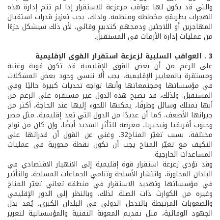
والتي قد يكون لها عواقب مزعزعة للاستقرار إذا لم تتم إدارة هذه
الهجرات بطريقةٍ مخططة ومنظمة. ولذلك، يجب تعزيز قدرات استقبال
المهاجرين أو اللاجئين ودمجهم كتدبيرٍ وقائي، لأن ذلك سيشكل جزءًا
من عمليات إدارة الأزمات في المستقبل.
3 . العواقب السلبية لزعزعة استقرار القوى الإقليمية
على الرغم من أن بعض القوى الإقليمية قد تكون قوية وغنية
ومستقرة بالمعايير الإقليمية، يجب ألا ننسى وجود بعض المشكلات
في مؤسساتها ومجتمعاتها وأنها تواجه تحديات كبيرة حاليًا وفي
المستقبل. ولذلك، قد تصبح هذه الدول غير مستقرة على الرغم من
أنها تمتلك وسائل وطرقًا، يمكنها اللجوء إليها عند الحاجة، أكثر من
جيرانها الأضعف. كما أن عديدًا من الدول التي تعد إقليمية، مثل مصر
وجنوب أفريقيا ونيجيريا، معرضة للتأثر الشديد أيضًا، وإن كان من نواح
مختلفة، بسبب تغيّر المناخ32. وغني عن القول أن قدراتها على
التكيف مع تغيّر المناخ يجب أن تكون نقطة محورية في عمليات
المساعدات الخارجية.
وقد تؤدي زعزعة استقرار قوة إقليمية إلى الانهيار الاقتصادي في
البلدان المجاورة، وانتشار الأسلحة وتنامي الجماعات المسلحة، والتأثير
في مؤسساتها وتهديد الاستقرار في منطقة تعاني تغيّر المناخ
وغيره من الكوارث ذات الصلة. لذلك، وبالنظر إلى الدور الإقليمي
والصعوبات المرتبطة بالتدخل الدولي في البلدان الكبرى، يُعد بذل
الجهود الوقائية، مثل تقديم المعونة التقنية والمؤسساتية لتعزيز