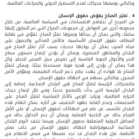
وبالتالي بوصفها محركات لعدم الاستقرار الدولي والصراعات العالمية.
4 . تغيّر المناخ يقوّض حقوق الإنسان
من المرجح أن تتفاقم الانقسامات في السياسة العالمية، من خلال
مجموعة أخرى من العوامل. إن مجموعات الصراع التي تم التطرق إليها
سابقًا، والتي يمكن أن يبدأها ويعززها تغيّر المناخ، تقوّض في نهاية
المطاف حقوق الإنسان الأساسية. فالأمن الغذائي والحصول على
مياه الشرب يمكن أن يواجها تحديات بسبب آثار تغيّر المناخ في
البلدان والمناطق المتضررة، ويمكن أن يؤدي ارتفاع مستوى سطح
البحر والأحوال الجوية القاسية إلى تعريض سبل العيش للخطر، وكل
هذا يمكن أن يؤدي إلى هجرة قوية مستحدثة بيئيًا. ويمكن لتغيّر
المناخ بلا هوادة أن يهدد نظم دعم الحياة الطبيعية، ويقوّض الأمن
البشري، وبالتالي يسهم في انتهاك حقوق الإنسان.
فالمحركات الرئيسة لتغيّر المناخ هي البلدان الصناعية، إضافة إلى
البلدان الرئيسة التي بدأت بالتصنيع حديثًا. وفي ظل ارتفاع درجات
الحرارة العالمية، وتزايد الوعي بالآثار المباشرة لتغيّر المناخ على
المجتمعات وعدم كفاية جهود التخفيف من آثاره، يمكن اتهام هذه
البلدان بالتسبب عن علم في انتهاكات لحقوق الإنسان، أو على الأقل
القيام بذلك من الناحية الفعلية. ويمكن أن يتم التداول بذلك في
المحافل الدولية المتعلقة بحقوق الإنسان. وبينما تنتقد اليوم البلدان
الصناعية الديموقراطية انتهاك حقوق الإنسان من جانب بعض
الأنظمة، فإن هذه البلدان قد تجد نفسها في قفص الاتهام في