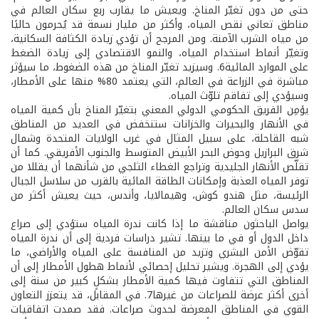
حتى من دون تغيّر المناخ. ويعيش ما يقارب ربع سكان العالم في
مناطق تعاني نقص المياه، وأكثر من مليار نسمة قد يُحرمون حاليًا
من مياه الشرب الآمنة. ومن المرجح أن تؤدي زيادة الكثافة السكانية،
وتغيّر أنماط استخدام المياه، والنمو الاقتصادي إلى زيادة الضغط
على الموارد المائية6. وسيزيد تغيّر المناخ من هذه الضغوط، ما سيؤثر
مباشرة في الزراعة في العالم، التي يعتمد 80% منها على الأمطار،
وسيؤدي إلى تفاقم تلوّث المياه.
يؤمِن الفريق الحكومي الدولي المعني بتغيّر المناخ بأن كمية المياه
في الأنهار والبحيرات والخزانات ستنخفض في العديد من المناطق
شبه القاحلة، على سبيل المثال في غرب الولايات المتحدة وشمال
شرق البرازيل وحوض البحر الأبيض المتوسط والجنوب الأفريقي. كما أن
تقلّص الأنهار الجليدية وتراجع الغطاء الثلجي من شأنهما أن يقللا من
توفر المياه العذبة وإمكانات الطاقة المائية بالقرب من سلاسل الجبال
الرئيسة، مثل هندو كوش، وهيمالايا، وأندس، حيث يعيش أكثر من
سدس سكان العالم.
يواصل الباحثون مناقشة ما إذا كانت ندرة المياه ستؤدي إلى صراع
داخل الدول أو في ما بينها. تشير دراسات فردية إلى أن ندرة المياه
تقوّض الأمن البشري وتزيد من المنافسة على المياه والأراضي، ما
يؤدي إلى الهجرة. ويشير تحليل إحصائي لأنماط هطول الأمطار إلى أن
المناطق التي تتفاوت فيها كمية الأمطار بشكلٍ كبير من سنة إلى
أخرى أكثر عرضة للصراعات من غيرها7. في المقابل، قد يتعزز التعاون
القوي في المناطق المعرضة لحدوث صراعات. فقد صمدت اتفاقيات