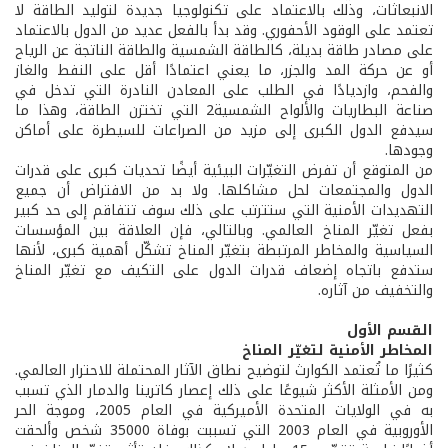
الانبعاثات، وذلك بالاعتماد على تكنولوجيا جديدة لتوليد الطاقة لا
تعتمد على الوقود الأحفوري. وقد بدأ بالفعل عديد من الدول بالاعتماد
على مصادر طاقة بديلة، كالطاقة الشمسية والطاقة الناتجة عن الرياح
أو عن حركة المد والجزر، ما يعني اعتمادًا أقل على النفط والغاز
والفحم، وازديادًا في الطلب على المعادن النادرة التي تدخل في
صناعة البطاريات والألواح الشمسية2 التي تختزن الطاقة، وهذا ما
سيدفع الدول الكبرى إلى مزيد من الصراعات للسيطرة على أماكن
وجودها.
من المتوقع أن تفرض التغيّرات البيئية أيضًا تحديات كبرى على قدرات
الدول والمجتمعات لحل مشاكلها. ولا بد من الافتراض أن جميع
التهديدات الأمنية التي ستترتب على ذلك سوف تتفاقم إلى حد كبير
بفعل تغيّر المناخ العالمي. وبالتالي، فإن العلاقة بين المؤسسات
السياسية والمخاطر المرتبطة بتغيّر المناخ تشكّل أهمية كبرى، لأنها
ستدفع باتجاه إضعاف قدرات الدول على التكيف مع تغيّر المناخ
والتخفيف من آثاره.
القسم الأول
المخاطر الأمنية لتغيّر المناخ
كثيرًا ما تُعتمد الكوارث لتوضيح نطاق الآثار المحتملة للاحترار العالمي.
ومن الأمثلة الأكثر شيوعًا على ذلك إعصار كاترينا والدمار الذي تسبب
به في الولايات المتحدة الأميركية في العام 2005، وموجة الحر
الأوروبية في العام 2003 التي تسببت بوفاة 35000 شخص وألحقت