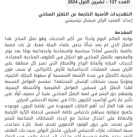
العدد 127 - تشرين الأول 2024
التهديدات الأمنية الناجمة عن التغيّر المناخي
إعداد: العميد الركن ميشال ترشيشي
المقدمة
يواجه العالم اليوم واحدًا من أكبر التحديات وهو تغيّر المناخ. هذا
التغيّر الذي لم يعد شأنًا يخص علماء البيئة فقط، بل بات قضية
عالمية تكتسي أبعادًا سياسية واقتصادية واجتماعية يومًا بعد يوم.
والمقصود بالتغيّر المناخي هو اختلال في الظروف المناخية المعتادة،
كدرجات الحرارة وأنماط الرياح والأمطار التي تميز كل منطقة على
الأرض بسبب العمليات الديناميكية للأرض كالبراكين، أو بسبب قوى
خارجية كالتغيّر في شدة الأشعة الشمسية أو سقوط النيازك الكبيرة،
ومؤخرًا بسبب نشاطات الإنسان المختلفة1. تنقسم العوامل المسببة
لهذا التغيّر إلى قسمَين: العوامل الطبيعية والأنشطة البشرية.
ولنفهم دور البشر في لعبة التغيّر المناخي علينا أن نتعرف أولًا على
تأثير غاز ثاني أوكسيد الكربون CO
في عملية الاحتباس الحراري.
2
يعد هذا الغاز أحد أهم الغازات الموجودة في غلافنا الجوي، فوجوده
بكميةٍ متوازنة يساهم باحتباس طاقة الشمس لتدفئة الكرة الأرضية
والحفاظ على اعتدال مناخنا. مع ازدياد النشاطات الصناعية للبشر
التي تعتمد على حرق الوقود الأحفوري (فحم، نفط، غاز..)، تصاعدت
نسبة انبعاثات غازات الاحتباس الحراري، فاختل التوازن بحيث بات الغلاف
الجوي يختزن طاقة شمسية أكبر، ما أدى إلى احترار عالمي وبدء التغيّر