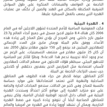
الناجمة عن العواصف والفيضانات المتكررة على طول السواحل
الشرقية المكتظة بالسكان في الهند والصين أن تكثّف من عمليات
الهجرة التي يصعب بالفعل السيطرة عليها.
4 . الهجرة البيئية
قدّرت المفوضية السامية للأمم المتحدة لشؤون اللاجئين أنه في العام
2006 كان هناك 8.4 مليون لاجئ مسجل في جميع أنحاء العالم و23.7
مليون نازح داخلي. ومن المرجح أن يؤدي تغيّر المناخ إلى زيادة هذه
الأعداد. ووفق عالم البيئة نورمان مايرز، فإن العدد الإجمالي
للمهاجرين البيئيين قد يرتفع إلى 150 مليون مهاجر بحلول 2050، بعد
أن كان 25 مليون مهاجر في منتصف التسعينيات، على الرغم من
عدم وجود أدلة تجريبية تدعم هذا الادعاء9. ونظرًا للآثار غير المباشرة
للتدهور البيئي، سيظهر هؤلاء اللاجئون في معظم الحالات كمهاجرين
لأسبابٍ اقتصادية مثل المزارعين الذين يفقدون دخلهم، أو كلاجئي
حرب بسبب النزاعات الناجمة عن البيئة.
أكثر المناطق عرضة للخطر من جراء هذه الظروف هي المناطق
الساحلية والنهرية التي تعتمد اقتصاداتها على موارد حساسة
بالنسبة للمناخ. وفي كثير من الحالات، ستدفع المناخات الحارة والجافة
على نحو متزايد الهجرة إلى مواقع أكثر اعتدالًا وستحدث الهجرة
البيئية في الغالب داخل الحدود الوطنية للبلدان النامية، ولكن ينبغي
للمناطق الصناعية أيضًا أن تتوقع زيادة كبيرة في ضغط الهجرة
الخارجية. ويمكن أن تشهد أوروبا زيادة في الهجرة من أفريقيا والعالم