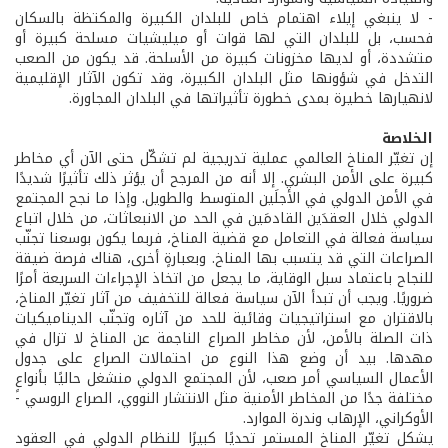
- لا ينبغي إيلاء اهتمام خاص للبلدان الكبيرة والمكتظة بالسكان
فحسب، بل للبلدان التي لها قوات أو ميليشيات مسلحة كبيرة أو
متشددة، أو لديها مخزونات كبيرة من الأسلحة. قد يكون من الصعب
التدخل في شؤونها مثل البلدان الكبيرة، وقد تكون الآثار الإقليمية
لانهيارها خطيرة بمدى خطورة تأثيراتها في البلدان المجاورة.
الخلاصة
إن تغيّر المناخ العالمي عملية تدريجية لم تشكّل حتى الآن أي مخاطر
كبيرة على الأمن البشري. إلا أنه من المرجح أن يؤثر ذلك تأثيرًا شديدًا
في الأمن الدولي في الأجلَين المتوسط والطويل. وإذا ما نجح المجتمع
الدولي خلال العقدَين القادمَين في الحد من الانبعاثات، من خلال اتباع
سياسة فعالة في التعامل مع قضية المناخ، فربما يكون بوسعنا تجنّب
الصراعات التي قد يتسبب بها المناخ. وبعبارةٍ أخرى، هناك فرصة ضيقة
للنجاح باعتماد سبل الوقاية، ما يجعل من اتخاذ الإجراءات السريعة أمرًا
ضروريًا. ويجب أن تبدأ الآن سياسة فعالة للتخفيف من آثار تغيّر المناخ،
بالاقتران مع استراتيجيات وقائية للحد من آثاره وتجنّب الديناميكيات
ذات الصلة بالأمن، لأن مخاطر الصراع الناجمة عن المناخ لا تزال في
مهدها. بيد أن وضع هذا النوع من احتمالات الصراع على جدول
الأعمال السياسي أمر صعب، لأن المجتمع الدولي منشغل حاليًا بأنواعٍ
مختلفة جدًا من المخاطر الأمنية مثل الانتشار النووي، الصراع الروسي -
الأوكراني، الإرهاب وندرة الموارد.
يشكل تغيّر المناخ المستمر تحديًا كبيرًا للنظام الدولي في العقود