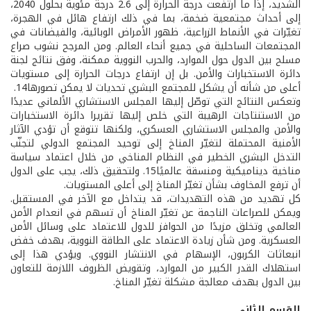
الشديد، إذا ما ارتفعت درجة الحرارة إلى 2.6 درجة مئوية بحلول 2040،
إلى أحداث مجتمعية ضخمة، بما في ذلك ارتفاع هائل في الهجرة،
تغيّرات في الأنماط الزراعية، ظهور الأمراض الوبائية، والفيضانات في
المجتمعات الساحلية في جميع أنحاء العالم. ومن المرجح نشوب صراع
مسلح بين الدول حول الموارد، والحرب النووية ممكنة، وفق نتائج لجنة
دائرة الاستخبارات والأمن. بل إن ارتفاع درجات الحرارة إلى مستويات
أعلى من شأنه أن يشكل للمجتمع البشري تحديات لا يمكن تصورها14.
وتعكس النتائج التي توصّل إليها المجلس الاستشاري الألماني عديدًا
من الاستنتاجات الرهيبة التي خلص إليها تقريرا دائرة الاستخبارات
والأمن والمجلس الاستشاري العسكري، ولكنها تتوقع أن تؤدي الآثار
الأمنية المحتملة لتغيّر المناخ إلى توحيد المجتمع الدولي لتجنّب
التدخل البشري الخطير في النظام المناخي من خلال اعتماد سياسة
مناخية ديناميكية ومنسقة عالميًا15. ولتحقيق ذلك، يجب على الدول
أن ترفع المخاوف بشأن تغيّر المناخ إلى أعلى المستويات.
كل تهديد من هذه التهديدات، قد يتداخل مع الآخر في المستقبل.
ويمكن للصراعات الناجمة عن تغيّر المناخ أن تسهم في انعدام الأمن
العالمي وتخلق مزيدًا من الحوافز للدول للاعتماد على وسائل الأمن
العسكرية. ومن شأن زيادة الاعتماد على الطاقة النووية، بهدف خفض
انبعاثات الكربون، الإسهام في الانتشار النووي. ويؤدي هذا إلى
استهلاك القدر الكبير من الموارد، وتقويض الظروف اللازمة للتعاون
بين الدول بهدف معالجة مشكلة تغيّر المناخ.
القسم الثاني