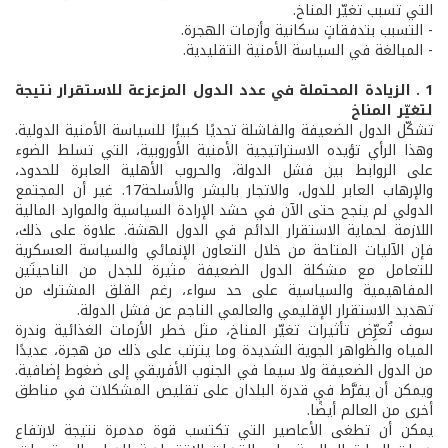
التي تسبب تغيّر المناخ.
- التسبب بتدفقاتٍ سكانية وأزمات الهجرة.
- المبالغة في السياسة الأمنية التقليدية.
1 . الزيادة المحتملة في عدد الدول المزعزعة للاستقرار نتيجة
لتغيّر المناخ
تشكّل الدول الضعيفة والفاشلة تحديًا كبيرًا للسياسة الأمنية الدولية.
وهذا الرأي تؤيده الاستراتيجية الأمنية الأوروبية، التي تسلط الضوء
على الروابط بين فشل الدولة، والحروب الأهلية العابرة للحدود،
والإرهاب العابر للدول، والاتجار بالبشر والأسلحة17. غير أن المجتمع
الدولي لم ينجح حتى الآن في حشد الإرادة السياسية والموارد المالية
اللازمة لحماية الاستقرار الدائم في الدول الهشة. علاوة على ذلك،
فإن الآليات المتاحة من خلال التعاون الإنمائي والسياسة العسكرية
للتعامل مع مشكلة الدول الضعيفة مثيرة للجدل من الناحيتَين
المفاهيمية والسياسية على حد سواء، رغم القلق المشترك من
تهديد الاستقرار الإقليمي والعالمي الناجم عن فشل الدولة.
سوف تُعرِّض تأثيرات تغيّر المناخ، مثل خطر الأزمات الغذائية وندرة
المياه والظواهر الجوية الشديدة وما يترتب على ذلك من هجرة، عديدًا
من الدول الضعيفة ولا سيما في الجنوب الأفريقي إلى ضغوط إضافية.
ويمكن أن يفرَّط في قدرة البلدان على تقليص المشكلات في مناطق
أخرى من العالم أيضًا.
يمكن أن تطغى الأعاصير التي تكتسب قوة مدمرة نتيجة لارتفاع