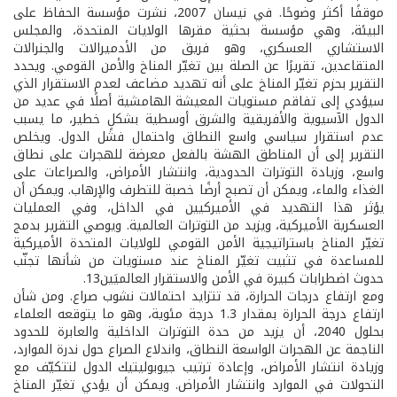
موقفًا أكثر وضوحًا. في نيسان 2007، نشرت مؤسسة الحفاظ على
البيئة، وهي مؤسسة بحثية مقرها الولايات المتحدة، والمجلس
الاستشاري العسكري، وهو فريق من الأدميرالات والجنرالات
المتقاعدين، تقريرًا عن الصلة بين تغيّر المناخ والأمن القومي. ويحدد
التقرير بحزم تغيّر المناخ على أنه تهديد مضاعف لعدم الاستقرار الذي
سيؤدي إلى تفاقم مستويات المعيشة الهامشية أصلًا في عديد من
الدول الآسيوية والأفريقية والشرق أوسطية بشكلٍ خطير، ما يسبب
عدم استقرار سياسي واسع النطاق واحتمال فشل الدول. ويخلص
التقرير إلى أن المناطق الهشة بالفعل معرضة للهجرات على نطاق
واسع، وزيادة التوترات الحدودية، وانتشار الأمراض، والصراعات على
الغذاء والماء، ويمكن أن تصبح أرضًا خصبة للتطرف والإرهاب. ويمكن أن
يؤثر هذا التهديد في الأميركيين في الداخل، وفي العمليات
العسكرية الأميركية، ويزيد من التوترات العالمية. ويوصي التقرير بدمج
تغيّر المناخ باستراتيجية الأمن القومي للولايات المتحدة الأميركية
للمساعدة في تثبيت تغيّر المناخ عند مستويات من شأنها تجنّب
حدوث اضطرابات كبيرة في الأمن والاستقرار العالميَين13.
ومع ارتفاع درجات الحرارة، قد تتزايد احتمالات نشوب صراع. ومن شأن
ارتفاع درجة الحرارة بمقدار 1.3 درجة مئوية، وهو ما يتوقعه العلماء
بحلول 2040، أن يزيد من حدة التوترات الداخلية والعابرة للحدود
الناجمة عن الهجرات الواسعة النطاق، واندلاع الصراع حول ندرة الموارد،
وزيادة انتشار الأمراض، وإعادة ترتيب جيوبوليتيك الدول لتتكيّف مع
التحولات في الموارد وانتشار الأمراض. ويمكن أن يؤدي تغيّر المناخ