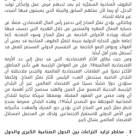
الظروف المناخية المتغيّرة لم يعد لديهم فرص عمل وإمكان توليد
الدخل، أو ربما لأن عملهم السابق والبيئة التي يعيشون فيها أصبحت
غير قابلة للحياة.
وبالتالي، يؤدي تغيّر المناخ إلى تدمير رأس المال الاقتصادي، فضلًا عن
خسارة العمال المهرة والمنتجين من خلال الهجرة التي تتسبب فيها
البيئة، وزيادة الأمراض الناجمة عن تغيّر المناخ وسوء التغذية. كما
إعاقة طرق التجارة الدولية نتيجة لتغيّر الظروف المناخية قد يعني أن
الفوائد وحوافز النمو الناجمة عن التقسيم الدولي المستمر للعمل قد
تُستغل بقدرٍ أقل أيضًا.
ومن حيث نطاق الآثار الاقتصادية، التي قد تصل إلى حد الأزمة
الاقتصادية العالمية18، فإن من العوامل الرئيسة هي تأثير المناطق
الأكثر تضررًا في العلاقات الاقتصادية العالمية. والجدير ملاحظته أن
البلدان النامية ستتحمل العبء الرئيس لآثار تغيّر المناخ، ولكنها
ستؤدي دورًا ضئيلًا نسبيًا في الاقتصاد العالمي. غير أن البلدان
الرئيسة الحديثة التصنيع مثل الصين والهند ستصبح أكثر أهمية من
أي وقت مضى في العقود المقبلة، بوصفها شريكة تجارية للبلدان
الصناعية الموجهة نحو التصدير أيضًا19، وهذه البلدان معرضة بشدةٍ
لخطر تغيّر كبير في المناخ الذي يؤدي دور المحرك والمهدد بتأثيراته
في الأمن الدولي للاستقرار الاجتماعي. ولذلك من المحتمل اضمحلال
الاقتصاد العالمي بشكل كبير.
3 . مخاطر تزايد النزاعات بين الدول الصناعية الكبرى والدول