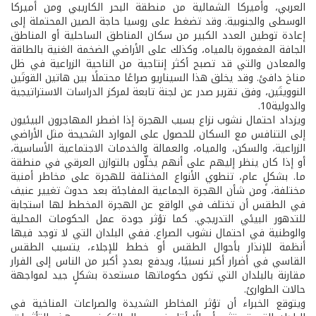
العربي، وأميركا الشمالية من منطقة البحر الكاريبي ومن أميركا
الوسطى والجنوبية. وقد تضغط على روسيا حاجة الصين المحتملة إلى
إعادة توطين العدد الكبير من سكان المناطق الساحلية أو المناطق
الجافة المغمورة بالمياه، وكذلك على الأراضي الضخمة الغنية بالطاقة
والمعادن والتي قد تصبح أكثر إنتاجية من الناحية الزراعية في ظل
مناخ دافئ. وقد يخلق هذا السيناريو صراعًا محتملًا بين هاتين القوتَين
النوويتَين، وفق تقرير صدر عن لجنة تابعة لمركز الدراسات الاستراتيجية
والدولية10.
ويزداد احتمال نشوب نزاع بسبب الهجرة إذا اضطر المهاجرون البيئيون
إلى التنافس مع السكان للحصول على الموارد الشحيحة مثل الأراضي
الزراعية، والسكن، والمياه، والعمالة والخدمات الاجتماعية الأساسية،
أو إذا كان ينظر إليهم على أنهم يخلّون بالتوازن العرقي في منطقة
ما. بشكلٍ عام، تنطوي الأنواع المختلفة للهجرة على مخاطر أمنية
مختلفة، ومن شأن الهجرة الجماعية المفاجئة بعد حدوث تغيير عنيف
في الطقس أن تختلف في الواقع عن الهجرة المخطط لها استجابة
للتدهور البيئي التدريجي. كما تؤثر جودة عمل الحكومات المحلية
والوطنية في احتمال نشوب الصراع. ففي البلدان التي لا توجد فيها
أنظمة للإنذار بأحوال الطقس أو خطط للإجلاء، يتسبب الطقس
القاسي في أضرار أكبر نسبيًا، ويدفع بعددٍ أكبر من الناس إلى الفرار
مقارنة بالبلدان التي تكون حكوماتها مستعدة بشكلٍ جيد لمواجهة
حالات الطوارئ.
ويتوقع الخبراء أن تؤثر المخاطر الشديدة والصراعات المناخية في