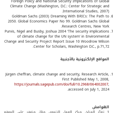
Foreign Policy and National Security Implications of Global
Climate Change (Washington, D.C.: Center for Strategic and
International Studies, 2007).
Goldman Sachs (2003) Dreaming With BRICs: The Path to
2050. Global Economics Paper No 99. Goldman Sachs Global
Research Centres, New York.
Purvis, Nigel and Busby, Joshua 2004 ‘The security implications
of climate change for the UN system’ in Environmental
Change and Security Project Report Issue 10 Woodrow Wilson
Center for Scholars, Washington D.C., p.71,72.
المواقع الإلكترونية بالأجنبية
Jürgen cheffran, climate change and security, Research Article,
First Published May 1, 2008,
https://journals.sagepub.com/doi/full/10.2968/064002007
,
accessed on July 1, 2024.
الهوامش
1 تغيّر المناخ، مركز العمل التنموي معًا، متوفر على الموقع