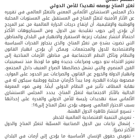
تغيّر المناخ بوصفه تهديدًا للأمن الدولي
ذكر المجلس الاستشاري الألماني المعني بالتغيّر العالمي في تقريره
عن الآثار الأمنية لتغيّر المناخ في المستقبل على المستويات المحلية
والوطنية والإقليمية، أن ارتفاع درجات الحرارة العالمية من غير المرجح
أن يؤدي إلى حروب تقليدية بين الدول. ومن السيناريوهات الأكثر
احتمالًا انتشار عمليات زعزعة الاستقرار والانهيار في البلدان والمناطق
التي تضررت بشدةٍ من تغيّر المناخ، والذي يتجاوز القدرات السياسية
والاقتصادية للدول والمجتمعات. ويمكن أن يؤدي انهيار القانون
والنظام وتآكل النظم الاجتماعية في مناطق الأزمات المناخية إلى
تعزيز الاتجاه نحو حروب وصراعات جديدة وهو ما لوحظ منذ تسعينيات
القرن المنصرم، والتي تشمل خصائصها الصراع العنيف داخل المجتمع،
وانهيار الدولة والخروج عن القانون، والصراعات عبر الحدود على الموارد،
مصحوبة بزيادة الهجرة. وما يبدأ كأزماتٍ محلية ووطنية سيكون له في
نهاية المطاف تأثير في النظام الدولي أيضًا. وفي ضوء المعرفة
الحالية بالآثار الاجتماعية لتغيّر المناخ، يحدد المجلس الاستشاري
الألماني ستة تهديدات رئيسة للأمن الدولي والقدرة على إحداثها
بسبب الاحترار العالمي. وسوف يؤدي تغيّر المناخ إلى16:
- تسريع انتشار ظاهرة الدول الهشة.
- تعريض التنمية الاقتصادية العالمية للخطر.
- إشعال نزاعات بين الدول الصناعية المسبّبة لتغيّر المناخ والدول
الأكثر تضررًا.
- تقويض حقوق الإنسان الأساسية ما يؤدي إلى أزمات في البلدان