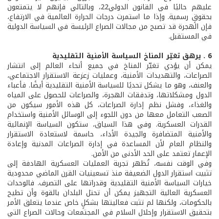
عليهم حاليًا في القانون الدولي22، وبالتالي فإنهم لا يتمتعون
بحقوقٍ رسمية. وإذا ما استمرت درجات الحرارة العالمية في الارتفاع،
فإن الهجرة قد تصبح من مجالات الصراع الرئيسة في السياسة الدولية
في المستقبل.
6 . يرهق تغيّر المناخ السياسة الأمنية التقليدية
يمكن أن يؤدي تغيّر المناخ في جميع أنحاء العالم إلى انتشار
الصراعات، والتهديدات الأمنية، وعمليات زعزعة الاستقرار الاجتماعي،
والعنف، وهو ما يشكل تحديًا للسياسة الأمنية التقليدية أيضًا. فأعباء
الدول ومشكلاتها، وتدفقات الهجرة، والصراعات للحصول على المياه
والغذاء، وفشل نظم إدارة الصراعات، كل هذه الأمور سيكون من
الصعب التعامل معها من دون اللجوء إلى الوسائل الأمنية واستخدام
القدرات العسكرية. وفي هذا السياق، ستكون السياسة الإنمائية
والأمنية المتضافرة والجيدة الأداء، حاسمة لاستعادة الاستقرار
والنظام العام لأن المساعدة في إدارة الصراعات المدنية وإعادة
الإعمار تعتمد على الحد الأدنى من الأمن.
وفي الوقت نفسه، تُظهر تجربة العمليات العسكرية الهادفة إلى
تثبيت استقرار الدول الضعيفة منذ تسعينيات القرن الماضي محدودية
خيارات السياسة الأمنية التقليدية وقدراتها على التصرف. فالوحدات
العسكرية العالية التجهيز يمكن أن تحتل البلدان بالقوة وأن تطيح
بالحكومات، ولكنها لم تثبت فعاليتها بشكلٍ خاص عندما يتعلق الأمر
بتحقيق الاستقرار وإحلال السلام في المجتمعات وحالات الصراع التي