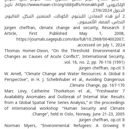
الإلكتروني: https://www.maan-ctr.org/old/pdfs/monakh.pdf، تاريخ
الدخول 27/6/2024.
2 أبرز هذه المعادن: الليثيوم، الكوبالت، المنغنيز، النيكل، الغاليوم،
النحاس، الفضة، الألمينيوم...
3 Jürgen cheffran, climate change and security, Research
Article, First Published May 1, 2008,
https://journals.sagepub.com/doi/full/10.2968/064002007,
accessed on July 1, 2024.
4 Thomas Homer-Dixon, “On the Threshold: Environmental
Changes as Causes of Acute Conflict”, International Security,
vol. 16, no. 2, pp. 76-116 (1991).
5 Jürgen cheffran, op.cit.
6 W. Arnell, “Climate Change and Water Resources: A Global
Perspective”, in H. J. Schellnhuber et al., Avoiding Dangerous
Climate Change, pp. 167-170.
7 Marc Levy, Catherine Thorkelson et al., “Freshwater
Availability Anomalies and Outbreak of Internal War: Results
from a Global Spatial Time Series Analysis,” in the proceedings
of international workshop “Human Security and Climate
Change”, held in Oslo, Norway, June 21-23, 2005.
8 Jürgen cheffran, op.cit.
9 Norman Myers, “Environmental Refugees: A Growing