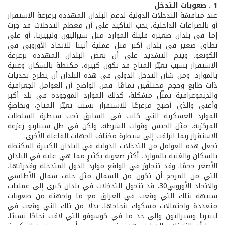
1 . صعوبات التدخل
عند مناقشة التدخلات الدولية لدعم البلدان المهددة بزعزعة الاستقرار
أو بالصراعات الداخلية، يجب التأكيد على أن معظم التدخلات قد جرت
إما في بلدان صغيرة قليلة الموارد مثل سيراليون وليبيريا، أو على
نطاق صغير في بلدان أكبر مثل عملية أثينا للاتحاد الأوروبي في
الكونغو. ويتم التشديد على أن بعض البلدان المهددة بزعزعة
الاستقرار بسبب تغيّر المناخ قد تكون كبيرة، مكتظة بالسكان وغنية
بالموارد. ومن شأن التدخل الدولي في هذه البلدان أن يطرح تحديات
ذات طابع وحجم مختلفَين تمامًا. فمن الواضح أن العوامل الجغرافية
والديموغرافية تمثّل مشكلة، كذلك الموارد الموجودة في بلد أكبر
وأغنى والذي أصبح مزعزعًا للاستقرار بسبب تغيّر المناخ، وبخاصةٍ
الموارد العسكرية التي كانت في السابق تحت سيطرة السلطات
المركزية، مثل الجيش وقوات الشرطة، ولكن في ظل سيناريو زعزعة
الاستقرار ربما انزلقت إلى سيطرة مختلف الجهات الفاعلة الأخرى.
تجعل هذه العوامل من التدخلات الدولية في البلدان الكبيرة المكتظة
بالسكان والغنية بالموارد، أكثر صعوبة بكثيرٍ مما هي عليه في البلدان
الأصغر حجمًا. وقد تتجاوز في الواقع موارد الدول المتدخلة وقدراتها،
التي من المرجح أن تكون من الشمال مثل حلف شمال الأطلسي
والاتحاد الأوروبي30. قد تتحول التدخلات في بلدان كبرى إلى عمليات
شبيهة بتلك التي وقعت في العراق مع ما واجهته من صعوبات
متعددة واحتمالات مشكوك بنجاحها، بدلًا من تلك التي وقعت في
ليبيريا وسيراليون وإلى حد ما في كوسوفو التي لاقت نجاحًا نسبيًا.