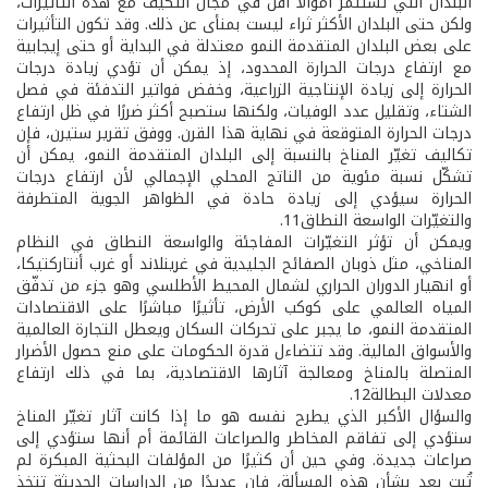
البلدان التي تستثمر أموالًا أقل في مجال التكيف مع هذه التأثيرات،
ولكن حتى البلدان الأكثر ثراء ليست بمنأى عن ذلك. وقد تكون التأثيرات
على بعض البلدان المتقدمة النمو معتدلة في البداية أو حتى إيجابية
مع ارتفاع درجات الحرارة المحدود، إذ يمكن أن تؤدي زيادة درجات
الحرارة إلى زيادة الإنتاجية الزراعية، وخفض فواتير التدفئة في فصل
الشتاء، وتقليل عدد الوفيات، ولكنها ستصبح أكثر ضررًا في ظل ارتفاع
درجات الحرارة المتوقعة في نهاية هذا القرن. ووفق تقرير ستيرن، فإن
تكاليف تغيّر المناخ بالنسبة إلى البلدان المتقدمة النمو، يمكن أن
تشكّل نسبة مئوية من الناتج المحلي الإجمالي لأن ارتفاع درجات
الحرارة سيؤدي إلى زيادة حادة في الظواهر الجوية المتطرفة
والتغيّرات الواسعة النطاق11.
ويمكن أن تؤثر التغيّرات المفاجئة والواسعة النطاق في النظام
المناخي، مثل ذوبان الصفائح الجليدية في غرينلاند أو غرب أنتاركتيكا،
أو انهيار الدوران الحراري لشمال المحيط الأطلسي وهو جزء من تدفّق
المياه العالمي على كوكب الأرض، تأثيرًا مباشرًا على الاقتصادات
المتقدمة النمو، ما يجبر على تحركات السكان ويعطل التجارة العالمية
والأسواق المالية. وقد تتضاءل قدرة الحكومات على منع حصول الأضرار
المتصلة بالمناخ ومعالجة آثارها الاقتصادية، بما في ذلك ارتفاع
معدلات البطالة12.
والسؤال الأكبر الذي يطرح نفسه هو ما إذا كانت آثار تغيّر المناخ
ستؤدي إلى تفاقم المخاطر والصراعات القائمة أم أنها ستؤدي إلى
صراعات جديدة. وفي حين أن كثيرًا من المؤلفات البحثية المبكرة لم
تُبت بعد بشأن هذه المسألة، فإن عديدًا من الدراسات الحديثة تتخذ