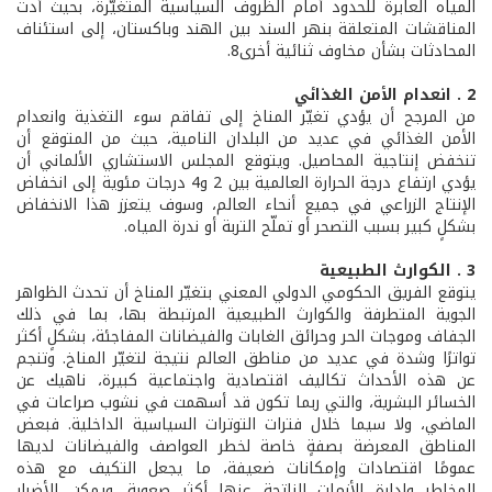
المياه العابرة للحدود أمام الظروف السياسية المتغيّرة، بحيث أدت
المناقشات المتعلقة بنهر السند بين الهند وباكستان، إلى استئناف
المحادثات بشأن مخاوف ثنائية أخرى8.
2 . انعدام الأمن الغذائي
من المرجح أن يؤدي تغيّر المناخ إلى تفاقم سوء التغذية وانعدام
الأمن الغذائي في عديد من البلدان النامية، حيث من المتوقع أن
تنخفض إنتاجية المحاصيل. ويتوقع المجلس الاستشاري الألماني أن
يؤدي ارتفاع درجة الحرارة العالمية بين 2 و4 درجات مئوية إلى انخفاض
الإنتاج الزراعي في جميع أنحاء العالم، وسوف يتعزز هذا الانخفاض
بشكلٍ كبير بسبب التصحر أو تملّح التربة أو ندرة المياه.
3 . الكوارث الطبيعية
يتوقع الفريق الحكومي الدولي المعني بتغيّر المناخ أن تحدث الظواهر
الجوية المتطرفة والكوارث الطبيعية المرتبطة بها، بما في ذلك
الجفاف وموجات الحر وحرائق الغابات والفيضانات المفاجئة، بشكلٍ أكثر
تواترًا وشدة في عديد من مناطق العالم نتيجة لتغيّر المناخ. وتنجم
عن هذه الأحداث تكاليف اقتصادية واجتماعية كبيرة، ناهيك عن
الخسائر البشرية، والتي ربما تكون قد أسهمت في نشوب صراعات في
الماضي، ولا سيما خلال فترات التوترات السياسية الداخلية. فبعض
المناطق المعرضة بصفةٍ خاصة لخطر العواصف والفيضانات لديها
عمومًا اقتصادات وإمكانات ضعيفة، ما يجعل التكيف مع هذه
المخاطر وإدارة الأزمات الناتجة عنها أكثر صعوبة. ويمكن للأضرار