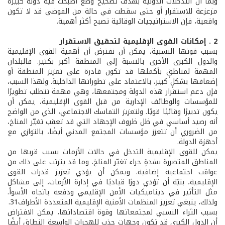
وبما أن التدخلات الدولية بهدف تصحيح وضع أصبحت فيه دولة كبيرة
مزعزعة للاستقرار أو حتى سقطت في حالة من الفوضى قد لا تكون
واقعية، فإن الاستراتيجيات الوقائية تصبح أكثر أهمية.
2 . إمكانات القوى الإقليمية لتحقيق الاستقرار
بسبب قوتها النسبية، يمكن أن نفترض أن أهمية القوى الإقليمية
والدول الكبرى الأخرى بالنسبة إلى المنطقة أكبر بكثير. فالبلدان
المهمة لمناطقٍ بأكملها قد تكون قادرة على تعزيز المنطقة أو
إضعافها بشكلٍ كبير، بالاعتماد على تطوراتها الداخلية. ولهذا السبب،
فإن دعم استقرار هذه الدولة ومجتمعها، وهي مهمة تتطلب تطويرًا
للمؤسسات والوظائف الإدارية من قبل القوى الإقليمية، يمكن أن
يكون تدبيرًا وقائيًا قويًا. ولتعزيز التماسك الاجتماعي، الذي من الواضح
أنه رصيد أساسي في ظل ظروف الإجهاد التي قد تعقب تغيّر المناخ،
من الضروري أن تتعزز مؤسسات المجتمع المدني أيضًا، بالتوازي مع
أجهزة الدولة.
يمكن للقوى الإقليمية التدخل في حالات الأزمات بسبب قربها من
المناطق المتضررة بشدةٍ جراء تغيّر المناخ، وما قد يترتب على ذلك من
عواقب اجتماعية إضافية. ويمكن أن يؤدي تعزيز قدرات القوى
الإقليمية، بنيّة أن تؤدي دورًا قياديًا في إدارة الأزمات، إلى مشاكل
مثل التأثير في ديناميكيات الأمن الإقليمي ودفعه باتجاه الأسوأ.
ولذلك، ينبغي تعزيز المنظمات الأمنية الإقليمية المتعددة الأطراف31.
بسبب الثراء النسبي لمجتمعاتها وقوة اقتصاداتها، يمكن الافتراض
أن الدول الكبرى قد تكون وجهات جذب للهجرات الواسعة النطاق أيضًا