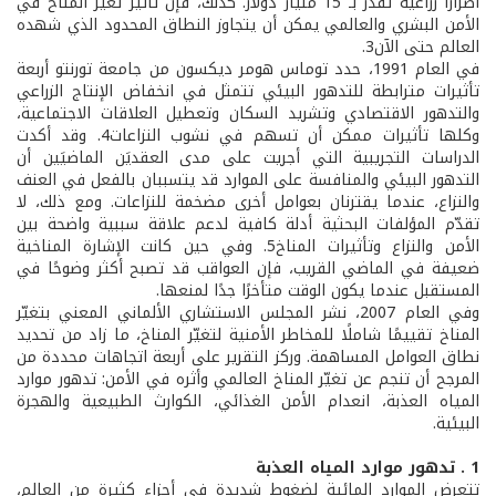
أضرارًا زراعية تقدّر بـ 15 مليار دولار. كذلك، فإن تأثير تغيّر المناخ في
الأمن البشري والعالمي يمكن أن يتجاوز النطاق المحدود الذي شهده
العالم حتى الآن3.
في العام 1991، حدد توماس هومر ديكسون من جامعة تورنتو أربعة
تأثيرات مترابطة للتدهور البيئي تتمثل في انخفاض الإنتاج الزراعي
والتدهور الاقتصادي وتشريد السكان وتعطيل العلاقات الاجتماعية،
وكلها تأثيرات ممكن أن تسهم في نشوب النزاعات4. وقد أكدت
الدراسات التجريبية التي أجريت على مدى العقديَن الماضيَين أن
التدهور البيئي والمنافسة على الموارد قد يتسببان بالفعل في العنف
والنزاع، عندما يقترنان بعوامل أخرى مضخمة للنزاعات. ومع ذلك، لا
تقدّم المؤلفات البحثية أدلة كافية لدعم علاقة سببية واضحة بين
الأمن والنزاع وتأثيرات المناخ5. وفي حين كانت الإشارة المناخية
ضعيفة في الماضي القريب، فإن العواقب قد تصبح أكثر وضوحًا في
المستقبل عندما يكون الوقت متأخرًا جدًا لمنعها.
وفي العام 2007، نشر المجلس الاستشاري الألماني المعني بتغيّر
المناخ تقييمًا شاملًا للمخاطر الأمنية لتغيّر المناخ، ما زاد من تحديد
نطاق العوامل المساهمة. وركز التقرير على أربعة اتجاهات محددة من
المرجح أن تنجم عن تغيّر المناخ العالمي وأثره في الأمن: تدهور موارد
المياه العذبة، انعدام الأمن الغذائي، الكوارث الطبيعية والهجرة
البيئية.
1 . تدهور موارد المياه العذبة
تتعرض الموارد المائية لضغوطٍ شديدة في أجزاء كثيرة من العالم،