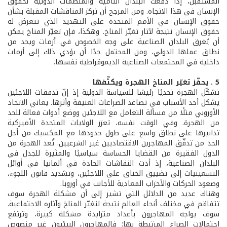
المستقبل، إذا دفعت البلدان النامية والمنظمات الدولية لحقوق
الإنسان في هذا الاتجاه. ومن المرجح أن تركز المناقشات المقبلة بشأن
حقوق الإنسان في الأمم المتحدة على التهديد الذي تتعرض له
حقوق الإنسان نتيجة لآثار تغيّر المناخ. وهكذا، فإن تغيّر المناخ يمكن
أن يُغرق البلدان الصناعية على وجه الخصوص في أزمات ويحد من
نطاق عملها الدولي، ومن المحتمل جدًا أن يؤدي ذلك إلى أزمات
داخلية في المجتمعات الصناعية الديموقراطية نفسها.
5 . يحفّز تغيّر المناخ الهجرة ويكثّفها
تشكّل الهجرة تحديًا رئيسًا للسياسة الدولية إذ إنّ تدفقات اللاجئين
يشكل أحد الأسباب في تصاعد الصراعات العنيفة وأثرها. يعاني الاتحاد
الأوروبي مثلًا من مسألة التعامل مع اللاجئين ووضع أدوات فعالة للحد
من الهجرة. وفي الوقت نفسه، تعزز الولايات المتحدة الأميركية
تدابيرها على نطاق واسع على طول حدودها مع المكسيك من أجل
الحد من تدفّق المهاجرين الاقتصاديين غير الشرعيين. تُعد الهجرة من
الدول الفقيرة من القضايا الحساسة سياسيًا والمثيرة للجدل في
البلدان الصناعية، إذ أدت النقاشات الحادة في ألمانيا في أوائل
التسعينيات إلى تضييق الخناق على اللاجئين، وتشديد قانون اللجوء،
وصعود الحركات والأحزاب المعادية للأجانب في أوروبا.
وهناك عديد من الدلائل التي تشير إلى أن مشكلة الهجرة سوف
تتفاقم في مختلف أنحاء العالم نتيجة لتغيّر المناخ وآثاره الاجتماعية.
سوف يواجه المهاجرون بأعداد متزايدة مشكلة كبيرة، وترتفع
احتمالات الصراع المرتبطة بها: فالمهاجرون البيئيون غير منصوص