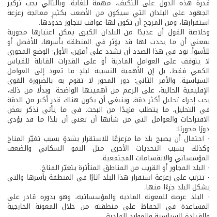
قدرة هذه الدول على التكيف، مهمة للغاية. وبالتالي يجب تركيز
الجهود على البلدان التي سيكون من الأصعب بكثيرٍ معالجة زعزعة
استقرارها، ومن المرجح أن تكون لها عواقب تتجاوز حدودها.
وخلاصة القول أن عديدًا من البلدان الكبرى يمكن اعتبارها محورية
بمعنى أن ما يحدث لها قد يؤثر في المنطقة بأسرها، للأفضل أو
للأسوأ. نود في هذا الصدد أن نشدد على أمرَين، الأول: الوضع المحوري
لا يتوقف على العوامل المادية أو على القدرات القابلة للقياس
الكمي فقط، بل إن الأهمية النسبية لبلدٍ ما تعود إلى العوامل
السياسية. والأمر الثاني: دور المحور لا تقوم به بالضرورة القوى
الإقليمية الحالية، على الرغم من أهميتها الواضحة. وبدلًا من ذلك،
يجب إجراء تحليل أكثر دقة، وينبغي أن يكون هناك قدر أكبر من الدقة
في التحليل، ما يتطلب مزيدًا من البحث. في ما يأتي نذكر بعض
الاقتراحات والعوامل التي من شأنها أن تعني أن بلدًا ما قد يؤدي
دورًا محوريًا:
- احتمال أن يصبح بلد ما مزعزعًا للاستقرار بشدةٍ بسبب تغيّر المناخ
وكذلك بسبب التحديات الأخرى مثل النمو السكاني والضعف
المؤسساتي والانقسامات المجتمعية.
- البلد المجاور أو القريب من المناطق المتأثرة بتغيّر المناخ.
- تترتب على زعزعة استقرار هذا البلد آثارًا في المنطقة بأسرها والتي
يشكل البلد جزءًا منها.
- البلد عرضة للمعونة المادية والمؤسساتية، وهو بدوره قادر على
المساعدة في الحفاظ على منطقته من خلال المعونة الخارجية
والقيادة السياسية والموارد المادية.