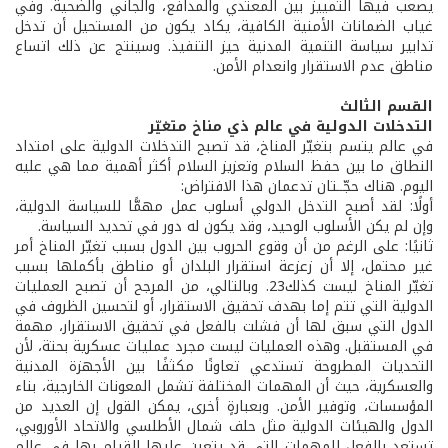
يصعب فيها التمييز بين المعتدي والمدافع، والجاني والضحية. وفي
غياب الضمانات الأمنية الكافية، يكاد يكون من المستحيل أن تدخل
تدابير سياسة التنمية المدنية حيز التنفيذ. وسينتج عن ذلك اتساع
مناطق عدم الاستقرار وانعدام الأمن.
القسم الثالث
التدخلات الدولية في عالم ذي مناخ متغيّر
في عالم يتسم بتغيّر المناخ، قد تصبح التدخلات الدولية على امتداد
النطاق ما بين حفظ السلام وتعزيز السلام أكثر أهمية مما هي عليه
اليوم. هناك حجّــتان تدعمان هذا الافتراض:
أولًا: لقد أصبح التدخل الدولي أسلوب عمل مهمًّا للسياسة الدولية،
وإن لم يكن الأسلوب الوحيد، وقد يكون له دور في تحديد السياسة.
ثانيًا: على الرغم من أن وقوع الحروب بين الدول بسبب تغيّر المناخ أمر
غير محتمل، إلا أن زعزعة استقرار البلدان أو مناطق بأكملها بسبب
تغيّر المناخ ليست كذلك23. وبالتالي، من المرجح أن تصبح العمليات
الدولية التي تتم إما بهدف تحقيق الاستقرار، أو لتحسين الظروف في
الدول التي سبق لها أن فشلت بالفعل في تحقيق الاستقرار، مهمة
في المستقبل. وهذه العمليات ليست مجرد عمليات عسكرية بحتة، لأن
التحديات المطروحة تستدعي تعاونًا مكثفًا بين الأجهزة المدنية
والعسكرية، حيث أن المهمات المختلفة تشمل المعونات الخارجية، بناء
المؤسسات، وتوفير الأمن. وبعبارةٍ أخرى، يمكن القول إن العديد من
الدول والهيئات الدولية مثل حلف شمال الأطلسي والاتحاد الأوروبي،
تستعد بالفعل للمهمات التي قد يتعين عليها القيام بها في عالم