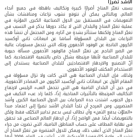
الأشد تضررًا
يسبب تغيّر المناخ أضرارًا كبيرة وتكاليف باهظة في جميع أنحاء
العالم، وبالتالي يمكن أن نتوقع نشوب نزاعات ومناقشات بشأن
التعويضات في المستقبل بين الدول الصناعية الكبرى المؤثرة في
عملية تغيّر المناخ والبلدان التي لا يكاد دورها يذكر في التسبب في
تغيّر المناخ ولكنها ستتأثر بشدةٍ من آثاره. ومن المحتمل أن تنشأ هذه
النزاعات بين البلدان المسؤولة أساسًا عن انبعاثات ثاني أوكسيد
الكربون الناتجة عن الوقود الأحفوري وتلك التي تتحمل مستويات عالية
من الضرر الناجم عن تغيّر المناخ. فالوقود الأحفوري مسألة حيوية
للبلدان الصناعية لأنها مرتبطة بشكلٍ خاص بالتنمية الاقتصادية. كما
أنّ التصنيع والازدهار الاقتصاديَين للبلدان الصناعية يستندان إلى
الاستخدام المكثف للوقود الأحفوري.
ولذلك، فإن البلدان الصناعية هي التي كانت ولا تزال مسؤولة في
المقام الأول عن انبعاثات ثاني أوكسيد الكربون من المصادر الأحفورية،
في حين أن البلدان النامية هي التي تتحمل العبء الرئيس لارتفاع
التكاليف المرتبطة بالتأثيرات المناخية. إذًا، كلما زاد عبء التكيف في
دول الجنوب، اشتدت حدة الصراعات بين الدول الصناعية الكبرى وأشد
المتضررين. ومن المرجح أن تلجأ البلدان الأشد تضررًا إلى اعتماد مبدأ
«الملوِّث يدفع الثمن» وأن تطالب ليس بدعم تدابير التكيّف فقط ولكن
بالتعويضات أيضًا. فمن الواضح إذًا، أن ازدهار العالم الصناعي قد تحقق
في نهاية المطاف على حساب المناطق النامية، التي تضررت من جراء
تغيّر المناخ الذي أعقب ذلك. ويمكن للدول المتضررة من تغيّر المناخ أن
تشير إلى ولاية كاليفورنيا الأميركية، التي أعلنت في العام 2006 أنها