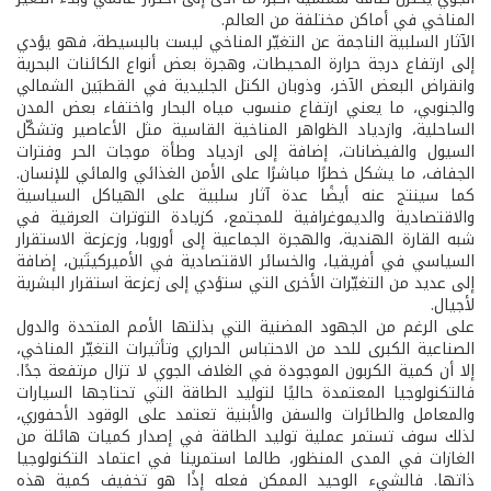
المناخي في أماكن مختلفة من العالم.
الآثار السلبية الناجمة عن التغيّر المناخي ليست بالبسيطة، فهو يؤدي
إلى ارتفاع درجة حرارة المحيطات، وهجرة بعض أنواع الكائنات البحرية
وانقراض البعض الآخر، وذوبان الكتل الجليدية في القطبَين الشمالي
والجنوبي، ما يعني ارتفاع منسوب مياه البحار واختفاء بعض المدن
الساحلية، وازدياد الظواهر المناخية القاسية مثل الأعاصير وتشكّل
السيول والفيضانات، إضافة إلى ازدياد وطأة موجات الحر وفترات
الجفاف، ما يشكل خطرًا مباشرًا على الأمن الغذائي والمائي للإنسان.
كما سينتج عنه أيضًا عدة آثار سلبية على الهياكل السياسية
والاقتصادية والديموغرافية للمجتمع، كزيادة التوترات العرقية في
شبه القارة الهندية، والهجرة الجماعية إلى أوروبا، وزعزعة الاستقرار
السياسي في أفريقيا، والخسائر الاقتصادية في الأميركيتَين، إضافة
إلى عديد من التغيّرات الأخرى التي ستؤدي إلى زعزعة استقرار البشرية
لأجيال.
على الرغم من الجهود المضنية التي بذلتها الأمم المتحدة والدول
الصناعية الكبرى للحد من الاحتباس الحراري وتأثيرات التغيّر المناخي،
إلا أن كمية الكربون الموجودة في الغلاف الجوي لا تزال مرتفعة جدًا.
فالتكنولوجيا المعتمدة حاليًا لتوليد الطاقة التي تحتاجها السيارات
والمعامل والطائرات والسفن والأبنية تعتمد على الوقود الأحفوري،
لذلك سوف تستمر عملية توليد الطاقة في إصدار كميات هائلة من
الغازات في المدى المنظور، طالما استمرينا في اعتماد التكنولوجيا
ذاتها. فالشيء الوحيد الممكن فعله إذًا هو تخفيف كمية هذه