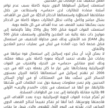
العمل لتخفيف عدد الإصابات بين المدنيين.
استعملت إسرائيل أسطولها الجوي بحرية كاملة بسبب عدم توافر
أسلحة مضادة للطائرات لدى «حماس». واستطاعت من خلال
مقاتلاتها المتطوِّرة واستعمالها الذخائر الذكيَّة من النيل من الأهداف
بشكل مباشر وكامل. وكانت تحمّل الطائرات حمولة كاملة من الذخائر
بحيث يمكنها تنفيذ القصف ضد عدة أهداف في كل طلعة جوية.
استعملت القوات الجوية قنابل 500 رطل و250 رطلاً بالإضافة إلى
صواريخ ذات دقة عالية ضد الملاجئ والأنفاق. واستعملت قنابل 500
رطل JDAM ضد الأنفاق، وذلك ضمن محاولة للتخفيف من استعمال
قنابل ضخمة كما جرت العادة في لبنان في عمليات تدمير الملاجئ
والأنفاق.
لا يمكن لأحد أن ينكر لجوء إسرائيل إلى استعمال قوة نيرانها في
رمايات شلٍّ بهدف تجميد الحركة بصورة كاملة على جبهة معيّنة،
وذلك لمنع مقاتلي «حماس» من التحرك والاقتراب من القوات
الإسرائيلية ومفاجأتها على غرار ما كان يفعله حزب الله في حرب
2006. لم تهتم إسرائيل في استعمالها كثافة النيران بمستوى
الخسائر التي تسبَّبت بها في الممتلكات أو في أرواح السكان
المدنيين. ولم تصدر معلومات رسمية حول عدد الطلعات التي نفَّذتها
طائراتها، مع أنها قد استعملت في غارات «الصدم والرعب» الأولى
88 طائرة مقاتلة بالإضافة إلى عدد من الطوافات المسلحة.
لم تُقدِّم قيادة القوات الجوية الإسرائيلية جردة بعدد الأهداف التي
هاجمتها ونوعيتها، كما أنها لم تقدّم تقييماً لنتائج القصف الجوي
المباغت الذي نفَّذته في اليوم الأول للهجوم، والذي شمل ما يقارب