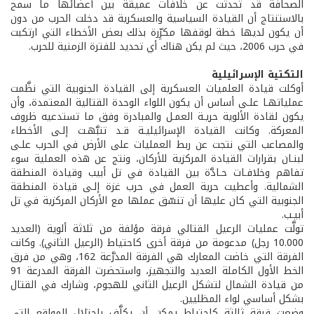
الصحافة قد تحدثت عن خلافات عميقة بين أعضائها ما سمح
بالاستنتاج أن القيادة السياسية والعسكرية قد دخلت الحرب من دون
أن يكون لديها خطة لوقفها مكرِّرة بذلك بعض الأخطاء التي ارتكبت
في حرب 2006، حيث لم يكن هناك أي تحديد للفترة الزمنية للحرب.
التكتية الإسرائيلية
أوكلت قيادة العلميات العسكرية إلى القيادة الجنوبية التي نظَّمت
عملياتهـا علـى أساس أن يكون اللواء الوحدة القتالية المعتمدة، وأن
يكون لقادة الألوية حريـة العمـل والمبادرة وفق ما تستدعيه ظروف
المعركة. وكانت القيادة الإسرائيليـة قـد تنبَّهـت إلـى الأخطاء
والمصاعب التي نتجت عن ربط العمليات على الأرض في الحرب علـى
لبنـان بقرارات القيادة المركزية للأركان، ونتج عن هذه العملية سوء
تفاهم وخلافـات حـادَّة بين القيادة في تل أبيب وقيادة المنطقة
الشمالية. وأعطيت حرية العمل في حرب غزة إلـى قيادة المنطقة
الجنوبية التي كان عليها أن تنسّق عملها مع الأركان المركزية في تل
أبيـب.
تولَّت عمليات الرعيل القتالي فرقة مؤلفة من ثلاثة ألوية (العديد
10.000 رجل) مدعومة من فرقة أخرى كاحتياط (الرعيل الثاني). وكانت
الفرقة التي خاضت المعارك هي الفرقة المدرَّعة 162، وهي من فرق
الخط الأول الكاملة العديد والتجهيز، واستحضرت الفرقة المدرعة 91
من قيادة الشمال لتشكل الرعيل الثاني للهجوم، وشارك في القتال
بشكل أساسي لواء المظليين.
وضعت فرقة ثالثة كاحتياط يمكن أن يكلَّف باحتلال المواقع التي