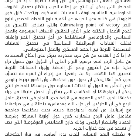
العسكري والعمل الدبلوماسي من أجل إنهاء الصراع. لا بدّ من تجنب
المخاطر التي يمكن أن تنتج عن إطالة الحرب بانتظار تحقيق الظروف
الدبلوماسية المناسبة لوقف العمليات العسكرية. ويتحدث كارل فون
كلوزويتز في كتابه «عن الحرب» عن أهمية بلوغ النقطة القصوى لبلوغ
النصر Culminating point of victory والتي تفترض التنسيق بين
تقدم الأعمال التكتية على الأرض لتحقيق الأهداف المرسومة والعمل
السياسي والدبلوماسي لاستغلالها من أجل تحقيق النصر وإعلانه.
فشلت القيادات الإسرائيلية السياسية في تحقيق العمليات
التنسيقية اللازمة بين الجهد العسكري والعمل الدبلوماسي.
-3 إذا كان الهدف من شن حرب محدودة يتركز على إمكان الاستفادة
من عامل الردع لمنع توسيع النزاع الجاري أو الحؤول دون حصول نزاع
جديد فإنه من الضروري وضع كل الخطط وإجراء الحسابات اللازمة
لتحقيق هذا الهدف. ولا بد، واقعياً، من إدراك أن القوة قه تتسبَّب
بحرب كما أنها يمكن أن تحول دون اندلاعها، وأن الأمور ترتبط بالوعي
الذي تتحلَّى به الدول أو الفئات المتحاربة حول دراستها للمخاطر التي
يمكن أن تواجهها أو المكاسب التي يمكن أن تحصل عليها من جراء
دخولها الحرب. تكمن الصعوبة في قراءة مدى النجاح في تحقيق عامل
الردع في أن الطرفين، أي حزب الله و«حماس» ينطلقان في صراعهما
مع إسرائيل من أرضية أيديولوجية دينية، بحيث يمكنهما مواجهة
مفاعيل عامل الردع بشعارات كبرى حول أولوية المعركة وشرعية
الجهاد والانتصار الإلهي، وذلك خارج المقاييس الموضوعية التي يجب
أن تعتمد في بحث خيارات الحرب.
-4 يضطلع البعد الإنساني للحرب بدور أساسي في قرار الحكومات