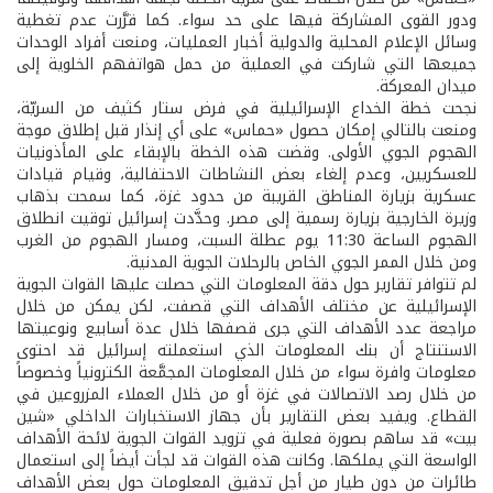
ودور القوى المشاركة فيها على حد سواء. كما قرَّرت عدم تغطية
وسائل الإعلام المحلية والدولية أخبار العمليات، ومنعت أفراد الوحدات
جميعها التي شاركت في العملية من حمل هواتفهم الخلوية إلى
ميدان المعركة.
نجحت خطة الخداع الإسرائيلية في فرض ستار كثيف من السريّة،
ومنعت بالتالي إمكان حصول «حماس» على أي إنذار قبل إطلاق موجة
الهجوم الجوي الأولى. وقضت هذه الخطة بالإبقاء على المأذونيات
للعسكريين، وعدم إلغاء بعض النشاطات الاحتفالية، وقيام قيادات
عسكرية بزيارة المناطق القريبة من حدود غزة، كما سمحت بذهاب
وزيرة الخارجية بزيارة رسمية إلى مصر. وحدَّدت إسرائيل توقيت انطلاق
الهجوم الساعة 11:30 يوم عطلة السبت، ومسار الهجوم من الغرب
ومن خلال الممر الجوي الخاص بالرحلات الجوية المدنية.
لم تتوافر تقارير حول دقة المعلومات التي حصلت عليها القوات الجوية
الإسرائيلية عن مختلف الأهداف التي قصفت، لكن يمكن من خلال
مراجعة عدد الأهداف التي جرى قصفها خلال عدة أسابيع ونوعيتها
الاستنتاج أن بنك المعلومات الذي استعملته إسرائيل قد احتوى
معلومات وافرة سواء من خلال المعلومات المجمَّعة الكترونياً وخصوصاً
من خلال رصد الاتصالات في غزة أو من خلال العملاء المزروعين في
القطاع. ويفيد بعض التقارير بأن جهاز الاستخبارات الداخلي «شين
بيت» قد ساهم بصورة فعلية في تزويد القوات الجوية لائحة الأهداف
الواسعة التي يملكها. وكانت هذه القوات قد لجأت أيضاً إلى استعمال
طائرات من دون طيار من أجل تدقيق المعلومات حول بعض الأهداف