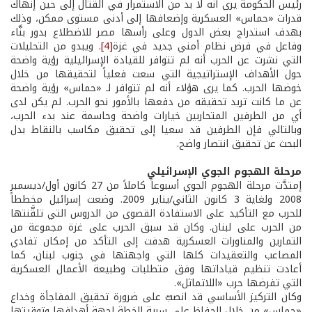
رئيس الحكومة يرى أنه لا بد من الاستمرار في القتال إلى حين إنهاك
قدرات «حماس» العسكرية وإضعافها إلى أدنى مستوى ممكن، وذلك
بهدف استدراج بعض الدول وعلى رأسها مصر للاضطلاع بدور بنَّاء
وفاعل في فرض نظام أمني جديد في غزة
[4]
. ويبدو من التحليلات
التي نشرت عن الحرب أنه لم تتوافر للقيادة الإسرائيلية رؤية واضحة
حول الأهداف الإستراتيجية التي سعت فعلياً لتحقيقها من خلال
خوضها الحرب. كما يرى هؤلاء أنه لم تتوافر لـ «حماس» رؤية واضحة
عن ما كانت تريد تحقيقه من دفعها بالأمور نحو الحرب. لم يكن لدى
أي من الطرفين المتحاربين خيارات واضحة وحاسمة عند بدء الحرب،
وبالتالي فإن الطرفين قد سعيا إلى تحقيق مكاسب بالنقاط بدل
البحث عن تحقيق انتصار واضح.
مرحلة الهجوم الجوي الإسرائيلي
إمتدَّت مرحلة الهجوم الجوي أسبوعاً كاملاً من 27 كانون أول/ديسمبر
2008 ولغاية 3 كانون الثاني/يناير 2009. وضعت إسرائيل مخططاً
للحرب مع التأكيد على الاستفادة القصوى من الدروس التي تلقَّنتها
من الحرب على لبنان. وكان قد سبق الحرب على غزة مجموعة من
التمارين والمناورات العسكرية هدفت إلى التأكد من إمكان تفادي
المصاعب والتعقيدات كلها التي واجهتها في جنوب لبنان، كما
أعادت تنظيم قياداتها وفق متطلبات وطبيعة الأعمال العسكرية
التي تفرضها حرب «اللاتماثل».
وكان التركيز الأساسي قد انصبّ على ضرورة تحقيق المفاجأة وخداع
«حماس» من خلال الحفاظ على سرية الخطة لجهة أهدافها وتوقيتها