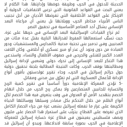
الحديثة للدخول في الحرب وطريقة خوضها وإدارتها. هذا الكلام لا
يعني البحث في القواعد القانونية التي ترعى الاتفاقيات الدولية أو
الارتكاز على القواعد الأخلاقية التي تفرضها الأديان من أجل تجنيب
الناس الأبرياء مخاطر الحرب وويلاتها بل يعني أن مراعاة البعد
الإنساني يشكل أحد العناصر الأساسية في تحقيق النصر.
لم تراع القيادات الإسرائيلية البعد الإنساني في حربها على غزة،
حيث تسبَّب استعمالها المفرط لقدراتها النارية بقتل عدة مئات من
المدنيين وفي تدمير بنى تحتية مدنية كالمدارس والمستشفيات ودور
العبادة من دون وجود أي عذر أو مبرر عسكري أو أخلاقي. وكان اللافت
العدد الكبير للقتلى والجرحى في صفوف الأطفال والنساء. واستدعى
هذا التنكر للبعد الإنساني إلى تحرك دولي وشعبي لإدانة إسرائيل
ومطالبتها بوقف الحرب. وكانت النتيجة المطالبة بلجنة تحقيق دولية
حول جرائم إسرائيل في الحرب، وجاء تقرير غولدستون بأقوى أنواع
الإدانة للأعمال العسكرية التي لم تفرّق بين مدني ومقاتل.
-5 تؤدي المعركة الإعلامية دوراً أساسياً في تقرير كمية الربح
والخسارة للجانبين المتصارعين ولا يمكن ربح الحرب من خلال اتهام
الخصم بتهديد الأمن أو العدوان في وقت يتعرض فيه هذا الخصم لكل
أنواع الظلم من خلال التحكم بكل مصادر وسبلها ووسائلها الحياة
الكريمة على غرار ما تفعله إسرائيل بشعب غزة من جراء الحصار الكامل
الذي تفرضه على القطاع. يترتّب على استمرار هذا الحصار على مليون
ونصف فلسطيني يعيشون في قطاع غزة خسارة إسرائيل للمعركة
الإعلامية في الحرب بصورة سابقة لاندلاعها. ويبدو أن إسرائيل قد