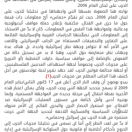
الحرب على لبنان العام 2006.
نواجه هنا الصعوبة نفسها التي واجهناها في تحليلنا للحرب على
لبنان العام 2006، حيث لم تقدِّم «حماس» أيّ معلومات ذات قيمة
حول ما جرى في القتال، مكتفية بإعلان جملة مواقف أيديولوجية
ودعائية. ولمواجهة هذا النقص في المعلومات، كان لا بدّ من الاستناد
إلى المعلومات التي تضمَّنتها الدراسات الغربية والإسرائيلية القائمة
على التقارير والتحقيقات المستقاة من الجانب الإسرائيلي. واللافت
في الأمر أنه لا تتوافر وجهة نظر إسرائيلية واحدة، بل هناك عدة
وجهات نظر متعارضة حول الحرب. وهنا لا بد من تسجيل حالة من
الغموض بالإضافة إلى مواقف سياسية حاولت التغطية (أو التبرير)
على مجريات الحرب وخصوصاً لجهة استهداف المدنيين الفلسطينيين،
أو لجهة مخالفة قوانين الحرب. لقد جهد تقرير لجنة غولدستون من أجل
كشف هذا الجانب المظلم من مجريات الحرب
[1]
.
يبدو بوضوح أن وقف النار الذي أعلن في 17 كانون الثاني/يناير العام
2009 لا يسمح بتحديد الجهة التي ربحت الحرب، ولكن يمكن اعتبار هذه
الأخيرة نقطة انتقال إلى مرحلة جديدة من المواجهة المستمرة، وإنما
بوتيرة أدنى وأقل كثافة في مستوى العمليات الإسرائيلية ضد
القطاع، مع استمرار الحصار البري والبحري القائم. إن الأمر متروك
للتطوُّرات السياسية والعسكرية اللاحقة لتحديد الجهة التي خرجت
منتصرة من هذه الحرب بين إسرائيل و«حماس».
لا بدّ من لفت النظر إلى أننا لن نسعى في تحليلنا مجريات الحرب إلى
الخروج بأحكام أخلاقية أو قانونية حول السلوكية الإسرائيلية في إدارة