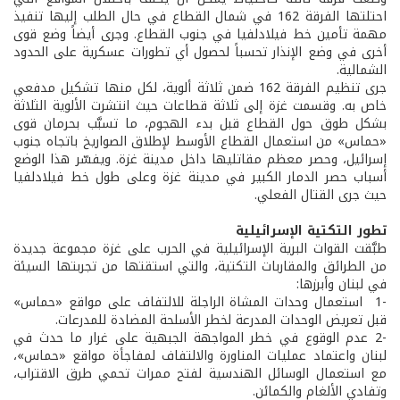
احتلتها الفرقة 162 في شمال القطاع في حال الطلب إليها تنفيذ
مهمة تأمين خط فيلادلفيا في جنوب القطاع. وجرى أيضاً وضع قوى
أخرى في وضع الإنذار تحسباً لحصول أي تطورات عسكرية على الحدود
الشمالية.
جرى تنظيم الفرقة 162 ضمن ثلاثة ألوية، لكل منها تشكيل مدفعي
خاص به. وقسمت غزة إلى ثلاثة قطاعات حيث انتشرت الألوية الثلاثة
بشكل طوق حول القطاع قبل بدء الهجوم، ما تسبَّب بحرمان قوى
«حماس» من استعمال القطاع الأوسط لإطلاق الصواريخ باتجاه جنوب
إسرائيل، وحصر معظم مقاتليها داخل مدينة غزة. ويفسّر هذا الوضع
أسباب حصر الدمار الكبير في مدينة غزة وعلى طول خط فيلادلفيا
حيث جرى القتال الفعلي.
تطور التكتية الإسرائيلية
طبَّقت القوات البرية الإسرائيلية في الحرب على غزة مجموعة جديدة
من الطرائق والمقاربات التكتية، والتي استقتها من تجربتها السيئة
في لبنان وأبرزها:
-1 استعمال وحدات المشاة الراجلة للالتفاف على مواقع «حماس»
قبل تعريض الوحدات المدرعة لخطر الأسلحة المضادة للمدرعات.
-2 عدم الوقوع في خطر المواجهة الجبهية على غرار ما حدث في
لبنان واعتماد عمليات المناورة والالتفاف لمفاجأة مواقع «حماس»،
مع استعمال الوسائل الهندسية لفتح ممرات تحمي طرق الاقتراب،
وتفادي الألغام والكمائن.