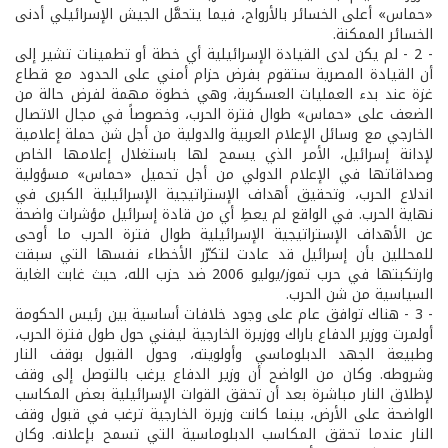
«حماس» أعلى الخسائر بالأرواح، فيما يتحمَّل الجيش الإسرائيلي أدنى
الخسائر الممكنة.
- 2 - لم يكن لدى القيادة الإسرائيلية أي خطة أو تطمينات تشير إلى
أن القيادة المصرية ستقوم بفرض حزام أمني على الحدود مع قطاع
غزة عند بدء العمليات العسكرية، وهي خطوة مهمة لفرض حالة من
الضعف على «حماس» طوال فترة الحرب، وخصوصاً في مجال الاتصال
الخارجي مع وسائل الإعلام العربية والدولية من أجل شن حملة إعلامية
لإدانة إسرائيل، الأمر الذي يسمح لها باستغلال إعلامها الخاص
وصداقاتها في الإعلام الدولي من أجل تحميل «حماس» مسؤولية
اندلاع الحرب، وتحقيق أهداف الإستراتيجية الإسرائيلية الكبرى في
نهاية الحرب. في الواقع لم يعطِ أي من قادة إسرائيل مؤشرات واضحة
عن الأهداف الإستراتيجية الإسرائيلية طوال فترة الحرب ما أوحى
للمحللين بأن إسرائيل قد عادت لتكرّر الأخطاء نفسها التي سبقت
وارتكبتها في حرب تموز/يوليو 2006 ضد حزب الله، حيث غابت الغاية
السياسية من شن الحرب.
- 3 - هناك توافق عام على وجود خلافات أساسية بين رئيس الحكومة
أولمرت ووزير الدفاع باراك ووزيرة الخارجية ليفني حول طول فترة الحرب،
وطبيعة الجهد الدبلوماسي وأولويته، وحول القبول بوقف النار
وشروطه. وكان من الواضح أن وزير الدفاع يرغب بالتوصل إلى وقف
لإطلاق النار مباشرة بعد أن تحقق القوات الإسرائيلية بعض المكاسب
الواضحة على الأرض، بينما كانت وزيرة الخارجية ترغب في قبول وقف
النار عندما تحقق المكاسب الدبلوماسية التي تسمح بإعلانه. وكان