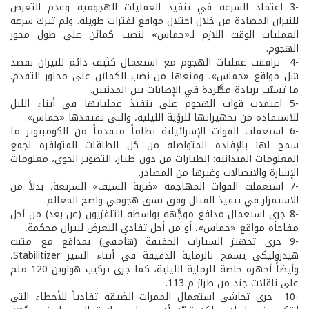
-3 اعتماد السرعة في تنفيذ العمليات الهجومية وعدم التعرض
للنيران المضادة من خلال احتلال مواقع لفترات طويلة. ولم تترك سرعة
العمليات الوقت اللازم لـ«حماس» لنصب كمائن على طول محور
الهجوم.
-4 ترافقت عمليات الهجوم مع استعمال كثيف دائم للنيران بقصد
شل مواقع «حماس»، ومنعها من نصب الكمائن على محاور التقدم.
ما تسبّب بزيادة مطَّردة في الإصابات بين المدنيين.
-5 اعتمدت قوات الهجوم على تنفيذ عملياتها في أثناء الليل
للاستفادة من تجهيزاتها للرؤية الليلية، والتي تفتقدها «حماس».
-6 استعملت القوات الإسرائيلية نظاماً متقدماً من الكومبيوتر ما
سمح لها بالإفادة المتواصلة من كل الطاقات المتوافرة لجمع
المعلومات الميدانية: الطيارات من دون طيار، التصوير الجوي، معلومات
الإشارة والاتصالات وغيرها من المصادر.
-7 استعملت القوات المهاجمة «ضربة السيف» السريعة، بدلاً من
الاستمرار في تنفيذ القتال وفق نسق هجومي واضح المعالم.
-8 جرى استعمال مدافع موجَّهة بواسطة التلفزيون (عن بعد) من أجل
مفاجأة مواقع «حماس»، أو من أجل تفادي التعرض لنيران محكمة.
-9 جرى تجهيز السيارات الخفيفة (هامفي) بمدافع مع مثبت
هيدروليكي يسمح بالرماية الدقيقة في أثناء السير Stabilitizer،
وأيضاً أجهزة خاصة للرماية الليلية، كما جرى تركيب هواوين 120 ملم
على ناقلات جند من طراز م 113.
-10 جرى تحاشي استعمال الممرات الضيقة تفادياً للأخطاء التي