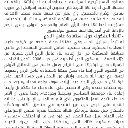
معالجة الإستراتيجية السياسية والديبلوماسية أو إدارتها بالفعالية
نفسها التي أدارت بها الحرب. كان يفترض أن تنتبه إسرائيل إلى ضرورة
تفادي الإضرار بالمدنيين، وأن تعلن عن نيتها بعدم قصف الأهداف
المدنية، ولكنها قد ذهبت في الاتجاه المعاكس، ما تسبَّب بتحميلها
مسؤولية أخطائها تجاه الرأي العام والمجتمع الدولي والذي ترجم
بالإدانة التي أصدرتها لجنة تحقيق غولدستون.
- ثانياً: الشكوك حول استعادة عامل الردع
لم تبدأ إسرائيل الحرب وفي ذهنها صورة واضحة عن كيفية تغيير
المعادلة العسكرية بحيث تستعيد العامل النفسي المستند إلى فائض
قدراتها العسكرية من أجل إعادة بناء عامل الردع الذي خسرته من
جرَّاء الضعف العسكري الذي أظهرته في حرب 2006. تقول القيادات
الإسرائيلية إن تركيزها على القيام بعمل حاسم في الدقائق الأولى
من الهجوم الجوي إنما جاء ضمن نيتها لاستعادة عامل الردع وخصوصاً
لجهة ردع حزب الله وسوريا وإيران عن التدخل في مسار الحرب على
غزة. لكن حسب رأي اللواء جيورا إيلاد، سوف تواجه «حماس» بعد حرب
غزة تحديات جديدة وهي لا تقتصر على إعادة بناء ما تهدّم بل وأيضاً
إعادة بناء موقعها السياسي وشرعية وجودها». وهذا يعني أن الأمر
قد جاء نتيجة العمل المتفوق الذي قام به الجيش الإسرائيلي، وإثباته
القدرة على خوض حرب غير تقليدية في مناطق آهلة ومكتظّة
بالسكان مثل مدينة غزة. لكن هناك تشكيكاً بقدرة الجيش الإسرائيلي
على القيام بمثل هذا العمل في غزة في ما لو امتلكت «حماس»
قدرات عسكرية كتلك التي يمتلكها حزب الله. ويدرك الخبراء
العسكريون مستوى النجاح الذي حققته القوات الجوية الإسرائيلية في