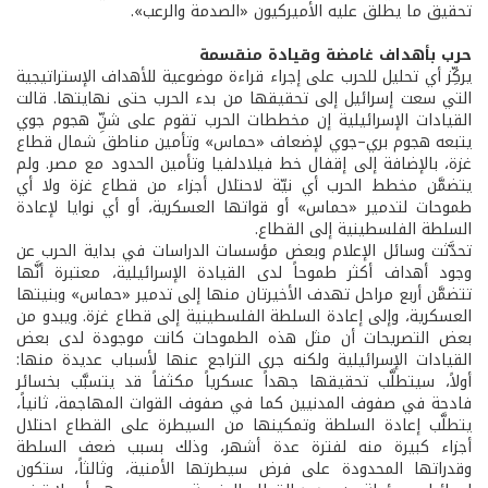
تحقيق ما يطلق عليه الأميركيون «الصدمة والرعب».
حرب بأهداف غامضة وقيادة منقسمة
يركِّز أي تحليل للحرب على إجراء قراءة موضوعية للأهداف الإستراتيجية
التي سعت إسرائيل إلى تحقيقها من بدء الحرب حتى نهايتها. قالت
القيادات الإسرائيلية إن مخططات الحرب تقوم على شنِّ هجوم جوي
يتبعه هجوم بري–جوي لإضعاف «حماس» وتأمين مناطق شمال قطاع
غزة، بالإضافة إلى إقفال خط فيلادلفيا وتأمين الحدود مع مصر. ولم
يتضمَّن مخطط الحرب أي نيّة لاحتلال أجزاء من قطاع غزة ولا أي
طموحات لتدمير «حماس» أو قواتها العسكرية، أو أي نوايا لإعادة
السلطة الفلسطينية إلى القطاع.
تحدَّثت وسائل الإعلام وبعض مؤسسات الدراسات في بداية الحرب عن
وجود أهداف أكثر طموحاً لدى القيادة الإسرائيلية، معتبرة أنَّها
تتضمَّن أربع مراحل تهدف الأخيرتان منها إلى تدمير «حماس» وبنيتها
العسكرية، وإلى إعادة السلطة الفلسطينية إلى قطاع غزة. ويبدو من
بعض التصريحات أن مثل هذه الطموحات كانت موجودة لدى بعض
القيادات الإسرائيلية ولكنه جرى التراجع عنها لأسباب عديدة منها:
أولاً، سيتطلَّب تحقيقها جهداً عسكرياً مكثفاً قد يتسبَّب بخسائر
فادحة في صفوف المدنيين كما في صفوف القوات المهاجمة، ثانياً،
يتطلَّب إعادة السلطة وتمكينها من السيطرة على القطاع احتلال
أجزاء كبيرة منه لفترة عدة أشهر، وذلك بسبب ضعف السلطة
وقدراتها المحدودة على فرض سيطرتها الأمنية، وثالثاً، ستكون