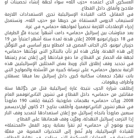
العسكري الذي اعتمده «حزب الله» سواء لجهة إنشاء تحصينات أو
ملاجئ وأنفاق داخل القطاع.
في المقابل، كانت القيادة الإسرائيلية تجري الاستعدادات اللازمة
لاستيعاب الدروس المستقاة من حربها مع «حزب الله»، وتستعجل
إجراء الإصلاحات اللازمة تحضيراً لمواجهة «حماس» في غزة.
بعد مناوشات بين إسرائيل «حماس» دامت أشهراً عديدة قرَّر الطرفان
في 18 حزيران/يونيو 2008 إعلان هدنة لمدة ستة أشهر اعتباراً من 19
حزيران /يونيو، كان الجانب المصري قد اضطلع بدور أساسي في التوصُّل
إلى هذه الهدنة. ولكن هذه لم تأتِ بالنتائج التي توخَّتها «حماس»
لجهة فك الحصار عن القطاع، ما دفع قيادتها إلى إعلان عدم رغبتها
في تجديد وقف إطلاق النار. وربط بعض المحللين الإسرائيليين هذه
الرغبة بحصول «حماس» على ترسانة كبيرة من الأسلحة والصواريخ التي
باتت تهدِّد تجمعات سكانية كبرى داخل إسرائيل بما فيها عسقلان
وأطراف ريهوفات.
إنطلقت شرارة الحرب نتيجة غارة إسرائيلية قتل من جرَّائها ستة
مقاتلين من «حماس» داخل القطاع في تشرين الثاني/نوفمبر العام
2008. وردّت «حماس» بهجمات صاروخية كثيفة (بلغت 190 صاروخاً
في شهر تشرين الثاني/نوفمبر)، وأطلقت بتاريخ 21 كانون أول/ديسمبر
سبعين صاروخاً باتجاه إسرائيل مع إعلان استعدادها لتمديد وقف النار
إذا التزمت إسرائيل التهدئة، وقرَّرت وقف هجماتها على القطاع.
يبدو بوضوح أن «حماس» لم تقرأ بعناية ردود الفعل «المحتملة»
للقيادة الإسرائيلية، ولم تُصغِ إلى التحذيرات المصرية من مغبّة
الاستمرار في العمليات العسكرية التي ستؤدي في نهاية المطاف