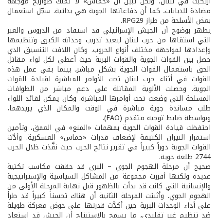
ارتكبت في لبنان، ولكن تبيّن أن «حماس» لا تملك صواريخ موجَّهة
مضادة للدبابات، كما أن دفاعاتها الجوية هي بدائية. سجّل استعمال
بعض الأسلحة من طراز RPG29.
يظهر بوضوح أن الجيش الإسرائيلي قد استفاد من الدروس والعبر
التي استقاها من حرب لبنان ليعيد تدريب وحداته الكبرى وتنظيمها
وإعدادها لمواجهة مختلف أنواع الحروب. وكان اللافت التنسيق الذي
حصل بين القوات الجوية والقوات البرية حيث أعطي لكل لواء مقاتل
الحق باستعمال القوات الجوية بشكل مباشر، بينما بقي عمل هذه
القوات في أثناء حرب لبنان تحت الأوامر المباشرة لقيادة القوات
الجوية. وحصلت الألوية المقاتلة على دعم مباشر من الطوافات
المسلحة التي وضعت تحت أوامرها المباشرة. وكان يمكن لقائد اللواء
طلب مساندة جوية مباشرة في الوقت والمكان الذي يريدهما،
وبواسطة ضابط توجيه متقدم (FAO).
احتفظت قيادة القوات الجوية بمهمات «المنع» في العمق، وتأمين
استمرار النيران الكثيفة لإضعاف قدرات «حماس» العسكرية. وأدَّت
القوات الجوية دوراً كبيراً في تقرير نتائج الحرب حيث نفَّذت خلال الحرب
2744 طلعة جوية.
صحيح أن مرحلة الهجوم الجوي – البري قد حققت مكاسب تكتية
عديدة ولكنها أفرزت مجموعة من المشاكل السياسية والإستراتيجية
والإنسانية التي كانت قد بدأت بالظهور قبل نهاية المرحلة الأولى من
الهجوم الجوي. وأثبتت المرحلة الثانية أن هناك تحسناً كبيراً قد طرأ
على أداء الوحدات البرية حين أكدَّت قدرتها على خوض معركة طويلة
ضد تنظيم غير تقليدي، ما يسمح بالاستنتاج أن الجيش قد استعاد