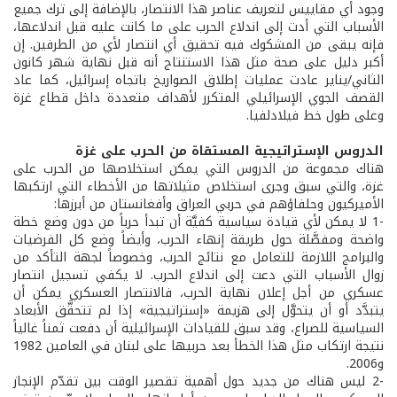
وجود أي مقاييس لتعريف عناصر هذا الانتصار، بالإضافة إلى ترك جميع
الأسباب التي أدت إلى اندلاع الحرب على ما كانت عليه قبل اندلاعها،
فإنه يبقى من المشكوك فيه تحقيق أي انتصار لأي من الطرفين. إن
أكبر دليل على صحة مثل هذا الاستنتاج أنه قبل نهاية شهر كانون
الثاني/يناير عادت عمليات إطلاق الصواريخ باتجاه إسرائيل، كما عاد
القصف الجوي الإسرائيلي المتكرر لأهداف متعددة داخل قطاع غزة
وعلى طول خط فيلادلفيا.
الدروس الإستراتيجية المستقاة من الحرب على غزة
هناك مجموعة من الدروس التي يمكن استخلاصها من الحرب على
غزة، والتي سبق وجرى استخلاص مثيلاتها من الأخطاء التي ارتكبها
الأميركيون وحلفاؤهم في حربي العراق وأفغانستان من أبرزها:
-1 لا يمكن لأي قيادة سياسية كفيَّة أن تبدأ حرباً من دون وضع خطة
واضحة ومفصَّلة حول طريقة إنهاء الحرب، وأيضاً وضع كل الفرضيات
والبرامج اللازمة للتعامل مع نتائج الحرب، وخصوصاً لجهة التأكد من
زوال الأسباب التي دعت إلى اندلاع الحرب. لا يكفي تسجيل انتصار
عسكري من أجل إعلان نهاية الحرب، فالانتصار العسكري يمكن أن
يتبدَّد أو أن يتحوَّل إلى هزيمة «إستراتيجية» إذا لم تتحقَّق الأبعاد
السياسية للصراع، وقد سبق للقيادات الإسرائيلية أن دفعت ثمناً غالياً
نتيجة ارتكاب مثل هذا الخطأ بعد حربيها على لبنان في العامين 1982
و2006.
-2 ليس هناك من جديد حول أهمية تقصير الوقت بين تقدّم الإنجاز