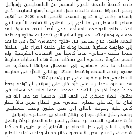
جاءت كنتيجة طبيعية للصراع المستمر بين الفلسطينيين وإسرائيل.
ويمكن اعتبارها حصيلة تداعيات فشل اتفاقيات أوسلو لمقايضة الأرض
بالسلام. وكانت زيارة شارون للمسجد الأقصى العام 2000 قد ألهبت
مشاعر الفلسطينيين ما أدى إلى انطلاق الانتفاضة الثانية التي
اتخذت طابع المواجهة المسلَّحة. وهي أيضاً نتيجة مباشرة لنمو
«حماس» ومعارضتها لمشروع السلام الذي تدعو إليه «فتح» ومنظمة
التحرير، ونشوء صراع سياسي بين «فتح» و«حماس» تحوّل في ما بعد
إلى مواجهة عسكرية بينهما وذلك على خلفية الصراع على السلطة
بعدما حقَّقت «حماس» نجاحاً كاسحاً في الانتخابات التشريعية، ولم
يُسمح لحكومة «حماس» التي تشكَّلت نتيجة هذه الانتخابات ممارسة
السلطة ما دفع «حماس» إلى استعمال قدراتها العسكرية ضد
«فتح» وقوات السلطة والانتصار عليها، وبالتالي التفرُّد في ممارسة
السلطة في قطاع غزة وذلك في حزيران/يونيو 2007.
بعد سيطرة «حماس» على غزَّة كان على إسرائيل أن تواجه وضعاً
جديداً ونوعاً آخر من التهديد خصوصاً بعدما كانت قد فشلت في
تحقيق انتصار عسكري في الحرب التي خاضتها ضد حزب الله في
لبنان. لذا ردَّت على سيطرة «حماس» على القطاع بفرض حالة حصار
كامل عليه وتحويله بالتالي إلى سجن لمليون ونصف فلسطيني.
وبالفعل تحوّل سكان غزة إلى رهائن للصراع بين «حماس» وإسرائيل.
قرَّرت «حماس» التحضير لرد عسكري لكسر حالة الحصار فبدأت بالفعل
بتهريب السلاح إلى داخل القطاع عبر الأنفاق أو عن طريق البحر، كما
شرعت في تصنيع بعض الأسلحة والذخائر محلياً، وحاولت تقليد النظام