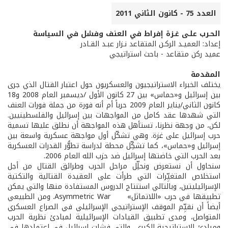
العدد 75 - كانون الثاني 2011
الحـرب علـى غـزة إفراط في العنف وفشل في السياسة
إعداد: العميـد الركـن المتقاعد نـزار عبـد القـادر
عميد ركن متقاعد - باحث استراتيجي
المقدمة
يختلف الخبراء الاستراتيجيون والعسكريون حول اعتبار القتال الذي جرى
بين إسرائيل و«حماس» بين 27 كانون الأول /ديسمبر العام 2008 و18
كانون الثاني/يناير العام 2009 حرباً أم أنه فورة من جملة فورات العنف
التي شهدها عقد كامل من المواجهات بين إسرائيل والفلسطينيين.
لكن، من وجهة نظرنا، تستأهل هذه المواجهة أن نطلق عليها تسمية
حرب إسرائيل على غزة. وهي تشكّل أول مواجهة عسكرية واسعة بين
إسرائيل و«حماس»، كما تشكِّل محطة لدراسة تطوُّر القدرات العسكرية
بعد الحرب التي خاضتها إسرائيل ضد حزب الله العام 2006.
سنحاول أن نستعرض ونحلِّل مراحل الحرب وطرائق القتال من أجل
استخلاص المتغيِّرات التي طرأت على العقيدة القتالية والتكتية
الإسرائيليتين، وبالتالي استنتاج الدروس المستفادة منها والتي يمكن
تطبيقها في حرب «اللاتماثل» Asymmetric War. ومن الطبيعي
أيضاً أن نقيِّم الموقف الإستراتيجي الإسرائيلي في الصراع العسكري
المتواصل، ومدى تطبيق القيادات الإسرائيلية لمبادئ نظرية الحرب
ومبادئ الإستراتيجية الكبرى، والتي فشلت إسرائيل في اعتمادها في