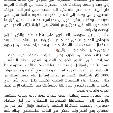
إلى حرب واسعة. وشهدت هذه التحذيرات حملة من الإدانات العربية
كان أبرزها إدانة أمين عام حزب الله السيد حسن نصر الله الموقف
المصري، والتي وصلت إلى اتهام الحكومة المصرية «بأنها شريك في
الجريمة». وهكذا، يمكن القول إن «حماس» قد فشلت، على غرار ما
فعله حزب الله في تموز/يوليو 2006، في قراءة نيّات العدو الذي
تواجهه وقدراته.
بدأت إسرائيل هجومها العسكري على قطاع غزة، والذي سُمِّيَ
«الرصاص المصبوب» في 27 كانون الأول/ديسمبر العام 2008، بعد
استكمال الاستعدادات اللازمة كلها، وبعد قيام «حماس» بهجوم
صاروخي كبير باتجاه جنوب إسرائيل
[3]
.
لقد بدأت «حماس» الحرب وهي الطرف الأضعف حيث اقتصرت
عملياتها على إطلاق الصواريخ القصيرة المدى باتجاه التجمُّعات
السكانية داخل إسرائيل، وبقيت قدراتها العسكرية الأخرى محدودة جداً
بالمقارنة مع القدرات التي توافرت لحزب الله في أثناء حرب تموز/يوليو
2006. كان بإمكانها الهروب من قدرات إسرائيل على حسم القتال من
خلال الاحتماء وراء التجمعات المدنية الكثيفة داخل غزة، الأمر الذي
قامت به بالفعل لتحمي قياداتها ومنشآتها ضد الهجمات الإسرائيلية
الجوية والبرية والبحرية.
في المقابل، دخلت إسرائيل الحرب بقدرات جوية وبرية وبحرية متفوِّقة،
بالإضافة إلى استعمالها التكنولوجيا المتطوِّرة من أجل مفاجأة
«حماس»، وتخفيف خسائرها البشرية والمادية، وإنزال أكبر قدر من
الخسائر، وفي أقصر وقت ممكن، في الجانب الفلسطيني، وذلك بغية