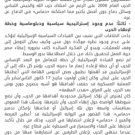
الحرب العام 2006 على الرغم من امتلاك حزب الله والجيش اللبناني
وسائل دفاع جوي أفضل بكثير مما امتلكته «حماس» في الدفاع عن
غزة.
- ثالثاً: عدم وجود إستراتيجية سياسية ودبلوماسية وخطة
لإنهاء الحرب
جاءت الخلافات التي نشبت بين القيادات السياسية الإسرائيلية لتؤكـد
علـى عـدم وجـود نظرة موحَّدة حول متى وكيف يمكن التوصل إلى
وقف للعمليات، ويبدو أن الفكـرة السائدة كانت بضرورة إعطاء مصر
حرية العمل لتحقيـق ذلـك مـن خـلال اضطلاعها بدور الوسيط.
لم تضع القيادة الإسرائيلية أي خطة للتعامل مع البعد الإنساني
للحرب أو أي خطة لإعادة إعمار ما دمرته الحرب. يؤشر كل ذلك إلى أن
الإسرائيليين قد أهملوا تطبيق بعض الدروس الهامة التي أعطتها
الحرب على لبنان. وكان إعلان أولمرت بتاريخ 17 كانون الثاني/يناير بأن
العملية العسكرية قد حققت أهدافها هو أشبه بتصريح جورج بوش
بعد الحرب على العراق «نفذت المهمة».
كان يُفترض أن تؤكد إسرائيل محدودية أهدافها من الحرب، وأن تضع
شروطها الواضحة حول إنهاء الحرب وأن تلتزمها. وتسبَّب هذا الغموض
بمناقشات واسعة حول نيّة إسرائيل أو قناعتها بإمكان تدمير
«حماس». هذا القصور في الرواية الإسرائيلية قد أعطى الفرصة
والمبرر لـ «حماس» لإعلان انتصارها في الحرب، وذلك من خلال تأكيد
قدرتها على البقاء والاستمرار في السيطرة على قطاع غزة.
عندما تنتهي الحرب بإعلان الطرفين عن انتصارهما فيها من دون