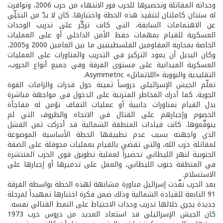
وحداته المقاتلة وتحضيرها للحرب فور الانتهاء من حرب 2006، وتوافرت
له سنتان كاملتان لتنفيذ هذه الخطة واختبارها. كان لا بدّ من التخلِّي
عن الاهتمامات السابقة، التي كانت تركِّز على تدريب الوحدات
العسكرية للقيام بمهمات حفظ الأمن الداخلي أو على العمليات
الخاصة بمحاربة المقاومين الفلسطينيين ما بين العامين 2000 و2005،
وكان البديل أن يعود التركيز في التدريب والمناورات على العمليات
العسكرية الميدانية على مستوى الفرقة وفي جميع أنواع الحروب،
التقليدية والنووية «اللاتماثل» Asymmetric.
تعلّم الجيش الإسرائيلي دروساً ثمينة حول قدرات والزامات القوة
الجوية، كما أدرك المخاطر المترتبة على الدخول في مواجهة مباشرة
بدل القيام بمناورات جانبية أو عمليات التفاف تؤمن له مفاجأة
الخصوم وإجبارهم على القتال في الاتجاه والظروف التي لم
يتوقَّعوها. كانت قيادات المنطقة الشمالية قد أدركت ثمن الفشل
الذي واجهته بسبب عدم تطبيقها الخطة الأساسية الموضوعة
لمقاتلة حزب الله، والتي تقضي بالقيام بعمليات مجوقلة على الضفة
الجنوبية لنهر الليطاني تحضيراً لعملية تطويق قوى الحزب المنتشرة
في المنطقة جنوب الليطاني، والعمل على تدميرها أو إجبارها على
الاستسلام.
بعد الحرب نفَّذت إسرائيل مناورة مشابهة لهذه الخطة بواسطة الفرقة
91 التابعة للقيادة الشمالية وذلك ضمن فكرة اختبارها تمهيداً لمرحلة
جديدة يجري خلالها تدريب وحدات الاحتياط على النمط القتالي نفسه.
كان الجيش الإسرائيلي قد استعاد العديد من دروس حرب 1973