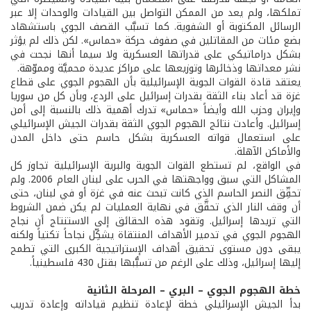
تملكها، ولم يعد من الممكن التواصل بين القيادات والوحدات إلا عبر
الرسائل المكتوبة أو الشفوية. كما تسبَّب القصف الجوي باستشهاد
بضع مئات من المقاتلين في صفوف حركة «حماس». لكن ذلك لم يؤثر
بشكل دراماتيكي على قدراتها العسكرية ولا سيما أنها نجحت في
نشر معداتها وذخائرها وتوزيعها على مراكز عديدة محميَّة ومموّهة.
يعتقد قادة القوات الجوية الإسرائيلية بأن الهجوم الجوي على قطاع
غزة قد أعاد بناء الثقة بقدرات إسرائيل على الردع، وبأن كل من سوريا
وإيران وحزب الله وأيضاً «حماس» تدرك أهمية ذلك بالنسبة إلى أمن
إسرائيل. وأعادت نتائج الهجوم الجوي الثقة بقدرات الجيش الإسرائيلي
على استعمال قواته العسكرية بشكل حاسم حتى داخل المدن
والأماكن الآهلة.
في الواقع، لم تستطع القوات الجوية والبرية الإسرائيلية تجاوز كل
المشاكل التي سبق وواجهتها في الحرب على لبنان العام 2006. ولم
تحقِّق النصر الحاسم الذي كانت تبحث عنه في غزة أو في لبنان، حتى
أن وقف النار الذي تحقَّق في نهاية العمليات لم يكن ضمن الشروط
التي تريدها إسرائيل. وتقود هذه الحقائق إلى الاستنتاج أن نجاح
الهجوم الجوي في تدمير الأهداف المنتقاة يشكِّل نجاحاً تكتياً ولكنه
يبقى دون مستوى تحقيق أهداف الإستراتيجية الكبرى التي تطمح
إليها إسرائيل، وذلك على الرغم من تسبُّبها بقتل 430 فلسطينياً.
خطة الهجوم الجوي – البري – المرحلة الثانية
بدأ الجيش الإسرائيلي خطة لإعادة تنظيم قياداته وإعادة تدريب