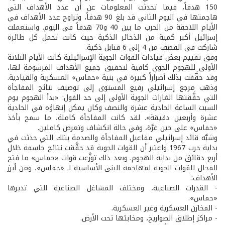
150 هدفاً، فيما تحدثت المعلومات عن أن عدد الأهداف التي
هاجمتها في اليوم الثاني قد بلغ 90 هدفاً، وتراوح عدد الأهداف في
الأيام اللاحقة من الحرب ما بين 40 و70 هدفاً في اليوم. واستعملت
إسرائيل أكبر كمية من الذخائر الذكية حيث كانت تحمل كل طائرة
شاركت في القصف من 4 إلى 6 قنابل ذكية.
وفق تقييم بعض قيادات القوات الجوية الإسرائيلية كانت الأيام الثلاثة
الأولى للهجوم الجوي كافية لتحقيق جميع الأهداف المرسومة لها،
وقد حقَّقت بذلك أضراراً كبيرة في بنية «حماس» العسكرية والقيادية.
وذهب مرجع إسرائيلي رفيع المستوى إلى توصيف نتائج المفاجأة
التي حقَّقتها الغارات الجوية الأولى إلى حد القول: «بدأ الهجوم يوم
السبت الساعة الحادية عشرة والنصف وكان يمكن إنهاؤه في الحادية
عشرة وأربعين دقيقة». لقد كانت المفاجأة كاملة، ما سمح بأخذ
«حماس» على حين غرَّة، وفي حالة انكشاف وتعرض كاملين.
وشبَّه قائد إسرائيلي مفاعيل المفاجأة والصدمة بتلك التي حدثت في
بداية حرب 1967 واعتبر أن القوات الجوية قد حقَّقت نتائج حاسمة خلال
أربع دقائق من بداية الهجوم. وبعد ذلك توزَّعت قوات «حماس» ما فتح
المجال للقوات الجوية لمهاجمة البنى الأساسية لـ «حماس»، ومن أبرز
الأهداف:
- القدرات الصناعية، ومختلف المشاغل الصناعية التي تديرها
«حماس».
- المخازن العسكرية وغير العسكرية.
- مراكز إطلاق الصواريخ، ومخابئها تحت الأرض.