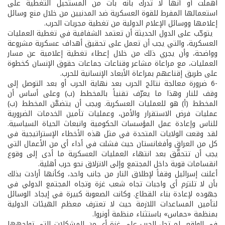
أهملت أو أنها لا تدرك بأنه بات من المستحيل التغطية على
استعمالها المفرط للقوة العسكرية ضد المدنيين من خلال منع وسائل
إعلامها ووسائل الإعلام الدولية من تغطية مجريات الحرب.
يتوجّب على الدول الحديثة أن تعتمد الشفافية في تغطية العمليات
العسكرية، والتي يجب أن تعمل على تحقيق أهداف عسكرية مشروعة
وواضحة، وأن يجري ذلك من خلال إعطاء تغطية إعلامية عن مسار
العمليات، مع مراعاة مشاعر وقناعات جماعات حقوق الإنسان كخطوة
على طريق إقناعهم بمراعاة الأبعاد الإنسانية للحرب.
-6 ضرورة معالجة نتائج الحرب بعد نهاية الحرب أو بعد التوصل إلى
وقف للنار وهذا ما يعرّف تقنياً بالمخطط (ب) وعلى أساس أن
المخطط (أ) هو للعمليات العسكرية. ويجب أن يتضمَّن المخطط (ب)
عمليات فرض الاستقرار والأمن، وعمليات تأمين الخدمات الضرورية
للناس وإعادة عمل المؤسسات الحكومية وانبعاث الحياة السياسية.
لقد وقعت الولايات المتحدة في مثل هذه الأخطاء الإستراتيجية في
كل من العراق وأفغانستان حيث فشلت في أداء أي من الأعمال التي
يجب أن تتحقَّق بعد انتهاء العمليات العسكرية ما أدى إلى وقوع
انقسامات قوية داخل المجتمع وإلى الانزلاق نحو حرب أهلية.
أعلنت إسرائيل وقفاً لإطلاق النار من جانب واحد، وكأنها أرادت بذلك
بأن لا تلتزم أي واجبات تجاه شعب غزة وتجاه المجتمع الدولي في
جهوده لإعادة بناء القطاع. وكانت الصعوبة كبيرة في إيجاد الوسائل
لتأمين المساعدات اللازمة حيث لا تعترف معظم الهيئات الدولية
بمنظمة «حماس» باستثناء منظمة أونروا.
في الواقع، لم تحل الحرب على غزة أي من المشكلات التي تواجهها