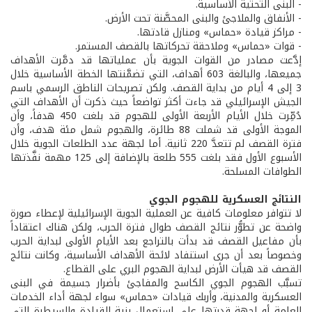
- البنى التحتية الأساسية.
- الأنفاق والملاجئ والبنى المحصَّنة تحت الأرض.
- مراكز قيادة «حماس» ومنازل قادتها.
- قوات «حماس» وملاحقة تحركاتها بالقصف المستمر.
إدَّعت مصادر من القوات الجوية بأن عملياتها قد دمَّرت الأهداف
جميعها، والبالغة 603 أهداف، التي تضمَّنتها الخطة الأساسية خلال
3 إلى 4 أيام من بداية القصف. ولكن تصريحات الناطق الرسمي باسم
الجيش الإسرائيلي قد جاءت أكثر تواضعاً حيث ذكرت أن الأهداف التي
دُمِّرت خلال الأيام الأربعة الأولى للهجوم قد بلغت 450 هدفاً، وأن
الموجة الأولى قد شملت 88 طائرة، والهجوم شمل مئة هدف، وأن
فترة القصف لم تتعدَّ 220 ثانية. أما لجهة عدد الطلعات الجوية خلال
الأسبوع الأول فقد بلغت 555 طلعة بالإضافة إلى 125 مهمة نفَّذتها
الطوافات المسلحة.
النتائج العسكرية للهجوم الجوي
لا تتوافر معلومات كافية عن العملية الجوية الإسرائيلية لإعطاء صورة
واضحة عن تطوُّر نتائج القصف طوال فترة الحرب، ولكن هناك اعتقاداً
بأن مفاعيل القصف قد بدأت بالتراجع بعد الأيام الأولى لبداية الحرب
وخصوصاً بعد أن جرى استنفاد لائحة الأهداف الأساسية، وكانت نتائج
القصف قد هيأت الأرض لبداية الهجوم البري على القطاع.
تسبَّب الهجوم الجوي الكاسح والمفاجئ بأضرار جسيمة في البنى
العسكرية والمدنية، وأربك قيادات «حماس» سواء لجهة أداء الخدمات
العامة أو لجهة قدرتها على استعمال بنية القيادة والسيطرة التي