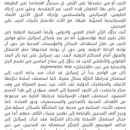
الحرب أو في تنفيذها على الأرض، بل سيتركَّز اهتمامنا على الطريقة
التي خاض بها الطرفان هذه الحرب غير التقليدية، وعلى مدى إدراك
الطرفين، الإسرائيلي والفلسطيني، وإدراك الدول الأخرى الأبعاد
الإستراتيجية المترتِّبة عليها، مع الأخذ بالاعتبار تأثيرات الحرب على
المدنيين.
أثبت تحرُّك الرأي العام العربي والدولي، وأيضاً الشرعية الدولية (من
خلال تقرير لجنة غولدستون)، أنه لم يعد بإمكان إسرائيل تجاوز قوانين
الحرب من خلال استهداف السكان والمؤسسات المدنية من دون أن
تواجه الإدانة الدولية، ومن دون أن يواجه قياديوها خطر الاعتقال
والمثول أمام المحاكم الدولية. أثبتت حرب إسرائيل على غزة بأن البعد
القانوني والأخلاقي للحرب قد تحوّل إلى سلاح أساسي في تقييم الربح
والخسارة في حرب «اللاتماثل» Asymmetric War.
كان من الواضح جداً أن إسرائيل قد لجأت منذ بداية الحرب إلى
استعمال قدراتها الناريَّة بشكل مفرط، كما استعملت أسلحة تحرّمها
الأعراف والاتفاقيات الدولية. لقد كانت تريد حسم المعركة في وقت
مبكر فاعتقدت بأن اللجوء المفرط إلى العنف سيؤدي إلى هذا الحسم
المنشود. استعملت القوات الإسرائيلية قدراتها النارية ضد مجموعة
من الأهداف المدنية كالمدارس والمستشفيات ودور العبادة، كما
قصفت الأحياء السكنية في مدينة غزة المكتظَّة بالسكان مسبِّبة قتل
وجرح آلاف المدنيين بالإضافة إلى تهجير عشرات الآلاف منهم. أما في
مجال استعمال الأسلحة والذخائر المحرَّمة فقد لجأت إسرائيل إلى
قذائف الفوسفور الأبيض المحرَّم استعماله ضد المدنيين، في حين