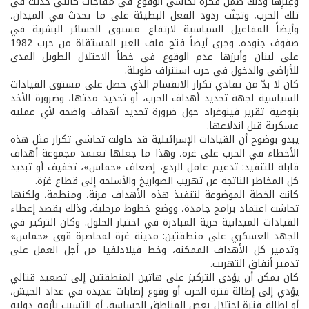
وعِبَرِها وذلك ضمن فكرة تحاشي الوقوع في مفاجآت كالتي حدثت في
تلك الحرب، وتجنّب ردود الفعل البطيئة على ما يحدث في الميدان،
وأيضاً المفاعيل السياسية لارتفاع مستوى الخسائر البشرية في
صفوف جنوده. وجرى أيضاً فتح ملف العبر المستقاة من حرب 1982
على لبنان وأبرزها عدم الوقوع في خطأ الاحتلال الطويل المدى
للأراضي والدخول في حرب استنزاف طويلة.
كان لا بدّ من تفادي تكرار الانقسام الذي حصل على مستوى القيادات
السياسية لجهة تحديد أهداف الحرب، أو تحديد مدتها، وضرورة الأخذ
بتوصية تقرير فينوغراد حول ضرورة تحديد أهداف واضحة لأي عملية
عسكرية قبل اندلاعها.
يبدو بوضوح أن القيادات الإسرائيلية قد حاولت تحاشي تكرار مثل هذه
الأخطاء في الحرب على غزة، وهذا ما جعلها تعتمد مجموعة أهداف
قابلة للتنفيذ: تدعيم عامل الردع، إضعاف «حماس»، تخفيف أو تبديد
كل المخاطر الناتجة عن تهريب الصواريخ والأسلحة إلى قطاع غزة.
كانت الخطة الموضوعة لتنفيذ هذه الأهداف مرنة، ومنظمة، ولكنها
تحاشت اعتماد برامج جامدة، ووضع خطوط مرحلية، وذلك بقصد إعطاء
القيادات الميدانية حرية المبادرة في اختيار الحلول. وكان التركيز في
الجهد العسكري على منطقتين: مدينة غزة لمحاصرة قوى «حماس»
وتدمير كل الأهداف الممكنة، وخط فيلادلفيا من أجل العمل على
تدمير أنفاق التهريب.
كان يمكن أن يؤدي التركيز على هاتين المنطقتين إلى تصعيد قتالي
يؤدي إلى إطالة فترة الحرب أو وقوع إصابات عديدة في عداد الجيش،
أو إطالة فترة احتلال بعض المناطق الحساسة، أو التسبب بأزمة دولية