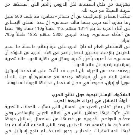
جهوزيته من خلال استيعابه لكل الدروس والعبر التي استمدّها من
تجربته السيئة مع حزب الله.
تحدَّثت المصادر الإسرائيلية عن أن خسائر «حماس» قد بلغت 600 قتيل
وما يقارب ألف جريح، بينما قالت «حماس» إن عدد القتلى الإجمالي
في أثناء الحرب قد بلغ 1314 منهم 412 طفلاً و110 نساء و48 فقط
من أعضاء «حماس»، وعدد الجرحى 5300 منهم 1855 طفلاً و795
امرأة.
في الاستنتاج العام لم تأتِ الحرب على غزة بنتائج حاسمة، ما سمح
للطرفين بالإدعاء بتحقيق انتصار واضح في هذه الحرب. من المؤكد أن
«حماس» قد أصيبت بأضرار كبيرة. وسجّل في نهاية الحرب حالة شعبية
إسرائيلية راضية عن نتائج الحرب.
ويعتقد عدد من الخبراء بأن الحرب قد أكَّدت على استعادة إسرائيل
لعامل الردع في أي مواجهة جديدة مع «حماس» أو حزب الله أو
سوريا أو إيران، خصوصاً في مجال استعمال قدراتها الجوية المتفوقة.
الشكوك الإستراتيجية حول نتائج الحرب
- أولاً: الفشل في إدراك طبيعة الحرب
كان يمكن تفادي العديد من المسائل التي تسبَّبت بالحملات الشعبية
التي عبَّرت فيها جماهير الناس في العالم العربي والإسلامي وفي
معظم العواصم الأوروبية عن غضبها من استعمال إسرائيل قوتها
العسكرية «البهيمة» ضد المدنيين وضد البنى المدنية الأساسية بما
فيها المستشفيات والمدارس ودور العبادة. لم تنجح إسرائيل في