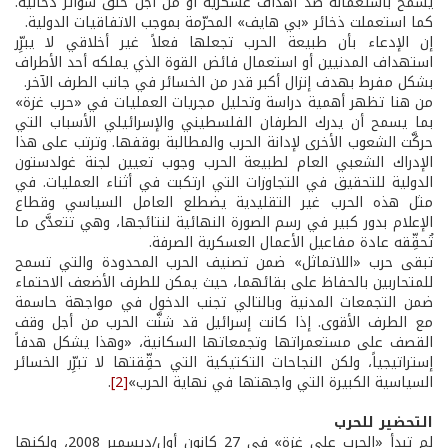
يُسمح باستعماله ضد أهداف عسكرية أو من أجل خلق سواتر دخانية.
كما استعملت ذخائر «بي هايف» المحرّمة بموجب الاتفاقيات الدولية.
إن الإدعاء بأن طبيعة الحرب تجعلها فعلاً غير أخلاقي لا يبرِّر
استهداف المدنيين أو استعمال فائض القوة الذي يملكه أحد الأطراف
بشكل مفرط بهدف إنزال أكبر قدر من الخسائر في جانب الطرف الآخر.
من هنا تظهر أهمية دراسة وتحليل مجريات العمليات في «حرب غزة»
بما يسمح أن يدرك الطرفان الفلسطيني والإسرائيلي الأسباب التي
حركَّت الشعوب الأخرى لإدانة الحرب والمطالبة بوقفها. وترتب على هذا
الإدراك الشعبي العام لطبيعة الحرب وجوب تعيين لجنة غولدستون
الدولية للتحقيق في التجاوزات التي ارتكبت في أثناء العمليات. في
مثل هذه الحرب غير التقليدية يضطلع العامل السياسي وقطاع
الإعلام بدور كبير في رسم الصورة النهائية لنتائجها، وهي تتعدَّى ما
تُحقِّقه عادة مفاعيل الأعمال العسكرية الصرفة.
تبقى حرب «اللاتماثل» ضمن تصنيف الحرب المحدودة والتي تسمح
للمتحاربين بالحفاظ على بقائهما، حيث يمكن للطرف الأضعف الاحتماء
ضمن التجمعات المدنية وبالتالي تجنب الدخول في مواجهة حاسمة
مع الطرف الأقوى. إذا كانت إسرائيل قد شنَّت الحرب من أجل وقف
القصف على مستعمراتها وتجمعاتها السكانية، «وهذا يشكل هدفاً
إستراتيجياً، ولكن النجاحات التكتيكية التي حقِّقتها لا تبرِّر الخسائر
السياسية الكبيرة التي واجهتها في نهاية الحرب»
[2]
.
التحضير للحرب
لم تبدأ «الحرب على غزة» في 27 كانون أول/ديسمبر 2008، ولكنها