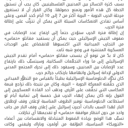
بسبب كثرة الخسائر بين المدنيين الفلسطينيين. كان يجب أن تستبق
الخطة كل هذه الأمور وتمنع حصولها. وكان القرار أن لا تستغرق
مرحلة الحرب الجوية – البرية أكثر من 7 إلى 10 أيام كحد أقصى، وعلى
أساس تفادي الانعكاسات السيئة التي يمكن أن تترتَّب على إطالة
فترة الحرب.
إن إطالة فترة الحرب ستؤدي حتماً إلى ارتفاع عدد الإصابات في
صفوف الجيش الإسرائيلي حيث يمكن أن يستفيد مقاتلو «حماس»
من التجارب الميدانية التي اكتسبوها للانقضاض على الوحدات
العسكرية المنتشرة في وضع شبه ثابت.
كان لا بدّ من توقع أن ينسحب مقاتلو «حماس» أمام تقدم الجيش
الإسرائيلي إلى ما وراء التجمَّعات السكانية، وسيتسبَّب ذلك بارتفاع
عدد الإصابات بين المدنيين، وسيقود ذلك إلى تحرك المجتمع المدني
الدولي لإدانة إسرائيل واتهامها بارتكاب جرائم حرب.
كان تحرُّك الدبلوماسية الإسرائيلية بطيئاً بالقياس مع التطوُّر الميداني
الذي حقَّقته المعركة الجوية – البرية، وكان من نتيجة ذلك تراجع قيمة
المكاسب التي تحقَّقت على الأرض. وذهب أحد القادة العسكريين إلى
القول بإنه كان يمكن إنهاء الحرب قبل خمسة إلى ثمانية أيام لو
استطاعت الدبلوماسية توفير الظروف المناسبة لإعلان وقف لإطلاق
النار. لهذا السبب بالذات أجبرت إسرائيل على إعلان وقف النار من جانب
واحد من دون انتظار موافقة «حماس» أو تقديمها أي تنازلات.
تسبَّب هذا الوضع بزيادة الضغوط المتبادلة والانقسامات بين أعضاء
«الترويكا» السياسية، المؤلفة من أولمرت وباراك وليفني. وكانت