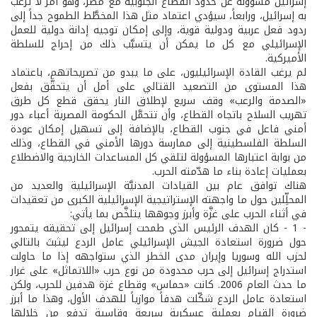
إسرائيل مسؤولة عن حدود القطاع الجنوبية مع مصر، وهو أمر لا ترغب
به إسرائيل، ورابعاً، سيؤدي اعتماد مثل هذا المخطَّط الطموح جداً إلى
ردود فعل عربية ودولية قوية، وإلى إمكان توجيه إدانة دولية للعمل
الإسرائيلي مع كل ما يمكن أن يتسبَّب ذلك من إحراج للسلطة
الأميركية.
لم يرغب القادة الإسرائيليون، على ما يبدو من تصريحاتهم، باعتماد
هذا المستوى من التصعيد القتالي على أمل أن يتحقَّق بفعل
«الصدمة والرعب» وقف سريع لإطلاق النار يحقق قطع كل طرق
تهريب السلاح باتجاه القطاع، وأن تتحمَّل الحكومة المصرية أعباء دور
أمني فاعل في جنوب القطاع، بالإضافة إلى تسهيل إمكان عودة
السلطة الفلسطينية إلى ممارسة دورها الأمني في القطاع، وذلك
من بوابة اعتبارها المسؤولة لتلقي كل المساعدات الخارجية والاضطلاع
بعمليات إعادة بناء ما هدّمته الحرب.
هناك توافق عام بين القيادات المدنيَّة الإسرائيلية والعديد من
المحلِّلين حول ما واجهته الإستراتيجية الإسرائيلية الكبرى من تعقيدات
في أثناء الحرب على غزَّة وأبرز وجوهها يتلخَّص بما يأتي:
- 1 - كان الهدف الرئيس الذي طمحت إسرائيل إلى تحقيقه يتمحور
حول ضرورة استعادة الجيش الإسرائيلي عامل الردع ليثبتَ بالتالي
لحزب الله وسوريا وإيران مدى الخطر الذي ستواجهه إذا ما حاولت
استدراج إسرائيل إلى حرب محدودة من نوع حرب «اللاتماثل» على غرار
ما حدث العام 2006. كانت «حماس» وقطاع غزة هدفين للحرب، ولكن
استعادة عامل الردع شكّلت هدفاً موازياً للهدف الأول، وهذا ما أبرز
ضرورة القيام بعملية عسكرية سريعة وقاسية تدفع من خلالها