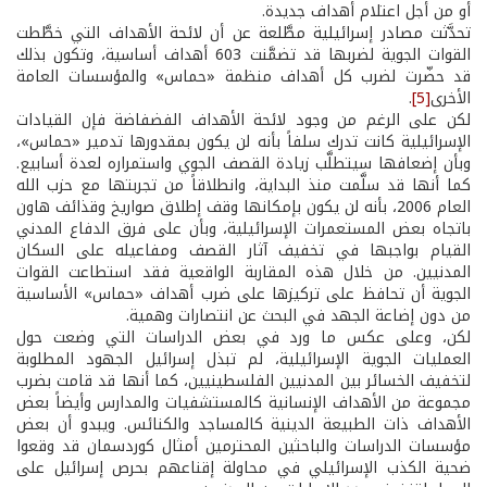
أو من أجل اعتلام أهداف جديدة.
تحدَّثت مصادر إسرائيلية مطَّلعة عن أن لائحة الأهداف التي خطَّطت
القوات الجوية لضربها قد تضمَّنت 603 أهداف أساسية، وتكون بذلك
قد حضّرت لضرب كل أهداف منظمة «حماس» والمؤسسات العامة
الأخرى
[5]
.
لكن على الرغم من وجود لائحة الأهداف الفضفاضة فإن القيادات
الإسرائيلية كانت تدرك سلفاً بأنه لن يكون بمقدورها تدمير «حماس»،
وبأن إضعافها سيتطلَّب زيادة القصف الجوي واستمراره لعدة أسابيع.
كما أنها قد سلَّمت منذ البداية، وانطلاقاً من تجربتها مع حزب الله
العام 2006، بأنه لن يكون بإمكانها وقف إطلاق صواريخ وقذائف هاون
باتجاه بعض المستعمرات الإسرائيلية، وبأن على فرق الدفاع المدني
القيام بواجبها في تخفيف آثار القصف ومفاعيله على السكان
المدنيين. من خلال هذه المقاربة الواقعية فقد استطاعت القوات
الجوية أن تحافظ على تركيزها على ضرب أهداف «حماس» الأساسية
من دون إضاعة الجهد في البحث عن انتصارات وهمية.
لكن، وعلى عكس ما ورد في بعض الدراسات التي وضعت حول
العمليات الجوية الإسرائيلية، لم تبذل إسرائيل الجهود المطلوبة
لتخفيف الخسائر بين المدنيين الفلسطينيين، كما أنها قد قامت بضرب
مجموعة من الأهداف الإنسانية كالمستشفيات والمدارس وأيضاً بعض
الأهداف ذات الطبيعة الدينية كالمساجد والكنائس. ويبدو أن بعض
مؤسسات الدراسات والباحثين المحترمين أمثال كوردسمان قد وقعوا
ضحية الكذب الإسرائيلي في محاولة إقناعهم بحرص إسرائيل على