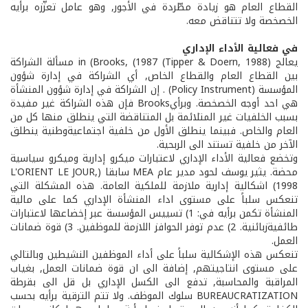
القطاع العام هو زيادة مطّردة في الأجور, وهو عامل تعزّزه برأيه
الخصخصة ولا تتناقض معه.
في فعالية الأداء الإداري
يعالج (Tipper & Doern, 1988) in (Brooks, (1987 مسألة الشراكة
بين القطاع العام والقطاع الخاص, أي الشراكة في إدارة شؤون
المؤسسة (Policy Instrument) . إن الشراكة في إدارة شؤون المنشأة
هي احد أوجه الخصخصة. وبرأيBrooks فإن هذه الشراكة غير مفيدة
بسبب الخلفيات غير المتلائمة بل المتناقضة التي ينطلق منها كل من
العام والخاص. فبينما ينطلق الأول من خلفية اجتماعية­وطنية ينطلق
الآخر من خلفية تستند الى الربحية.
وتخضع فعالية الأداء الإداري لاعتبارات ميكرو إدارية وميكرو سياسية
محضة. يثير يوسف لحود مدير عام MEA سابقا (L'ORIENT LE JOUR,
1998) اشكالية إدارية ملازمة للملكية العامة. هذه المشكلة التي
تنعكس سلباً على مستوى اداء المنشأة الإداري كما على مالية
المنشأة تكمن برأيه في: 1) تسييس المؤسسة عبر إخضاعها لاعتبارات
طائفية­زبائنية. 2) عدم توفر الحوافز اللازمة للموظفين. 3) قوة ضمانات
العمل.
تنعكس هذه الإشكالية سلباً على أداء الموظفين النشيطين وبالتالي
على مستوى انتاجيتهم, إضافة الى ان قوة ضمانات العمل, بغياب
المراقبة والمحاسبة, تدفع الى الكسل الإداري بل قل الى بقرطة
BUREAUCRATIZATION سلوك الموظف. ولا تتم الترقية برأيه بحسب