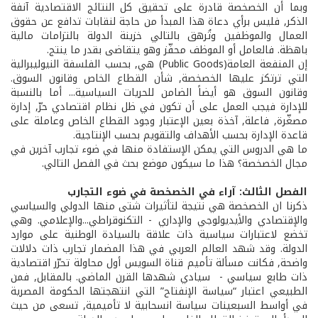
وبما أن الخصخصة قادرة على تحقيق كل النتائج الاقتصادية آنفة
الذكر, فليس برأي دعاة هذا المبدأ من حاجة لنقابات تدافع عن حقوق
العمال والموظفين وتُرهق بالتالي خزينة الدولة بالتزامات مالية
باهظة. فالعامل أو الموظف محفّز وهو يتقاضى بقدر ما ينتج.
إن المنفعة العامة(Public Goods) هي, بحسب الفلسفة النيو­ليبرالية
التي ترتكز عليها الخصخصة, شأن القطاع الخاص وقانون السوق.
وقانون السوق هو أيضاً الضامن للحريات السياسية... أما بالنسبة
للإدارة فيجب العمل على أن تكون في ظل نظام اقتصادي حرّ, إدارة
مصغّرة, فاعلة, آخذة بعين الإعتبار وجود القطاع الخاص وعاملة على
قاعدة الإدارة بحسب الأهداف والتقويم بحسب الإنتاجية.
ما هي الدروس التي يمكن الإستفادة منها في ضوء تجارب آخرين في
مجال الخصخصة؟ هذا ما سيكون موضع بحث في الفصل التالي.
الفصل الثالث: آراء في الخصخصة في ضوء التجارب
ذكرنا ان الخصخصة هي نتيجة لتأثيرات شتى منها الدولي والسياسي
والإقتصادي والأيديولوجي والإداري - ­التكنوقراطي...والإعلامي. وهي
تخضع لاعتبارات سياسية ذات علاقة بالسيادة الوطنية على موارد
الدولة. وقد شهد العالم العربي في هذا المضمار تجارب ذات دلالات
واضحة, فكانت مسألة تأميم قناة السويس أول محاولة تحرّر اقتصادية
ذات طابع سياسي - ­سيادي شهدها القرن الماضي. بالمقابل, فمن
الطبيعي اعتبار “سياسة الإنفتاح” التي انتهجتها الحكومة المصرية
في أواسط السبعينات سياسة انسحابية لا تأميمية, تسعى من حيث