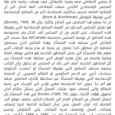
لا ينبغي التعاطي معه رقمياً. بالمقابل, فقد توصلت دراسة قام بها
المجلس الإقتصادي الكندي شملت القطاعات آنفة الذكر, الى أن
الملكية العامة تتسبب بتكاليف اقتصادية اكبر من المنافع الإجتماعية
التي توفرها للمواطن (Borin & Boothman).
ان ما يفسّر هذا التناقض في النتائج والآراء برأي Brooks, 1989, 38))
هو تقليل المجلس المذكور من أهمية المنافع الإجتماعية التي توفرها
هذه المنشآت على الرغم من ان المجلس آنف الذكر يقر بمشروعية
هذه المنافع. ان توصية المجلس بخصخصة AirCanada مثلا تستند الى
الفائض الذي سجلته هذه المنشأة. وهذا الفائض الذي يستعمل
لتغطية كل مناطق كندا بمعزل عن ربحية او عدم ربحية الرحلات التي
تقوم بها المنشأة الى بعض المناطق الكندية هو فائض يوظف لغاية
وطنية واضحة من خلال همزة الوصل التي تمثلها هذه المنشأة بين
كل المناطق الكندية. أضف الى ذلك ان المجلس لم يحاول برأي الكاتب
معرفة مختلف المنافع التي توفرها المنشأة لو اعتمدت الحكومة
سياسات أخرى عبر الدعم الحكومي او النظام الضريبي. ان الحماية
الإجتماعية التي توفرها المنشأة عبر حمايتها للأجراء العاملين فيها
هو أمر جدّ حيوي. اما الخصخصة فهي تؤدي الى الإزدياد في نسبة
البطالة والى إضعاف نفوذ نقابات العمال التي تشكل صمّام أمان
لحقوق هؤلاء الأجراء. يقول Brooks (1989, 50) في هذا المضمار بأن
انتقال العمال من القطاع العام الى القطاع الخاص يضعف موقع اليد
العاملة ازاء أرباب العمل. ومن شأن الملكية الخاصة ايضا إضعاف
ضمانات العمل وإضعاف قدرة النقابات على التفاوض. وتشير
الإحصاءات في هذا المضمار انه بين 1980 و 1988 خُصّصت في