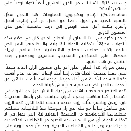
وشهدت فترة الثمانينات من القرن العشرين أيضاً تحولاً نوعياً على
مستوى “أتمتة”
Automation)) الإنتاج وتكنولوجيا المعلومات. هذا التحول شكّل
بالنسبة للعديد من الدول دافعاً نحو العمل من أجل إنتاجية أفضل
وأسرع, بكلفة أقل, بغية الوصول إلى درجة تنافسية أبقى على
المستوى الدولي.
والجدير ذكره في هذا السياق أن القطاع الخاص كان في خضم هذه
التحولات مطوّقاً بتدخلية الدولة القانونية والتنظيمية, الأمر الذي
ساهم بتكاثر جماعات المصالح الاقتصادية, كما ساهم بازدياد
ضغطها على المسؤولين الرسميين, سياسيين وموظفين, بغية
التقليل من هذه القيود.
وحصل بموازاة هذا التطور, تطور آخر على مستوى الرأي العام, نتيجةً,
ليس فقط لتدخلية الدولة هذه, إنما أيضاً لإدراك المواطن عدم أهمية
وفعالية هذه الأخيرة في أداء دورها, ولإحساسه بأنه لا يتلقى من
الخدمات بالقدر الذي يساهم فيه بإنعاش خزينة الدولة.
هذه العناصر مجتمعة ساهمت في إحياء النقاش حول دور الدولة في
الاقتصاد, كما ساهمت بمجيء أحزاب سياسية على رأسها شخصيات
بارزة (ريغن وتاتشر) مثّلت رؤية جديدة بالنسبة لهذا الدور. هذه الرؤية
التي تتناقض تماماً مع تلك التي راج سوقها منذ الثلاثينات, تستلهم
منطلقاتها الأيديولوجية من الفلسفة “النيو­ليبرالية” التي تقول في لا
تدخلية الدولة, أي في انسحاب هذه الأخيرة من القطاعات الاقتصادية
والاجتماعية وغيرها من القطاعات الحيوية. وقد عزّز هذه الرؤية على