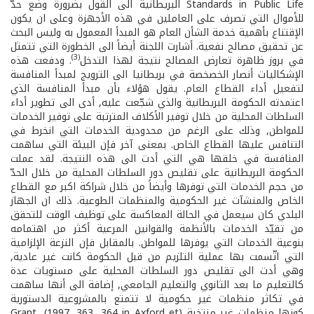
Standards in Public Life البريطانية الى القول بضرورة وضع حدّ
للأموال التي تصرف على العاملين في هذه الأجهزة وعلى ان يكون
الإقتناع بأهمية خدمة الشأن العام هو المبدأ المعمول به وليس البحث
عن تحقيق مصالح نفعية. أشارت اللجنة أيضاً الى الخطورة التي تتمثل
(3)
في بروز ظاهرة تعارض المصالح نتيجة لهذا التدخل
. ودفعت هذه
الإشكاليات أنصار الخصخصة في بريطانيا الى الترويج لمبدأ المنافسة
لتفعيل أداء القطاع العام. يقول هؤلاء بأن مبدأ المنافسة الذي
اعتمدته الحكومة البريطانية والذي شجّعت عليه, أدى الى تطوير أداء
السلطات المحلية من خلال توفير الأكلاف المترتبة على توفير الخدمات
للمواطن, وذلك على الرغم من محدودية الخدمات التي انخرط في
التنافس عليها القطاع الخاص. بمعنى آخر فإن البيئة التي ساهمت
المنافسة في خلقها هي التي أدت الى هذه النتيجة. لقد عملت
الحكومة البريطانية على تقليص دور السلطات المحلية من خلال الحدّ
من حجم الخدمات التي توفرها وأيضاً من خلال شراكة اكبر مع القطاع
الخاص والمنشآت غير الحكومية والمنظمات الطوعية. ذلك ان الجهاز
البلدي كان سيعمل في الحالة المعاكسة على توظيف الوقت للتحقق
من تقيّد الخدمات بالأنظمة والقوانين المرعية أكثر من اهتمامه
بنوعية الخدمات التي يوفرها للمواطن. بالمقابل فإن النزعة الإلزامية
التي اتّسمت بها عملية التلزيم من قبل الحكومة كانت غير عادية,
وهي أدت الى تقليص دور السلطات المحلية على مستويات عدة
كالتعليم ما بعد الثانوي والتعليم الجامعي, إضافة الى أنها ساهمت
في تكاثر منظمات غير حكومية لا تتمتع بالمشروعية الدستورية
كونها منظمات غير منتخبة (Grant, (1997, 363, 364 in Axford et