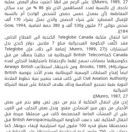
Munro, 1989, 27))؛ على الرغم من انها اعتبرت بنظر البعض عملية
ناجحة, إن بالنسبة لعدد المساهمين الذي بلغ 86 % من عدد سكان
المقاطعة (أي بمعدل خمس حصص للشخص الواحد) أم بالنسبة
للإقبال المضطرد على شراء الحصص والذي تمثل بشراء 170 ألف
شخص حوالى 77 مليون و530 ألف و 380 حصة اضافية Gow, 1994,
184)).
اما انتقال ملكية Teleglobe Canada الكندية الى القطاع الخاص,
فقد كلّفت الحكومة الفيديرالية مبلغ 7 ملايين دولار كندي بدل
استشارات ((Munro, 1989, 27. إضافة الى ذلك, فإن Teleglobe
Canada كماBritish Telecom البريطانية قد حظيتا بتعهّد من قبل
حكومتيهما بضمانات تسمح لهما بالإحتفاظ بامتيازهما التجاري لعدة
سنوات(Brooks, 1989, (44. ومن ناحيتها, استطاعت Airways British
ايضاً إقناع السلطات الرسمية البريطانية بعدم الأخذ بتوصية British
Civil Aviation Authority التي كانت قضت بتغيير بنية خطوط الملاحة
الجوية بغية تشجيع المنافسة وذلك بهدف الحفاظ على قيمة الشركة
الشرائية
Munro, 1987, 27)).
إذن فإن انتقال الملكية لا يتم من دون ثمن. وهو يتم في بعض
الأحيان من دون مبرر اقتصادي مقنع. وتدل بعض التجارب في الغرب
على ان المنشآت العامة المخصخصة كانت في مجملها مربحة قبل
انتقال الملكية. لقد دعمت الحكومة البريطانيةBritish Aerospace قبل
خصخصتها بمبلغ قدره 100 مليون ليرة استرلينية لإيفاء ديونها, كما
حصلت على 250 مليون ليرة استرلينية لمساعدتها على الإنخراط في