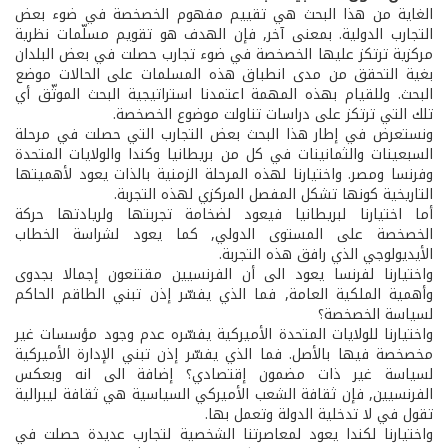
الغاية من هذا البحث هي تقييم مفهوم الخصخصة في ضوء بعض
التجارب الدولية. بمعنى آخر, فإن الهدف هو تقويم مسلّمات نظرية
مركزية ترتكز عليها الخصخصة في ضوء تجارب حصلت في بعض البلدان
بغية التحقق من مدى انطباق هذه المسلمات على الحالات موضع
البحث. وللقيام بهذه المهمة اعتمدنا استراتيجية البحث الموثّق أي
تلك التي ترتكز على دراسات تناولت موضوع الخصخصة.
ونستعرض في إطار هذا البحث بعض التجارب التي حصلت في مرحلة
السبعينات والثمانينات في كل من بريطانيا وكندا والولايات المتحدة
وفرنسا ومصر. واختيارنا لهذه المرحلة الزمنية بالذات يعود لأهميتها
التاريخية كونها تشكل المفصل المركزي لهذه التجربة.
أما اختيارنا لبريطانيا فيعود لضخامة تجربتها ولريادتها حركة
الخصخصة على المستوى الدولي, كما يعود لشراسة الخطاب
الأيديولوجي الذي رافق هذه التجربة.
واختيارنا لفرنسا يعود الى أن الفرنسيين مقتنعون إجمالا بجدوى
وأهمية الملكية العامة, فما الذي يفسّر إذن تبني الطاقم الحاكم
لسياسة الخصخصة؟
واختيارنا للولايات المتحدة الأميركية يفسّره عدم وجود مؤسسات غير
مخصخصة فيها بالأصل. فما الذي يفسّر إذن تبني الإدارة الأميركية
لسياسة غير ذات مضمون إقتصادي؟ إضافة الى انه وبعكس
الفرنسيين, فإن ثقافة الشعب الأميركي السياسية هي ثقافة ليبرالية
تقول في لا تدخلية الدولة وتعمل بها.
واختيارنا لكندا يعود لمعاصرتنا الشخصية لتجارب عديدة حصلت في