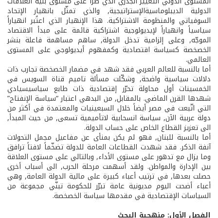
المستوى الدولي التغيير الجذري الذي طرأ على مستوى بنية العلاقات
الدولية الديبلوماسية­الإستراتيجية, والذي تمثّل بانهيار الإتحاد
السوفياتي والمنظومة الاشتراكية. هذا الإنهيار الذي اعتُبر انهياراً
سياسياً وانهياراً لإيديولوجية اشتراكية قائمة على مبدأ الاقتصاد
الموجّه, وعلى إلزامية تدخل الدولة, ساهم مساهمة فاعلة بنشر
الخصخصة كسياسة اقتصادية وكمفهوم أيديولوجي على المستوى
العالمي.
أما بالنسبة للعالم العربي فقد شهد في مضمار الخصخصة تجارب ذات
دلالات سياسية واضحة, وشكّلت مسألة تاميم قناة السويس في
الخمسينات أول محاولة تحرّر إقتصادية ذات طابع سياسي­سيادي
شهدها القرن الماضي. بالمقابل, من البدهي اعتبار “سياسة الإنفتاح”
التي اتّبعت في مصر أيضاً خلال السبعينيات والمعتمدة في أكثر من
دولة عربية الآن, سياسة انسحابية لاتأميمية تسعى, من حيث المبدأ,
الى تعزيز القطاع الخاص على حساب الدولة.
أما بالنسبة للبنان, فهو لم يكن بمنأى عن مفاعيل مجمل التحولات
آنفة الذكر. فقد شهدت القطاعات العامة للدولة تضخّماً لافتاً ترافق
وما يزال مع تدهور على مستوى الأداء, وبالتالي على مستوى العلاقة
بين الإدارة والمواطن. ولقد أسهمت مرحلة الحرب, الى أسباب أخرى
حصلت بعدها, في ترتيب أعباء كبيرة على مالية الدولة العامة, وهي
أعباء أضحت اليوم مديونية عامة تبرّر للحكومة تبنّي مجموعة من
السياسات الإقتصادية في مقدمها سياسة الخصخصة.
الفصل الأول: منهجية البحث