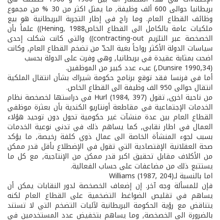
بريطانيا حوالى 600 ألف وظيفة, ما يمثل اكثر من 30 % من مجموع
وظائف القطاع العام. وما راج في إطار التجربة البريطانية هو بيع
ملكيات عامة بالكامل الى القطاع الخاصHening, 1988)) علماً بأن
الخصخصة عبر التلزيم contracting-out)) والتي كانت شكلت إحدى
سياسات الدولة الأكثر رواجاً بغية الحدّ من تضخم القطاع العام, وكانت
اضحت بمثابة عقيدة في بريطانيا, وهي وفرت على الدولة بحسب
(1990,34 Dunsire,) عبء عدد كبير من الموظفين.
أما في فرنسا فقد توقع برنامج حكومة شيراك بشأن انتقال الملكية
انتقال حوالى 950 الف وظيفة الى القطاع الخاص.
من ناحية اخرى, تقول Hurl (1984, 397) في دراستها لخصخصة نظام
الخدمات الإجتماعية في مقاطعة أونتاريو الكندية بأن بعثرة موظفي
القطاع العام بين عدة منشآت غير حكومية تحول دون توحيد هؤلاء
العمال في اطار نقابي, كما يساهم ذلك في تدني نوعية الخدمات
بسبب لجوء المنشأة الخاصة الى عمال ذوي كلفة رخيصة, ما يؤكد
صحة العقلانية الإقتصادية التي تقول في الإضطلاع بأقل قدر ممكن
من الأكلاف مقابل تحقيق اكبر قدر ممكن من الإنتاجية, مع كل ما
يستتبع ذلك من مضاعفات على حساب الفعالية.
اما بالنسبة لـWilliams (1987, 204)
فإن للمسألة وجه آخر. إن إضعاف الخصخصة لدور النقابات يمكن أن
يساهم في تقليص الضواغط التضخمية على القطاع العام لكنه
يتناقض مع رؤية الحكومة البريطانية لآليات التضخم التي لا تستند
بالضرورة الى الخصخصة, وما يساهم بتخفيض عدد المستخدمين في