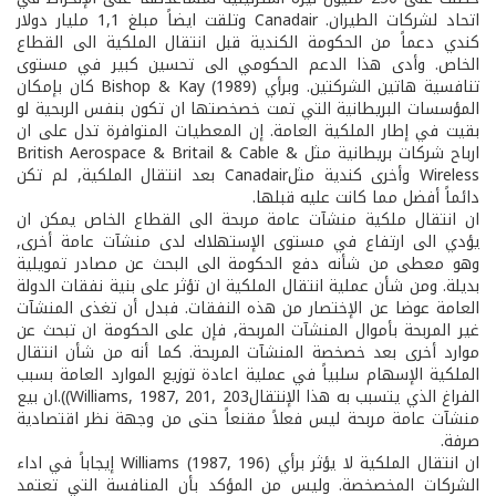
اتحاد لشركات الطيران. Canadair وتلقت ايضاً مبلغ 1,1 مليار دولار
كندي دعماً من الحكومة الكندية قبل انتقال الملكية الى القطاع
الخاص. وأدى هذا الدعم الحكومي الى تحسين كبير في مستوى
تنافسية هاتين الشركتين. وبرأي Bishop & Kay (1989) كان بإمكان
المؤسسات البريطانية التي تمت خصخصتها ان تكون بنفس الربحية لو
بقيت في إطار الملكية العامة. إن المعطيات المتوافرة تدل على ان
ارباح شركات بريطانية مثل British Aerospace & Britail & Cable &
Wireless وأخرى كندية مثلCanadair بعد انتقال الملكية, لم تكن
دائماً أفضل مما كانت عليه قبلها.
ان انتقال ملكية منشآت عامة مربحة الى القطاع الخاص يمكن ان
يؤدي الى ارتفاع في مستوى الإستهلاك لدى منشآت عامة أخرى,
وهو معطى من شأنه دفع الحكومة الى البحث عن مصادر تمويلية
بديلة. ومن شأن عملية انتقال الملكية ان تؤثر على بنية نفقات الدولة
العامة عوضا عن الإختصار من هذه النفقات. فبدل أن تغذى المنشآت
غير المربحة بأموال المنشآت المربحة, فإن على الحكومة ان تبحث عن
موارد أخرى بعد خصخصة المنشآت المربحة. كما أنه من شأن انتقال
الملكية الإسهام سلبياً في عملية اعادة توزيع الموارد العامة بسبب
الفراغ الذي يتسبب به هذا الإنتقالWilliams, 1987, 201, 203)).ان بيع
منشآت عامة مربحة ليس فعلاً مقنعاً حتى من وجهة نظر اقتصادية
صرفة.
ان انتقال الملكية لا يؤثر برأي Williams (1987, 196) إيجاباً في اداء
الشركات المخصخصة. وليس من المؤكد بأن المنافسة التي تعتمد