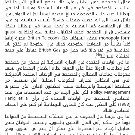
مجال الخصخصة. ومن الدلائل على ذلك تواضع المبالغ التي جلبتها
سياسات الخصخصة في كل من الولايات المتحدة وفرنسا. أما في
بريطانيا حيث جلبت الخصخصة مبالغ مهمة نسبياً لخزينة الدولة, فإن
دلائل تشير الى انه حصلت صفقات خاسرة لأسباب سياسية. زد على
ذلك ان المنافسة كما الفعالية لم يُعمل بهما في بريطانيا بشكل
منهجي, بل ان الحكومة اعطت امتيازات تجارية شبه إحتكارية quasi-
monopoly form لبعض الشركات مثل British Telecom محررة إياها
كلياً تقريباً من الضوابط الحكومية. كذلك فإن الحكومة لم تفتح باب
المنافسة في غير حالة كما حصل مع British Gaz حفاظاً على قيمة
(4)
المنشأة الشرائية
.
اما في الولايات المتحدة فإن الإدارة الأميركية لم تتمكن من خصخصة
اكثر قطاعات الدولة عبئاً على الخزينة ­نظام الضمان الإجتماعي­ بسبب
ضغوطات جماعات المصالح. والخصخصة في الولايات المتحدة الأميركية
التي هي انعكاس لخيارات الحكومات المحلية, أقل تسييساً من
مثيلاتها الفرنسية والبريطانية بسبب المضمون الإداري الذي تتميز به
Policy Management. لكن على الرغم من هذه المعطيات فإن البعد
السياسي للخصخصة في الولايات المتحدة كان برأي Henig et al
(1988) كلّي الحضور حيث كان للعدوى البريطانية اثر كبير على الخطاب
السياسي هناك.
اما في فرنسا فإن الحكومة لم تحرر المنشآت المخصخصة من الضوابط
خوفاً من تحكم رأس المال الأجنبي بالسوق, ولتجنيب المواطن شتى
عقابيل الإنتاج غير المضبوط الذي يمكن أن ينتج عن السوق. وفي
فرنسا أيضاً كانت الخصخصة استراتيجية انتخابية الهدف منها إيجاد