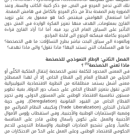
تلك التي تدمج المرجع في النص, مع ذكر كنية الكاتب والسنة, وعند
الضرورة رقم الصفحة بدلاً من ذكر المرجع بالكامل في هامش الصفحة.
أما استعمال الهوامش فيقتصر, كما هو معمول به, على تزويد
القارئ بمعلومات, الهدف منها تعزيز الفكرة الواردة في المتن دون
التأثير على السياق العام الذي يرد فيه. أما اذا أراد القارئ قراءة
المرجع بكامله فيمكنه الرجوع الى لائحة المراجع.
وبالعودة الى سياق البحث نباشر بطرح التساؤلات: ما هي الخصخصة؟
ما هي المسلّمات التي تستند اليها؟ ماذا تقول؟ والى ماذا تهدف؟
الفصل الثاني: الإطار النموذجي للخصخصة
(1)
ماذا تعني الخصخصة
؟
في المعنى المحدود للكلمة تعني الخصخصة إنتقال الملكية الكلّي أو
الجزئي من القطاع العام إلى القطاع الخاص. إلا أن لهذا المصطلح
معنى أشمل يستمد منطلقاته من النظرية الاقتصادية النيوليبرالية
التي تقول بتعزيز القطاع الخاص على حساب دور الدولة, بغية تطوير
مستوى تنافسية الاقتصاد الوطني على المستوى الدولي, وفي تحرير
القطاع الخاص من القيود القانونية (Deregulation), وفي حرية
التبادل التجاري (Trade Liberalization) وتكييف النظام الضرائبي مع
وضعية الإستثمارات الوطنية والأجنبية, وفي استقطاب رؤوس الأموال
الأجنبية والعمل على تكوين رأسمال وطني قادر على المنافسة
عالمياً, وعلى تشجيع الصادرات الوطنية, والإسقاط التدريجي للدعم
الحكومي للاقتصاد الوطني, وعلى العمل على الحدّ من الاحتكارات من