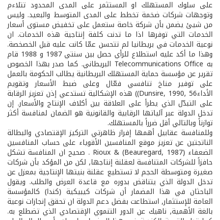
على سلوك المستهلك او المستثمر على المدى المحدود تتلاءم
وتوجهات شركات ضخمة تخطط على المدى المتوسط والبعيد. وليس
من شيئ يضمن بأن شركة خاصة ستعمل على تخفيض مستوى أسعار
الخدمات التي توفرها اذا ما تدنت كلفة إنتاجية هذه الخدمات. ان
نوعية الخدمات في بريطانيا لم تتحسن عمّا كانت عليه قبل الخصخصة.
وهذا ما أكد عليه استطلاع للرأي حصل بين سنتي 1987 و 1988 قام
به Telecommunications Office البريطاني. كما صدر بهذا الخصوص
تقرير عن مؤسسة حماية المستهلك البريطانية يطالب الحكومة بالعمل
على توفير مناخ تنافسي فعّال وعلى ضبط الأسعار وتقويم
الأداءDunsire, 1990, 56)) هذه الإشكالية تستدعي إذن تعزيز الرقابة
على التبدّل الذي يطرأ على العلاقة بين أكلاف الإنتاج والأسعار. إن
تدخل الدولة عبر آلياتها الرقابية والقانونية هو الضمان لمنافسة أكثر
توازناً وبالتالي أقل ضرراً بالمستهلك.
وللمنافسة عقابيل أهمها إفراز ظاهرتي التركيز الإقتصادي والبطالة
الناتجتين عن تعزيز موقع المنافسين الأقوياء على حساب المنافسين
الضعفاء (Rioux & (Beauregard, 1987 . صحيح ان المنافسة تشكل
حافزاً للشركات المتنافسة لعقلنة إنتاجها, لكن من المؤكد بأن شركات
صغيرة ومتوسطة الحجم لا تستطيع عقلنة بنيتها الإنتاجية بمعزل عن
تدخل الدولة الذي يتناقض بدوره مع قاعدة العرض والطلب. ويقول
الباحثان في هذا المضمار أن شركات كيبيكية (كندا) كالمؤسسة
العامة للإستثمار, استطاعت بفضل دعم الدولة ان تحقق إنجازات نوعية
بالغة الأهمية, ناهيك عن الدور التنموي الإقتصادي الذي تضطلع به.