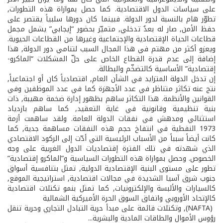
على سياسات الدول الاقتصادية. كما حصل بموازاة هذه التطورات,
تطوّر هام بالنسبة لدور الدولة. فبينما كان دورها سلبياً يقتصر على
حفظ الأمن, صار له بعدٌ تدخلي, متميّز بحضور “إيجابي” يشمل مجمل
قطاعات الحياة الإقتصادية والإجتماعية وغيرها من القطاعات الحيوية.
ويعزو أكثر من مهتم في هذا المجال السبب لتنامي دور الدولة, هذا
إضافة إلى عدم قدرة القطاع الخاص على حلّ المشكلات “الماكرو­
إقتصادية” الأساسية كالتضخّم والبطالة.
إن تدخل الدولة المتزايد في الشأن العام, اقتصادياً كان أو اجتماعياً,
نتج عنه تكاثر متناظر في عدد الأجهزة كما في عدد الموظفين وفي
القوانين والأنظمة. هذا التكاثر ساهم بظهور إدارة ضخمة مهيبة, ذات
بنية تنظيمية وقانونية في غاية التعقيد, كما ساهم بازدياد
استثنائي ومدهش في نفقات الدولة العامة. ولقد ساهمت أزمة
1973 النفطية في انتفاخ حجم هذه النفقات مساهمة جدية, كما
كانت أيضاً سبباً من الأسباب الرئيسية التي أدّت إلى الركود الاقتصادي
الذي شهدته في تلك الفترة إقتصاديات الدول الغربية على وجه
الخصوص. وحصل بموازاة هذه التطورات السياسية و”الماكرو إقتصادية”
تطور على مستوى البنية الإقتصادية الدولية, تمثل بتنافسية أسواق
جنوب شرق آسيا الشديدة في مجالات اقتصادية, استراتيجية الموقع,
كالسيارات والألبسة والإلكترونيات, كما تمثل بنمو تكتلات اقتصادية
كالإتحاد الأوروبي واتفاق السوق الحرة الأميركية الشمالية
(NAFTA), وتكتلات قائمة على مبدأ حرية التبادل التجاري وحرية تنقل
رؤوس الأموال والطاقات المادية والبشرية...