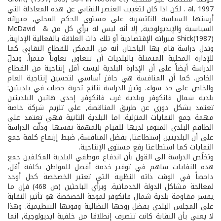
al, 1997 . لكن اذا كان لتغييب العنصر النقابي عن هذه المعادلة التي
أرستها السياسة التاتشرية على مستوى الحكم المحلي, مبرراته
السياسية والإيديولوجية, إلا أنه ليس له برأي كل من & McDavid
Shick(1987) مبرراته الإقتصادية أو تلك ذات العلاقة بالفعالية الإدارية,
وتدل دراسة قام بها الباحثان أنه من الممكن للقطاع النقابي كما
للإدارة المحلية المتمثلة بالبلديات أن تتعاون تعاوناً مثمراً. وتدلّ
الدراسة أيضاً على أن الإدارة البلدية ليست أقل إنتاجية من القطاع
الخاص. كما أن المنافسة هي حافز أساسي لتحسين إنتاجية العام
والخاص على حد سواء. وتبرز الدراسة نتائج تجربة حصلت في بلديتين:
بلدية شمال فانكوفر وبلدية غرب فانكوفر. إحدى هاتين البلديتين
تعتمد بشكل دوري عن طريق المناقصة, على تلزيم شركة خاصة
مهمة جمع النفايات المنزلية. اما البلدية الثانية فهي تعتمد على
الطاقم البلدي المتوفر لديها للقيام بالمهمة نفسها. ودلّت الدراسة
على أن البلديتين إستطاعتا, بفضل المنافسة, ضبط إرتفاع كلفة جمع
النفايات كما استطاعتا رفع مستوى الإنتاجية.
وتخلُص الدراسة الى القول بأن اندفاع موظفي البلدية المكلفين جمع
هذه النفايات ساهم في توفير خدمة أفضل للمواطن بكلفة أقل,
داحضاً في الوقت ذاته النظرية التي تعتبر الخصخصة كحل أوحد
لمعالجة مشاكل الدولة الخدماتية. وبرأي الباحثين (ص 468) فإن ما
يفسر مقاومة بلدية شمال فانكوفر لموجة الخصخصة هو تأثير النقابة
على المجلس البلدي بفضل روحها النضالية وقوتها التنظيمية. وهذا
لا يعني بأن النقابة كانت تتصرف إنطلاقا من خلفية ايديولوجية, انما