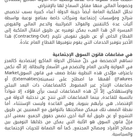
وخصوصاً المالي منها مقابل السماح لها بالإقتراض.
تحمّل الملكية العامة أيضاً خزينة الدولة أعباء كبيرة بسبب تخصيص
شرائح ومؤسسات إجتماعية وشركات خاصة بمنافع نوعية بواسطة
آليات عدة كالتقنين والفوائد الضرائبية والدعم المالي والقروض
الميسرة الخ. هذا العبء يمكن توفيره عن طريق انتقال الملكية إلى
القطاع الخاص أو عن طريق تفويض ­تلزيم (Contracting-Out) هذا
الأخير بتوفير الخدمات التي يقوم بتوفيرها القطاع العام عادةً.
في مضاعفات قانون السوق الإجتماعية
تساهم الخصخصة في حلّ مشاكل الدولة الماكرو إقتصادية كالعجز
في الموازنة والدين العام والتضخم في الأسعار والبطالة. إلا أنّه تكمن
باعتراف مؤيّدي هذه النظرية نقاط ضعف في قانون السوقMarket
Failures)) أهمها ما اصطلح على تسميته(Externalities) أو
مضاعفات الإنتاج غير المضبوط, كالمضاعفات ذات البعد البيئي
والإستهلاكي. إلاّ أنّ هذه المضاعفات ليست برأي هؤلاء إلا شواذاً
بالنسبة للقاعدة, بينما المضاعفات التي تنتج عن تدخلية الدولة في
الإقتصاد, هي برأيهم بنيوية, وهي القاعدة وليست الإستثناء. أما
نقطة الضعف تلك فيمكن معالجتها بالتوافق مع المعنيين عن طريق
التشريع أو عن طريق أية آلية أخرى تضمن حقوق الجميع. بمعنى آخر,
فإنّ قانون السوق هو الآلية التي يمكن من خلالها التوفيق بين
مصالح الأفراد ومصالح المجتمع, كما أنه الضمانة للحريات الإجتماعية
والسياسية.