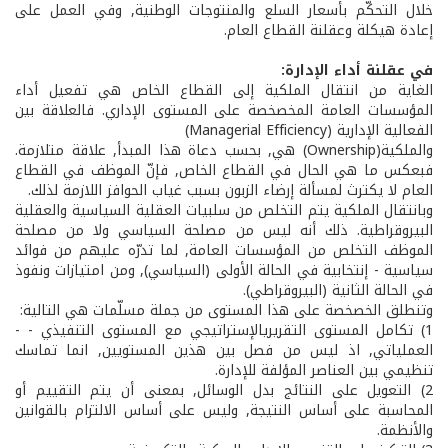
خلال التحكّم بأسعار السلع والمنتوجات الوطنية, وفي العمل على
إعادة هيكلة وعقلنة القطاع العام.
في عقلنة أداء الإدارة:
الغاية من انتقال الملكية إلى القطاع الخاص هي تفعيل أداء
المؤسسات العامة المخصخصة على المستوى الإداري. فالعلاقة بين
الفعالية الإدارية (Managerial Efficiency)
والملكية(Ownership) هي, بحسب دعاة هذا المبدأ, علاقة متلازمة.
فبعكس ما هي الحال في القطاع الخاص, فإنّ الموظف في القطاع
العام لا يكترث لمسألة إرضاء الزبون بسبب غياب الحوافز اللازمة لذلك.
وبانتقال الملكية يتم التخلص من سلبيات العقلية السياسية والعقلية
البيروقراطية. ذلك أنه ليس من مصلحة السياسي ولا من مصلحة
الموظف التخلص من المؤسسات العامة, لما تدرّه عليهم من فوائد
سياسية - ­إنتخابية في الحالة الأولى (السياسي), ومن امتيازات ونفوذ
في الحالة الثانية (البيروقراطي).
وتنطلق الخصخصة على هذا المستوى من جملة مسلّمات هي التالية:
1) تكامل المستوى التقريري­الإستراتيجي مع المستوى التنفيذي - ­
العملياتي, اذ ليس من فصل بين هذين المستويين, انما تماسك
تنظيمي بين العناصر المؤلفة للإدارة.
2) التعويل على النتائج بدل الوسائل, بمعنى أن يتم التقييم أو
المحاسبة على أساس النتيجة, وليس على أساس الالتزام بالقوانين
والأنظمة.