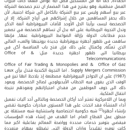
الكفاءة, كما أنه من المستحيل فصل أية عوامل مهما كانت مبررات
الفصل منطقية. وهو يقترح في هذا المضمار ان تتم خصخصة الشركة
عبر بيع أسهم وليس عبر بيع الشركة بالكامل الى شركة اجنبية, لأن
ذلك يحفز المساهمين من خلال إشراكهم في أرباح الشركة. إلا ان
الخصخصة ليست برأينا الحل الأوحد للآفات البيروقراطية آنفة الذكر.
وتدل التجربة البريطانية على انه بدل أن تساهم الخصخصة في تصغير
حجم قطاعات الدولة بإزالة الضواغط البيروقراطية عنها, فإنها
ساهمت في ظهور أجهزة بيروقراطية جديدة بروتينها والعبء المالي
الذي تمثّله, وكمثال على ذلك فإن فتح باب المنافسة أدّى في
بريطانيا الى ظهور اجهزة جديدة مثل: & Office of
Telecommunications
Office of Fair Trading & Monopolies and & Office of Gaz
Supply Mergers Commission . اما التجربة الكندية فتدل برأي Laux
(1987) على ان الحواجز البيروقراطية مصطنعة إذ يلاحظ انها تبرز في
الوقت الذي يقوى فيه الخطاب الأيديولوجي لصالح الخصخصة. ويعود
ذلك الى خوف الموظفين من فقدان امتيازاتهم ونفوذهم نتيجة
انتقال الملكية.
وبما ان اللامركزية تعتبر أحد أركان الخصخصة وبالتالي أحد آليات تفعيل
أداء المنشأة فقد اتخذت على هذا المستوى مبادرات حكومية تقضي
(2)
بإنشاء أجهزة
شبه حكومية اختصاصية واستشارية شبه مستقلة عن
منطق عمل القطاع العام. اما الهدف من إنشاء هذه المؤسسات
فيقضي بتوفير خدمات محددة وواضحة المعالم بفاعلية اكبر مما
كانت توفره تقليدياً وزارات الدولة التي تضطلع بمهام متعددة