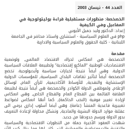
العدد 44 - نيسان 2003
الخصخصة: منظورات مستقبلية قراءة بوليتولوجية في
المفاعيل وفي الكيفية
إعداد: الدكتور وليد جميل الأيوبي
php في العلوم السياسية - استشاري واستاذ محاضر في الجامعة
اللبنانية - كلية الحقوق والعلوم السياسية والادارية
مقدمة
الخصخصة هي انعكاس لحراك الاقتصاد العالمي, ولوضعية
الاقتصاديات الوطنية “الماكرو إقتصادية” ولطبيعة العلاقات السياسية
الدولية. وهي أيضاً نتيجةً لخيارات سياسية وأيديولوجية. تخضع
الخصخصة أيضاً لتأثير ثقافات البلدان السياسية, للمؤسسات الدولية
الإستشارية والنقدية, للأوساط الأكاديمية, للرأي العام, لوسائل
الإعلام, ولموظفي الدولة الكوادر. والخصخصة هي أيضاً نتيجة لطبيعة
العلاقة القائمة بين القطاع العام والقطاع الخاص, وهي انعكاس
لإرادة تغيير فوقية (النخب الحاكمة), كما أنها انعكاس لضواغط
تغييرية قاعدية المنشأ (عامة). وهي أيضا أسلوب إداري يرمي الى
عقلنة موارد الدولة البشرية والمادية, وتشكل محاولة لإعادة التعريف
بدور الدولة وبرسم حدودها من جديد.
شهدت العقود الأخيرة جملة من التطورات الاقتصادية والسياسية
والتقنية والديموغرافية والعمرانية التي كان لها وما يزال كبير الأثر