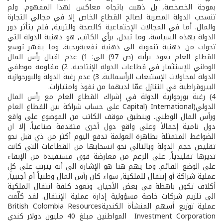
بموجة الخصخصة, بل ذهبت باتجاه معاكس لهذا المفهوم. ولم
تنسحب الدولة المصرية لصالح القطاع الخاص إلا في مجالي التجارة
والمال. أما في المجالات الإجتماعية كالصحة والتربية, فلم يتأثر دور
الدولة بهذه السياسة. وما تبدل, برأي الكاتب, هو ذهنية الدولة التي
تحولت من ذهنية تنموية الى ذهنية نفعية­ربحية. وما يفسّر توسع
القطاع العام يعود برأيه (ص 97) الى: 1) عدم اقبال رأس المال
الوطني للإستثمار في قطاعات الدولة الإنتاجية. 2) مقاومة موظفي
الدولة لمحاولات الإستيعاب الرأسمالية. 3) عدم رغبة الدولة والبورجوازية
البيروقراطية في التنازل عمّا لديهما من نفوذ وامتيازات.
4) رغبة بورجوازية الدولة في إشراك القطاع العام مع رأس المال
الدولي(International (Capital على حساب شراكة بين القطاع العام
ورأس المال الوطني. وينطبق موقف الكاتب من الموضوع على واقع
دول نامية إجمالاً وعلى واقع دول أخرى متقدمة صناعياً. إلا ان
الضواغط المتمثلة بظاهرة العولمة تدفع اليوم أكثر من ذي قبل نحو
تقليص حجم الدولة وبالتالي نحو انسحابها من القطاعات التي كانت
تديرها تقليدياً, على الرغم من معارضة قوى مستفيدة من الإبقاء
على الوضع القائم. وما يهم هنا هو الإشارة الى أنه يترتب على كل
عملية شراكة أو إنتقال للملكية, سواء كان رأس المال وطنياً أم أجنبيآً,
أكلاف تكون باهظة في بعض الأحيان. وتعود كلفة انتقال الملكية
الى تلزيم شركات خاصة مسؤولية إدارة عملية الإنتقال. لقد كلّفت
عملية توزيع أسهم المنشأة الكنديةBritish Colombia Resources
Investment Corporation المواطنين مبلغ 40 مليون دولار كندي