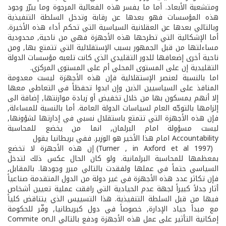
ومتشعبة الأبعاد. أما ما يفسر هذه الفعالية المرجوة وما يبرّر وجود
هذه المؤسسات فهو بعدها عن رقابة وتدخل السلطة التنفيذية
وبالتالي بعدها عن العقلانية السياسية التي تحكم أداء هذه الأخيرة.
أما الإشكالية التي تطرحها هذه الأجهزة فهي من ناحية, محدودية
مساءلتها من قبل الجمهور بسبب الإستقلالية التي تتمتع بها, ومن
ناحية أخرى إضعافها للدور التقليدي الذي كانت تلعبه مؤسسات الدولة
التقليدية إن على المستوى المحلي أم على المستوى المركزي.
اما بالنسبة لعنصر الإستقلالية فإن هذه الأجهزة ليست معدومة
المنافذ على السياسيين الذين وإن ابدوا تحفظاً في التعاطي معها
إلا أنهم يمسكون بها من خلال تخفيض أو زيادة موازنتها, إضافة الى
إلزامها بالتوجّه العام لسياسات الدولة العامة. أما بالنسبة للمساءلة,
فإن هذه الأجهزة التي تتمتع باستقلال نسبي في إدارتها لشؤونها,
ليست مسؤولة امام البرلمان, انما من يخضع للمحاسبة
Accountability امام هذا الأخير هو الوزير. ففي بريطانيا يقول
(Turner , in Axford et al 1997) إن هذه الأجهزة لا تخضع
بمعظمها للمحاسبة البرلمانية. ولو كان الحال عكس ذلك لتدخل
السياسي حتماً في عملها ولفقدت بالتالي مبرر وجودها. بالمقابل,
فإن تكاثر عدد هذه الأجهزة في غير دولة من الدول المتقدمة صناعياً
أثار جدلاً كبيراً لجهة عدم الحيادية التي رافقت عملية تعيين أشخاص
فيها من قبل السلطة التنفيذية. هذا التسييس الذي يتناقض كلياً
مع مبدأ حياد الإدارة, خصوصاً في دول كبريطانيا, وفّر للحكومة
إمكانية التأثير على عمل هذه الأجهزة ودفع بالتالي الـCommite on