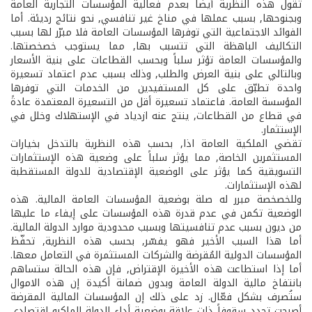
تقول هذه النظرية أيضاً بعدم فعالية المؤسسات التجارية العامة
وبجنوحها, بسبب عملها في مناخ غير تنافسي, نحو نتائج رديئة. أما
الفوائد الاجتماعية التي توفرها المؤسسات العامة فلا مبرّر لها بسبب
التكاليف الباهظة التي تتسبب بها, مما يستوجب خصخصتها.
والمؤسسات العامة تؤثر سلباً وبحسب القطاعات على بنية الأسعار
وبالتالي على بنية العرض والطلب, وذلك بسبب عدم اعتماد تسعيرة
واحدة تطبّق على كل المستفيدين من الخدمات التي توفرها
المؤسسة العامة. فاعتماد تسعيرة أقل من التسعيرة المعتمدة عادةً
في قطاع من القطاعات, ينتج عنه ازدياد في الإستهلاك وخلل في
الإستثمار.
تقضي الملكية العامة اذا, بحسب هذه النظرية بالتدخل بخيارات
المستثمرين الخاصة, مما يؤثر سلباً على وضعية هذه الإستثمارات
التسويقية كما يؤثر على الوضعية الإقتصادية للدولة المستقطبة
لهذه الإستثمارات.
وللخصخصة مبرر له صلة بوضعية المؤسسات العامة المالية. هذه
الوضعية تكمن في عدم قدرة هذه المؤسسات على إيفاء ما عليها
من ديون بسبب عدم تنافسيتها وبسبب محدودية موارد الدولة المالية.
أما هذا السبب الأخير فهو يفسّر, بحسب هذه النظرية, تحفّظ
المؤسسات الدولية المُقرضة والشركات المستثمرة في التعامل معها.
أما إذا استطاعت هذه الأخيرة الإقتراض, فإن هذه الحالة ستساهم
بانتفاخ مالية الدولة العامة وبدون ضمانة أكيدة إن هذه الاموال
ستُصرف بشكل فعّال. زد على ذلك إن المؤسسات المالية المقرضة
أصبحت تحدد سقوفاً ذات علاقة بوضعية أداء الدولة الماكرو إقتصادي