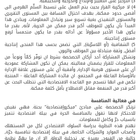
3) التركيز على التغيير والإبداع والحركية والتكييفية.
4) لا مركزية القرار بحيث يتم العمل على تبسيط السلّم الهرمي الى
أقصى حدود ممكنة, بهدف اختزال المسافة بين المستوى التقريري
والمستوى التنفيذي بغية تسريع سير وتبادل المعلومات. وينادي هذا
المبدأ بأن يكون للموظف أكبر قدر ممكن من الحرية, لأنه, بقدر ما
يكون هذا الأخير مسؤولاً عن أدائه بقدر ما يكون متحمساً لرفع
مستوى إنتاجيته.
5) الشفافية (أو اللاسرّية), التي تضمن بحسب هذا المنحى إنتاجية
أفضل, وثقة متبادلة بين الموظف والزبون.
وتشكل المشاركة أحد أركان الخصخصة بشرط ان توفّر كمّاً ونوعاً من
المعلومات للقرار يضمنان فعاليته. يمكن ان تكون المشاركة عمودية
أي على مستوى هرمية الإدارة, وأفقية أي على مستوى علاقة الإدارة
بالأوساط الفاعلة في المجتمع. ان فائدة المشاركة الفاعلة - ­المنتجة
تكمن في انها تنسجم مع القاعدة الاقتصادية التي تتطلب البحث عن
أكبر قدر من المنفعة مقابل الاضطلاع بأقل كلفة ممكنة.
في فعالية المنافسة
ترتكز الخصخصة على مبادئ “ميكروإقتصادية” بحتة. فهي نقيض
للاحتكار لانها تقول بالمنافسة الحرة في بيئة اقتصادية تتميز
بانسياب حرّ وكامل للمعلومات.
تهتم هذه النظرية بدراسة السلوك الاقتصادي لكل من المستهلك
وأصحاب الموارد والشركات الخاصة, في بيئة إقتصادية تنافسية حرّة,
خالية من القيود, بعيدة عن تدخلية الدولة. إلا ان ما يهمّ نظرية