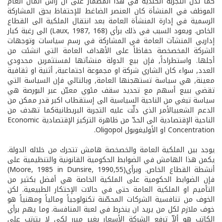
كما تدل التجربة الكندية في هذا المضمار على ان رأس المال العام
الموظف في المنشأة كان العنصر الضاغط للإحتفاظ بحق المشاركة
الرسمية في إدارة المنشأة العامة بعد انتقال الملكية الى القطاع
الخاص. ويعود السبب في ذلك برأي (Laux, 1987, 168) الى رغبة كبار
إداريي المنشآت العامة في المشاركة في رسم سياسات وتوجهات
الشركة المخصخصة حفاظاً على الأهداف العامة التي انشئت من
أجلها. واستطراداً, فإن بيع الدولة منشآتها لمستثمرين محدودي
العدد, سواء كان الشاري شركة او مجموعة اجتماعية, أثنية او ثقافية
معينة, هي سياسة تستهجنها العامة, وبالتالي فإن السياسة التي
تقضي ببيع أسهم مع تحديد سقف مئوي معيّن عبر البورصة هي
سياسة تبغي من الناحية السياسية الى إستقطاب اكبر قدر ممكن من
الدعم الشعبي­الأمر الذي دلّت عليه التجربة البريطانية­كما تهدف من
الناحية الإقتصادية الى الحدّ من ظاهرة التركيز الإقتصادية Economic
Concentration او الأوليغوبول Oligopol.
يوجد بين الملكية العامة والخصخصة هامش تتحرك من خلاله الدولة.
يكمن هذا الهامش في الضوابط الحكومية القانونية والتنظيمية على
أنشطة القطاع الخاص. وبرأي(Moore, 1985 in Dunsire, 1990,55)
فإن الضوابط الحكومية على الملكية الخاصة هي أفضل بكثير من
التأميم او الملكية العامة حتى في حالات الإحتكار الطبيعية. لكن
الخوف من تنافسية الشركات المحصّنة تكنولوجياً ومالياً ومهنياً هو
خوف ملازم لكل من يريد ان ينخرط في لعبة المنافسة. وما يهم برأي
الكاتب هو ألاّ ترفع الشركة الأسعار بغير مبرر لكي لا يترتب على