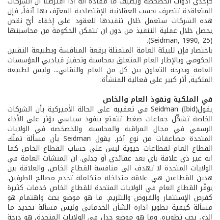
كإحدى أدوات الخصخصة ويضيف ما مفاده انه اذا افترضنا ان الشركات
المتعاقدة تتصرف بحسب العقلانية الإقتصادية المعرّف بها آنفاً, فإن
هذه الشركات ستعمل خلال تنفيذها للعقود على إخفاء أيّ نقص
يحصل خلال عملية التنفيذ من دون ان تتمكن الحكومة من محاسبتها
(Seidman, 1990, 25).
باختصار فإن للبيئة العامة المتمثلة برقعة المنافسة وبطبيعة التقنين
الحكومي وبالإطار العام المتعلق بمحاسبة وتحفيز قياديي المؤسسات
العامة وبدرجة التعاون بين كل من العام والنقابي... وليس لطبيعة
الملكية, أثر كبير على فعالية المنشأة.
في الملكية ونفوذ العام والخاص
يقولSeidman (Ibid) في تعقيبه على الحالة الأميركية بأن الشركات
الخاصة تشكّل جماعات ضغط تتمتع بنفوذ سياسي يؤثر على الأداء
الرسمي في مجال المراقبة والمحاسبة. وللخصخصة في الولايات
المتحدة مضاعفات من نوع آخر. يقول Seidman بأن مسألة تملّك
القطاع العام لقطاعات حيوية ليس على حساب القطاع الخاص كما
انه غير ذي علاقة بأي بعد عقائدي أو جدلي. ان المنشآت العامة في
الولايات المتحدة لا تهدف الى منافسة القطاع الخاص, والعلاقة بين
هذين القطاعين هي علاقة متداخلة متكاملة تخدم مصالح الطرفين.
يوفّر القطاع العام في الولايات المتحدة للقطاع الخاص خدمات كثيرة
كفرص الإستثمار والقروض والتلزيم. ما هو موضع بحث واهتمام هو
مسألة كيفية تطوير ادارة الشأن الخدماتي وليس مسألة تحديد ما
الذي يجب تطويره. وما هو موضع جدل في الولايات المتحدة, هو درجة