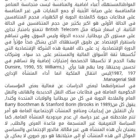
المواطن­المستهلك أعباء اضافية. والمنافسة ليست متجانسة العناصر.
فالمنافسة على صيانة الأبنية أو جمع النفايات هي غير المنافسة
على قطاعات حيوية كالملاحة الجوية او الكهرباء. فحجم المتنافسين
في الحالة الأولى هو اكبر بكثير من حجم المتنافسين في الحالة
الثانية. ان اسعار شركة مثل British Telecom تتمتع بامتياز تجاري
على مستوى كل بريطانيا, تحدده الدولة وليس السوق. وهي تساهم
باستقرار الإقتصاد عن طريق الإستهلاك الذي يشكل ضخاً مؤثراً في
الدورة الإقتصادية. زد على ذلك اهمية هذه الشركة الإقتصادية التي
تُكسبها ثقة الأسواق المالية والمستثمر على حد سواء. وشركات
بهذا الحجم لا تكسبها الخصخصة إمتيازات إضافية ولا تساهم في
تحسين ربحيتها. وما يهم هنا برأي (Dunsire, 1990, 55; Williams,
1987, 197)ليس انتقال الملكية انما أداء المنشأة الإداري
Managerial Skill.
في استعراضهما لبعض الدراسات عن فعالية بعض المؤسسات
الحكومية العاملة في قطاعات سكك النقل الحديدية والهاتف والنقل
العام والملاحة الجوية في كل من بريطانيا والولايات المتحدة وكندا,
يقول كل منBarry Boothman & Stanford Borin (Brooks in 1989)
بأن التقليل من إيجابيات ومنافع المنشآت الإجتماعية العامة هو أمر
تتم ملاحظته في غير دراسة. ان عدم مردودية المنشأة العامة, كما
السياسة التعريفية غير المنسجمة مع قاعدة العرض والطلب, لا
يعنيان بأن هذه المنشأة هي غير فعّالة. فالدور الإجتماعي والسياسي
الموكل الى هذه المنشآت أو الى مثيلاتها هو دور ضروري لا يمكن, بل