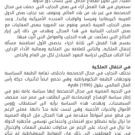
المبدأ, الى تعزيز القطاع الخاص على حساب دور الدولة.
نستعرض في هذا الفصل آراء في بعض التجارب التي حصلت في مجال
الخصخصة في غير بلد من بلاد العالم, ونتوقف عند تجارب بعض الدول
الغربية كبريطانيا وفرنسا والولايات المتحدة الأميركية وكندا, وعند
بعض التجارب العربية كمصر. ونقوم عند الضرورة ببعض المقاربات مع
بعض التجارب اللبنانية في هذا المجال, ونهدف من ذلك إلى إبراز
النتائج التي تمخّضت عن هذه التجارب والعوامل التي أثّرت فيها.
يقسم هذا الفصل الى ثلاثة اجزاء. يخصص الأول لمناقشة مسألة
إنتقال الملكية, والثاني للعلاقة بين الملكية وفعالية الأداء الإداري.
أما الثالث فيكرّس لدراسة النفوذ المتبادل لكل من العام والخاص.
في انتقال الملكية
تختلف التجارب في مجال الخصخصة باختلاف ثقافة الطبقة السياسية
وتوجهات الطبقة التكنوقراطية. وهي تخضع ايضاً لتأثيرات حركة رأس
المال العالمي. يقول Ayubi (1990)
في التجربة المصرية في مجال الخصخصة إنها سياسة عامة تقع في
إطار سياسة الإنفتاح الإقتصادية التي انطلقت في مصر منذ منتصف
السبعينيات, وتهدف هذه السياسة برأيه الى استقطاب رؤوس
الأموال والخبرات الأجنبية. وهي ليست غاية بحدّ ذاتها. فعلى الرغم
من قطع مصر أشواطاً متقدمة في هذا المجال, فإن الدولة المصرية
ما تزال برأيه تضطلع بدور اقتصادي واجتماعي توسعي. فأجهزة الدولة
ما تزال في ازدياد على الرغم من محاولات تقليص النفقات والإختزال
في عدد الموظفين. الى ذلك فإن الضوابط البيروقراطية لم تتأثر