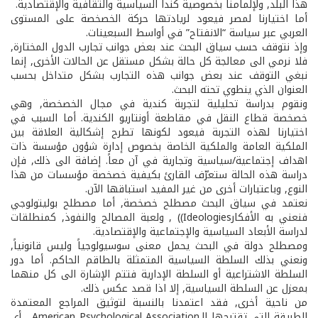
هذا البلد, ولإلمامنا بخصوصية كندا السياسية والثقافية والإقتصادية.
أما اختيارنا لمصر فيعود لريادتها حركة الخصخصة على المستوى
العربي عبر سياسة “الانفتاح” في أواسط السبعينات.
وإذ نتوقف حسب سياق البحث عند بعض جوانب تجارب الدول المختارة,
فلا نرمي الى معالجة كل حالة بشكل مستقل عن الحالات الأخرى, إنما
نبغي التوقف عند بعض جوانب هذه التجارب بشكل متداخل بحسب
العنوان الذي ينطوي تحته البحث.
ونقوم بدراسة تحليلية لتجربة كندية في مجال الخصخصة, وهي
خصخصة قطاع النقل في مقاطعة أونتاريو الكندية. أما السبب في
اختيارنا لهذه التجربة فيعود لكونها تطرح إشكالية العلاقة بين
الملكية العامة والملكية الخاصة بخصوص إدارة شؤون مؤسسة ذات
اهداف إجتماعية/سياسية وتجارية في آن معاً. إضافة الى ذلك, فإن
دراسة هذه الحالة ستعرّف القارئ بكيفية خصخصة مؤسسات من هذا
النوع, وباعتبارات أخرى من غير المفيد استباقها الآن.
نعتمد في سياق البحث مصطلح خصخصة, أما مصطلح بوليتولوجي
فنعني به الأفكارIdeologies)) , ولعبة المصالح والنفوذ, كمنطلقات
لدراسة الأبعاد السياسية والإجتماعية والإقتصادية.
ومصطلح دولة في البحث يحمل معنى سوسيولوجياً وليس قانونياً,
ونعني بذلك السلطة السياسية المتمثلة بالطاقم الحاكم. أما دور
السلطة الاشتراعية أو السلطة الإدارية فتتم الإشارة الى كل منهما
بمعزل عن السلطة السياسية, إلا اذا قصد عكس ذلك.
من ناحية أخرى, فقد اعتمدنا بالنسبة لتوثيق المراجع المعتمدة
الطريقة التي تقترحها الـAmerican Psychological Association , أي