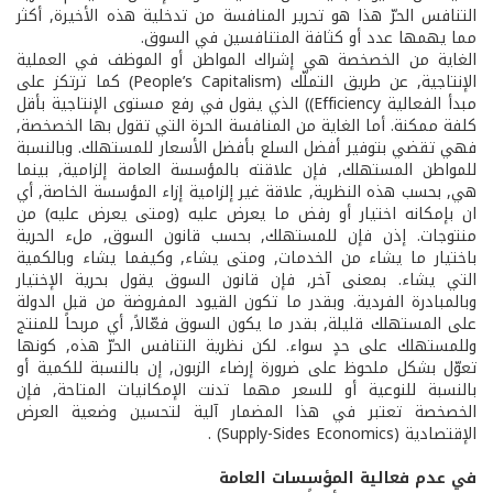
التنافس الحرّ هذا هو تحرير المنافسة من تدخلية هذه الأخيرة, أكثر
مما يهمها عدد أو كثافة المتنافسين في السوق.
الغاية من الخصخصة هي إشراك المواطن أو الموظف في العملية
الإنتاجية, عن طريق التملّك (People’s Capitalism) كما ترتكز على
مبدأ الفعالية Efficiency)) الذي يقول في رفع مستوى الإنتاجية بأقل
كلفة ممكنة. أما الغاية من المنافسة الحرة التي تقول بها الخصخصة,
فهي تقضي بتوفير أفضل السلع بأفضل الأسعار للمستهلك. وبالنسبة
للمواطن ­المستهلك, فإن علاقته بالمؤسسة العامة إلزامية, بينما
هي, بحسب هذه النظرية, علاقة غير إلزامية إزاء المؤسسة الخاصة, أي
ان بإمكانه اختيار أو رفض ما يعرض عليه (ومتى يعرض عليه) من
منتوجات. إذن فإن للمستهلك, بحسب قانون السوق, ملء الحرية
باختيار ما يشاء من الخدمات, ومتى يشاء, وكيفما يشاء وبالكمية
التي يشاء. بمعنى آخر, فإن قانون السوق يقول بحرية الإختيار
وبالمبادرة الفردية. وبقدر ما تكون القيود المفروضة من قبل الدولة
على المستهلك قليلة, بقدر ما يكون السوق فعّالاً, أي مربحاً للمنتج
وللمستهلك على حدٍ سواء. لكن نظرية التنافس الحرّ هذه, كونها
تعوّل بشكل ملحوظ على ضرورة إرضاء الزبون, إن بالنسبة للكمية أو
بالنسبة للنوعية أو للسعر مهما تدنت الإمكانيات المتاحة, فإن
الخصخصة تعتبر في هذا المضمار آلية لتحسين وضعية العرض
الإقتصادية (Supply-Sides Economics) .
في عدم فعالية المؤسسات العامة