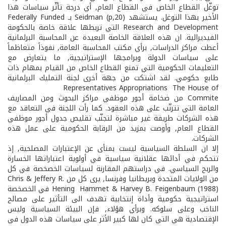
توغّل القطاع الخاص في القطاع العام, أي درجة تأثّر سياسات هذا
الأخير بهذا التوغل. يستشهد Seidman (p,20) بـ Federally Funded
Research and Development التي تربطها علاقة خاصة بالحكومة
الفيديرالية. ان هذه العلاقة الخاصة البعيدة عن المحاسبة البرلمانية
أعطت مراكز الدراسات, برأي مكتب المحاسبة العامة, نفوذاً متعاظماً
على سياسات الدولة وبرامجها الإستراتيجية, ما يتعارض مع
التعليمات الحكومية التي تمنع القطاع الخاص من القيام بمهام ذات
طابع حكومي. لقد اشتكت من جهة أخرى لجنة التمليك البرلمانية
Representatives Appropriations The House of
Commite من ضخامة أجور موظفي مراكز البحوث ومن المصاريف
العامة التي تترتّب على هذه العقود. كما رأت اللجنة في التعاقد مع
هذه الشركات طريقة غير مباشرة لتجنّب تقليص جدول أجور موظفي
القطاع العام, وأوصت بمزيد من الرقابة الحكومية على عمل هذه
الشركات.
إلا ان السلطة السياسية ليست بمنأى عن الإعتبارات المصلحية, إذ
تتحكم في أدائها عقلانية سياسية في أولوية اعتباراتها الخسارة
والربح السياسي. في دراستهم المقارنة لسياسات الخصخصة في كل
من الولايات المتحدة وبريطانيا وفرنسا, يرى كل من Chris & Jeffery R.
Hening Hammet & Harvey B. Feigenbaum (1988) في الخصخصة
استراتيجية حكومية وأداة إنتخابية تهدف الى التأثير على مصالح
الناخب وعلى سلوكه. وبرأي هؤلاء, فإن البيئة السياسية وليس
الإقتصادية هي التي كان لها كبير الأثر على سياسات هذه الدول في