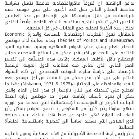
بدافع الواقعية. ان ظروفاً ماكروإقتصادية ضاغطة تتمثل بشراسة
منافسة القطاع الخاص حمل هذه الأخيرة على تبني موقف اتسم
بالبراغماتية من خلال موافقتها على الإختصار من عدد العاملين
البلديين لكي تستمر البلدية بمنافسة الشركة الخاصة, وأيضاً لتفادي
احتكار هذه الأخيرة لعملية جمع النفايات في كل المنطقة.
بالمقابل, تقول النظريات الإقتصادية للسياسة والإدارة Economic
Theories of Politics and Bureaucracy بعدم فعالية أداء موظفي
القطاع العام بسبب غياب الحوافز المنهجية وبسبب عقلانية الفرد
القائمة على البحث عن اكبر قدر ممكن من المنافع الشخصية مقابل
الإضطلاع بأقل الأكلاف الممكنة. وقادت هذه المسلّمة الى تفسير
العجز المالي الذي تعاني منه قطاعات الدول الغربية الرسمية
بالإعتماد على دراسة سلوك الموظف الإقتصادي أي ذلك السلوك
القائم على تبرير أكبر قدر ممكن من النفقات من أجل توسيع رقعة
النفوذ والمحافظة على الإمتيازات(Niskanen, 1971 & 1975) وهذا ما
اصطلح على تسميته في لبنان بالإهدار او هدر المال العام والذي
يمكن ان يعود لأسباب إضافية. يقول احد موظفي وزارة الصحة
اللبنانية الكوادر ان المؤسسات الإستشفائية التي تتعاقد مع الوزارة
تنتهج سلوكاً يثير كثيراً من الشكوك, إذ تنتفخ الفواتير بشكل يثير
الشك. اما الوزارة فهي عاجزة عن ضبط هذا السلوك بسبب طبيعة
الدور العلاجي التي تستند اساساً الى تقديرية واستنسابية المنشأة
المعالجة.
يحذر رئيس لجنة الخصخصة الأميركية من هذه العقلانية ويقول بالتلزيم