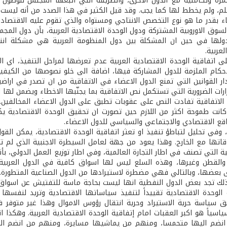
ة وتكاملية مع الدول الاخرى، والطريقة التي اتبعها المجلس للوصول 
لم، ولم يخطط لها كما يجب. وقد قيل الكثير في هذا الصدد من أنه ليست ا
اء بقدر ما هو نوع التخصص الانتاجي ومستواه والذي تقوم عليه الاقتصاد
لسوق الاوروبية المشتركة ودول الوحدة الاقتصادية العربية، بأن دول المجم
 دولها في حين ان المشكلة بين دول المنظومة العربية هي مشكلة انت
لعربية.
ى اتفاقية الوحدة الاقتصادية العربية عدم تعرضها لمراحل التنفيذ، اي ا
حكام الملزمة للدول المشاركة فيها، اضافة الى خلو نصوصها من الكيفية
ر القوانين التي تمنع الدول الاعضاء في الاتفاقية من ان تصدر في اراضي
رات الضرورية التي تستكمل نص الاتفاقية بما يجنّبها الاخطاء ويضمن لها ال
الاتفاقية تفادت النص على عقوبات تطبق على الدول الاعضاء المخالفين. 
 كانت طموحة اكثر من اللازم حين تصورت ان تحقيق الوحدة الاقتصادية
اقع الاقتصادي والاجتماعي والسياسي للدول الاعضاء.
وفي تحليل لتباطؤ تنفيذ او تعثر اتفاقية الوحدة الاقتصادية، يمكن القول 
اقاتها مع الخارج. وهذا يعود من جهة لعامل السيطرة الاجنبية الذي لم 
مية التي تصنف في اطار التجارة العالمية، وفي اطار توزيع العمل الدولي، بأ
القطن وغيرها، وهذه السلع ليس لها اسواق كافية في الدول العربية. 
ى بعضها، وبالتالي فهي مضطرة لاستيرادها من الدول الصناعية المتطورة.
لك تجد بعض الدول النفطية انها ليست بحاجة ماسة للتفتيش عن اسواق عرب
الوحدة الاقتصادية تقييداً لتنفيذ سياساتها الاقتصادية وتريد لنفس
بق سياسة حرية الاستيراد وحرية انتقال رؤوس الاموال وهذا غير متوفر ف
سياسياً هو اكبر العقبات امام إتفاقية الوحدة الاقتصادية العربية. وهك
ضم اليها متحمسا، ومنهم من يماشيها مسايرة، ومنهم من انضم اليها 