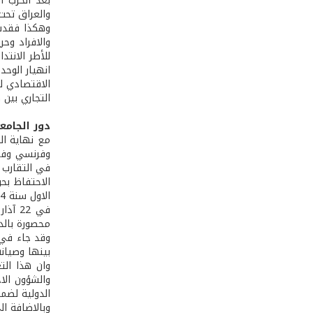
بعد الحرب ا
والعراق تحت 
وهكذا فقدت ا
والافراد وحر
للأطر الانتد
التجاري بين
دور الجامع
مع نهاية ال
وفرنسي وفرض
في التقارب 
محصورة بالدو
وقد جاء في 
بينها وصيان
وان هذا الت
والشؤون الا
الدولية لضما
وبالاضافة ا