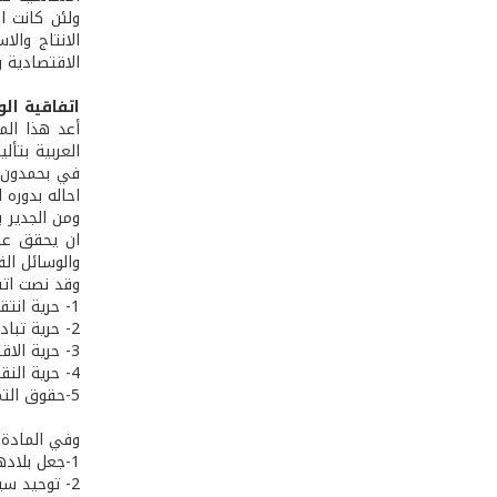
ولئن كانت ا
الانتاج وال
الاقتصادية و
اتفاقية الو
العربية بتأ
احاله بدوره ال
ومن الجدير 
ان يحقق على
والوسائل الق
وقد نصت اتف
1- حرية انتقال الاشخاص ورؤوس الاموال.
2- حرية تبادل البضائع والمنتجات الوطنية والاجنبية.
3- حرية الاقامة والعمل والاستخدام وممارسة النشاط الاقتصادي.
4- حرية النقل والترانزيت واستعمال وسائل النقل والمرافئ والمطارات المدنية.
5-حقوق التملك والايصاء والارث.
وفي المادة ا
1-جعل بلادها منطقة جمركية حرة.
2- توحيد سياسة الاستيراد والتصدير والانظمة المتعلقة بهما.