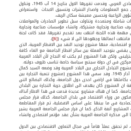
الاقتصادية والمالية. وقد أُنيطت بهذه اللجنة اول محاولة لوضع قواعد التعاون الاقتصادي العربي. وقدمت تقريرها الاول بتاريخ 14 آب 1945، وتناول
 من جمع المعلومات واصدار النشرات وتنسيق الابحاث واستعراض
لشؤون الزراعية وتحسين معيشة سكان الريف.
يات شاملة ومتعددة وتناولت سبل تطوير الصادرات والمواصلات
غرف صناعية وتجارية مشتركة، وانشاء مؤسسات صناعية وتجارية
 مهمة هذه اللجنة انتهت بعد تقديم تقريرها. فقد كانت لجنة
فانتهت اعمالها وجهودها الى لا شيء (
[6]
).
 اقتصادية، منها مشروع توحيد النقد بين الاقطار العربية، الذي
د العظم، وكان يقضي بتوحيد العملة بين سائر اقطار الجامعة مع الغاء كافة
ليني. ولكن هذا المشروع لم يكتب له النجاح لأن البلاد العربية
مركزي في اي دولة سيتبع سياسة خاصة تناسب ظروف دولته.
وع التبادل التجاري بين البلاد العربية وقد وضعه السيد كمال
جنبلاط وتبنته الحكومة اللبنانية ورفعته بمذكرة الى الامانة العامة للجامعة بتاريخ 10 آذار 1945. وقد سمي هذا المشروع (مشروع تنمية التجارة بين
ت بكاملها في اراضي احدى دول الجامعة، وكذلك البضائع التي
 ان المشروع كان يهدف الى اطلاق حرية التجارة بين البلدان
لجامعة. كما ان هناك مشاريع عديدة قدمت في هذا الاطار آنذاك
ن من وزراء الاقتصاد في بلدان الجامعة، كذلك قرار مجلس
تها الاقتصادية في ما بينها على اساس الافضلية، ثم قرار المقاطعة
ك المشاريع آنفة الذكر، كما ان قرار مجلس الجامعة العربية يشير
ا الى مذكرة الجامعة العربية بشأن عقد مؤتمر اقتصادي وانشاء
194 وبعد ذلك بأكثر من ست سنوات، لم تحقق عملاً هاماً في مجال التعاون الاقتصادي بين الدول