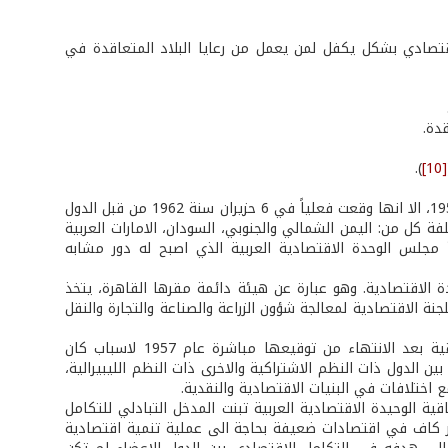
الاقتصادي بشكل يكفل لمن يعمل من رعايا البلاد المتعاقدة في
).
[10]
ومع ان هذه الاتفاقية أقرت من قبل المجلس الاقتصادي التابع للجامعة العربية عام 1957، الا انها وقعت فعلياً في 6 حزيران سنة 1962 من قبل الدول
فة كل من: اليمن الشمالي والجنوبي، السودان، الامارات العربية
أ مجلس الوحدة الاقتصادية العربية الذي اصبح له دور مشابه
الاقتصادية. وهو عبارة عن هيئة دائمة مقرها القاهرة، يتخذ
لجنة الاقتصادية لمعالجة شؤون الزراعة والصناعة والتجارة والنقل
وككل الاتفاقيات العربية التي لا تتمتع بالانسابية الطبيعة، فقد تعثرت هذه الاتفاقية بعد الانتهاء من توقيعها مباشرة عام 1957 لاسباب كان
 الدول ذات النظم الاشتراكية والاخرى ذات النظم الليبيرالية،
ختلافات في البنيات الاقتصادية والنقدية.
ية الوحيدة الاقتصادية العربية تبنت المدخل التبادلي للتكامل
ير كاف في اقتصادات ضعيفة بحاجة الى عملية تنمية اقتصادية