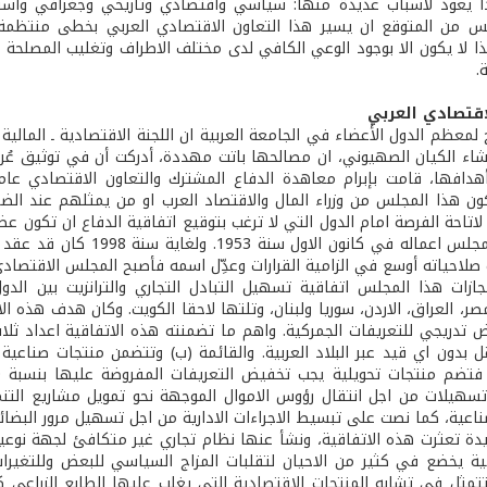
ذا يعود لاسباب عديدة منها: سياسي واقتصادي وتاريخي وجغرافي واسب
يس من المتوقع ان يسير هذا التعاون الاقتصادي العربي بخطى منتظمة
ا لا يكون الا بوجود الوعي الكافي لدى مختلف الاطراف وتغليب المصلحة ال
.
قتصادي العربي
لمعظم الدول الأعضاء في الجامعة العربية ان اللجنة الاقتصادية ـ المالية
نشاء الكيان الصهيوني، ان مصالحها باتت مهددة، أدركت أن في توثيق عُر
كون هذا المجلس من وزراء المال والاقتصاد العرب او من يمثلهم عند الضر
لاتاحة الفرصة امام الدول التي لا ترغب بتوقيع اتفاقية الدفاع ان تكون 
في كانون الاول سنة 1953. ولغاية سنة 1998 كان قد عقد اكثر من 62 دورة (
صلاحياته أوسع في الزامية القرارات وعدِّل اسمه فأصبح المجلس الاقتصادي
ر، العراق، الاردن، سوريا ولبنان، وتلتها لاحقا الكويت. وكان هدف هذه ا
تدريجي للتعريفات الجمركية. واهم ما تضمنته هذه الاتفاقية اعداد ثلاث
وتسهيلات من اجل انتقال رؤوس الاموال الموجهة نحو تمويل مشاريع الت
صناعية، كما نصت على تبسيط الاجراءات الادارية من اجل تسهيل مرور البضائع (ا
دة تعثرت هذه الاتفاقية، ونشأ عنها نظام تجاري غير متكافئ لجهة نوعي
ية يخضع في كثير من الاحيان لتقلبات المزاج السياسي للبعض وللتغيرات 
تمثل في تشابه المنتجات الاقتصادية التي يغلب عليها الطابع الزراعي كذ