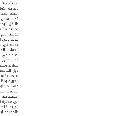
بالدرجة الا
النظم العقا
كذلك شمل ال
والنقل البح
ومالية مشتر
مؤقتة، ولم 
كذلك وفي اطا
العملات القد
اصبحت في وح
كذلك وفي اط
دول الجامعة
صنعت بكامله
العربية ويظ
منها ميثاق
الاقتصادية ل
الى مذكرة ا
(هيئة اقتصا