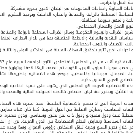
لسياسة المتعلقة بالزراعة والصناعة والتجارة الداخلية وتوحيد التشريع 
صناعة والمهن شروطا متكافئة.
 مصر، سوريا، العراق، الاردن، الكويت ثم انضمت اليها لاحقا وبتواريخ مختل
بيا، الصومال، موريتانيا وفلسطين. وبوضع هذه الاتفاقية وتطبيقها نش
تصادي العربي السابق ذكره.
ة الاقتصادية العربية هو المجلس الذي يشرف على تنفيذ اتفاقية الوحدة 
بية الثلثين، ويتفرع عنه لجان اختصاص كاللجنة الجمركية المالية والنقدية وال
فات السياسية وتعارض الانظمة بين الدول العربية. كما كان هناك تعارض بين
فطية غنية ودول فقيرة،و ودول ذات ثقل بشري وسياسي، ودول صغيرة، مع ا
افات السياسية وتعارض النظم الاقتصادية بين الدول العربية، نرى ان اتفاق
ن خلال تحرير السلع وحرية تنقل الاشخاص ورؤوس الاموال. وهذا وحده غ