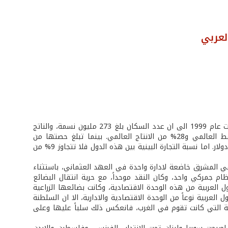
لعربي
تتوزع البلاد العربية على مساحة من الاراضي توازي 14 مليون كلم مربع، وتشير مؤشرات عام 1999 الى ان عدد السكان بلغ 273 مليون نسمة، والناتج
المحلي الاجمالي 622 مليار دولار، وتستحوذ هذه البلاد على 62.5% من احتياط النفط العالمي و28% من الانتاج العالمي. بينما تبلغ حصتها من
الصادرات 3% او ما يوازي 163 مليار دولار، ومن الواردات العالمية 2.6% او 157.7 مليار دولار. اما نسبة التجارة البينية بين هذه الدول فلا تتجاوز 9% من
 في المشرق خاضعة لادارة واحدة في العهد العثماني، باستثناء
م جمركي واحد، وكان النقد موحداً، مع حرية انتقال البضائع
ل العربية من هذه الوحدة الاقتصادية، وكانت بضائعها الزراعية
 العربية نوعاً من الوحدة الاقتصادية والادارية، الا ان السلطنة
ية التي كانت تقوم في الغرب، فانعكس ذلك سلباً عليها وعلى