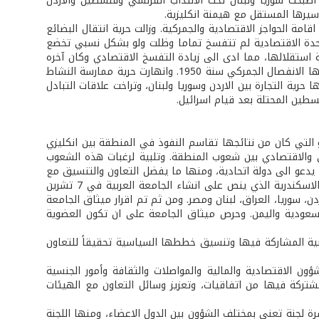
 اصبحت سوريا ولبنان تحت الانتداب الفرنسي وفلسطين والاردن
 سيرها المستقل مع هيمنة انكليزية.
مة الحواجز الاقتصادية والجمركية. وزالت حرية انتقال البضائع
لوحدة الاقتصادية لم تتفسخ تماما وظلت ولو بشكل نسبي تخضع
ية استقلالها، مما ادى الى زيادة التفسخ الاقتصادي وكان آخره
انهيار الوحدة الاقتصادية بين سوريا ولبنان، حيث انتهت الوحدة النقدية عام 1948 وتبعها الانفصال الجمركي سنة 1950. وانهارت حرية ممارسة النشاط
 سنة 1952، كما انهارت في الفترة ذاتها حرية التجارة بين الاردن وسوريا ولبنان، وتراخت علاقات التبادل
سطين المحتلة بعد قيام اسرائيل.
 التي كان من نتائجها تقاسم النفوذ في المنطقة بين انكليزي
 والاقتصادي بين شعوب المنطقة. وتلبية لرغبات هذه الشعوب
دعو الى دولة اتحادية، ومنها ما يفضل التعاون والتنسيق مع
الاحتفاظ بحق كل دولة باستقلالها واتخاذ قرارها. وكان بنتيجة ذلك ان وقع بروتوكول الاسكندرية الذي ينص على انشاء الجامعة العربية في 7 تشرين
 الاردن، سوريا، العراق، لبنان ومصر. ومن ثم تم اقرار ميثاق الجامعة
، كل من السعودية واليمن. وحرص ميثاق الجامعة على ان تكون العضوية
بية المشاركة فيها وتنسيق خططها السياسية تحقيقاً للتعاون
 الاقتصادية والمالية والمواصلات والثقافة وأمور الجنسية
شتركة فيها من اتفاقيات، وتعزيز وسائل التعاون مع الهيئات
 لجنة تعنى بمختلف الشؤون بين الدول الاعضاء، ومنها اللجنة