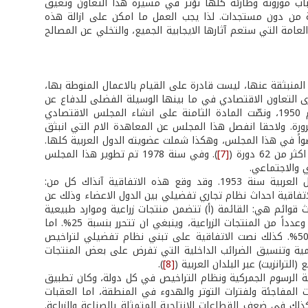
اب موروثة وطارئة كلها تؤثر في مسيرة هذا التعاون وتعيق
 من دون مستجدات. لذا يجب العمل ما امكن على ازالة هذه
عامة التي ستعم آثارها الايجابية الجميع، والتخلي عن المصالح
 المنبثقة عنها، ليست قادرة على القيام بالاعمال المنوطة بها،
ى التعاون الاقتصادي في ما بينها الوسيلة الفضلى للدفاع عن
مصالحها وأهدافها، قامت بإبرام معاهدة الدفاع المشترك والتعاون الاقتصادي عام 1950، ونصّت المادة الثامنة على انشاء المجلس الاقتصادي
ورة. ولاحقا انفصل هذا المجلس عن المعاهدة الام التي انبثق
عضواً في هذا المجلس، وهكذا شملت عضويته الدول العربية كلها.
[7]
). وفي سنة 1978 تم تطوير هذا المجلس
 والاجتماعي.
ومن اهم انجازات هذا المجلس اتفاقية تسهيل التبادل التجاري والترانزيت بين الدول العربية سنة 1953. وقد وقع هذه الاتفاقية آنذاك كل من:
لاتفاقية احداث نظام تجاري تفضيلي بين الدول الاعضاء وذلك عن
 قوائم هي: القائمة (أ) تتضمن منتجات زراعية وموارد طبيعية
يجب ان تنتقل بدون اي قيد عبر البلاد العربية. والقائمة (ب) وتتضمن منتجات صناعية وعدداً من المنتجات الزراعية، وينبغي ان تتحرر بنسبة 25%. اما
القائمة (ج) فتضم منتجات تحويلية يجب تخفيض التعريفات المفروضة عليها بنسبة 50%. كذلك نصت الاتفاقية على تبني نظام تفضيلي لتراخيص
نمية وتنسيق الضرائب الداخلية التي تفرض على بعض المنتجات
لترانزيت) عبر البلدان العربية (
[8]
).
ة الرسوم الجمركية ونظام التراخيص في كل دولة، وكان تطبيق
المفاجئة ولفترات التوتر والهدوء في المنطقة، اما العقبات
لك في ضعف القطاعات الانتاجية المتمثلة بالصناعة والزراعة.