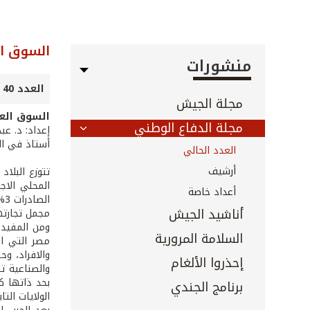
السوق ال
منشورات
العدد 40 - نيسان 2002
مجلة الجيش
السوق العر
مجلة الدفاع الوطني
إعداد: د. عب
أستاذ في الج
العدد الحالي
أرشيف
أعداد خاصة
أناشيد الجيش
مجمل تجارتها
ومن المفيد 
السلامة المرورية
مصر التي اس
والافراد، وح
إحذروا الألغام
والصناعية تن
بحد ذاتها ك
برنامج الجندي
الولايات التا