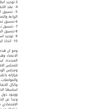
3-توحيد انظمة النقل والترانزيت.
4- عقد الاتفاقات التجارية واتفاقات المدفوعات مع البلدان الاخرى بصورة مشتركة.
5- تنسيق ا
الزراعة وال
6-تنسيق تشريع العمل والضمان الاجتماعي.
7- تنسيق تشريع الضرائب والرسوم الحكومية وسائر الضرائب المتعلقة بالزراعة والصناعة.
8-تنسيق السياسات النقدية والمالية والانظمة المتعلقة بها في بلدان الاطراف المتعاقدة.
9- توحيد اساليب التصنيف والتبويب الاحصائية.
10- اتخاذ اية اجراءات اخرى تلزم بتحقيق الاهداف المبينة في المادتين الاولى والثانية (
الاعضاء وهي:
المتحدة، لي
للمجلس الاق
ومجلس الوحد
قراراته باغل
والمواصلات.
اساسها الخلا
ووجود دول ن
وعدا عن الخل
الاقتصادي م