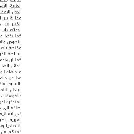
شاملة مستمر
الطريق الأس
الدول الاعض
مقارنة بين ا
الكبير بين
الاقتصادات ا
كما يؤخذ عل
النصوص والا
مختصة باصدا
السلطة القرا
كما ان هذه 
لاحقا، انها
متجاهلة الو
عدا عن ذلك، 
بالنسبة لعل
البلدان النا
والفوسفات و
المتوفرة لد
اضافة الى ذ
في اتفاقية 
العربية، تط
اقتصادياً و
فمنهم من ان