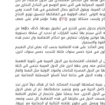
الى هدفه في التكامل الاقتصادي بين الدول الاعضاء لم تكن
لقيود الجمركية هي التي تمنع التوسع في التبادل التجاري بين
ات العربية. ويقول الدكتور جمال العطيفي في هذا الصدد وفي
وعة الاولى اعطت الاولوية في اتفاقاتها لتنسيق توزيع الانتاج
اج وليست مشكلة توزيع (
[11]
). وهذا مؤشر هام على ضعف
لالتزام بجدول زمني للتدرج في تطبيق بنودها، كذلك خلوّها من
 التي سيتم بها تنفيذ القرارات، او تحديد اي سلطة دستورية
ها قوانين وقرارات تتعارض مع احكام الاتفاقية وان تصدر هذه
قوة والاستمرار.
ومن المآخذ على هذه الاتفاقية بحسب آراء بعض لجان التقييم
 يكون في فترة خمس سنوات قابلة للتجديد خمس سنوات اخرى،
ان العلاقات الاقتصادية بين الدول العربية هي ثانوية الاهمية
تتخلص منه، ومن جهة اخرى فان الدول العربية تنتمي الى كتلة
نها من الدول المصدرة للخامات والمواد الاولية مثل النفط والغاز
وهذه الدول هي بحاجة ايضا للسلع الترسملية الصناعية غير
ية لسلعتها الوحيدة المصدّرة. كما ان هناك دولاً اخرى تجد
ها كامل الحرية في وضع وتنفيذ مخططاتها. ثم ان بعض الدول
ي الدول الاخرى، مما يجعلنا نقول باختصار ان تعارض الانظمة
ذا انقسمت الدول في نظرتها الى هذه الاتفاقية كل حسب وضعه،
ويعمل على تطوير علاقته الثنائية او الجماعية مع غيرها،