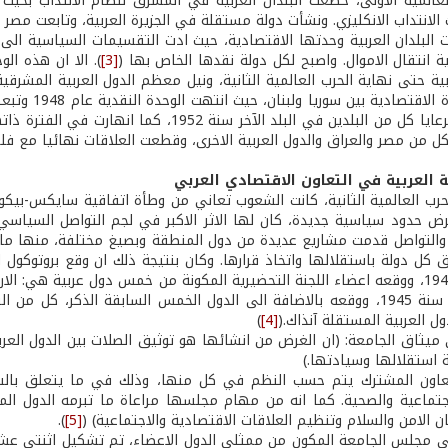
لعالمية الاولى، خضعت البلدان العربية في المشرق لنظام الانتداب بحيث
الانتداب الانكليزي. ونشأت دولة مستقلة في الجزيرة العربية، وتابعت مصر
لبلدان العربية وحدتها الاقتصادية، حيث ادت التقسيمات السياسية الى اقا
ية انتقال الاموال. واصبح لكل دولة نقدها الخاص بها (
[3]
). الا ان هذه ا
ابية حتى نهاية الحرب العالمية الثانية، ونيل معظم الدول العربية المشرق
الاقتصادي لرعايا كل من البلدين في البلد الآخر
 كل من مصر والعراق والدول العربية الاخرى، وقطعت العلاقات نهائيا مع فل
ة العربية في التعاون الاقتصادي العربي
حرب العالمية الثانية، كانت الشعوب تعاني من وطأة اتفاقية سايكس-بيكو
 حدود سياسية جديدة، كان لها الاثر الاكبر في لجم التواصل السياسي
والتواصل قدمت مشاريع عديدة من دول المنطقة وبصيغ مختلفة، منها ما ي
الاول سنة 1944، ووقعه اعضاء اللجنة التحضيرية المكونة من خمس دول عربية هي:
في 22 آذار سنة 1945، ووقعه بالاضافة الى الدول الخمس السابقة الذكر
ل العربية المستقلة آنذاك.(
[4]
)
ميثاق الجامعة: (ان الغرض من انشائها هو توثيق الصلات بين الدول العر
ة استقلالها وسيادتها.)
عاون المشترك يتم حسب النظم في كل منها، وذلك في ما يتعلق بالشؤون
جتماعية والصحية. كما انه من مهام مجلسها مراعاة ما تبرمه الدول الم
ن الامن والسلام وتنظيم العلاقات الاقتصادية والاجتماعية) (
[5]
).
لى مجلس الجامعة المكون من ممثلي الدول الاعضاء، تم تشكيل اثنتي عشرة