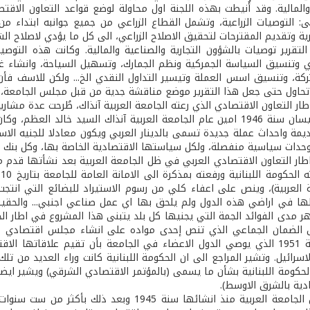
ولى: التوصيات الزراعية، وتشمل القطاع الزراعي من جميع جوانبه ابتداء
رية وتقديم المقترحات لتحقيق الاصلاح الزراعي، الى كل ما يؤدي لاصلاح ا
تقرير توصيات بالشؤون التجارية والصناعية والمالية. وكانت هذه التوص
ري وتنسيق السياسة الجمركية ونظم الجمارك، وتسهيل السياحة، وانشاء 
كة، وتنسيق اسس العملة وتيسير التداول النقدي الخ... ولكن للاسف فأن
تحاول حتى جعل هذا التقرير موضع مناقشة جدية من قبل مجلس الجامعة، 
ر التعاون الاقتصادي الذي رعته الجامعة العربية آنذاك، طُرحت عدة مشاريع
قدمه في نيسان سنة 1946 امين عام الجامعة العربية آنذاك السيد خال
يمة واحداث عملة جديدة تسمى بالدينار العربي ويكون معادلا للجنيه الاستر
دات سياسية منفصلة، ولكل سياستها الاقتصادية الخاصة بها، وكل بنك 
ار التعاون الاقتصادي العربي في ظل الجامعة العربية بعد نشأتها قدم مشر
 العربية)، وينص على اعفاء كلي من رسوم الاستيراد للبضائع التي انتج
ا في اراضي هذه الدول ولم يلحق بها اي عمل صناعي اجنبي... والحقيقة
هر مدى الفوائد الجمة التي يجنيها كل بلد يتبنى هذا المشروع في اطار ا
 الضمان الجماعي الذي تنص إحدى مواده على انشاء مجلس اقتصادي مكو
الجامعة سنة 1951 الذي يوصي الدول الاعضاء في الجامعة بأن تقيم علاقا
اسرائيل. وتشير المراجع الى ان الحكومة اللبنانية كانت وراء العديد من تل
لحكومة اللبنانية بشأن ما يسمى (بالمؤتمر الاقتصادي الشرقي) ويشير ايض
دية بالشرق الاوسط).
والحقيقة ان الجامعة العربية منذ انشائها سنة 5