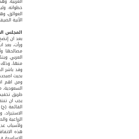
العربية. وه
خطواته. ول
العوائق، وهذ
الآنية الضيقة
المجلس الا
بعد ان إتضح 
ورأت، بعد ا
العربي. ويت
منها، وذلك 
وقد باشر المجلس اعماله 
بحيث اصبحت 
السعودية، مص
طريق تخفيض 
الاستيراد، 
الزراعية وال
ولأسباب عدي
هذه الاتفاق
الاساسية فت