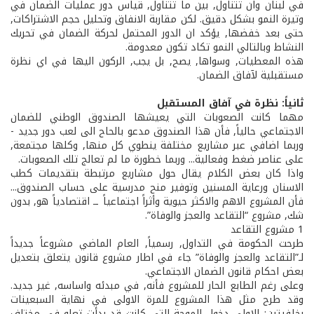
في لبنان وان تتناول, بين ما تتناول, قياس دور عمليات الضمان في
وتيرة النمو بشكل دقيق. لكن مقاربة الانفاق وتحليل حجم الاشتراكات,
حتى بعد خفضها, يؤكد ان الدور المحتمل لحركة الضمان في تحريك
النشاط وبالتالي النمو تكاد تكون معدومة.
هذه المعطيات, وسواها, يصح, بل يجب, الركون اليها في اي نظرة
مستقبلية لآفاق الضمان.
ثانياً: نظرة في آفاق المستقبل
مهما كانت الصعوبات التي يعيشها الصندوق الوطني للضمان
الاجتماعي حالياً, فأن هذا الصندوق مدعو بالحاح الى لعب دور جديد ­
وربما اضافي­ عبر مشاريع مختلفة ينطوي كل منها, وكلها مجتمعة,
على عناصر ضغط وفعالية... وربما خطورة ما لم تعالج تلك الصعوبات.
واذا كان بعض الكلام يقال حول مشاريع مرتبطة بتقديمات كطب
الاسنان ورعاية المسنين وتوفير منح مدرسية على حساب الصندوق...
فأن المشروع الاهم والاكثر حيوية وأثراً اجتماعياً ــ اقتصادياً هو, بدون
شك, مشروع “التقاعد والعجز والوفاة”.
1­ مشروع التقاعد
طرحت الحكومة في التداول, رسمياً, العام الماضي مشروعاً جديداً
لـ”التقاعد والعجز والوفاة” جاء في اطار مشروع قانون يتعلق بتعديل
بعض احكام قانون الضمان الاجتماعي.
وعلى رغم الطابع الحار للمشروع فأنه, في مبدئه واساسه, غير جديد.
وقد طرح مثل هذا المشروع للمرة الاولى في نهاية السبعينات
بخلفيتين: الاولى دخول الموجة التي كانت قد بدأت تعلو في مختلف