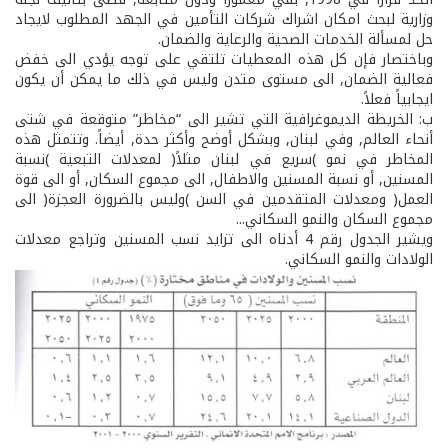
وزارية لبحث امكان اشراك شركات التأمين في الجهد المطلوب لايجاد
حل لمسألة الخدمات الصحية والرعاية والضمان.
وباختصار فإن كل هذه المعطيات تلتقي على توجه يؤدي الى خفض
فعالية الضمان, الى مستوى متدن وليس في ذلك ما يمكن أن يكون
ايجابياً فعلاً.
ب: الخريطة الديموغرافية التي تشير الى “مخاطر” متوقعة في شتى
أنحاء العالم, وفي لبنان, وبشكل أوضح وأكثر حدة, أيضاً. وتتمثل هذه
المخاطر في نمو )سريع في لبنان مثلاً( لمعدلات التبعية )نسبة
المسنين, أو نسبة المسنين والاطفال, الى مجموع السكان, أو الى قوة
العمل( ومعدلات المتقدمين في السن )وليس بالضرورة العجزة( الى
مجموع السكان والنمو السكاني...
ويشير الجدول رقم 4 أدناه الى تزايد نسب المسنين وتراجع معدلات
الولادات والنمو السكاني.