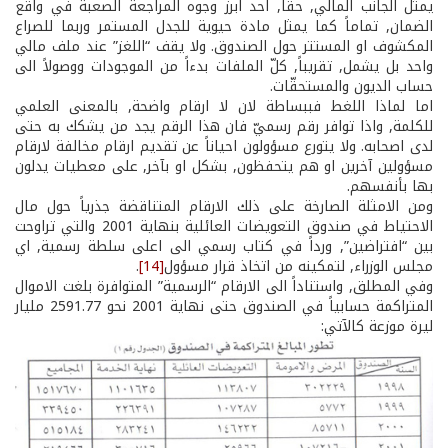
يمثل الجانب المالي, حقاً, احد ابرز وجوه المراجعة الصعبة في واقع
الضمان, تماماً كما يمثل مادة حيوية للجدل المستمر­ وربما للصراع
المكشوف او المستتر­ حول الصندوق. ولا يقف “اللغز” عند ملف مالي
واحد بل يشمل, تقريباً, كلّ الملفات بدءاً من الموجودات ووصولاً الى
حساب الديون والمستحقّات.
اما لماذا اللغط فببساطة لان لا ارقام واضحة, بالمعنى العلمي
للكلمة, واذا توافر رقم رسميّ فان هذا الرقم يجد من يشكك به حتى
لدى اصحابه. ولا يتورع مسؤولون احياناً عن تقديم ارقام مخالفة لارقام
مسؤولين آخرين او هم يتحفظون, بشكل او بآخر, على معطيات يدلون
بها بأنفسهم.
ومن الامثلة الصارخة على ذلك الارقام المتناقضة جذرياً حول مال
الاحتياط في صندوق التعويضات العائلية بنهاية 2001 والتي تراوحت
بين “افتراضين”, ورداً في كتاب رسمي الى اعلى سلطة رسمية, اي
مجلس الوزراء, لتمكينه من اتخاذ قرار مسؤول
[14]
.
وفي المطلق, واستناداً الى الارقام “الرسمية” المتوافرة بلغت الاموال
المتراكمة حسابياً في الصندوق حتى نهاية 2001 نحو 2591.77 مليار
ليرة موزعة كالآتي: