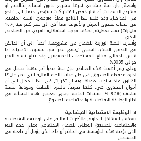
واسعة, وان ثمة مشاريع, آخرها مشروع قانون اسقاط تكاليف, أو
مشروع التسويات, أو قرار خفض الاشتراكات ستؤدي, حتماً, الى تراجع
في المداخيل. وقد ظهر هذا التراجع فعلاً, وبوضوح, السنة الماضية,
في حساب صندوق المرض والأمومة مما أدى الى عجز كبير فيه )107
مليارات( تمت تغطيته, بخلاف موجب استقلالية الفروع, من الصناديق
الأخرى.
وأشارت اللجنة الوزارية للضمان في مشروعها, أيضاً, الى أن الفائض
في التدفق النقدي السنوي “يخفي عجزاً في مستوى الاحتياط اذا
قيس باجمالي مبالغ المستحقات للمضمونين, وقد تبلغ نسبة العجز
حوالي 30­35%.
وعلى رغم أهمية هذه المخاطر, فإن ثمة خطراً آخر مهماً يتمثل في
ادارة محفظة الصندوق, في ظل غياب اللجنة المالية التي نص عليها
القانون منذ سنوات طويلة. ويشار, تكرارا”, في هذا المجال الى أن
أموال الصندوق هي, كلها تقريباً, بالليرة اللبنانية ومودعة بنسبة
ساحقة )92.8 %( بسندات الخزينة. ويدرج معنيون هذه المسألة في
اطار الوظيفة الاقتصادية والاجتماعية للصندوق.
3: الوظيفة الاقتصادية الاجتماعية
تنعكس المشاكل الادارية, والثغرات المالية, على الوظيفة الاقتصادية
والاجتماعية للصندوق الوطني للضمان الاجتماعي وعلى حجم الدور
الذي تؤديه هذه المؤسسة في الحاضر أو ذاك الذي يؤمل أن تلعبه في
المستقبل.