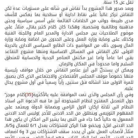
تقل عن 15 سنة.
وبعد صدور هذا المشروع بدأ نقاش في شأنه على مستويات عدة لكن
النقاش تركز غالباً على نقاط ادارية أو سطحية بما يعكس للأسف
مدى طبيعة جوانب من الخلافات القائمة على أسس سياسية وحتى
مذهبية وطائفية وشخصية. وهكذا كان كلام كثير يقال, مثلاً, على
موضوع الصلاحيات بين مجلس الادارة والمدير العام واللجنة الفنية
وكذلك على وصاية وزارة العمل وعلى الجدوى من اضافة وصاية وزارة
المال وسوى ذلك من المواضيع ذات الطابع السياسي الاداري بالدرجة
الاولى. لكن النقاش في المسائل الاساسية ومنها مشروع التقاعد
بقي اما عاماً واما غير مكتمل العناصر الجدية والحسابية للمنطق
السليم واما محدوداً في المكان والزمان.
ويمكن ان يستدلّ الى أبرز عناصر النقاش من خلال مواقف رئيسية
منها خصوصاً موقف المجلس الأقتصادي والاجتماعي الذي كان يصيغ,
للمرة الاولى منذ انشائه قبل سنتين, رأياً رسمياً في أول مشروع يحال
عليه.
وفي رأي المجلس والذي تمت الموافقة عليه بالأكثرية
[35]
كلام موجز”
حول التعديل المقترح لنظام الشيخوخة أبرز ما فيه الدعوة الى اسناد
النظام الى ثلاثة اركان: الاول الزامي وبضمانة الدولة ويعتمد على
المفهوم التوزيعي وينطلق من الحد الادنى للأجر. )وليس الحد الادنى
المعمول به حالياً كما جاء في النص بما يشير الى امكان ان يكون هذا
الحد الادنى اقل(. ويخضع هذا الركن لاشتراكات بعدل 6/1 للعمال و6/5,
مثلاً, لأصحاب العمل على أن يحدد سقف الاشتراكات بين 3 و6 اضعاف
الحد الادنى للأجور. اما الركن الثاني فهو ايضاً الزامي ويصيب الأجور