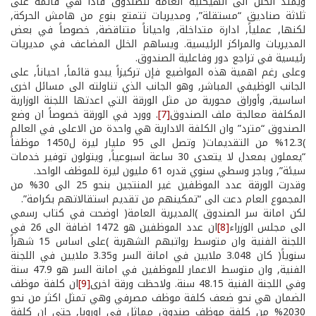
ويمتد الخلل الى الهيكلية العامة للصندوق فاذا هي قائمة على
ثلاثة صناديق “مستقلة”, ومديريات تتمتع بنوع من هامش الحركة,
لكنها, عملياً, ادارة متداخلة, واحياناً متناقضة, خصوصاً في بعض
المديريات والمراكز الرئيسية. ويساهم الخلل المضاعف في مديريات
رئيسية في تراجع دور وفاعلية الصندوق.
وعلى رغم اهمية هذه المواضيع فإن تركيزاً يبدو قائماً, احياناً, على
الجانب الوظيفي المباشر, وهو الجانب الذي تناولته الى مسائل اخرى
اساسية, وأوراق محورية من مثل الورقة التي اعدتها اللجنة الوزارية
المكلفة معالجة ملف الصندوق
[7]
. وورد في الورقة خصوصاً ان وضع
الصندوق “مترد” وان الكلفة الادارية هي واحدة من الاعلى في العالم
)12.3% من التقديمات( وتصل الى 95 مليار ليرة ل1450 موظفاً
“يعملون بمعدل لا يتعدى 30 ساعة اسبوعياً, ويتولون توفير خدمات
سيئة”, وباجر وسطي سنوي قدره 61 مليون ليرة للموظف الواحد.
وقدرت الورقة عدد الموظفين غير المنتجين بنحو 25 الى 30% من
المجموع العام دعت الى “تمكينهم من تقديم استقالاتهم بكرامة”.
لكن امانة سر الصندوق )المديرية العامة( اوضحت في كتاب رسمي
الى مجلس الوزراء
[8]
ان عدد الموظفين هو 1472 اضافة الى 26 في
اللجنة الفنية وان متوسط رواتبهم الشهرية )على اساس 15 شهراً
سنوياً( كان 3.048 ملايين في امانة السر و3.35 ملايين في اللجنة
الفنية, وان متوسط الاعمار للموظفين في امانة السر هو 47.9 سنة
وفي اللجنة الفنية 48.15 سنة. ولاحظت ورقة اخرى
[9]
ان كلفة موظف
الضمان هي نحو ضعف كلفة موظف مصرفي وهي تمثل اكثر من نحو
20­30% من كلفة موظف صندوق مماثل في اوروبا, حتى ان كلفة