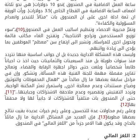
ساعة العمل الاضافية في الصندوق )نحو 10 دولارات( هي نحو ثلاثة
اضعاف الساعة الاضافية في القطاع الخاص )3.5 دولارات(. ورأت الورقة
ان ثمة ادلة اخرى على ان الصندوق بات “مثالاً للتبذير وانعدام
المسؤولية والكفاءة”.
وتقرّ مديرية الاحصاء وتنظيم اساليب العمل في الصندوق
[10]
بـ”سوء
توزيع المستخدمين وتراجع الانتاجية”, وتقترح الغاء مكاتب قائمة
وتحويل اخرى للمراسلة, وتشير الى ارتفاع سن “معظم” الموظفين بما
يؤدي الى زيادة رواتبهم.
وليست هذه المشكلة الادارية جديدة بل ان جوانب اساسية منها تتردد
منذ سنوات طويلة بل منذ السبعينات والثمانينات حيث اخذ ت احياناً
طابعاً شخصانياً وبلغت ­حتى­ دوائر اجهزة الرقابة والقضاء. وتعالج
تقارير مفصلة مهمة للجنة الفنية هذه المسألة, وتشكو, وإن في
مراحل سابقة بعضها ما زال صالحاً من “اهمال المحفوظات والتوثيق
وضياع مستندات وعدم معالجة اخرى, واستمرار تعثر المكننة الواجبة,
وتردد التفتيش وتقصيره وعدم ملاحقة الاشتراكات وجبايتها...”
[11]
,
حتى ان الصندوق بات متلقياً للاشتراكات لا جابياً لها ولا محققاً
بها
[12]
.
وعلى رغم محاولات عدة للتحسين, وعلى رغم خبرات عديدة بقيت نتائج
بعضها مطوية
[13]
, فإن العديد من المشاكل الادارية ما زال ماثلاً
بالحاح. وقد يكون هذا الامر جزءاً من “اللغز المالي” في الصندوق.
2: اللغز المالي