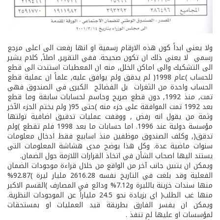
ولا يعني ابداً كون هذه الارقام رسمية او انها رفعت الى اعلى مرجع
رسمي ­ لا يعني ذلك ان تكون صحيحة. ففي التقرير, اصلاً, كلام يشير
الى التشكيك والى اماكن الخلل, منه ان المعطيات استندت الى قطع
للحساب )عام 1998( لم يدقق ولم يوافق عليه, علماً ان عملية قطع
الحساب واحدة من الثغرات ­ بل الفضائح ­ الكبرى في الصندوق فهي
تمت, منذ 1992, دون قطع صريح وحاسم لحسابات سابقة وما قطع
بعد 1992 تمت الموافقة على جزء منه )حتى 95( ولم يختم الجزء الآخر
وثمة من يقول انه رفض , ووقفت عمليات تدقيق اضافية تولتها
مؤسسة دولية عند 1996. اما حسابات ما بعد 1998 فلم تقطع )ولم
تدقق(, وكلف الصندوق موظفين منذ اسابيع فقط ادخال معلومات
سنوات ماضية عدة. وكل هذا يوضح مدى هشاشة المعلومات التي
يستند اليها اصحاب الشأن في اتخاذ القرارات اللازمة حول الضمان.
ويمكن ان يتبين جانب آخر من الواقع من خلال قراءة موجودات الضمان
الفعلية وقد بلغت في التاريخ نفسه 2616.28 مليار ليرة )92.87%
منها سندات خزينة بالليرة و7.12% ودائع في المصارف )القسم الاكبر
منها غب الطلب( اي بزيادة نحو 24.5 ملياراً عن الموجودات النظرية.
ويمكن ان يفسر الفارق بطريقة قيد العمليات او بمستحقات
لمؤسسات او عليها لم تنفذ .