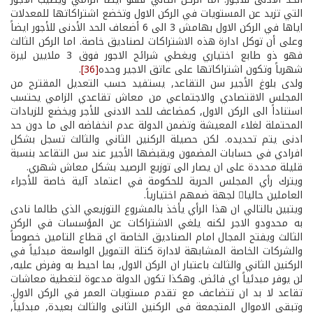
التي تزيد عن المستويات في الركن الاول وتخضع اشتراكاتها للمعدلات
اياها في الركن الاول بهامش 3 الى 6 أضعاف الحد الأدنى للأجور ايضاً
وعلى أن توكل ادارة هذه الاشتراكات لصناديق خاصة. اما الركن الثالث
فهو ذو طابع اختياري ويغطي شرائح الاجور فوق 3 ملايين ليرة
شهرياً وتكون اشتراكاتها على عاتق الاجير وحده
[36]
.
ولدى بلوغ الأجير سن التقاعد, يستفيد ­حسب التعديل المقترح من
المجلس الاقتصادي والاجتماعي­ من معاش تقاعدي الزامي يحتسب
استناداً الى الركن الاول, كمضاعف للحد الادنى للأجر ويخضع للزيادات
المحتملة لغلاء المعيشة وتضمن الدولة عدم انخفاضه الى ما دون حد
ادنى يتم تحديده. لكن حصيلة الركنين الثاني والثالث تسجل بشكل
افرادي في حسابات المضمون ويقبضها الأجير عند سن التقاعد بنسبة
قليلة محددة على ان يصار الى توزيع الرصيد بشكل معاش شهري.
ويترك رأي المجلس الحرية للحكومة في اعتماد آلية خاصة للأجراء
العاملين حاليا لجهة ضمهم اختيارياً.
ويتبين بالتالي ان هذا الرأي يأخذ بالمشروع التوزيعي الذي طالما نادى
به محدودو الاجر لكنه يلغي الاشتراكات عن المؤسسات في الركن
الثالث ويفتح المجال امام الصناديق الخاصة اي قطاع التامين خصوصاً
والشركات الخاصة المشابهة لادارة كتلة التمويل الواسعة مبدئياً في
الركنين الثاني والثالث باعتبار ان الركن الاول, بما احيط به وفرض عليه,
لن يوفر مبدئياً اي فائض. وهكذا تكون الدولة مدعوة لتغطية معاشات
تقاعد لا بد ان تتضاعف مع تقدم مستويات العمر في الركن الاول.
وتبقى الاموال المتجمعة في الركنين الثاني والثالث بعيدة, مبدئياً,