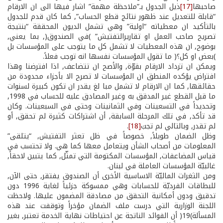
صاحبها
[17]
ذيل الجدول بـ”ملاحظة مهمة” اشار فيها الى ان الارقام
“قابلة للتعديل عند ظهور نتائج قطع الحساب”, كما كان قدم للجدول
بالتأكيد ان معطياته “اولية” وهي تشمل الديون المحققة “بنتيجة
تصريح صاحب العمل او تقاريرالتفتيش” )في الصندوق(, بما يعني,
بوضوح, ان هذه المعطيات لا تشمل كل ما يتوجب على المؤسسات بل
)بعض او كل؟( ما تقول المؤسسات نفسها انه توجب فعلاً.
ويمكن ان تزداد الارقام بقوّة, والأصح ان تتضاعف, اذا افترضنا ­وهذا
افتراض يؤكده المنطق­ ان المؤسسات لا تصرح الا بأجزاء محدودة من
حقائقها, كما ان الارقام لا تشمل مبا لغ ­يقدر ان تكون كبيرة­ لسنوات
ما قبل القطع غير المدقق به وغير المصادق عليه للحساب في 1998,
وتحديداً في التسعينات وفي الثمانينات وحتى في السبعينات. وكان
قد تأكد, في تلك المرحلة السابقة, أن اشتراكات كثيرة لم تحقق, أو
لم تقدر, وبالتالي لم تجبَ
[18]
.
وظل الضمان طويلاً, خصوصاً في ظل تعثر التفتيش, “يتلقى”
المعلومات من أصحاب الشأن ويتعامل معها كما هي. ولا تحتسب في
قياس المضاعفات, المؤسسات المكتومة التي تمثّل, كما يتبين لاحقاً,
غالبيّة المؤسسات العاملة في لبنان.
ومن الثغرات الماليّة الاساسية الأخرى أن الصندوق يفتقر, حتى الآن,
للبطاقات الفرديّة للحسابات وهي ممسوكة جزئياً لغاية 1996 دون
تدقيق ودون أمكانية التحقق من مصادقة المضمون عليها. ولاحظت
اللجنة الوزارية التي درست ملف الضمان مؤخراً وتوقفت عند هذه
المسألة)19( أن الفوائد الناتجة عن احتياطات نهاية الخدمة تعتبر, بغير