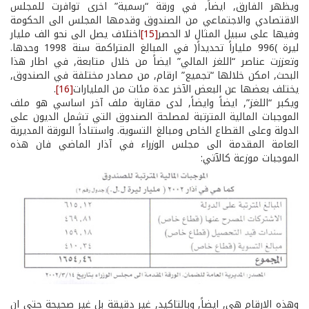
ويظهر الفارق, ايضاً, في ورقة “رسمية” اخرى توافرت للمجلس
الاقتصادي والاجتماعي من الصندوق وقدمها المجلس الى الحكومة
وفيها ­على سبيل المثال لا الحصر­
[15]
اختلاف يصل الى نحو الف مليار
ليرة )996 ملياراً تحديداً( في المبالغ المتراكمة سنة 1998 وحدها.
وتعززت عناصر “اللغز المالي” ايضاً من خلال متابعة, في اطار هذا
البحث, امكن خلالها “تجميع” ارقام, من مصادر مختلفة في الصندوق,
يختلف بعضها عن البعض الآخر عدة مئات من المليارات
[16]
.
ويكبر “اللغز”, ايضاً وايضاً, لدى مقاربة ملف آخر اساسي هو ملف
الموجبات المالية المترتبة لمصلحة الصندوق التي تشمل الديون على
الدولة وعلى القطاع الخاص ومبالغ التسوية. واستناداً الىورقة المديرية
العامة المقدمة الى مجلس الوزراء في آذار الماضي فان هذه
الموجبات موزعة كالآتي:
وهذه الارقام هي, ايضاً, وبالتاكيد, غير دقيقة بل غير صحيحة حتى ان