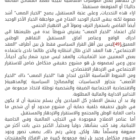
أن تتفاهم بعض المؤشرات الأساسية نتيجة ضغط المشاكل القائمة
حاليا أو المتوقعة مستقبلاً.
ازاء هذه التحديات, وعلى عتبة المستقبل, يصبح “الخيار الصعب” أشد
صعوبة لكنه يبقى الخيار الوحيد المتاح في مواجهة الخيار الآخر ­الوحيد
أيضاً­ القاضي باستمرار النزف وصولاً الى الانهيار الحتمي.
لكن اعتماد “الخيار الصعب” يفترض شروطاً عدة في طليعتها ­الى
ادراك الواقع وعناصر آفاق المستقبل­ التفاهم الوطني
العميق
[49]
ليس بين أهل القرار السياسي فقط بل بين أطراف “العقد
الاجتماعي”, هذا العقد الذي طال انتظاره والذي طالما نادى باعتماده
بعض المعنيين منذ الثمانينات. والعقد ليس مجرد شعار يكرر, أحياناً,
بدون وعي لمضمونه بل هو مشروع حقيقي متكامل ضامن للاستقرار
الاجتماعي في الازدهار الاقتصادي.
ومن الشروط الأساسية الأخرى لنجاح هذا “الخيار الصعب” ذاك “الخيار
الأصعب” بتجاوز الحساسيات )والمصالح( السياسية )والمذهبية(
والاقتصادية الاجتماعية الضيقة والشخصية توطئة لاتخاذ مجموعة من
التدابير الادارية والمالية المطلوبة.
ولا بد أن يشمل الاصلاح كل الميادين وأن يسلم بحتمية أن لا يكون
في طريق تحقيقه خلفية حماية أي مشروع محدود أو أي شخص ما
دامت الغاية الوطن والمجتمع والاستقرار والازدهار والمستقبل.
أما عناصر الاصلاح فموجودة في التجارب العالمية وفي الخاصية
اللبنانية, وقد كتب بشأنها, دولياً ومحلياً, الكثير حتى باتت أكثر من
معروفة ومسلّماً بها. ولكن, وعلى رغم ذلك, يصعب تصور وجود
مشروع متكامل وحيد بل ثمة مجموعة كبيرة من الافكار والمقترحات