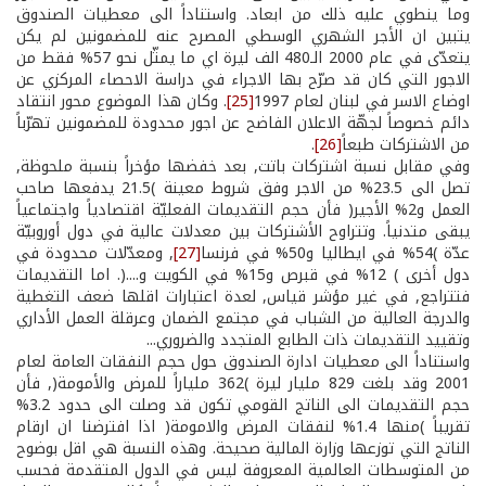
وما ينطوي عليه ذلك من ابعاد. واستناداً الى معطيات الصندوق
يتبين ان الأجر الشهري الوسطي المصرح عنه للمضمونين لم يكن
يتعدّى في عام 2000 الـ480 الف ليرة اي ما يمثّل نحو 57% فقط من
الاجور التي كان قد صرّح بها الاجراء في دراسة الاحصاء المركزي عن
اوضاع الاسر في لبنان لعام 1997
[25]
. وكان هذا الموضوع محور انتقاد
دائم خصوصاً لجهّة الاعلان الفاضح عن اجور محدودة للمضمونين تهرّباً
من الاشتركات طبعاً
[26]
.
وفي مقابل نسبة اشتركات باتت, بعد خفضها مؤخراً بنسبة ملحوظة,
تصل الى 23.5% من الاجر وفق شروط معينة )21.5 يدفعها صاحب
العمل و2% الأجير( فأن حجم التقديمات الفعليّة اقتصادياً واجتماعياً
يبقى متدنياً. وتتراوح الأشتركات بين معدلات عالية في دول أوروبيّة
عدّة )54% في ايطاليا و50% في فرنسا
[27]
, ومعدّلات محدودة في
دول أخرى ) 12% في قبرص و15% في الكويت و....(. اما التقديمات
فتتراجع, في غير مؤشر قياس, لعدة اعتبارات اقلها ضعف التغطية
والدرجة العالية من الشباب في مجتمع الضمان وعرقلة العمل الأداري
وتقييد التقديمات ذات الطابع المتجدد والضروري...
واستناداً الى معطيات ادارة الصندوق حول حجم النفقات العامة لعام
2001 وقد بلغت 829 مليار ليرة )362 ملياراً للمرض والأمومة(, فأن
حجم التقديمات الى الناتج القومي تكون قد وصلت الى حدود 3.2%
تقريباً )منها 1.4% لنفقات المرض والامومة( اذا افترضنا ان ارقام
الناتج التي توزعها وزارة المالية صحيحة. وهذه النسبة هي اقل بوضوح
من المتوسطات العالمية المعروفة ليس في الدول المتقدمة فحسب