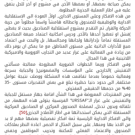
يمكن صياغة بعضها, أو بعضها الآخر, في مشروع او آخر للحل يتفق
عليه في اطار العملية الجذرية المطلوبة.
من هذه الافكار وعلى المستوى الاداري, اولاً, العودة الى الاستقلالية
الادارية والوظيفية للصندوق واعطائه هامشاً واسعاً مطلوباً من حرية
الحركة والقرار, ثم التقدم بمشروع استقلالية الصناديق بحيث لا يغطى
)فشل او تعسّر( أحدها بالآخر, ودرس امكانية اعتماد صيغة الصناديق
المستقلة تماماً بإداراتها ولجانها ومجالسها, بل والبحث في اعتماد
صيغ للأدارات الذاتية على مستوى المناطق مع ما يمكن ان يوفر ذلك
من زيادة في الفعالية على غرار عديد من التجارب الاوروبية والاميركية
اللاتينية في هذا المجال.
وفي الافكار ­وربما الخطوات الضرورية­ المطروحة معالجة مسألتي
التفتيش )الخارجي على المؤسسات والمضمونين( والجباية بسرعة
وفعالية خصوصاً بعدما تفاقمت هذه المشكلة ووصلت نتيجة عوامل
مختلفة, الى حدود دنيا خطيرة تبلغ في بعض التقديرات مستوى 35­
40% من حجمها الحقيقي المفترض.
ومن المقترحات المعروضة في هذا الشأن اقامة جهاز مستقل للجباية
والتفتيش على غرار الـ”URSSAF” الفرنسية يتولى هذه المهمة, من
تلقائه وبدون تدخل, لمصلحة الصندوق المركزي او الصناديق المركزية
المستقلة التي يمكن استحداثها في اطار الأصلاح الجذري
[50]
.
والى الافكار الادارية الرئيسية ثمة افكار تفصيلية بعضها مهم لا بد
من الاخذ بها ومنها, على سبيل المثال لا الحصر, اعادة النظر بملاكات
الصندوق والاعتماد الفعلي للمكننة وتدريب الموظفين وخفض