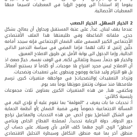
يقوما إلا استناداً الى وضوح الرؤيا في المعطيات لاسيما منها
المعطيات الأحصائية.
2­ الخيار السهل, الخيار الصعب
عندما يقف لبنان, غداً, على عتبة المستقبل ويحاول أن يعالج, بشكل
جدي, ملفاته الضاغطة وفي طليعتها هذا الملف الأقتصادي
الأجتماعي الكبير المسمى ملف الضمان الإجتماعي فإنه سيجد أمامه
حلّين إثنين لا ثالث لهما: فإما المضي في سياسة التدمير الذاتي
الحالية, وإما الدخول الى بوابة الأمل عن طريق الاصلاح العميق.
والخيار هو حتماً, بسيط وتلقائي لكنه, في الوقت نفسه, خيارٌ صعبٌ اذ
أن الاصلاح ليس مجرد اقتراع بلا موجبات, أو كلاماً لا يستتبع أفعالاً,
بل هو التزام وليد قناعة ووضوح وينطوي على تعقيدات وتضحيات.
وتزداد التعقيدات )والتضحيات( في مواجهة متغيرات كبرى ترسم
ملامحها منذ سنوات وتتعزز صورتها يوماً بعد يوم.
ونكتفي, هنا, من هذه المتغيرات الكبرى بعناوين ثلاث مجموعات
رئيسية كالآتي:
أ: تحديات ما بات يعرف بـ “العولمة” بما تقوم عليه أو تؤدي اليه, في
المسألة الاجتماعية خصوصاً وفي قضية الضمان )أو أنظمة الحماية
في الشكل الشامل( بنوع أخص. من هذه التحديات والمفاعيل تراجع
دور الدولة, دولة الرعاية تحديداً, لمصلحة القطاع الخاص وتنامي
“منطق” الربح, الربح مهما كلف الأمر, بأي وسيلة, على حساب أي
منطق آخر بما فيه منطق التكافل وسيطرة التحليل الاقتصادي