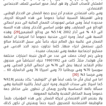
اطمئنان لأصحاب الشأن ولا هو, أيضاً, محور اساسي للملف الاجتماعي
الاقتصادي.
وفي جانب اقتصادي متقدم آخر تبدو حصة الضمان من الادخار الوطني,
وعلى اهميتها النسبية لبنانياً خصوصاً في هذه المرحلة الحرجة,
محدودة ايضاً. وفي قياس لموجودات الضمان المالية الى حجم اجمالي
الودائع في المصارف, وهو مؤشر اساسي للأدخار, وصلت هذه النسبة
الى 4.3 % في آذار 2002 )5.14% من ودائع المقيمين
[29]
. وهذه
النسبة هي, ايضاً, ومرة اخرى, متدنية خصوصاً اذا افترضنا ان انظمة
الضمان في غالبية دول العالم تترك جانباً على سبيل الاحتياط مبالغ
كبرى تستعمل اجزاء منها, كلما تجاوزت حدود الحد الادنى, في
مشاريع اجتماعية مهمة وفي تقديمات مفيدة .
وعلى رغم ازمات حصلت في عدد من الدول نتيجة اعتبارات مختلفة
فأن هولندا, مثلاً, كانت في 1990­1992 تترك احتياطياً في صندوق
نظام التقاعد لديها يصل الى 76% من اجمالي الناتج المحلي, وفي
سويسرا 70% وفي بريطانيا 73 وفي اميركا 76 وفي الدانمارك 60 ...
وفي فرنسا 3%.
[30]
اما في لبنان فأن ما يلفت ايضاً هو ان “التوظيف” يكاد يقتصر )92.8%
كما اشرنا( على سندات الخزينة, ومرة اخرى ايضاً, يالليرة اللبنانية وهي
مسألة بالغة الحساسية والحرج ويمكن ان تنطوي على مخاطر جمة
خصوصاً وسط المخاطر النقدية والمالية المعروفة.
ولا يقتصر الاثر الاقتصادي لحركة الضمان على هذه المؤشرات طبعاً.
فالوظيفة الاقتصادية للصندوق كبيرة حتماً ويفترض ان تكون كذلك