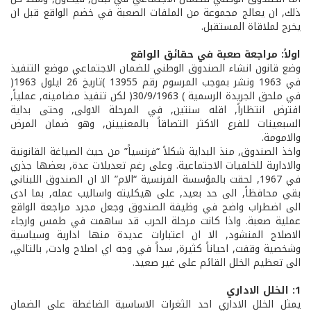
ذلك, ان يعالج مجموعة من الملفات الصعبة في خضم الواقع قبل ان
يخرج لملاقاة المستقبل.
اولاً: مراجعة صعبة في حقائق الواقع
وضع قانون انشاء الصندوق الوطني للضمان الاجتماعي موضع التنفيذ
في 1963 ونشر بموجب المرسوم رقم 13955 )تاريخ 26 ايلول 1963(
في ملحق الجريدة الرسمية ) 30/9/1963( لكن تنفيذ مضامينه, عملياً,
افترض انتظاراً, اقله سنتين, في المرحلة الاولى, وحتى بداية
السبعينات للفرع الاكثر التصاقاً بالمعنيينن, وهو ضمان المرض
والامومة.
واخذ الصندوق, منذ البداية شكلاً “فرنسياً” من حيث الصياغة القانونية
والادارية للخلفيات الاجتماعية. وعلى رغم تعديلات عدة, بعضها جذري
في 1967, لحقت بالمؤسسة الفرنسية “الام” الا ان الصندوق اللبناني
بقي محافظاً, الى حد بعيد, على هيكليته واساليب عمله, بما ادى
الى اضطراب واضح في وظيفة الصندوق وجعل مجرد مراجعة الواقع
عملية صعبة. واذا كانت مرحلة الحرب قد ساهمت في طمس وارجاء
الاصلاح المنشود, الا ان اعتبارات عديدة منها ادارية وسياسية
وشخصية وقفت, احياناً كثيرة, سداً في وجه اي اصلاح وادت, بالتالي,
الى تعظيم الخلل القائم على غير صعيد.
1: الخلل الاداري
يمثل الخلل الاداري احد الثغرات الاساسية الضاغطة على الضمان