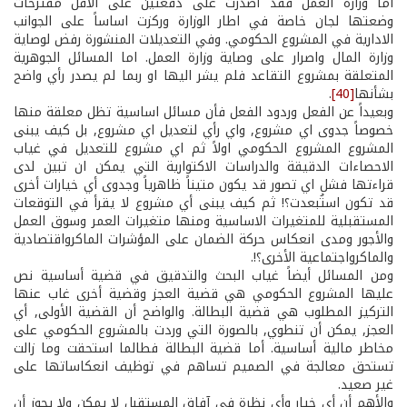
اما وزارة العمل فقد اصدرت على دفعتين على الاقل مقترحات
وضعتها لجان خاصة في اطار الوزارة وركزت اساساً على الجوانب
الادارية في المشروع الحكومي. وفي التعديلات المنشورة رفض لوصاية
وزارة المال واصرار على وصاية وزارة العمل. اما المسائل الجوهرية
المتعلقة بمشروع التقاعد فلم يشر اليها او ربما لم يصدر رأي واضح
بشأنها
[40]
.
وبعيداً عن الفعل وردود الفعل فأن مسائل اساسية تظل معلقة منها
خصوصاً جدوى اي مشروع, واي رأي لتعديل اي مشروع, بل كيف يبنى
المشروع ­المشروع الحكومي اولاً ثم اي مشروع للتعديل­ في غياب
الاحصاءات الدقيقة والدراسات الاكتوارية التي يمكن ان تبين لدى
قراءتها فشل اي تصور قد يكون متيناً ظاهرياً وجدوى أي خيارات أخرى
قد تكون استُبعدت؟! ثم كيف يبنى أي مشروع لا يقرأ في التوقعات
المستقبلية للمتغيرات الاساسية ومنها متغيرات العمر وسوق العمل
والأجور ومدى انعكاس حركة الضمان على المؤشرات الماكرواقتصادية
والماكرواجتماعية الأخرى؟!.
ومن المسائل أيضاً غياب البحث والتدقيق في قضية أساسية نص
عليها المشروع الحكومي هي قضية العجز وقضية أخرى غاب عنها
التركيز المطلوب هي قضية البطالة. والواضح أن القضية الأولى, أي
العجز, يمكن أن تنطوي, بالصورة التي وردت بالمشروع الحكومي على
مخاطر مالية أساسية. أما قضية البطالة فطالما استحقت وما زالت
تستحق معالجة في الصميم تساهم في توظيف انعكاساتها على
غير صعيد.
والأهم أن أي خيار وأي نظرة في آفاق المستقبل لا يمكن ولا يجوز أن