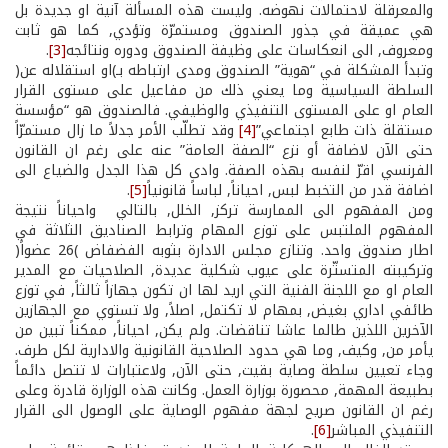
والمعرقلة لاحتمالات نهوضه. وليست هذه المسألة آنية او جديدة بل
هي عميقة في جذور الصندوق ومستمرّة وتؤدي, كما هو ثابت
ومعروف, الى انعكاسات على وظيفة الصندوق ودوره ونتائجه
[3]
.
وتبدأ المشكلة في “هوية” الصندوق ومدى ارتباطه بـ)او استقلاله عن(
السلطة السياسية وما يعني ذلك من مفاعيل على مستوى القرار
العام او على المستوى التنفيذي والوظيفي. فالصندوق هو “مؤسسة
مستقلة ذات طابع اجتماعي”
[4]
وقد تطلّب الأمر جدلاً ما زال مستمرّاً
حتى الآن لاضافة أو نزع “الصفة العامة” عنه على رغم ان القانون
الفرنسي اقرّ لنفسه بهذه الصفة. وادى كل هذا الجدل والضياع الى
اضافة قدر من التخبط لبس, احياناً, لباساً قانونياً
[5]
.
ومن المفهوم الى الممارسة تركز, الخلل, بالتالي ­ واحياناً نتيجة
المفهوم الملتبس­ على توزع المهام وترابط الصناديق الثلاثة في
اطار صندوق واحد. وتنازع مجلس الادارة بثوبه الفضفاض )26 عضواً(
وتركيبته المتستّرة على عيوب شكلية عديدة, الصلاحيات مع المدير
العام او مع اللجنة الفنية التي اريد لها ان تكون جهازاً ثالثاً, في توزع
طائفي اداري بغيض, بمهام لا تكتمل, اصلاً, ولا تستوي مع الجهازين
الآخرين اللذين طالما عاشا تناقضات. ولم يكن, احياناً, ممكناً تبين من
يأمر من, وكيف, وما هي حدود الصلاحية القانونية والادارية لكل طرف.
وجاء تعيين سلطة وصاية بقيت, حتى الآن, ولاعتبارات لا تتصل دائماً
بطبيعة المهمة, محصورة بوزارة العمل. وكانت هذه الوزارة قادرة ­وعلى
رغم ان القانون صريح لجهة مفهوم الوصاية­ على الوصول الى القرار
التنفيذي المباشر
[6]
.