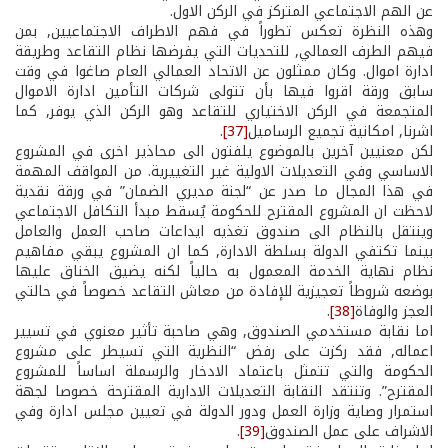
عن الهم الاجتماعي المتركز في الركن الاول.
وهذه النظرة تعكس تطوراً في فهم الاطراف الاجتماعيين, بمن
فيهم الطرف العمالي, للتحديات التي يفرضها نظام التقاعد وطريقة
ادارة اموال. وكان ممثلون عن الاتحاد العمالي العام صاغوا في وقت
سابق ورقة اقروا فيها بأن تتولى شركات التأمين ادارة الاموال
المتجمعة في الركن الاختياري للتقاعد وهو الركن الذي يوفر, كما
اشرنا, امكانية تجميع الرساميل
[37]
.
لكن معنيين آخرين بالموضوع يلفتون الى محاذير اخرى في المشروع
الاساسي وفي التعديلات الاولية غير التغييرية. من المواقف المهمة
في هذا المجال ما صدر عن “لجنة مديري الضمان” في ورقة نقدية
لاحظت ان المشروع المقترح للحكومة يُسقط مبدأ التكافل الاجتماعي
وينتقل بالنظام الى صندوق تغذيه ايداعات صاحب العمل والعامل
بينما تكتفي الدولة بسلطة الادارة, كما ان المشروع يبقي مفاهيم
نظام نهاية الخدمة المعمول به حالياً لكنه يضيق الخناق عليها
بوضعه شروطاً تعجيزية للإفادة من معاش التقاعد خصوصاً في حالتي
العجز والوفاة
[38]
.
اما نقابة مستخدمي الصندوق, وهي صاحبة تأثير معنوي في تسيير
اعماله, فقد ركزت على رفض “النظرية التي تسيطر على مشروع
الحكومة والتي تتمثل باعتماد الادخار والرسملة اساساً للمشروع
المقترح”. وتنتقد النقابة التعديلات الادارية المقترحة خصوصا لجهة
استمرار وصاية وزارة العمل ودور الدولة في تعيين مجلس ادارة وفي
الاشراف على عمل الصندوق
[39]
.