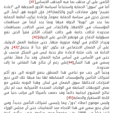
الكمي على أي مذهب بما فيه المذهب الانساني
[41]
.
أما في “سوق” الحماية واستتباعاً لسياسة الأجور المتجهة الى “اعادة
تقييم” وفق معادلات الربح والكلفة)41(, فإن التوجه هو, أيضاً, الى
تعديل جذري في سياسة الحماية عموماً, وإعادة تركيب أنظمة الحماية
بما يحد من “تورط” الدولة فيها وبما يحد أيضاً من مساهمات
المؤسسات في اكلافها, والاكتفاء, في شتى الحالات, بمساهمات
محدودة لحالات خاصة هي حالات الفئات الأكثر فقراً الذين تقع
مسؤولية الدفاع عن قوتهم الأدنى على الدولة
[42]
.
ويزداد الكلام في أروقة محورية منها, حتى منظمة العمل الدولية,
على أن الضمان الاجتماعي قد يكون “بلغ حداً لا يحتمل”
[43]
, وان
الحاجة قد باتت ملحة لاعادة نظر جدية ليس في الشكل فحسب بل
حتى في الأساس, في أساس فكرة الضمان. وقد بدأ, فعلاً, نقاش
رسمي في هذا الشأن
[44]
على رغم أن نتائج هذا النقاش ما زالت
محدودة.
وجنباً الى جنب مع تنامي هذا المنطق يتعزز التوجه الى دور أكبر
لشركات التأمين والمؤسسات المشابهة لها بما فيها تلك التي تدور
اقتراحات لادخالها سوق الضمان في لبنان. وهذا التوجه يلتقي مع
بعض التوجهات السابقة في الولايات المتحدة الأميركية حيث لم تكن
نتائج المشروع ايجابية دائماً وقد دفعت بأميركا الى مراتب دنيا في
لائحة الاستقرار والحماية
[45]
.
وليس موضوع اعطاء “دور”, ربما رئيسي, لشركات التأمين جديداً. وفي
لبنان يدور سعي في هذا الاتجاه منذ الثمانينات حتى أن مجلس الوزراء
اتخذ قراراً في 1998, بقي مغموراً ودون متابعة, قضى بتأليف لجنة