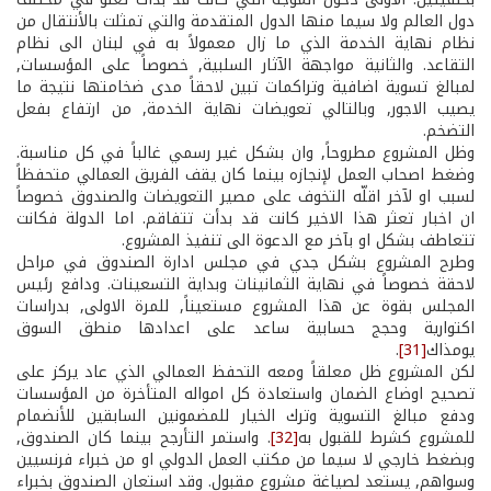
دول العالم ولا سيما منها الدول المتقدمة والتي تمثلت بالأنتقال من
نظام نهاية الخدمة الذي ما زال معمولاً به في لبنان الى نظام
التقاعد. والثانية مواجهة الآثار السلبية, خصوصاً على المؤسسات,
لمبالغ تسوية اضافية وتراكمات تبين لاحقاً مدى ضخامتها نتيجة ما
يصيب الاجور, وبالتالي تعويضات نهاية الخدمة, من ارتفاع بفعل
التضخم.
وظل المشروع مطروحاً, وان بشكل غير رسمي غالباً في كل مناسبة.
وضغط اصحاب العمل لإنجازه بينما كان يقف الفريق العمالي متحفظاً
لسبب او لآخر اقلّه التخوف على مصير التعويضات والصندوق خصوصاً
ان اخبار تعثر هذا الاخير كانت قد بدأت تتفاقم. اما الدولة فكانت
تتعاطف بشكل او بآخر مع الدعوة الى تنفيذ المشروع.
وطرح المشروع بشكل جدي في مجلس ادارة الصندوق في مراحل
لاحقة خصوصاً في نهاية الثمانينات وبداية التسعينات. ودافع رئيس
المجلس بقوة عن هذا المشروع مستعيناً, للمرة الاولى, بدراسات
اكتوارية وحجج حسابية ساعد على اعدادها منطق السوق
يومذاك
[31]
.
لكن المشروع ظل معلقاً ومعه التحفظ العمالي الذي عاد يركز على
تصحيح اوضاع الضمان واستعادة كل امواله المتأخرة من المؤسسات
ودفع مبالغ التسوية وترك الخيار للمضمونين السابقين للأنضمام
للمشروع كشرط للقبول به
[32]
. واستمر التأرجح بينما كان الصندوق,
وبضغط خارجي لا سيما من مكتب العمل الدولي او من خبراء فرنسيين
وسواهم, يستعد لصياغة مشروع مقبول. وقد استعان الصندوق بخبراء