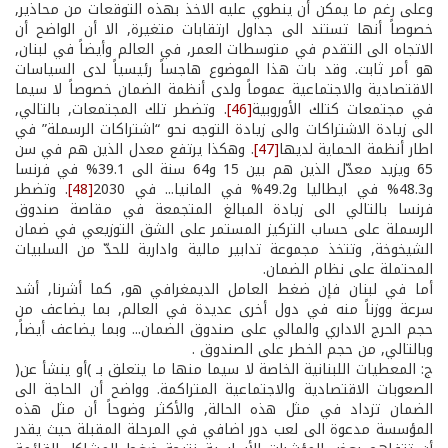
وعلى رغم ما يمكن أن ينطوي عليه الاخذ بهذه التوقعات من محاذير,
خصوصاً أنها تستند الى جداول ارتقابات متغيرة, الا أن الواضح أن
الاتجاه الى التقدم في متوسطات العمر, في العالم وأيضاً في لبنان,
هو أمر ثابت. وقد بات هذا الموضوع هاجساً رئيسياً لدى السياسات
الاقتصادية والاجتماعية عموماً ولدى أنظمة الضمان خصوصاً لا سيما
في مجتمعات كتلك الأوروبية
[46]
. وتضطر تلك المجتمعات, بالتالي,
الى زيادة الاشتراكات والى زيادة التوجه نحو “اشتراكات الرسملة” في
اطار أنظمة الحماية لديها
[47]
. وهكذا يرتفع معدل الذين هم في سن
65 ويزيد معدّل الذين هم بين 15 و64 سنة الى 39.1% في فرنسا
و48.3% في ايطاليا و49.2% في المانيا... في 2030
[48]
. وتضطر
فرنسا بالتالي الى زيادة المبالغ المتجمعة في مقاصة صندوق
الرسملة على حساب التركيز المستمر على الشق التوزيعي في ضمان
الشيخوخة, وتتخذ مجموعة تدابير مالية وادارية للحدّ من السلبيات
المحتملة على نظام الضمان.
أما في لبنان فإن ضغط العامل الديمغرافي هو, كما أشرنا, أشد
سرعة ووزناً منه في دول أخرى عديدة في العالم, بما يضاعف من
حجم الحرج الاداري والمالي على صندوق الضمان... وبما يضاعف أيضاً,
وبالتالي, من حجم الخطر على الصندوق .
ج: المعطيات اللبنانية الخاصة لا سيما منها ما يتعلق بـ )أو ينشأ عن(
الصعوبات الاقتصادية والاجتماعية المتراكمة. وواضح أن الحاجة الى
الضمان تزداد في مثل هذه الحالة, والأكثر وضوحاً أن مثل هذه
المؤسسة مدعوة الى لعب دور اضافي في المرحلة المقبلة حيث يقدر