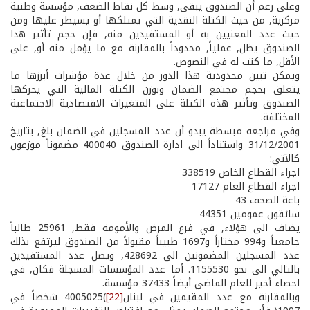
وعلى رغم أن الصندوق يبقى, وسط كل نقاط الضعف, مؤسسة وطنية
مركزية, من حيث الكتلة النقدية التي يمتلكها أو يسيطر عليها ومن
حيث عدد المعنيين به أو المستفيدين منه, فإن حجم تأثير هذا
الصندوق يظل, عملياً, محدوداً بالمقارنة مع ما يؤمل منه أو, على
الأقل, ما كتب له في النصوص.
ويمكن تبين محدودية هذا الدور من خلال عدة مؤشرات أبرزها ما
يتعلق بحجم مجتمع الضمان وبوزن الكتلة المالية التي يحركها
الصندوق وتأثير هذه الكتلة على المتغيرات الاقتصادية الاجتماعية
المختلفة.
وفي مراجعة مبسطة يبدو أن عدد المسجلين في الضمان بلغ, بتاريخ
31/12/2001 واستناداً الى ادارة الصندوق 400040 مضموناً موزعون
كالآتي:
اجراء القطاع الخاص 338519
اجراء القطاع العام 17127
باعة الصحف 43
سائقون عمومين 44351
يضاف الى هؤلاء, في فرع المرض والأمومة فقط, 25961 طالباً
جامعياً و994 مختاراً و1697 طبيباً مقبولاً من الصندوق ليرتفع بذلك
عدد المسجلين المضمونين الى 428692, ويصل عدد المستفيدين
بالتالي الى نحو 1155530. أما عدد المؤسسات المسجلة فكان, في
احصاء أخير للعام الماضي أيضاً 37433 مؤسسة.
وبالمقارنة مع عدد المقيمين في لبنان
[22]
)4005025 شخصاً في