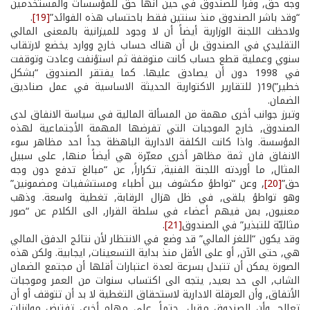
وجه حق, وفراً للصندوق في حين أنها حق للمؤسسات والمستخدمين
“وقد باشر الصندوق منذ سنتين فقط باحتساب هذه الفوائد”
[19]
.
ولاحظت اللجنة الوزارية أيضاً أن لا وجود للميزانية بالمعنى المالي
التقليدي في الصندوق بل أن هناك حساب خارج ووارد يخضع لارتقاب
سنوي وعملية قطع حساب كانت متوقفة ثم استؤنفت وعادت وتوقفت
في 1998 دون أن يصادق عليها. كما يفتقر الصندوق “بشكل
خطير”)19( للتقارير الاكتوارية الحديثة الاساسية في عمل صناديق
الضمان.
وتبرز جوانب أخرى مهمة من المسألة المالية في سياسة الانفاق لدى
الصندوق, خارج الموجبات التي تفرضها المهمة الأجتماعية لهذه
المؤسسة. واذا كانت الكلفة الادارية الباهظة جداً احد مظاهر سوء
الانفاق فان ثمة مظاهر أخرى معبّرة هي أيضاً منها, على سبيل
المثال, ما أوردته اللجنة الفنية, تكراراً, عن “مبالغ تدفع دون وجه
حق”
[20]
, وعن “تواطؤ مكشوف بين أطباء ومستشفيات ومضمونين”
وهو تواطؤ يلقى, في ظل هزال الرقابة, تغطية واسعة. وذهب
معنيون, بمن فيهم أعضاء في سلطة القرار, الى الكلام عن “صور
مثاليّة للتبذير” في الصندوق
[21]
.
وقد يكون “اللغز المالي” قد وضع في الانتظار لأن نتائج الدفق المالي
هي, حتى الآن, أو على الأقل منذ بداية التسعينات, ايجابية. ولكن هذه
الصورة يمكن أن تتبدل بسرعة لعدة اعتبارات أقلها أن مجتمع الضمان
الشاب, الى حد بعيد, يتجه الى اكتساب سنوات من العمر وموجبات
الأتفاق, وأن العرقلة الادارية لاستحقاق التغطية لا بد أن تتوقف أو أن
تعالج, وأن الصندوق مقبل, حتماً, على مهام أخرى تفترض موازنات