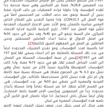
1997( فأن مجتمع الضمان يمثل, مع افتراض التغييرات المحدودة في
عدد المقيمين 28,8%, فقط من اللبنانيين وهي نسبة متدنية جداً
لهذه المؤسسة. واذا حاولنا قراءة المعطيات من جانب الاجراء فقط
يتبين أن النسبة ترتفع, بعد حذف الطلاب غير المحتسبين أصلاً في
قوة العمل الى 32.3%)22(. واذا قصرنا التقدير على القطاع الخاص
المعني مباشرة بالضمان, ومع الأخذ بعين الاعتبار التغييرات المقدمة
لتغّير قوة العمل منذ 1997, تاريخ الدراسة الأخيرة لادارة الاحصاء
المركزي, فان النسبة ترتفع الى نحو 40%, وقد تصل الى حدود 50%
في افضل الاحوال لو حذفنا اعداد العاملين المستقلين وحتى
العاطلين عن العمل في المفهوم الضيق للكلمة
[23]
.
اما بالنسبة لعدد المؤسسات, ومع تقدير التغييرات المحدودة ايضاً
في عدد تلك المسجلة بالمقارنة مع آخر احصاء رسمي لها )نحو 197
الف في 1997
[24]
يتبين ان نسبة المؤسسات المسجلة في الضمان
الى العدد الشامل المقدر لها, هو في حدود 19% فقط. واذا كانت
المؤسسات المتوسطة والكبيرة نسبياً )اكثر من عشرة عمال وهي
تمثل نحو 6.3 % من المجموع فقط( هي مسجلة بنسبة شبه كاملة
وان لم تكن هذه تسجل كامل مستخدميها بالتاكيد, فإن المؤسسات
الفردية والصغيرة التي تغطي نحو 93% من عدد المؤسسات, هي,
في القسم الاكبر منها, اما غير مسجلة تماماً واما مسجلة بأعداد
محدودة جداً من المضمونين. ويكتسب الامر اهمية خاصة اقتصادياً,
ولكن ايضاً بشكل خاص اجتماعياً, اذا قرأنا بامعان الدور الكبير الّذي
تلعبه هذه المؤسسات الصغيرة في لبنان.
وفي مجال آخر قريب يتبيّن مدى ضعف تمثيل الضمان لصورة الاجور