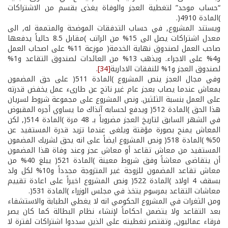
“حساب موحد” لتغطية العجز والوفاة يغذى بقسم من الاشتراكات
)المادة 49­10(.
ويستند المشروع, في حساب التدفقات الموضحة والمتممة له, الى
معدل اشتراكات يصل الى 15% من الراتب )مقابل 8.5 حالياً يدفعها
صاحب العمل لصندوق نهاية الخدمة( موزعة 11% على اصحاب العمل
و4% على الاجراء. ويذهب 13% من العائدات لصندوق التقاعد و1%
لصندوق العجز و1% للنفقات الادارية
[34]
.
وفي مجال العجز ينص المشروع )المادة 51­1( على حق المضمون
بمعاش عندما يصاب بعجز عام غير ناتج عن طارىء عمل يخفض قدرته
على العمل بنسبة الثلثين. ونص المشروع على مجموعة شروط لسريان
هذا الحق )المادة 51­2( ويدفع لحسابه آنذاك ما يساوي أجره المقبوض
في الشهر السابق لتاريخ العجز مضروباً بـ 48 مرة )المادة 51­4(, لكن
المعاش يمنح بصورة مؤقتة ويلغى عندما تزيد قدرة المستفيد عن
50% )المادة 51­8( ونص المشروع ايضاً على انه يحق لشريك المضمون
المستفيد من معاش تقاعد أو معاش عجز وعند وفاة هذا المضمون
أن يتقاضى معاشاً وفق شروط معينة )المادة 52­1( يبلغ 40% من
معاش تقاعد المضمون للزوجة غير المتزوجة مجدداً و10% لكل ولد
بسقف 4 اولاد )المادة 52­2( ونص المشروع اخيراً على اعادة تقييم
معاشات التقاعد بمرسوم يتخذ في مجلس الوزراء )المادة 53­1(.
ومن الثغرات في المشروع الحكومي انه لا يغطي الطبابة والاستشفاء
بعد التقاعد ولا يتضمن احكاماً لإنشاء نظام البطالة كما كان يصر
فرقاء عماليون, وتقتصر تغطيته على الذين سددوا اشتراكات لفترة لا