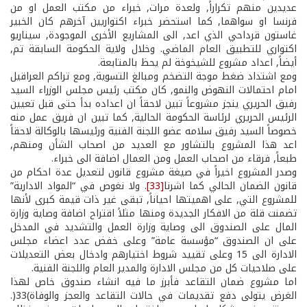
عديدين منهم تكراراً, ولعدة مرات, خبراء من مكتب العمل او من
فرنسا او سواهما, كما استحضر خبراء اكتواريين آخرهم كان الخبير
غاستون قرداحي الذي اعد, الى المشاريع الأخرى الموجودة, سيناريو
اكتواري للتطبيق العام الماضي. وخلال ولاية الحكومة السابقة تم,
أيضاً, اعداد مشروع للشيخوخة لم يحظ بالمتابعة.
ومع اشتداد ضغط موجة التضخم ومبالغ التسوية, ومع تراكم العراقيل
امام احتمالات النهوض والنمو, كان مكتب رئيس مجلس الوزراء السيد
رفيق الحريري ينجز مشروعاً تبين لاحقاً ان اعداده بدأ حتى قبل تعيين
الرئيس الحريري لرئاسة الحكومة الحالية, كما تبين ان فريق عمل منه
خصوصاً السيد رفيق سلامه عضو اللجنة الفنية ورئيسها بالوكالة لاحقاً
اعد هذا المشروع بالتشاور مع العديد من اصحاب الشأن ومنهم,
طبعاً, فرقاء من اصحاب العمل ومن العمال اضافة الى خبراء.
وصدر المشروع اخيراً في صيغة مشروع قانون لتعديل عدة احكام من
قانون الضمان الحالي كما اشرنا
[33]
. ولا نغوص في “المواد الادارية”
للمشروع التي, على اهميتها احياناً, تبقى غير ذات قيمة كبرى لأنها
تضمنت قلة من الافكار الجديدة ومنها مثلاً اقتراح اضافة وصاية وزارة
المال على الصندوق الى وصاية وزارة العمل والتشديد في المدخل
على ان الصندوق “مؤسسة عامة” وعلى خفض عدد اعضاء مجلس
الادارة الى 15 وعلى تقييد شروط اختيارهم وادخال بعض التعديلات
على صلاحيات كل من مجلس الادارة والمدير العام واللجنة الفنية.
اما مشروع ضمان التقاعد فأبرز ما فيه انشاء صندوق خاص لهذا
الغرض يتولى دفع تقديمات في حالات التقاعد والعجز والوفاة)33(.