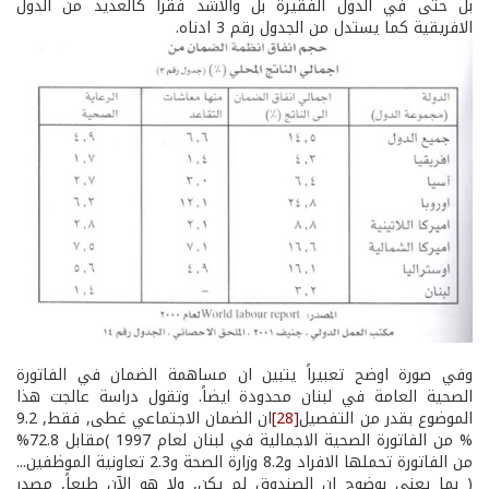
بل حتى في الدول الفقيرة بل والاشد فقراً كالعديد من الدول
الافريقية كما يستدل من الجدول رقم 3 ادناه.
وفي صورة اوضح تعبيراً يتبين ان مساهمة الضمان في الفاتورة
الصحية العامة في لبنان محدودة ايضاً. وتقول دراسة عالجت هذا
الموضوع بقدر من التفصيل
[28]
ان الضمان الاجتماعي غطى, فقط, 9.2
% من الفاتورة الصحية الاجمالية في لبنان لعام 1997 )مقابل 72.8%
من الفاتورة تحملها الافراد و8.2 وزارة الصحة و2.3 تعاونية الموظفين...
( بما يعني بوضوح ان الصندوق لم يكن, ولا هو الآن طبعاً, مصدر