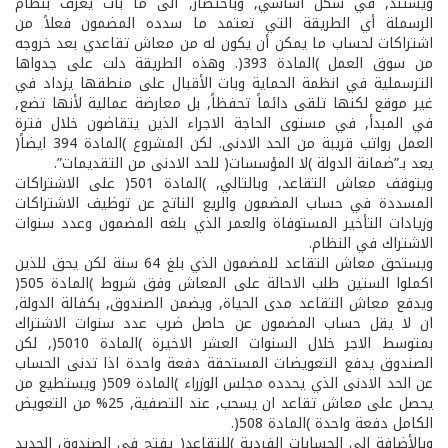
ويستند, في شكل اساسي, وباختصار, الى ما بات يعرف بنظام
الرسملة أي الطريقة التي تعتمد ما سدده المضمون فعلاً من
اشتراكات لحساب ما يمكن أن يكون له من معاش تقاعدي بعد خروجه
من سوق العمل )المادة 39­3(. وهذه الطريقة دلت على جدواها
الترسملية في انظمة الحماية وبات الأقبال على منطقها يزداد في
غير موقع لكنها تلقى دائماً تحفظاً, بل معارضة عمالية لأنها تضع,
في المبدأ, في مستوى الحاجة الاجراء الذين يتقاضون خلال فترة
العمل رواتب قريبة من الحد الادنى. لكن المشروع )المادة 39­4 ايضاً(
يعد بـ”ضمانة الدولة )لا المؤسسات( للحد الادنى من التقديمات”.
ويتوقف معاش التقاعد, وبالتالي, )المادة 50­1( على الاشتراكات
المسددة في حساب المضمون والريع الناتج عن توظيف الاشتراكات
وزيادات التأخير المستوفاة والعمر الذي بلغه المضمون وعدد سنوات
الاشتراك في النظام.
ويستحق معاش التقاعد للمضمون الذي بلغ 64 سنة لكن يحق للذين
اكملوا الستين طلب الاحالة على المعاش وفق شروط )المادة 50­5(
ويدفع معاش التقاعد مدى الحياة, ويضمن الصندوق, بكفالة الدولة,
ان لا يقل حساب المضمون عن حاصل ضرب عدد سنوات الاشتراك
بمتوسط الاجر خلال السنوات العشر الاخيرة )المادة 50­10(, لكن
الصندوق يدفع التعويضات المستحقة دفعة واحدة اذا تدنى الحساب
عن الحد الادنى الذي يحدده مجلس الوزراء )المادة 50­9( ويستطيع من
يحصل على معاش تقاعد ان يسحب, عند التصفية, 25% من التعويض
الكامل دفعة واحدة )المادة 50­8(.
وبالأضافة الى الحسابات الفردية )للتقاعد( يفتح في الصندوق الجديد