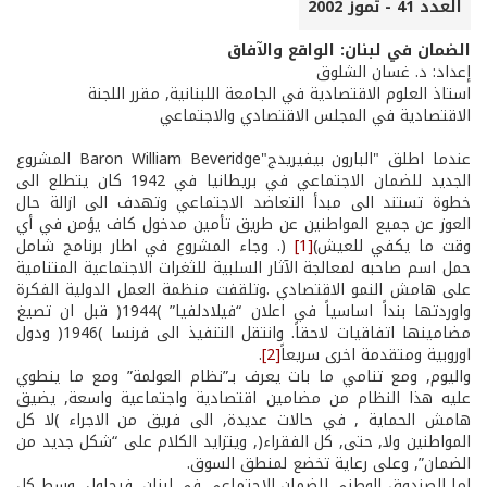
العدد 41 - تموز 2002
الضمان في لبنان: الواقع والآفاق
إعداد: د. غسان الشلوق
استاذ العلوم الاقتصادية في الجامعة اللبنانية, مقرر اللجنة
الاقتصادية في المجلس الاقتصادي والاجتماعي
عندما اطلق "البارون بيفيريدج"Baron William Beveridge المشروع
الجديد للضمان الاجتماعي في بريطانيا في 1942 كان يتطلع الى
خطوة تستند الى مبدأ التعاضد الاجتماعي وتهدف الى ازالة حال
العوز عن جميع المواطنين عن طريق تأمين مدخول كاف يؤمن في أي
وقت ما يكفي للعيش)
[1]
(. وجاء المشروع في اطار برنامج شامل
حمل اسم صاحبه لمعالجة الآثار السلبية للثغرات الاجتماعية المتنامية
على هامش النمو الاقتصادي .وتلقفت منظمة العمل الدولية الفكرة
واوردتها بنداً اساسياً في اعلان “فيلادلفيا” )1944( قبل ان تصيغ
مضامينها اتفاقيات لاحقاً. وانتقل التنفيذ الى فرنسا )1946( ودول
اوروبية ومتقدمة اخرى سريعاً
[2]
.
واليوم, ومع تنامي ما بات يعرف بـ”نظام العولمة” ومع ما ينطوي
عليه هذا النظام من مضامين اقتصادية واجتماعية واسعة, يضيق
هامش الحماية , في حالات عديدة, الى فريق من الاجراء )لا كل
المواطنين ولا, حتى, كل الفقراء(, ويتزايد الكلام على “شكل جديد من
الضمان”, وعلى رعاية تخضع لمنطق السوق.
اما الصندوق الوطني للضمان الاجتماعي في لبنان, فيحاول, وسط كل