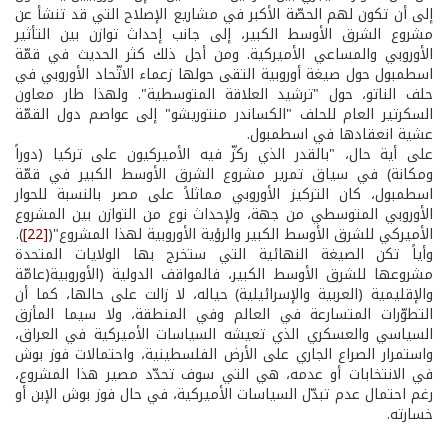
إلى أن تكون لهم الحصّة الأكبر في مشاريع الإصلاح التي قد تنشأ عن
مشروع الشرق الأوسط الكبير، إلى جانب إحداث توازن بين التأثير
الأوروبي والمساعي الأميركية. ومن أجل ذلك كثر الحديث في قمّة
اسطمبول حول صيغة أوروبية التقى حولها زعماء الاتّحاد الأوروبي في
حلف الناتو، حول "ترشيد العلاقة المتوسطية". ولهذا طار معاون
السكرتير العام للحلف "الكساندر منتوريشو" إلى عواصم دول القمّة
عشية انعقادها في اسطمبول.
على أية حال، "بالقدر الذي ركزّ فيه الأميركيون على تركيا (دوراً
ومكانة) في سياق تمرير مشروع الشرق الأوسط الكبير في قمّة
اسطمبول، كان التركيز الأوروبي مماثلاً على مصر بالنسبة للحوار
الأوروبي المتوسطي من جهة، ولإحداث نوع من التوازن بين المشروع
الأميركي للشرق الأوسط الكبير والرؤية الأوروبية لهذا المشروع"(
[22]
).
وأياً تكن الصيغة النهائية التي ستخرج بها الولايات المتحدة
مشروعها للشرق الأوسط الكبير، فالمواقف الدولية (الأوروبية(عامّة
والإقليمية (العربية والإسرائيلية) حياله، لا زالت على حالها، كما أن
التطوّرات المتسارعة في العالم وفي المنطقة، ولا سيما المأزق
السياسي والعسكري الذي تعيشه السياسات الأميركية في العراق،
واستمرار الصراع الجاري على الأرض الفلسطينية، واحتمالات فوز بوش
في الانتخابات أو عدمه، هي التي سوف تحدّد مصير هذا المشروع،
رغم احتمال عدم تبدّل السياسات الأميركية، في حال فوز بوش الإبن أو
خسارته.