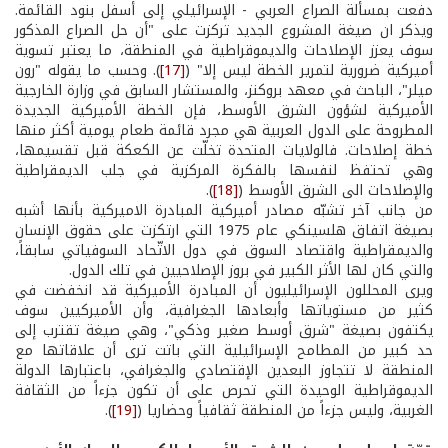
دفعت بمسألة الصراع العربي - الإسرائيلي إلى أسفل بنود القائمة.
ويذكر ان صيغة المشروع الجديد تركزت على "أن حل الصراع المذكور
سوف يعزز الإصلاحات والديموقراطية في المنطقة، ما يعتبر تسوية
أميركية ضرورية لتمرير الخطة ليس إلا" (
[17]
). وحسب ما يقوله "رون
ميلر"، الباحث في معهد بروكنز، والمستشار السابق في وزارة الخارجية
الأميركية لشؤون الشرق الأوسط، فإن الخطة الأميركية الجديدة
المطروحة على الدول العربية هي مجرد قائمة طعام يومية أكثر منها
خطة إصلاحات. فالولايات المتحدة تخلّت عن الكعكة قبل تقسيمها،
وهي تحتفظ لنفسها بالفكرة المركزية في جلب الديمقراطية
والإصلاحات الى الشرق الأوسط (
[18]
).
من جانب آخر تشبّه مصادر أميركية المبادرة الاميركية بأنها أشبه
بصيغة اتفاق هلسينكي عام 1975 التي ارتكزت على حقوق الإنسان
والديمقراطية واقتصاد السوق في دول الاتّحاد السوفياتي سابقاً،
والتي كان لها الأثر الكبير في بروز الإصلاحيين في تلك الدول.
ويرى المحللون الإسرائيليون أن المبادرة الأميركية قد انخفضت في
كثير من مستوياتها وأبعادها الجغرافية، وأن الأميركيين سوف
يكتفون بصيغة "شرق أوسط صغير وذكي"، وهي صيغة تقترب إلى
حد كبير من المطامح الإسرائيلية التي باتت ترى أن علاقاتها مع
المنطقة لا تتجاوز البعدين الإقتصادي والجغرافي، باعتبارها الدولة
الديموقراطية الوحيدة التي تحرص على أن تكون جزءاً من الثقافة
الغربية، وليس جزءاً من المنطقة ثقافياً وحضاريا (
[19]
).