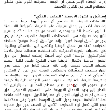
إدراك الزعماء الإسرائيليين أن الرغبة الأميركية تقوم على تخطي
المفهوم الجغرافي للشرق الأوسط.
إسرائيل
والشرق
الأوسط
"الصغير
والذكي"
"الانتقادات العربية، والرغبة في أن تقدّم أوروبا صيغاً ومقترحات
إصلاحية، أدّت إلى إدخال تغييرات على الصيغة الأميركية اللاساميّة
"للشرق الأوسط الكبير" وتخفيف العديد من جوانبها الحادّة. والتغيير
الأبرز يجد تعبيراته في المصطلحات اللغوية. فالحديث بداية لم يكن
يدور عن "شرق أوسط كبير" وإنما عن"شرق أوسط موسّع" مساحته
الجغرافية تمتد من شمال أفريقيا وتنتهي في الباكستان وماليزيا؛
لكن التعبيرات اللغوية الأميركية باتت تستخدم مصطلحاً يحمل دلالات
أصغر"للشرق الأوسط" الذي تريد أميركا إصلاحه ليشمل الآن دول
الشرق الأوسط وشمال أفريقيا ودول الخليج؛ وليس لهذا التغيير
تعبيراته اللغوية فحسب، وإنما ثمّة تغيير شامل في الخطة وفي
القرار يستجيب للتحفّظات والشكاوى العربية التي ترى أن المشروع
الأميركي لم يكن سوى محاولة لاستيعاب الدول العربية والإسلامية
والهيمنة عليها، باعتبارها لا تعرف معنى الديموقراطية ولا كيفية
صون حقوق الإنسان(
[15]
). ويرى معظم المحلّلين الإسرائيليين أنه
بالنظر إلى ردود الأفعال الأوروبية على المشروع الأميركي، فإن
واشنطن لم تغلق أبواب الحوار، لأن معارضة الدول العربية كانت فاقعة
لها. "فالأنظمة العربية ودول "الشرق الأوسط الكبير" وفي مقدّمتها
مصر التي تحمل لواء المعارضة، تدّعي أن الحديث يدور حول محاولة
أميركية لفرض مشروع من الخارج، وإن الدوافع وراء ذلك ليست سوى