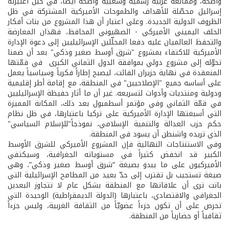
واضحة، وممانعة عربية رسمية وشعبية واضحة أيضاً، في حين اعتبرته
إسرائيل محصّلة للأهداف والطموحات الأميركية المشتركة في ظل
الظروف الدولية الجديدة. وعلى اعتبار أن هذا المشروع من بنات أفكار
الحلف اليميني الأميركي - الصهيوني المحافظ، فهذان المعارضة
والتحفظ العالميان عليه دفعا المحلّلين الإسرائيليين إلى دعوة الإدارة
الأميركية للاكتفاء بمشروع "شرق أوسط صغير وذكي" بعد أن ضمنا
تحوّله إلى مشروع دولي بموافقة الدول الثماني الكبرى في قمّتها
المنعقدة في نهاية حزيران الفائت، ليصبح إطاراً فكرياً وسياسياً يعمل
على أساسه جميع "الإصلاحيين" في المنطقة، مع إقامة أطر إقليمية
ودولية ومنتديات وأدوات لتسريعه. غير أن ما أثار حفيظة الإسرائيليين
في قمّة الثماني وفي مؤتمر أسطمبول بعد ذلك، المكانة المميزة
التي أسبغتها الإدارة الأميركية على تركيا باعتبارها، في ظل نظام
حكم حزب العدالة والتنمية الإسلامي، نموذجاً"للإسلام السياسي"
الذي تريده واشنطن أن يسود في المنطقة.
وفي الاستنتاجات النهائية فإن المشروع الأميركي للشرق الأوسط
الكبير قد انخفض كثيراً في مستوياته الجغرافية، وسيكتفي
الأميركيون على ما يبدو بصيغة “شرق أوسط صغير وذكي”، وهي
صيغة تستجيب بل تقترب إلى حدّ بعيد من المطامح الإسرائيلية التي
باتت ترى أن علاقاتها مع المنطقة بشكل عام لا تتجاوز البعدين
الجغرافي والاقتصادي، باعتبارها (الدولة الديمقراطية) الوحيدة التي
تحرص على أن تكون جزءاً عضويّاً من الثقافة الغربية، وليس جزءاً
ثقافياً أو حضارياً من المنطقة.