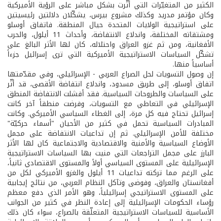
الكثير من المتغيّرات التي أثّرت بشكل مباشر على الرؤية الأميركية
وكان مؤتمر مدريد وكذلك مشروع بيرس، يشكّلان دلالتين رئيسيتين
على استراتيجية الولايات المتحدة حيال المنطقة. فاتفاق أوسلو
ومشتقاته المختلفة، واندلاع الانتفاضة، وأحداث 11 أيلول، والحرب
الأفغانية، ومن ثم غزو العراق واحتلاله، كان لها الأثر البالغ على
تشكّل السياسات الاستراتيجية الأميركية التي ترى إسرائيل جزءاً
أساسياً منها.
إن وصول التسويات لحل الصراع العربي - الإسرائيلي، وفي مقدّمتها
اتفاق أوسلو، إلى طريق مسدود، واندلاع انتفاضة الأقصى، قد أثّر
على السياسات والطروحات السياسية. فقد أفشلت الانتفاضة المنطق
الإسرائيلي في التعاطي مع التسويات، وفرضت منطقاً آخر كانت
إسرائيل تحتاج فيه كل مرة، إلى الغطاء السياسي الأميركي. وكانت
المبادرات السياسية تحمل في كثير من الأحيان "أسماء حركيّة"
مختلفة للأمن الإسرائيلي. ثم إن تداعيات الانتفاضة على مجمل
الأوضاع السياسية والأمنية والاقتصادية والاجتماعية كان لها الأثر
البارز على مجمل التراجعات التي منيت بها السياسات الاستراتيجية
الإسرائيلية على المستوى السياسي أولاً والمستوى الاقتصادي ثانياً،
على الرغم مما تركته تداعيات 11 أيلول والغزو الأميركي لكل من
أفغانستان والعراق، وفوضى وتآكل النظام العربي، من نتائج إيجابية
على المستوى الاستراتيجي إسرائيلياً، وهو الأمر الذي دفع معظم
رؤساء الحكومات الإسرائيلية إلى إعادة النظر في كثير من الجوانب
الأساسية للسياسات الاستراتيجية المتعلّقة بالصراع، سواء كان ذلك