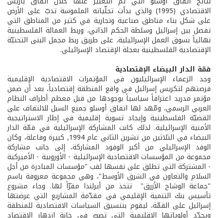
نتائج اتفاق أوسلو التي تم التعبير عنها خلال اتفاق باريس
الاقتصادي (1995) والذي بدأت تجلّياته الملموسة تدبّ على الأرض
على شكل بناء مناطق صناعية وتجارية في كثير من المناطق التي
تفصل بين إسرائيل وسلطة الحكم الذاتي، وربط العمالة الفلسطينية
نهائياً بسوق العمل الإسرائيلية، على طريق ربط مجمل البنى التحتيّة
الإقتصادية الفلسطينية بعجلة الإقتصاد الإسرائيلي.
قمّة
الدار
البيضاء
الإقتصادية
وجد الزعماء الإسرائيليون في المؤتمرات الاقتصادية الإقليمية
فرصتهم لتكريس إسرائيل في واقع المنطقة إقتصادياً، بعد أن ضمن
مؤتمر مدريد اعترافاً سياسياً بوجودها من قبل معظم أطراف النظام
العربي الرسمي، ومّهد لها اتفاق أوسلو جميع السبل للالتفاف على
القضيّة الفلسطينية وإيجاد تسوية إقليمية في إطار الاستراتيجية
الأمنية الإسرائيلية. لذلك كانت المشاركة الإسرائيلية في قمّة الدار
البيضاء في الثلاثين من تشرين الثاني عام 1994, كبيرة وفاعلة، وكان
الوفد الإسرائيلي من أكبر الوفود المشاركة، إلى جانب مشاركة
مجموعة من المؤسسات الاقتصادية الإسرائيلية - الأوروبية - الأميركية
- المشتركة التي تطلق على نفسها لقب "مؤسسات المبادرة من أجل
السلام والتعاون في الشرق الأوسط"، وهي مجموعة معروفة باسم
"جماعة الوشاح الأزرق" تتخذ من أيرلندا مقرّاً لها. وجاء مشروع
تأسيس بنك التنمية الإقليمي في مقدّمة المشاريع التي عرضتها
إسرائيل على القمّة، ليقوم بتنسيق السياسات الاقتصادية للمنطقة
ويحدّد أولوياتها الإقليمية التي تصبّ في خانة ازدهار الإقتصاد