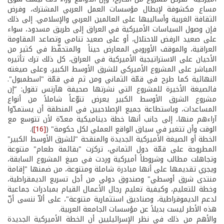
مساع مكشوفة لإبطال مؤسسات العمل العربي المشترك، وفرض
الثقافة الغربية وأساليبها على العالمين العربي والإسلامي. إلى ذلك
فإن وصول السياسات الأميركية في العراق إلى طريق مسدود، سواء
على صعيد الرفض للاحتلال، أو على صعيد تنامي وتصاعد المقاومة
العراقية، والموقف الأوروبي المعارض حيناً والمتحفّظ في كثير من
الأحيان على الاستراتيجية الأميركية في العراق، كل ذلك ترك تأثيره
المباشر على المشروع الأميركي للشرق الأوسط الكبير، وعلى صيغته
النهائية كما طرح في قمّة الثماني ومن ثم في قمّة "اسطمبول".
فالصيغة الأخيرة للمشروع التي نشرتها صحيفة هآرتس تقول: “إن
مشروع الشرق الأوسط الكبير يعرض تنوّعاً شاملاً من أنواع
المساعدات، وباستطاعة جميع الإصلاحيين في المنطقة أن يستمدّوا
آراءهم منها، إلى جانب أنها خطة ديناميكية معدّة لأن تتوسع مع
الوقت وأن تتغير في سياق الواقع العملي لكل حكومة" (
[16]
).
الخطة أو الصيغة الأميركية الجديدة والمنقحة "للشرق الأوسط الكبير"
المطروحة على قمّة دول الثماني، تركزت "بقائمة طعام" متنوعة
وتجاهلت مطالب وشروطاً أميركية وردت في صيغ المشروع السابقة،
ويجري تقديمها على أنها مبادرة شاملة ومتنوعة، من ضمنها "إقامة
منتدى شرق أوسطي" وصندوق دولي من أجل تسريع الديمقراطية،
وخطة للتعليم، وكيفية تعليم رجال الأعمال القيام بمبادرات جماعية
لدعم الديموقراطية، وصناديق استثمارية متنوعة"، على ألاّ ننسى أنّ
هذه الأطر ليست بديلاً عن مؤسسات الجامعة العربية.
والأهم من ذلك في نظر الإسرائيليين أن الخطة الأميركية الجديدة