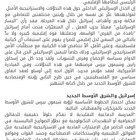
الرئيسي لنظامها الإقليمي.
إن الجدل الإسرائيلي الداخلي حول هذه التحوّلات والاستراتيجية الأمثل
لمواجهتها عبّر عن نفسه من خلال رؤيتين مختلفتين للتعاطي مع
مكانة ودور وأهداف إسرائيل خلال هذه المرحلة. فقد رأى "اليسار
الإسرائيلي" ممثلاً بحزب العمل , أن المتغيّرات فتحت أمام إسرائيل
"نافذة من الفرص" الواسعة، وجعلتها قوة إقليمية كبيرة ولا بدّ
بالتالي من السعي لحل إقليمي للصراع يقوم على استيعاب أي كيانية
فلسطينية، وعلى الأقل، ألاّ تتناقض هذه الكيانية مع متطلّبات الأمن
الاستراتيجي الإسرائيلي، وذلك خلافاً لليمين الإسرائيلي الذي قال على
الدوام بسياسة الإخضاع وفرض التسويات. ولقد وجد كل من إسحاق
رابين وشيمون بيرس فرصتهما في هذه التحوّلات، وفي المبادرة
الأميركية، لعقد مؤتمر مدريد. الأول اتجه إلى أوسلو لعقد اتفاق
سياسي مع الفلسطينيين، في حين طرح الثاني رؤيته الإقتصادية
للشرق الأوسط الجديد من خلال كتابه الشهير.
إسرائيل
والشرق
الأوسط
الجديد
يمكن اختصار الخطوط الأساسية لرؤية شيمون بيرس للشرق الأوسط
الجديد بالمرتكزات والمعطيات التالية:
"المدرسة الدفاعية التقليدية لا تقدّم حلولاً حقيقية للحقائق
الجغرافية أو التهديدات التكنولوجية مع تطوّر الصواريخ الباليستية. في
الوقت الحاضر فإن الامتيازات المادية في الاستراتيجية التقليدية مثل
العوائق الطبيعية والإستحكامات الاصطناعية وحشد القوات ومواقع
العمليات، لم تعد ذات قيمة في مواجهة الهجمات الصاروخية، بل