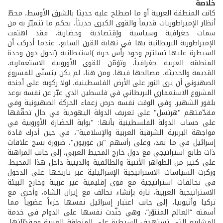
خلاصة
كانت المنطقة العربية أو ما اصطلح عليه حديثا بالشرق الأوسط، محطّ
أنظار الإمبراطوريات قديماً والقوى الكبرى حديثاً، بحكم ما تتميّز به من
سمات جغرافية وسياسية وإقتصادية وحضارية. فقد اهتمت
الإمبراطورية البريطانية بها في نهاية القرن السابع، عندما أدركت أن
السيطرة عليها تسلتزم وجود رأس حربة )استيطانية (تحول دون وحدة
المنطقة العربية جغرافياً، وتؤمّن للقوى الأوروبية الاستعمارية،
القديمة والحديثة، مصالحها فيها. ومن هنا، لم يكن يتسنّى للمشروع
الصهيوني أن يرى النور على الأرض الفلسطينية، لولا ركوبه على أجنحة
المشروع الاستعماري البريطاني في فلسطين الذي عبّر عن نفسه بوعد
بلفور الشهير. وفي الوقت نفسه حرص زعماء الحركة الصهيونية وفي
مقدّمتهم "هرتسل" على تعريف الدولة اليهودية في حال تحقّقها
على حساب الدولة الفلسطينية بأنها: "بوابة الحضارة الأوروبية في
مواجهة البربرية الشرقية العربية والإسلامية"، في حين أدرك قادة
إسرائيل في ما بعد، وعلى رأسهم "بن غوريون"، ضرورة نسج علاقات
ذات طابع استراتيجي مع دول خارج المحيط العربي، إلى جانب المراهنة
على كثير من الظواهر الأثنية والطائفية والدينية داخل هذا المحيط.
وركزت السياسات الاستراتيجية الإسرائيلية عبر تاريخها على الدخول
في تحالفات استراتيجية مع قوى إقليمية غير عربية وخارج البيئة
الاستراتيجية العربية، تارة بإنشاء تحالف مع إيران الشاه، وأخرى مع
تركيا وأثيوبيا، إلى جانب اعتبار إسرائيل نفسها جزءاً عضوياً مما
أسمته “العالم المتنوّر”، وهي جنّدت نفسها على الدوام في خدمة
المشاريع التي تستهدف السيطرة على المنطقة العربية ومقدرّاتها،