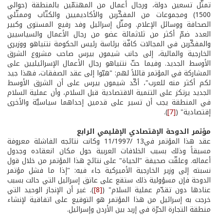
تمثّل تسعين دولة، ورجال أعمال من المهتمّين بالمنطقة (حوالي
1500) ومجموعات من المفكّرين والأكاديميين والكتّاب وممثّلي
الصحافة ووسائل الإعلام. ومثّل إسرائيل وفد رفيع المستوى وكبير
العدد ضمّ أكثر من ثلاثمائة عضو من رجال الأعمال والسياسيين
والمفكّرين في المجالات كافّة برئاسة رئيس الحكومة نتنياهو ووزيري
الخارجية والمالية، إلى جانب شيمون بيرس صاحب مشروع الشرق
الأوسط الجديد. وفيما حثّ نتنياهو رجال الأعمال الإسرائيليين على
المشاركة في المؤتمر قائلاً لهم: "هبّوا إلى عقد الصفقات، فهذا جيد
لكم أكثر منه للعرب"، أكّد شيمون بيرس على أن الشرق الأوسط
الجديد يرتكز على التنمية الاقتصادية قبل السلام، وأن عملية السلام
في المنطقة يجب أن تسير على قدمين إحداهما سياسيَّة والأخرى
إقتصادية" (
[7]
).
مؤتمر
الدوحة
الإقتصادي
الإقليمي
الرابع
عقد هذا المؤتمر في13 /11/1997 وكانت نتائجه الفاشلة معروفة
مسبقاً وذلك بسبب الخلافات العربية حول مكان انعقاده وجدول
أعماله. وعلقّت صحيفة "الحياة" على نتائج هذا المؤتمر من خلال قول
نسبته إلى وزير الخارجية الأميركية جاء فيه: "إذا ما فشل مؤتمر
الدوحة فإن مسؤولية ذلك ستقع على عاتق إسرائيل التي حالت بسبب
عنادها دون تقدّم عملية السلام" (
[8]
). غير أن الإنجاز الوحيد التي
خرجت به إسرائيل من هذا المؤتمر هو التوقيع على اتفاقية لإنشاء
منطقة التجارة الحرّة في إربد بين الأردن وإسرائيل.