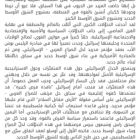
بل إنها خاضت المزيد من الحروب في هذا السياق. فلا غرو أن تربط
وجودها ككيان أنشئ بالقوة في المنطقة، بمشروع الشرق الأوسط
الجديد ومشروع الشرق الأوسط الكبير.
لقد أحدثت التحوّلات الكبرى التي ألمّت بالعالم والمنطقة في نهاية
القرن الماضي، إلى جانب التحوّلات السياسية والأمنية والإقتصادية
والاجتماعية الإسرائيلية، خللاً كبيراً في موازين القوى، لصالح الولايات
المتحدة وحليفتها إسرائيل، وجدت تعبيراً لها في مبادرة الرئيس بوش
الأب، بعقد مؤتمر مدريد لحل الصراع العربي - الإسرائيلي، ومن ثم
بالمبادرة الأميركية في بناء شرق أوسط جديد في سياق خطّتها
لبناء عالم جديد.
ويتمحور الجدل الإسرائيلي حول هذه المتغيّرات وحول الاستراتيجية
الإسرائيلية الأمثل لمواجهتها. وقد عبّر عن نفسه من خلال وجهتي
نظر مختلفتين. فقد رأى اليسار الإسرائيلي، وحزب العمل خصوصاً، أن
هذه المتغيّرات قد فتحت أمام إسرائيل "نافذة فرص كبيرة"، قد
تعتمدها كقوة إقليمية في سياق حل مرتقب للصراع العربي -
الإسرائيلي على أساس مقولة "الأرض مقابل السلام" التي قام عليها
مؤتمر مدريد، وعلى قاعدة استيعاب أية كيانية فلسطينية قد تنشأ
عن التسوية، ولا تتناقض مع متطلّبات الأمن الإستراتيجي. أما اليمين
الإسرائيلي فاعتمد باستمرار سياسة الفرض بالقوة. وقد وجد كل من
إسحق رابين وشيمون بيرس فرصتهما في هذه التحوّلات لحلّ الصراع
وبناء شرق أوسط جديد، فاتجه الأول إلى أوسلو لعقد اتفاق سرّي مع
الفلسطينيين، في حين طرح الثاني رؤيته للشرق الأوسط الجديد.