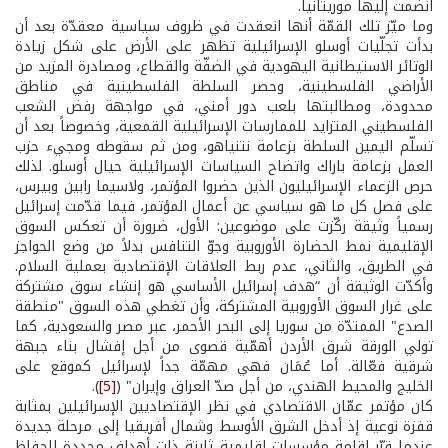
انضمت إليها موريتانيا.
وما ميّز تلك القمّة أنها انعقدت في ظروف سياسية معقدّة بعد أن
بدأت تجلّيات أوسلو الإسرائيلية تظهر على الأرض على شكل زيادة
الوتائر الاستيطانية اليهودية في الضفّة والقطاع، ومصادرة المزيد من
الأراضي الفلسطينية، وحصر السلطة الفلسطينية في مناطق
محدودة، ومطالبتها بلعب دور أمني، في مواجهة رفض الشعب
الفلسطيني المتزايد للممارسات الإسرائيلية القمعية، وخصوصاً بعد أن
تسلّم اليمين السلطة بزعامة نتنياهو، ومن ثم سقوطه ومجيء حزب
العمل بزعامة باراك واتضاح السياسات الإسرائيلية حيال أوسلو. لذلك
حرص الزعماء الإسرائيليون الذين حضروا المؤتمر، ولاسيما رابين وبيرس،
على فصل كل ما هو سياسي عن أعمال المؤتمر، فيما قدّمت إسرائيل
رسمياً وثيقة ركّزت على موضوعين: الأول، ضرورة أن تعكس السوق
الإقليمية نمط الحضارة الأوروبية وجوّ التنافس بدلاً من وضع الحواجز
في الطريق، والثاني، عدم ربط العلاقات الإقتصادية بعملية السلام.
وأكدّت الوثيقة أن “هدف إسرائيل الأساسي هو إنشاء سوق مشتركة
على غرار السوق الأوروبية المشتركة، وأن تغطي هذه السوق "منطقة
الصدع" الممتدّة من سوريا إلى البحر الأحمر، عبر مصر والسعودية، كما
تولي الورقة شرق الأردن أهمّية قصوى من أجل إفشال بناء جبهة
شرقية فعّالة. أما عُمَان فهي مهمّة جداً لإسرائيل كموقع على
الخليج والمحيط الهندي، من أجل صدّ العراق وإيران" (
[5]
).
كان مؤتمر عمّان الاقتصادي في نظر الإقتصاديين الإسرائيلين بمثابة
قفزة نوعية إذ أدخل الشرق الأوسط وشمال أفريقيا إلى مرحلة جديدة
عندما قرّر إقامة مؤسسات إقليمية ثابتة ذات أهداف محددة للحفاظ