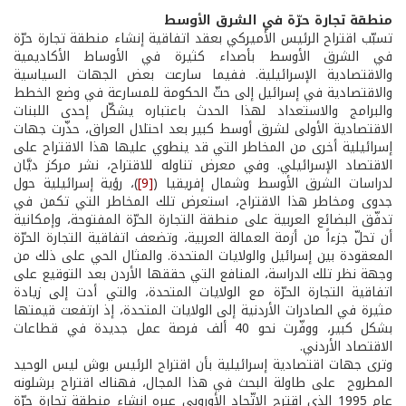
منطقة
تجارة
حرّة
في
الشرق
الأوسط
تسبّب اقتراح الرئيس الأميركي بعقد اتفاقية إنشاء منطقة تجارة حرّة
في الشرق الأوسط بأصداء كثيرة في الأوساط الأكاديمية
والاقتصادية الإسرائيلية. ففيما سارعت بعض الجهات السياسية
والاقتصادية في إسرائيل إلى حثّ الحكومة للمسارعة في وضع الخطط
والبرامج والاستعداد لهذا الحدث باعتباره يشكّل إحدى اللبنات
الاقتصادية الأولى لشرق أوسط كبير بعد احتلال العراق، حذّرت جهات
إسرائيلية أخرى من المخاطر التي قد ينطوي عليها هذا الاقتراح على
الاقتصاد الإسرائيلي. وفي معرض تناوله للاقتراح، نشر مركز ديَّان
لدراسات الشرق الأوسط وشمال إفريقيا (
[9]
)، رؤية إسرائيلية حول
جدوى ومخاطر هذا الاقتراح، استعرض تلك المخاطر التي تكمن في
تدفّق البضائع العربية على منطقة التجارة الحرّة المفتوحة، وإمكانية
أن تحلّ جزءاً من أزمة العمالة العربية، وتضعف اتفاقية التجارة الحرّة
المعقودة بين إسرائيل والولايات المتحدة. والمثال الحي على ذلك من
وجهة نظر تلك الدراسة، المنافع التي حققها الأردن بعد التوقيع على
اتفاقية التجارة الحرّة مع الولايات المتحدة، والتي أدت إلى زيادة
مثيرة في الصادرات الأردنية إلى الولايات المتحدة، إذ ارتفعت قيمتها
بشكل كبير، ووفّرت نحو 40 ألف فرصة عمل جديدة في قطاعات
الاقتصاد الأردني.
وترى جهات اقتصادية إسرائيلية بأن اقتراح الرئيس بوش ليس الوحيد
المطروح على طاولة البحث في هذا المجال، فهناك اقتراح برشلونه
عام 1995 الذي اقترح الاتّحاد الأوروبي عبره إنشاء منطقة تجارة حرّة