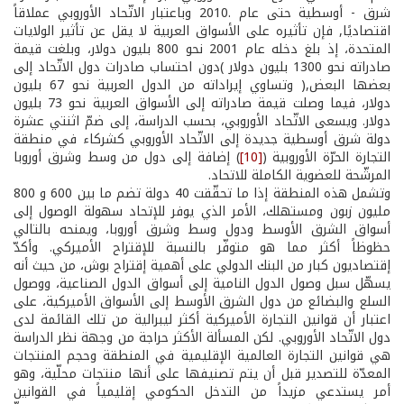
شرق - أوسطية حتى عام .2010 وباعتبار الاتّحاد الأوروبي عملاقاً
اقتصاديًا, فإن تأثيره على الأسواق العربية لا يقل عن تأثير الولايات
المتحدة، إذ بلغ دخله عام 2001 نحو 800 بليون دولار، وبلغت قيمة
صادراته نحو 1300 بليون دولار )دون احتساب صادرات دول الاتّحاد إلى
بعضها البعض,( وتساوي إيراداته من الدول العربية نحو 67 بليون
دولار، فيما وصلت قيمة صادراته إلى الأسواق العربية نحو 73 بليون
دولار. ويسعى الاتّحاد الأوروبي، بحسب الدراسة، إلى ضمّ اثنتي عشرة
دولة شرق أوسطية جديدة إلى الاتّحاد الأوروبي كشركاء في منطقة
التجارة الحرّة الأوروبية (
[10]
) إضافة إلى دول من وسط وشرق أوروبا
المرشّحة للعضوية الكاملة للاتحاد.
وتشمل هذه المنطقة إذا ما تحقّقت 40 دولة تضم ما بين 600 و 800
مليون زبون ومستهلك، الأمر الذي يوفر للإتحاد سهولة الوصول إلى
أسواق الشرق الأوسط ودول وسط وشرق أوروبا، ويمنحه بالتالي
حظوظاً أكثر مما هو متوفّر بالنسبة للإقتراح الأميركي. وأكدّ
إقتصاديون كبار من البنك الدولي على أهمية إقتراح بوش، من حيث أنه
يسهّل سبل وصول الدول النامية إلى أسواق الدول الصناعية، ووصول
السلع والبضائع من دول الشرق الأوسط إلى الأسواق الأميركية، على
اعتبار أن قوانين التجارة الأميركية أكثر ليبرالية من تلك القائمة لدى
دول الاتّحاد الأوروبي. لكن المسألة الأكثر حراجة من وجهة نظر الدراسة
هي قوانين التجارة العالمية الإقليمية في المنطقة وحجم المنتجات
المعدّة للتصدير قبل أن يتم تصنيفها على أنها منتجات محلّية، وهو
أمر يستدعي مزيداً من التدخل الحكومي إقليمياً في القوانين