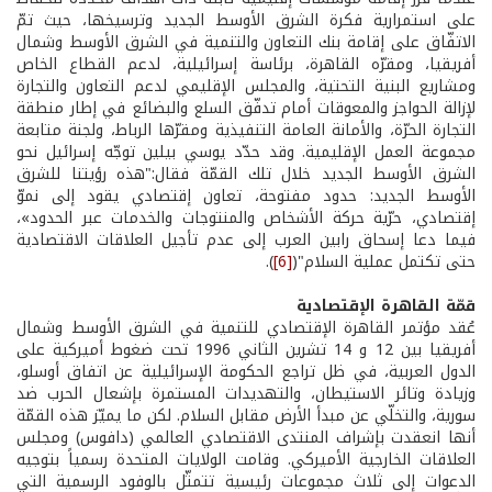
على استمرارية فكرة الشرق الأوسط الجديد وترسيخها، حيث تمّ
الاتفّاق على إقامة بنك التعاون والتنمية في الشرق الأوسط وشمال
أفريقيا، ومقرّه القاهرة، برئاسة إسرائيلية، لدعم القطاع الخاص
ومشاريع البنية التحتية، والمجلس الإقليمي لدعم التعاون والتجارة
لإزالة الحواجز والمعوقات أمام تدفّق السلع والبضائع في إطار منطقة
التجارة الحرّة، والأمانة العامة التنفيذية ومقرّها الرباط، ولجنة متابعة
مجموعة العمل الإقليمية. وقد حدّد يوسي بيلين توجّه إسرائيل نحو
الشرق الأوسط الجديد خلال تلك القمّة فقال:"هذه رؤيتنا للشرق
الأوسط الجديد: حدود مفتوحة، تعاون إقتصادي يقود إلى نموّ
إقتصادي، حرّية حركة الأشخاص والمنتوجات والخدمات عبر الحدود»،
فيما دعا إسحاق رابين العرب إلى عدم تأجيل العلاقات الاقتصادية
حتى تكتمل عملية السلام"(
[6]
).
قمّة
القاهرة
الإقتصادية
عُقد مؤتمر القاهرة الإقتصادي للتنمية في الشرق الأوسط وشمال
أفريقيا بين 12 و 14 تشرين الثاني 1996 تحت ضغوط أميركية على
الدول العربية، في ظل تراجع الحكومة الإسرائيلية عن اتفاق أوسلو،
وزيادة وتائر الاستيطان، والتهديدات المستمرة بإشعال الحرب ضد
سورية، والتخلّي عن مبدأ الأرض مقابل السلام. لكن ما يميّز هذه القمّة
أنها انعقدت بإشراف المنتدى الاقتصادي العالمي (دافوس) ومجلس
العلاقات الخارجية الأميركي. وقامت الولايات المتحدة رسمياً بتوجيه
الدعوات إلى ثلاث مجموعات رئيسية تتمثّل بالوفود الرسمية التي