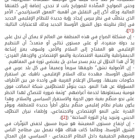
وحتى الصواريخ المضّادة للصورايخ باتت لا تجدي، إضافة إلى كلفتها
العالية. وذلك أدّى إلى التقليل من أهمية "العمق الاستراتيجي"، الأمر
الذي يتطلّب في نظر بيرس إيجاد رؤية جديدة للنظام الإقليمي الجديد
في إطار نظريته حول الشرق الأوسط الجديد وذلك للاعتبارات التالية:
).
[1]
(
- إن مشكلة الصراع في هذه المنطقة من العالم لا يمكن أن تحل على
يد دولة منفردة، أو على مستوى ثنائي أو متعدد.ّ أن التنظيم
الإقليمي هو المفتاح إلى السلام والأمن، ولسوف يعزز إشاعة
الديمقراطية والتنمية الاقتصادية والنمو الإقتصادي والإزدهار الفردي؛
إلاّ أن هذا التحوّل لن يتم بسحر ساحر، بل يقتضي ثورة في المفاهيم.
- إن الأصولية تشق ّ طريقها سريعاً وعميقاً في كل بلد عربي في
الشرق الأوسط، مهددة بذلك السلام الإقليمي، ناهيك عن استقرار
حكومات بعينها، ووسائل الإعلام الغربية هي واحدة من بين الأطراف
المسؤولة عن هذا النمو، حيث يتوفّر للمتطرّفين شبكة اتصالات فوق
قومية يستغلونها لخدمة أغراضهم. “وثمة ضرورة للتصدّي لهذا الخطر
على نحو منظّم بغية صون الحرية والاستقرار السياسي والسلام. وهذا
يكون بقيام نظام إقليمي منظّم يخلق أطراً جديدة للمنطقة، ويوفّر
القدرة على النمو الإقتصادي والاجتماعي، وإطفاء نيران التطرّف
الديني، وتبريد رياح الثورة الساخنة" (
[2]
).
- إن ارتفاع مستوى المعيشة هو شرط مسبق لخفض التوتّرات في
الشرق الأوسط، وطالما كانت هنالك هوّة تفصل بين مطامح الناس
وفرصهم الحقيقية داخل النظام الاجتماعي - السياسي، فإن المجال