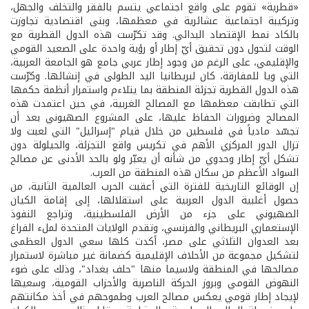
«قطرية» تقوم على واقع اجتماعي يتسم بالفقر والتخلف والجهل،
وتركيبة اجتماعية عشائرية في معظمها، وبنى اقتصادية تجاوزت
بالكاد نمط الإقتصاد البدائي. وقد تكرّست هذه الدول القطرية مع
الوقت لتحول دون تحقيق أيّ إطار أو رؤية واحدة على الصعيد القومي
والإقليمي، على الرغم من وجود إطار عربي جامع هو الجامعة العربية،
التي ويا للمفارقة، كان لبريطانيا اليد الطولى في إنشائها. وكرّست
هذه الدول القطرية تجزئة المنطقة بما يتلاءم واستمرار أنظمة حكمها
التي تطابقت معظمها مع المصالح الغربية، في حين اعتمدت هذه
المصالح وضرورات الحفاظ عليها، على المشروع الصهيوني بعد أن
تجسّد مادياً في فلسطين من خلال قيام "إسرائيل" التي لعبت ولا
تزال الدور المركزي الأهم في تكريس واقع التجزئة، والحيلولة دون
تشكل أيّ إطار وحدوي من شأنه أن يعبّر ولو بالحد الأدنى عن مصالح
السواد الأعظم من سكان هذه المنطقة من العرب.
إن الوقائع التاريخية للفترة التي أعقبت الحرب العالمية الثانية، من
حصول أغلبية الدول العربية على استقلالها، إلى إقامة الكيان
الصهيوني على جزء من الأرض الفلسطينية، وتراجع النفوذ
الإستعماري البريطاني والفرنسي، وتقدم الولايات المتحدة لملء الفراغ
بعد العدوان الثلاثي على مصر، أكدت كلها سعي الدول العظمى
لتشكيل مجموعة من الأحلاف الإقليمية كضمانة غير مباشرة لاستمرار
مصالحها في المنطقة ولاسيما منها "حلف بغداد"، وذلك على ضوء
النهوض القومي وبروز الحركة الناصرية والأحزاب القومية، وسعيها
لإيجاد إطار قومي يعكس مصالح العرب وطموحهم في أخذ مكانتهم