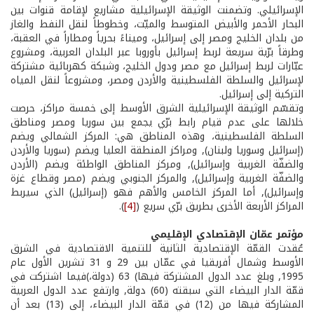
الإسرائيلي. وتضمنت الوثيقة الإسرائيلية مشاريع لإقامة قنوات بين
البحار الأحمر والأبيض المتوسط والميّت، وخطوطاً لنقل النفط والغاز
من بلدان الخليج ومصر إلى إسرائيل، وميناءً بحرياً ومطاراً في العقبة،
وطرقاً برّية سريعة لربط إسرائيل بأوروبا عبر البلدان العربية، ومشروع
عبّارات لربط إسرائيل مع مصر ودول الخليج، وشبكة كهربائية مشتركة
لإسرائيل والسلطة الفلسطينية والأردن ومصر، ومشروعاً لنقل المياه
التركية إلى إسرائيل.
وتقسّم الوثيقة الإسرائيلية الشرق الأوسط إلى خمسة مراكز، حرصت
خلالها على عدم قيام رابط برّي يجمع بين سوريا ومصر ومناطق
السلطة الفلسطينية، وهذه المناطق هي: المركز الشمالي ويضم
(إسرائيل وسوريا ولبنان), ومراكز المنطقة العليا ويضم (سوريا والأردن
والضفّة الغربية وإسرائيل), ومركز المناطق الواطئة ويضم (الأردن
والضفّة الغربية وإسرائيل), والمركز الجنوبي ويضم (مصر وقطاع غزة
وإسرائيل), أما المركز الخامس والأهم فهو (إسرائيل) الذي سيربط
المراكز الأربعة الأخرى بطريق برّي سريع (
[4]
).
مؤتمر
عمّان
الإقتصادي
الإقليمي
عُقدت القمّة الإقتصادية الثانية للتنمية الاقتصادية في الشرق
الأوسط وشمال أفريقيا في عمّان بين 29 و 31 تشرين الأول عام
1995, وبلغ عدد الدول المشتركة فيها) 63 (دولة،)فيما اشتركت في
قمّة الدار البيضاء التي سبقته (60) دولة, وارتفع عدد الدول العربية
المشاركة فيها من (12) في قمّة الدار البيضاء، إلى (13) بعد أن