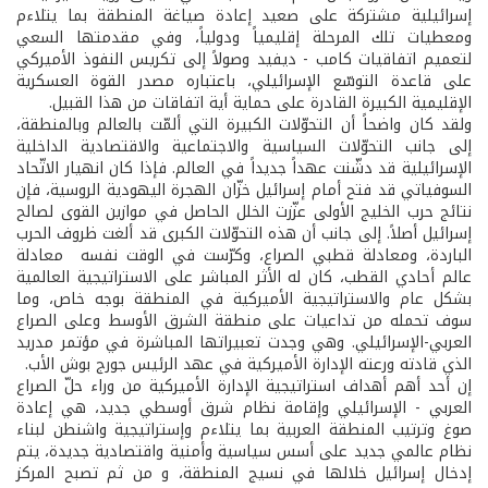
إسرائيلية مشتركة على صعيد إعادة صياغة المنطقة بما يتلاءم
ومعطيات تلك المرحلة إقليمياً ودولياً، وفي مقدمتها السعي
لتعميم اتفاقيات كامب - ديفيد وصولاً إلى تكريس النفوذ الأميركي
على قاعدة التوسّع الإسرائيلي، باعتباره مصدر القوة العسكرية
الإقليمية الكبيرة القادرة على حماية أية اتفاقات من هذا القبيل.
ولقد كان واضحاً أن التحوّلات الكبيرة التي ألمّت بالعالم وبالمنطقة،
إلى جانب التحوّلات السياسية والاجتماعية والاقتصادية الداخلية
الإسرائيلية قد دشّنت عهداً جديداً في العالم. فإذا كان انهيار الاتّحاد
السوفياتي قد فتح أمام إسرائيل خزّان الهجرة اليهودية الروسية، فإن
نتائج حرب الخليج الأولى عزّزت الخلل الحاصل في موازين القوى لصالح
إسرائيل أصلاً. إلى جانب أن هذه التحوّلات الكبرى قد ألغت ظروف الحرب
الباردة، ومعادلة قطبي الصراع، وكرّست في الوقت نفسه معادلة
عالم أحادي القطب، كان له الأثر المباشر على الاستراتيجية العالمية
بشكل عام والاستراتيجية الأميركية في المنطقة بوجه خاص، وما
سوف تحمله من تداعيات على منطقة الشرق الأوسط وعلى الصراع
العربي-الإسرائيلي. وهي وجدت تعبيراتها المباشرة في مؤتمر مدريد
الذي قادته ورعته الإدارة الأميركية في عهد الرئيس جورج بوش الأب.
إن أحد أهم أهداف استراتيجية الإدارة الأميركية من وراء حلّ الصراع
العربي - الإسرائيلي وإقامة نظام شرق أوسطي جديد، هي إعادة
صوغ وترتيب المنطقة العربية بما يتلاءم وإستراتيجية واشنطن لبناء
نظام عالمي جديد على أسس سياسية وأمنية واقتصادية جديدة، يتم
إدخال إسرائيل خلالها في نسيج المنطقة، و من ثم تصبح المركز