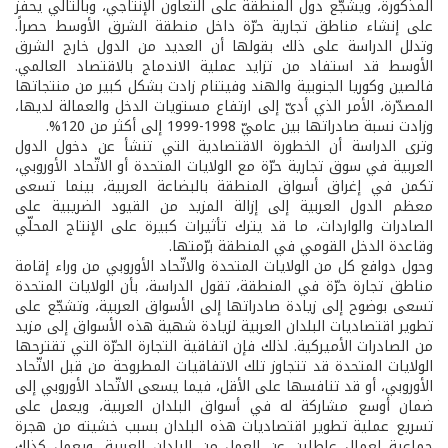
المذكورة، ويشجّع دول المنطقة على التعاون الإنتاجي، وبالتالي يحفزّ
على إنشاء مناطق تجارية حرّة داخل منطقة الشرق الأوسط حصراً.
وتدلل الدراسة على ذلك بقولها أن العديد من الدول خارج الشرق
الأوسط قد استفاد من تزايد عملية الاندماج بالاقتصاد العالمي.
فالصين وكوريا الجنوبية والهند وفيتنام زادت بشكل كبير من منتجاتها
المصدّرة، الأمر الذي أدىّ إلى ارتفاع مستويات الدخل والعمالة لديها،
وزادت نسبة صادراتها بين عاميّ 1998-1999 إلى أكثر من 120%.
وترى الدراسة أن الخطورة الاقتصادية التي تنشأ عن دخول الدول
العربية في سوق تجارية حرّة مع الولايات المتحدة أو الاتّحاد الأوروبي،
تكمن في إغراق أسواق المنطقة بالبضاعة العربية، بينما تسعى
معظم الدول العربية إلى إزالة المزيد من القيود الضريبية على
الصادرات والواردات، ما قد يترك تأثيرات كبيرة على الإنتاج المحلّي
وقاعدة الدخل القومي في المنطقة برّمتها.
وحول دوافع كل من الولايات المتحدة والاتّحاد الأوروبي من وراء إقامة
مناطق تجارة حرّة في المنطقة، تقول الدراسة، بأن الولايات المتحدة
تسعى بوضوح إلى زيادة صادراتها إلى الأسواق العربية، وتشجّع على
تطوير اقتصاديات البلدان العربية لزيادة شهية هذه الأسواق إلى مزيد
من الصادرات الأميركية. لذلك فإن اتفاقية التجارة الحرّة التي تقترحها
الولايات المتحدة قد تتجاوز تلك الاتفاقيات المطروحة من قبل الاتّحاد
الأوروبي، أو قد تنافسها على الأقل، فيما يسعى الاتّحاد الأوروبي إلى
ضمان أوسع مشاركة له في أسواق البلدان العربية، ويعمل على
تسريع عملية تطوير اقتصاديات هذه البلدان بسبب خشيته من هجرة
جماعية لعمال عاطلين عن العمل من البلدان العربية، ويعمل كذلك