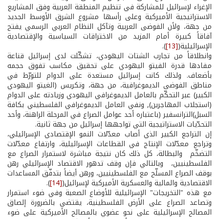
الإغراء لإسرائيل للمشاركة في تنظيم المنطقة العربية وفق المشاريع
الاستراتيجية الأميركية وعلى رأسها مشروع الشرق الأوسط الجديد
من جهة، ولأن الفوضى العربية وتآكل النظام العربي الرسمي يفتح
آفاقاً كبيرة أمام المزيد من الاختراقات السياسية والإقتصادية
الإسرائيلية(
[13]
).
وانطلاقاً من تجارب الشتات اليهودي، تشكّلت لدى إسرائيل قناعة
مفادها قدرة الفيتو اليهودي على تحقيق مكاسب تفوق حجمه
بأضعاف. ولذلك كانت إسرائيل مستعدة على الدوام للتورّط في
مناطق الفوضى الديموغرافية، من جهة، وتكريس (الغيتو اليهودي
الكبير) عبر التحكّم بالعامل الديموغرافي اليهودي وزيادته على الدوام
(استجلاب المهاجرين), ونفي العامل الديموغرافي الفلسطيني بكافة
السبل)الترانسفير (باعتباره أحد عوامل الصراع في المرحلة الراهنة، وأحد
التحدّيات الاستراتيجية التي تواجهها إسرائيل من جهة ثانية.
إن التراجع الكبير الذي أصاب معدّلات النمو الإقتصادي الإسرائيلي،
وتراجع معدّلات الإنتاج في القطاعات الإسرائيلية، وارتفاع معدّلات
التضخّم والبطالة، كل ذلك كان نتيجة مباشرة لاستمرار الصراع مع
الفلسطينيين، وبالتالي فإن وقف تدهور الاقتصاد الإسرائيلي رهن
بوقف الصراع المسلّح مع الفلسطينيين، ورهن أيضاً بتدفّق المساعدات
الاقتصادية والمالية والعسكرية الأميركية لإسرائيل(
[14]
).
مع هذه "التخريجات" الإسرائيلية للأوضاع الصعبة وفي ضوء استمرار
وتصاعد الصراع على الأرض الفلسطينية، يقتضي بالضرورة إلصاق
المصالح الإسرائيلية على نحو عضوي بالمصالح الأميركية على ضوء