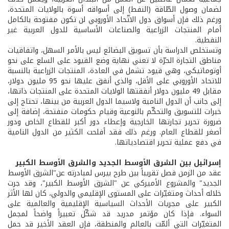
لضمان وصول الطّاقة (النفط) إلى أسواقه أسوة بالولايات المتحدة،
ورغم ذلك فإن أسواق دول الاتّحاد الأوروبي لن تكون مفتوحة بالكامل
أمام المنتجات الزراعية والصناعات الأساسية للدول العربية غير
النفطية.
وتستخلص الدراسة بأن تسويق البضائع ليس بالأمر السهل، واتفاقيات
مناطق التجارة الحرّة لا تعني نهاية وضع القيود على السلع على نحو
أوتوماتيكي، وهي قيود تشمل في العادة، المنتجات الزراعية بالنسبة
للاتحاد الأوروبي على الأقل، والذي أنفق عليها نحو 95 مليون دولار،
مقابل 49 مليون دولار أنفقتها الولايات المتحدة على المنتجات ذاتها،
إلى جانب أن الدول النامية ولاسيما الدول العربية من بينها، تحتاج إلى
خبرات للتسويق والتحكّم بالنوعية وقيام حكومات منفتحة، إضافة إلى
ضرورة تحرير تجارتها الخارجية وإعطاء دور أكبر للقطاع الخاص ودور
أصغر للقطاع العام. ورغم ذلك فقد أفلحت الكثير من الدول النامية
في دفع عملية تحرير اقتصادياتها.
إسرائيل
بين
الشرق
الأوسط
الجديد
والشرق
الأوسط
الكبير
عقد من الزمن فصل تقريباً بين طرح بيرس لمبادرته عن"الشرق الأوسط
الجديد" والمشروع الأميركي عن "الشرق الأوسط الكبير"، وقد جرت
خلاله أحداث ومتغيّرات على المستوى الإقليمي والدولي، كان لها الأثر
الكبير على مجريات الأحداث السياسية الإقليمية والعالمية على
السواء. فإذا كان مؤتمر مدريد قد شكّل تعبيراً واضحاً لمجمل
المتغيّرات التي ألمّت بالعالم والمنطقة، فإن العقد الأخير قد حمل