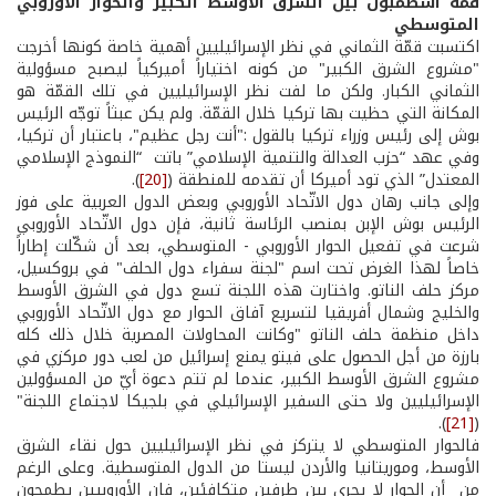
قمّة
اسطمبول
بين
الشرق
الأوسط
الكبير
والحوار
الأوروبي
المتوسطي
اكتسبت قمّة الثماني في نظر الإسرائيليين أهمية خاصة كونها أخرجت
"مشروع الشرق الكبير" من كونه اختياراً أميركياً ليصبح مسؤولية
الثماني الكبار. ولكن ما لفت نظر الإسرائيليين في تلك القمّة هو
المكانة التي حظيت بها تركيا خلال القمّة. ولم يكن عبثاً توجّه الرئيس
بوش إلى رئيس وزراء تركيا بالقول :"أنت رجل عظيم"، باعتبار أن تركيا،
وفي عهد “حزب العدالة والتنمية الإسلامي” باتت “النموذج الإسلامي
المعتدل” الذي تود أميركا أن تقدمه للمنطقة (
[20]
).
وإلى جانب رهان دول الاتّحاد الأوروبي وبعض الدول العربية على فوز
الرئيس بوش الإبن بمنصب الرئاسة ثانية، فإن دول الاتّحاد الأوروبي
شرعت في تفعيل الحوار الأوروبي - المتوسطي، بعد أن شكّلت إطاراً
خاصاً لهذا الغرض تحت اسم "لجنة سفراء دول الحلف" في بروكسيل،
مركز حلف الناتو. واختارت هذه اللجنة تسع دول في الشرق الأوسط
والخليج وشمال أفريقيا لتسريع آفاق الحوار مع دول الاتّحاد الأوروبي
داخل منظمة حلف الناتو "وكانت المحاولات المصرية خلال ذلك كله
بارزة من أجل الحصول على فيتو يمنع إسرائيل من لعب دور مركزي في
مشروع الشرق الأوسط الكبير، عندما لم تتم دعوة أيّ من المسؤولين
الإسرائيليين ولا حتى السفير الإسرائيلي في بلجيكا لاجتماع اللجنة"
).
[21]
(
فالحوار المتوسطي لا يتركز في نظر الإسرائيليين حول نقاء الشرق
الأوسط، وموريتانيا والأردن ليستا من الدول المتوسطية. وعلى الرغم
من أن الحوار لا يجري بين طرفين متكافئين، فإن الأوروبيين يطمحون