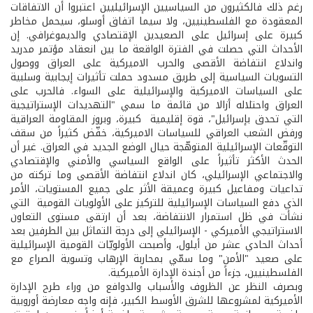
رغم ذلك فالكثيرون من السياسيين الإسرائيليين اعتبروا أن الاتفاقات
المعقودة مع الفلسطينيين، ولا سيما اتفاق أوسلو، سيحمل مخاطر
كبيرة على إسرائيل على الصعيدين الإقتصادي والديموغرافي. إن
الأحداث التي حصلت في الفترة الواقعة ما بين انعقاد مؤتمر مدريد
واندلاع انتفاضة الأقصى والحرب الاميركية على العراق ووصول
التسويات السياسية إلى طريق مسدود حملت تأثيرات إيجابية وسلبية
على السياسات الاميركية والإسرائيلية على السواء. فالحرب على
العراق واحتلاله أزالا من قائمة ما سمي "التهديدات الإستراتيجية
التي تحدق بإسرائيل"، قوة إقليمية كبيرة، وبروز المقاومة العراقية
ورفض الشعب العراقي للسياسات الاميركية، خفّض كثيراً من سقف
التوقّعات الإسرائيلية المتوهّجة حيال الوضع الجديد في العراق. غير أن
الحدث الأكثر تأثيراً على الواقع السياسي والأمني والإقتصادي
والاجتماعي الإسرائيلي، كان اندلاع انتفاضة الأقصى وما تركته من
تداعيات ومفاعيل كبيرة وعميقة الأثر على جميع المستويات، الأمر
الذي دفع السياسات الإسرائيلية للتركيز على الأولويات القومية التي
نشأت في ظل استمرار الانتفاضة، بعد أن ارتقى مستوى التعاون
الاستراتيجي الأميركي - الإسرائيلي إلى درجة التماثل بين الطرفين بعد
أحداث الحادي عشر من أيلول، وأصبحت الأولويّات القومية الإسرائيلية
على صعيد "الأمن" وما سمّي بمحاربة الإرهاب وتسوية الصراع مع
الفلسطينيين، جزءاً من أجندة الإدارة الأميركية.
وبصرف النظر عن الظروف والأسباب والدوافع من وراء طرح الإدارة
الأميركية لمشروعها للشرق الأوسط الكبير، فإنه واجه معارضة أوروبية