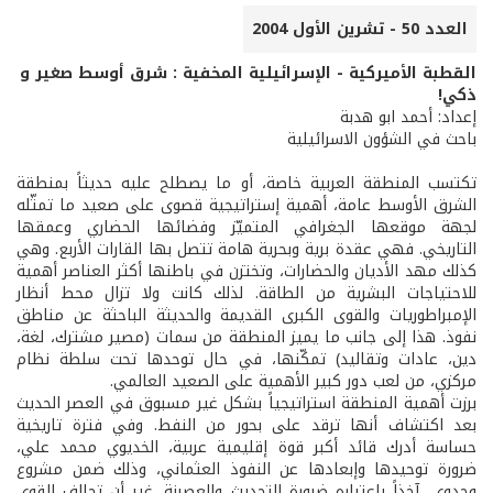
العدد 50 - تشرين الأول 2004
القطبة الأميركية - الإسرائيلية المخفية : شرق أوسط صغير و
ذكي!
إعداد: أحمد ابو هدبة
باحث في الشؤون الاسرائيلية
تكتسب المنطقة العربية خاصة، أو ما يصطلح عليه حديثاً بمنطقة
الشرق الأوسط عامة، أهمية إستراتيجية قصوى على صعيد ما تمثّله
لجهة موقعها الجغرافي المتميّز وفضائها الحضاري وعمقها
التاريخي. فهي عقدة برية وبحرية هامة تتصل بها القارات الأربع. وهي
كذلك مهد الأديان والحضارات، وتختزن في باطنها أكثر العناصر أهمية
للاحتياجات البشرية من الطاقة. لذلك كانت ولا تزال محط أنظار
الإمبراطوريات والقوى الكبرى القديمة والحديثة الباحثة عن مناطق
نفوذ. هذا إلى جانب ما يميز المنطقة من سمات (مصير مشترك، لغة،
دين، عادات وتقاليد) تمكّنها، في حال توحدها تحت سلطة نظام
مركزي، من لعب دور كبير الأهمية على الصعيد العالمي.
برزت أهمية المنطقة استراتيجياً بشكل غير مسبوق في العصر الحديث
بعد اكتشاف أنها ترقد على بحور من النفط. وفي فترة تاريخية
حساسة أدرك قائد أكبر قوة إقليمية عربية، الخديوي محمد علي،
ضرورة توحيدها وإبعادها عن النفوذ العثماني، وذلك ضمن مشروع
وحدوي، آخذاً باعتباره ضرورة التحديث والعصرنة. غير أن تحالف القوى