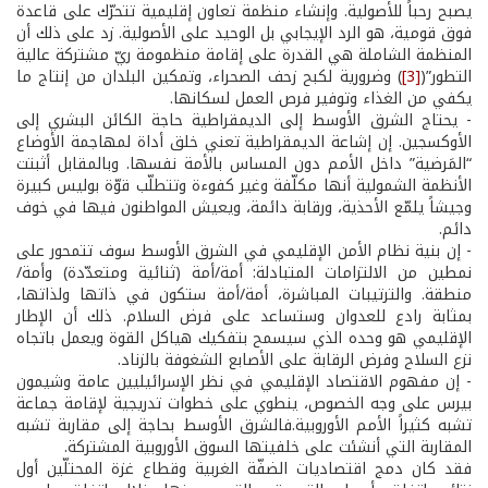
يصبح رحباً للأصولية. وإنشاء منظمة تعاون إقليمية تتحرّك على قاعدة
فوق قومية، هو الرد الإيجابي بل الوحيد على الأصولية. زد على ذلك أن
المنظمة الشاملة هي القدرة على إقامة منظمومة ريّ مشتركة عالية
التطور”(
[3]
) وضرورية لكبح زحف الصحراء، وتمكين البلدان من إنتاج ما
يكفي من الغذاء وتوفير فرص العمل لسكانها.
- يحتاج الشرق الأوسط إلى الديمقراطية حاجة الكائن البشري إلى
الأوكسجين. إن إشاعة الديمقراطية تعني خلق أداة لمهاجمة الأوضاع
“المَرضية” داخل الأمم دون المساس بالأمة نفسها. وبالمقابل أثبتت
الأنظمة الشمولية أنها مكلّفة وغير كفوءة وتتطلّب قوّة بوليس كبيرة
وجيشاً يلمّع الأحذية، ورقابة دائمة، ويعيش المواطنون فيها في خوف
دائم.
- إن بنية نظام الأمن الإقليمي في الشرق الأوسط سوف تتمحور على
نمطين من الالتزامات المتبادلة: أمة/أمة (ثنائية ومتعدّدة) وأمة/
منطقة. والترتيبات المباشرة، أمة/أمة ستكون في ذاتها ولذاتها،
بمثابة رادع للعدوان وستساعد على فرض السلام. ذلك أن الإطار
الإقليمي هو وحده الذي سيسمح بتفكيك هياكل القوة ويعمل باتجاه
نزع السلاح وفرض الرقابة على الأصابع الشغوفة بالزناد.
- إن مفهوم الاقتصاد الإقليمي في نظر الإسرائيليين عامة وشيمون
بيرس على وجه الخصوص، ينطوي على خطوات تدريجية لإقامة جماعة
تشبه كثيراً الأمم الأوروبية.فالشرق الأوسط بحاجة إلى مقاربة تشبه
المقاربة التي أنشئت على خلفيتها السوق الأوروبية المشتركة.
فقد كان دمج اقتصاديات الضفّة الغربية وقطاع غزة المحتلّين أول