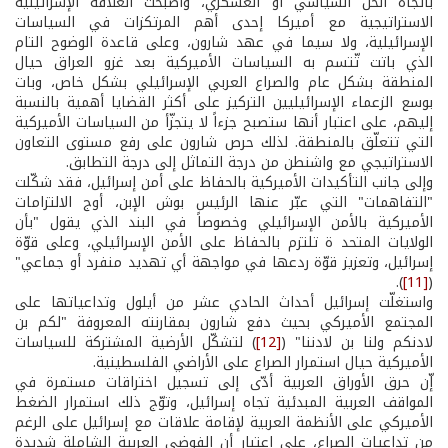
باتجاه الحل السياسي أو العسكري، وأصبحت العلاقة الإسرائيلية
الاستراتيجية مع أميركا إحدى أهم المرتكزات في السياسات
الإسرائيلية، ولا سيما في عهد شارون، وعلى قاعدة الوضوح التام
الذي باتت تّتسم به السياسات الأميركية بعد غزو العراق حيال
المنطقة بشكل عام والصراع العربي الإسرائيلي بشكل خاص، وبات
بوسع الزعماء الإسرائيليين التركيز على أكثر القضايا أهمية بالنسبة
إليهم، على اعتبار أنها ستصبح جزءاً لا يتجزّأ من السياسات الأميركية
التي تتعلّق بالمنطقة. لذلك حرص شارون على رفع مستوى التعاون
الاستراتيجي مع واشنطن من درجة التماثل إلى درجة التطابق.
وإلى جانب التأكيدات الأميركية بالحفاظ على أمن إسرائيل، فقد شكّلت
"التفاهمات" التي عبّر عنها الرئيس بوش الإبن، أوج الالتزامات
الأميركية بالأمن الإسرائيلي وخصوصاً في البند الذي يقول "بأن
الولايات المتحد ة تلتزم بالحفاظ على الأمن الإسرائيلي، وعلى قوّة
إسرائيل، وتعزيز قوّة ردعها في مواجهة أي تهديد منفرد أو جماعي"
).
[11]
(
واستغلّت إسرائيل أحداث الحادي عشر من أيلول وتداعياتها على
المجتمع الأميركي بحيث دفع شارون بمقارنته المعروفة "لكم بن
لادنكم ولنا بن لادننا" (
[12]
) لتشكّل الأرضية المشتركة للسياسات
الأميركية حيال استمرار الصراع على الأراضي الفلسطينية.
إّن حرق الأوراق العربية أدّى إلى تسجيل اختراقات مستمرة في
المواقف العربية المبدئية تجاه إسرائيل، وتوّج ذلك استمرار الضغط
الأميركي على الأنظمة العربية لإقامة علاقات مع إسرائيل على الرغم
من تداعيات الصراع، على اعتبار أن الفوضى العربية الشاملة شديدة