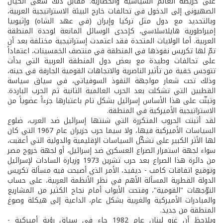
على خريطة العالم السياسية والحضارية. مقابل ذلك سعى الكيان
الصهيوني إلى الدخول في تحالفات خارج البيئة الاستراتيجية العربية،
وبالتحديد مع دول مثل تركيا وإيران (في عهد الشاه) وإثيوبيا
إمبراطورية هايلاسلاسي، كإحدى الوسائل المانعة لوحدة المنطقة
العربية. أما الولايات المتحدة فقد اعتمدت إستراتيجية مختلفة بعد أن
تمّ لها تكريس نفوذها في المنطقة في منتصف الخمسينات، اعتماداً
على تحالفات وطيدة مع بعض دول المنطقة العربية التي بدأت
تتوجس خفية من تأثير الناصرية والاتجاهات القومية الجارفة في حينه،
وذلك تحت شعار مواجهة النفوذ السوفياتي، في سياق سياسة
القطبين التي تشكلت بعد الحرب العالمية الثانية ثم الحرب الباردة.
وتبنّت على هذا الأساس إسرائيل بشكل تام باعتبارها جزءاً عضوياً من
الاستراتيجية الأميركية في المنطقة.
لقد أثبتت الحروب المتكررة التي شنتها إسرائيل ضد العرب، ضلوع
السياسات الأميركية فيها، ولا سيما حرب حزيران عام 1967 التي كان
لها الأثر الكبير على تشكّل السياسات الإقليمية والدولية التي أعقبت،
سواء لجهة استمرار الصراع العسكري ضد إسرائيل، أو لجهة خروج مصر
من دائرة هذا الصراع بعد حرب تشرين 1973 وزيارة السادات لإسرائيل
وتوقيع اتفاقات كامب - ديفيد، الأمر الذي أصبحت فيه مسألة تكريس
الدولة القطرية المسألة الأهم في نظر الأنظمة العربية، على حساب
التوّجهات "القومية"، وفتحت الأبواب أمام نجاح الكثير من المشاريع
والمبادرات الأميركية والغربية بشكل عام، الداعية إلى هيكلة وصوغ
المنطقة من جديد.
ويلاحظ أن غزو لبنان عام 1982 جاء في سياق رؤية أميركية -