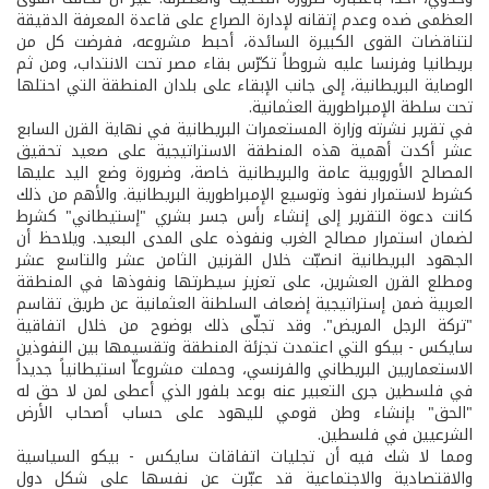
العظمى ضده وعدم إتقانه لإدارة الصراع على قاعدة المعرفة الدقيقة
لتناقضات القوى الكبيرة السائدة، أحبط مشروعه، ففرضت كل من
بريطانيا وفرنسا عليه شروطاً تكرّس بقاء مصر تحت الانتداب، ومن ثم
الوصاية البريطانية، إلى جانب الإبقاء على بلدان المنطقة التي احتلها
تحت سلطة الإمبراطورية العثمانية.
في تقرير نشرته وزارة المستعمرات البريطانية في نهاية القرن السابع
عشر أكدت أهمية هذه المنطقة الاستراتيجية على صعيد تحقيق
المصالح الأوروبية عامة والبريطانية خاصة، وضرورة وضع اليد عليها
كشرط لاستمرار نفوذ وتوسيع الإمبراطورية البريطانية. والأهم من ذلك
كانت دعوة التقرير إلى إنشاء رأس جسر بشري "إستيطاني" كشرط
لضمان استمرار مصالح الغرب ونفوذه على المدى البعيد. ويلاحظ أن
الجهود البريطانية انصبّت خلال القرنين الثامن عشر والتاسع عشر
ومطلع القرن العشرين، على تعزيز سيطرتها ونفوذها في المنطقة
العربية ضمن إستراتيجية إضعاف السلطنة العثمانية عن طريق تقاسم
"تركة الرجل المريض". وقد تجلّى ذلك بوضوح من خلال اتفاقية
سايكس - بيكو التي اعتمدت تجزئة المنطقة وتقسيمها بين النفوذين
الاستعماريين البريطاني والفرنسي، وحملت مشروعاّ استيطانياً جديداً
في فلسطين جرى التعبير عنه بوعد بلفور الذي أعطى لمن لا حق له
"الحق" بإنشاء وطن قومي لليهود على حساب أصحاب الأرض
الشرعيين في فلسطين.
ومما لا شك فيه أن تجليات اتفاقات سايكس - بيكو السياسية
والاقتصادية والاجتماعية قد عبّرت عن نفسها على شكل دول