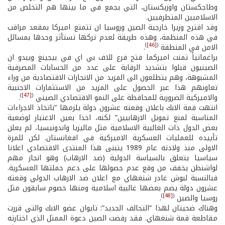
وطاجكستان واوزبكستان، التي يجمع في ما بينها هم التخلص من
الاسلاميين المتطرفيين.
وقد اقترح وزيرا خارجية الصين وروسيا ان تتمتع اميركا بمقعد مراقب
في هذه المنظمة، وهذه طريقة لعدم تركها تستأثر وحدها بمسائل
)
[46]
(
الامن في المنطقة
.
براغماتياً تمنت اميركما فتح فرع للاف بي اي في بيجينغ ويبدو ان
الصينيون قبلوا بتشديد الرقابة على عدد من الحسابات المصرفية
المشبوهة، وهم يتطلعون الى المزيد من الانجازات الاقتصادية من وراء
تعاونهم هذا عبر الحصول على المزيد من الاستثمارات الاجنبية
)
[47]
(
والاميركية الضرورية للمحافظة على النمو الاقتصادي الصيني
.
انتهت قمة الابك باعلان وقعته عشرون دولة يلزمها “باتخاذ الاجراءات
المناسبة لمنع تمويل الارهابيين” لكنه، اخذا بعين الاعتبار لوضعية
بعض الدول ذات الغالبية الاسلامية مثل ماليزيا واندونيسيا، لم يعلن
تأييده للعمليات العسكرية الاميركية في افغانستان. لكن للمرة
الاولى منذ ولادته عام 1989 يتبنى هذا المنتدى الاقتصادي اعلانا
سياسيا يتعلق بالسياسة الدولية (ضد الارهاب) وهو انجاز مهم
لواشنطن يخفف من وقع عدم حصولها على دعم حملتها العسكرية.
فبالنسبة لبوش غادر شنغهاي مع اعلان ضد الارهاب الدولي وقعته
عشرون دولة يضم بعضها غالبية اسلامية ومنها خصوم سابقون مثل
)
[48]
(
روسيا والصين
.
وهناك ضحيتان لهذا “التحالف الجديد”: تايوان عضو الابك والتي قررت
مقاطعة قمة شنغهاي. فقد رفضت الصين دعوة الممثل الذي اختارته