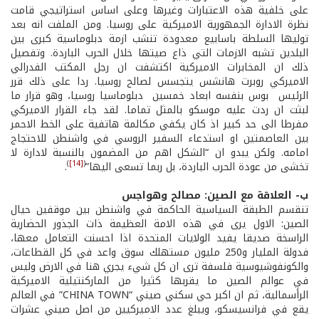
على خلفية هذه الاعتبارات وغيرها وعلى اساس استراتيجي قامت
نظرة الادارة الجمهورية الاميركية على روسيا. ومن الملفت انه بعد
توليها السلطة باسابيع معدودة تنشب ازمة دبلوماسية كبرى بين
البلدين تشبه الازمات التي ذاع صيتها خلال الحرب الباردة. وتفصيل
ذلك ان المخابرات الاميركية اكتشفت ان رجل المكتب الفدرالي
الاميركي روبرت هانشس يتجسس لصالح روسيا. ردا على ذلك قرر
الرئيس بوس بنفسه ابعاد خمسين دبلوماسيا روسيا، وهو قرار ما
لبثت ان ردت عليه موسكو بالمثل تماما. لقد جاء القرار الاميركي
مفرطا الى حد كبير اذ كان يكفي مكالمة هاتفية على الخط الاحمر
بين العاصمتين او استدعاء السفير الروسي في واشنطن للاحتجاج
امامه. ولكن يبدو ان “الشكل اهم من المضمون بالنسبة لادارة لا
)
[14]
(
تخشى من عودة الحرب الباردة، بل ربما تسعى اليها”
.
ب- العلاقة مع الصين: مصالح وهواجس
تنقسم الطبقة السياسية الحاكمة في واشنطن بين موقفين حيال
الصين: الاول يرى في هذه الامة العظيمة ذات الجذور الحضارية
الراسخة صديقا يفيد الولايات المتحدة اذا احسنت التعامل معها،
فدولة المليار و250 مليون مستهلك سوق واعد في كل القطاعات،
والكونفوشيوسية فلسفة ترى ان كل شيء يجري هنا في الارض وليس
في عوالم الصين ما يقربها كثيرا من الماركنتيلية الاميركية
الرأسمالية، ثم ان اكبر حي سكني صيني “CHINA TOWN” في العالم
يقع في فرانسيسكو، ويبلغ عدد الاميركيين من اصل صيني عشرات