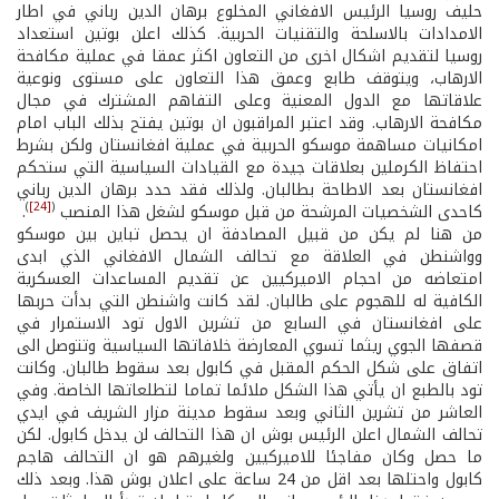
حليف روسيا الرئيس الافغاني المخلوع برهان الدين رباني في اطار
الامدادات بالاسلحة والتقنيات الحربية. كذلك اعلن بوتين استعداد
روسيا لتقديم اشكال اخرى من التعاون اكثر عمقا في عملية مكافحة
الارهاب، ويتوقف طابع وعمق هذا التعاون على مستوى ونوعية
علاقاتها مع الدول المعنية وعلى التفاهم المشترك في مجال
مكافحة الارهاب. وقد اعتبر المراقبون ان بوتين يفتح بذلك الباب امام
امكانيات مساهمة موسكو الحربية في عملية افغانستان ولكن بشرط
احتفاظ الكرملين بعلاقات جيدة مع القيادات السياسية التي ستحكم
افغانستان بعد الاطاحة بطالبان. ولذلك فقد حدد برهان الدين رباني
)
[24]
(
كاحدى الشخصيات المرشحة من قبل موسكو لشغل هذا المنصب
.
من هنا لم يكن من قبيل المصادفة ان يحصل تباين بين موسكو
وواشنطن في العلاقة مع تحالف الشمال الافغاني الذي ابدى
امتعاضه من احجام الاميركيين عن تقديم المساعدات العسكرية
الكافية له للهجوم على طالبان. لقد كانت واشنطن التي بدأت حربها
على افغانستان في السابع من تشرين الاول تود الاستمرار في
قصفها الجوي ريثما تسوي المعارضة خلافاتها السياسية وتتوصل الى
اتفاق على شكل الحكم المقبل في كابول بعد سقوط طالبان. وكانت
تود بالطبع ان يأتي هذا الشكل ملائما تماما لتطلعاتها الخاصة. وفي
العاشر من تشرين الثاني وبعد سقوط مدينة مزار الشريف في ايدي
تحالف الشمال اعلن الرئيس بوش ان هذا التحالف لن يدخل كابول. لكن
ما حصل وكان مفاجئا للاميركيين ولغيرهم هو ان التحالف هاجم
كابول واحتلها بعد اقل من 24 ساعة على اعلان بوش هذا. وبعد ذلك