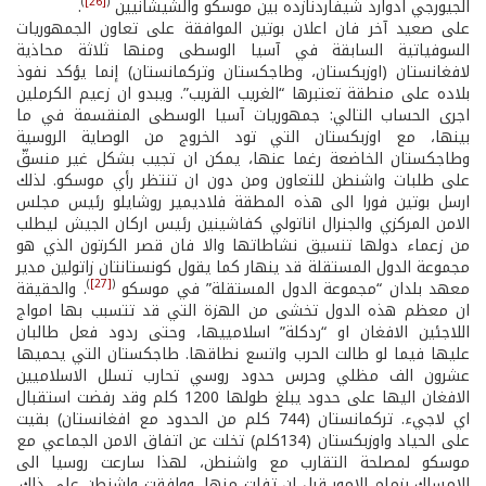
)
[26]
(
الجيورجي ادوارد شيفاردنازده بين موسكو والشيشانيين
.
على صعيد آخر فان اعلان بوتين الموافقة على تعاون الجمهوريات
السوفياتية السابقة في آسيا الوسطى ومنها ثلاثة محاذية
لافغانستان (اوزبكستان، وطاجكستان وتركمانستان) إنما يؤكد نفوذ
بلاده على منطقة تعتبرها “الغريب القريب”. ويبدو ان زعيم الكرملين
اجرى الحساب التالي: جمهوريات آسيا الوسطى المنقسمة في ما
بينها، مع اوزبكستان التي تود الخروج من الوصاية الروسية
وطاجكستان الخاضعة رغما عنها، يمكن ان تجيب بشكل غير منسقّ
على طلبات واشنطن للتعاون ومن دون ان تنتظر رأي موسكو. لذلك
ارسل بوتين فورا الى هذه المطقة فلاديمير روشايلو رئيس مجلس
الامن المركزي والجنرال اناتولي كفاشينين رئيس اركان الجيش ليطلب
من زعماء دولها تنسيق نشاطاتها والا فان قصر الكرتون الذي هو
مجموعة الدول المستقلة قد ينهار كما يقول كونستانتان زاتولين مدير
)
[27]
(
معهد بلدان “مجموعة الدول المستقلة” في موسكو
. والحقيقة
ان معظم هذه الدول تخشى من الهزة التي قد تتسبب بها امواج
اللاجئين الافغان او “ردكلة” اسلامييها، وحتى ردود فعل طالبان
عليها فيما لو طالت الحرب واتسع نطاقها. طاجكستان التي يحميها
عشرون الف مظلي وحرس حدود روسي تحارب تسلل الاسلاميين
الافغان اليها على حدود يبلغ طولها 1200 كلم وقد رفضت استقبال
اي لاجيء. تركمانستان (744 كلم من الحدود مع افغانستان) بقيت
على الحياد واوزبكستان (134كلم) تخلت عن اتفاق الامن الجماعي مع
موسكو لمصلحة التقارب مع واشنطن، لهذا سارعت روسيا الى
الامساك بزمام الامور قبل ان تفلت منها، ووافقت واشنطن على ذلك.