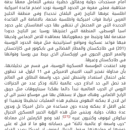
امام مستجدات دولية وحقائق خطيرة ينبغي التعامل معها بدقة
متناهية. فعلى مقربة من الحدود الروسية توجد اضخم قاعدة اميركية
اطلسية عرفها التاريخ (في البلقان تحديدا) وفي منطقة الخليج
العربي ترابط قوات اميركية واطلسية ضخمة، بالاضافة الى القاعدة
الجديدة التي من المحتمل ان تنتهي بها حرب افغانستان على حدود
اسيا الوسطى، المنطقة التي اعتبرتها روسيا عبر التاريخ حدودا
متقدمة لها وترتبط مع جمهورياتها بمعاهدة للامن الجماعي ولديها
فيها قواعد عسكرية ومواقع استراتيجية مثل فرقة الحدود الروسية
(201) في طاجكستان والمطار الفضائي في بايكونور في كازاخستان
والممر الجوي الحيوي في اوزبكستان الذي يربط بين روسيا وقواتها
في طاجكستان وغيرها.
وقد اعتقدت المؤسسة العسكرية الروسية، في قسم من تحليلاتها،
بأن محاولة تفجير البيت الابيض الاميركي في 11 ايلول، قد تنطوي
على احتمال استعداد واشنطن لشن حرب واسعة النطاق في العالم
قد تصل الى حد اندلاع حرب عالمية ثالثة. وذكر عدد من الجنرالات
الروس ان الحرب العالمية تبدأ دائما بهكذا سيناريوهات مثل حريق
الرايخ الالماني. وهناك ميول لا يستهان بها في موسكو تشير الى ان
ابن لادن لا يمكنه النهوض بتنظيم هذه العمليات تخطيطا وتنفيذا او
على الاقل لا يمكنه وحده دون مساعدة من داخل اميركا بل وبدون
عدة جهات دولية. ويتبنى مثل هذه الرؤية الخبير العسكري الجنرال
)
[21]
(
نيكولاي ليونوف وكثيرون غيره
. لقد وضع الكرملين اذن معادلة
“حرب واسعة او عالمية ثالثة” في حساباته وهو ما لا قبل له على
خوضها او مواجهتها. ويقول الجنرال ليونوف ان اميركا بصدد القيام