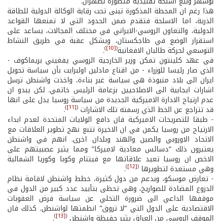
بوشهر وبيع اسلحة تقليدية متطورة لطهران.
هذا رغم ان المحطة المذكورة تبنى تحت رقابة الوكالة الدولية للطاقة
الذرية، اما الاسلحة فتقدم ضمن الحدود التي لا تمنعها القواعد
الدولية، والتعاون الروسي-الايراني في مختلف المجالات، يساعد على
استقرار الوضع في طاجكستان، ويشكل عقبة في طريق النشاط
)
[10]
(
التوسعي لحركة طالبان الافغانية
.
في عهد كلينتون تمكن وزير الخارجية الروسي يفغيني بريماكوف -
الذي صار رئيسا للوزراء - من اقناع مادلين اولبرايت بأن سياسة تحويل
ايران الى بلاد منبوذة هي سياسة غبر بناءة، واخذت واشنطن ترسل
اشارات ايجابية الى الاصلاحيين بزعامة الرئيس خاتمي. لكن يبدو ان
عدم ارتياح الادارة الاميركية الجديدة من سياسة روسيا يدل على انها
)
[11]
(
قد تتراجع عن الخط الذي رسمته تلك الاشارات
.
- طبقا للتصريحات الاميركية فان دافع الولايات المتحدة لعدم ابداء
الارتياح من روسيا يكمن في ان الاخيرة تتبع نهج تطوير العلاقات مع
الاتحاد الاوروبي والصين والهند وبلدان اخرى. انهم في واشنطن
يعتبرون ذلك “دسائس معادية لاميركا” ومما يثير عصبيتهم على
الاخص ان روسيا تعيد علاقاتها مع فيتنام وكوبا وكوريا الشمالية
)
[12]
(
وهي مستعدة لتطويرها
.
- تعارض موسكو، وبدعم من دول كثيرة، خطط واشنطن لاقامة نظام
الدروع المضادة للصواريخ، وهي تحظى بتأييد عدد كبير من الدول في
موقفها الداعي الى ضرورة التخلي عن سياسة فرض العقوبات
الاقتصادية على الدول التي “لا تروق” انظمتها لواشنطن. كذلك فان
)
[13]
(
الموقف الروسي من العراق يثير حفيظة واشنطن
.