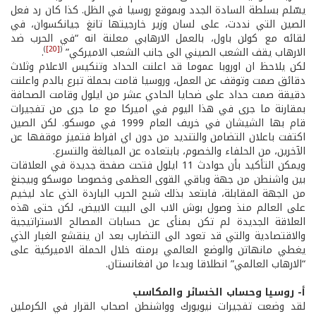
يسّلم بسلطة السادة الجدد وبموقع روسيا في الظل. كذا كان رد فعل
الصين التي نددت، على لسان وزير خارجيتها تانغ جيانكسوان، في
لقائه مع كولن باول، بالعمل الارهابي معلنة انه “في الحرب ضد
)
[20]
(
الارهاب يقف الشعب الصيني الى جانب الشعب الاميركي”
.
لكن يلاحظ ان اوروبا عموما قد اعلنت الحداد وتنكيس الاعلام وثلاث
دقائق صمت وتوقف عن العمل، وروسيا قامت بحملة تبرع بالدم واعلنت
دقيقة صمت حداد على ضحايا الحادي عشر من ايلول وقامت الصحافة
بمقارنة ما جرى في هذا اليوم في اميركا مع ما جرى من تفجيرات
قام بها الشيشان في خريف العام 1999 في موسكو. لكن الصين
اكتفت باعلان التضامن والتنديد من دون اي افراط فتميز موقفها عن
الآخرين، من الحلفاء والخصوم، بابتعاده عن المبالغة والتسرع.
ويمكن التأكيد بأن حوادث 11 ايلول فتحت صفحة جديدة في العلاقات
بين واشنطن من جهة وباقي القوى العظمى وخصوصا موسكو وبيجنغ
من الجهة المقابلة، فابتعد بذلك شبح الحرب الباردة الذي عاد ليخيم
على العالم منذ وصول بوش الاب الى البيت الابيض، لكن حتى هذه
العلاقة الجديدة لم تكن بمنأى عن حسابات المصالح الاستراتيجية
والاقتصادية والتي قد تعود الى التضارب بعد ان ينقشع الغبار الذي
يغطي مانهاتن والوضع العالمي برمته خلال الحملة الاميركية على
“الارهاب العالمي” انطلاقا وبدءا من افغانستان.
أ- روسيا وحساب الخسائر والمكاسب
لقد وضعت تفجيرات نيويورك وواشنطن اصحاب القرار في الكرملين