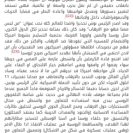
بانقلاب حقيقي ان لم نقل بحرب واسعة او عالمية، فهي تستعد
لتغيير دستورها وتعديل قوانينها واعادة النظر في قضايا الحريات
)
[22]
(
والديموقراطيات داخل ولاياتها
.
وقد اصدر الرئيس بوش تحذيرا واضحا للعالم كله تحت عنوان: “من ليس
معنا فهو مع الارهاب” وقد كان ذلك بمثابة تحذير لكل الدول الكبرى،
مثل روسيا والصين واوروبا الغربية، بحتمية التسليم بشروط اميركا
والانضمام للمسيرة التي تقودها ضد الارهاب. والاكثر من ذلك فقد
فهم من تصريحات اطلقها مسؤولون اميركيون بعد التفجيرات بأن ابن
)
[23]
(
لادن اختفى في الشيشان بأنها تهديد اميركي صريح لروسيا
.
لقد اقتنع قادة الكرملين بأن واشنطن عازمة على المضي في حربها
سواء رفضوا ام وافقوا وبقي امامهم خيار الالتحاق او البقاء على
الحياد، لأن مواجهة اميركا قد تجرهم الى ما لا تحمد عقباه. وساد
الرأي القائل بوجوب التنديد بالارهاب والتعاطف مع ضحايا تفجيرات 11
ايلول الابرياء لكن من دون تأييد الحملة الاميركية. لكن الرئيس بوتين،
الذي اجرى حسابا دقيقا للخسائر والارباح المتوقعة فاجأ الجميع عندما
قام بصياغة موقف بلاده النهائي في حديث على شاشة التلفزيون
الروسي يبدي فيه استعداده للتعاون مع واشنطن في مجال
الاستخبارات حول الارهاب، ومنح المجال الجوي الروسي لتحليق طائرات
المساعدة الانسانية (والجنود والمعدات الحربية كما يعتقد المحللون)
والتنسيق مع حلفاء روسيا في آسيا الوسطى لتسخير مطاراتهم
لهذا الهدف، والمساهمة الروسية في عمليات الانقاذ اذا طال الامر
(وهي عمليات عسكرية في شكل من الاشكال) وتعميق التعاون مع