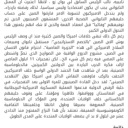
تايبيه، نائب الرئيس السابق لي يوان زو ، لانها اعتبرت ان الممثل
التايواني يجب ان يكون اقتصاديا وليس سياسيا، لذلك رفضته بازدراء،
ولم يتدخل الاميركيون لتسوية الامر فارضوا الصين على حساب
حليفهم التايواني. الضحية الاخرى: المنشقون الصينيون الذين تم
توقيفهم “وقائيا” قبل انعقاد القمة والذين لا شك انهم يلعنون هذا
التحول الدولي الكبير.
رغم كل ذلك تبقى خلافات اميركا والصين كثيرة منذ ان وصف الرئيس
بوش الابن الصين “بالخصم الاستراتيجي”: مستقبل تايوان ومبيعات
السلاح الاميركي الى هذه “الجزيرة العاصية”، احترام قانون الانسان
في الصين، مشروع الدروع الواقية من الصواريخ الذي تصرّ واشنطن
على المضي فيه رغم كل شيء الخ... لكن تفجيرات 11 ايلول الماضي
ازالت فكرة الحرب الباردة بين الدولتين الكبيرتين، فالدبلوماسية
الصينية، بعد ان شاهدت هذا الحشد الدولي الواسع خلف الاميركيين
التحقت بالركب فاوقفت النقاش الدائر في اميركا حول “التهديد
الصيني”. لقد دخل القادة الصينيون للمرة الاولى بعد التفجيرات، في
حلبة الرقص الدولية فدعموا العملية العسكرية الاميركية-البريطانية
في افغانستان وووافقوا، ظاهريا ومؤقتا، على وقوف حليفهم
الباكستاني خلف الولايات المتحدة، ومن المؤكد ان الدبلوماسية
الصينية، المعروفة بصبرها وطول اناتها وخلفيتها الثقافية
الكونفوشيوسية العميقة، تعتقد بأن هذا النزاع المفتوح منذ الحادي
عشر من ايلول لا بد ان يضعف الولايات المتحدة على المدى الطويل.
خاتمة