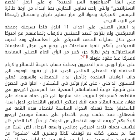
على انها “امبراطورية الشر الجديدة” او على الاقل “الخصم
الاستراتيجي” والتي راحت تمارس التحارش بها ابتداء من ازمة طائرة
التجسس الاميركية وصولا الى قرار تسليح تايوان واستقبال رئيسها
في البيت الابيض.
رد الفعل الصيني على احداث 11 ايلول فاجأ بسرعته وعمقه
الاميركيين، ولم يتراجع تنديد الصينيين بالارهاب وتضامنهم مع اميركا
حتى خلال عمليات القصف الاميركي على افغانستان. وقد اعترف
الاميركيون بأنهم تلقوا مساعدات من بيجنغ في مجال المعلومات
الاستخباراتية رغم نظرة جزء كبير من الرأي العام الصيني المعادية
)
[41]
(
لاميركا منذ عقود طويلة
.
على غرار الروس قام الصينيون بعملية حساب دقيقة للخسائر والارباح
المحتملة ازاء المعطى العالمي الجديد قبل ان يقرروا الوقوف الى
جانب الولايات المتحدة وتأجيل ابداء التحفظات والشروط. فعلى
المستوى الداخلي - على غرار بوتين في الشيشان - املوا في الحصول
على شرعية دولية لسياساتهم القمعية ضد القوميين الاويغور في
مقاطعة كسنجيانغ الغربية، وقد سارعوا الى شن حملة شعواء على
هؤلاء عشية انعقاد قمة الأبك (منتدى التعاون الاقتصادي لدول اسيا-
الباسفيك) بحجة تهيئة الاجواء المناسبة لانعقاد هذه القمة في
شنغهاي. فقد حكمت بيجنغ بالاعدام على خمسة قوميين اويغور
لارتكابهم “جريمة الدعوة للانفصال عن الدولة”. ان مثل هذا الحكم كان
ليتسبب بحملة تنديد اميركي وعالمي واسعة الارجاء، لكن شيئا من
هذا لم يحصل. كذلك تم توقيف ثلاثة وعشرين الف “مشبوه” من
الاسلاميين والقوميين في اقل من شهر بعد 11 ايلول دون ان يثير