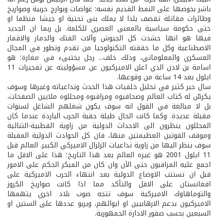
باشر بخوضها على النمط القديم نفسه: غواصات وبوارج حربية وصواريخ
وطائرات مقاتلة تقصف بلدا لا يملك بنى تحتية او جيشا منظما او
حتى حكومة سياسية بالمعنى العصري للكلمة. بل ربما ان الجديد
فيها هو انها حشدت كل الجيوش وآلات الفتك والدمار والاقمار
الاصطناعية وكل ما حققته التكنولوجيا من تقدم وتطور في المجال
العسكري والمعلوماتي، وذلك خلف... رجل يختبىء في مغارة؛ هو
اسامة بن لادن الذي اعلن الاميركيون عن مسؤوليته عن تفجيرات 11
ايلول بعد 14 ساعة من وقوعها.
سال حبر كثير في تحليل خلفيات هذا الحدث وتداعياته وغيرها وسوف
يكرسّ له كتاب العالم وصحافيوه ومراقبوه ومحللوه ملايين الصفحات،
بل لا مبالغة في القول انه سوف يكون شغلهم الشاغل لسنوات
مقبلة عديدة. وكما كانت الحال طيلة حقبة الحرب الباردة عندما كان
المحللون ينظرون الى الاحداث الدولية من زاوية القطبية-الثنائية
وموقف القوتين العظيمتين منها، فان كل الحوادث الدولية المقبلة
سوف ينظر اليها من زاوية تداعيات الزلزال الاميركي الكبير. العالم قبل
11 ايلول 2001 هو غيره العالم بعد هذا التاريخ؛ هذا على الاقل ما
اجمع عليه المراقبون حتى الآن وان كان من المبكر الحكم على الامور
قبل ان تستتب الاوضاع الدولية بعد انتهاء الحرب الاميركية على
افغانستان على الاقل والتأكد مما اذا كانت صواريخ الكروز
والتوماهاوك الاميركية سوف تتجه صوب بلاد اخري يتهمها
الاميركيون بدعم الارهابيين او ايوائهم، ويربو عددها على الستين او
السبعين بحسب صقور الادارة الجمهورية.