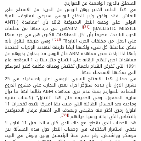
المتعلق بالدروع الواقعية من الصواريخ.
في هذا الملف الاخير برهن الروس عن المزيد من الانفتاح على
النقاش. فقد وافق وزير الدفاع الروسي سيرغي ايفانوف، للمرة
الاولى، على وجهة النظر الاميركية قائلا بأن “معاهدة (ANTI-
(
[31]
)
BALLISTIC MISSILE) ABM
هي في جزء منها من مخلفات
الحرب الباردة”، مضيفاً بأن “كل المعاهدات الكبرى هي في جزء منها
)
[32]
(
على الاقل من مخلفات الحرب الباردة”
وهي طريقة للقول بأنه
يمكن مناقشة كل شيء ولكنها ايضا طريقة لتهديد الولايات المتحدة
بأنها اذا ارادت نقض معاهدة ABM فأن الروس قد يتخلون بدورهم عن
معاهدات اخرى تنظم الرقابة على التسلح مثل ستارت 1 الموقعة عام
1991 التي تفرض القيام باعمال تفتيش وصيانة مكلفة كثيرا لموسكو
التي يمكنها الاستغناء عنها.
في مقابل هذا الانفتاح النسبي الروسي اعلن رامسفيلد في 25
تشرين الاول بأن بلاده ستؤخّر اجراء بعض التجارب على مشروع الدروع
المضادة للصواريخ بغية عدم خرق معاهدة ABM طالما انها ما تزال
سارية المفعول. وفي الحقيقة فان هذا “التنازل” (لاسباب تقنية
ومادية بعد الخسائر الهائلة التي منيت بها اميركا نتيجة تفجيرات 11
ايلول) رمزي اكثر منه حقيقي ويهدف الى اظهار عرفان الاميركيين
)
[33]
(
بالتضامن الذي ابدته روسيا حيالهم
.
هذا الخطاب الذي يقطع مع ذلك الذي كان سائدا قبل 11 ايلول لا
يخفي استمرار الاختلاف في وجهات النظر حول هذه المسألة بين
موسكو وواشنطن، ولم تنجح قمة الرئيسين بوتين وبوش في البيت