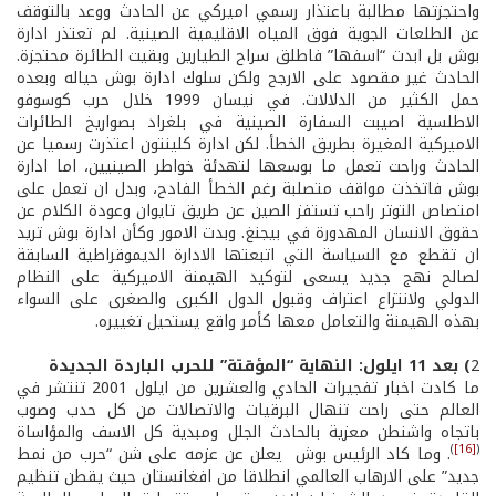
واحتجزتها مطالبة باعتذار رسمي اميركي عن الحادث ووعد بالتوقف
عن الطلعات الجوية فوق المياه الاقليمية الصينية. لم تعتذر ادارة
بوش بل ابدت “اسفها” فاطلق سراح الطيارين وبقيت الطائرة محتجزة.
الحادث غير مقصود على الارجح ولكن سلوك ادارة بوش حياله وبعده
حمل الكثير من الدلالات. في نيسان 1999 خلال حرب كوسوفو
الاطلسية اصيبت السفارة الصينية في بلغراد بصواريخ الطائرات
الاميركية المغيرة بطريق الخطأ. لكن ادارة كلينتون اعتذرت رسميا عن
الحادث وراحت تعمل ما بوسعها لتهدئة خواطر الصينيين، اما ادارة
بوش فاتخذت مواقف متصلبة رغم الخطأ الفادح، وبدل ان تعمل على
امتصاص التوتر راحب تستفز الصين عن طريق تايوان وعودة الكلام عن
حقوق الانسان المهدورة في بيجنغ. وبدت الامور وكأن ادارة بوش تريد
ان تقطع مع السياسة التي اتبعتها الادارة الديموقراطية السابقة
لصالح نهج جديد يسعى لتوكيد الهيمنة الاميركية على النظام
الدولي ولانتزاع اعتراف وقبول الدول الكبرى والصغرى على السواء
بهذه الهيمنة والتعامل معها كأمر واقع يستحيل تغييره.
2
) بعد 11 ايلول: النهاية “المؤقتة” للحرب الباردة الجديدة
ما كادت اخبار تفجيرات الحادي والعشرين من ايلول 2001 تنتشر في
العالم حتى راحت تنهال البرقيات والاتصالات من كل حدب وصوب
باتجاه واشنطن معزية بالحادث الجلل ومبدية كل الاسف والمؤاساة
)
[16]
(
. وما كاد الرئيس بوش يعلن عن عزمه على شن “حرب من نمط
جديد” على الارهاب العالمي انطلاقا من افغانستان حيث يقطن تنظيم