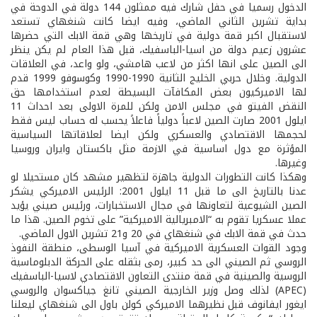
الدخول رسميا في حفل شارك فيه ممثلون 144 دولة في الدوحة في
بداية تشرين الثاني الماضي، وفيه ايضا كانت شنغهاي تستعد
لاستقبال اكبر قمة دولية في تاريخها وهي قمة الابك التي حضرها
عشرون زعيم دولة من اسيا-الباسفيك، قبل هذا العام لم يكن ينظر
الى الصين على انها اكثر من لاعب هامشي، ولو واعد، في العلاقات
الدولية. وخلال حربي الخليج الثانية 1990-1990 وكوسوفو 1999 قدم
لها الاميركيون بعض المكافآت البسيطة لعدم استخدامها حق
النقض الفيتو في مجلس الامن ولكن للمرة الاولى بعد احداث 11
ايلول 2001 صارت الصين لاعباً دولياً فاعلاً يحسب له حساب ليس فقط
لحجمها الاقتصادي والعسكري ولكن ايضا لعلاقاتها السياسية
المؤثرة مع دول اساسية في الازمة مثل باكستان وايران وروسيا
وغيرها.
وهكذا كانت التطورات الدولية جاهزة لتظهير مشهد كان مستحيلا لو
عدنا بالتاريخ الى ما قبل 11 ايلول 2001: الرئيس الاميركي يشكر
الصين الشيوعية لتعاونها في مجال الاستخبارات، ورئيس صيني يؤيد
عملا عسكريا تقوم به “الامبريالية الاميركية” على تخوم الصين. هذا ما
حدث في قمة الابك في شنغهاي في 20 و21 تشرين الاول الماضي.
وجود القوات العسكرية الاميركية في آسيا الوسطى، منطقة النفوذ
الروسي ثم الصيني الى حد كبير، رمى بثقله على الحركة الدبلوماسية
الروسية والصينية في قمة منتدى التعاون الاقتصادي لاسيا-الباسفيك
(APEC) لذلك وصل وزير الخارجية الصيني تانغ جياكسوان والروسي
ايغور ايفانوف قبل نظيرهما الاميركي كولن باول الى شنغهاي ليعلنا