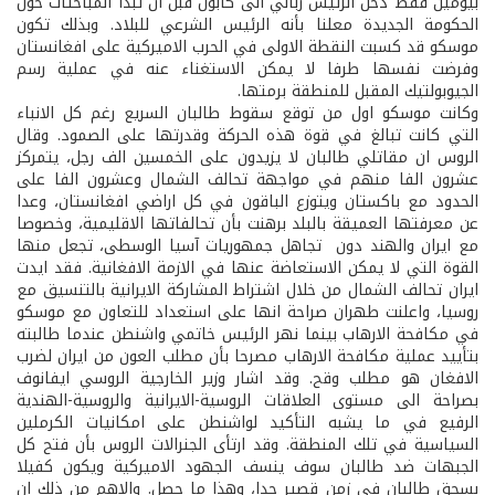
بيومين فقط دخل الرئيس رباني الى كابول قبل ان تبدأ المباحثات حول
الحكومة الجديدة معلنا بأنه الرئيس الشرعي للبلاد. وبذلك تكون
موسكو قد كسبت النقطة الاولى في الحرب الاميركية على افغانستان
وفرضت نفسها طرفا لا يمكن الاستغناء عنه في عملية رسم
الجيوبولتيك المقبل للمنطقة برمتها.
وكانت موسكو اول من توقع سقوط طالبان السريع رغم كل الانباء
التي كانت تبالغ في قوة هذه الحركة وقدرتها على الصمود. وقال
الروس ان مقاتلي طالبان لا يزيدون على الخمسين الف رجل، يتمركز
عشرون الفا منهم في مواجهة تحالف الشمال وعشرون الفا على
الحدود مع باكستان ويتوزع الباقون في كل اراضي افغانستان، وعدا
عن معرفتها العميقة بالبلد برهنت بأن تحالفاتها الاقليمية، وخصوصا
مع ايران والهند دون تجاهل جمهوريات آسيا الوسطى، تجعل منها
القوة التي لا يمكن الاستعاضة عنها في الازمة الافغانية. فقد ايدت
ايران تحالف الشمال من خلال اشتراط المشاركة الايرانية بالتنسيق مع
روسيا، واعلنت طهران صراحة انها على استعداد للتعاون مع موسكو
في مكافحة الارهاب بينما نهر الرئيس خاتمي واشنطن عندما طالبته
بتأييد عملية مكافحة الارهاب مصرحا بأن مطلب العون من ايران لضرب
الافغان هو مطلب وقح. وقد اشار وزير الخارجية الروسي ايفانوف
بصراحة الى مستوى العلاقات الروسية-الايرانية والروسية-الهندية
الرفيع في ما يشبه التأكيد لواشنطن على امكانيات الكرملين
السياسية في تلك المنطقة. وقد ارتأى الجنرالات الروس بأن فتح كل
الجبهات ضد طالبان سوف ينسف الجهود الاميركية ويكون كفيلا
بسحق طالبان في زمن قصير جدا، وهذا ما حصل. والاهم من ذلك ان