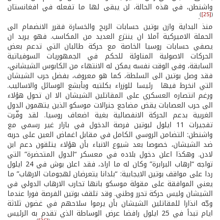
واشنطن، في هذه الحالة، لن يبقى لها ما تفعله في افغانستان
)
[25]
(
.
منذ البداية وازن بوتين حسابات الربح والخسارة فقرر الانضمام الى
الحملة الاميركية آملا ان ينتزع العديد من المكاسب. فهو يريد ان
يصفي حسابات روسيا الخاصة مع حركة طالبان التي تدعم بعض
الحركات الاصولية المناوئة للحكم في الجمهوريات السوفياتية
السابقة، وفي الوقت نفسه يمكن له الانتهاء من الكابوس الشيشاني،
فقد وصل بوتين الى السلطة، كما هو معروف، بفضل حرب الشيشان
التي انخرط فيها رئيسا للوزراء بكلتيه وبأبشع الوسائل والاساليب.
ورغم انتصاره العسكري على المقاتلين الشيشان الا ان تحول هؤلاء
الى حرب العصابات يقض مضاجع جنرالات موسكو الذين يتهمون الدول
الغربية بدعم الحركة الانفصالية بغية اضعاف روسيا. لقد وفّرت
تفجيرات 11 ايلول لبوتين فرصة الدخول في بازار غير رسمي مع
واشنطن: التضامن الروسي الكامل في مقابل اغماض العين على حربه
ضد الشيشان، خصوصا بعد شيوع الانباء بأن هؤلاء يتلقون دعم ابن
لادن. وهكذا اعلن دخول بلاده في معسكر “الدول المتحضرة” التي
تواجه “ارهاب البرابرة” وكان له ما اراد، فقد اعلن بوش في 24 ايلول
ردا على مواقف بوتين الايجابية: “بلدانا يتعرضان لهجومات الارهاب” ما
يعني الموافقة على مقولة موسكو بانها تحارب الارهاب الدولي في
الشيشان وليس حركة تحرر وطني. وقد تلقف بوتين الفرصة فورا عندما
وجّه انذارا للمقاتلين الشيشان بأن يرموا سلاحهم في غضون ثلاثة
ايام تبدأ في 25 ايلول رافضا عرض الوساطة الذي تقدم به الرئيس