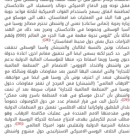
فقبل توجه وزير الدفاع الاميركي دونالد رامسفيلد الى طاجكستان
لمناقشة اتفاق يسمح باستخدام القوات الاميركية لثلاثة قواعد جوية
في هذا البلد في العمليات ضد افغانستان، ذهب الى موسكو في
زيارة رمزية (ثماني ساعات) تعني ان واشنطن تحترم مصالح روسيا في
آسيا الوسطى وخصوصا في طاجكستان. وصرح بعد ذلك من الهند
قائلا بأن “للروس تجربة مهمة في هذا الجزء من العالم (000) ولهم
)
[28]
(
التزامات حيال بعض دول محيط افغانستان”
.
حسابات بوتين بالنسبة لطالبان والشيشان وآسيا الوسطى تحققت
الى حد كبير لكنه يسعى ايضا الى تحقيق مغانم اخرى: اعادة جدولة
ديون روسيا وربما اسقاط جزء منها للمؤسسات المالية الدولية بدعم
من واشنطن والاتحاد الاوروبي؛ الانضمام الى “المنظمة العالمية
للتجارة” والتي انضمت اليها الصين بعد مفاوضات طويلة وشائكة مع
واشنطن، فبعد ان اعترف بوش بأن روسيا هي ايضا في مواجهة،
“الارهاب العالمي” (الشيشان) فمن المرجح ان تقفز مفاوضات دخول
روسيا في “المنظمة العالمية للتجارة” قفزات سريعة بعد ان تمنت
واشنطن بأن “تدخل موسكو في هذه المنظمة باسرع وقت ممكن”
)
[29]
(
؛ تأجيل البت في قرار انضمام عدد من دول الكومنولث خصوصاً
بلدان البلطيق واوكرانيا لحلف الاطلسي؛ تفعيل دور المنظمات الدولية
وفي مقدمتها الامم المتحدة في عمليات مكافحة الارهاب، وهو
مطلب قديم للكرملين يهدف لانتزاع مساحة للحركة الروسية الدولية
)
[30]
(
بحماية الشرعية الدولية ولتقليص نفوذ اميركا العالمي
؛ دون
نسيان الخلاف الروسي-الاميركي الاستراتيجي حول مشروع واشنطن