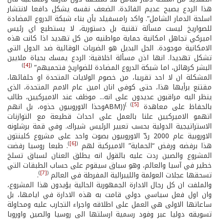
هذا الردع يصبح عديم الفائدة. الضعف نفسه يشكل دافعا لانتشار
اسلحة الدمار الشامل”. واكد رامسفيلد بأن بناء شبكة الدروع المضادة
للصواريخ ليست مسألة تقنية بل دستورية، لا يستطيع اي رئيس
اميركي تجاهل امكانية حماية مواطنيه من كل تهديد اذا كانت هذه
الامكانية موجودة. الحل البديل هو الضربات الوقائية ضد الدول التي
تشكل تهديدا. انها اذن مسألة اخلاقية: الردع يمسك بحياة ملايين
)
[4]
(
البشر كرهائن، اما شبكة الدروع المضادة للضواريخ فتحميهم”
المشكلة ان لا احد تقريبا، من خصوم الولايات المتحدة او حلفائها،
مقتنع برأيها هذا، حتى كوفي انان امين عام الامم المتحدة، الذي
ينظر اليه مراقبون عديدون على انه... موظف عند الاميركيين، طالب
(
(
[5]
بالحفاظ على معاهدة ABM))
وحذا الاوروبيون حذوه، بل انهم
اتهمو الاميركيين علنا بالعمل على احداث قطيعة مع التوازنات
الاستراتيجية الدولية بحسب تعبير الرئيس شيراك. وفي قمة برشلونه
الاوروبية عام 2000 ردّ الاوروبيون بصوت واحد على مشروع كلينتون
)
[6]
(
هذا برفضه ورفض “الحماية” الاميركية لهم
. طبعا روسيا رفضت
المشروع والصين ردت عليه بالقول انه يطلق العنان لسباق تسلخ
خطير في آسيا والعالم، وهو سباق سيقوم على حساب الطبقات التي
)
[7]
(
تسحقها عجلات العولمة والليبرالية المفرطة في العالم
.
والملفت ان كل رجال الادارة الجمهورية الحالية يؤيدون هذا المشروع،
وان اول فعل سياسي دولي قامت به هذه الادارة في ايامها، بل
ساعاتها الاولى هي العمل على اطلاقه واجراء التجارب عليه ومحاولة
تسويقه دوليا عبر وفود رسمية ارسلتها الى روسيا والصين واوروبا