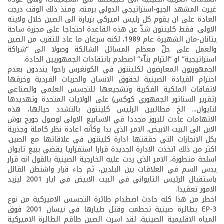
غيرت المشهد الجيو-استراتيجي الدولي برمته. ومنذ ذلك الوقت درجت
العادة على ان يقوم كل رئيس اميركي بزيارة الى الصين خلال ولايته
الاولى. فقط كلينتون شذّ عن هذه القاعدة احتجاجا على مجزرة ساحة
يتانان-مان الشهيرة عام 1989، لكنه سرعان ما عاد للتقرب من الصين
والعمل على حلّ معظم المسائل الشائكة وصولا الى “شراكة
استراتيجية” او “التزام بناّء” اصطدم بانتقادات الجمهوريين الحادة.
الجمهوريون المعارضون لكلينتون في الكونغرس راحوا ينددون بعدم
احترام القيادة الصينية لحقوق الانسان والحريات الفردية وخرقها
لاتفاقات الملكية الفكرية وتشجيعها للتجسس العلمي والصناعي
(تقرير السناتور الجمهوري كوكس) على الولايات المتحدة وتهديدها
لتايوان... الخ مطالبين الرئيس كلينتون بالتشدد حيالها، هذه
الاتهامات عادت للبروز مجددا في الاسابيع الاولى لوصول جورج بوش
الابن الى البيت الابيض، الامر الذي بدا وكأنه اعادة نظر كاملة وجذرية
بكل الانجازات التي حققتها ادارة كلينتون في علاقاتها مع الصين.
اكثر من ذلك اتخذت الادارة الجديدة قرارا استفزازيا يقضي ببيع تايوان
اسلحة متطورة، الامر الذي ردت عليه الخارجية الصينية بالقول انه قرار
يدس السم في العلاقات بين البلدين، ثم جاء قرار واشنطن القائل
باستقبال الرئيس التايواني في البيت الابيض في ايار 2001 ليزيد
الامور تعقيدا.
اخطر من هذا كله حادث اصطدام طائرة التجسس الاميركية من نوع
EP-3 بطائرة صينية تحطمت وقتل طيارها في نيسان 2001 فوق
المياه الاقليمية الصينية. لقد اسرت الصين طاقم الطائرة الاميركية