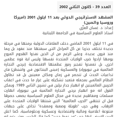
العدد 39 - كانون الثاني 2002
المشهد الاستراتيجي الدولي بعد 11 ايلول 2001 (اميركا
وروسيا والصين)
إعداد: د. غسان العزّي
استاذ العلوم السياسية في الجامعة اللبنانية
في 11 ايلول 2001 الماضي دخلت العلاقات الدولية برمتها في مرحلة
جديدة تختلف جذريا عن كل المراحل التي سبقتها منذ عقود بل ربما
منذ قرون عديدة. وعلى الرغم من ان الذين نفذوا الهجوم المروع
يومها ارادوا ضرب الولايات المتحدة نفسها وليس اية قوة عظمى
اخرى، بل تعمدوا تفجير رموز عظمتها الاقتصادية (برجي التجارة
العالمية في نيويورك) والعسكرية (مبنى البنتاغون في واشنطن) فان
تداعيات الحدث لن تنحصر في زمان ومكان معينين بل قد تطاول
النظام العالمي بمجمله فتعيد تشكيله على غرار ما حدث في اعقاب
الحربين العالميتين او انهيار جدار برلين في تشرين الثاني 1989. ويمكن
القول انه مع انهيار برجي التجارة العالمية في نيويورك انهارت
مسلمات ومفاهيم عديدة في مجال العلوم السياسية يصعب حصرها
قبل ان تنتهي “الحرب العالمية” التي شنتها الولايات المتحدة على
الارهاب، وهي حرب “طويلة وصعبة ومعقدة” تخاض على جبهات
متنوعة اعلامية ومالية واقتصادية وعسكرية ودبلوماسية، كما اعلن
البيت الابيض. انها حرب “من نمط جديد” كما قال الرئيس بوش رغم انه