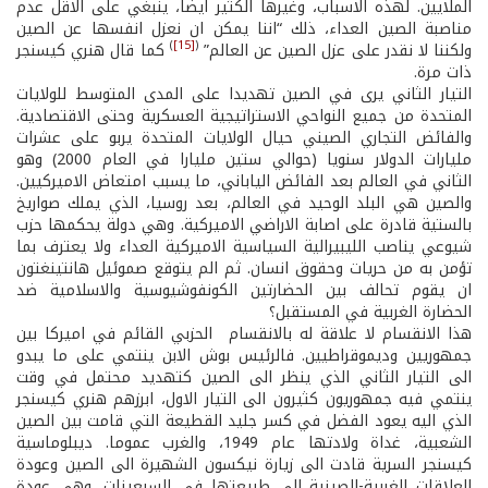
الملايين. لهذه الاسباب، وغيرها الكثير ايضا، ينبغي على الاقل عدم
مناصبة الصين العداء، ذلك “اننا يمكن ان نعزل انفسها عن الصين
)
[15]
(
ولكننا لا نقدر على عزل الصين عن العالم”
كما قال هنري كيسنجر
ذات مرة.
التيار الثاني يرى في الصين تهديدا على المدى المتوسط للولايات
المتحدة من جميع النواحي الاستراتيجية العسكرية وحتى الاقتصادية.
والفائض التجاري الصيني حيال الولايات المتحدة يربو على عشرات
مليارات الدولار سنويا (حوالي ستين مليارا في العام 2000) وهو
الثاني في العالم بعد الفائض الياباني، ما يسبب امتعاض الاميركيين.
والصين هي البلد الوحيد في العالم، بعد روسيا، الذي يملك صواريخ
بالستية قادرة على اصابة الاراضي الاميركية. وهي دولة يحكمها حزب
شيوعي يناصب الليبيرالية السياسية الاميركية العداء ولا يعترف بما
تؤمن به من حريات وحقوق انسان. ثم الم يتوقع صموئيل هانتينغتون
ان يقوم تحالف بين الحضارتين الكونفوشيوسية والاسلامية ضد
الحضارة الغربية في المستقبل؟
هذا الانقسام لا علاقة له بالانقسام الحزبي القائم في اميركا بين
جمهوريين وديموقراطيين. فالرئيس بوش الابن ينتمي على ما يبدو
الى التيار الثاني الذي ينظر الى الصين كتهديد محتمل في وقت
ينتمي فيه جمهوريون كثيرون الى التيار الاول، ابرزهم هنري كيسنجر
الذي اليه يعود الفضل في كسر جليد القطيعة التي قامت بين الصين
الشعبية، غداة ولادتها عام 1949، والغرب عموما. ديبلوماسية
كيسنجر السرية قادت الى زيارة نيكسون الشهيرة الى الصين وعودة
العلاقات الغربية-الصينية الى طبيعتها في السبعينات، وهي عودة