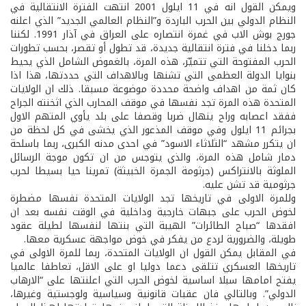
ويمكن القول انه في 11 ايلول 2001 انتهت الفترة الانتقالية في
النظام الدولي بين الحرب الباردة و”النظام العالمي الجديد” الذي اعلنه
جورج بوش الاب في غمرة انتصاره على العراق في آذار 1991. لكننا
ربما دخلنا في فترة انتقالية جديدة، قد تطول أو تقصر، بحسب تطورات
الحرب المفتوحة التي تتميّز، هذه المرة، بالغموض الشامل الذي يحيط
بنوايا الدولة العظمى التي تشنها وبالاهداف التي حددتها، هذا اذا
كان ثمة من اهداف واضحة محددة موضوعة مسبقا. ذلك ان الولايات
المتحدة هذه المرة تجد نفسها في موقف المحارب الذي اثخنته الجراح
ففقد اعصابه وراح ينهال ضربا وقصفا على بلد يأوي المتهم الاول
بجرائم 11 ايلول وفي موقف المذعور الذي يخشى في كل لحظة من
ان يتكرر مشهد “الثلاثاء الاسود” في احدى مدنه الكبرى، ربما باسلحة
دمار شامل هذه المرة، والذي يتوجس من ان تكون موجة الرسائل
الملوثة بالانتراكس (جرثومة الجمرة الخبيثة) تمرينا حيا بسيطا لحرب
جرثومية قد تشن عليه.
وللمرة الاولى في تاريخها تجد الولايات المتحدة نفسها مضطرة
لخوض الحرب على جبهات خارجية وداخلية في الوقت نفسه بعد ان
افقدها “صباح الطائرات” الهيبة التي بنتها لنفسها لطيلة عقود
طويلة، والضرورية لردع من يفكر في خوض مواجهة عسكرية معها.
في المقابل يمكن القول ان الولايات المتحدة، ربما للمرة الاولى في
تاريخها العسكري تتلقى دعما دوليا او على الاقل، تعاطفا عالميا
يفتح امامها سبلا اساسية لخوض الحرب التي اعلنتها على “الارهاب
الدولي”. وبالتالي فان عقبات قانونية وسياسية ولوجستية وغيرها،