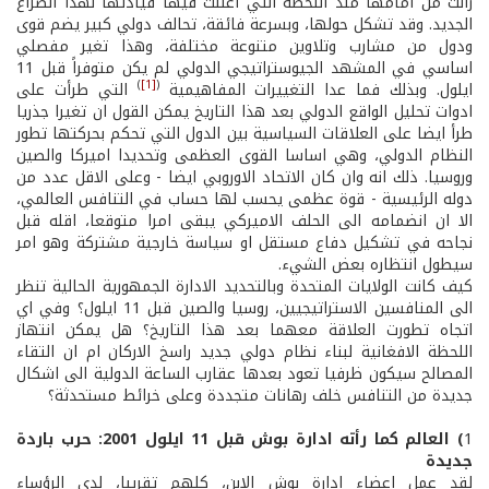
زالت من امامها منذ اللحظة التي اعلنت فيها قيادتها لهذا الصراع
الجديد. وقد تشكل حولها، وبسرعة فائقة، تحالف دولي كبير يضم قوى
ودول من مشارب وتلاوين متنوعة مختلفة، وهذا تغير مفصلي
اساسي في المشهد الجيوستراتيجي الدولي لم يكن متوفراً قبل 11
)
[1]
(
ايلول. وبذلك فما عدا التغييرات المفاهيمية
التي طرأت على
ادوات تحليل الواقع الدولي بعد هذا التاريخ يمكن القول ان تغيرا جذريا
طرأ ايضا على العلاقات السياسية بين الدول التي تحكم بحركتها تطور
النظام الدولي، وهي اساسا القوى العظمى وتحديدا اميركا والصين
وروسيا. ذلك انه وان كان الاتحاد الاوروبي ايضا - وعلى الاقل عدد من
دوله الرئيسية - قوة عظمى يحسب لها حساب في التنافس العالمي،
الا ان انضمامه الى الحلف الاميركي يبقى امرا متوقعا، اقله قبل
نجاحه في تشكيل دفاع مستقل او سياسة خارجية مشتركة وهو امر
سيطول انتظاره بعض الشيء.
كيف كانت الولايات المتحدة وبالتحديد الادارة الجمهورية الحالية تنظر
الى المنافسين الاستراتيجيين، روسيا والصين قبل 11 ايلول؟ وفي اي
اتجاه تطورت العلاقة معهما بعد هذا التاريخ؟ هل يمكن انتهاز
اللحظة الافغانية لبناء نظام دولي جديد راسخ الاركان ام ان التقاء
المصالح سيكون ظرفيا تعود بعدها عقارب الساعة الدولية الى اشكال
جديدة من التنافس خلف رهانات متجددة وعلى خرائط مستحدثة؟
1
) العالم كما رأته ادارة بوش قبل 11 ايلول 2001: حرب باردة
جديدة
لقد عمل اعضاء ادارة بوش الابن، كلهم تقريبا، لدى الرؤساء