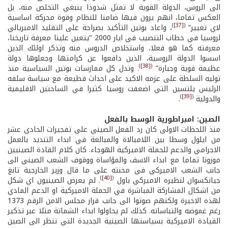
الى الروس، الدولة القوية لا تمثل شذوذا ينبغي التخلص منه، بل
العكس تماما، انهم يرون فيها ضامنا للنظام وقوة محركة اساسية
)
[37]
(
لاي تغيير”
، واعاد بوتين التأكيد بصراحة على التقليد الامبريالي
لروسيا في خطاب التنصيب في ايار 2000 “يتعين علينا معرفة تاريخنا،
معرفته كما هو فعلا، واستخلاص الدروس منه وتذكر اولئك الذين
اسسوا الدولة الروسية، الذين دافعوا عن كرامتها وجعلوها دولة
)
[38]
(
عظيمة قوية وجبارة”
. وتدل كل ممارسات بوتين السياسية منذ
توليه السلطة على عزمه الاكيد على احداث قطيعة مع سياسة سلفه
الرئيس يلتسين التي اضعفت روسيا كثيرا في الساحتين الاقليمية
)
[39]
(
والدولية
.
الصين: امبراطورية الوسط بالفعل
منذ اللحظات الاولى كان رد الفعل الصيني على تفجيرات الحادي عشر
من ايلول وسطا بين اللامبالاة والمبالغة في ابداء التنديد بالعمل
الاجرامي والدعم للحملة الاميركية الهوجاء. كان كلام القادة الصينيين
موزونا تماما مع ابداء الاسف والمؤاساة ووقوف الشعب الصيني الى
جانب الشعب الاميركي في محنته على ما قال وزير الخارجية تانغ
)
[40]
(
جيانكسوان لنظيره الاميركي باول
. لم يعرض الصينيون اي شكل
من اشكال المشاركة المباشرة في الحملة الاميركية او الدعم المادي
لهذه الاخيرة ولكنهم صوتوا الى جانب قرار مجلس الامن الرقم 1373
رغم غموضه والتباساته. كذلك لم يحاولوا ابداء الشماتة مثلا عبر تذكير
القيادة الاميركية بسياستها الصينية الجديدة التي تنظر الى الصين