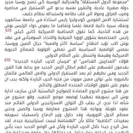
“مجموعة الدول المستقلة” والفدرالية الروسية كي تصبح روسيا مجرد
دولة صغيرة عادية. والتقرير نفسه يدعو الى الاستمرار في محاصرة
وضرب العراق وصولا الى قلب نظامه واستبداله بنظام حليف.
لستشارة الامن القومي كوندوليزا رايس استاذة في جامعة ستانفورد
وتملك سيرة ذاتية لامعة علميا وثقافيا ما يعوض خواء الرئيس بوش
)
[2]
(
من هذه الناحية، كما تقول الصحافية الاميركية كاتي كيلي
.
رايس المتخصصة بشؤون اوروبا الشرقية والاتحاد السوفياتي في عهد
بوش الاب تؤيد انتهاج “سياسة اكثر واقعية” حيال الصين وروسيا،
بمعنى الواقعية السياسية التي تعطي الاولوية للمصالح الحيوية
الاميركية وهيمنة واشنطن على النظام الدولي.
)
[3]
(
هؤلاء “المحاربين القدامى” او “فرسان الحرب الباردة الجديدة”
يقدمون انفسهم على انهم ابطال الزمن الجديد مع بداية هذا القرن
الجديد وفي نظرهم لم يعد الاستقرار الدولي والامن العالمي قائمان
بالضرورة على توازن معين موروث من فترة الحرب الباردة ولكنه يجب ان
يقوم على تفوق الولايات المتحدة المطلق والدائم.
من هنا مشروع الدروع المضادة للصواريخ البالستية الذي سارعت ادارة
بوش الى تسويقه تمهيدا لوضعه موضع التنفيذ، وهو مشروع من
شأنه اذا نجح، ان يقلب كل التوازن الاستراتيجي الدولي القائم منذ
عقود طويلة. ويواجه هذا المشروع معارضة روسيا والصين وحتى
معظم الدول الاوروبية، وقد حاول وزير الدفاع رامسفيلد تسويقه
بمفردات “اخلاقية” قائلا بأن “الهشاشة ليست استراتيجية جيدة، لقد
عمل الردع جيدا خلال الحرب الباردة ولكن في الوضع الجديد حيث يأتي
التهديد من اسلحة دمار شامل قد تملكها دول مارقة ومشاغبة فان