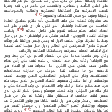
القاعدة وزعيمه الشيخ ابن لادن، حتى راحت تتسابق العواصم العالمية
على اعلان التأييد والتضامن، وانقسمت بين داعم دون قيد وشرط
للحملة الاميركية بكل اشكالها العسكرية والمالية والدبلوماسية
)
[17]
(
وغيرها ومؤيد مع بعض التحفظات والشروط
.
بعد مشاورات كثيفة اعلن حلف الاطلسي بأنه ملتزم بتطبيق المادة
الخامسة من معاهدة واشنطن التي تقول بأن اي هجوم على احد
)
[18]
(
اعضاء الحلف يعتبر بمثابة هجوم على كامل اعضائه
. وتباينت
مواقف الاتحاد الاوروبي - الداعم بشكل عام لواشنطن - بين دول مثل
بريطانيا اعتبرها بوش الحليف الاول له وعمل رئيس وزرائها بلير وكأنه
“مبعوث خاص” للاميركيين في العالم ودول مثل فرنسا تحبذ تحديدا
ادق لاهداف الحملة الاميركية ومساحتها المكانية والزمانية.
وكان بوش حاسما عندما اعلن عن انقسام العالم الى “من معنا ومن
مع الارهاب” وكأنه يعلن منذ اللحظة ان بلاده تقف على رأس نظام
عالمي جديد ينبغي على الآخرين اما الانخراط فيه او البقاء في
هامشه مع ما يتطلب هذا الموقف من مجازفة بمصالحهم
المستقبلية. وكان على القوتين العظيمتين، الصين وروسيا، تحديد
موقفهما اي اما الالتحاق بصفوف الاعداء المعزولين اللذين سوف يتم
ضرب مصالحهم عاجلا ام آجلا واما الانضمام الى ركب السادة حتى لو
كان ذلك في المؤخرة. وقد فضلت موسكو وبيجيغ الخيار الثاني الذي
يضمن لهما مكاسب لا يستهان بها. وهكذا لم يكن من قبيل
المصادفة ان يذكر بوتين في اول كلمة القاها فور وقوع التفجيرات ضد
نيويورك وواشنطن تعبير “العالم المتحضر” وان موسكو تنضم في
)
[19]
(
تعازيها للولايات المتحدة الى هذا العالم المتحضر
. وبذلك فكأنه