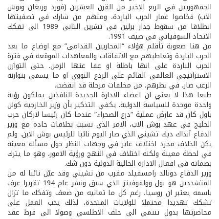
الجمهوريين في الربع الاخير من القرن العشرين (فورد وريغان وبوش
الاب) فخاضوا غمار الحرب الباردة، ومنهم من شارك في تصفيتها
انطلاقا من سقوط جدار برلين في تشرين الثاني 1989 الى تفكك
الاتحاد السوفياتي في صيف 1991.
من هنا صعوبة تأقلم هؤلاء “المحاربين القدامى” مع اوضاع ما بعد
الحرب الباردة وتعاطيهم مع الاتفاقات والمعاهدات الموقعة في فترة
الحرب الباردة على انها باطلة او عفا عنها الزمن. حتى التوازن
الاستراتيجي العالمي القائم على الردع النووي او ما يسمى بتوازنه
الرعب صار، في نظرهم، من مخلفات مرحلة قد انقضت.
طبعا هذا لا يعني ان اعضاء الادارة الجديدة النافذين يملكون رؤية
واحدة موحدة للسياسة الدولية. يكفي التذكير بأن وزير الخارجية كولن
باول كان قد عارض عملية “درع الصحراء” عندما كان رئيسا لاركان حرب
الخليج في عهد بوش الاب، الامر الذي تسبب بخلافات حادة مع وزير
الدفاع آنذاك ديك تشيني الذي صار اليوم نائبا للرئيس بوش الابن. ولم
يكن الخلاف مجرد اختلاف عابر في وجهات النظر حول مسألة معينة
في لحظة معينة ولكنه اختلاف في النهج ورؤية الامور، وهو ما يترك
بصماته في افعال الادارة الحالية الدولية دون شك.
وزير الدفاع دونالد رامسفيلد مقرب من تشيني وقد عيّن نائبا له من
المتشددين هو بول وولفوفيتز الذي سبق ونشر عام 194 تقريرا عرف
باسمه يعتبر ان روسيا، رغم كل ما تعانيه من ضعف وتفكك ما تزال
تشكك تهديدا محتملا للولايات المتحدة، لذلك يجب العمل على
محاصرتها بدول تنتمي الى حلف الاطلسي وصولا الى فرط عقد