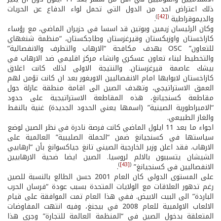
ذلك اعتراض احد من الدول التي تحمل لواء الدفاع عن الحريات
)
[42]
(
والديموقراطية
.
وكان الرئيسان زيمين وبوتين قد اسسا في حزيران الماضي، مع رؤساء
كازاخستان واوزبكستان وقيرغزستان وطاجكستان، “منظمة شنغهاي
للتعاون” OSC بهدف مكافحة “الارهاب والتطرف والانفصالية”
والتخطيط لبناء تعاون عسكري وانشاء مركز اقليمي ضد الارهاب في
بيشك عاصمة قيرغزستان. والنتيجة الاولى لذلك كانت اغلاق
كازاخستان لابوابها امام الانفصاليين الاويغور بعد ان كانت تؤمن لهم
العمق الاستراتيجي، وتهدف الصين الى اقامة منطقة عازلة حول
مقاطعة كسنجيانغ، هذه المقاطعة الاستراتيجية على حدود
“الامبراطورية الصينية” (اسمها يعني الحدود الجديدة) غنية بالنفط
والغاز الطبيعي.
اجواء ما بعد 11 ايلول الماضي كانت فرصة نادرة في نظر الصين لوضع
سياستها في كسنجيانغ ضمن “الحملة الصليبية” العالمية على
الارهاب. فقد اعلن وزير الخارجية الصيني تانغ جياكسوانغ بأن “ارهابيي
الشيشان يتسببون بالالم لروسيا. الصين ايضا ضحية الارهابيين
)
[43]
(
الانفصاليين في كسنجيانغ”
.
على المستوى الدولي كان العام 2001 حسن الطالع بالنسبة للصين
رغم تدهور العلاقات مع الولايات المتحدة بسبب عودة “فرسان الحرب
الباردة” الى البيت الابيض. ففي هذا العام تمت الموافقة على قيام
الالعاب الاولمبية للعام 2008 في بيجنغ، وفيه انتهت المفاوضات
المتعلقة بدخول الصين في “المنظمة العالمة للتجارة” وجرى هذا