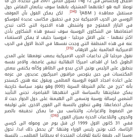
الابيض وتكساس في 12 و14 تشرين الثاني 2001 في تبديده. كل ما
توصلا اليه هو اعلانهما المشترك بانهما سوف يتابعان النقاش حول
[34]
(
(
مستقبل معاهدة ( ABM)
. لكن يمكن القول بأن الموقف
الروسي من الحرب الاميركية نجح في تحقيق مكاسب عديدة لموسكو
في البازار المفتوح مع واشنطن. هذه الاخيرة التي كانت تبدي
امتعاضها من الشكاوى الروسية سوف تسمع هذه الشكاوى بأذن
اكثر تفهما - على الاقل مرحليا - فروسيا حليف لا يمكن الاستغناء
عنه في هذه المنطقة التي وجدت نفسها في الخط الاول في الحرب
[35]
(
الاميركية العالمية على الارهاب
.
نقول مرحليا لأن تداعيات الحرب الاميركية يصعب توقعها على المدى
الطويل كما ان اهداف اميركا النهائية تبقى غامضة، والامر نفسه
ينطبق على الرئيس بوتين الذي يبدو في الظاهر وكأنه يكتفي ببعض
المكتسبات في حين يتوجس مراقبون اميركيون عديدون من عزمه
على اعادة امجاد القوة الروسية العظمى. ويقول عنه هنري كيسنجر
بأنه “خرج من عالم الشرطة السرية (000) وهو يقود سياسة خارجية
يمكن مقارنتها بالسياسة التي انتهجها القياصرة، تجني التأييد
الشعبي لرسالة روسية وتسعى الى الهيمنة على دول الجوار حيث لا
يمكن اخضاعها. وهي تنطوي بالنسبة الى القوى الاخرى على توليفه
من الضغوط والاغراءات، والتناسب بين ما يمكن تحقيقه بالصبر
)
[36]
(
والحرص، والتلاعبات الحذرة بميزان القوى
.
ففي 31 كانون الاول 1999 اي قبل يوم من وصوله الى كرسي
الرئاسة، كتب بوتين رئيس الوزراء وقتها: “لن يحصل ذلك ابدا، تحول
روسيا الى طبعة ثانية للولايات المتحدة او بريطانيا العظمى... بالنسبة