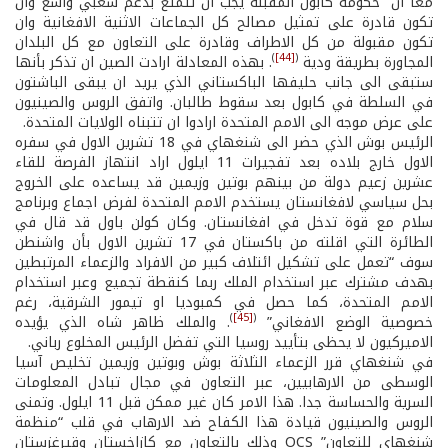
معا ان “حكومة كابول المقبلة يجب ان تتمتع بدعم شعبي واسع وان
تكون قادرة على تمثيل مصالح كل الجماعات الاثنية الافغانية وان
تكون مقبولة من كل الاطراف وقادرة على التعاون مع كل البلدان
)
[44]
(
المجاورة بطريقة ودية
. بهذه المعادلة ارادت الصين ان تذكر بأنها
ستبقى الى جانب حليفها الباكستاني الذي يريد ان يبقى الباشتون
في السلطة في كابول بعد سقوط طالبان. واتفق الروس والصينيون
على عرض موجه الى الامم المتحدة ارادوا ان تتبناه الولايات المتحدة.
الرئيس بوش الذي حضر الى شنغهاي في 18 تشرين الاول في سفره
الاول خارج بلاده بعد تفجيرات 11 ايلول اراد انتهاز الفرصة للقاء
عشرين زعيم دولة من بينهم بوتين وزيمين قد يساعده على الخروج
بحل سياسي لافغانستان يستخدم الامم المتحدة لفرض اجماع وبرنامج
سلام مع قوة تدخل في افغانستان. وكان كولن باول قد قال في
الطائرة التي اقلته من باكستان في 17 تشرين الاول بأن واشنطن
سوف “تعمل على تشكيل ائتلاف كبير من الافراد والزعماء المرتبطين
بهدف مشترك عبر استخدام الملك ربما كنقطة تجميع وعبر استخدام
الامم المتحدة، كما حصل في كمبوديا او تيمور الشرقية، رغم
)
[45]
(
خصوصية الوضع الافغاني”
. والملك ظاهر شاه الذي يؤيده
الاميركيون لا يحظى بتأييد روسيا التي تفضل الرئيس المخلوع رباني.
في شنغهاي قرر الزعماء الثلاثة بوش وبوتين وزيمين تخليص آسيا
الوسطى من الارهابيين، عبر التعاون في مجال تبادل المعلومات
السرية والحساسة جدا. هذا الامر كان غير ممكن قبل 11 ايلول. وتمنى
الروس والصينيون قيادة هذا الكفاح ضد الارهاب في قلب “منظمة
شنغهاي للتعاون” OCS وذلك بالتعاون مع كازاخستان وقيرغزستان