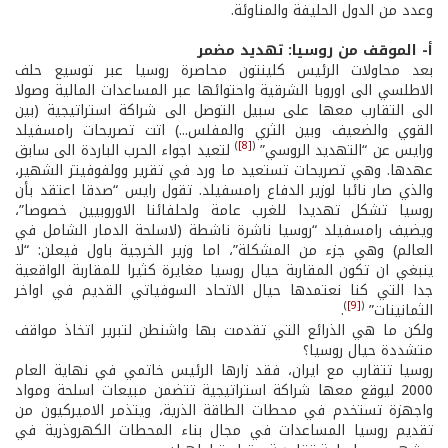
وعدد من الدول الحليفة والمناوئة.
أ- الموقف من روسيا: تهديد مضمر
بعد محاولات الرئيس كلينتون محاصرة روسيا عبر توسيع حلف
الاطلسي الى اوروبا الشرقية واحتوائها عبر المساعدات المالية وصولا
الى التقارب معها على سبيل التوصل الى شراكة استراتيجية (بين
القوي والضعيف وبين الثري والمفلس...) اتت تصريحات رامسفيلد
)
[8]
(
ورايس عن “التهديد الروسي”
لتعيد اجواء الحرب الباردة الى سابق
عهدها. وهي تصريحات تستعيد ما ورد في تقرير وولفوفيتز الشهير،
والذي صار نائبا لوزير الدفاع رامسفيلد. تقول رايس “صدقا اعتقد بأن
روسيا تشكل تهديدا للغرب عامة ولحلفائنا الاوروبيين خصوصا”،
ويضيف رامسفيلد “روسيا ناشرة ناشطة (لاسلحة الدمار الشامل في
العالم) وهي جزء من المشكلة”، اما وزير الخرجية باول فيعلن: “لا
ينبغي ان تكون المقاربة حيال روسيا مغايرة كثيرا للمقاربة الواقعية
جدا التي كنا نعتمدها حيال الاتحاد السوفياتي القديم في اواخر
)
[9]
(
الثمانينات”
.
ولكن ما هي الذرائع التي تقدمت بها واشنطن لتبرير اتخاذ مواقف
متشددة حيال روسيا؟
روسيا تتقارب مع ايران، فقد زارها الرئيس خاتمي في نهاية العام
2000 ليوقع معها شراكة استراتيجية تتضمن مبيعات اسلحة ومواد
واجهزة تستخدم في محطات الطاقة الذرية، ويتذمر الاميركيون من
تقديم روسيا المساعدات في مجال بناء المحطات الكهروذرية في