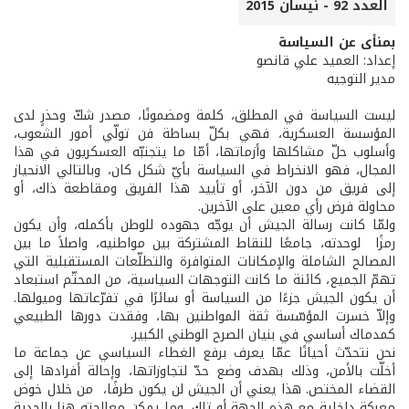
العدد 92 - نيسان 2015
بمنأى عن السياسة
إعداد: العميد علي قانصو
مدير التوجيه
ليست السياسة في المطلق، كلمة ومضمونًا، مصدر شكّ وحذرٍ لدى
المؤسسة العسكرية، فهي بكلّ بساطة فن تولّي أمور الشعوب،
وأسلوب حلّ مشاكلها وأزماتها، أمّا ما يتجنبّه العسكريون في هذا
المجال، فهو الانخراط في السياسة بأيّ شكل كان، وبالتالي الانحياز
إلى فريق من دون الآخر، أو تأييد هذا الفريق ومقاطعة ذاك، أو
محاولة فرض رأي معين على الآخرين.
ولمّا كانت رسالة الجيش أن يوجّه جهوده للوطن بأكمله، وأن يكون
رمزًا لوحدته، جامعًا للنقاط المشتركة بين مواطنيه، واصلاً ما بين
المصالح الشاملة والإمكانات المتوافرة والتطلّعات المستقبلية التي
تهمّ الجميع، كائنة ما كانت التوجهات السياسية، من المحتّم استبعاد
أن يكون الجيش جزءًا من السياسة أو سائرًا في تفرّعاتها وميولها.
وإلاّ خسرت المؤسّسة ثقة المواطنين بها، وفقدت دورها الطبيعي
كمدماك أساسي في بنيان الصرح الوطني الكبير.
نحن نتحدّث أحيانًا عمّا يعرف برفع الغطاء السياسي عن جماعة ما
أخلّت بالأمن، وذلك بهدف وضع حدّ لتجاوزاتها، وإحالة أفرادها إلى
القضاء المختص. هذا يعني أن الجيش لن يكون طرفًا، من خلال خوض
معركة داخلية مع هذه الجهة أو تلك، وما يمكن معالجته هنا بالجدية