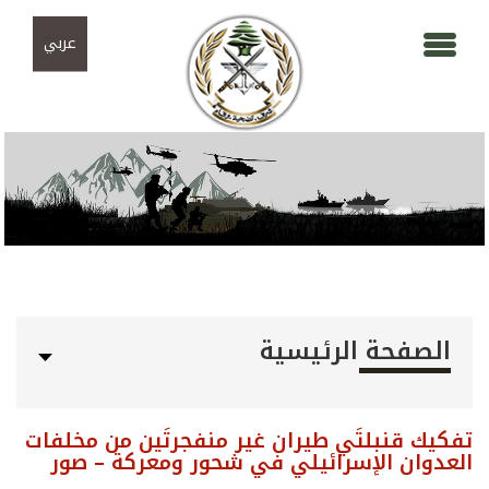
Skip to navigation
تجاوز إلى المحتوى الرئيسي
عربي
الصفحة الرئيسية
تفكيك قنبلتَي طيران غير منفجرتَين من مخلفات
العدوان الإسرائيلي في شحور ومعركة – صور