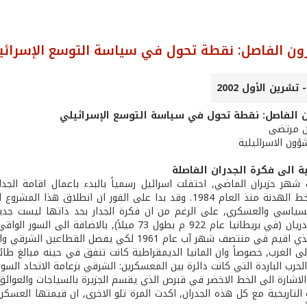
ون الفاصل: نقطة تحول في سياسة التوسع الإسرائي
 الفاصل: نقطة تحول في سياسة التوسع الإسرائيلي
ن مرتضى
ؤون الاسرائيلية
ية الى فكرة الجدران الفاصلة
ر حزيران الماضي, احتفلت اسرائيل رسمياً بالبدء باعمال اقامة الجدا
الاخضر, اي خط الهدنة منذ العام 1984. وقد بدا على الفور ا
سياسي والعسكري, على الرغم من ان فكرة الجدار بحد ذاتها ليست جدي
الروماني هادريان (في بريطانيا عام 922 م بطول 73 م
برلين ايضاً الذي اقيم في منتصف شهر آب عام 1961
ى الغرب, خصوصاً وان المانيا الديمقراطية كانت تنفق في حينه مبالغ طائ
حرب الباردة التي كانت دائرة بين المعسكرين: الشرقي بزعامة الاتحاد السوف
اشارة الى الخط الاخضر في قبرص الذي يقسم الجزيرة بالسياجات والعوائق, 
 التاريخية مع كل هذه الجدران, اكدت المرة تلو الاخرى, ان قيمتها العسكري