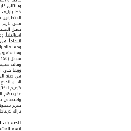
عاجلاً أو آجلاً
وبالتالي فا
المتطرفين من
تسلل المفجري
اسرائيلياً. 
انتقاماً, في
ومما قاله را
شيكل (150مليون جنيه استرليني) ويستغرق انشاؤه سنة”
وقالت صحيفة
وربما حتى ال
في حينه الى 
كزعيم لتكتل
عقيدتهم الد
وامتصاص نقم
باراك لارتبا
الحسابات ا
اتسم المشهد