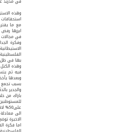
في مدريد عام 1991 والقائمة على قاعدة “الارض مقابل السلام” ومرجعية القرارات الدولية المعنية بالقضية الفلسط
وهذه الاستر
استحقاقات ذ
مع ما يقترح
في مجالات ال
وفكرة الجد
الاستيطانية
بها في ظل ال
وهذه الكتل 
فيه ثم يتسع
وبعدها يأخذ 
بسبب تجمع 
باراك من خلا
للمستوطنين ف
الاخيرة توضع