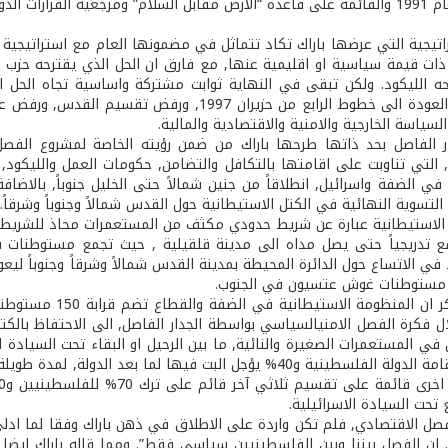
ينية وفي مقدمتها القرار 242 .
اتيجية التي عرضها باراك تكاد تتماثل في مضمونها العام مع استراتيجية 
ات قيمة سياسية او اقليمية عنها, مع فارق ان الحل الذي يقترحه حزب الع
ه الليكود. ولكن تبقى في النهاية ثوابت مشتركة واساسية تجاه الحل ا
ابرزها رفض العودة الى خطوط الرابع من حزيران 
سياسة الخارجية والامنية والاقتصادية والمالية.
ار الفاصل بحد ذاتها طرحها باراك من ضمن رؤيته الخاصة لمشروع الف
, التي تناوبت على اقامتها بالتكافل والتضامن, حكومات العمل والليكود,
تسوية النهائية في الكتل الاستيطانية حول القدس شمالاً وجنوباً وشرقاً.
الاستيطانية عبارة عن شريط حدودي مكثف من المستعمرات محاذ للشريط ال
 تدريجياً حتى يصل مداه الى مدينة قلقيلية , حيث تجمع مستوطنات شومرو
في الاتساع حول الدائرة المحيطة بمدينة القدس شمالاً وشرقاً وجنوباً لي
مستوطنات غوش عتسيون في الجنوب.
ل فكرة الفصل الامني­السياسي بواسطة الجدار الفاصل, الى الاحتفاظ بالكتل
ي المستعمرات الصغيرة والنائية, ما بين الرحيل او البقاء تحت السيادة ال
 تحت السيادة الاسرائيلية.