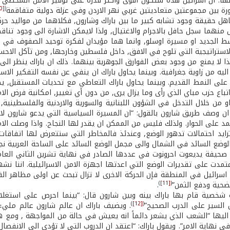
ها. ان اسرائيل هذه ستكون اقوى واكثر قدرة على توفير الامن الشخصي 
[10]
(
ورة بين مجموعتين متعاديتين غربي نهر الاردن وفي عزلة دولية متفاقمة
اهل حقيقة وجود تشابه كبير ما بين باراك وشارون, فكلاهما من مواليد حرك
 منهما سجل حافل بالاجرام والاغتيال, ولذا لايمكن الاشارة الى وجود تنا
ط الجديد او مسيرة اوسلو, وانما هما مؤيدان لفكرة توحيد الصفوف في الد
لاستراتيجية التي تلوح في الافق, داخل فلسطين وخارجها, ومن تآكل الاحساس
 لا يمنع من وجود بعض الفوارق الجوهرية بينهما. ذلك ان باراك ينظر الى 
ليه من زاوية جغرافية. وبينما يحاول باراك ان ينفي عن نفسه التفكير الاس
 على النمط القديم. وبينما يحاول باراك التعاطي مع تحديات المستقبل, 
تباع حزب مباي الذي رأى وما يزال يرى, من دون أي تغيير, امكانية فرض الا
م 1967, او من خلال التدخل في الشؤون اللبنانية والسورية والاردنية والفلس
ان وصف طريق شارون بالقول: “ان المسيرة السياسية التي يدعو شارون لات
عتمد على الحوار. ولذلك فليس من الممكن ان يقدر لها النجاح. واذا وصلت 
زايد احتمالات تدهور الوضع, وعندئذ فالمخاطر التي ستتعرض لها اتفاقات 
لوضع السائد في الشمال والى مجمل الوضع السائد على الساحة العربية نجد 
عتمدت على تقديرات الوضع التي اعدتها اجهزة الامن الاسرائيلية. اننا نشه
اسرائيل في المنطقة فإن الحركة الاخرى لا تزال تبحث عن اولى مظاهر الق
)
[11]
(
حية ودفع الثمن”
.
شخصية قام بها باراك بينه وبين شارون قال: “بينما احرص على استغلا
)
[12]
(
 السير على الدرب الصحيح”
. ويضيف باراك ان عالم شارون عالم مليء
ليها “الشعب الذي يشعر دائماً انه يعيش في حالة من المواجهة , ومع هذا
ي نهاية الامر”. ويقول باراك: “اعتقد ان الدروب التي لا تؤدي الى الانفص