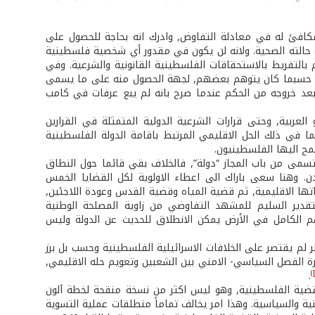
مكافئ له في معادلة التفاوض, وادرك انه بحاجة للحصول على
الته الصحية. ولانه لن يكون في مقدور أي شخصية فلسطينية
بالتفريط بالاستحقاقات الفلسطينية القانونية والشرعية. وفي
فضل حسبما كان يتوهم بعضهم, لجهة الحصول منه على ما يسمى
 بعد خروجه من الحكم عندما صرح بانه لم يبع عرفات في كامب
و العربية, وحتى قرارات الشرعية الدولية المتمثلة في القرارين
ا, بما في ذلك الحل الاقليمي المرتبط باقامة الدولة الفلسطينية
مح اليها الفلسطينيون.
تسمى من باب المجاز “دولة”, فالخلاف بقي قائما حول النطاق
ن. وهنا سعى باراك الى اعطاء الاولوية لكل القضايا الخمس
تها الاقليمية, ثم قضية المياه وقضية القدس وعودة اللاجئين,
تقدير السليم للمشهد التفاوضي من زاوية المصلحة الوطنية
 الكامل في الأرض يمكن الانطلاق للحديث عن الدولة وليس
 لم يقتصر على الخلافات الاسرائيلية الفلسطينية وحسب بل برز
رة الفصل السياسي- الامني بين الشعبين وتعويم حله الاقليمي,
)
.
لقضية الفلسطينية, وهو ليس اكثر من نسخة منقحة لخطة آلون
ية والسياسية. وهذا امر يخالف تماماً منطلقات عملية التسوية