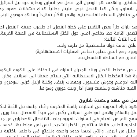
مناطق. والهدف هو الوصول الى فصل مع اتفاق وتجارة حرة بين اسرائيل 
باتفاق. ولكن هذا الفصل فرض علينا, وحالياً هناك مشكلات صعبة جداً
في مناطق السلطة الفلسطينية. والامر الاكثر تعقيداً ربما هو موضوع البنى ا
د باراك طرأ بعض التغيير على خطة الفصل, اذ ظهرت صيغة “الفصل احا
تضمن اقامة خط دفاعي امني حول الكتل الاستيطانية في الضفة الغربية
ات الثلاث التالية:
من مخطط الفصل وبناء الجدران العازلة في الحفاظ على الهوية اليهودي
ة هذا المخطط الكتل الاستيطانية التي سيتم ضمها الى اسرائيل. وكان 
يه ادوميم وغوش عتسيون, وجفعات زئيف, وكتلة ارئيل ­كرني شومرون وك
 الفيه مناشيه وسلعيت وهار آدار وبيت حورون وسواها.
فاصل في عهد وعهدة شارون
يهود باراك المدوية في انتخابات رئاسة الحكومة واثناء جلسة نيل الثقة ل
لامل بالسلام والامن لمواطني اسرائيل يكمن في مبدأ الانفصال بيننا وبين
سمح الله, عن القيام في السنوات القريبة بواجب الانفصال الاضطراري عن جي
 احادية الجانب, فانها ستتعرض للخطر الشديد, ليس امن مواطنيها فحسب, ب
ليل من الارض, والتي لديها حدود واضحة وتتمتع في داخلها باكثرية يه