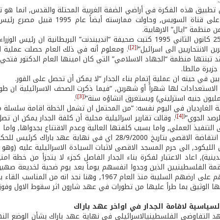
.
ن تطبيق هذه الفكرة في أراضي الضفة الغربية المحتلة والقدس, انما هو ت
خط بارليف على قناة السويس, وح
 منظمة “ايال” الارهابية.
ففي تاريخ 25 كانون الثاني 1995 كتبت صحيفة “انديبندنت” البريطاني
)
[2]
(
ن الانتحاريين الى اسرائيل”
وقد تبنتها منظمة “الجهاد الاسلامي” التي كان امينها العام الدكتور فتحي
 جزيرة مالطا.
بين في حينه ان عملية إتمام بناء الجدار “لا يمكن أن تحصل على الفور.
)
[3]
(
.
 الغارديان في اليوم نفسه: “من المحتمل ان تشمل الخطة اقامة سلسلة من
)
[4]
(
رصد الجوي”
التنفيذ العملي, واما بسبب كلفتها العالية وعدم الاقتناع بجدواها, واما 
الا ان اندلاع انتفاضة الاقصى بتاريخ 28/9/2000 اي في ن
 الليكود, الى حرم المسجد الاقصى لاثبات السيادة الاسرائيلية عليه (وه
ينية), اعاد الاعتبار لفكرة بناء الجدار الفاصل كجزء لا يتجزأ من خطة
ة الفلسطينيين الذين وجدوا انفسهم يوماً بعد يوم ضحية لخديعة صهيو
تقرير مصيرهم على ارضهم السليبة منذ العام 1967, 
طها الوثيق بما طرأ عليها من تطورات في عهد شارون اثر سقوط الاول وفوز 
لسياسية لاقامة الجدار في اواخر عهد باراك
 التفاوضي الفلسطيني­الاسرائيلي في نهاية عهد باراك بشأن الوضع النها