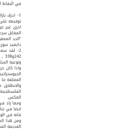
في النقاط ال
1-­ ادرك ب
توقيعه على 
اخرى غير عر
المقابل سرع
“الحد المعق
دايفيد سوى 
2- ­لقد سع
242
ونوعية السل
واذا كان حز
الجيوستراتي
المعلقة ما 
والانطلاق م
الفلسطينية
العكس.
ومما زاد في
ايضا في تنا
فانه في الو
ومن هذا الم
القديمة الم