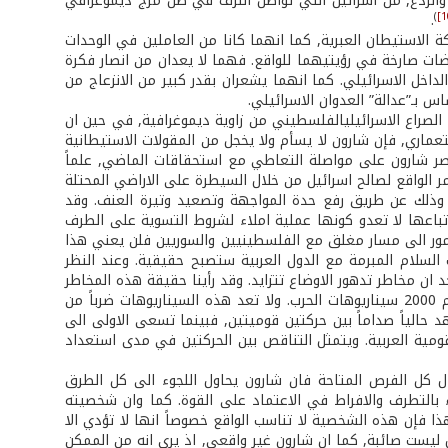
والردع, من اسرائيل التي تواصل النزف في ظل مزج ديموغرافي
)
.
ة الاستيطان العبرية, كما انهما كانا من العاملين في الوحدات
قضات صارخة في رؤيتيهما للواقع. فهما لا يعدان من انصار فكرة
اخل الاسرائيلي. كما انهما يشعران بقدر كبير من الانزعاج من
 بـ”عدالة” العدوان الاسرائيلي.
الصراع الاسرائيلي­الفلسطيني من زاوية ديموغرافية, في حين ان
تعماري, فإن شارون لا يسأم ولا يخجل من المقولات الاستيطانية
يصر شارون على مواصلة التعاطي مع استحقاقات الماضي, علماً
مر الواقع لصالح اسرائيل من خلال السيطرة على الاراضي المحتلة
طينية, وذلك عن طريق رفع حدة المواجهة وتصعيد وتيرة العنف. وقد
باعها لا تعدو كونها عملية املاء لشروط التسوية على الطرف
الامور الى مسار مغلق مع الفلسطينيين والسوريين فلن يعني هذا
السلام المبرمة مع الدول العربية ستصبح حقيقية. وعند النظر
ان مخاطر تدهور الاوضاع تتزايد. وقد رأينا حقيقة هذه المخاطر
حينما نشرت صحيفة يديعوت احرونوت في عددها الصادر في نهاية تشرين الثاني العام 2000 سيناريوهات الحرب. ولا تعد هذه السيناريوهات ضرباً من
د حالياً صداماً بين حركتين قوميتين, فبينما تسعى الاولى الى
ومية العربية. ويتمثل التناقص بين الحركتين في مدى استعداد
ل كل الفرص المتاحة فان شارون يحاول اللجوء الى كل الطرق
 بالتطرف والافراط في الاعتماد على القوة. كما وان شخصيته
 فإن هذه الشخصية لا تناسب الواقع خصوصاً انها لا تؤدي الا
ال ليست صائبة, كما ان شارون غير واقعي, اذ يرى انه من الممكن