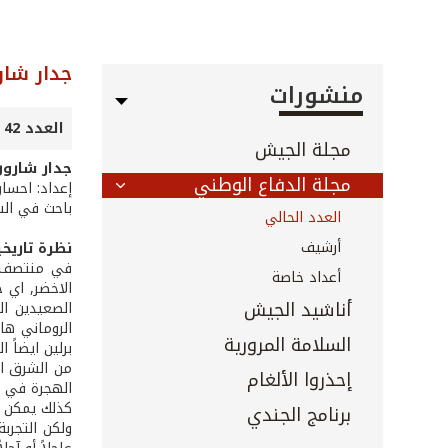
جدار شار
منشورات
العدد 42 - تشرين الأول 2002
مجلة الجيش
جدار شارون
مجلة الدفاع الوطني
إعداد: احسا
باحث في الش
العدد الحالي
أرشيف
نظرة تاريخ
في منتصف شه
أعداد خاصة
أناشيد الجيش
الصعيدين ال
السلامة المرورية
من الشرق ال
إحذروا الألغام
الهجرة في ال
كذلك يمكن ال
برنامج الجندي
ولكن التجربة