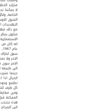
واسباب نضال
متزايد الخط
لا يمكننا تج
الخاصة, ولكل
الشرق الاوس
التهديدات ا
مع ذلك فهذا
شارون ينظر ا
الاستعمارية
انه كان من ا
عا
سبق لباراك 
الاخر ولا ت
الامر سوى ت
الى طبيعة ا
الخيال اذا ا
تطبيع وجود 
كل طرف للتض
وفي مقارنة 
الممكنة قبل
هذه تجتذب ا
الى الصدام ف