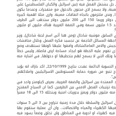
ة, حل يشتمل الفصل فيه (بين اسرائيل والكيان الفلسطيني) على
ة معينة, ولا يسمح لاي مجنون بالدخول مع متفجرات. وعندما يكون
, ونحن ملتزمون باتجاه اتفاقات معينة. وارى مثلا اهمية كبيرة
لجسر (يربط غزة بالضفة) لا لانه سيوجد فرص عمل فقط (ستبلغ كلفته 600مليون دولار وربما 150 الى 200 مليون دولار ستذهب الى الطرف
الفلسطيني)... بل ايضا, وهذا هو الاهم, لانه سيؤمن تواصلاً فلسطينياً. ففي غزة يوجد 1.5 مليون نسمة وفي الضفة الغربية هناك مليون او مليون
)
.
خلي السابق موشيه شاحال (ومن هنا أتى اسم لجنة شاحال), وزير
واجهة المسائل الناجمة عن تجسيد فكرة الفصل. وخلال مناقشات
لجيش والامن العام­الشاباك­ وافقوا عليها كونها تستهدف وضع
الذي تقوم عليه الخطة هو ايجاد مساحة ارض فاصلة, وليس خطاً
ا وتلك التي لا يسمح لهم بتخطيها او دخولها, في اشارة منه
وخلال جلسة لمناقشة خطة انظمة الفصل الامني بين اسرائيل والفلسطينيين في اطار التسوية الدائمة عقدت بتاريخ 22/10/1999, اكد باراك انه يؤيد
 تنبع من ضرورة حماية المستوطنين الاسرائيليين واملاكهم.
ن”.
م اقتراحه في حينه هو 180 كلم على طول الحدود الممتدة بين اسرائيل والضفة الغربية, بعرض كيلومتر واحد في
لادنى, وبهذا تكون اسرائيل قد ضمت الى حدودها ما بين 200 الى 250 كلم2 بحجة ترتيبات الفصل الامني بين الطرفين. كما ان السياج المقترح
يجمع الاسلاك المكهربة مع الجدران الاسمنتية ويمكن ان تبلغ كلفة كل كيلومتر واحد منه مليون دولار ويعزز بدوريات امنية ويتخلله 15 الى 18 معبراً
المدير العام لديوان رئاسة الحكومة في ايام باراك, اشار الى ان رئيسه يخطط لفصل بين اسرائيل والسلطة خلال مدة زمنية تتراوح بين 3 الى 5 سنوات
ا الكهرباء والمياه والاتصالات... وان أي عملية ستقوم بها
 فيه كهرباء او ادوية في المناطق ولن تخلق وضعاً يسود فيه