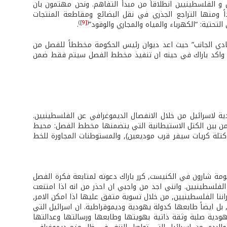
و الفلسطينيين انطلاقاً من مبدأ التفاهم. ونحن مهتمون بان
 ومنها التراجع الجذري في نقل البضائع ومقاطعة المنتجات
)
[9]
(
لتحتية: “الكهرباء والمياه والمجاري والوقود”
.
دي الجانب” حيث اعد ديوان رئيس الحكومة مخططاً للفصل من
. واكد باراك في حينه ان تنفيذ مخطط الفصل سيتم فقط ضمن
ة لاسرائيل من خلال الانفصال الديموغرافي عن الفلسطينيين.
من بين الكتل الاستيطانية التي يتضمنها مخطط الفصل: محيط
تلة كريات سيفر قرب موديعين), والمستوطنات المجاورة للخط
حكومة شارون في الكنيست, كرر باراك دعوته لمتابعة فكرة الفصل
 الفلسطينيين. وانني اجد من واجبي ان احذر من انه اذا امتنعت
راننا الفلسطينيين, من خلال تسوية متفق عليها اذا امكن الامر,
ل ايضاً طابعها كدولة يهودية وديموقراطية. ان اسرائيل التي
ودية صلبة وثقة ذاتية بهويتها وطابعها ورسالتها وعدالتها