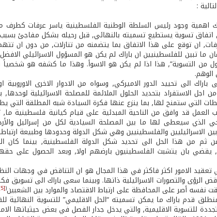
تالية :
اراك اهمية وجود رئيس السلطة الوطنية الفلسطينية ياسر عرفات كطرف 
اتفاق تسوية يستطيع تسميته بالنهائي, قبل رحيله بشكل مفاجئ بسبب ح
فات, ان توقع على هذا الاتفاق بما يتضمنه من تنازلات, من دون ان تتهم 
ان ما تبين للفلسطينيين ان باراك لم يكن هو المسؤول الاسرائيلي الا
ول من التسوية”, هذا اذا لم يكن هو الاسوأ. وهذا ما كشفه هو شخصياً
الوهم.
ى باراك الى تحييد الدور الاميركي, وسواه من الادوار الاخرى الاوروبية ا
و338 , من اجل الاستفراد بتحديد الحلول الملائمة للمصلحة الاسرائيلية لوحده
طات التي ستمنح لها, بما ينزع عنها فكرة السيادة شبه المطلقة التي يط
ب العمل قد وافق من الناحية المبدئية على قيام كيانية فلسطينية ما, 
جي الذي سيعطى لها ما بين المصلحة السيادية لكل من إسرائيل والأرد
بين الاسرائيليين والفلسطينيين وهي شكل الدولة وحدودها وطبيعة ارتباطا
ن ثم من هذا الحل الى تحديد شكل الدولة الفلسطينية, بينما كان ال
, يقضي بان يتشبث الفلسطينيون بارضهم اولا, وبعد الحصول على حقهم
 تعقيد الامور اكثر فاكثر في هذا المجال هو ان التناقض في وجهات النظر
قض الرؤى والتصورات الاسرائيلية ذاتها. وبينما سعى باراك الى تسويق فك
[5]
(
قت نفسه أصر على المحافظة على ارتباط الاقتصاد والموارد بين الشعبين
نطلق قدم باراك ما يمكن تسميته “الحل الاقليمي” للتسوية النهائية ل
تجددة للتسوية الاقليمية, والتي يدخل جدار الفصل في بعض حيثياتها الامن