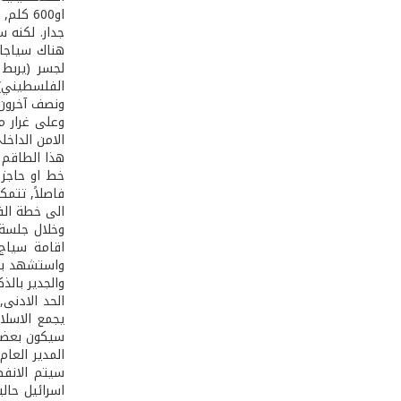
او600 
جدار. لكنه س
هناك سياجان
ونصف آخرون, 
وعلى غرار م
الامن الداخ
هذا الطاقم 
خط او حاجز 
فاصلاً, تتم
الى خطة ال
اقامة سياج 
واستشهد بمق
سيكون بعضها
سيتم الانفص
اسرائيل حال