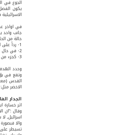
الجوع في ال
يكون الفصل 
الاسرائيلية 
في اواخر عه
جانب واحد ي
حالة من الحال
1- ­رداً على اعلان اقامة دولة فلسطينية من طرف واحد.
2­- في حال وجود وضع امني خطير. (تفاقم العمليات الاستشهادية)
3­- كجزء من اتفاق مع السلطة الفلسطينية.
وحدد الهدف 
وتقع في بؤر
القدس (معال
الاخضر مثل:
الجدار ال
اثر خسارة ا
وقال :”ان ا
اسرائيل, لا 
والا فبصورة
تسيطر على ق