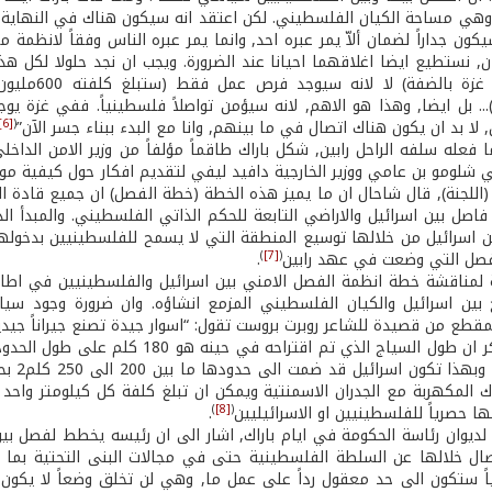
كلم, وهي مساحة الكيان الفلسطيني. لكن اعتقد انه سيكون هناك في النهاي
يكون جداراً لضمان ألاّ يمر عبره احد, وانما يمر عبره الناس وفقاً لانظم
, نستطيع ايضا اغلاقهما احيانا عند الضرورة. ويجب ان نجد حلولا لكل هذا
[6]
(
لا بد ان يكون هناك اتصال في ما بينهم, وانا مع البدء ببناء جسر الآن”
ا فعله سلفه الراحل رابين, شكل باراك طاقماً مؤلفاً من وزير الامن الدا
لي شلومو بن عامي ووزير الخارجية دافيد ليفي لتقديم افكار حول كيفية م
(اللجنة), قال شاحال ان ما يميز هذه الخطة (خطة الفصل) ان جميع قادة ا
فاصل بين اسرائيل والاراضي التابعة للحكم الذاتي الفلسطيني. والمبدأ 
كن اسرائيل من خلالها توسيع المنطقة التي لا يسمح للفلسطينيين بدخوله
)
[7]
(
فصل التي وضعت في عهد رابين
.
بين اسرائيل والكيان الفلسطيني المزمع انشاؤه. وان ضرورة وجود سياج
طع من قصيدة للشاعر روبرت بروست تقول: “اسوار جيدة تصنع جيراناً جيدي
والجدير بالذكر ان طول السياج الذي ت
الحد ا
)
[8]
(
 حصرياً للفلسطينيين او الاسرائيليين
.
ال خلالها عن السلطة الفلسطينية حتى في مجالات البنى التحتية بما فيه
ياً ستكون الى حد معقول رداً على عمل ما, وهي لن تخلق وضعاً لا يكون