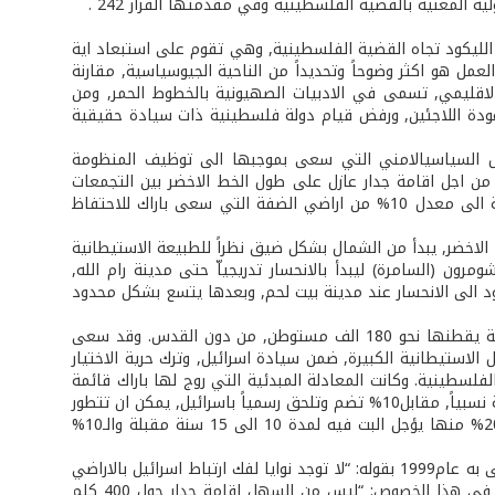
الليكود تجاه القضية الفلسطينية, وهي تقوم على استبعاد اية
مل هو اكثر وضوحاً وتحديداً من الناحية الجيوسياسية, مقارنة
لاقليمي, تسمى في الادبيات الصهيونية بالخطوط الحمر, ومن
1997, ورفض تقسيم القدس, ورفض عودة اللاجئين, ورفض قيام دولة فلسطينية ذات سيادة حقيقية
صل السياسي­الامني التي سعى بموجبها الى توظيف المنظومة
 من اجل اقامة جدار عازل على طول الخط الاخضر بين التجمعات
الفلسطينية في الضفة واسرائيل, انطلاقاً من جنين شمالاً حتى الخليل جنوباً, بالاضافة الى معدل 10% من اراضي الضفة التي سعى باراك للاحتفاظ
اخضر, يبدأ من الشمال بشكل ضيق نظراً للطبيعة الاستيطانية
ن (السامرة) ليبدأ بالانحسار تدريجياّ حتى مدينة رام الله,
عود الى الانحسار عند مدينة بيت لحم, وبعدها يتسع بشكل محدود
والجدير بالذكر ان المنظومة الاستيطانية في الضفة والقطاع تضم قرابة 150 مستوطنة يقطنها نحو 180 الف مستوطن, من دون القدس. وقد سعى
 الاستيطانية الكبيرة, ضمن سيادة اسرائيل, وترك حرية الاختيار
فلسطينية. وكانت المعادلة المبدئية التي روج لها باراك قائمة
على50% لاقامة الدولة الفلسطينية و40% يؤجل البت فيها لما بعد الدولة, لمدة طويلة نسبياً, مقابل10% تضم وتلحق رسمياً باسرائيل, يمكن ان تتطور
الى معادلة اخرى قائمة على تقسيم ثلاثي آخر قائم على ترك 70% للفلسطينيين و20% منها يؤجل البت فيه لمدة 10 الى 15 سنة مقبلة والـ10%
اما فكرة الفصل الاقتصادي, فلم تكن واردة على الاطلاق في ذهن باراك وفقا لما ادلى به عام1999 بقوله: “لا توجد نوايا لفك ارتباط اسرائيل بالاراضي
الفلسطينية. ان الفصل بيننا وبين الفلسطينيين سياسي فقط”. ومما قاله باراك ايضا في هذا الخصوص: “ليس من السهل اقامة جدار حول 400 كلم