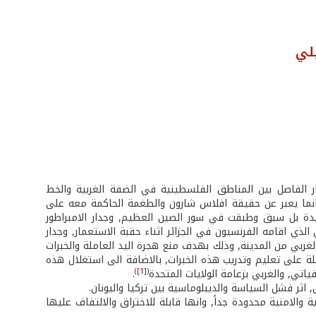
لي
ر الفاصل بين المناطق الفلسطينية في الضفة الغربية والخط
ن انطلاق هذا المشروع انما يعبر عن حقيقة افلاس شارون والطغمة الحاكمة معه على
دة بل سبق وطبقت في سور الصين العظيم, وجدار الامبراطور
يلاً), بالاضافة الى السور الواقي الذي اقامه الفرنسيون في الجزائر اثناء حقبة الاستعمار, وجدار
 لكي يفصل القطاعين الشرقي والغربي من المدينة, وذلك بهدف منع هجرة اليد العاملة والخبرات
لة على تعليم وتدريب هذه الخبرات, بالاضافة الى استغلال هذه
)
[1]
(
ياتي, والغربي بزعامة الولايات المتحدة
.
اثر فشل السياسة والديبلوماسية بين تركيا واليونان.
ة والامنية محدودة جداً, وانها قابلة للاختراق والالتفاف عليها