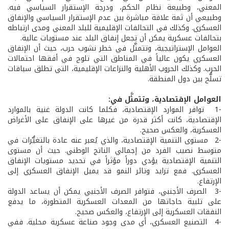
المعني، وطبيعة نظام الحكم، ودرجة الإستقرار السياسي فيه.
وطبيعي أن ثمة علاقة مباشرة بين عدم الإستقرار السياسي والإنفاق
العسكري. وكذلك في التحالفات الإقليمية للبلد المعني ومدى ارتباطه
بتحالفات عسكرية يمكن أن تجعل إنفاق البلد عند مستويات عالية.
العوامل الإستراتيجية، وتتمثَّل في خطر نشوب حرب، حيث أن الإنفاق
العسكري يكون عالياً في المناطق التي تلوح في أفقها احتمالات
الحرب. وكذلك الحروب الأهلية والنزاعات الإقليمية، التي تطلق سباقات
تسلُّح بين دول المنطقة.
العوامل الإقتصادية، وتتمثَّل في:
-1 توافر الموارد الإقتصادية، فكلما كانت الدولة غنية بالموارد
الإقتصادية، كانت أكثر قدرة من غيرها على الإنفاق على الأغراض
العسكرية، والعكس صحيح.
-2 مستوى التنمية الإقتصادية، والذي يُعبر عنه عادة بالتغيُّرات في
متوسط نصيب الفرد من إجمالي الناتج الوطني. حيث أن مستوى
التنمية الإقتصادية يؤدي دوراً مؤثراً في تحديد مستويات الإنفاق
العسكري. فمع تزايد وتائر النمو قد يميل الإنفاق العسكري إلى
الإرتفاع.
-3 الصرف الأجنبي، فتوافر الصرف الأجنبي يمكن أن يساعد الدولة
على تلبية حاجاتها من المعدات العسكرية المتطورة، ما يدفع
النفقات العسكرية إلى الإرتفاع، والعكس صحيح.
-4 التصنيع العسكري، أي مدى وجود صناعة عسكرية محلية. ففي