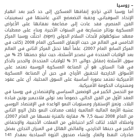
– روسيا
أما روسيا التي تراجع إنفاقها العسكري إلى حد كبير بعد انهيار
الإتحاد السوفياتي، وحقبة التضعضع التي عاشتها في تسعينيات
القرن المنصرم، فقد عادت إلى مضاعفة نفقاتها على الأغراض
العسكرية بوتائر متسارعة في السنوات الأخيرة. وبناء على معطيات
معهد ستوكهولم لأبحاث السلام الدولي (sipri)، احتلَّت روسيا المركز
الخامس في العالم من حيث الإنفاق العسكري العام 2008 (كانت في
المركز السابع العام 2007)، علماً أنها تحتل المركز الثاني في العالم
بعد الولايات المتحدة في تصدير الأسلحة، حيث تبلغ حصتها 25 % من
سوق الأسلحة (مقابل حوالى 31 % للولايات المتحدة). والجدير بالذكر
في هذا السياق، هو أن الصناعة العسكرية الروسية تعتمد على
الأسواق الخارجية لتحقيق الأرباح، في حين أن الصناعة العسكرية
الأميركية تعتمد بصورة أساسية على السوق المحلية، أي على عقود
ومشتريات الحكومة الأميركية.
مع التحسن الكبير في الوضعين السياسي والإقتصادي في روسيا في
العقد الأول من القرن الحالي، خصوصاً بعد تولي فلاديمير بوتين قيادة
البلاد، وتعزز الإستقرار ومستويات النمو الواعدة في الإقتصاد الروسي
عشية الأزمة المالية العالمية (بلغت معدلات النمو خلال الربع الثاني
من العام 2008 نسبة 7,5 %، مقارنة بالفترة نفسها من العام 2007)،
وامتلاك البلاد لثالث أكبر احتياطي من العملات الأجنبية، والإنخفاض
الكبير في دينها الخارجي، والفائض الهائل في الميزان التجاري بفضل
صادرات النفط والغاز، وإنشاء صندوق الثروة السيادية بمقدار 141