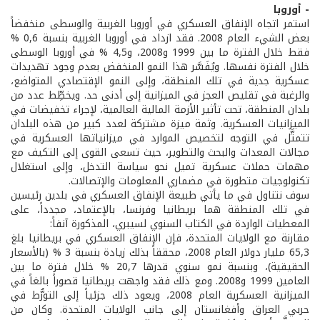
- أوروبا
استمر اتجاه الإنفاق العسكري في أوروبا الغربية والوسطى منخفضاً
بعض الشيء العام 2008. فقد ازداد في أوروبا الغربية بنسبة 0,6 %
فقط خلال الفترة ما بين 1999 و2008، و4,5 % في أوروبا الوسطى
خلال الفترة نفسها. ويُفَسَّر هذا النمو المنخفض بعدم وجود تهديدات
عسكرية جدية في تلك المنطقة، وإلى النمو الإقتصادي المتواضع،
والرغبة في تقليص العجز في الميزانية إلى أدنى حد. ويخطِّط عدد من
بلدان المنطقة، تحت تأثير الأزمة المالية العالمية، لإجراء تخفيضات في
الميزانيات العسكرية. وثمة ميزة مشتركة لعدد كبير من هذه البلدان
تتمثَّل في التوجه لتخصيص الموارد في ميزانياتها العسكرية في
مجالات المعدات والبحث والتطوير، حيث تسعى القوى إلى التكيف مع
مهمات حملات عسكرية تميل نحو سياسة التدخل، وإلى استغلال
تكنولوجيات متطورة في مضماري المعلومات والإتصالات.
سوف نتناول في ما يأتي طبيعة الإنفاق العسكري في بلدين رئيسين
في تلك المنطقة هما بريطانيا وفرنسا، بالإعتماد، مجدداً، على
المعطيات الواردة في الكتاب السنوي لسيبري، المذكورة آنفاً:
مقارنة مع الولايات المتحدة، فإن الإنفاق العسكري في بريطانيا بلغ
65,3 مليار دولار العام 2008، محققاً بذلك زيادة بنسبة 3 % (بالأسعار
الحقيقية)، وبنسبة نمو سنوي قدرها 20,7 % خلال فترة ما بين
العامين 1999 و2008. ومع ذلك فقد واجهت بريطانيا قصوراً بالغاً في
الميزانية العسكرية العام 2008، ويعود ذلك جزئياً إلى التورُّط في
حربي العراق وأفغانستان إلى جانب الولايات المتحدة. وكان من