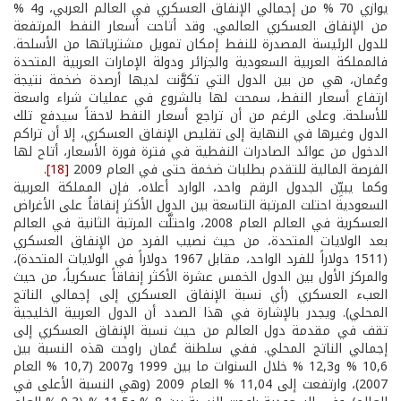
يوازي 70 % من إجمالي الإنفاق العسكري في العالم العربي، و4 %
من الإنفاق العسكري العالمي. وقد أتاحت أسعار النفط المرتفعة
للدول الرئيسة المصدرة للنفط إمكان تمويل مشترياتها من الأسلحة.
فالمملكة العربية السعودية والجزائر ودولة الإمارات العربية المتحدة
وعُمان، هي من بين الدول التي تكوَّنت لديها أرصدة ضخمة نتيجة
ارتفاع أسعار النفط، سمحت لها بالشروع في عمليات شراء واسعة
للأسلحة. وعلى الرغم من أن تراجع أسعار النفط لاحقاً سيدفع تلك
الدول وغيرها في النهاية إلى تقليص الإنفاق العسكري، إلا أن تراكم
الدخول من عوائد الصادرات النفطية في فترة فورة الأسعار، أتاح لها
الفرصة المالية للتقدم بطلبات ضخمة حتى في العام 2009
[18]
.
وكما يبيِّن الجدول الرقم واحد، الوارد أعلاه، فإن المملكة العربية
السعودية احتلت المرتبة التاسعة بين الدول الأكثر إنفاقاُ على الأغراض
العسكرية في العالم العام 2008، واحتلَّت المرتبة الثانية في العالم
بعد الولايات المتحدة، من حيث نصيب الفرد من الإنفاق العسكري
(1511 دولاراً للفرد الواحد، مقابل 1967 دولاراً في الولايات المتحدة)،
والمركز الأول بين الدول الخمس عشرة الأكثر إنفاقاً عسكرياً، من حيث
العبء العسكري (أي نسبة الإنفاق العسكري إلى إجمالي الناتج
المحلي). ويجدر بالإشارة في هذا الصدد أن الدول العربية الخليجية
تقف في مقدمة دول العالم من حيث نسبة الإنفاق العسكري إلى
إجمالي الناتج المحلي. ففي سلطنة عُمان راوحت هذه النسبة بين
10,6 % و12,3 % خلال السنوات ما بين 1999 و2007 (10,7 % العام
2007)، وارتفعت إلى 11,04 % العام 2009 (وهي النسبة الأعلى في