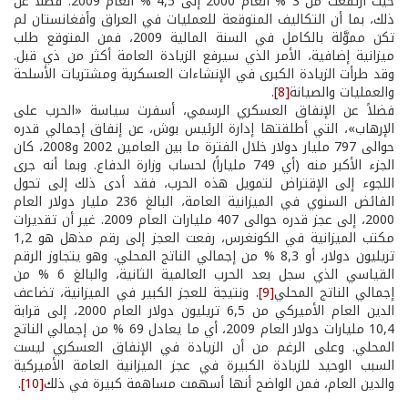
حيث ارتفعت من 3 % العام 2000 إلى 4,5 % العام 2009. فضلاً عن
ذلك، بما أن التكاليف المتوقعة للعمليات في العراق وأفغانستان لم
تكن مموَّلة بالكامل في السنة المالية 2009، فمن المتوقع طلب
ميزانية إضافية، الأمر الذي سيرفع الزيادة العامة أكثر من ذي قبل.
وقد طرأت الزيادة الكبرى في الإنشاءات العسكرية ومشتريات الأسلحة
والعمليات والصيانة
[8]
.
فضلاً عن الإنفاق العسكري الرسمي، أسفرت سياسة «الحرب على
الإرهاب»، التي أطلقتها إدارة الرئيس بوش، عن إنفاق إجمالي قدره
حوالى 797 مليار دولار خلال الفترة ما بين العامين 2002 و2008، كان
الجزء الأكبر منه (أي 749 ملياراً) لحساب وزارة الدفاع. وبما أنه جرى
اللجوء إلى الإقتراض لتمويل هذه الحرب، فقد أدى ذلك إلى تحول
الفائض السنوي في الميزانية العامة، البالغ 236 مليار دولار العام
2000، إلى عجز قدره حوالى 407 مليارات العام 2009. غير أن تقديرات
مكتب الميزانية في الكونغرس، رفعت العجز إلى رقم مذهل هو 1,2
تريليون دولار، أو 8,3 % من إجمالي الناتج المحلي. وهو يتجاوز الرقم
القياسي الذي سجل بعد الحرب العالمية الثانية، والبالغ 6 % من
إجمالي الناتج المحلي
[9]
. ونتيجة للعجز الكبير في الميزانية، تضاعف
الدين العام الأميركي من 6,5 تريليون دولار العام 2000، إلى قرابة
10,4 مليارات دولار العام 2009، أي ما يعادل 69 % من إجمالي الناتج
المحلي. وعلى الرغم من أن الزيادة في الإنفاق العسكري ليست
السبب الوحيد للزيادة الكبيرة في عجز الميزانية العامة الأميركية
والدين العام، فمن الواضح أنها أسهمت مساهمة كبيرة في ذلك
[10]
.