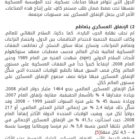
الدول التي تتوافر فيها صناعات عسكرية، تجد المؤسسة العسكرية
نفسها تحت ضغط ضمان طلب مستمر كافٍ على إنتاج هذه الصناعات،
الأمر الذي يجعل الإنفاق العسكري عند مستويات مرتفعة.
2) الإنفاق العسكري يتعاظم
لم تجلب نهاية الحرب الباردة، كما ذكرنا، السلام النهائي للعالم،
وكانت النتيجة الحتمية لاحتدام التناقضات بين الدول، وانتشار النزاعات
وتفاقم الصراعات، وتسارع عجلة سباق التسلح، أن تعاظمت النفقات
العسكرية لغالبية بلدان العالم. فحسب معطيات معهد ستوكهولم
لأبحاث السلام الدولي (sipri)، شهدت الفترة من العام 1989 وحتى
العام 2008، ارتفاعاً كبيراً جداً في النفقات العسكرية على مستوى
العالم. وكان قصب السبق فيها بالطبع للولايات المتحدة التي شكَّل
الإنفاق العسكري فيها قرابة نصف مجموع الإنفاق العسكري على
مستوى العالم ككل.
قُدِّر الإنفاق العسكري العالمي بنحو 1464 مليار دولار العام 2008،
بزيادة مقدارها 4 % بالأسعار الحقيقية، مقارنة بإنفاق العام 2007،
وزيادة بنسبة 45 % على فترة السنوات العشر 1999 – 2008. وقد
شكَّل ذلك قرابة 2,4 % من إجمالي الناتج المحلي العالمي، أو 217
دولاراً لكل فرد. وبقيت الولايات المتحدة الدولة الأكثر إنفاقاً العام
2008، حيث استـأثرت بـ41,5 % من الإنفاق العسكري الإجمالي في
العالم، تلتها الصين بنسبة 5,8 %، ثم فرنسا وبريطانيا وروسيا بنسبة
4 – 4,5 لكل منها
[5]
.
ويظهر الجدول الآتي، الإنفاق العسكري للبلدان الخمسة عشر الأكثر