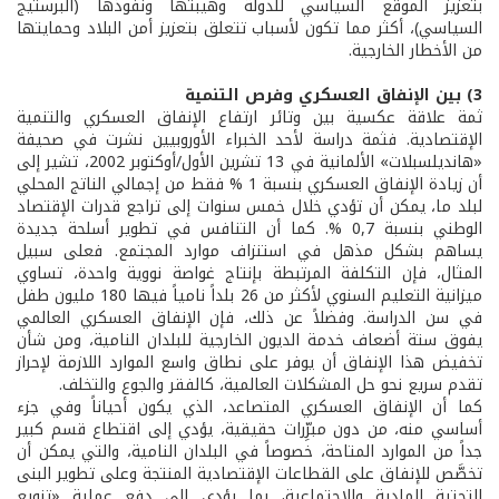
بتعزيز الموقع السياسي للدولة وهيبتها ونفوذها (البرستيج
السياسي)، أكثر مما تكون لأسباب تتعلق بتعزيز أمن البلاد وحمايتها
من الأخطار الخارجية.
3
) بين الإنفاق العسكري وفرص التنمية
ثمة علاقة عكسية بين وتائر ارتفاع الإنفاق العسكري والتنمية
الإقتصادية. فثمة دراسة لأحد الخبراء الأوروبيين نشرت في صحيفة
«هانديلسبلات» الألمانية في 13 تشرين الأول/أوكتوبر 2002، تشير إلى
أن زيادة الإنفاق العسكري بنسبة 1 % فقط من إجمالي الناتج المحلي
لبلد ما، يمكن أن تؤدي خلال خمس سنوات إلى تراجع قدرات الإقتصاد
الوطني بنسبة 0,7 %. كما أن التنافس في تطوير أسلحة جديدة
يساهم بشكل مذهل في استنزاف موارد المجتمع. فعلى سبيل
المثال، فإن التكلفة المرتبطة بإنتاج غواصة نووية واحدة، تساوي
ميزانية التعليم السنوي لأكثر من 26 بلداً نامياً فيها 180 مليون طفل
في سن الدراسة. وفضلاً عن ذلك، فإن الإنفاق العسكري العالمي
يفوق ستة أضعاف خدمة الديون الخارجية للبلدان النامية، ومن شأن
تخفيض هذا الإنفاق أن يوفر على نطاق واسع الموارد اللازمة لإحراز
تقدم سريع نحو حل المشكلات العالمية، كالفقر والجوع والتخلف.
كما أن الإنفاق العسكري المتصاعد، الذي يكون أحياناً وفي جزء
أساسي منه، من دون مبرِّرات حقيقية، يؤدي إلى اقتطاع قسم كبير
جداً من الموارد المتاحة، خصوصاً في البلدان النامية، والتي يمكن أن
تخصَّص للإنفاق على القطاعات الإقتصادية المنتجة وعلى تطوير البنى
التحتية المادية والإجتماعية، بما يؤدي إلى دفع عملية «تنويع