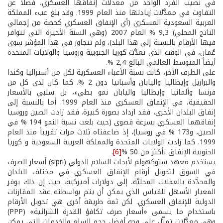
في نصيب الفرد الواحد من معدلات إنفاقها العسكري، فضلاً عن
التفاوت في معدَّلات زيادتها منذ العام 1999. وقد بلغ عبء المملكة
العربية السعودية العسكري (أي الإنفاق العسكري كحصة من إجمالي
الناتج المحلي) 9,3 % العام 2007 (وهي السنة الأخيرة التي تتوافر
فيها الأرقام بالنسبة إلى هذا البلد)، ولم تتجاوز في هذا المؤشر سوى
عُمان، في الوقت الذي تعدَّت كوريا الجنوبية وروسيا والولايات المتحدة
أيضاً المتوسط العالمي البالغ 2,4 %.
على الطرف الآخر، كانت نسبة الأعباء العسكرية لكل من أستراليا وكندا
والبرازيل وإيطاليا واليابان وأسبانيا دون 2 %. كما كان لدى كل من
فرنسا وألمانيا وإيطاليا واليابان نمو بطيء، بل سلبي بالأسعار
الحقيقية، في الإنفاق العسكري منذ العام 1999. أما بالنسبة إلى
إنفاق البلدان الأخرى، فقد ازداد بصورة كبيرة. فقد زادت الصين وروسيا
إنفاقهما العسكري بسرعة قصوى (حيث بلغت نسبة النمو 194 % في
الصين، و173 % في روسيا)، إذ ضاعفتاه ثلاث مرات تقريباً منذ العام
1999. كما زادت الولايات المتحدة والمملكة العربية السعودية و كوريا
الجنوبية الإنفاق بأكثر من 50 %
[6]
.
يستخدم معهد ستوكهولم لأبحاث السلام الدولي (sipri) أسعار الصرف
في السوق لتحويل أرقام الإنفاق العسكري في مختلف البلدان
والمحدَّدة بالعملات المحليَّة، إلى دولارات أميركية، حيث إن ذلك يوفر
المعيار الأسهل للقياس الذي يمكن أن يتم بواسطته عقد المقارنات
الدولية للإنفاق العسكري. لكن ثمة طريقة أخرى هي تحويل الأرقام
باستخدام ما يسمى «أسعار صرف تكافؤ القدرة الشرائية» (PPP)
وهي معدَّلات تمثِّل على وجه أفضل حجم السلع والخدمات التي يمكن