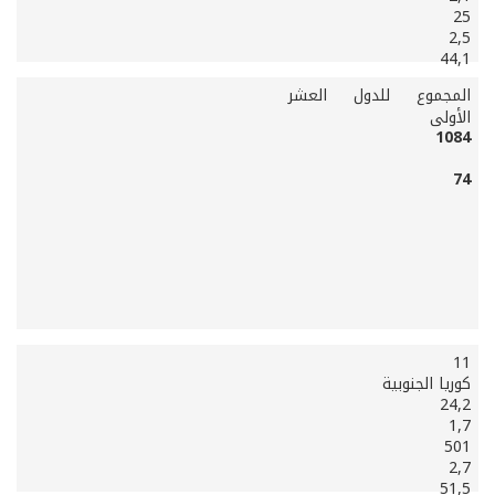
25
2,5
44,1
المجموع للدول العشر
الأولى
1084
74
11
كوريا الجنوبية
24,2
1,7
501
2,7
51,5