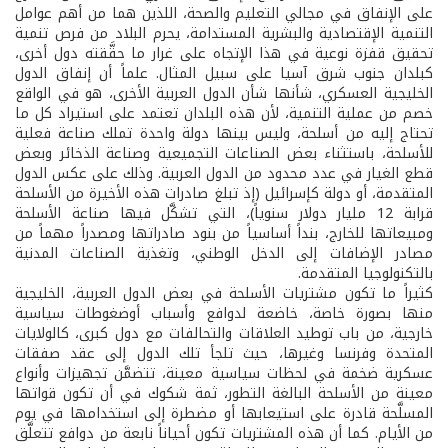
على الإنفاق في مجالي التعليم والصحة، اللذين هما من أهم عوامل
التنمية الإقتصادية والبشرية المستدامة، يحرم البلاد من فرص تنمية
تحقيق قفزة نوعية في هذا الإتجاه على غرار ما حقَّقته دول أخرى،
كبلدان جنوب شرق آسيا على سبيل المثال. علماً أن إنفاق الدول
الخليجية العسكري، شأنها شأن الدول العربية الأخرى، هو في الواقع
خصم من عملية التنمية، لأن هذه البلدان تعتمد على استيراد كل ما
تحتاج إليه من أسلحة، وليس بينها دولة واحدة تملك صناعة فعلية
للأسلحة، باستثناء بعض الصناعات التجميعية وصناعة الذخائر وبعض
قطع الغيار في عدد محدود من الدول العربية. وذلك على عكس الدول
المتقدمة، أو دولة كإسرائيل (إذ تبلغ صادرات هذه الأخيرة من الأسلحة
قرابة 12 مليار دولار سنوياً)، التي تشكَّل فيها صناعة الأسلحة
ومبيعاتها للخارج، بنداً أساسياً من بنود صادراتها ومصدراً مهماً من
مصادر الإضافات إلى الدخل الوطني، وتغذية الصناعات المدنية
بالتكنولوجيا المتقدمة.
كثيراً ما تكون مشتريات الأسلحة في بعض الدول العربية، الخليجية
منها بصورة خاصة، خاضعة لدوافع وأسباب أوضغوطات سياسية
خارجية، من باب توطيد العلاقات والتحالفات مع دول كبرى، كالولايات
المتحدة وفرنسا وغيرها، حيث تلجأ تلك الدول إلى عقد صفقات
عسكرية ضخمة في لحظات سياسية معينة، تتضمَّن تجهيزات وأنواع
معينة من الأسلحة البالغة التطور، ثمة شكوك في أن تكون قواتها
المسلَّحة قادرة على استيعابها أو مضطرة إلى استخدامها في يوم
من الأيام. كما أن هذه المشتريات تكون أحياناً نابعة من دوافع تتعلَّق