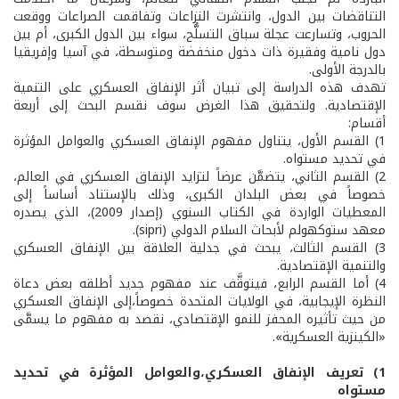
التناقضات بين الدول، وانتشرت النزاعات وتفاقمت الصراعات ووقعت
الحروب، وتسارعت عجلة سباق التسلُّح، سواء بين الدول الكبرى، أم بين
دول نامية وفقيرة ذات دخول منخفضة ومتوسطة، في آسيا وإفريقيا
بالدرجة الأولى.
تهدف هذه الدراسة إلى تبيان أثر الإنفاق العسكري على التنمية
الإقتصادية. ولتحقيق هذا الغرض سوف نقسم البحث إلى أربعة
أقسام:
1) القسم الأول، يتناول مفهوم الإنفاق العسكري والعوامل المؤثرة
في تحديد مستواه.
2) القسم الثاني، يتضمَّن عرضاً لتزايد الإنفاق العسكري في العالم،
خصوصاً في بعض البلدان الكبرى، وذلك بالإستناد أساساً إلى
المعطيات الواردة في الكتاب السنوي (إصدار 2009)، الذي يصدره
معهد ستوكهولم لأبحاث السلام الدولي (sipri).
3) القسم الثالث، يبحث في جدلية العلاقة بين الإنفاق العسكري
والتنمية الإقتصادية.
4) أما القسم الرابع، فيتوقَّف عند مفهوم جديد أطلقه بعض دعاة
النظرة الإيجابية، في الولايات المتحدة خصوصاً،إلى الإنفاق العسكري
من حيث تأثيره المحفز للنمو الإقتصادي، نقصد به مفهوم ما يسمَّى
«الكينزية العسكرية».
1) تعريف الإنفاق العسكري،والعوامل المؤثرة في تحديد
مستواه