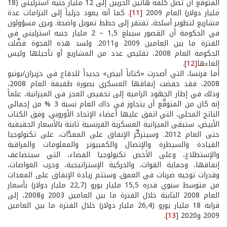
المتوقَّع أن تصل كلفة هاتين الحربين إلى 12 مليار جنيه استرليني (18
مليار دولار) العام 2009
[11]
. كما أنه يعود جزئياً إلى التزامات عدة
مشاريع لتطوير أسلحة، تفتقر إلى خطط تمويل واضحة. ويرى مسؤولون
في الحكومة أن القصور سيبلغ 1,5 – 2 مليار جنيه استرليني في
الفترة ما بين العامين 2009 و2011. ولسد هذه الفجوة فضَّلت
الحكومة العام 2008، تقليص عدد من المشاريع أو تأجيلها وليس
إلغاءها
[12]
.
أما فرنسا، التي أصدرت «كتاباً أبيض» جديداً للدفاع في حزيران/يونيو
2008، فقد خفضت إنفاقها العسكري بصورة طفيفة العام 2008،
وذلك في إطار الجهود الرامية إلى تخفيض العجز في الميزانية، علماً
إنه كان من المتوقَّع أن يتجاوز في ذاك العام نسبة 3 % من إجمالي
الناتج المحلي، التي اتفق عليها أعضاء الإتحاد الأوروبي. وفق الكتاب
الأبيض، ستبقى الميزانية العسكرية الفرنسية ثابتة بالأسعار الحقيقية
حتى العام 2012. وسيتركَّز الإنفاق على المعدَّات، على تكنولوجيا
القيادة والسيطرة والإتصال والكمبيوتر والمعلومات والمراقبة
والإستطلاع، وعلى الأخص تكنولوجيا الفضاء، التي سيتضاعف
إنفاقها، وحماية القوات، والحركية الإستراتيجية، وحرب الغواصات،
وقدرات توجيه ضربات في العمق. وستتم زيادة الإنفاق على المعدات
من متوسط سنوي قدره 15,5 مليار يورو (22,7 مليار دولار) بأسعار
العام 2008 الثابتة خلال الفترة ما بين العامين 2003 و2008، إلى
قرابة 18 مليار يورو (26,4 مليار دولار) خلال الفترة ما بين العامين
2009 و2020
[13]
.