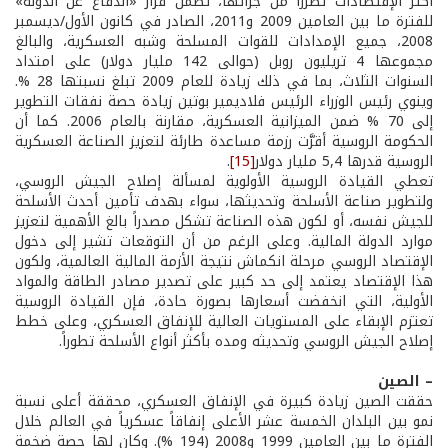
أكثر الإقتصادات تضرراً من جرائها، تضمن قرار «الدفاع عن الدولة»
للفترة ما بين العامين 2009 و2011، الصادر في كانون الأول/ديسمبر
2008، جميع الإمدادات للقوات المسلحة وشبه العسكرية، والبالغ
مجموعها 4 تريليون روبل (حوالى 142 مليار دولار) على امتداد
السنوات الثلاث، بما في ذلك زيادة للعام 2009 تبلغ نسبتها 28 %.
وينوي رئيس الوزراء الرئيس فلاديمير بوتين زيادة حصة نفقات التطوير
إلى 70 % ضمن الميزانية العسكرية، مقارنة بالعام 2006. كما أن
الحكومة الروسية أقرَّت رزمة مساعدة طارئة لتعزيز الصناعة العسكرية
الروسية قدرها 5,4 مليار دولار
[15]
.
تعطي القيادة الروسية الأولوية لمسألة إصلاح الجيش الروسي،
ولتطوير صناعة الأسلحة وتحديثها، سواء بهدف تأمين أحدث الأسلحة
للجيش نفسه، أو لكون هذه الصناعة تشكل مصدراً بالغ الأهمية لتعزيز
موارد الدولة المالية. وعلى الرغم من أن التوقعات تشير إلى دخول
الإقتصاد الروسي مرحلة انكماش نتيجة الأزمة المالية العالمية، ولكون
هذا الإقتصاد يعتمد إلى حد كبير على تصدير مصادر الطاقة والمواد
الأولية، التي انخفضت أسعارها بصورة حادة، فإن القيادة الروسية
تعتزم الإبقاء على المستويات العالية للإنفاق العسكري، وعلى خطط
إصلاح الجيش الروسي وتحديثه ومده بأكثر أنواع الأسلحة تطوراً.
– الصين
حققت الصين زيادة كبيرة في الإنفاق العسكري، محققة أعلى نسبة
نمو بين البلدان الخمسة عشر الأعلى إنفاقاً عسكرياً في العالم خلال
الفترة ما بين العامين 1999 و2008 (194 %). وكان لها حصة ضخمة