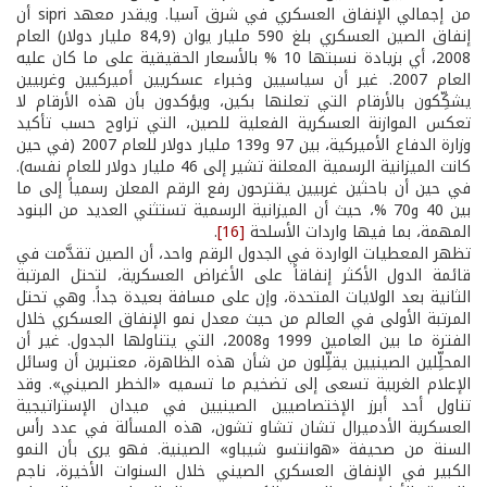
من إجمالي الإنفاق العسكري في شرق آسيا. ويقدر معهد sipri أن
إنفاق الصين العسكري بلغ 590 مليار يوان (84,9 مليار دولار) العام
2008، أي بزيادة نسبتها 10 % بالأسعار الحقيقية على ما كان عليه
العام 2007. غير أن سياسيين وخبراء عسكريين أميركيين وغربيين
يشكِّكون بالأرقام التي تعلنها بكين، ويؤكدون بأن هذه الأرقام لا
تعكس الموازنة العسكرية الفعلية للصين، التي تراوح حسب تأكيد
وزارة الدفاع الأميركية، بين 97 و139 مليار دولار للعام 2007 (في حين
كانت الميزانية الرسمية المعلنة تشير إلى 46 مليار دولار للعام نفسه).
في حين أن باحثين غربيين يقترحون رفع الرقم المعلن رسمياً إلى ما
بين 40 و70 %، حيث أن الميزانية الرسمية تستثني العديد من البنود
المهمة، بما فيها واردات الأسلحة
[16]
.
تظهر المعطيات الواردة في الجدول الرقم واحد، أن الصين تقدَّمت في
قائمة الدول الأكثر إنفاقاً على الأغراض العسكرية، لتحتل المرتبة
الثانية بعد الولايات المتحدة، وإن على مسافة بعيدة جداً. وهي تحتل
المرتبة الأولى في العالم من حيث معدل نمو الإنفاق العسكري خلال
الفترة ما بين العامين 1999 و2008، التي يتناولها الجدول. غير أن
المحلِّلين الصينيين يقلِّلون من شأن هذه الظاهرة، معتبرين أن وسائل
الإعلام الغربية تسعى إلى تضخيم ما تسميه «الخطر الصيني». وقد
تناول أحد أبرز الإختصاصيين الصينيين في ميدان الإستراتيجية
العسكرية الأدميرال تشان تشاو تشون، هذه المسألة في عدد رأس
السنة من صحيفة «هوانتسو شيباو» الصينية. فهو يرى بأن النمو
الكبير في الإنفاق العسكري الصيني خلال السنوات الأخيرة، ناجم