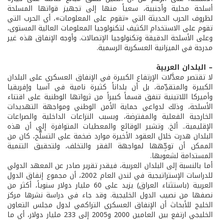
أسلحة محلية وأجنبية، سعياً منها إلى تجهيز قواتها المسلحة
لظروف الحرب الحديثة التي «تقوم على المعلومات»، أي الحرب التي
تقوم على الاستخدام الكثيف لتكنولوجيا المعلومات العالية المستوى،
وعلى الأسلحة الدقيقة وتكنولوجيا الإتصالات. وأوجه الإنفاق هذه غير
مدرجة في الميزانية العسكرية الرسمية.
– البلدان العربية
لا تقتصر معدَّلات الإرتفاع الكبيرة في الإنفاق العسكري على البلدان
الكبيرة والمتقدِّمة، بل أن بلداناً كثيرة نامية في آسيا وإفريقيا
وأميركا اللاتينية تنفق قسماً كبيراً من ثرواتها الوطنية على اقتناء
الأسلحة، وذلك لدواعي حماية الأمن الوطني ومواجهة التهديدات
الخارجية الفعلية والمفترضة، وبسبب النزاعات الداخلية والصراعات
الإقليمية.. ألخ. وتشير الوقائع والمعطيات المتوافرة إلى أن هذه
البلدان هدرت خلال العقود الأخيرة موارد ضخمة على التسلُّح، كان من
الممكن أن توجِّهها لمواجهة الفقر والتخلف، ولتحقيق التنمية
المستدامة لشعوبها.
أما بالنسبة إلى البلدان العربية، فيقدر تقرير صادر عن المعهد الدولي
للدراسات الإستراتيجية في لندن العام 2002، أن مجموع إنفاق الدول
العربية (باستثناء العراق) يزيد على 60 مليار دولار سنوياً، أكثر من
نصفها من نصيب الدول الخليجية. وقد جاء في دراسة نشرها مركز
الخليج للأبحاث أن الإنفاق العسكري التراكمي لدول مجلس التعاون
الخليجي ارتفع بين العامين 2000 و2005 إلى 233 مليار دولار، أي ما