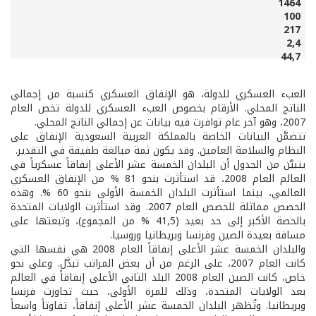
1464
100
217
2,4
44,7
العبء العسكري للدولة، هو الإنفاق العسكري كنسبة من إجمالي
الناتج المحلي. الأرقام بخصوص العبء العسكري للدولة تخص العام
2007، وهو آخر عام توافرت فيه بيانات عن إجمالي الناتج المحلي.
تتضمَّن البيانات الخاصة بالمملكة العربية السعودية الإنفاق على
النظام والسلامة العامين. وقد يكون ثمة مبالغة طفيفة في التقدير.
يتبيَّن من الجدول أن البلدان الخمسة عشر الأعلى إنفاقاً عسكرياً في
العالم العام 2008، قد استأثرت بنحو 81 % من الإنفاق العسكري
العالمي، بينما استأثرت البلدان الخمسة الأولى بنحو 60 %. وهذه
الحصص مماثلة للحصص العام 2007. وقد استأثرت الولايات المتحدة
بالحصة الأكبر إلى حد بعيد (41,5 % من المجموع)، وتبعتها على
مسافة بعيدة الصين وفرنسا وبريطانيا وروسيا.
والبلدان الخمسة عشر الأعلى إنفاقاً العام 2008 هي نفسها التي
كانت العام 2007، على الرغم من أن بعض المراتب تبدَّل. وعلى نحو
خاص، كانت الصين العام 2008 البلد الثاني الأعلى إنفاقاً في العالم
بعد الولايات المتحدة، وذلك للمرة الأولى، حيث تجاوزت فرنسا
وبريطانيا. وتُظهر البلدان الخمسة عشر الأعلى إنفاقاً، تفاوتاً واسعاً