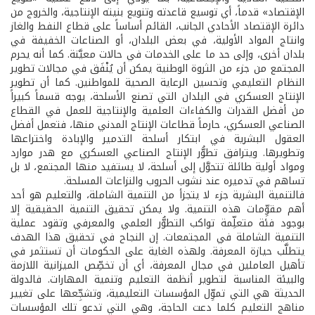
الإقتصاد» قدماً، أي توسيع قاعدته وتنويع بنيته الإنتاجية، والخروج من
دائرة الإقتصاد الأحادي الجانب، القائم أساساً على قطاع النفط والغاز
وانتاج المواد الأولية، في بعض البلدان، أو الصناعات الخفيفة في
بلدان أخرى، وإلى حد ما على الخدمات في حالات معيَّنة. كما أنه يحرم
المجتمع من جزء من الثروة الوطنية يمكن أن يُنْفَق في مجالات تطوير
النظام التعليمي وتحسين الرعاية الصحية للمواطنين. كما أن تطوير
الإنتاج العسكري في البلدان التي تصنع الأسلحة، يوجه قسماً كبيراً
من أفضل القدرات والكفاءات العلمية والإنتاجية للعمل في القطاع
الصناعي العسكري، حارماً قطاعات الإنتاج المدني منها، فتعمل أفضل
العقول البشرية في ابتكار أسلحة التدمير والإبادة واختراعها
وتطويرها. ويترافق تطوُّر الإنتاج الصناعي العسكري مع هدر موارد
ومواد أولية طائلة تتحوَّل إلى أسلحة، لا يستفيد منها المجتمع، لا بل
تساهم في تدميره عند نشوب الحروب والنزاعات المسلحة.
فالتنمية البشرية جزء لا يتجزأ من التنمية الشاملة، والتعليم هو أحد
أهم مقوِّمات هذه التنمية. ولا يمكن تحقيق التنمية الحقيقية إلا
بوجود فئة متعلِّمة تواكب التطوُّر العلمي والمعرفي وتقود عملية
التنمية الشاملة في المجتمعات. إن النجاح في تحقيق هذا الهدف
يتطلَّب حيازة المعرفة. ولهذه الغاية على الحكومات أن تستثمر في
تأهيل العاملين في مجال المعرفة، أي أن تخصِّص الميزانية اللازمة
والبيئة المناسبة لتطوير أنظمة التعليم وتنمية المهارات. فالدولة
الحديثة هي التي تموِّل المؤسسات التعليمية، وتشجِّعها على تغيير
مناهج التعليم كلما دعت الحاجة، وهي التي تدعو تلك المؤسسات