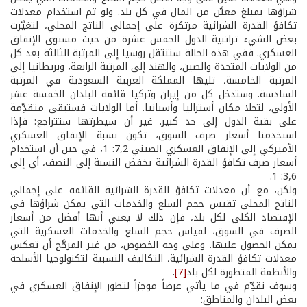
شراؤها بمبلغ معيَّن من المال في كل بلد. ولو تم استخدام معدلات
تكافؤ القدرة الشرائية مرتكزة على إجمالي الناتج المحلي، لتغيَّرت
بعض الشيء تراتبية الدول الخمس عشرة من حيث مستوى الإنفاق
العسكري. ففي هذه الحالة ستنتقل روسيا إلى المرتبة الثالثة بعد كل
من الولايات المتحدة والصين، والهند إلى المرتبة الرابعة، وبريطانيا إلى
المرتبة الخامسة، تليها المملكة العربية السعودية في المرتبة
السادسة. وستدخل كل من إيران وتركيا قائمة البلدان الخمسة عشر
الأولى، لتحلا مكان أستراليا وأسبانيا. أما الولايات فستبقى متقدِّمة
على بقية الدول إلى حد كبير. غير أن سيطرتها ستتراجع: فإذا
استخدمنا أسعار صرف السوق، تكون نسبة الإنفاق العسكري
الأميركي إلى الإنفاق العسكري الصيني 7,2: 1، في حين أن استخدام
أسعار صرف تكافؤ القدرة الشرائية يخفض النسبة إلى النصف، أي إلى
3,6: 1.
ولكن، مع أن معدلات تكافؤ القدرة الشرائية القائمة على إجمالي
الناتج المحلي تقيس حجم السلع والخدمات التي يمكن شراؤها في
الإقتصاد الكلي لكل بلد، فإن ذلك لا يعني أنها أفضل من أسعار
الصرف في السوق، لقياس حجم السلع والخدمات العسكرية التي
يمكن الحصول عليها. وعلى وجه الخصوص، من غير المرجَّح أن تعكس
معدلات تكافؤ القدرة الشرائية، التكاليف النسبية لتكنولوجيا الأسلحة
والأنظمة المتطورة لكل بلد
[7]
.
وسوف نقدِّم في ما يأتي عرضاً موجزاً لتطور الإنفاق العسكري في
بعض البلدان والمناطق: