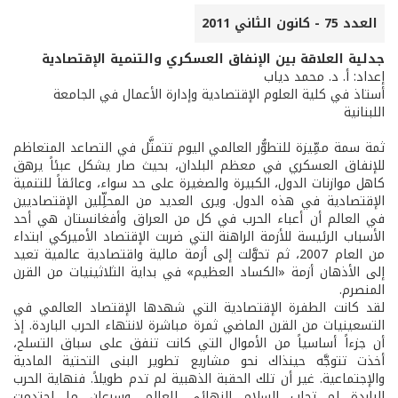
العدد 75 - كانون الثاني 2011
جدلية العلاقة بين الإنفاق العسكري والتنمية الإقتصادية
إعداد: أ. د. محمد دياب
أستاذ في كلية العلوم الإقتصادية وإدارة الأعمال في الجامعة
اللبنانية
ثمة سمة ممِّيزة للتطوُّر العالمي اليوم تتمثَّل في التصاعد المتعاظم
للإنفاق العسكري في معظم البلدان، بحيث صار يشكل عبئاً يرهق
كاهل موازنات الدول، الكبيرة والصغيرة على حد سواء، وعائقاً للتنمية
الإقتصادية في هذه الدول. ويرى العديد من المحلِّلين الإقتصاديين
في العالم أن أعباء الحرب في كل من العراق وأفغانستان هي أحد
الأسباب الرئيسة للأزمة الراهنة التي ضربت الإقتصاد الأميركي ابتداء
من العام 2007، ثم تحوَّلت إلى أزمة مالية واقتصادية عالمية تعيد
إلى الأذهان أزمة «الكساد العظيم» في بداية الثلاثينيات من القرن
المنصرم.
لقد كانت الطفرة الإقتصادية التي شهدها الإقتصاد العالمي في
التسعينيات من القرن الماضي ثمرة مباشرة لانتهاء الحرب الباردة. إذ
أن جزءاً أساسياً من الأموال التي كانت تنفق على سباق التسلح،
أخذت تتوجَّه حينذاك نحو مشاريع تطوير البنى التحتية المادية
والإجتماعية. غير أن تلك الحقبة الذهبية لم تدم طويلاً. فنهاية الحرب
الباردة لم تجلب السلام النهائي للعالم، وسرعان ما احتدمت