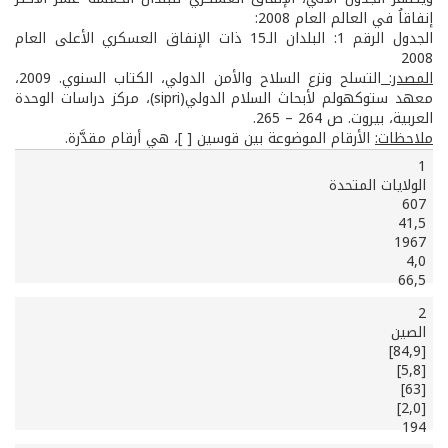
إنفاقاُ في العالم العام 2008:
الجدول الرقم 1: البلدان الـ15 ذات الإنفاق العسكري الأعلى العام
2008
المصدر:
التسلح ونزع السلاح والأمن الدولي، الكتاب السنوي. 2009،
معهد ستوكهولم لأبحاث السلام الدولي(sipri)، مركز دراسات الوحدة
العربية، بيروت. ص 264 – 265.
ملاحظات
:
الأرقام الموضوعة بين قوسين [ ]، هي أرقام مقدَّرة.
1
المرتبة
البلد
الولايات المتحدة
607
الإنفاق
41,5
الحصة
(مليار
1967
نصيب
العالمية
$)
4,0
العبء
الفرد
(%)
66,5
التغيير
العسكري
من
1999-
2007
الإنفاق
2
2008
(%)
($)
الصين
[84,9]
[5,8]
[63]
[2,0]
194