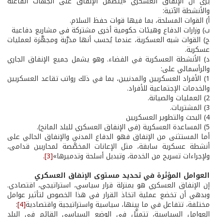
يرى أن الإنفاق العسكري «يتضمَّن الإنفاق على الجهات الفاعلة
والأنشطة الآتية:
أ) القوات المسلحة، بما فيها قوات حفظ السلام.
ب) وزارات الدفاع وهيئات حكومية أخرى مشتركة في مشاريع دفاعية
ج) القوات شبه العسكرية، عندما يُحسب أنها مدرَّبة ومجهَّزة لعمليات
عسكرية.
د) الأنشطة العسكرية في الفضاء. وهو يشمل جميع الإنفاق الجاري
والرأسمالي على:
1) الأفراد العسكريين والمدنيين، بما في ذلك رواتب تقاعد العسكريين
والخدمات الإجتماعية للأفراد.
2) العمليات والصيانة.
3) المشتريات.
4) البحث والتطوير العسكريين
5) المساعدة العسكرية (في الإنفاق العسكري للبلد المانح).
أما المستثنى من الإنفاق فهو الدفاع المدني والإنفاق الحالي على
أنشطة عسكرية سابقة، مثل الإعانات المخصَّصة لمحاربين قدامى،
ولإجراءات تسريح من الخدمة، وتبديل أسلحة وتدميرها»
[3]
.
العوامل المؤثرة في تحديد مستوى الإنفاق العسكري
إن الإنفاق العسكري هو بمنزلة قرار سياسي، استراتيجي، اقتصادي.
وبدهي أن تخضع عملية اتخاذ القرار في هذا الخصوص لتأثير عوامل
مختلفة، تتفاعل في ما بينها، سياسية واستراتيجية واقتصادية
[4]
:
العوامل السياسية، تتمثَّل في الوضع السياسي القائم في البلد