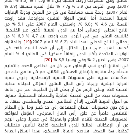
العالم). وفي السعودية راوحت النسبة بين 8 % و11,5 % (9,3 % العام
2007)، وفي الكويت بين 3,9 % و7,7 % خلال الفترة نفسها (3,9 %
العام 2007)، وثمة نسب مشابهة في كل من البحرين ودولة الإمارات
العربية المتحدة. أما اليمن، الدولة الفقيرة بمواردها، فقد راوحت
النسبة بين 4,6 % و6,8 %، واستقرت العام 2007 على 5,1 % من
الناتج المحلي الإجمالي. أما بين الدول العربية الأخرى غير الخليجية،
فالنسبة الأعلى هي في الأردن، حيث راوحت بين 4,7 % 6,3 % من
إجمالي الناتج المحلي لهذا البلد (6,2 % العام 2007)
[19]
. وللمقارنة
فحسب نشير، على سبيل المثال، إلى أن هذه النسبة بلغت في
الولايات المتحدة (أكثر الدول إنفاقاً عسكرياً في العالم) 4 % العام
2007، وفي الصين 2 % وفي روسيا 3,5 %
[20]
.
في المقابل تبدو نسب الإنفاق على كل من قطاعي الصحة والتعليم
متدنيَّة جداً، مقارنة بالإنفاق العسكري الهائل، مع كل ما في ذلك من
انعكاسات سلبية على مستويات التنمية الإقتصادية وفرص تنمية
الموارد البشرية وإيجاد رأس المال البشري المؤهل لقيادة عملية
التنمية هذه. وعلى الرغم من أن بعض الدول الخليجية نجح في إقامة
مستويات جيدة من البنى التحتية المادية والخدمات المعيشية، مقارنة
مع الدول العربية الأخرى، إلا أن النظامين الصحي والتعليمي فيها، ما
يزالان دون مستويات البلدان المتقدمة إلى حد كبير. وما يزال النظام
التعليمي قاصراً عن خلق رأس المال المعرفي، المؤهل لمواكبة
المستويات الحديثة لتقدم العلوم والمعرفة في عصرنا. وعلى الرغم
من أن الإمكانات المالية للدول الخليجية كافية لتأمين متطلبات
تحقيق هذا الهدف، فترجيح الإنفاق العسكري بهذا الشكل الصارخ