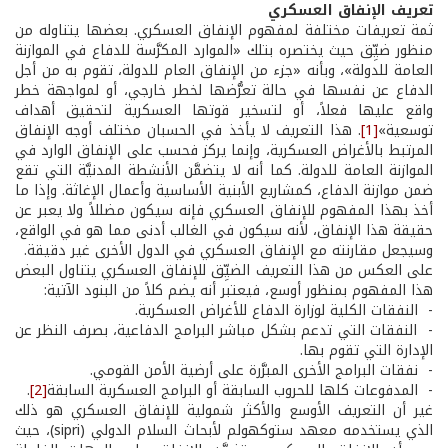
تعريف الإنفاق العسكري
ثمة تعريفات مختلفة لمفهوم الإنفاق العسكري. بعضها يتناوله من
منظور ضيِّق حيث يختصره بتلك «الموارد المكرَّسة للدفاع في الموازنة
العامة للدولة»، وبأنه «جزء من الإنفاق العام للدولة، تقوم به من أجل
الدفاع عن نفسها في حالة تعرُّضها لخطر خارجي، أو لمواجهة خطر
واقع عليها فعلاً، أو لتسخير قوتها العسكرية لتحقيق أهداف
توسعية»
[1]
. هذا التعريف لا يأخذ في الحسبان مختلف أوجه الإنفاق
المرتبط بالأغراض العسكرية، وإنما يركز فحسب على الإنفاق الوارد في
الموازنة العامة للدولة. كما أنه لا يتضمَّن الأنشطة المدنيَّة التي تقع
ضمن موازنة الدفاع، كمشاريع الأبنية الأساسية وأعمال الإغاثة. وإذا ما
أخذ بهذا المفهوم للإنفاق العسكري فإنه سيكون مضللاً ولا يعبر عن
حقيقة هذا الإنفاق، لأنه سيكون في الغالب أدنى مما هو في الواقع،
وسيجعل مقارنته مع الإنفاق العسكري في الدول الأخرى غير دقيقة.
على العكس من هذا التعريف الضيِّق للإنفاق العسكري يتناول البعض
هذا المفهوم بمنظور أوسع، فيعتبر أنه يضم كلاً من البنود الآتية:
- النفقات الكلية لوزارة الدفاع للأغراض العسكرية.
- النفقات التي تدعم بشكل مباشر البرامج الدفاعية، بصرف النظر عن
الإدارة التي تقوم بها.
- نفقات البرامج الأخرى المبرَّرة على أرضية الأمن القومي.
- المدفوعات كلها للحروب السابقة أو البرامج العسكرية السابقة
[2]
.
غير أن التعريف الأوسع والأكثر شمولية للإنفاق العسكري هو ذلك
الذي يستخدمه معهد ستوكهولم لأبحاث السلام الدولي (sipri)، حيث