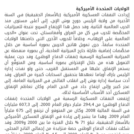
الولايات المتحدة الأميركية
إزدادت النفقات العسكرية الأميركية (بالأسعار الحقيقية) في السنة
الأخيرة من ولاية الرئيس جورج بوش الإبن، إلى أعلى مستوى منذ
الحرب العالمية الثانية. وقد حصل هذا الإرتفاع السريع نتيجة للميزانيات
المخصَّصة للحرب في كل من العراق وأفغانستان، تحت عنوان «الحرب
العالمية على الإرهاب». وخلافاً للحروب الأخرى التي خاضتها الولايات
المتحدة سابقاً، جرى تمويل هاتين الحربين بصورة أساسية من خلال
مخصَّصات إضافية طارئة خارج الميزانية العادية، أي بصورة منفصلة عن
الميزانية العسكرية الرسمية (نفقات الدفاع الوطني). وقد جرت عملية
التمويل هذه من خلال الإقتراض بصورة أساسية. ومن المتوقَّع أن
يستمر الإنفاق عليها في المستقبل القريب، حتى ولو نفذت إدارة
الرئيس باراك أوباما تعهدها بتحقيق انسحابات كبيرة من العراق. وقد
أدت سياسة إدارة بوش إلى انقلاب الفائض في الميزانية العامة، إلى
عجز كبير وإلى ارتفاع حاد في الدين العام. وكان تعاظم الإنفاق
العسكري أحد الأسباب الأساسية لذلك.
إرتفعت النفقات العسكرية الرسمية في الولايات المتحدة (نفقات
الدفاع الوطني) من 294,4 مليار دولار العام 2000، إلى 607,3 مليارات
في السنة المالية 2008. وكان من المتوقع أن ترتفع إلى 675 ملياراً
العام 2009. وهذا ما يشير إلى زيادة في الإنفاق العسكري الأميركي
بالأسعار الحقيقية، تبلغ 71 % خلال الفترة ما بين 2000 و2009. وقد
شكلت نفقات الدفاع الوطني حصة متزايدة من إجمالي الناتج المحلي،