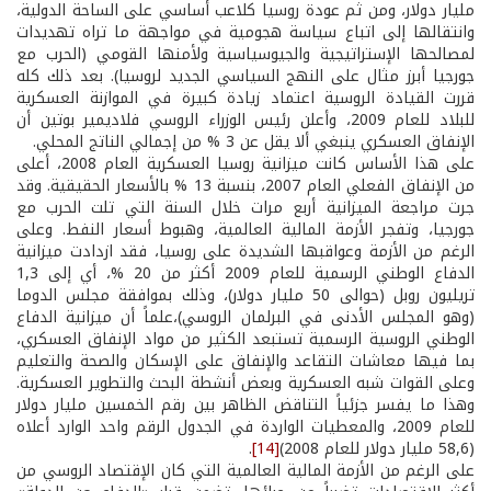
مليار دولار، ومن ثم عودة روسيا كلاعب أساسي على الساحة الدولية،
وانتقالها إلى اتباع سياسة هجومية في مواجهة ما تراه تهديدات
لمصالحها الإستراتيجية والجيوسياسية ولأمنها القومي (الحرب مع
جورجيا أبرز مثال على النهج السياسي الجديد لروسيا). بعد ذلك كله
قررت القيادة الروسية اعتماد زيادة كبيرة في الموازنة العسكرية
للبلاد للعام 2009، وأعلن رئيس الوزراء الروسي فلاديمير بوتين أن
الإنفاق العسكري ينبغي ألا يقل عن 3 % من إجمالي الناتج المحلي.
على هذا الأساس كانت ميزانية روسيا العسكرية العام 2008، أعلى
من الإنفاق الفعلي العام 2007، بنسبة 13 % بالأسعار الحقيقية. وقد
جرت مراجعة الميزانية أربع مرات خلال السنة التي تلت الحرب مع
جورجيا، وتفجر الأزمة المالية العالمية، وهبوط أسعار النفط. وعلى
الرغم من الأزمة وعواقبها الشديدة على روسيا، فقد ازدادت ميزانية
الدفاع الوطني الرسمية للعام 2009 أكثر من 20 %، أي إلى 1,3
تريليون روبل (حوالى 50 مليار دولار)، وذلك بموافقة مجلس الدوما
(وهو المجلس الأدنى في البرلمان الروسي)،علماً أن ميزانية الدفاع
الوطني الروسية الرسمية تستبعد الكثير من مواد الإنفاق العسكري،
بما فيها معاشات التقاعد والإنفاق على الإسكان والصحة والتعليم
وعلى القوات شبه العسكرية وبعض أنشطة البحث والتطوير العسكرية.
وهذا ما يفسر جزئياً التناقض الظاهر بين رقم الخمسين مليار دولار
للعام 2009، والمعطيات الواردة في الجدول الرقم واحد الوارد أعلاه
(58,6 مليار دولار للعام 2008)
[14]
.
على الرغم من الأزمة المالية العالمية التي كان الإقتصاد الروسي من