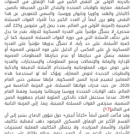
بالدرجة الأولى عن النقص الكبير في هذا الإنفاق في السنوات
السابقة، مقارنة بالولايات المتحدة والبلدان الأخرى المحيطة بالصين،
كاليابان والهند وكوريا وتايوان وروسيا، والسعي للتعويض عن هذا
النقص. وهو يرى أيضاً أن العدد الكبير جداً لأفراد القوات المسلحة
الصينية (المرتبة الأولى في العالم، بعدد يصل إلى مليونين و225 ألف
شخص)، لا يشكِّل مؤشراً على القدرة العسكرية للدولة، بقدر ما يدل
على تخلُّف الأسلحة التي في حوزة القوات المسلحة الصينية. كما أن
كمية الأسلحة، على حد رأيه، لا تشكِّل بدورها مؤشراً على القدرة
العسكرية بل على العكس، أن الدليل على قوة الجيوش العصرية أو
ضعفه، يتمثَّل في حيازتها أو عدم حيازتها المنظومات العصرية
للإدارة والرقابة والإتصالات وجمع المعلومات والإستخبارات، والقدرة
على خوض حروب المعلوماتية واستخدام الأسلحة الدقيقة والذكية
والنظريات الجديدة لخوض المعارك. ويؤكد أنه لو استخدمنا هذه
المعايير لتقييم قدرة الصين العسكرية، فإنها ستبقى حتى العام
2020، من حيث قدرات قواتها المسلحة، في المرتبة الخامسة في
العالم، خلف الولايات المتحدة وروسيا وبريطانيا وفرنسا. وفقط العام
2049، عندما ستحتفل البلاد بالذكرى المئوية لقيام جمهورية الصين
الشعبية، سترتقي القوات المسلحة الصينية، ربما، إلى المرتبة الثانية
في العالم
[17]
.
وقد قدَّمت الصين أيضاً «كتاباً أبيض» حول شؤون الدفاع، يشير إلى أن
القسم الأكبر من الإنفاق العسكري المرصود ذهب لتغطية تكاليف
الأفراد والأسعار المتزايدة، ولا يتضمَّن التكاليف الفعلية لمشتريات
الأسلحة، على الرغم من أن الصين تنفق مبالغ طائلة على حيازة