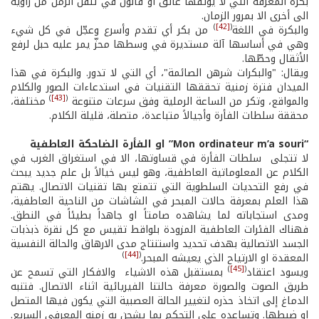
بكرة المعرفة التي لا يوثقها عائق أو قانون في تنقل الرمل من زاوية
الى أخرى الا بمرور الزمان.
)
[42]
(
والبكرة في اللغة
من بكر أي تقدم وأسرع وعجّل في كل شيء
وهي في أساسها آلة مستديرة في وسطها محزّ يمر عليه حبل لرفع
الأثقال وحطّها.
ويقال: "والبكرات شرهن الصائمة"، أي التي لا تدور. والبكرة في هذا
الميدان فترة زمنية تحققها التقنيات في استدعاءات الصور والكلام
)
[43]
(
والمواقع، وتكر من الساعة الرملية وفق سرعات متنوعة
مختلفة،
محققة سلطات الفأرة وأجيالاً متباعدة، متصلة، قليلة الكلام.
“Mon ordinateur m’a souri”
او الفأرة الضاحكة العاطفية
لا تتجلى سلطات الفأرة في قساوتها، الا في استغراق الغرب في
الكلام عن المعلوماتية العاطفية، وهو ليس خيالاً بل علم جديد يبحث
في رفع التحديات السلطوية التي تتمتع بها تقنيات الاتصال. يهتم
هذا العلم بمعرفة حالات المبحر في الشاشات من الناحية العاطفية،
ومدى استجاباته لما يشاهده صامتاً او جاهداً بطيئاً في النطق.
فهناك الفئرات العاطفية المزودة بلواقط تقيس مع كل نقرة ذبذبات
الجسد الاتصالية بهدف تحديد واستنتاج مدى الارهاق والحالة النفسية
)
[44]
(
المعقدة او الارتياح الذي يعيشه المبحر.
)
[45]
(
ويسود اعتقاد
بمستقبل هذه الاشياء والافكار التي تسمح عن
طريق الصوت والصورة معرفة حالتنا الفيريائية اثناء الاتصال. فتنبه
الدماغ إلى اتخاذ حذره لتغيير الحالة العصبية التي يكون فيها المتصل
او ضبطها. وتساعده على التحكم بما يشحن به زمنه المعرفي السريع.