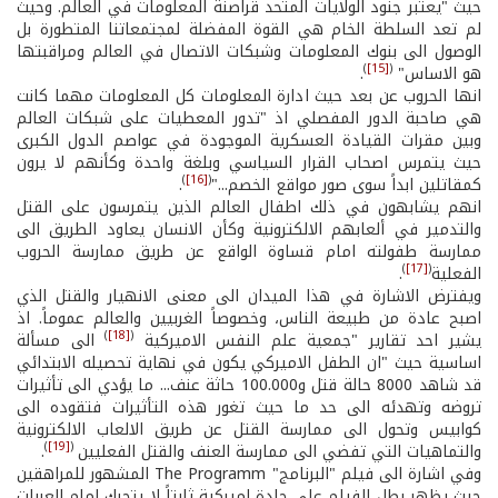
حيث "يعتبر جنود الولايات المتحد قراصنة المعلومات في العالم. وحيث
لم تعد السلطة الخام هي القوة المفضلة لمجتمعاتنا المتطورة بل
الوصول الى بنوك المعلومات وشبكات الاتصال في العالم ومراقبتها
)
[15]
(
هو الاساس"
.
انها الحروب عن بعد حيث ادارة المعلومات كل المعلومات مهما كانت
هي صاحبة الدور المفصلي اذ "تدور المعطيات على شبكات العالم
وبين مقرات القيادة العسكرية الموجودة في عواصم الدول الكبرى
حيث يتمرس اصحاب القرار السياسي وبلغة واحدة وكأنهم لا يرون
)
[16]
(
كمقاتلين ابداً سوى صور مواقع الخصم..."
.
انهم يشابهون في ذلك اطفال العالم الذين يتمرسون على القتل
والتدمير في ألعابهم الالكترونية وكأن الانسان يعاود الطريق الى
ممارسة طفولته امام قساوة الواقع عن طريق ممارسة الحروب
)
[17]
(
الفعلية
.
ويفترض الاشارة في هذا الميدان الى معنى الانهيار والقتل الذي
اصبح عادة من طبيعة الناس، وخصوصاً الغربيين والعالم عموماً. اذ
)
[18]
(
يشير احد تقارير "جمعية علم النفس الاميركية
الى مسألة
اساسية حيث "ان الطفل الاميركي يكون في نهاية تحصيله الابتدائي
قد شاهد 8000 حالة قتل و100.000 حاثة عنف... ما يؤدي الى تأثيرات
تروضه وتهدئه الى حد ما حيث تغور هذه التأثيرات فتقوده الى
كوابيس وتحول الى ممارسة القتل عن طريق الالعاب الالكترونية
)
[19]
(
والتماهيات التي تفضي الى ممارسة العنف والقتل الفعليين
.
وفي اشارة الى فيلم "البرنامج" The Programm المشهور للمراهقين
حيث يظهر بطل الفيلم على جادة اميركية ثابتاً لا يتحرك امام العربات