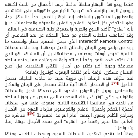
هكذا يبدو هذا الجهاز سلطة فائقة ترعب الأطفال من ناحية لكنهم
يروضون الرعب بالإلفة، كما "ترعب" الكبار في ظهورهم على الشاشات،
والمعلنون المنتشون بالسلطة. إنه الجهاز الصغير جداً والسهل جداً،
وهو المتحكم بكل أجهزة الاعلام والاعلان والمعرفة والمعلومات، ويبرز
بأنه "سلاح" تأكيد التنوع والحرية والديموقراطية الاعلامية في العالم.
وقد تضاعفت سلطات الاعلام مع جهاز التحكم عن بعد التفاعلي أي
Interactif Remote Control الذي يجعل المتفرج يختار بواسطته ما
يريد من برامج وفي الزمان والمكان اللذين يريدهما. وما عادت محطات
التلفزة تفرض أوقات ومضامين محطاتها، بل أن المشاهد هو الذي
بات يكيّف هذه الأمور وفقاً لرغباته وأوقاته ومزاجه مما يمنحه سلطة
مضاعفة وحرية أكبر بكثير من أجيال التلقي التقليدية. هل أصبح
الإنسان عسكري الرغبة يأمر فتنفذ الريموت كونترول رغباته؟
لقد تحوّلت هذه الرغبات الى فورية بحيث ما عادت الحاجات تحتمل
)
[38]
(
التأجيل
أو الانتظار، لأنها آلية ملحّة، تسيطر على الزمان والمكان
والمضامين وتزيل كل الحواجز والحدود التي تضعها الدول والسلطات
والقوانين، وهي تؤثر في بناء الشخصية التي تعرض عن رموز السلطة
من ناحية في معانيها التقليدية الثابتة، وتعوض عنها في سلطات
أجهزة التحكم وأجهزة الاعلام والكومبيوتر فتزداد الهوة بين الأجيال
)
[39]
(
ويتراجع الكلام ويقوى الصمت أمام النوافذ المفتوحة
مباشرة مع
العالم. انها تخرج وهمياً من "الهوة" التي تقعد الأجيال فيها، ربما،
و"تتواصل".
وفقاً لما تقدم، تدهورت السلطات اللغوية وسقطت اللغات، ومنها