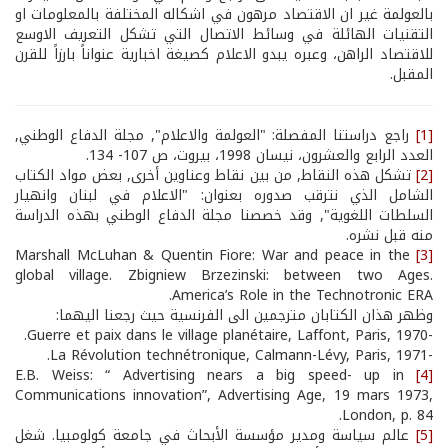
بالعولمة غير ان الاقتصاد مرهون في اشكاله المختلفة بالمعلومات او
التقنيات الهائلة في وسائط الاتصال التي تشكل التعريف الاوسع
للاقتصاد الراهن، وعبره يبدو الاعلام كصيغة اخبارية عنواناً بارزاً للقرن
المقبل.
[1]
راجع دراستنا المفصلة: "العولمة والاعلام", مجلة الدفاع الوطني,
العدد الرابع والعشرون، نيسان 1998، بيروت، ص 107- 134.
[2]
تشكل هذه النقاط, من بين نقاط وعناوين أخرى, بعض مواد الكتاب
الشامل الذي نترقب صدوره بعنوان: "الاعلام في لبنان وانهيار
السلطات اللغوية", وقد خصصنا مجلة الدفاع الوطني بهذه الدراسة
منه قبل نشره.
Marshall McLuhan & Quentin Fiore: War and peace in the
[3]
global village. Zbigniew Brzezinski: between two Ages.
America’s Role in the Technotronic ERA.
وظهر هذان الكتابان مترجمين الى الفرنسية حيث رجعنا اليهما:
-Guerre et paix dans le village planétaire, Laffont, Paris, 1970.
-La Révolution technétronique, Calmann-Lévy, Paris, 1971.
E.B. Weiss: “ Advertising nears a big speed- up in
[4]
Communications innovation”, Advertising Age, 19 mars 1973,
London, p. 84.
[5]
عالم سياسة ومدير مؤسسة الأبحاث في جامعة كولومبيا. شغل