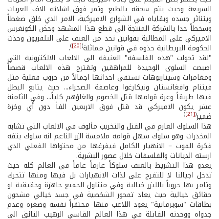
السريعة وحيث يتم سحقه بالطبع وتمر فوق اشلائه الاف العربات
ويتناثر جسده وبقاياه في الشوارع الاميركية، الامر الذي خلق ضغطاً
وسخطاً حدا بالشركة المنتجة الى قطع هذا المشهد وحض الكونغرس
الاميركي على المطالبة بقوانين تحد من العنف على التلفزيون وحذت
)
[20]
(
الحكومة البريطانية حذوه في قوانين مماثلة
.
"لقد تحولت "هذه الفلسفة" العنيفة الى الالعاب الالكترونية التي
اصبحت السلوى الوحيدة للمراهقين وتقترح هذه الالعاب قصصاً
ومغامرات وسيناربوهات تستقي احداثها اجمالاً من حروب فعلية مثل
فيتنام وافغانستان ونيكارغوا وعاصفة الصحراء... حيث يتابع البطل
فيها طريقاً وعرة قوامها قتل الخصوم والغاؤهم كلياً... وفي الثامنة
عشر يكون الاميركي قد قتل فوق الاربعين الفاً دون أي وخزة
)
[21]
(
ضمير
هذا السلوك العارم في القتل والتخريب مألوف في الالعاب التي تشابه
المخدرات وهو سلوك سهل قوامه ملامسة الزر الناعم انه سلوك يتفه
فكرة الموت – الانهيار الكامل فيفرغها من محتواها الفعلي الذي
ارسته الديانات والفلسفات خلال عصور البشرية.
يغدو هذا التشريط بالعنف سلوكاً عارماً عاماً في العالم كله حيث
تدخل اجيالنا لا للتفرج على لذات الانهيارات بل فيها ومنها تتحرك
وتامر بها حروباً بالليزر خيالية وفي متناول الجميع جاهزة وحقيقية او
حقائق خيالية حيث يعاد تمحور الشخصية في جسد خيالي مشحون
بطاقات "سوبرمانية" يعود اللاعب منها محتقراً نفسه وصغره وعدم
جدواه ووحدته القاتلة في هذا العالم القاسي الرهيب التائق الى