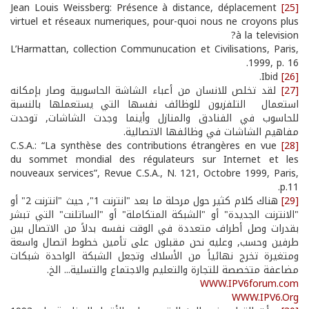
Jean Louis Weissberg: Présence à distance, déplacement
[25]
virtuel et réseaux numeriques, pour-quoi nous ne croyons plus
à la television?
L’Harmattan, collection Communucation et Civilisations, Paris,
1999, p. 16.
Ibid.
[26]
[27]
لقد تخلص للانسان من أعباء الشاشة الحاسوبية وصار بإمكانه
استعمال التلفزيون للوظائف نفسها التي يستعملها بالنسبة
للحاسوب في الفنادق والمنازل وأينما وجدت الشاشات, توحدت
مفاهيم الشاشات في وظائفها الاتصالية.
C.S.A.: “La synthèse des contributions étrangères en vue
[28]
du sommet mondial des régulateurs sur Internet et les
nouveaux services”, Revue C.S.A., N. 121, Octobre 1999, Paris,
p.11.
[29]
هناك كلام كثير حول مرحلة ما بعد "انترنت 1", حيث "انترنت 2" أو
"الانترنت الجديدة" أو "الشبكة المتكاملة" أو "الساتلنت" التي تبشر
بقدرات وصل أطراف متعددة في الوقت نفسه بدلاً من الاتصال بين
طرفين وحسب, وعليه نحن مقبلون على تأمين خطوط اتصال واسعة
ومتغيرة تخرج نهائياً من الأسلاك وتجعل الشبكة الواحدة شبكات
مضاعفة متخصصة للتجارة والتعليم والاجتماع والتسلية... الخ.
WWW.IPV6forum.com
WWW.IPV6.Org