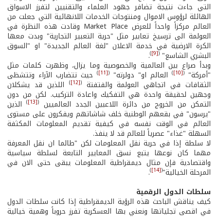
التي جاءت نتيجة تضافر جهود العلماء والتقنيين لتفرز الاسواق
الهائلة لرؤوس الاموال ومنتوجات الخدمات اللانهائية التي جعلت من
العالم مركزاً واحداً للعرض Market Place وقادت هذه النظرة في
العولمة الى ترسيخ تعابير مثل "حرية التعبير التجارية" وبدت معها
الكرة الارضية في خدمة الاعلان "لغة العالم الجديدة" او "السوق
)
[9]
(
البشري الشاسع"
.
وبدأ صراع بين العالمية والخصوصية وما يزال، وظهرت كلمات مثل
)
[11]
(
)
[10]
(
"أمركة"
العالم او" دولرته"
حيث تتضارب الآراء وتتشظى
)
[12]
(
الثقافات في اتجاهي العولمة والفتفتة
اللذين قد يشكلان
وجهين لحقيقة واحدة هي التفكيك واعادة التركيب. لكن من دون
)
[13]
(
التمكن من الخروج من دائرة اللاعبين الجدد العالميين
الذين
"يرسون" في بقعهم الوطنية خلف شاشاتهم ويفكرون على مستوى
العالم في الوقت نفسه في كيفية تقديم المعلومات المكثفة
السهلة "غذاء" عصرياً للعالم قد لا ينفذ.
لا سلطة إذا في حرية نقل المعلومات لكن "طالما ان نقل المعرفة
مهما كان نوعها يتبع نسق المعايير التابعة لسلطة سياسية
واقتصادية فإن مثال ديمقراطية المعلومات يبقى حتى الان في
)
[14]
(
المرحلة الخيالية"
.
سلطات الدول الرقمية
كيف يناقش الباحث هذه الرؤية الديمقراطية إذا كانت سلطات الدول
في اقصى تجلياتها ونعني بها العسكرية تفرز حروباً وهمية خيالية