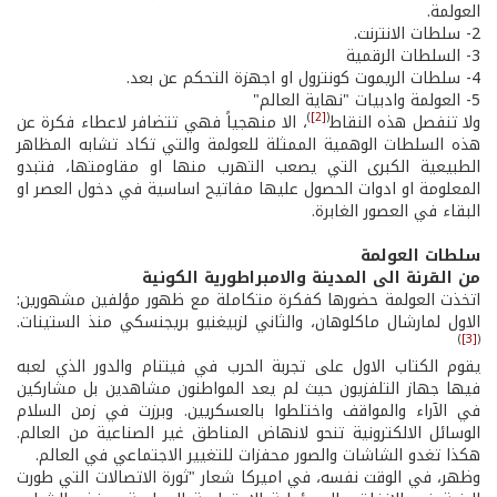
العولمة.
2- سلطات الانترنت.
3- السلطات الرقمية
4- سلطات الريموت كونترول او اجهزة التحكم عن بعد.
5- العولمة وادبيات "نهاية العالم"
)
[2]
(
ولا تنفصل هذه النقاط
، الا منهجياً فهي تتضافر لاعطاء فكرة عن
هذه السلطات الوهمية الممثلة للعولمة والتي تكاد تشابه المظاهر
الطبيعية الكبرى التي يصعب التهرب منها او مقاومتها، فتبدو
المعلومة او ادوات الحصول عليها مفاتيح اساسية في دخول العصر او
البقاء في العصور الغابرة.
سلطات العولمة
من القرنة الى المدينة والامبراطورية الكونية
اتخذت العولمة حضورها كفكرة متكاملة مع ظهور مؤلفين مشهورين:
الاول لمارشال ماكلوهان، والثاني لزبيغنيو بريجنسكي منذ الستينات.
)
[3]
(
يقوم الكتاب الاول على تجربة الحرب في فيتنام والدور الذي لعبه
فيها جهاز التلفزيون حيث لم يعد المواطنون مشاهدين بل مشاركين
في الآراء والمواقف واختلطوا بالعسكريين. وبرزت في زمن السلام
الوسائل الالكترونية تنحو لانهاض المناطق غير الصناعية من العالم.
هكذا تغدو الشاشات والصور محفزات للتغيير الاجتماعي في العالم.
وظهر، في الوقت نفسه، في اميركا شعار "ثورة الاتصالات التي طورت