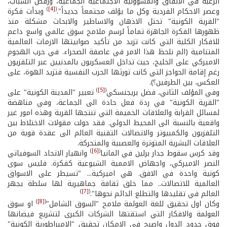
الرغبة في الانفاق والمسؤولية الاجتماعية الجماعية، ورفض الشباب،
)
[4]
(
وعصر الاحكام الفردية وكل ما يؤلف مجتمعاً جديداً".
وبدأت فكرة
"القرية الكونية" تحتل الاذهان والاساطير والابحاث مشكلة منذ
ظهورها الفكرة الجاهزة تماماً لرسم ملامح سوق عالمي واسع داعم
للافكار الكلية التي كانت تزيد من تأكيد صوابيتها الازمات العالمية
المتنامية (الم نلحظ هذا الامر في عاصفة الصحراء. في حرب الهجوم
الاميركي على الخليج، حيث تداخل العسكريون بالمدنيين عبر التلفزيون
رغم إقامة الحواجز التي كانت تورثها الحرب النفسية فتزيد الهوة، على
العكس، بين الطرفين؟).
)
[5]
(
وفي المؤلف الثاني، فضل بريجنسكي
تعبير "المدينة الكونية" على
"القرية الكونية" في ردة فعل حادة الى الجماعة، وفي مناهضة
لمسائل القرابة والعلاقات الحميمة التي تنتجها القرية وهذه امور غير
واقعية بالنسبة الى المحيط الدولي. فقد حولت مقولات الاختلاط بين
التلفزيون والكمبيوتر والاتصالات التقنية العالم الى عقدة قوية من
العلاقات البشرية المتوترة والعصبية والمتحركة.
)
[6]
(
وقد كرس سقوط جدار برلين في المانيا
وانهيار الاتحاد السوفياتي
النصر الاميركي، واجهاض الاممية الشيوعية كفكرة. فليس سوى
كونية واحدة في الافق. هي اميركية... "تسيطر على الاسواق
العالمية للاتصالات.. مما خلق ثقافة جماهيرية لها سلطة يجهر
)
[7]
(
العالم في تقليدها والتطلع الدائم نحوها".
)
[8]
(
وكان اول تحقيق للغة العولمة ملامح "السوق الشامل"
او سوق
العولمة والافكار التي استقتها الشركات الكبرى لتشريع فيضانها
فوق حدود الدول واصبح في الامكان تحقيق "الامبراطورية الكونية"