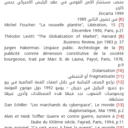
منصب مستشار الأمن القومي في عهد الرئيس الأميركي جيمي
كارتر.
Encarta 1999.
[6]
في تشرين الثاني 1989.
Michel Foucher: “La nouvelle planète”, Libération, 15
[7]
Décembre 1990, Paris, p.21.
Théodor Levitt: “The Globalization of Market”, Harvard
[8]
Business Review, Jun 1983 p. 37.
Jurgen Habermas: L’espace public. Archéologie de la
[9]
publicité comme dimension constitutive de la société
bourgeoise, trad. par Marc B. de Launa, Payot, Paris, 1978,
p.9.
Dolarisation.
[10]
[11]
Fragmatisatin أو التشطي.
[12]
تراجع الصحف اللبنانية في خلال انعقاد القمة العالمية في ريو
دو جنيرو- البرازيل في حزيران – يونيو 1992 حول موضوع العولمة
وخصوصيات الشعوب، نجد فيها هذه المصطلحات وأخرى غيرها
مشابهة.
Dan Schiller: “Les marchands du cyberspace”, Le monde
[13]
duiplomatique, Mai 1998, p.2.
Alvin et Heidi Toffler: Guerre et contre guerre, survivre à
[14]
l’aube du XXIème siècle, Fayrad, Paris, 1994, p.11.
Jean guismel: “Ca sert aussi à faire la guerre”, Le monde
[15]