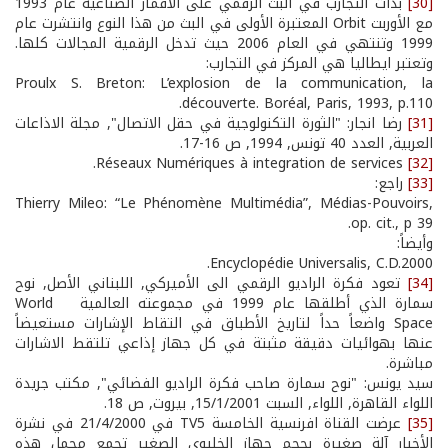
[30]
بدأت التجارب في البث الرقمي على الأقمار الصناعية عام 1993
مع الأوربت Orbit المعتبرة الأولى في البث من هذا النوع وانتشرت عام
1999 وتنتهي في العام 2006 حيث تدخل الرقمية المجالات كلها.
وتعتبر ايطاليا هي المركز في التجارب:
Proulx S. Breton: L’explosion de la communication, la
découverte. Boréal, Paris, 1993, p.110.
[31]
رضا انجار: "الثورة التكنولوجية في حقل الاتصال", مجلة الاذاعات
العربية, العدد 40 تونس, 1994, ص 16-17.
Réseaux Numériques à integration de services.
[32]
[33]
راجع:
Thierry Mileo: “Le Phénomène Multimédia”, Médias-Pouvoirs,
op. cit., p 39.
وأيضاً:
Encyclopédie Universalis, C.D.2000.
[34]
تعود فكرة الراديو الرقمي الى الأميركي, اللبناني الأصل, نوح
سمارة الذي أطلقها عام 1999 في مجموعته العالمية World
Space واضعاً حداً لتاريخ الأطباق في التقاط الإشارات مستعيضاً
عنها بهوائيات دقيقة مثبتة في كل جهاز إذاعي تلتقط الاشارات
مباشرة.
سيد يونس: "نوح سمارة صاحب فكرة الراديو الفضائي", مكتب جريدة
اللواء القاهرة, اللواء, السبت 15/1/2001, بيروت, ص 18.
[35]
عرضت القناة افرنسية الخامسة TV5 في 21/4/2000 في نشرة
الأخبار آلة صغيرة بحجم جهاز الخليوي الصغير تجمع مجمل هذه