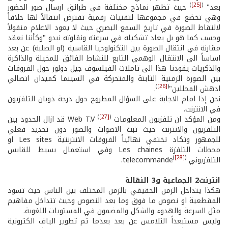
)
[25]
(
بعد"
حيث تظهر نماذج مختلفة في طرائق ارسال صور الحضور
وهي تخضع في مجموعها لتقنيات رقمية تفترض انتقالاً لها خلافاً
لالتقاط الصورة في تاريخ السمع البصري حيث لا يعود الاعلام منقولاً
وحسب كما هو بل يعاد تشكيله في سرعته ونقاوته نبدو "وكأننا نعقد
مقارنة في انتقال الصورة بين التكنولوجيا القاسية (او الصلبة) عن بعد
اساساً الى الانتقال الوهمي التابع للنشاط الفائق للمخيلة والذاكرة
والذكريات يقودنا هذا الى تاملات الفيلسوف جيل دولوز حول الفروقات
بين الصورة الزمنية الثابتة والمتحركة في السينما كميدان اتصالي
)
[26]
(
ادهش المحللين"
.
نحن إذا امام الاجابة على السؤال المطروح حول درجة ذوبان التلفزيون
في الانترنت.
(
[27]
)
ومن المؤكد ان تلفزيون المعلومات Web T.V
قد ازال الحدود بين
التلفزيون والانترنت حيث تبث الاصوات والصور دون تحديد فعلي
للجمهور وتكاد تختفي نهائياً الفروقات الانترنتية Les sites او
محطات التلفزة Les chaines وفي استعمال بسيط للقابس
(
[28]
)
التلفزيوني telecommande
.
انترنت2 الجماعية و3 النقالة
هكذا يتداخل الزمن الحقيقي بالزمن المختلف بين الناس حيث تسود
المقطعية او نصوص ما فوق وما بعد النصوص وحيث تتداخل مفاهيم
مثل السرعة والهدوء والشكل والمضمون في المستويات اللغوية.
وليس مستبعداً التلامس عن بعد بعدما تم تطوير الياف الكترونية