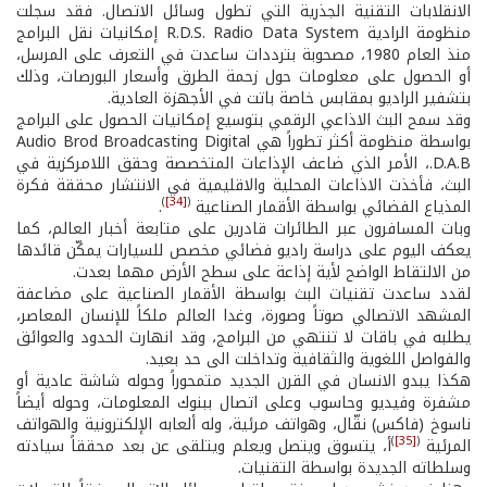
الانقلابات التقنية الجذرية التي تطول وسائل الاتصال. فقد سجلت
منظومة الرادية R.D.S. Radio Data System إمكانيات نقل البرامج
منذ العام 1980، مصحوبة بترددات ساعدت في التعرف على المرسل،
أو الحصول على معلومات حول زحمة الطرق وأسعار البورصات، وذلك
بتشفير الراديو بمقابس خاصة باتت في الأجهزة العادية.
وقد سمح البث الاذاعي الرقمي بتوسيع إمكانيات الحصول على البرامج
بواسطة منظومة أكثر تطوراً هي Audio Brod Broadcasting Digital
D.A.B.، الأمر الذي ضاعف الإذاعات المتخصصة وحقق اللامركزية في
البث، فأخذت الاذاعات المحلية والاقليمية في الانتشار محققة فكرة
)
[34]
(
المذياع الفضائي بواسطة الأقمار الصناعية
.
وبات المسافرون عبر الطائرات قادرين على متابعة أخبار العالم، كما
يعكف اليوم على دراسة راديو فضائي مخصص للسيارات يمكّن قائدها
من الالتقاط الواضح لأية إذاعة على سطح الأرض مهما بعدت.
لقدد ساعدت تقنيات البث بواسطة الأقمار الصناعية على مضاعفة
المشهد الاتصالي صوتاً وصورة، وغدا العالم ملكاً للإنسان المعاصر،
يطلبه في باقات لا تنتهي من البرامج، وقد انهارت الحدود والعوائق
والفواصل اللغوية والثقافية وتداخلت الى حد بعيد.
هكذا يبدو الانسان في القرن الجديد متمحوراً وحوله شاشة عادية أو
مشفرة وفيديو وحاسوب وعلى اتصال ببنوك المعلومات، وحوله أيضاً
ناسوخ (فاكس) نقّال، وهواتف مرئية، وله ألعابه الإلكترونية والهواتف
)
[35]
(
المرئية
أ، يتسوق ويتصل ويعلم ويتلقى عن بعد محققاً سيادته
وسلطاته الجديدة بواسطة التقنيات.