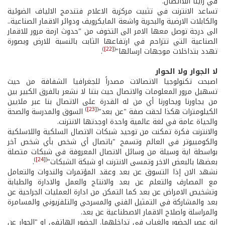
في راينا اللااتصال.
تساعد الانترنت في تثبيت مركزية الاعلام فتندمج الالياف الضوئية
والكابلات الارضية والبحرية واشعة المايكرويف ودوائر الاقمار الصناعية..
الى درجة توصل معها الامر الى التخوف من "حدوث ازمة مرور للاقمار
الصناعية التي تتزاحم في ارتفاعها الثابت بالنسبة للارض وبصورة
)
[22]
(
تهدد بتداخلات موجهات ارسالها"
.
لا الجوار ولا الحوار
اصبحت تكنولوجيا الاتصالات مصدراً للجغرافيا الشفافة من حيث
تسهيل مرور المعلومات والاتصال حيث بتنا لا نشعر بالفرق الكبير بين
من يجاورنا ويحاورنا أي من له القدرة على الاتصال بنا عبر ملايين
)
[23]
(
الكيلومترات هكذا لحقت صفة "عن بعد"
السوق والمدرسة والصحة
والحياة عامة في لغة عالمية واحدة اوجدتها الانترنت.
والانترنت فكرة تمكنت من توحيد شبكات الاتصال السلكية واللاسلكية
والكومبيوتر في العالم وتسمح "باتصال أي شخص بأي شخص آخر
بواسطة اية وسيلة من وسائل الاتصال المعروفة في شبكات متصلة
)
[24]
(
بعضها بالبعض الاخر وتمسى الانترنت او شبكة الشبكات"
.
نشهد الان إذا التسوق عن بعد وعقد المؤتمرات والندوات والتعامل
مع المصارف والتعلم عن بعد والانتاج والعمل والادارة والطبابة
وتشخيص الامراض عن بعد كما التمكن من ادارة العمليات الجراحية عن
بعد والمشاركة في التمثيل الفني والمسرحي والتلفزيوني والمسامرة
والمراسلة واصلاح الاقمار الاصطناعية عن بعد.
انه عصر الحضور والغياب في تداخلهما. الحضور الهاتفي او "الحوار عن