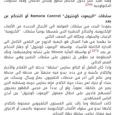
وهنا نعيد نشر جدول مختصر لتطور وسائل الاتصال وفقاً للتحولات
)
[36]
(
التكنولوجية
:
سلطات "الريموت كونترول"
Remote Control
أو التحكم عن
بعد
يقودنا البحث في سلطات العولمة الى الأجيال الجديدة من الألعاب
الإلكترونية، والنتائج الخطيرة التي نلمسها يومياً سلطات "الكترونية"
الرغبات والسلوك، وميّالة الى الصمت الكلي.
ما يهمنا في هذا المجال هو كيفية الخروج من التلقي الكامل الى
الادارة الكاملة للأشياء بواسطة "الريموت كونترول" أو جهاز التحكم
)
[37]
(
عن بعد
أو بواسطة الفأرة Mouse على تشابه وظيفتيهما، وتلك
المنظومة قد تعوّض بل تتفوق على سلطات التعبير وهي سلطة
العصر الحالي.
واذا كان الطفل أو البالغ يمارس "سلطة" تدخله الى الأفلام والأخبار
والكلام بكبسة زر في يده، يبدو فيه متنقلاً من محطة الى محطة
ومن عالم الى آخر في محطات التلفزيون، يغيّر ويبدّل، ويسكت من
يشاء أو يترك لمن يشاء حرية الكلام، فإنه يمارس حريته وسلطته التي
يعبر من خلالها، عفوياً، ولو أن عدداً من محبي الظهور يعتبرون
أنفسهم قادرين على ابطال مفعول "الريموت كونترول" بين أيدي
الناس المشاهدين.
كانت السلطة وما زالت على المستوى التلفزيوني مصحوبة بالكلام،
لكنها تبدو في سلوك الألعاب الإلكترونية مصحوبة بالصمت أو الاغراق
فيه مقابل تنامي سلطة جهاز التحكم.