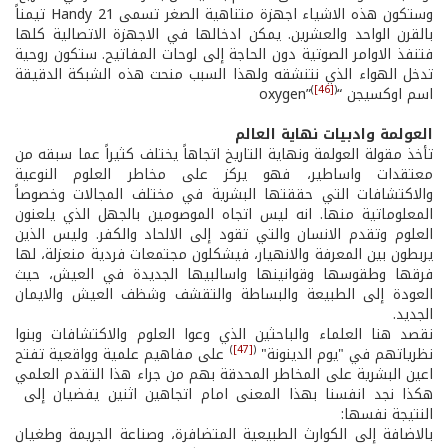
وستكون هذه الاشياء اجهزة متناهية الصغر تسمى Handy 21 تيمناً
بالقرن الواحد والعشرين. يمكن ادخالها في الاجهزة الاتصالية كلها
فتنفذ الاوامر الصوتية دون الحاجة إلى لوحات المفاتيح. ستكون روحية
تدخل الهواء الذي نتنشقه ولهذا السبب منحت هذه الشبكة الدقيقة
(
[46]
)
اسم اوكسيجن “oxygen”
العولمة وادبيات نهاية العالم
تأخذ مقولة العولمة ونهاية التاريخ اتجاهاً يختلف كثيراً عما سبقه من
معتقدات واساطير، فهو يركز على مخاطر العلوم النوعية
والاكتشافات التي حققتها البشرية في مختلف المجالات وخصوصاً
المعلوماتية منها. انه ليس اتجاه الموصومين بالجهل الذي يلعنون
العلوم وتقدم الانسان والتي تقود إلى الالحاد والكفر. وليس الذين
يربطون بين المعرفة والانهيار، فيشكلون مجتمعات فردية منعزلة، لها
فرقها وطقوسها وقوانينها واسالبيها الجديدة في العيش، حيث
العودة إلى الطبيعة والبساطة والتقشف وشظف العيش والايمان
الجديد.
نقصد هنا العلماء والباحثين الذي وعوا العلوم والاكتشافات وبنوا
)
[47]
(
نظرياتهم في "يوم الدينونة"
على مفاهيم علمية وواقعية تفتح
اعين البشرية على المخاطر المحدقة بهم من جراء هذا التقدم العلمي
هكذا نجد انفسنا بهذا المعنى امام اتجاهين اثنين يفضيان إلى
النتيجة نفسها:
بالاضافة إلى الكوارث الطبيعية المتضافرة، وصناعة الجريمة وطغيان