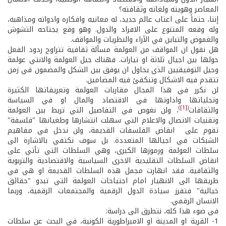
المعاصر وهويته ولغاته وثقافته؟
إننا، حتماً على اعتاب عالم جديد، له معانيه وافكاره وادواته ومذاهبه،
وله وقعه المتنوع على الافراد والدول. وهو وقع يجتاحه التشوش
والغموض والتباين في الآراء والنظريات والمواقف.
هل نقول ان المواقف من العولمة مسألة ثقافية تتراوح ردود الفعل
حولها بين اجيال ثلاثة او تيارات. فهناك جيل العولمة والانتي عولمة
وجيل التوفيقيين الذي يحاول ان يوفق بين الشكل والمضمون في زمن
تتقدم فيه الاشكال وتنكفئ فيه المضامين.
لن نكرر في هذا المجال مقاربات العولمة وتعريفاتها الكثيرة
وتجلياتها واداوتها في الاقتصاد والمال او في السياسة
)
[1]
(
والثقافات
، ولن نغوص في التفاصيل التي تربط بين العولمة
وتقنيات الاتصال والاعلام التي سهلت انتشارها وطغيانها "فلسفة"
تقوم على انقاض الفلسفات القديمة، ولن ندخل في مفاهيم
الشبكات في اجيالها المتعددة. بل سوف نكتفي بالاشارة الى
سلطات العولمة ورموزها الكبرى، وهي السلطات التي تأتي على
انقاض السلطات التقليدية الاخرى السياسية والاقتصادية والتربوية
والثفافية. فقد انهارت مجمل هذه السلطات القديمة او هي في
طريقها الى الانهيار امام اجتياحات العولمة التي تبدو "حقائق
خيالية" فتفرز سيادة الدول الرقمية والمجتمعات الرقمية، وربما
الانسان الرقمي.
في ضوء هذا كله، نتطرق الى دراسة:
1- القرية او المدينة او الامبراطورية الكونية، في البحث عن سلطات