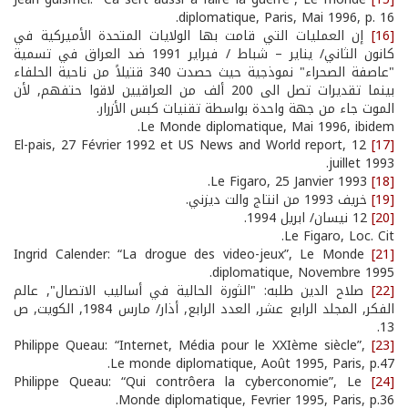
diplomatique, Paris, Mai 1996, p. 16.
[16]
إن العمليات التي قامت بها الولايات المتحدة الأميركية في
كانون الثاني/ يناير – شباط / فبراير 1991 ضد العراق في تسمية
"عاصفة الصحراء" نموذجية حيث حصدت 340 قتيلاً من ناحية الحلفاء
بينما تقديرات تصل الى 200 ألف من العراقيين لاقوا حتفهم, لأن
الموت جاء من جهة واحدة بواسطة تقنيات كبس الأزرار.
Le Monde diplomatique, Mai 1996, ibidem.
El-pais, 27 Février 1992 et US News and World report, 12
[17]
juillet 1993.
Le Figaro, 25 Janvier 1993.
[18]
[19]
خريف 1993 من انتاج والت ديزني.
[20]
12 نيسان/ ابريل 1994.
Le Figaro, Loc. Cit.
Ingrid Calender: “La drogue des video-jeux”, Le Monde
[21]
diplomatique, Novembre 1995.
[22]
صلاح الدين طلبه: "الثورة الحالية في أساليب الاتصال", عالم
الفكر, المجلد الرابع عشر, العدد الرابع, أذار/ مارس 1984, الكويت, ص
13.
Philippe Queau: “Internet, Média pour le XXIème siècle”,
[23]
Le monde diplomatique, Août 1995, Paris, p.47.
Philippe Queau: “Qui contrôera la cyberconomie”, Le
[24]
Monde diplomatique, Fevrier 1995, Paris, p.36.