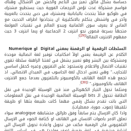
حساسة بشكل فائق تميز بين الناعم والخشن من الاشكال. وهناك
قواسم مشتركة غدت تؤمن الترجمات الفورية حيث يستطيع مشترك
في طوكيو مثلاً يتحدث باليابانية ومشترك في دبي يتحدث بالعربية
وآخر في واشنطن يتكلم بالانكليزية ان يتجاذبوا اطراف الحديث مع
الماني لا يعرف سوى الالمانية ويبدو العالم في تقنيات العولمة
متجهاً بسرعة قصوى نحو انترنت 2 الجماعية او ربما انترنت 3 حيث
)
[29]
(
مفهوم الانترنت النقالة
.
السلطات الرقمية او الرقمنة بمعنى
Digital
او
Numerique
الكلام عن الرقيمة يعني اولاً امكانيات توفير لغة اتصالية موحدة
ومشتركة بين البشر وهو تعبير يشغل في لغتنا الراهنة سلطة تقوي
تقنيات الاتصال والاعلام. وتستحوذ على التفزيون وغيره كحقل اساسي
للتجارب.." وهي تعني ادخال لغة الحاسوب في الميدان الاتصالي.. اذ
تجمع هذه اللغة الهاتف بالكومبيوتر بالتلفزيون بعدما جمع الانترنت
)
[30]
(
الهاتف بالكومبيوتر.."
.
ومثلما تحول التيار الكهربائي منذ قرن الوسيلة الوحيدة في نقل
الطاقة تتحول الـ bits الوسيلة العالمية الوحيدة في نقل المعلومات
التي باتت تقدم بشكل رقمي مهما كانت طبيعة بثها او طريقة
تلقيها (صوت، صورة، معطيات).
واذا كان الارسال يتم سابقاً وفق طرائق متشابهة analogique سواء
تعلق الامر باصوات الانسان في الهاتف او كثافة الضوء في الارسال
التلفزيوني فان الرقمية مكنت من تحويل واعادة تحويل الارسال الى
اشارة مشفرة في لغة رقمية (صفر وواحد) هي في اساس اللغة