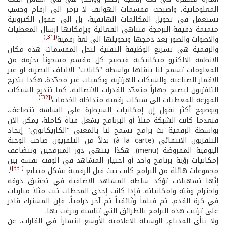
المعلوماتية، واصبحت مقسمات الهواتف لا ترمز الى ارقام وحسب
تستعمل في تحويل المكالمات الهاتفية، بل الى عقول الكترونية
منمنمة دقيقة البرمجة متناهي الفعالية وبإمكانها ارسال المعطيات
)
[31]
(
والاصوات والصور بعد دمجها وتحويلها الى لغة رقمية
.
والرقمية هي تسريع الوظيفة التقنية لتحل المقسمات هذه مكان
الانظمة الالكترو ميكانيكية فيصبح كل مقسم مشحوناً بحزمة من
المعلومات تسمح لنا بنقلها بواسطة "كابلات" الالياف البصرية او عبر
الاقمار الصناعية والشبكات الهرتزية وبكميات غير محدّدة. هكذا يتدرج
التلفزيون ليصبح جهازاً متعدّد القدرات الاتصالية، كما تتدرج الشبكات
).
[32]
(
الموزعة للمعطيات الى شبكات رقمية متداخلة الخدمات
وبوضوح أكثر نقول إن إمكانيات السيطرة على الشاشة تتضاعف.
فبعدما كانت الشبكة مثلاً أو البرنامج يشغل قناةً كاملة، يمكن الآن
بواسطة الرقمية بث برامج تسمح لنا بالمعنى "الكاريكاتوري" إيجاد
التلفزيون الانتقائي (à la carte) بدلاً من التلفزيون صاحب الوجبة
اليومية المفروضة (menu). هكذا ينتهي دور المبرمجين وتتضاعف
إمكانيات رؤية برنامج واحد أو اختيار المشاهد في الوقت نفسه بين
)
[33]
(
مجموعات هائلة من البرامج كانت تبث قبل الرقمية بشكل متتابع
.
إنًها تسهيلات تؤكد سلطة المشاهد الاضافية في تحقيق ذوقه
واحترام وقته وامكانياته. فإذا كانت إحدى المحطات تبث مثلاً مباريات
في كرة القدم، ثم فيلماً وثائقياً ثم آخر درامياً، فإن المشترك قادر
على ترتيب هذه البرامج بالطرائق التي تناسبه ويرغب بها.
ولا ينأى المذياع, الوسيلة الاعلامية الأوسع انتشاراً في القارات، عن