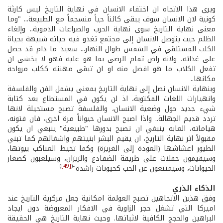
ويرى هذا الاتجاه ان اختفاء الانسان في نهاية التاريخ ليس كارثة
كونية لان الانسان سوف يبقى كائناً حياً منسجماً مع الطبيعة... "وما
معنى نهاية التاريخ سوى نهاية الحرب والصراعات الدموية.. وإلغاء
الظلم حيث يتوصل الانسان إلى مجتمع تغدو فيه حياته شبيهة بحياة
الكلب المستلقي في الشمس طوال النهار... سعيد ما دام قد حصل
على غذائه، ولانه راض تمام الرضى بما هو عليه فهو لا يخشى ان
تفعل الكلاب ما هو افضل منه او ان تبقى مهنته ككلب مرواحة
مكانها..
وبنهاية الانسان نصل إلى نهاية التاريخ بمعنى يشمل الفن والفلسفة
وانهيارات اللغات المكتوبة، اذ لن يكون في المستطاع بعد كتابة
شيء جديد حول وضعية الانسان، والفلسفة تصبح مستحيلة لانها
تردد قديم الجهالة.. واذا اصبح الانسان حيواناً مرة اخرى، فان فتونه،
هياماته، العابه ينبغي ان تصبح بدورها "طبيعية" ينبغي ان يكون
مقبولاً اثر نهاية التاريخ، ان يقيم البشر ابنيتهم واشغالهم كما تبني
الطيور اعشاشها (العودة إلى الغريزة) وكما تخيط العناكب بيوتها،
وسيقيمون حفلات على طريقة الضفادع والزيزان، وسيلعبون كصغار
)
[49]
(
الحيوانات، وسيمتنعون عن الحب كحيونات راشدة"
الذكاء الذري
وفق هذين الاتجاهين تصبح العولمة امكانية جعل مركزية التاريخ عند
اميركا التي تشغل حجر الزاوية في الافكار المعروضة دون ايجاد
البراهين والحجج الكافية لاثباتها. وحيث نهاية التاريخ هي الحقيقة