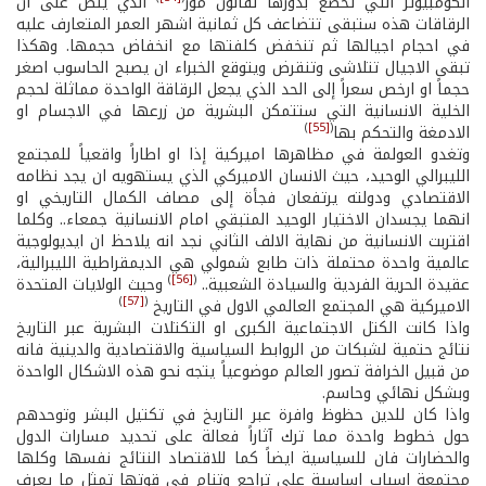
الكومبيوتر التي تخضع بدورها لقانون مور
الذي ينص على ان
الرقاقات هذه ستبقى تتضاعف كل ثمانية اشهر العمر المتعارف عليه
في احجام اجيالها ثم تنخفض كلفتها مع انخفاض حجمها. وهكذا
تبقى الاجيال تتلاشى وتنقرض ويتوقع الخبراء ان يصبح الحاسوب اصغر
حجماً او ارخص سعراً إلى الحد الذي يجعل الرقاقة الواحدة مماثلة لحجم
الخلية الانسانية التي ستتمكن البشرية من زرعها في الاجسام او
)
[55]
(
الادمغة والتحكم بها
وتغدو العولمة في مظاهرها اميركية إذا او اطاراً واقعياً للمجتمع
الليبرالي الوحيد، حيث الانسان الاميركي الذي يستهويه ان يجد نظامه
الاقتصادي ودولته يرتفعان فجأة إلى مصاف الكمال التاريخي او
انهما يجسدان الاختيار الوحيد المتبقي امام الانسانية جمعاء.. وكلما
اقتربت الانسانية من نهاية الالف الثاني نجد انه يلاحظ ان ايديولوجية
عالمية واحدة محتملة ذات طابع شمولي هي الديمقراطية الليبرالية،
)
[56]
(
عقيدة الحرية الفردية والسيادة الشعبية..
وحيث الولايات المتحدة
)
[57]
(
الاميركية هي المجتمع العالمي الاول في التاريخ
واذا كانت الكتل الاجتماعية الكبرى او التكتلات البشرية عبر التاريخ
نتائج حتمية لشبكات من الروابط السياسية والاقتصادية والدينية فانه
من قبيل الخرافة تصور العالم موضوعياً يتجه نحو هذه الاشكال الواحدة
وبشكل نهائي وحاسم.
واذا كان للدين حظوظ وافرة عبر التاريخ في تكتيل البشر وتوحدهم
حول خطوط واحدة مما ترك آثاراً فعالة على تحديد مسارات الدول
والحضارات فان للسياسية ايضاً كما للاقتصاد النتائج نفسها وكلها
مجتمعة اسباب اساسية على تراجع وتنام في قوتها تمثل ما يعرف