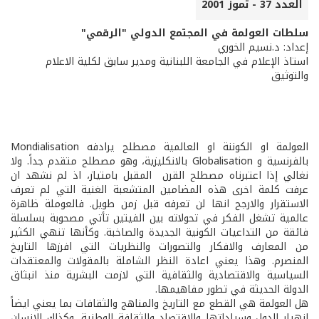
العدد 37 - تموز 2001
سلطات العولمة في المجتمع الدولي "الرقمي"
إعداد: د.نسيم الخوري
استاذ الإعلام في الجامعة اللبنانية ومدير سابق لكلية الاعلام
والتوثيق
العولمة او الكوننة او العالمية مصطلح يرادفه Mondialisation
بالفرنسية و Globalisation بالانكليزية، وهو مصطلح متقدم جداً. ولا
نغالي إذا اعتبرناه مصطلح القرن المقبل بامتياز، اذ لم نشهد ان
عرفت كلمة اخرى هذه المضامين المتشعبة الغنية التي لم تعرف
الاستقرار والارجح انها لن تعرفه قبل زمن طويل. فالعوملة ظاهرة
عالمية تشغل الفكر في تحولاته بين الفيتين تأتي مصحوبة بسلسلة
فائقة من التداعيات الكونية الجديدة والصاخبة. وكأنها تنهي الكثير
من المعارف والافكار والتصورات والنظريات التي افرزها التاريخ
المنصرم. وهذا يعني اعادة النظر الشاملة بالمقولات والمعتقدات
السياسية والاقتصادية والثقافية التي لازمت البشرية منذ انبثاق
الدولة الحديثة في تطور مفاهيمها.
هل العولمة هي القطع مع التاريخ والمناهج والثقافات بما يعني ايضاً
انهيار الدول وسياداتها والاقتصاد والثقافة الوطنية، وكذلك الانسان