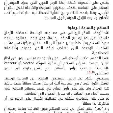
يقبض على المعرفة كلها. إنها الرمز القوي الذي يحرك المؤشر أو
السهم على الشاشة بهدف الجهوزية السريعة والكاملة لفعل النقر أو
الكبس، وهنا يلاحظ التناغم بين الفأرة الاصطناعية الثابتة نسبياً تحت
الأصابع وسرعة انزلاق المؤشر فوق الشاشة.
السهم والساعة الرملية
لقد توقف الفكر اليوناني في معالجته الواسعة لمعضلة الزمان
فلسفياً في اعتباره نبع الحركة الدائمة. ومن هذه المعالجة انبثقت
صورة السهم رمزاً حاداً يشير علمياً الى المستقبل وتركزت في عقارب
الساعات الوحيدة التي تصاحب حركة الزمن ودورته وايقاعاته
الاصطلاحية.
بهذا المعنى "ذهب أرسطو الى القول بأن وحدة قياس الزمن في اطار
"قبل" و"بعد" تفترض السهم أي فكرة الموجّه Vector أو Vecteur
بالفرنسية والمحدد برأس السهم الذي يشير طوله الى الزمن
)
[41]
(
المنقضي"
.
يستدعي الكلام عن الزمن المنقضي، العودة الى الساعة الرملية،
الشكل الأول للزمان في مغامرة آلية لم يكن معها سهلاً ضبط حركية
هذا الزمان. واذ ينقر على رأس الفأرة في ضبط للسهم المنزلق كمن
يمسك الماء في البداية وهو يحاول الدخول الى الشاشة.
لم تكن تلك المغامرة سهلة في مصالحة الأجيال على الرغم من أن
ظاهرها بدا سهلاً.
واذ "يمر" النقر، تمثل الى جانب السهم فوق الشاشة ساعة رملية أو