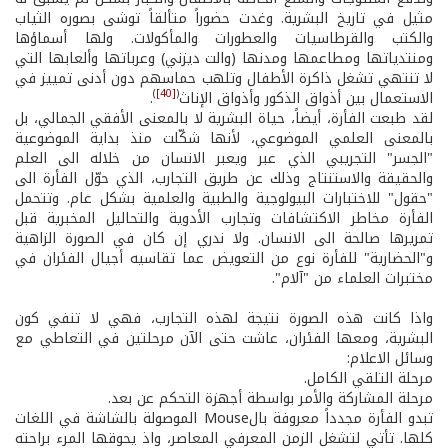
مثيل في تاريخ البشرية. وغدت حضوراً متألقاً توشى بصوره الثياب
والكتب والقرطاسيات والعطورات والمأكولات. ولها أسماؤها
ومنتدياتها ومطاعمها ومدنها (والت ديزني) وعرباتها وألعابها التي
لا تنتهي تشغل ذاكرة الأطفال وتلهب حماسهم دون أدنى تمييز في
)
[40]
(
الاستعمال بين أذواق الذكور وأذواق الإناث
.
لقد طبعت الفأرة، أيضاً، حياة البشرية لا بالمعنى الأفقي الجمالي، بل
بالمعنى العلمي الموضوعي، لأنها شكّلت منذ بداية الموضوعية
"الجسر" التجريبي الذي عبر ويعبر الانسان من خلاله الى العلم
والحقيقة والاستنتاج وذلك عن طريق التجارب، الذي حوّل الفأرة الى
"حقول" للاختبارات البيولوجية والطبية والعلمية بشكل عام. وتتحمل
الفأرة مخاطر الاكتشافات وتجارب الأدوية والتحاليل المخبرية قبل
تمريرها صالحة الى الانسان. ولا ندري إن كان في الصورة الزاهية
و"الحضارية" للفأرة نوع من التعويض عما تقاسيه أجيال الفئران في
مختبرات العلماء من "آلام".
واذا كانت هذه الصورة نتيجة لهذه التجارب، فهي لا تنفي كون
البشرية، ومعها الفئران، عاشت حتى الآن مرحلتين في التعاطي مع
وسائل الاعلام:
مرحلة التلقي الكامل.
مرحلة المشاركة والأمر بواسطة أجهزة التحكم عن بعد.
تبدو الفأرة مجدداً معروفة بالMouse الموصولة بالشاشة في اللغات
كلها. تأتي لتشغل الزمن المعرفي المعاصر، واذ يحوقها المرء براحته