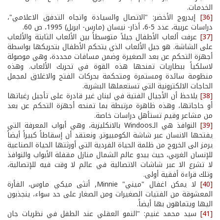
الخدمات.
[36]
إيدروج الأخضر: "الاتصال والسيادة واتجاه التدفق الاعلامي"،
دراسات عربية، عدد 5-6، أذار- نيسان (مارس- ابريل) 1995، ص 60.
[37]
عرفت ألعاب الأطفال جيلاً متوسطاً بين الألعاب الثابتة والألعاب
على الشاشة. هو جيل الألعاب الذي يتحكم الأطفال بتحريكها بواسطة
أجهزة التحكم عن بعد الصغيرة وضمن مسافات محددة، وهي موصولة
لاسلكياً ببطاريات تمنحها هذه القوة في تحريك الألعاب. وهذه
منظومة سائدة ومستمرة ومتحكمة بحركات الفتح والاغلاق لمجمل
الحاجات الالكترونية التي تستعملها البشرية.
[38]
يلاحظ أن الأجيال الفتية في لبنان غير قادرة على تأجيل رغباتها
أو حاجاتها، وهذه ظاهرة مرتبطة بما تمنحه أجهزة التحكم عن بعد
من مشاعر وقيم تستأهل دراسات خاصة.
[39]
النوافذ هي الـWindoos بالانكليزية، وهي أبواب المعرفة التي
يفتحها الانسان عبر شاشة الكومبيوتر. ونعتقد أن إسقاطاً كبيراً أيضاً
يرمز الى الخروج من ظلمة الحياة الفردية التي أورثتها الحياة الصناعية
للإنسان الغربي، حيث يبدو عالم الشمال منازل مقفلة الأبواب والنوافذ
لا تشرع الا عبر شاشات الاتصالية في عالم لا وقت فيه للإتصالية،
وتلك قراءة أفقية أولى.
[40]
لا يمكن اغفال "ميني" Minnie, أنثى ميكي ماوس، الفأرة
المعشوقة من الفتيات الصغيرات ومن الصغار على حد سواء، ينجذبون
اليها ويتماهون بها أيضاً.
[41]
سيد محمد غنيم: "النمو العقلي عند الطفل في نظريات جان