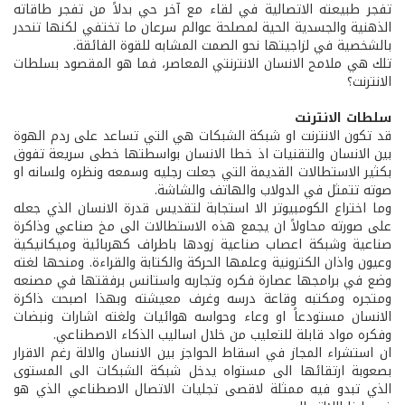
تفجر طبيعته الاتصالية في لقاء مع آخر حي بدلاً من تفجر طاقاته
الذهنية والجسدية الحية لمصلحة عوالم سرعان ما تختفي لكنها تنحدر
بالشخصية في لزاجيتها نحو الصمت المشابه للقوة الفائقة.
تلك هي ملامح الانسان الانترنتي المعاصر، فما هو المقصود بسلطات
الانترنت؟
سلطات الانترنت
قد تكون الانترنت او شبكة الشبكات هي التي تساعد على ردم الهوة
بين الانسان والتقنيات اذ خطا الانسان بواسطتها خطى سريعة تفوق
بكثير الاستطالات القديمة التي جعلت رجليه وسمعه ونظره ولسانه او
صوته تتمثل في الدولاب والهاتف والشاشة.
وما اختراع الكومبيوتر الا استجابة لتقديس قدرة الانسان الذي جعله
على صورته محاولاً ان يجمع هذه الاستطالات الى مخ صناعي وذاكرة
صناعية وشبكة اعصاب صناعية زودها باطراف كهربائية وميكانيكية
وعيون واذان الكترونية وعلمها الحركة والكتابة والقراءة. ومنحها لغته
وضع في برامجها عصارة فكره وتجاربه واستانس برفقتها في مصنعه
ومتجره ومكتبه وقاعة درسه وغرف معيشته وبهذا اصبحت ذاكرة
الانسان مستودعاً او وعاء وحواسه هوائيات ولغته اشارات ونبضات
وفكره مواد قابلة للتعليب من خلال اساليب الذكاء الاصطناعي.
ان استشراء المجاز في اسقاط الحواجز بين الانسان والالة رغم الاقرار
بصعوبة ارتقائها الى مستواه يدخل شبكة الشبكات الى المستوى
الذي تبدو فيه ممثلة لاقصى تجليات الاتصال الاصطناعي الذي هو