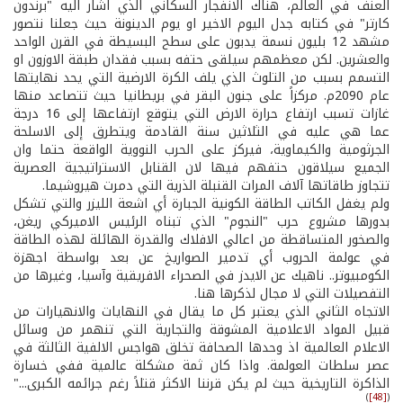
العنف في العالم، هناك الانفجار السكاني الذي اشار اليه "برندون
كارتر" في كتابه جدل اليوم الاخير او يوم الدينونة حيث جعلنا نتصور
مشهد 12 بليون نسمة يدبون على سطح البسيطة في القرن الواحد
والعشرين. لكن معظمهم سيلقى حتفه بسبب فقدان طبقة الاوزون او
التسمم بسبب من التلوث الذي يلف الكرة الارضية التي يحد نهايتها
عام 2090م. مركزاً على جنون البقر في بريطانيا حيث تتصاعد منها
غازات تسبب ارتفاع حرارة الارض التي يتوقع ارتفاعها إلى 16 درجة
عما هي عليه في الثلاثين سنة القادمة ويتطرق إلى الاسلحة
الجرثومية والكيماوية، فيركز على الحرب النووية الواقعة حتما وان
الجميع سيلاقون حتفهم فيها لان القنابل الاستراتيجية العصرية
تتجاوز طاقاتها آلاف المرات القنبلة الذرية التي دمرت هيروشيما.
ولم يغفل الكاتب الطاقة الكونية الجبارة أي اشعة الليزر والتي تشكل
بدورها مشروع حرب "النجوم" الذي تبناه الرئيس الاميركي ريغن،
والصخور المتساقطة من اعالي الافلاك والقدرة الهائلة لهذه الطاقة
في عولمة الحروب أي تدمير الصواريخ عن بعد بواسطة اجهزة
الكومبيوتر.. ناهيك عن الايدز في الصحراء الافريقية وآسيا، وغيرها من
التفصيلات التي لا مجال لذكرها هنا.
الاتجاه الثاني الذي يعتبر كل ما يقال في النهايات والانهيارات من
قبيل المواد الاعلامية المشوقة والتجارية التي تنهمر من وسائل
الاعلام العالمية اذ وحدها الصحافة تخلق هواجس الالفية الثالثة في
عصر سلطات العولمة. واذا كان ثمة مشكلة عالمية ففي خسارة
الذاكرة التاريخية حيث لم يكن قرننا الاكثر قتلاً رغم جرائمه الكبرى..."
)
[48]
(