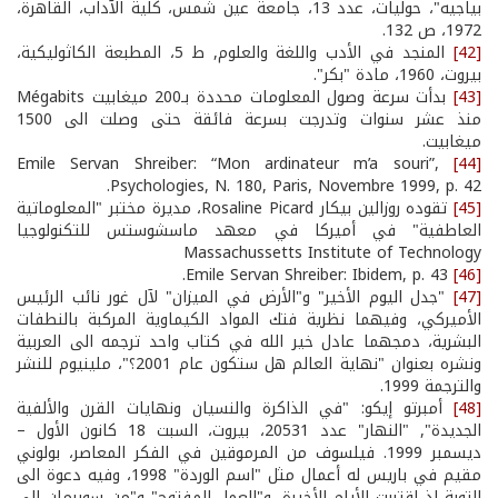
بياجيه"، حوليات، عدد 13، جامعة عين شمس، كلية الآداب، القاهرة،
1972، ص 132.
[42]
المنجد في الأدب واللغة والعلوم, ط 5، المطبعة الكاثوليكية،
بيروت، 1960، مادة "بكر".
[43]
بدأت سرعة وصول المعلومات محددة بـ200 ميغابيت Mégabits
منذ عشر سنوات وتدرجت بسرعة فائقة حتى وصلت الى 1500
ميغابيت.
Emile Servan Shreiber: “Mon ardinateur m’a souri”,
[44]
Psychologies, N. 180, Paris, Novembre 1999, p. 42.
[45]
تقوده روزالين بيكار Rosaline Picard، مديرة مختبر "المعلوماتية
العاطفية" في أميركا في معهد ماسشوستس للتكنولوجيا
Massachussetts Institute of Technology
Emile Servan Shreiber: Ibidem, p. 43.
[46]
[47]
"جدل اليوم الأخير" و"الأرض في الميزان" لآل غور نائب الرئيس
الأميركي، وفيهما نظرية فتك المواد الكيماوية المركبة بالنطفات
البشرية، دمجهما عادل خير الله في كتاب واحد ترجمه الى العربية
ونشره بعنوان "نهاية العالم هل ستكون عام 2001؟"، ملينيوم للنشر
والترجمة 1999.
[48]
أمبرتو إيكو: "في الذاكرة والنسيان ونهايات القرن والألفية
الجديدة", "النهار" عدد 20531، بيروت، السبت 18 كانون الأول –
ديسمبر 1999. فيلسوف من المرموقين في الفكر المعاصر، بولوني
مقيم في باريس له أعمال مثل "اسم الوردة" 1998، وفيه دعوة الى
التوبة اذ اقتربت الأيام الأخيرة، و"العمل المفتوح" و"من سوبرمان الى