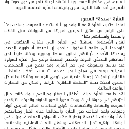
العربية، في مخاطر الصمت، وبتنا نشهد أجيالاً تأمر من دون صوت ولا
تأتمر من أحد، هذا التاريخ، سوى بانزلاقات الفأرة الصامتة القوية.
الفأرة "سيدة" العصور
لماذا اختيرت الفأرة قرعة النوافذ وباباً لاستدعاء المعرفة، وسادت رمزاً
على الرغم من عشق الغربيين لغيرها من الحيوانات مثل الكلاب
والقطط وافتتانهم بها؟
تقول الأسطورة الشرقية في الفأرة التي تشارك العنكبوت في
خلودهما الى ظلمة الشقوق والجحر، إن نصيحة أسطورية المصدر
يسديها الأجداد لأبنائهم تحقق نشاطاً وحيوية وذكاءً خارقاً لدى
أحفادهم الحديثي المولد، وتُختصر النصيحة بوضع حبل الصرّة للمولود
عند يباسه وسقوطه في جحر الفأرة. وقد ينصح في المجتمعات
المدينية برميه في هياج البحر. ومهما تشعبت الأفكار والعادات،
فالفأرة "بالمؤنث" إجمالاً حاضرة في لاوعي الجماعة وكأنها بطلة كل
العصور، اتخذت صفة "السلطة القاهرة" للزراعة والغلال في الحضارات
الزراعية البدائية.
لقد طبعت الفأرة حياة الأطفال الصغار وخيالهم سواء كانت حبال
أصرّتهم في جحرها أم لا. وبدت محوراً للصور الملونة والحركة الانزلاقية
السريعة والنشاط، والاكتشافات الأولى لجماليات العالم الخارجي ألواناً
وحركات. ولقد اجتاحت صور الفأرة وأشكالها حياة الكبار وخيالاتهم
أيضاً، ولأهداف ترفيهية وتجارية غطّت الأسواق المعاصرة، وبرزت في
ألوانها الزاهية تحتل الواجهات، وتشغل اللغات الاعلانية والدعائية،
وتدفع المنتوجات والسلع الخاصة بالأطفال والكبار بشكل لم يسبق له