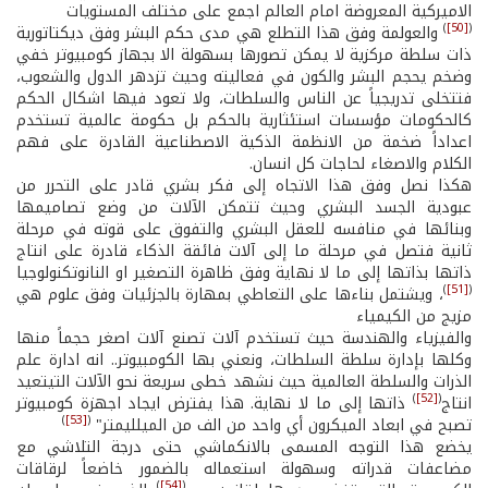
الاميركية المعروضة امام العالم اجمع على مختلف المستويات
)
[50]
(
والعولمة وفق هذا التطلع هي مدى حكم البشر وفق ديكتاتورية
ذات سلطة مركزية لا يمكن تصورها بسهولة الا بجهاز كومبيوتر خفي
وضخم يحجم البشر والكون في فعاليته وحيث تزدهر الدول والشعوب،
فتتخلى تدريجياً عن الناس والسلطات، ولا تعود فيها اشكال الحكم
كالحكومات مؤسسات استئثارية بالحكم بل حكومة عالمية تستخدم
اعداداً ضخمة من الانظمة الذكية الاصطناعية القادرة على فهم
الكلام والاصغاء لحاجات كل انسان.
هكذا نصل وفق هذا الاتجاه إلى فكر بشري قادر على التحرر من
عبودية الجسد البشري وحيث تتمكن الآلات من وضع تصاميمها
وبنائها في منافسه للعقل البشري والتفوق على قوته في مرحلة
ثانية فتصل في مرحلة ما إلى آلات فائقة الذكاء قادرة على انتاج
ذاتها بذاتها إلى ما لا نهاية وفق ظاهرة التصغير او النانوتكنولوجيا
)
[51]
(
، ويشتمل بناءها على التعاطي بمهارة بالجزئيات وفق علوم هي
مزيج من الكيمياء
والفيزياء والهندسة حيث تستخدم آلات تصنع آلات اصغر حجماً منها
وكلها بإدارة سلطة السلطات، ونعني بها الكومبيوتر.. انه ادارة علم
الذرات والسلطة العالمية حيث نشهد خطى سريعة نحو الآلات التيتعيد
)
[52]
(
انتاج
ذاتها إلى ما لا نهاية. هذا يفترض ايجاد اجهزة كومبيوتر
)
[53]
(
تصبح في ابعاد الميكرون أي واحد من الف من الميلليمتر"
يخضع هذا التوجه المسمى بالانكماشي حتى درجة التلاشي مع
مضاعفات قدراته وسهولة استعماله بالضمور خاضعاً لرقاقات
)
[54]
(