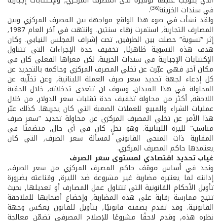
الذي يتوجب عليها توفيره لدى المصرف المركزي, ولإكتتابات إجبارية
(36)
في سندات الخزينة
.
ولقد نشأت في ضوء هذا الواقع مواجهة بين المصرف المركزي وبين
المصارف التجارية, استمرت زهاء سنتين. وانتهت في آخر العام 1987,
إثر “تسوية” حصلت بين الطرفين, تحت إشراف المجلس النيابي. وكان
هدف هذه التسوية ظاهريًا, تخفيف حدة الإجراءات التي تتناول
الإكتتابات الإجبارية في سندات الخزينة. لكن مغزاها الفعلي كان في
مكان آخر. فهي عبّرت عن تخلي المصرف المركزي ­وحاكمه بالتحديد­ عن
كل إدعاء لجهة تحديد سعر صرف العملة اللبنانية, وعن تخلّيه عن
المحاولة في هذا الميدان. وسوف لن تتعدى تدخلاته, خلال الحقبة
اللاحقة, أكثر من محاولة تخفيف حدة تقلبات سعر الدولار, من خلال
عمليات الشراء والمبيع للعملات الصعبة التي كان يجريها. كذلك عبّر
هذا الأمر عن تخلي المصرف المركزي عن محاولة تحديد “سعر صرف
مناسب” لليرة اللبنانية. وهو تخلٍ كان في أي حال, متضمنًا في
المقاربة ذات المنحى القانوني لمسألة سعر الصرف, التي كان
يعتمدها حاكم المصرف المركزي.
غياب تحديد اقتصادي لمستوى سعر الصرف
ونجد في أساس موقف حاكم المصرف المركزي من سعر الصرف,
إدانته لما يعتبره مضاربة غير مشروعة ضد الليرة, وقناعته بضرورة
تأويل الأحكام القانونية التي تتناول عمل المصارف أو تعديلها, بحيث
تتيح ممارسة رقابة على هذه المضاربة, وإخضاع أصحابها للملاحقة
القانونية. وقد تقدم بصفته قانونيًا, بتأويل للقانون يعكس وجهة
نظره هذه, وقدم لاحقًا مشروعًا للإصلاح المصرفي تضمّن معالجة