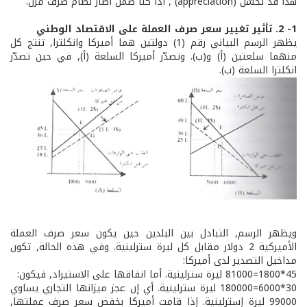
هذا قد تحسّن (appréciation) , اذا كنا ضمن اطار نظام صرف مرن.
1- ­2. تأثير تغيير سعر صرف العملة على الاقتصاد الوطني
يظهر الرسم البياني رقم (1) دولتين هما أميركا وانكلترا, تنتج كل
منهما سلعتين (أ) و(ب). وتصدّر أميركا السلعة (أ), في حين تصدّر
انكلترا السلعة (ب).
ويظهر الرسم, التبادل بين البلدين حين يكون سعر صرف العملة
الأميركية 2 دولار مقابل كل ليرة سترلينية. وفي هذه الحالة, تكون
مداخيل التصدير لدى أميركا:
45*1800=81000 ليرة سترلينية. أما انفاقها على الاستيراد, فيكون:
30*6000=180000 ليرة سترلينية. أي إن عجز ميزانها التجاري يساوي
99000 ليرة إسترلينية. إذا قامت أميركا بخفض سعر صرف عملتها,