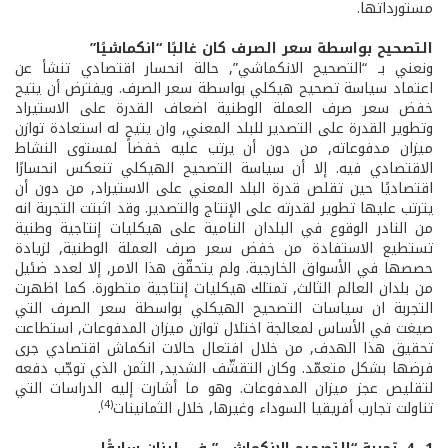
مستورداتها.
التصحيح بواسطة سعر الصرف كان غالبًا “انكماشيًا”
ونعني بـ “التصحيح الانكماشي”, حالة انحسار اقتصادي تنشأ عن
اعتماد سياسة تصحيح هيكلي بواسطة سعر الصرف. ويفترض أن يتيح
خفض سعر صرف العملة الوطنية اضعاف القدرة على الاستيراد
وتطوير القدرة على التصدير للبلد المعني, وان يتيح له استعادة توازن
ميزان مدفوعاته, من دون أن يرتب عليه خفضاً لمستوى النشاط
الاقتصادي فيه. إلا أن سياسة التصحيح الهيكلي تنعكس انحسارًا
اقتصاديًا حين تقلص قدرة البلد المعني على الاستيراد, من دون أن
يترتب عليها تطوير لقدرته على الإنتاج والتصدير. وقد اثبتت التجربة انه
من النادر الوقوع في البلدان النامية على هيكليات إنتاجية وطنية
تستطيع الاستفادة من خفض سعر صرف العملة الوطنية, لزيادة
حصصها في الأسواق الخارجية. ولم يتحقّق هذا الامر, إلا لعدد ضئيل
من بلدان العالم الثالث, تمتلك هيكليات إنتاجية متطورة. كما اظهرت
التجربة ان سياسات التصحيح الهيكلي بواسطة سعر الصرف التي
صيغت في الأساس لمعالجة اختلال توازن ميزان المدفوعات, استطاعت
تحقيق هذا الهدف, من خلال افتعال حالات انكماش اقتصادي جرى
فرضها بشكل متعمّد. وكان التقشّف الشديد, الثمن الذي توجّب دفعه
لتقليص عجز ميزان المدفوعات. وهو ما أشارت إليه الدراسات التي
(4)
تناولت تجارب أفريقيا السوداء وغيرها, خلال الثمانينات
.