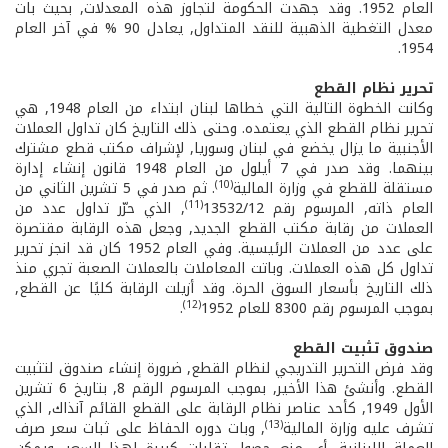
العام 1952. وقد جهدت الحكومة لتجاوز هذه المعدلات, بحيث بات
معدل التغطية الذهبية للنقد المتداول, يعادل 90 % في آخر العام
1954.
تحرير نظام القطع
وكانت الخطوة التالية التي خطاها لبنان ابتداء من العام 1948, هي
تحرير نظام القطع الذي يعتمده. وحتى ذلك التاريخ كان تداول العملات
الأجنبية ما يزال يخضع في لبنان وسوريا, لإشراف مكتب قطع مشترك
بينهما. وقد صدر في 7 أيلول من العام 1948 قانون إنشاء إدارة
(10)
مستقلة للقطع في وزارة المالية
. ثم صدر في 5 تشرين الثاني من
(11)
العام ذاته, المرسوم رقم 13532/12
, الذي حرّر تداول عدد من
العملات من رقابة مكتب القطع الجديد, وجعل هذه الرقابة مقتصرة
على عدد من العملات الرئيسية. وفي العام 1952 كان قد انجز تحرير
تداول كل هذه العملات. وباتت المعاملات بالعملات الصعبة تجري منذ
ذلك التاريخ بأسعار السوق الحرة. وقد أزيلت الرقابة كليًا عن القطع,
(12)
بموجب المرسوم رقم 8300 للعام 1952
.
صندوق تثبيت القطع
وقد فرض التحرير التدريجي لنظام القطع, ضرورة إنشاء صندوق لتثبيت
القطع. وأنشئ هذا الأخير, بموجب المرسوم الرقم 8, بتاريخ 6 تشرين
الأول 1949, كأحد عناصر نظام الرقابة على القطع القائم آنذاك, الذي
(13)
تشرف عليه وزارة المالية
, وبات دوره الحفاظ على ثبات سعر صرف