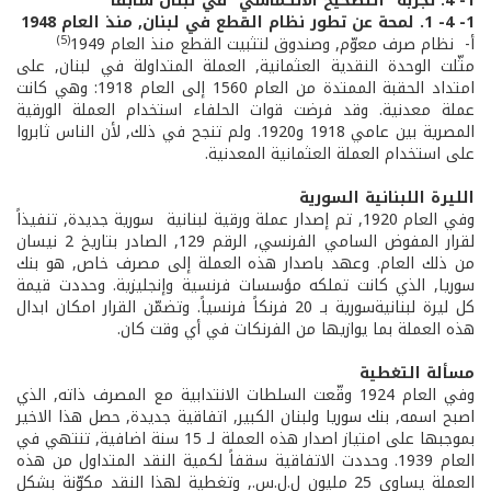
1- 4. تجربة “التصحيح الانكماشي” في لبنان سابقًا
1- ­4- ­1. لمحة عن تطور نظام القطع في لبنان, منذ العام 1948
(5)
أ- ­ نظام صرف معوّم, وصندوق لتثبيت القطع منذ العام 1949
مثّلت الوحدة النقدية العثمانية, العملة المتداولة في لبنان, على
امتداد الحقبة الممتدة من العام 1560 إلى العام 1918: وهي كانت
عملة معدنية. وقد فرضت قوات الحلفاء استخدام العملة الورقية
المصرية بين عامي 1918 و1920. ولم تنجح في ذلك, لأن الناس ثابروا
على استخدام العملة العثمانية المعدنية.
الليرة اللبنانية السورية
وفي العام 1920, تم إصدار عملة ورقية لبنانية ­ سورية جديدة, تنفيذاً
لقرار المفوض السامي الفرنسي, الرقم 129, الصادر بتاريخ 2 نيسان
من ذلك العام. وعهد باصدار هذه العملة إلى مصرف خاص, هو بنك
سوريا, الذي كانت تملكه مؤسسات فرنسية وإنجليزية. وحددت قيمة
كل ليرة لبنانية­سورية بـ 20 فرنكاً فرنسياً. وتضمّن القرار امكان ابدال
هذه العملة بما يوازيها من الفرنكات في أي وقت كان.
مسألة التغطية
وفي العام 1924 وقّعت السلطات الانتدابية مع المصرف ذاته, الذي
اصبح اسمه, بنك سوريا ولبنان الكبير, اتفاقية جديدة, حصل هذا الاخير
بموجبها على امتياز اصدار هذه العملة لـ 15 سنة اضافية, تنتهي في
العام 1939. وحددت الاتفاقية سقفاً لكمية النقد المتداول من هذه
العملة يساوي 25 مليون ل.ل.س., وتغطية لهذا النقد مكوّنة بشكل