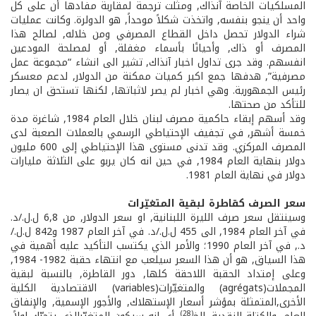
المسلكيات الخاصة آنذاك, ومثلت ترجمة لمقاربة مفادها أن على كل
واحد أن ينجو بنفسه, واتخذت شكلاً موحداً, هو الدولرة. وكانت عمليات
شراء الدولار تحصل داخل القطاع المصرفي ومن خلاله, لصالح هذا
المصرف أو ذاك, وأحيانًا بأسماء مغفلة, أو لمصلحة المودعين
انفسهم. وقد جرى تداول اخبار آنذاك, تشير الى انشاء “مجموعة عمل
مصرفية”, هدفها جمع اكبر كميات ممكنة من الدولار, لدعم معسكر
رئيس الجمهورية. وهي اخبار لم يصر لاثباتها, لكنها تستحق ان يصار
للتأكد من صحتها.
وقد أسهم إبقاء حاكمية مصرف لبنان خلال العام 1984, شاغرة مدة
خمسة أشهر, في تجفيف الإحتياطي الرسمي بالعملات الصعبة لدى
المصرف المركزي. وقد تدنى مستوى هذا الإحتياطي إلى 600 مليون
دولار بنهاية العام 1984, في حين انه كان يربو على الثلاثة مليارات
دولار في نهاية العام 1981.
سعر الصرف كقاطرة لبقية المتغيّرات
وسينتقل سعر صرف الليرة اللبنانية, او سعر الدولار, من 6,8 ل.ل./د.
في آخر العام 1984, الى 455 ل.ل./د. في آخر العام 1987 و842 ل.ل./
د., في آخر العام 1990؛ والأمر الذي يكتسب التأكيد عليه أهمية في
هذا السياق, هو أن هذا السعر سيلعب مع انتهاء حقبة 1982- ­1984,
وعلى إمتداد الحقبة اللاحقة كلها, دور القاطرة, بالنسبة لبقية
المجملات(agrégats) والمتغيّرات(variables) الاقتصادية الكلية
الأخرى,المتمثلة بمؤشر أسعار الإستهلاك, والأجور الإسمية, والإنفاق
(28)