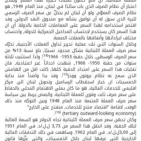
العملة اللبنانية, أي منع حصول تقلبات كبيرة لهذا السعر. ويمكن
اعتبار أن نظام الصرف الذي بات سائدًا في لبنان, منذ العام 1949, هو
نظام الصرف المعوّم, ولو أن لبنان لم يتخلّ عن سعر الصرف الرسمي
لليرة الذي سبق له أن توافق بشأنه مع صندوق النقد الدولي. وقد
اقتصر استخدامه لهذا السعر على المعاملات الخاصة بالدولة. أي ان
هذا السعر كان يستخدم لاحتساب المداخيل الجمركية للدولة, واحتساب
مختلف ايراداتها وأنفاقها بالعملات الصعبة.
وخلال السنوات التي تلت عملية تحرير تداول العملات الأجنبية, تحرّك
سعر صرف العملة اللبنانية بشكل محدود نسبيًا, بلغ نسبة 13% من
(14)
سعر الصرف الوسطي, خلال حقبة 1953­- 1966
. واذا استثنيت ثلاثة
سنوات من حقبة 1950- ­1966, شهدت احداثاً غير اعتيادية, فان
تقلبات هذا السعر على امتداد الحقبة كلها, كانت اقل من الهامش
(15)
الذي سمح به نظام بروتون وودز
. وقد بدا واضحاً منذ بداية
الخمسينات ان خيار استقطاب الرساميل وتحويل لبنان الى مركز
اقليمي للخدمات المالية, هو ما كان يملي الاهتمام المحلي بالحفاظ
على سعر صرف ثابت وقوي للعملة اللبنانية. والبعض يربط بين سياسة
سعر صرف العملة المتبعة منذ العام 1948 وبين التوجّه منذ ذلك
الوقت, لاقامة “اقتصاد منتج للخدمات, منفتح على الخارج”
(16)
.
(tertiary outward-looking economy)
وكان تحسّن سعر صرف العملة اللبنانية تجاه الدولار هو السمة الغالبة
لتلك الحقبة. وقد انتقل هذا السعر من 3,73 ل.ل./د. في العام 1951
إلى 3,00ل.ل./د. في العام 1962. وساهمت في ذلك التدفقات المالية
الخارجية التي عرفها لبنان خلال الخمسينات, والتي عزّزها قانون