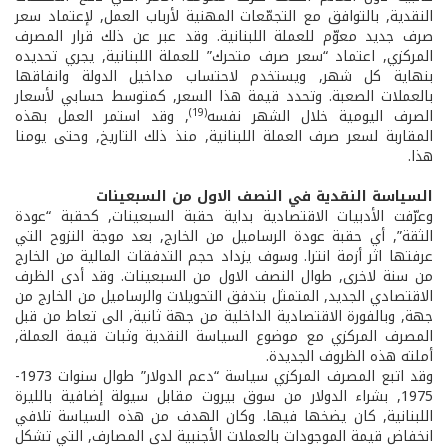
النقدية, بالتوافق مع التجمّعات المهنية لأرباب العمل, لإعتماد سعر
صرف جديد معوّم للعملة اللبنانية. وقد عبر عن ذلك قرار المصرف
المركزي, اعتماد “سعر صرف متحرك” للعملة اللبنانية, يجري تحديده
بنهاية كل شهر, ويستخدم لاحتساب مداخيل الدولة وانفاقها
بالعملات الصعبة. وتحدد قيمة هذا السعر, كمتوسط حسابي لأسعار
(19)
الصرف اليومية خلال الشهر نفسه
, وقد استمر العمل بهذه
المقاربة لسعر صرف العملة اللبنانية, منذ ذلك التاريخ, وحتى يومنا
هذا.
السياسة النقدية في النصف الاول من السبعينات
وعرّفت الأدبيات الاقتصادية بداية حقبة السبعينات, كحقبة “عودة
الثقة”, أي حقبة عودة الرساميل من الخارج, بعد موجة النزوح التي
عرفتها اثر أزمة انترا. وسوف يزداد حجم التدفقات المالية من الخارج
من سنة لاخرى, طوال النصف الاول من السبعينات. وقد أدى الظرف
الاقتصادي الجديد, المتمثل بتدفق التحويلات والرساميل من الخارج من
جهة, وبالفورة الاقتصادية الداخلية من جهة ثانية, الى تعاط من قبل
المصرف المركزي مع موضوع السياسة النقدية وثبات قيمة العملة,
أملته هذه الظروف الجديدة.
وقد اتبع المصرف المركزي سياسة “دعم الدولار” طوال سنوات 1973­-
1975, بشراء الدولار من سوق بيروت مقابل سيولة إضافية بالليرة
اللبنانية, كان يضخها فيها. وكان الهدف من هذه السياسة تلافي
انخفاض قيمة الموجودات بالعملات الأجنبية لدى المصارف, التي تشكل