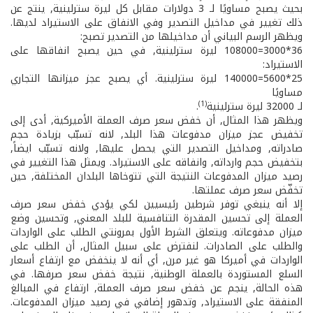
بحيث يصبح مساويًا لـ 3 دولارات مقابل كل ليرة سترلينية, ينتج عن
ذلك تغيير في مداخيل التصدير وفي الانفاق على الاستيراد لديها.
ويظهر الرسم البياني أن مداخيلها من التصدير تصبح:
36*3000=108000 ليرة سترلينية, في حين يصبح انفاقها على
الاستيراد:
25*5600=140000 ليرة سترلينية. أي يصبح عجز ميزانها التجاري
مساويًا
(1)
لـ 32000 ليرة سترلينية
.
ويظهر هذا المثال, أن خفض سعر صرف العملة الأميركية, أدى إلى
تخفيض عجز ميزان مدفوعات هذا البلد, لانه تسبّب بزيادة حجم
صادراته, ومداخيل التصدير التي يحصل عليها, ولانه تسبّب ايضاً,
بتخفيض حجم وارداته, وانفاقه على الاستيراد. ويمثل هذا التغيير في
رصيد ميزان المدفوعات النتيجة التي تتوخاها البلدان المختلفة, حين
تخفّض سعر صرف عملتها.
إلا أنه ينبغي توفر شرطين رئيسيين لكي يؤدي خفض سعر صرف
العملة إلى تحسين المقدرة التنافسية للبلد المعني, وتحسين وضع
ميزان مدفوعاته. ويتعلق الشرط الأول بمرونتي الطلب على الواردات
والطلب على الصادرات. لنفترض على سبيل المثال, أن الطلب على
الواردات في أميركا هو غير مرن, أي أنه لا ينخفض مع ارتفاع أسعار
السلع المستوردة بالعملة الوطنية, نتيجة خفض سعر صرفها. في
هذه الحالة, ينجم عن خفض سعر صرف العملة, ارتفاع في المبالغ
المنفقة على الاستيراد, وتدهور إضافي في رصيد ميزان المدفوعات.