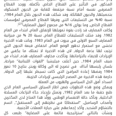
المذكور, في التأثير على القطاع الخاص بأكمله. ووجد القطاع
المصرفي نفسه أمام نسبة مرتفعة للغاية من الديون المشكوك
بتحصيلها, والديون الهالكة. وقد شكلت هذه الديون خلال العام 1984,
نسبة 40% من التسليفات التي وفرها القطاع المصرفي لمؤسسات
(27)
القطاع الخاص, وما يوازي 16% من مجموع أصول المصارف
.
وكانت المصارف قد زادت بقوة تمويلها للإنفاق العام, ابتداء من العام
1982. وقد مثلت التسليفات للقطاع العام, نسبة 20 % من ميزانية
المصارف السبع الاولى في بيروت في العام 1983. وباتت هذه الاخيرة
تخشى مع استمرار تدهور الوضع العام, انخفاض قيمة الديون التي
ترتبت لها بذمة الدولة, لان هذه الاخيرة لا تمتلك ما يكفي من
الإيرادات للايفاء بالتزاماتها. وتأكدت مخاوف المصارف هذه, ابتداء من
صيف العام 1984, حين أعلنت ميليشيا “القوات اللبنانية” صراحة,
بلسان رئيسها آنذاك ­ في تصريح له الى وكالة رويتر, بتاريخ 10 تموز
1984­ رفضها إعادة المرافئ التي كانت تسيطر عليها إلى الدولة,
حارمة هذه الاخيرة من المصدر الرئيسي لإيرادات الخزينة.
انسداد أفق الحل السياسي والهروب من العملة
ويمكن وضع هذه التطورات ضمن اطار السياق السياسي العام الذي
طبع حقبة ما بعد العام 1982, وتمثل بإزدياد حدّة النزاعات المسلحة
الداخلية, وتأكد حالة الانقسام الوطني. وولّد هذا المناخ لدى المدّخرين
وأصحاب الرساميل, “استقطابًا في نظرتهم إلى المستقبل”, اتسم
بالتشاؤم الشديد, وأكد إجماعهم على حيازة العملات الأجنبية.
ونشأت بالتالي “ستراتيجية قائمة على المضاربة” طبعت كل