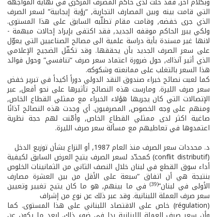
وبكلام آخر, فقد حلّت لدى حاكم المصرف المركزي في نهاية المواجهة
التي قامت بينه وبين المصارف التجارية, “رؤية إيجابية” لسعر الصرف
الذي جرى خفضه, وقامت مقام تطلّبه السابق على هذا المستوى.
ولكي يبرر الحاكم موقفه الجديد, فقد اكتفى بإيراد إحالات مبهمة ­
لانها غير مسندة بأية دراسة علمية­ الى مصالح الصناعيين التي يعوّل
على سعر الصرف الجديد بأن يحققها. وقد تكفّل الضجيج الإعلامي
الذي أثير آنذاك, حول ضرورة اعتماد سعر صرف “تنافسي” وحول فوائد
هذا السعر بالتغلب على ممانعته وشكوكه.
كما لعبت نصائح خبراء صندوق النقد الدولي دوراً أكيداً في تبرير خفض
سعر صرف الليرة. ومارست هذه النصائح تأثيرها على نحو أفعل, عبر
الإتصالات التي كان يجريها هؤلاء الخبراء مع ممثلي القطاع الخاص,
ومنهم على وجه الخصوص, المصرفيون. أي وجدت هذه النصائح آذانًا
صاغية اكثر لدى ممثلي القطاع الخاص, وأمّنت لهم حجة نظرية
اعتمدوها في تعاطيهم مع مسألة سعر صرف الليرة.
د. محددات سعر الصرف منذ العام 1987, أو النزاع بشأن توزيع الدخل
(conflit distributif) كمحدّد لسعر الصرف يتيح العرض السابق لكيفية
أداء سوق القطع في لبنان خلال النصف الثاني من الثمانينات الخلوص
بنتيجة هي أن اتفاق “سبعة على الأقل من بين العشرة مصارف
(39)
الأولى في لبنان”
في ما بينهم, هو ما كان يتيح تغيير وتعيين
سعر صرف العملة اللبنانية. وقد عبر ذلك عن نوع من إشراف
(régulation) خاص على الاقتصاد اللبناني على هذا المستوى. كما
وأن سعر صرف العملة اللبنانية بدا في ضوء ذلك, ابعد ما يكون عن