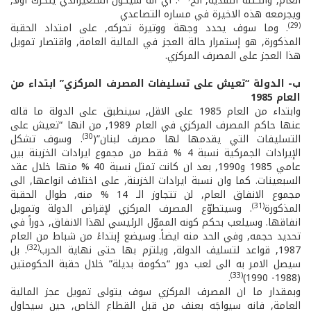
العام, والكتلة النقدية, الخ
. أي انه سيكون المتغيّرالذي يتحرّك اولاً,
ويجرمعه هذه الاخيرة في مساره التصاعدي
(29)
. وما سوف يحدد وجهة ووتيرة تحركه, على امتداد الحقبة
المذكورة, هو إستمرار حالة العجز في المالية العامة, واقتصار تمويل
هذا العجز على المصرف المركزي.
ب-­ الدولة “تعيش على تسليفات المصرف المركزي” ابتداء من
العام 1985
وابتداء من العام 1985 على الاقل, سينطبق على الدولة ما قاله
عنها حاكم المصرف المركزي في العام 1989, من انها “تعيش على
30)
التسليفات التي يقدمها لها مصرف لبنان”(
. وسوف تشكل
الإيرادات الجمركية نسبة 4 % فقط من مجموع ايرادات الخزينة بين
عامي 1985 و1990, بعد ان كانت تمثل نسبة 40 % منها خلال عقد
السبعينات. كما وان نسبة ايرادات الخزينة, على اختلاف انواعها, الى
مجموع الانفاق العام, لن تتجاوز الـ 14 % منه, طوال الحقبة
(31)
المذكورة
. وسيتطوّع المصرف المركزي لإقراض الدولة وتمويل
انفاقها. وسيلعب بحكم كونه المموّل الرئيسي لهذا الانفاق, دوراً في
تحديد حجمه, وفي الحد منه ايضاً. وسيضع إبتداءً من شباط من العام
(32)
1987, قواعد لتسليف الدولة, ويلتزم بها حتى نهاية الحرب
. بل
سيصل الامر به الى لعب دور “حكومة بديلة” خلال حقبة الحكومتين
(33)
.
(1988­- 1990)
وبمقدار ما ان المصرف المركزي سوف يتولى تمويل عجز المالية
العامة, فانه سيواجَه بعنف من قبل القطاع الخاص, حين سيحاول