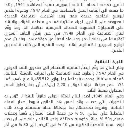
لتأمين تغطية العملة اللبنانية السورية, تنفيذاً لمعاهدة 1944, وهذا
ما دفعه الى ايقاف العمل بالاتفاقية في العام 1947, ودعوة البلدين
لتوقيع اتفاقية جديدة معه. وقد اشترطت الاتفاقية الجديدة
المعروضة على البلدين, اجراء مشترياتهما من منطقة الفرنك, والابقاء
على الامتيازات الممنوحة للمصالح الفرنسية فيهما, الخ. وقد وقّع
لبنان الاتفاقية في العام 1948, في حين رفض الجانب السوري
توقيعها في بداية الامر. وقد عاد لاحقاً عن موقفه هذا. وقد برّر عدم
توقيع السوريين للاتفاقية, انهاء الوحدة النقدية التي كانت قائمة بين
البلدين.
الليرة اللبنانية
وكان لبنان قد وقّع ايضاً, اتفاقية الانضمام الى صندوق النقد الدولي,
في العام 1947. وانطوت هذه الاتفاقية على اعتراف بالعملة اللبنانية,
كعملة مستقلة. وحددت قيمتها بما يوازي 0,455.512 ملغ ذهب. كما
حُدّد سعر صرفها تجاه الدولار بـ 2,20 ل.ل./د., أي بما يتجاوز السعر
المتداول بنسبة الثلث.
(9)
وفي العام 1949, اصدر لبنان للمرّة الاولى قانوناً للنقد
, كرّس به
التطورات التي حصلت. وقد تضمن هذا القانون شروط اصدار العملة
اللبنانية, وشروط تغطيتها, بما يجعلها عملة مستقلة. وحدد هذه
التغطية على اساس, 50 % من قيمة النقد المتداول, ذهباً وعملات
صعبة, و50 % اوراقاً حكومية مختلفة. ونص القانون ذاته على ان يصار
لرفع نسبة التغطية الذهبية من 10 % في تاريخه, الى 30 % في آخر