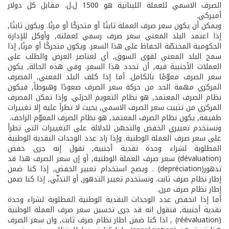
الصرف الاسمي للعملة اللبنانية هو 1500 ل.ل. مقابل كل دولار
أميركي.
ويمكن أن يكون سعر صرف العملة ثابتًا أو متحركًا أو مرنًا. ويكون ثابتًا,
إذا اعتمد البلد المعني سعر صرف رسمي لعملته, وأوكل للإدارة
الحكومية المختصّة الحفاظ على هذا السعر. ويكون متحركًا أو مرنًا, إذا
سمح البلد المعني لقوى السوق, أي لعناصر العرض والطلب على
العملات الأجنبية فيه, أن تحدد هذا السعر. وفي هذه الحالة, يكون
سعر الصرف معوّمًا بالكامل. أما إذا كلف البلد المعني, المصرف
المركزي مهمة الحد من حركة سعر الصرف صعودًا وهبوطاً, فيكون
نظام الصرف المعتمد, هو نظام التعويم الجزئي. وإذا تمكن المصرف
المركزي من تثبيت سعر الصرف الاسمي, بحيث لا تطرأ عليه إلا تغييرات
طفيفة, يكون نظام الصرف المعتمد, هو نظام الصرف المعوّم الزاحف.
ونستخدم تعبيري الخفض والتحسّن للدلالة على التغييرات التي تطرأ
على سعر صرف العملة الوطنية. وإذا زاد عدد الوحدات النقدية الوطنية
المطلوبة لشراء وحدة نقدية أجنبية, نقول إنه جرى خفض
(dévaluation) سعر صرف العملة الوطنية, أو إن سعر الصرف هذا قد
تدهور(depréciation) . ويصح استخدام تعبير الخفض, إذا كنا ضمن
إطار نظام صرف ثابت. ونستخدم تعبير التدهور, أو التدنّي, إذا كنا ضمن
إطار نظام صرف مرن.
أما إذا انخفض عدد الوحدات النقدية الوطنية المطلوبة لشراء وحدة
نقدية أجنبية, فنقول انه قد جرى تحسين سعر صرف العملة الوطنية
(réévaluation) , اذا كنا ضمن اطار نظام صرف ثابت, وان سعر الصرف