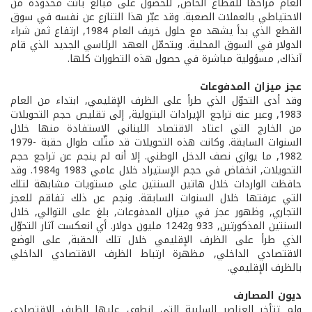
العام مزاحمًا للقطاع الخاص, للحصول على مبالغ باتت محدودة من
الاحتياطي بالعملات الصعبة. وقد عبّر هذا التنازع عن نفسه في سوق
القطع الذي بدأ يشهد مع حلول خريف العام 1984, ارتفاع ثمن شراء
الدولار في السوق المحلية. ويتحمّل العهد الرئاسي الجديد الذي قام
آنذاك, مسؤولية مباشرة في حصول هذه التطورات كلها.
عجز ميزان المدفوعات
وقد أدى التحوّل الذي طرأ على الظرف الإقليمي, ابتداء من العام
1983, وعبر عنه تراجع الإيرادات البترولية, إلى تقليص حجم التحويلات
من الخارج التي اعتاد الاقتصاد اللبناني الاستفادة منها خلال
السنوات السابقة. وكانت هذه التحويلات قد مثّلت طوال حقبة 1979­
1982, ما يوازي نصف الدخل الوطني. إلا أنه لم ينجم عن تراجع حجم
التحويلات, انخفاض في حجم الإستيراد خلال عامي 1983 و1984. وقد
حافظت الواردات خلال هاتين السنتين على مستويات مشابهة لتلك
التي عرفتها خلال السنوات السابقة. ونجم عن ذلك تفاقم للعجز
التجاري, وظهور عجز في ميزان المدفوعات, بلغ على التوالي, خلال
السنتين المذكورتين, 933 و1242 مليون دولار. أي انعكست آثار التحوّل
الذي طرأ على الظرف الإقليمي خلال تلك الحقبة, على الوضع
الاقتصادي الداخلي, مظهرة ارتباط الظرف الاقتصادي الداخلي
بالظرف الإقليمي.
ديون المصارف
ولم تتأخر العناصر السلبية التي انطوى عليها الظرف الاقتصادي