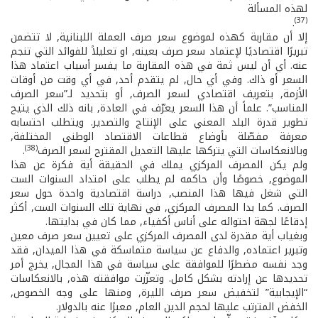
لهذه المسألة
(37)
.
إلا أن مقاربة كهذه لموضوع سعر صرف العملة اللبنانية, لا تتضمن
تبريرًا اقتصاديًا لإعتماد سعر صرف بعينه, او تعليلاً للفوائد التي تنجم
عنه. أي أن ليس ثمة في هذه المقاربة ما يفسر أسباب اعتماد هذا
السعر أو ذاك. وفي أي حال, لم يتقدم أحد, في أي وقت من أوقات
الأزمة, بتعريف اقتصادي لسعر الصرف, أو بتحديد لـ”سعر الصرف
المناسب”. علماً أن هذا السعر يعرّف في العادة, بانه ذلك الذي يتيح
تطوير قدرة البلد المعني على الإنتاج والتصدير. ويتطلب احتسابه
معرفة مفصّلة بأوضاع قطاعات الاقتصاد الوطني المختلفة,
(38)
وبالانعكاسات التي يتركها عليها التعديل المقترح لسعر الصرف
.
ولم يكن المصرف المركزي يملك في الحقيقة أية فكرة عن هذا
الموضوع, خصوصًا وأن حاكمه لم يطلب على امتداد السنوات الست
التي شغل فيها هذا المنصب, دراسة اقتصادية واحدة حول سعر
الصرف. كما بدا المصرف المركزي, في نهاية تلك السنوات الست, أكثر
إدقاعًا لجهة احتوائه على أناس أكفياء, مما كان في بدايتها.
وبغياب أية مقدرة لدى المصرف المركزي على تعيين سعر صرف معين
وتبرير اعتماده, والدفاع عن سياسة متماسكة في هذا الميدان, فقد
وجد نفسه مضطرًا للموافقة على سياسة في هذا المجال, يخرج أمر
تحديدها عن إرادته بشكل كامل. وتعزّزت موافقته هذه, بالانعكاسات
“الإيجابية” لتخفيض سعر صرف الليرة, ومنها على وجه الخصوص,
الخفض المترتب عليها لحجم الدين العام, معبرًا عنه بالدولار.