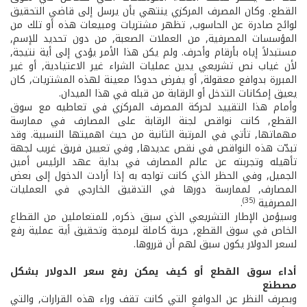
القطع. وكان المصرف المركزي ينتهي بأن يرسل إلى قاضي التحقيق
لوائح صادرة عن الحاسوب, تظهر مشتريات ومبيعات هذه أو تلك من
المؤسسات المصرفية, من العملات الصعبة, من دون تحديد للإسم,
مستبدلاً إياه بأرقام وأحرف. ولم يكن هذا الأمر يؤدي إلى أية نتيجة,
لأن غياب نص تشريعي يدين عمليات الشراء غير الاعتيادية, أو غير
المبررة بدوافع معقولة, أو يفرض حدودًا معينة لهذه المشتريات, كان
يعيق إمكانات التدخل أو الرقابة من قبله في هذا الميدان.
وأمام هذا التقييد لحركة المصرف المركزي في تعاطيه مع سوق
القطع, كانت نواقص لجنة الرقابة على المصارف في ممارسة
مهماتها, تأتي في المرتبة الثانية من حيث اهميتها النسبية. وقد
تبدّت هذه النواقص في نقص عديدها, وفي تعيين فريق غريب لجهة
تأهيله وتجربته عن عالم المصارف في بداية عهد الرئيس أمين
الجميل, وفي الحظر الذي كانت تواجه به إذا أرادت الدخول إلى بعض
المصارف, لممارسة دورها في التدقيق الخارجي في العمليات
(35)
المصرفية
.
وسيؤمن الإطار التشريعي الذي سبق ذكره, للمتعاملين من القطاع
الخاص في سوق القطع, حرية كاملة لبرمجة وتحقيق أية عملية رفع
لسعر الدولار يكون سبق لهم أن قرروها.
أداء سوق القطع أو كيف يمكن رفع سعر الدولار بشكل
مصطنع
وبصرف النظر عن الدوافع التي كانت تقف وراء هذه القرارات, والتي