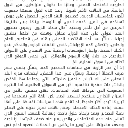
الخارجية للاقتصاد المعني. وغالبًا ما يكونان مترابطين, في الدول
النامية, في الحالات الأكثر شيوعًا. وتجد هذه الدول نفسها مدفوعة
للّجوء للمؤسسات الدولية, كصندوق النقد الدولي, للحصول على قروض
تستخدم في تأمين خدمة الدين, أو للتوسط بينها وبين دائنيها
الغربيين من أجل تأخير وتمديد آجال سداد الديون. ويفرض صندوق
النقد الدولي على هذه الدول, مقابل توسّطه من اجلها, تطبيق
إجراءات يتأثّر بها أداء الاقتصاد الوطني برمّته في قطاعيه, العام
والخاص. وتتضمّن هذه الإجراءات, خفض النفقات الجارية, والتحكم بنمو
الكتلة النقدية, وإجبار المؤسسات الوطنية على الانفتاح على الأسواق
الخارجية, من خلال إزالة الرسوم والعوائق التي تحمي الموقع الذي
تحتله في السوق المحلية, الخ.
إلا أن حجر الزاوية في سياسات التصحيح هذه, يتمثّل بخفض سعر
صرف العملة الوطنية. ويعوّل على هذا الخفض, لإضعاف قدرة البلد
المعني على الاستيراد, ولتحفيز صادراته, التي يجعلها هذا الخفض
بالذات, ذات مقدرة تنافسية اكبر في الاسواق العالمية. أما النتيجة
الملموسة التي تتوخاها هذه السياسات, فهي تحقيق فائض في
الميزان التجاري, يستخدم لتسديد الدين. لكن اللغة التي تعتمدها في
تبريرها تبدو أكثر طموحًا, اذ تقدم هذه السياسات نفسها على أنها
عملية إعادة هيكلة الاقتصاد برمته, بهدف تعزيز قدرته على الإنتاج
بغية التصدير. وتعد بإيجاد حلول ناجحة ونهائية للضعف البنيوي الذي
تعاني منه هذه الاقتصادات, والذي يعبر عنه ضعف قدرتها الإنتاجية
وضعف مقدرتها على توفير ما يكفي من العملات الصعبة لدفع ثمن