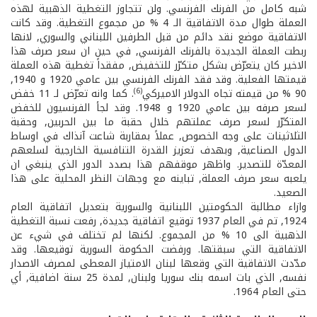
شبه كامل من الفرنك الفرنسي. ولن تتجاوز التغطية الذهبية لهذه
العملة طوال مدة الاتفاقية الـ 4 % من مجموع التغطية. وقد كانت
الاتفاقية موضع نقد دائم من قبل الطرفين اللبناني والسوري, لانها
ربطت العملة الجديدة بالفرنك الفرنسي, في حين ان سعر صرف هذا
الاخير كان يتعرّض بشكل متكرّر للتخفيض, مفقداً تغطية هذه العملة
قيمتها الفعلية. وقد فقد الفرنك الفرنسي بين عامي 1920 و 1940,
(6)
90 % من قيمته تجاه الدولار الاميركي
. كما وانه تعرّض لـ 11 خفض
لسعر صرفه بين عامي 1920 و 1948. وقد لجأ الفرنسيون للخفض
المتكرّر لسعر صرف عملتهم خلال حقبة ما بين الحربين, وحقبة
الثلاثينات على وجه الخصوص, عملاً بمقاربة شاعت آنذاك في اوساط
الدول الصناعية, وبهدف تعزيز القدرة التنافسية الخارجية لسلعهم
المعدّة للتصدير. واظهر موقفهم هذا بصدد الدور الذي ينبغي ان
يلعبه سعر صرف العملة, تباينه مع وجهات النظر المحلية على هذا
الصعيد.
وازاء مطالبة الحكومتين اللبنانية والسورية بتعديل اتفاقية العام
1924, تم في العام 1937 توقيع اتفاقية جديدة, رفعت نسبة التغطية
الذهبية الى 10 % من المجموع. لكنها لم تختلف في شيء عن
الاتفاقية التي سبقتها. ورفضت الحكومة السورية توقيعها. وقد
مدّدت الاتفاقية التي وقعها لبنان الامتياز المعطى لمصرف الاصدار
نفسه, الذي بات اسمه بنك سوريا ولبنان, لمدة 25 سنة اضافية, أي
حتى العام 1964.