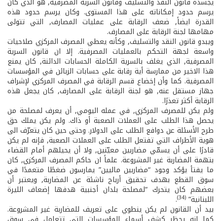
يجسده قانون النقد والتسليف وقانون السرية المصرفية, هو الذي كان
يرسم حدود إمكاناته على هذا المستوى. وكان يرسم حدود هذه
القدرة ايضاً, ضعف الرقابة على عمليات المصارف, التي تتولى
مهامها لجنة الرقابة على المصارف.
ويبدو قانون النقد والتسليف, وكأنه يعطي المصرف المركزي صلاحيات
واسعة لجهة التحكم بالعمليات المصرفية. إلا ان قانون السرية
المصرفية, الذي يغلف بالسرية الكاملة الحسابات الدائنة, كان يمنع
هذا الاخير من ممارسة أية رقابة على حسابات الزبائن في المؤسسات
المصرفية. كما وأن إخضاع قسم الرقابة في المصرف المركزي لإشراف
جهاز مستقل عنه, هو لجنة الرقابة على المصارف, كان يجعل هذه
الرقابة أكثر تعذرًا.
ولم يكن للمصرف المركزي, في عمله اليومي, أن يعرف لمصلحة من
يحصل هذا الطلب على العملات الصعبة أو ذاك. ولم يكن يملك حق
طرح الأسئلة عن دوافع الطلب على الدولار. وحتى حين كان يتعرّف الى
هوية الأطراف التي تفتعل الطلب على العملات الصعبة, فإنه لم يكن
قادرًا على أن يسمّي مضاربين معيّنين, ولا أن يحيلهم أمام القضاء
بتهمة المضاربة غير المشروعة. علماً ان حاكم المصرف المركزي, كان
ما يفتأ يؤكد وجود “مضاربين ماليين” يمارسون ضغطًا متعمدًا في
سوق القطع بهدف تحقيق أرباح ناشئة عن المضاربة, ويعتبر أن
بعضهم كان يتحرك “لمصلحة بلدان أجنبية هدفها إضعاف الليرة
(34)
اللبنانية”
.
بيد أن القانون لم يكن ينطوي على تعريف للمضاربة غير المشروعة.
كما انه يحظر كشف أسماء المؤسسات التي تتعامل في سوق