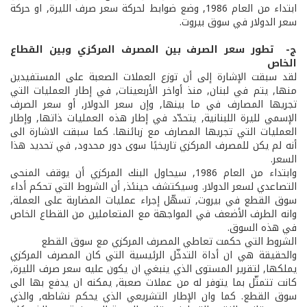
ابتداء من العام 1986, وضع ضوابط لحركة سعر صرف الليرة, او حركة
سعر الدولار في سوق بيروت.
ج- ­ تطور سعر الصرف بين المصرف المركزي وبين القطاع
الخاص
لقد سبقت الإشارة إلى أن توزع العملات الصعبة على المستفيدين
منها, يتم في لبنان, منذ أواخر الأربعينات, في إطار العمليات التي
تجريها المصارف في ما بينها, وإن سعر الدولار, أو سعر الصرف
الإسمي لليرة اللبنانية, يتحدّد في إطار هذه العمليات ذاتها, وإطار
العمليات التي تجريها المصارف مع زبائنها. كما سبقت الاشارة الى
أنه لم يكن للمصرف المركزي تاريخيًا سوى دور محدود, في تحديد هذا
السعر.
وابتداء من العام 1986, سيحاول البنك المركزي أن يوقف المنحى
التصاعدي لسعر الدولار. وسيكتشف حينئذ, أن الشروط التي تحكم أداء
سوق القطع في بيروت, تسهّل إجراء عمليات المضاربة على العملة,
وانه الطرف الأضعف في المواجهة مع المتعاملين من القطاع الخاص
في هذه السوق.
الشروط التي حكمت تعاطي المصرف المركزي مع سوق القطع
والحقيقة هي ان أداة التدخّل الرئيسية التي كان المصرف المركزي
يملكها, لتقرير المستوى الذي ينبغي ان يكون عليه سعر صرف الليرة,
كانت تتمثّل بما يتوفر له من عملات صعبة, يمكنه ان يدفع بها الى
سوق القطع. كما وان الإطار التشريعي الذي يحكم نشاطه, والذي