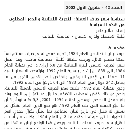
العدد 42 - تشرين الأول 2002
سياسة سعر صرف العملة: التجربة اللبنانية والدور المطلوب
من هذه السياسة
إعداد: د.ألبر داغر
كلية الاقتصاد وادارة الاعمال - الجامعة اللبنانية
مقدمـــــة
عرف لبنان ابتداءً من العام 1984, تجربة خفض لسعر صرف عملته, نشأ
عنها تضخم هائل, وترتبت عليها كلفة اجتماعية فادحة. وقد انتقل
سعر الصرف الاسمي لليرة اللبنانية من 6,8 ل.ل./ د. في نهاية العام
1984, الى 1838 ل.ل./ د., بنهاية العام 1992. وارتفعت الاسعار بنسبة
11 ضعفاً بين هذين التاريخين, وانخفض الحد الادنى للاجور من ما
يعادل 242 دولاراً في العام 1983 الى 64 دولاراً في العام 1992.
وجرى بنهاية العام 1992, تثبيت سعر الصرف الاسمي للعملة اللبنانية.
ونجم عن ذلك خفض لمعدلات التضخم, ما زال مستمرًا إلى اليوم. وقد
بلغ معدل التضخم الوسطي لحقبة 1994-­ 2001, 5,3 % سنوياً. إلا أن
ما ميّز الحقبة التي تلت العام 1992, هو نمو الدين العام بشكل لم
يسبق له مثيل في تاريخ لبنان المعاصر, بما يمثّل تكرارًا لاحدى اهم
التطورات التي عرفتها حقبة ما قبل العام 1984, وكانت من أسباب
انهيار سعر صرف العملة اللبنانية. ويجعل هذا الواقع لبنان مرشحًا من
جديد, لانهيار سعر صرف عملته, ولنشوء تضخم كبير فيه, تفقد معه