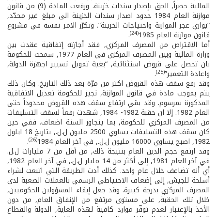
المالية حصراً, الحق بإصدار سندات خزينة. ورفعت المادة (9) من قانون
موازنة العام 1984 حدود اصدار سندات الخزينة الى مبلغ غير محدّد,
“يوازي عجز الموازنة واحتياجات الخزينة”. وتكرّر الامر نفسه في مشروع
(24)
قانون موازنة العام 1985
.
أما الاقتراض من المصرف المركزي, فقد أجازته إتفاقية عقدت بين
وزارة المالية وبين المصرف المركزي في العام 1977, سمحت للحكومة
بان تحصل على قروض استثنائية, “بغية تمويل تسيير اجهزة الدولة,
(25)
واعادة التعمير”
.
وقد رفع سقف هذه القروض اكثر من مرّة بعد ذلك التاريخ. وكان ذلك
يتم بموجب مادة في قانون الموازنة, تجيز للحكومة تعديل الاتفاقية
المذكورة بمرسوم. وقد بقي ارتفاع سقف هذه القروض محدوداً حتى
العام 1982. إلا ان حقبة 1982­- 1984, شهدت رفعاً لسقف التسليفات
من المصرف المركزي للحكومة, بما يتجاوز الستة اضعاف. ففي حين
كان سقف هذه التسليفات يساوي 2500 مليون ل.ل., بتاريخ 18 ايلول
(26)
1982, اصبح يساوي 16000 مليون ل.ل., في آخر العام 1984
.
وقد ارتفع حجم الدين العام بنتيجة ذلك, من أقل من 7 مليارات ل.ل.
في آخر العام 1981, إلى أكثر من 14 مليار ل.ل., في آخر العام 1982,
أي أنه تضاعف خلال عام واحد. كذلك أدت الطريقة التي اتبعت لشراء
أسلحة للجيش, إلى إضعاف الاحتياطي الرسمي بالعملات الصعبة لدى
المصرف المركزي بدرجة كبيرة. وقد جعل إبقاء المسؤولين الحكوميين,
خلال تلك الحقبة, على مستوى مرتفع من الإنفاق العام, من دون
الأخذ بالإعتبار لعدم توفّر موارد كافية لهذه الغاية, الدولة والقطاع