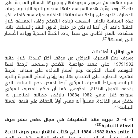
نسبة مهمة من مجموع موجوداتها, وتجنيبها الخسائر المترتبة على
(20)
ذلك
. وقد وفّرت هذه السياسة ذاتها سيولة بالليرة اللبنانية, جعلت
المصارف قادرة على زيادة تسليفاتها الداخلية بحريّة شبه كاملة. لكن
هذه السياسة بالذات, اسهمت بزيادة التضخم وغلاء المعيشة خلال
الحقبة ذاتها. أي أنها لم تكن من منظار قانون النقد والتسليف ذاته,
متشددة بالقدر الكافي في ضبط زيادة الكتلة النقدية وزيادة الأسعار
(21)
التي رافقتها
.
في اوائل الثمانينات
وسوف يعبّر المصرف المركزي عن موقف أكثر تشددًا, خلال حقبة
1979­1982, على صعيد مواجهة التضخم. وسيعمد, ترجمة لهذا
الموقف, لاقناع الحكومة برفع أسعار الفائدة على سندات الخزينة
لتشجيع المصارف على الاكتتاب بها, بما يؤدي لخفض السيولة بالليرة
اللبنانية. وسيلجأ المصرف المركزي أيضاً لخفض حجم التسليف الذي
يقدمه لتمويل الانفاق الحكومي. كما أن حاكم المصرف المركزي
سيواجه خلال عامي 1982 و1983 بالرفض, مطالبة الصناعيين له,
بخفض سعر الفائدة, معتبراً أنه معني أولاً بالحفاظ على قيمة العملة
(22)
اللبنانية
.
1- ­4- ­2. تجربة عقد الثمانينات في مجال خفض سعر صرف
(23)
العملة اللبنانية
أ. عناصر حقبة 1982- ­1984 التي هيّأت لانهيار سعر صرف الليرة