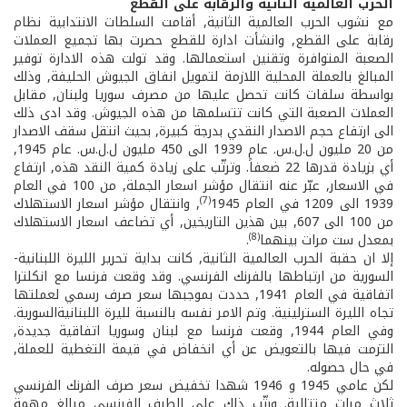
الحرب العالمية الثانية والرقابة على القطع
مع نشوب الحرب العالمية الثانية, أقامت السلطات الانتدابية نظام
رقابة على القطع, وانشأت ادارة للقطع حصرت بها تجميع العملات
الصعبة المتوافرة وتقنين استعمالها. وقد تولت هذه الادارة توفير
المبالغ بالعملة المحلية اللازمة لتمويل انفاق الجيوش الحليفة, وذلك
بواسطة سلفات كانت تحصل عليها من مصرف سوريا ولبنان, مقابل
العملات الصعبة التي كانت تتسلمها من هذه الجيوش. وقد ادى ذلك
الى ارتفاع حجم الاصدار النقدي بدرجة كبيرة, بحيث انتقل سقف الاصدار
من 20 مليون ل.ل.س. عام 1939 الى 450 مليون ل.ل.س. عام 1945,
أي بزيادة قدرها 22 ضعفاً. وترتّب على زيادة كمية النقد هذه, ارتفاع
في الاسعار, عبّر عنه انتقال مؤشر اسعار الجملة, من 100 في العام
(7)
1939 الى 1209 في العام 1945
, وانتقال مؤشر اسعار الاستهلاك
من 100 الى 607, بين هذين التاريخين, أي تضاعف اسعار الاستهلاك
(8)
بمعدل ست مرات بينهما
.
إلا ان حقبة الحرب العالمية الثانية, كانت بداية تحرير الليرة اللبنانية­
السورية من ارتباطها بالفرنك الفرنسي. وقد وقعت فرنسا مع انكلترا
اتفاقية في العام 1941, حددت بموجبها سعر صرف رسمي لعملتها
تجاه الليرة السترلينية. وتم الامر نفسه بالنسبة لليرة اللبنانية­السورية.
وفي العام 1944, وقعت فرنسا مع لبنان وسوريا اتفاقية جديدة,
التزمت فيها بالتعويض عن أي انخفاض في قيمة التغطية للعملة,
في حال حصوله.
لكن عامي 1945 و 1946 شهدا تخفيض سعر صرف الفرنك الفرنسي
ثلاث مرات متتالية. ورتّب ذلك على الطرف الفرنسي مبالغ مهمة