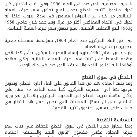
السرية المصرفية الذي صدر في العام 1956. وفي اغلب الاحيان, كان
تحرك صندوق تثبيت القطع يحصل لمنع تحسّن سعر صرف العملة
اللبنانية, من خلال شراء الدولار المعروض في سوق بيروت. علمًا أنه
تحرك في الاتجاه المعاكس أكثر من مرة. وقد عمد خلال عامي 1958
و1963 لبيع العملات الأجنبية, لمنع تدهور سعر صرف العملة اللبنانية.
ب- ­ دور البنك المركزي, منذ العام 1964, كمؤسسة مستقلة معنية
بتحقيق ثبات قيمة العملة:
وابتداء من العام 1964, تاريخ إنشاء المصرف المركزي, تولّى هذا الأخير
مهمة الحفاظ على ثبات سعر صرف العملة اللبنانية. وهي مهمة
أوكلها اليه “قانون النقد والتسليف” الذي صدر في ذلك الوقت.
التدخّل في سوق القطع
وقد نصت المادة 228 من هذا القانون على الغاء ادارة القطع, وتحويل
موجوداتها الى المصرف المركزي. كما نصت المادة 75 منه, على
إيكال مهمة تثبيت القطع الى المصرف المركزي, بالاتفاق مع وزارة
المالية, على ان تسجّل العمليات التي تجري ضمن هذا الاطار في
حساب خاص, يسمى “صندوق تثبيت القطع”.
السياسة النقدية
وبما يتجاوز مجرد التدخل في سوق القطع للحفاظ على ثبات سعر
صرف العملة, عكس مضمون “قانون النقد والتسليف” اهتمام