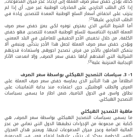
كذلك يؤدي خفض سعر صرف العملة إلى ازدياد عجز ميزان المدفوعات,
إذا كان الطلب الخارجي على الصادرات الوطنية غير مرن, أي إذا لم
يترتب على انخفاض أسعار السلع الوطنية المعدة للتصدير, زيادة في
(2)
الطلب الخارجي عليها
.
أما الشرط الثاني الذي يفترض توفره لكي يعزز خفض سعر صرف
العملة القدرة التنافسية للسلع الوطنية المعدة للتصدير, فهو خفض
الكلفة, من خلال تخفيض الأجر الحقيقي للعاملين في البلد المعني.
ويؤدي خفض سعر صرف العملة لجعل هذا الأجر يتدنّى. وينبغي ألا
يتمكن العاملون بالأجر من فرض تصحيح اجورهم, واستعادة قدرتهم
الشرائية التي أفقدهم أياها خفض سعر الصرف, وإلا انعدمت الآثار
(3)
الإيجابية المترتبة عليه
.
1- ­3. سياسات التصحيح الهيكلي بواسطة سعر الصرف
انطلاقاً من هذا التأثير الذي يمارسه خفض سعر صرف العملة على
العرض والطلب الوطنييّن, جرى اعتماده منذ بداية الثمانينات على
نطاق واسع, في الدول النامية, ضمن اطار ما يسمى بسياسات
التصحيح الهيكلي.
ماهية التصحيح الهيكلي
ما يسمى بسياسات التصحيح الهيكلي بواسطة سعر الصرف, هي
كناية عن مجموعة من الإجراءات تطبقها الدول التي تعاني من عجز
المالية العامة وعجز ميزان المدفوعات لديها. ويعتبر هذان العجزان
بالغي الخطورة بمجرّد ان يترتّب عليهما ارتفاع قوي في المديونية