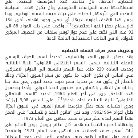
المصارف الخاصة, بأن تحافظ هذه المؤسسة الجديدة, على
استقلاليتها تجاه السياسات الحكومية, وبأن يكون هدف السياسة
النقدية التي تتّبعها, الحفاظ على ثبات قيمة العملة الوطنية, وبما
يجعل هذا الهدف أولوية لديها, أي ينفي وجود اهداف أخرى لها,
(17)
كالإسهام بحفز النمو الاقتصادي
. وأكدت على ذلك المواد 88 الى
92 منه, التي نصّت على عدم جواز توفير سلفات من المصرف المركزي
للدولة, إلا في الحالات الاستثنائية البالغة الدقة.
وتعريف سعر صرف العملة اللبنانية
وقد تضمّن قانون النقد والتسليف, تحديداً لسعر الصرف الرسمي
للعملة اللبنانية, سمي “السعر الانتقالي القانوني” لليرة اللبنانية.
وحددت المادة 229 منه, هذا السعر بالنسبة الى الدولار الاميركي,
على اساس ان يكون “اقرب ما يكون من سعر السوق الحرّة”, وذلك
بانتظار ان يكون قد تم تحديد سعر صرف جديد لليرة, يعبر عنه بما
يقابله من الذهب, بالاتفاق مع صندوق النقد الدولي. وأخذاً بمضمون
هذه المادة, جرى في آخر العام 1964, تحديد “السعر الانتقالي
(18)
القانوني” لليرة اللبنانية تجاه الدولار
, على اساس 3,08 ل.ل./د.
وجرى احتسابه بحيث يمثّل متوسط اسعار الصرف في السوق الحرّة,
خلال اعوام 1962­1964. وقد نص “قانون النقد والتسليف” على العمل
بهذا السعر لمدة عشر سنوات فقط تنتهي في العام 1973.
وبانتهاء الحقبة الانتقالية هذه, كان نظام بروتون وودز, القائم على
ثبات أسعار صرف العملات, قد انتهى منذ العام 1971. واعتمدت
غالبية دول العالم أنظمة صرف معوّمة. الأمر الذي دفع السلطات