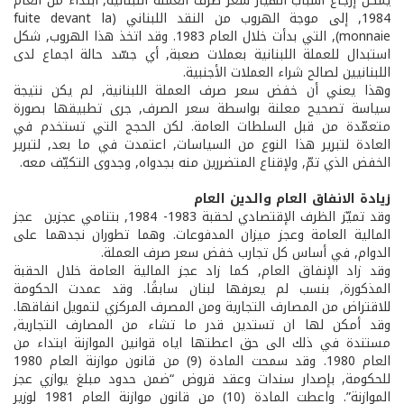
يمكن إرجاع أسباب انهيار سعر صرف العملة اللبنانية, ابتداء من العام
1984, إلى موجة الهروب من النقد اللبناني (fuite devant la
monnaie), التي بدأت خلال العام 1983. وقد اتخذ هذا الهروب, شكل
استبدال للعملة اللبنانية بعملات صعبة, أي جسّد حالة اجماع لدى
اللبنانيين لصالح شراء العملات الأجنبية.
وهذا يعني أن خفض سعر صرف العملة اللبنانية, لم يكن نتيجة
سياسة تصحيح معلنة بواسطة سعر الصرف, جرى تطبيقها بصورة
متعمّدة من قبل السلطات العامة. لكن الحجج التي تستخدم في
العادة لتبرير هذا النوع من السياسات, اعتمدت في ما بعد, لتبرير
الخفض الذي تمّ, ولإقناع المتضررين منه بجدواه, وجدوى التكيّف معه.
زيادة الانفاق العام والدين العام
وقد تميّز الظرف الإقتصادي لحقبة 1983­- 1984, بتنامي عجزين ­ عجز
المالية العامة وعجز ميزان المدفوعات. وهما تطوران نجدهما على
الدوام, في أساس كل تجارب خفض سعر صرف العملة.
وقد زاد الإنفاق العام, كما زاد عجز المالية العامة خلال الحقبة
المذكورة, بنسب لم يعرفها لبنان سابقًا. وقد عمدت الحكومة
للاقتراض من المصارف التجارية ومن المصرف المركزي لتمويل انفاقها.
وقد أمكن لها ان تستدين قدر ما تشاء من المصارف التجارية,
مستندة في ذلك الى حق اعطتها اياه قوانين الموازنة ابتداء من
العام 1980. وقد سمحت المادة (9) من قانون موازنة العام 1980
للحكومة, بإصدار سندات وعقد قروض “ضمن حدود مبلغ يوازي عجز
الموازنة”. واعطت المادة (10) من قانون موازنة العام 1981 لوزير