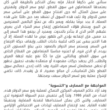
سنأتي على ذكرها لاحقًا, فإنه يمكن التذكير بالطريقة التي كان
يعتمدها المتعاملون في سوق القطع, لرفع سعر الدولار. ولنفترض
على سبيل المثال, أنه جرى افتتاح سوق القطع على أساس سعر
معين للدولار. ولا تلبث هذه السوق أن تشهد بعد حين طلبًا على هذه
العملة, لا يجد عرضًا يقابله. ويعبر ذلك عن تمنّع البائعين المفترضين
عن البيع. وينتظر هؤلاء المتعاملون إرتفاع سعر الشراء الذي يعرض
عليهم. الأمر الذي لا يتأخر بالحدوث. وبمجرد أن يرتفع هذا السعر إلى
حد معين, فإن ارتفاعه يؤدي الى ظهور عرض ما لهذه العملة. إلا أن
هذا الاخير يبقى غير كاف لتلبية حاجات الطلب, وإيقاف حركة الارتفاع
في السعر. ويستمر سعر الدولار بالصعود حتى يبلغ المستوى الذي
يريده, أو الذي قرره, أو اعتبره مناسبًا المتعاملون من القطاع الخاص
في سوق القطع. وبالتالي, فإن ما كنّا نقع عليه لجهة العرض
والطلب, كان يجسّد حركات مقصودة أو متعمّدة بهدف تحقيق تدهور
أو تحسّن مصطنعان لسعر صرف الليرة. وقد كانت إحدى خصائص سوق
القطع خلال الثمانينات, أن مبالغ صغيرة, لا بل زهيدة, كانت تكفي
لإشراع عملية رفع لسعر الدولار سبقت برمجتها.
المواجهة مع المصارف و”التسوية”
وقد أراد حاكم المصرف المركزي التصدّي لعملية رفع سعر الدولار هذه,
ابتداء من العام 1986. ولجأ إلى تخفيض حجم السيولة المتوفرة لدى
المصارف, والتي كان يمكن استخدامها لتغذية المضاربة. وتحقيقًا
لهذه الغاية, عمد لإخضاع المصارف لزيادات في الاحتياطي الإلزامي