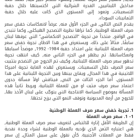
مداخيل اللبنانيين, القدرة الشرائية التي اكتسبتها خلال حقبة
التسعينات, وتعود إلى المستوى الذي كانت عليه خلال حقبة
الثمانينات السوداء.
يقدم النص التالي, في الجزء الأول منه, عرضاً لانعكاسات خفض سعر
صرف العملة الوطنية, كما تراها نظرية التصحيح الهيكلي, وكما تتبدى
في الواقع, متخذاً من تجربة “التصحيح الانكماشي” التي عرفها لبنان
سابقًا, مثالاً على ذلك. ويستعرض في هذا الاطار, تجربة خفض سعر
صرف العملة اللبنانية على امتداد حقبة 1984-­ 1992, موضحاً اسبابها
وانعكاساتها. ثم يظهر في الجزء الثاني منه, كيف انتهت تجربة
تدهور سعر صرف العملة اللبنانية, وكيف تم الخروج من التضخم بتثبيت
سعر الصرف خلال التسعينات. ويستعرض لهذه الغاية تجربة اميركا
اللاتينية في هذا المجال, ويقارن بينها وبين التجربة اللبنانية على هذا
المستوى. أما الجزء الثالث من النص, فيناقش اولاً مسألة جدوى
اعتماد سعر صرف مثبت او مرن للعملة اللبنانية. ويربط ثانياً هذه
المسألة بموضوع السياسة الانتاجية التي يتوجّب على لبنان الأخذ بها,
للخروج من أزمة المديونية وتوقف النمو التي يرزح تحتها.
1ـ تجربة خفض سعر صرف العملة الوطنية
1- ­1. سعر صرف العملة
إن الطريقة الأقل إثارة للالتباس لتعريف سعر صرف العملة الوطنية,
هي اعتباره الثمن الذي نؤديه بالعملة الوطنية لشراء وحدة نقدية
فقط من العملات الأجنبية. كأن نقول على سبيل المثال, إن سعر