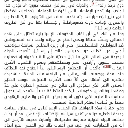
)
[34]
(
دون تردد زائد”
. والدولة في إسرائيل, يضيف درورو: “لا تؤدي هذا
الواجب, ولا تحظر الإملاءات التي تفرضها الجماعات (جماعات الضغط)
التي تثير الإضطرابات... وتستخدم العنف في الشوارع, بالردّ المطلوب
والضروري لإقامة دولة ديموقراطية والإحتفاظ بها في ظل الظروف
الخاصة بإسرائيل”.
وما من شك في أن اغلب الحكومات الإسرائيلية تحتال على هذه
الحقائق وتلتفّ عليها وتغض النظر عن جرائم واعتداءات المستوطنين
ضد المواطنين الفلسطينيين, حتى أن وزيرة التعليم السابقة شولاميت
ألوني, من أقطاب حزب ميرتس, قالت إن إسرائيل “أصبحت الدولة
الوحيدة في العالم التي ما تزال مصرّة على البقاء كدولة إستعمارية
تغتصب حقوق وأراضي الغير وتضطهدهم وتسوم الشعوب الأخرى
)
[35]
(
العذاب”
. وأكدت أن المجتمع الإسرائيلي بدأ الجنوح نحو التطرّف
منذ مدة ووصفته بأنه يعاني من الإنقسامات الحادة والشديدة
مشيرة الى أملها في ألاّ تقف الأحزاب الليبرالية موقف التفرّج
السلبي الأمر الذي سيؤدي الى نتائج في منتهى الخطورة على حدّ
وصفها. وقالت إن حكومات الليكود المتطرفة دينياً ستعمد الى تحويل
سياسات التعليم لكي تكون أشبه بمركز للتبشير والتعليم اليهودي
بعيداً عن ثقافة السلام العالمية المنفتحة.
وفي مقابل هذه المواقف قرّر الجيش الإسرائيلي, في سياق سياسة
جديدة لتغطية جرائمه, تغيير سياسة الإنكشاف الإعلامي بعد أن بدأت
محكمة الجزاء الدولية ممارسة صلاحياتها. وأشارت صحيفة هآرتس الى
أنه في المداولات التي جرت في أعقاب ذلك في الجيش, تقرر اتخاذ