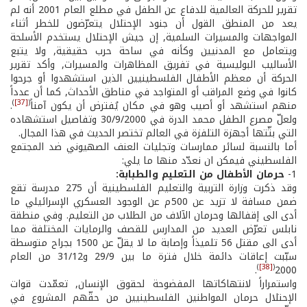
تقرير للحركة العالمية للدفاع عن الطفل في مطلع العام 2001 أنه لم
يعد من المنطق القول أن جنود الإحتلال يتعرّضون للخطر أثناء
المواجهات والمسيرات السلمية, إن جيش الإحتلال يستخدم الأسلحة
ويتعامل مع المدنيين وكأنه في ساحة حرب حقيقية, ولا يتبع
الأساليب البوليسية في تفريق المظاهرات والمسيرات, وأكد تقرير
الحركة أن معظم الأطفال الفلسطينيين الذين استشهدوا أو جرحوا
كانوا في وضع المراقب أو المتواجد في مناطق الأحداث, كما أن عدداً
)
[37]
(
منهم استشهد أو أصيب وهو في مكان يُفترض أن يكون آمناً
.
ولعلّ مصرع الطفل محمد الدرة في 30/9/2000 وتفاصيل استشهاده
التي بثّتها أجهزة التلفزة في العالم تختصر الحديث في هذا المجال.
أما بالنسبة لسائر ممارسات وتجليات العنف الصهيوني ضد المجتمع
الفلسطيني فيمكن ان نعدّد منها ما يلي:
1­-
حرمان الأطفال من التعليم والطبابة:
وقد ذكرت وزارة التربية والتعليم الفلسطينية أن 275 مدرسة تقع
ضمن مسافة لا تزيد عن 500م عن الوجود العسكري الإسرائيلي ما
أدى الى إقفالها وحرمان الآلاف من الطلاب من التعليم. وفي منطقة
نابلس تعرّض العديد من المدارس للقصف والرمايات المختلفة مما
أدى الى مقتل 56 تلميذاً وإصابة ما لا يقلّ عن 1500 بجراح متوسطة
سبّبت إعاقات دائمة خلال فترة ما بين 29/9 و31/12 من العام
)
[38]
(
.
2000
واستمراراً لانتهاكاتها المفضوحة لحقوق الإنسان, تعمّدت قوات
الإحتلال حرمان المواطنين الفلسطينيين من حقّهم المشروع في