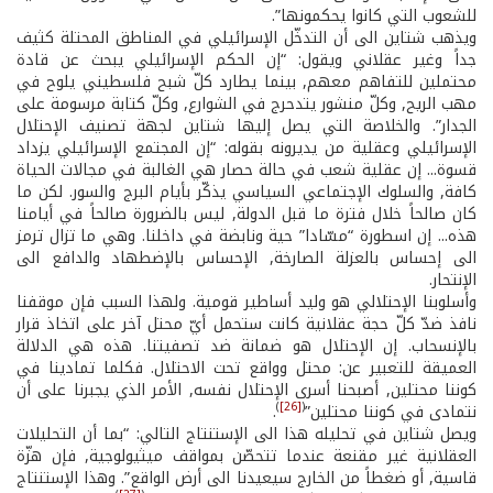
للشعوب التي كانوا يحكمونها”.
ويذهب شتاين الى أن التدخّل الإسرائيلي في المناطق المحتلة كثيف
جداً وغير عقلاني ويقول: “إن الحكم الإسرائيلي يبحث عن قادة
محتملين للتفاهم معهم, بينما يطارد كلّ شبح فلسطيني يلوح في
مهب الريح, وكلّ منشور يتدحرج في الشوارع, وكلّ كتابة مرسومة على
الجدار”. والخلاصة التي يصل إليها شتاين لجهة تصنيف الإحتلال
الإسرائيلي وعقلية من يديرونه بقوله: “إن المجتمع الإسرائيلي يزداد
قسوة... إن عقلية شعب في حالة حصار هي الغالبة في مجالات الحياة
كافة, والسلوك الإجتماعي السياسي يذكّر بأيام البرج والسور. لكن ما
كان صالحاً خلال فترة ما قبل الدولة, ليس بالضرورة صالحاً في أيامنا
هذه... إن اسطورة “مسّادا” حية ونابضة في داخلنا. وهي ما تزال ترمز
الى إحساس بالعزلة الصارخة, الإحساس بالإضطهاد والدافع الى
الإنتحار.
وأسلوبنا الإحتلالي هو وليد أساطير قومية. ولهذا السبب فإن موقفنا
نافذ ضدّ كلّ حجة عقلانية كانت ستحمل أيّ محتل آخر على اتخاذ قرار
بالإنسحاب. إن الإحتلال هو ضمانة ضد تصفيتنا. هذه هي الدلالة
العميقة للتعبير عن: محتل وواقع تحت الاحتلال. فكلما تمادينا في
كوننا محتلين, أصبحنا أسرى الإحتلال نفسه, الأمر الذي يجبرنا على أن
)
[26]
(
نتمادى في كوننا محتلين”
.
ويصل شتاين في تحليله هذا الى الإستنتاج التالي: “بما أن التحليلات
العقلانية غير مقنعة عندما تتحصّن بمواقف ميثيولوجية, فإن هزّة
قاسية, أو ضغطاً من الخارج سيعيدنا الى أرض الواقع”. وهذا الإستنتاج