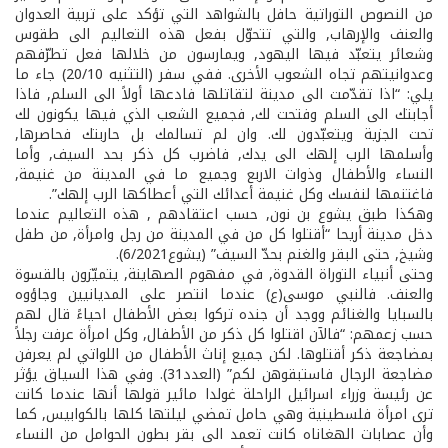
من النصوص التوراتية حافل بالشواهد التي تؤكد على تربية العدوان
والعنف والإرهاب, والتي تتحوّل بفعل هذه التعاليم الى طقوس
وشعائر يتعبّد فيها اليهود, ويمارسون من خلالها فعل تطرّفهم
وعدوانيتهم تجاه الشعوب الأخرى. ففي سفر (التثنيه 20/10) جاء ما
يلي: “اذا تقدّمت الى مدينة لتقاتلها فادعها أولاً الى السلم, فاذا
أجابتك الى السلم وفتحت لك, فجميع الشعب الذي فيها يكونون لك
تحت الجزية ويتعبّدون لك. وان لم تسالمك بل حاربتك فحاصرها,
وأسلمها الرب إلهك الى يدك, فاضرب كل ذكر بحد السيف, وأما
النساء والأطفال وذوات الاربع وجميع ما في المدينة من غنيمة,
فاغتنمها لنفسك وكل غنيمة أعدائك التي أعطاكها الرب إلهك”.
وهكذا طبق يشوع بن نون, حسب اعتقادهم , هذه التعاليم عندما
دخل مدينة أريحا “أقتلوا كل من في المدينة من رجل وامرأة, من طفل
وشيخ, حتى البقر والغنم بحدّ السيف” (يشوع6/20­21).
وحتى أنبياء التوراة القدوة, في مفهوم الصهاينة, يتميّزون بالقسوة
والعنف. فالنبي موسى(ع) عندما انتصر على المديانيين وجاؤوه
بالسبايا والغنائم ووجد أن جنده تركوا بعض الأطفال احياءً قال لهم
حسب زعمهم: “فالآن اقتلوا كل ذكر من الأطفال, وكل امرأة عرفت رجلاً
بمضاجعة ذكر أقتلوها. لكن جميع إناث الأطفال من اللواتي لم يعرفن
مضاجعة الرجال فاستبقوهن لكم” (العدد31). وفي هذا السياق يؤثر
عن رئيسة وزراء اسرائيل الراحلة غولدا مائير قولها أنها عندما كانت
ترى امرأة فلسطينية وهي حامل تمضي ليلتها كلها بالكوابيس, كما
وأن عصابات الهغاناه كانت تعمد الى بقر بطون الحوامل من النساء