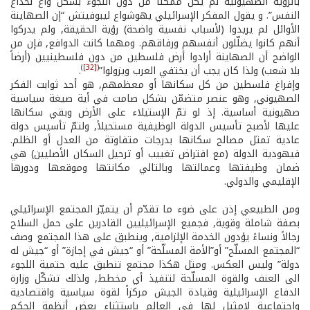
بالرؤية الصهيونية لم يكن ممكناً من دون اللجوء بشكل واع لخداع
النفس”. و يقول المفكر الإسرائيلي يهوشواع ليبوفيتش “إن الصهاينة
الأوائل لم يريدوا (لأسباب نفسية واضحة) رؤية الحقيقة, ولم يدركوا
أنهم كانوا يضلّلون أنفسهم ورفاقهم. ومهما كانت الدوافع, فإن من
الواضح أن الصهاينة أرادوا أرض فلسطين من دون فلسطينيين (أرضاً
)
[32]
(
بلا شعب) ولذا كان يجب أن يختفي العرب ويزولوا”
.
وإفراغ فلسطين من كل سكانها أو معظمهم, هو أحد ثوابت الفكر
الصهيوني, وهو عنصر متضمّن بشكل صامت في أية صيغة سياسية
صهيونية أساسية. إذ لو تمّ الإستيلاء على الأرض وبقي سكانها
عليها لأصبح تأسيس الدولة الوظيفية مستحيلاً, ولتمّ تأسيس دولة
عادية تمثل مصالح سكانها بدرجات متفاوتة من العدل أو الظلم.
فيهودية الدولة (مع افتراض تغييب أو ترحيل السكان الأصليين) هي
ضمان وظيفتها وعمالتها وبالتالي مكانتها وموقعها ودورها
الإقليمي والدولي.
ومن الطبيعي إذن على ضوء ما تقدّم أن يتميّز المجتمع الإسرائيلي
بصفة شاملة وقوية, فجميع الإسرائيليين القادرين على حمل السلاح
رجالاً ونساءً يؤدون الخدمة الإلزامية, وينطبق على هذا المجتمع وصف
“المجتمع المسلّح” أو”الأمة المسلّحة” أو “جيش في إجازة” أو “جيش له
دولة” وليس العكس. ومثل هكذا مجتمع تنطبق عليه حتمية اللجوء
الى العنف والقوة المسلّحة لتنفيذ أي مخطط, ولذلك تشكّل وزارة
الدفاع الإسرائيلية وقيادة الجيش مركزاً لقوة سياسية واقتصادية
واجتماعية لامثيل لها في العالم باستثناء بعض أنظمة الحكم