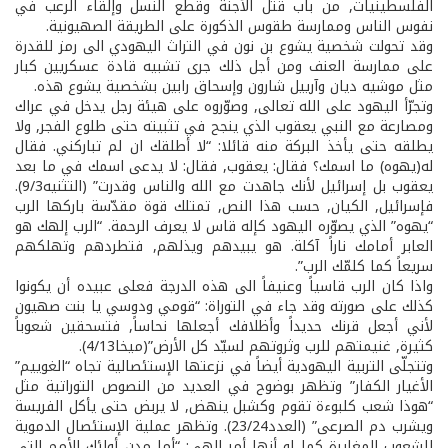
الفلسطينيات, من باب قتل الأجنة وقطع النسل وإلقاء الرعب في
نفوس الناس وممارسة طقوس الذكورة على الطريقة الصهيونية.
وقد تحولت شخصية يشوع بن نون في التراث اليهودي الى رمز للقدرة
على ممارسة العنف ومن أجل ذلك جرى تشبيه قادة عسكريين كبار
مثل موشيه ديان وآرييل شارون وإسحاق رابين بشخصية يشوع هذه.
وتجرّأ اليهود على الله تعالى, وصوّروه على هيئة رجل يدخل في عراك
ومصارعة مع النبي يعقوب الذي ينجح في تثبيته حتى طلوع الفجر, ولا
يطلقه حتى يأخذ البركة منه قائلا: “لا أطلقك ان لم تباركني. فقال
له(يهوه) ما اسمك؟ فقال: يعقوب, فقال: لا يدعى اسمك في ما بعد
يعقوب بل إسرائيل لأنك جاهدت مع الله والناس وقدرت” (التثنيه9/3).
فإسرائيل, الكيان, حسب هذا النص, تمتلك قوة مقدّسة باركها الرب
“يهوه” الذي يصوّره اليهود كإله قاس لا يعرف الرحمة. “الرب إلهك هو
العابر أمامك ناراً آكلة. هو يبيدهم ويذلهم, فتطردهم وتهلكهم
سريعاً كما كلمّك الرب”.
واذا كان الرب قاسياً وعنيفاً الى هذه الدرجة فعلى عبيده أن يكونوا
كذلك على صورته وقد جاء في التوراة: “قومي ودوسي يا بنت صهيون
لأني أجعل قرنك حديداً وأظلافك أجعلها نحاساً, فتسحقين شعوباً
كثيرة, غنيمتهم للرب وثروتهم لسيّد كل الأرض”(ميخا4/13).
وتتجلّى التربية اليهودية أيضاً في نزعتها الإستئصالية تجاه “الغوييم”
الأغيار الكفار” وتظهر بوضوح في العديد من النصوص التوراتية مثل
“هوذا شعب كلبوءة تقوم وكشبل ينهض, لا يربض حتى يأكل الفريسة
ويشرب دم الصرعى” (العدد23/24). وتظهر عملية الإستئصال الدموية
للشعوب المغايرة كما لو أنها أمر إلهي: “أما مدن أولئك الأمم التي