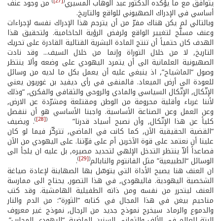
)
[27]
(
يتوافق مع ما يؤكده الدكتور عبد الوهاب المسيري
من وجود عنف
أساسي في الإدراك الصهيوني للواقع والتاريخ.
وبالتالي لم يكن هناك مفرّ من أن يترجم هذا الإدراك نفسه لإجراءات
وعنف مسلّح لتغيير الواقع ولرفض الرؤية الحاخامية. ولتحقيق هذا
الهدف كان حتمياً أن تنتج المادة البشرية القتالية القادرة على تحريك
التاريخ, لا من خلال التوراة وإنما من خلال السيف... وقد نادت
الصهيونية العلمانية الى أن يتمرد اليهودي على وضعه وألا ينتظر
وصول “الماشياح”, اذ ينبغي عليه أن يعمل بكل ما لديه من وسائل
للعودة الى أرض الميعاد. فالمنفى في رأي ديفيد بن غوريون يعني
الإتّكال, الإتّكال السياسي والمادي والروحي والثقافي والفكري, “وذلك
لأننا غرباء وأقلية محرومة من الوطن ومقتلعة ومشرّدة عن الارض,
وعن العمل وعن الصناعة الأساسية. واجبنا الأساسي هو أن ننفصل
)
[28]
(
كلياً عن هذا الإتّكال, وأن نصبح أسياد قدرنا”
. ويضيف
“القضية الحقيقية الآن, كما كانت في الماضي, تتركّز فيما لو كان
علينا أن نعتمد على قوة الآخرين أم على قوّتنا. على اليهودي من الآن
فصاعداً ألاّ ينتظر التدخل الإلهي لتحديد مصيره, بل عليه ان يلجأ الى
)
[29]
(
الوسائل “الطبيعية” مثل الفانتوم والنابالم
.
ان العنف هنا يصبح الأداة التي يتوسّل بها الصهاينة لإعادة صياغة
الشخصية اليهودية. فاليهودي, في هذا التصور, يحتاج الى ممارسة
العنف ليتحرر من نفسه ومن ذاته الطفيلية الهامشية. وقد كتب
مناحيم بيغن في هذا المجال في كتابه “الثورة”: من الدم والنار
والدموع والرماد سيخرج نموذج جديد من الرجال, نموذج غير معروف
البتة للعالم في الألف والثماني السنين الماضية. “اليهودي المحارب”.