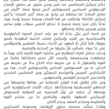
حكام إسرائيل المتعاقبين منذ رابين وحتى شارون عن تحقيق الإشباع
الإيديولوجي السياسي للمستوطنين الذين رفضوا شعار “الأرض في
مقابل السلام” لما يتضمّنه من تراجع عن شعار “أرض الميعاد” و”أرض
إسرائيل الكاملة” وانطلقت من هنا اللعنات وسقط خمسة رؤساء وزراء
تباعاً خلال فترة زمنية قصيرة لا تتجاوز الخمس سنوات, وهم شامير
ورابين وبيريس وباراك ونتنياهو.
من ناحية أخرى تبيّن تباعاً أنه مع تزايد اتساع الفجوة التكنولوجية
والاستراتيجية بين العرب وإسرائيل, إنفلتت الذئبية اليهودية بأبشع
صورها, طلباً للثأر, ثأر اليهود من الأعداء جميعاً, الفعليين والمتوهّمين
على حدّ سواء, بأساليب قلّ نظيرها من السادية والفاشية.
ودخلت جحافل الغزاة الصهاينة في فانتازيا القوة لأقلية كانت يوماً ما
مضطهدة ومستضعفة, وأصبحت الآن تشعر بامتلاكها فائضاً من
القوة والعنفوان لا بد من تفريغه تجاه الخارج بدلاً من تفريغه في
الداخل, ما بين المستوطنين القدامى والمستوطنين الجدد, وما بين
الأشكنازيين الغربيين والمزراحيم الشرقيّين وبين العلمانيين الملحدين
والمتدينين الحريديم القوميين والمتصوفين...
ومن خلال إطلاق هذه النوازع العدوانية من عقالها وتفريغها في
الجماهير الفلسطينية وممتلكاتها, تحركت الآليات السيكولوجية التي
بوسعها أن تخفف من توتّر الشخصية غير المتوازنة للمستوطن
الإسرائيلي المنهوك بالخوف والتناقض ما بين مشاعر القوة
والغطرسة ومشاعر الضعف وعدم الأمان.
وهكذا تمكّنت شخصية شارون الإرهابية, ومجموعة العسكريين