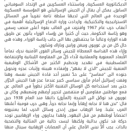
الديكتاتورية العسكرية, وباستثناء العسكريين في الإتحاد السوفياتي
السابق, يمكن أن يقال أن الجيش الإسرائيلي هو المؤسسة العسكرية
الوحيدة في العالم التي لديها سلطة تامة تقريباً في المسائل
الاستراتيجية والتكتيكية. وازدادت وزارة الدفاع الإسرائيلية أهمية في
أعقاب حرب عام 1967 واقترنت في الغالب بقوة أعلى منصب رسمي
وهو رئاسة الحكومة, حيث أن كثيراً من رؤساء الوزراء يأتون عن طريق
هذه الوزارة وغالباً ما يحتفظون بها الى جانب رئاسة الوزراء, وهذه هي
حال كل من بن غوريون وبيغن ورابين وباراك وشارون.
وإزاء هذه القداسة المعطاة للجيش وسائر القوى الأمنية ندرك تماماً
الأبعاد المعنوية والعملانية لأداء كلّ من المقاومة اللبنانية والإنتفاضة
الفلسطينية في تهديد وتحطيم الكثير من الأشكال الوظيفية
العنفية للجيش “الذي لا يقهر”, وإفقاده هيبته وإثبات عجزه وتحويل
جنوده الى “مماسح” على حدّ تعبير أحد قادة الجيش نفسه. وهنا
وقفت إسرائيل أمام مأزق سياسي كبير عندما عجز هذا الجيش الجرّار,
حتى بعد استخدامه كل الوسائل التقنية الأكثر تطوراً في العالم, عن
قمع مواطنين مقاومين أو منتفضين لتحرير أرضهم وشعبهم. وكان بن
غوريون قد توصّل الى النتيجة (المأزق) ذاتها منذ العام 1938 حين
قال: “نحن هنا لا نجابه إرهاباً وإنما نجابه حرباً, وهي حرب قومية أعلنها
العرب علينا. وما الإرهاب سوى إحدى وسائل الحرب لما يعتبرونه
اغتصاباً لوطنهم من قبل اليهود, ولهذا يحاربون. وراء الإرهابيين توجد
حركة قد تكون بدائية ولكنها ليست خالية من المثالية والتضحية
بالذات. يجب ألاّ نبني الآمال على أن العصابات الإرهابية سينال منها