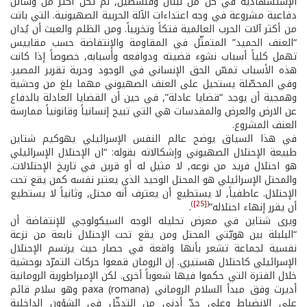
الإستشهادية في كلّ من لبنان وفلسطين, لم تكن أكثر من وسائل
دفاعية مشروعة في وجه اعتداءات الآلة الحربية الصهيونية. التي باتت
من أكثر آلات الحرب العالمية فتكاً وتخريباً. ومن الظلم والعبث أن يُدان
“العنف الحميد” المتمثّل في المقاومة والإنتفاضة حسب مقاييس
تهمل كلياً أسباب نشوء قضيته ودوافعه وأسبابه, خصوصاً إذا كانت
هذه الأسباب تمسّ الحق الإنساني في الوجود وحرية تقرير المصير.
وفي المحصّلة يستحيل على العنف الصهيوني مهما بلغ من وحشية
وهمجية أن يوجد “قضايا عادلة”, في حين أن القضايا العادلة بالدفاع
عن الارض والعرض والمقدسات هي التي تبيح إنسانياً وقانونياً ممارسة
العنف المشروع.
في هذا السياق يوضح عالم النفس الإسرائيلي يهوكيم شتاين
طبيعة الإحتلال الصهيوني وإشكالاته بقوله: “ان الإحتلال الإسرائيلي
هو احتلال فريد من نوعه, لا مثيل له أو قرين في تاريخ الإحتلالات.
والمحتل الإسرائيلي هو المحتل الوحيد الذي يعتبر نفسه كمن يقع تحت
الإحتلال. عاطفياً, لا يستطيع أن يعترف أنه محتل, وثانياً لا يستطيع
)
[25]
(
أن يقرر إنهاء احتلاله”
.
ويرى شتاين في معرض تحليله الوجه السيكولوجي للإنتفاضة أن
“البلبلة بين هويّتي المحتل ومن يقع تحت الإحتلال نابعة من نزعة
نفسية لجماعة تشعر بأنها واقعة في حصار حيث يرتسم الإحتلال
الإسرائيلي كاحتلال هستيري. إن الرومان قمعوا حركات التمرّد بوحشية
خلال الفترة التي حكموا فيها شعوباً أخرى. لكن الإمبراطورية الرومانية
أديرت وفق مبدأ السلام الروماني (paxa (romana وهو سلام قائم
على الإنضباط وعلى حدّ أدنى من التدخّل في الشؤون الداخلية