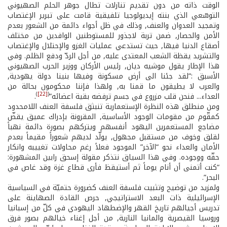
الوقت ذاته من دون تقديم تنازلات تطال جوهر الحلم الصهيوني
التوسّعي الذي بنته إيديولوجيا تلفيقية قامت على تبرير الإغتصاب
وتمجيد العدوان والعنف, وذلك في ظل أجواء دائمة من الشعور بعدم
الأمن والحصار, ضمن تربة لاجذور للمستوطنين الوافدين من مختلف
أصقاع الدنيا فيها, حيث تستدعي عمليات الغزو والإحتلال والإغتصاب
والتشريد يقظة الشعب المعتدى عليه, من أجل الردّ ودفع الظلم. وفي
هذا الإطار يقول موشيه ديان, رئيس الأركان ووزير الحرب الصهيوني
الأسبق :”لقد جئنا الى أرض مسكونة وفيها بنينا دولة يهودية,
والعرب لا يطيقون ما قمنا به, ولهذا فإننا محكومون بحالة من
)
[22]
(
العداء... فنحن قلب مزروع في جسم ترفضه بقية اعضائه”
.
ومن منطلق هذه النظرة الإستعمارية تنبثق فلسفة العنف اللامحدود
كمقّوم من مقومات الوجود الأساسية, المقرونة بإدراك عميق يقضّ
مضاجع المستعمرين اليهود أنفسهم ويتركهم بصورة دائمة نهباً
لقلق وخوف من مستقبل مجهول, يولّد لديهم شعوراً مقيماً بعدم
الأمان والعداء نحو “الآخر” الموجود فعلاً رغم محاولات تغييبه وانكار
حقّه ووجوده. وفي هذا السياق نتذكر مقولة إسحق رابين المشهورة:
“كنت أتمنى أن أنام يوماً ثم أستيقظ فأرى قطاع غزة وقد غاص في
البحر”.
ولمزيد من توضيح وتثبيت فلسفة العنف كضرورة حتميّة في السياسية
الإسرائيلية ذات البعد الاستراتيجي, حرص القادة الصهاينة على
تدريس أجيالهم تاريخ القهر والإضطهاد اليهودي في كلّ من إسبانيا
وروسيا القيصرية والمانيا النازية, من أجل إغناء خيالهم بصور فرق