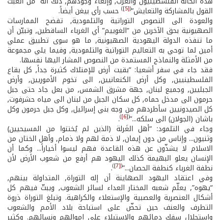
هذه الحالة الفلسطينيون والعرب, وإلغاء وجودهم, ذلك أنه “من العبث
)
[5]
(
القول بالمشاركة والتعايش”
حسب رأي بيغن أيضاً.
والعودة الى النصوص التوراتية والتلمودية, تفضح الممارسات
الصهيونية بحق الآخرين من “الغوييم” أي الغرباء الساقطين, وتبيّن أن
ما تنفذه الدولة اليهودية الصهيونية, ما هو سوى تطبيق عملي
أمين لما توحي به التعاليم التوراتية والتلمودية, وفيما يلي مجموعة
من الأمثلة والنماذج المستمدة من النصوص المشار اليها نفسها.
فقد جاء في سفر أشعيا: “بقيت أرض للإمتلاك كثيرة جداً, كل بقاع
الفلسطينيين, وكل أرض الكنعانيين, الى تخوم الأموريين, وأرض
الجبليين, وجميع لبنان, جهة مشرق الشمس, من بعل جاد حتى جبل
حرمون الى مدخل حماه, كل سكان الجبل من لبنان الى مياه حشرفوت,
كل الصيدونيين سأطردهم من وجه بني إسرائيل, وكل جبل حرمون وكل
)
[6]
(
باشان (الجولان) الى سلكه...”
.
وجاء في التلمود: “أهل الغَرلة (الذين لم يُختنوا من المسيحيين)
وثنيون... وإناس من دون إيمان, لا ذمة لهم ولا ذمام, وأهل الختان من
الاسلام لا يشذّون عن هذه القاعدة فهم ليسوا أخياراً... وكما أن
الإنسان يعلو البهيمة كذلك اليهود هم أرفع من شعوب الأرض لأن
)
[7]
(
نطفة الغرباء كنطفة الحصان...”
.
وفي اعتقاد اليهود الصهاينة أن إله التوراة, المتداولة بينهم,
“يهوه”, يعلّم شعبه المختار العداء لسائر الشعوب, ويبثّ فيهم كل
أشكال العنصرية والعصبية والإستعلاء والكراهية. وتبلغ التوراة ذروة
التطرف والعنف حين تحضّ على استباحة بلاد الأمم والشعوب
واستحلال سفك دمائهم والإستيلاء على اموالهم ونسائهم. وكثير