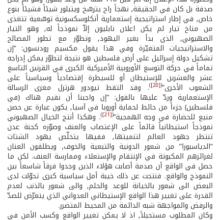
صدفة بل كان في الحقيقة, نهجاً راح يترسّخ ويتبلور شيئاً فشيئاً بنوع
خاص, في إطار استراتيجية إستعمارية أنكلوسكسونية توسّعية تتغذى
من مناخ تيار لم يكن اعلان نابليون إلاّ نموذجاً له, وهو التيار
الصهيوني, الذي بدأ بغير اليهود, وتطوّر مع تطور المصالح
والاستراتيجيات المتغيّرة وفي هذا يقول مكسيم رودنسون: “إن
تشكيل دولة إسرائيل على أرض فلسطين هو نتيجة لتطوّر يمكن إدراجه
تماماً في حركة التوسع الأوروبية الأميركية الكبرى في القرنين التاسع
عشر والعشرين للإستيطان أو للسيطرة إقتصادياً وسياسياً على
)
[20]
(
الشعوب الأخرى”
. وقد التقط تيودور هرتزل مغزى الرسالة
الإستعمارية وردّ عليها بالقول: “إن واجبنا أن نقيم هناك (في
فلسطين) جزءاً من حائط لحماية أوروبا في آسيا, يكون عبارة عن حصن
)
[21]
(
منيع للحضارة في وجه الهمجية”
. وهكذا أنتج الخيال الصهيوني
نموذجاً استيطانياً قائماً على الإغتصاب والعنف وصوّره كجنة عدن
تنتظر جهود العالم لتنميتها, ففيها يتخلّص يهود الشتات
“الدياسبورا” من شعور الدونية والتبعية والخوف, ويطلقون العنان
لغرائزهم المكبوتة في الإنتقام والإستعلاء وممارسة العنف. لكن ما
حصل في الواقع أن صدمة أصابت هؤلاء الذين وجدوا فرقاً شاسعاً بين
النموذج والواقع. فنتجت عن ذلك خيبة أمل سياسية كبرى تحوّلت لدى
البعض الى شعور بالخيانة للوعد والحلم, والى شعور بالذنب لعدم
القدرة على تغيير هذا الواقع الإستيطاني العدواني الذي يتعرّض للصدّ
والرفض والمواجهة شبه الدائمة من المحيط المتضرر.
وكان المطلوب مستحيلاً, اذ لا يمكن تغيير الواقع وكسب الأمن في