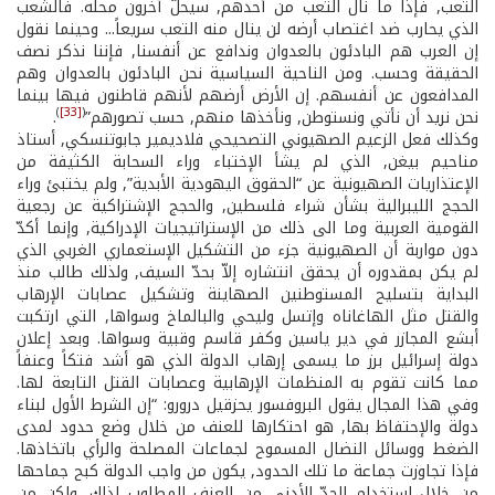
التعب, فإذا ما نال التعب من أحدهم, سيحلّ آخرون محله. فالشعب
الذي يحارب ضد اغتصاب أرضه لن ينال منه التعب سريعاً... وحينما نقول
إن العرب هم البادئون بالعدوان وندافع عن أنفسنا, فإننا نذكر نصف
الحقيقة وحسب. ومن الناحية السياسية نحن البادئون بالعدوان وهم
المدافعون عن أنفسهم. إن الأرض أرضهم لأنهم قاطنون فيها بينما
)
[33]
(
نحن نريد أن نأتي ونستوطن, ونأخذها منهم, حسب تصورهم”
.
وكذلك فعل الزعيم الصهيوني التصحيحي فلاديمير جابوتنسكي, أستاذ
مناحيم بيغن, الذي لم يشأ الإختباء وراء السحابة الكثيفة من
الإعتذاريات الصهيونية عن “الحقوق اليهودية الأبدية”, ولم يختبئ وراء
الحجج الليبرالية بشأن شراء فلسطين, والحجج الإشتراكية عن رجعية
القومية العربية وما الى ذلك من الإستراتيجيات الإدراكية, وإنما أكدّ
دون مواربة أن الصهيونية جزء من التشكيل الإستعماري الغربي الذي
لم يكن بمقدوره أن يحقق انتشاره إلاّ بحدّ السيف, ولذلك طالب منذ
البداية بتسليح المستوطنين الصهاينة وتشكيل عصابات الإرهاب
والقتل مثل الهاغاناه وإتسل وليحي والبالماخ وسواها, التي ارتكبت
أبشع المجازر في دير ياسين وكفر قاسم وقبية وسواها. وبعد إعلان
دولة إسرائيل برز ما يسمى إرهاب الدولة الذي هو أشد فتكاً وعنفاً
مما كانت تقوم به المنظمات الإرهابية وعصابات القتل التابعة لها.
وفي هذا المجال يقول البروفسور يحزقيل درورو: “إن الشرط الأول لبناء
دولة والإحتفاظ بها, هو احتكارها للعنف من خلال وضع حدود لمدى
الضغط ووسائل النضال المسموح لجماعات المصلحة والرأي باتخاذها.
فإذا تجاوزت جماعة ما تلك الحدود, يكون من واجب الدولة كبح جماحها
من خلال استخدام الحدّ الأدنى من العنف المطلوب لذلك, ولكن من