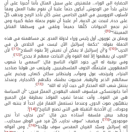
الحضارة الى الوراء... فلنفترض على سبيل المثال بأننا أُجبرنا على أن
نخلي بلداً من الوحوش, أيكون حتماً علينا أن نقوم بهذا العمل وفقاً
لأسلوب الاوروبيين في القرن الخامس عشر, كأن نأخذ الرمح ونذهب كلّ
على حدة, لنبحث عن الدببة, أم علينا أن نقوم بحملة صلبة كبيرة ومن
ثم نجمع الحيوانات كلّها جميعاً ونلقي في وسطها القنابل
)
[9]
(
المميتة؟”
.
ويعلن بن غوريون, أول رئيس وزراء لدولة العدو, عن مساهمته في هذه
الحملة بقوله: “حكمة إسرائيل الآن ليست في الخلاص بل في
)
[11]
(
)
[10]
(
الحرب”
و”أن إسرائيل لا يمكن أن تعيش إلاّ بقوة السلاح”
لأن
)
[12]
(
“العرب لن يفهموا إلاً لغة القوة وأن التباحث معهم لا يجدي”
.
وفي برقية له الى جنود اللواء التاسع قال: “اسمعي يا شعوب
المقهورين, فليتملّك الخوف الفلسطينيين, وليرتعب من هولنا صناديد
البتراء, وليرتجف عول وموآب, وليتطاير سكان كنعان, ويخيم على
سمائهم الذعر والرهبة, فجبروت بطشك جمّدهم كالحجارة, وعندئذ
)
[13]
(
ينتقل شعب الله المختار الى حيث أراد له الله”
.
أما جابوتنسكي, فيلسوف العنف اليهودي المميّز فيرى: “أن السياسة
هي فن القوة... وأنت عندما تضرب الفولاذ بمطرقة فإن الجميع
يتهيّبون صوت الدوي, وعندما تستعمل القفاز فإن احداً لا ينتبه الى
)
وجودك... إن الأحذية الثقيلة هي التي تصنع التاريخ”(
[14]
.
وجسّد بيغن فلسفة أستاذه حين قال: “نحن نحارب اذاً نحن
)
[15]
(
موجودون”
, ويضيف: “سوف نحارب, كلّ فرد في الوطن سيحارب...
)
[16]
(
إله إسرائيل وسيّد القربان المقدس سوف يؤيّدنا”
, ومن أقواله
)