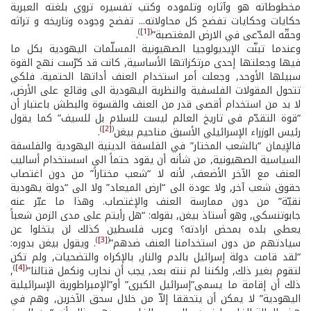
مخطوطاته هو وآثاره وتلموده وكتب تفسيره تروي بلغته العبرية
حكايات وحكايات تفضح كل محاولاته... تفضح وجوده وتاريخه و تراثه
)
[1]
(
وحقّه المدّعى في الارض المغتصبة”
.
وعندما تبنّت الإيديولوجيا الصهيونية المسلّمات اليهودية بكل ما
فيها وجعلتها إحدى مرتكزاتها الأساسية, كانت قد كرّست نهج القوة
سبيلها الأوحد, وجعلت أمر استخدام العنف أداتها الحتمية. فلكي
تتحول المقولات الفلسفية والنظرية اليهودية الى وقائع على الأرض,
لا بد من استخدام أقصى قدر من العنف والقسوة والبطش باعتبار أن
“قوة التقدّم في تاريخ العالم ليست للسلام بل للسيف” كما يقول
)
[2]
(
رئيس الوزراء الإسرائيلي الأسبق مناحيم بيغن
.
فالإيمان “بالشعب المختار” في الفلسفة الدينية اليهودية والفلسفة
السياسية الصهيونية, من شأنه أن يقود حتماً الى اسستخدام أساليب
العنف مع الآخر الأضعف, لأنه لا “شعب مختاراً” من دون اغتصاب
حقوق شعب آخر, ولا عودة الى “ارض الميعاد” ولا الى “دولة يهودية
نقيّة” من دون ممارسة العنف والإغتصاب. وهذا ما عبّر عنه
جابوتنسكي, وهو أستاذ بيغن, بقوله: “هل رأيتم على مدى الزمن شعباً
يعطي بلده بمحض ارادته؟ وعرب فلسطين كذلك لن يتخلوا عن
)
[3]
(
سيادتهم من دون استخدامنا العنف ضدهم”
. ويقول بيغن بدوره:
“لقد قامت دولة إسرائيل بالدم والنار, بالإكراه والتضحيات, ولم تكن
)
[4]
(
لتقوم بغير ذلك, ولكننا لم ننته بعد, يجب أن نحارب ونكمل قتالنا”
,
ذلك أن إقامة ما يسمى”إسرائيل الكبرى” أو”الإمبراطورية الإسرائيلية
اليهودية” لا يمكن أن يتحققا إلاّ من خلال سحق الآخرين, وهم في