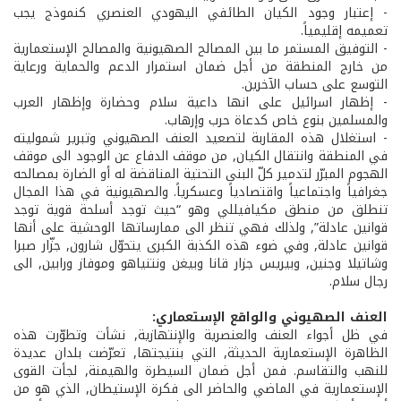
-­ إعتبار وجود الكيان الطائفي اليهودي العنصري كنموذج يجب
تعميمه إقليمياً.
-­ التوفيق المستمر ما بين المصالح الصهيونية والمصالح الإستعمارية
من خارج المنطقة من أجل ضمان استمرار الدعم والحماية ورعاية
التوسع على حساب الآخرين.
-­ إظهار اسرائيل على انها داعية سلام وحضارة وإظهار العرب
والمسلمين بنوع خاص كدعاة حرب وإرهاب.
-­ استغلال هذه المقاربة لتصعيد العنف الصهيوني وتبرير شموليته
في المنطقة وانتقال الكيان, من موقف الدفاع عن الوجود الى موقف
الهجوم المبرّر لتدمير كلّ البنى التحتية المناقضة له أو الضارة بمصالحه
جغرافياً واجتماعياً واقتصادياً وعسكرياً. والصهيونية في هذا المجال
تنطلق من منطق مكيافيللي وهو “حيث توجد أسلحة قوية توجد
قوانين عادلة”, ولذلك فهي تنظر الى ممارساتها الوحشية على أنها
قوانين عادلة, وفي ضوء هذه الكذبة الكبرى يتحوّل شارون, جزّار صبرا
وشاتيلا وجنين, وبيريس جزار قانا وبيغن ونتنياهو وموفاز ورابين, الى
رجال سلام.
العنف الصهيوني والواقع الإستعماري:
في ظل أجواء العنف والعنصرية والإنتهازية, نشأت وتطوّرت هذه
الظاهرة الإستعمارية الحديثة, التي بنتيجتها, تعرّضت بلدان عديدة
للنهب والتقاسم. فمن أجل ضمان السيطرة والهيمنة, لجأت القوى
الإستعمارية في الماضي والحاضر الى فكرة الإستيطان, الذي هو من