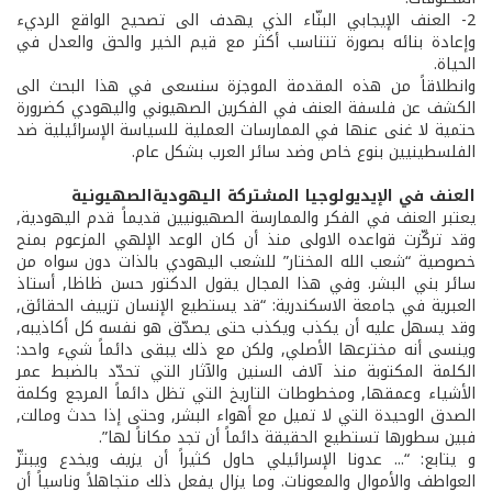
2­- العنف الإيجابي البنّاء الذي يهدف الى تصحيح الواقع الرديء
وإعادة بنائه بصورة تتناسب أكثر مع قيم الخير والحق والعدل في
الحياة.
وانطلاقاً من هذه المقدمة الموجزة سنسعى في هذا البحث الى
الكشف عن فلسفة العنف في الفكرين الصهيوني واليهودي كضرورة
حتمية لا غنى عنها في الممارسات العملية للسياسة الإسرائيلية ضد
الفلسطينيين بنوع خاص وضد سائر العرب بشكل عام.
العنف في الإيديولوجيا المشتركة اليهودية­الصهيونية
يعتبر العنف في الفكر والممارسة الصهيونيين قديماً قدم اليهودية,
وقد تركّزت قواعده الاولى منذ أن كان الوعد الإلهي المزعوم بمنح
خصوصية “شعب الله المختار” للشعب اليهودي بالذات دون سواه من
سائر بني البشر. وفي هذا المجال يقول الدكتور حسن ظاظا, أستاذ
العبرية في جامعة الاسكندرية: “قد يستطيع الإنسان تزييف الحقائق,
وقد يسهل عليه أن يكذب ويكذب حتى يصدّق هو نفسه كل أكاذيبه,
وينسى أنه مخترعها الأصلي, ولكن مع ذلك يبقى دائماً شيء واحد:
الكلمة المكتوبة منذ آلاف السنين والآثار التي تحدّد بالضبط عمر
الأشياء وعمقها, ومخطوطات التاريخ التي تظل دائماً المرجع وكلمة
الصدق الوحيدة التي لا تميل مع أهواء البشر, وحتى إذا حدث ومالت,
فبين سطورها تستطيع الحقيقة دائماً أن تجد مكاناً لها”.
و يتابع: “... عدونا الإسرائيلي حاول كثيراً أن يزيف ويخدع ويبتزّ
العواطف والأموال والمعونات. وما يزال يفعل ذلك متجاهلاً وناسياً أن