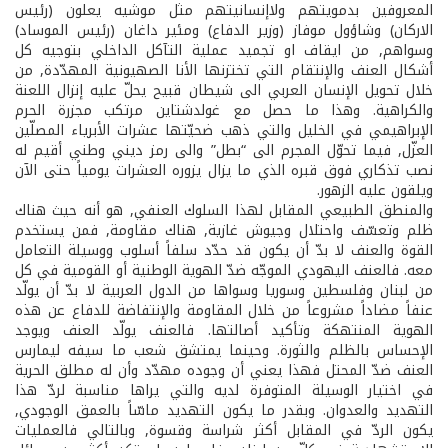
المعروفين بدمويتهم ولاإنسانيتهم مثل موشيه يعلون (رئيس
الاركان) وشاؤول موفاز (وزير الدفاع) ومئير داغان (رئيس الموساد)
وسواهم, من ايقاف او تجميد عملية التآكل الداخلي بتوجيه كل
أشكال العنف والإنتقام التي تختزنها الأنا الصهيونية المهدّدة, من
خلال تحويل الإنسان العربي الى شيطان قبيح يحلّ عليه إنزال اللعنة
والكراهية. وهذا ما حصل مع غولدشتاين مرتكب مجزرة الحرم
الإبراهيمي في الخليل والتي ذهب ضحيّتها عشرات الأبرياء المصلّين
العزّل, فيما تحوّل المجرم الى “بطل” والى رمز ديني وطني أقيم له
نصب تذكاري فوق قبره الذي ما يزال يزوره العشرات يومياً حتى الآن
ويلقون عليه الزهور.
والمنطق الطبيعي المقابل لهذا السلوك العنفي, هو أنه حيث هناك
ظلم وتعسّف واحتلال وجيوش غازية, هناك مقاومة, فمن يستخدم
القوة والعنف لا بدّ أن يكون قد حدّد سلفاً أسلوب ووسيلة التعامل
معه. فالعنف اليهودي الموجّه ضدّ الهوية الوطنية أو القومية في كل
من لبنان وفلسطين وسوريا وسواها من الدول العربية لا بدّ أن يولّد
عنفاً مضاداً مشروعاً من خلال المقاومة والإنتفاضة للدفاع عن هذه
الهوية المنتهكة وتأكيد أصالتها. فالعنف يولّد العنف ويوجد
الإحساس بالظلم والثورة. وحينما يمتشق شعب ما سيفه ليمارس
العنف ضدّ المحتل فهذا يعني أن وجوده مهدّد وأن له مطلق الحرية
في اختيار الوسيلة المتوفرة لديه والتي يراها مناسبة لردّ هذا
التهديد والعدوان. وبقدر ما يكون التهديد ماسّاً بالعمق الوجودي,
يكون الردّ في المقابل أكثر شراسة وقسوة, وبالتالي فالعمليات