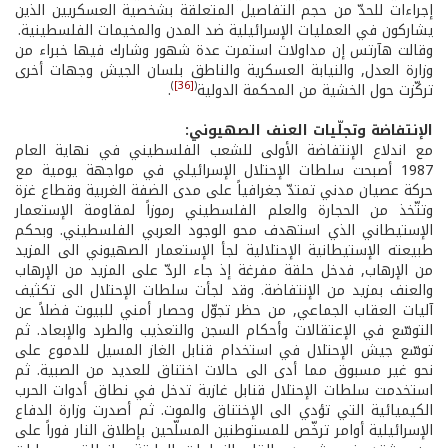
إجراءات للحدّ من حجم التفاصيل المتعلقة بشخصية العسكريين الذين
يشاركون في العمليات الإسرائيلية ضد المدن والمخيمات الفلسطينية.
وقالت هآرتس إن مداولات استمرت عدة شهور وشارك فيها خبراء من
وزارة العدل, والنيابة العسكرية والناطق بلسان الجيش وجهات أخرى
)
[36]
(
تركّزت حول الخشية من المحكمة الدولية
.
الإنتفاضة وتجلّيات العنف الصهيوني:
مع اندلاع الإنتفاضة الأولى للشعب الفلسطيني في نهاية العام
1987 أصبحت سلطات الإحتلال الإسرائيلي في مواجهة يومية مع
حركة عصيان مدني تمتدّ جغرافياً على مدى الضفة الغربية وقطاع غزة
وتتّخذ من الحجارة والعلم الفلسطيني رموزاً لمقاومة الإستعمار
الإستيطاني الذي استهدف محو الوجود العربي الفلسطيني. وبحكم
طبيعته الإستيطانية الإحتلالية لجأ الإستعمار الصهيوني الى المزيد
من الإرهاب, فدخل حلقة مفرغة إذ جاء الردّ على المزيد من الإرهاب
والعنف بمزيد من الإنتفاضة. وقد لجأت سلطات الإحتلال الى تكثيف
آليات العقاب الجماعي, من حظر تجوّل وحصار أمني للبيوت فضلاً عن
التوسّع في الإعتقالات وأحكام السجن والتعذيب والطرد والإبعاد. ثم
توسّع جيش الإحتلال في استخدام قنابل الغاز المسيل للدموع على
نحو غير مسبوق مما أدى الى حالات اختناق للعديد من الصبية. ثم
استخدمت سلطات الإحتلال قنابل غازية تدخل في نطاق أدوات الحرب
الكيميائية التي تؤدي الى الإختناق والموت. ثم أصدرت وزارة الدفاع
الإسرائيلية أوامر ترخّص للمستوطنين المسلّحين بإطلاق النار فوراً على