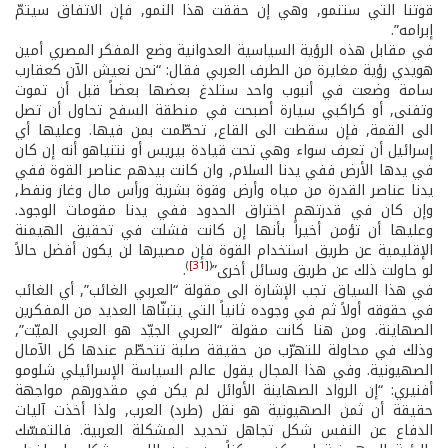
قوتنا التي ستنمو, وهي إن حققت هذا النمو, فإن الاتفاق سيتمّ
إبرامه”.
في مقابل هذه الرؤية السياسية العدوانية وضع المفكر المصري أمين
هويدي رؤية مغايرة من الطرف العربي فقال: “نحن نعيش الآن كعقارب
سامة وضعت في أنبوب واحد ستلدغ بعضها بعضاً قبل أن تموت
وتفنى, أو كراكبي سيارة أصبحت في منطقة السفح تحاول أن تصل
الى القمة, فإن سقطت الى القاع, تحطّمت بمن فيها. وعليها ­أي
إسرائيل­ أن تعرف سواء وهي تحت قيادة بيريس أو نتنياهو أنه إن كان
في يدها الأرض ففي يدنا السلام, وان كانت بيدهم عناصر القوة ففي
يدنا عناصر القدرة من مياه وأرض وقوة بشرية ورأس مال وغاز ونفط,
وإن كان في قدرتهم اختراق الحدود ففي يدنا مقومات الوجود.
وعليها أن تؤمن أخيراً بأنها إن كانت فشلت في تحقيق الهيمنة
الإقليمية عن طريق استخدام القوة فإن مصيرها لن يكون أفضل حالاً
)
[31]
(
لو حاولت ذلك عن طريق وسائل أخرى”
.
في هذا السياق تجب الإشارة الى مقولة “العربي الغائب”, أي الغائب
في حقوقه أولاً ثم في وجوده ثانياً التي يتبنّاها العديد من المفكرين
الصهاينة. ومن هنا كانت مقولة “العربي الجيّد هو العربي الميّت”,
وذلك في محاولة للتهرّب من حقيقة صلبة تتحطّم عندها كل الآمال
الصهيونية. وفي هذا المجال يقول عالم السياسة الإسرائيلي شلومو
أفنيري: “إن الرواد الصهاينة الأوائل لم يكن في مقدورهم مواجهة
حقيقة أن ثمن الصهيونية هو نقل (طرد) العرب, ولذا أخذت آليات
الدفاع عن النفس شكل تجاهل تحديد المشكلة العربية. فالتمسّك