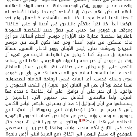
والعنف عند بن غوريون يؤدّي الوظيفة ذاتها اذ يصف الرواد الصهاينة
بأنهم لم يكن لهم حديث إلاِ الأسلحة “وعندما جاءتنا الأسلحة لم
تسعنا الدنيا لفرط فرحتنا, كنا نلعب بالأسلحة كالأطفال ولم نعد
نتركها أبداً. كنا نقرأ ونتكلّم والبنادق في أيدينا أو على أكتافنا”.
وموقف بن غوريون هذا مبني على تصوّر جديد للشخصية اليهودية
باعتبارها شخصية محاربة منذ الأزل:”إن موسى أعظم أنبيائنا, هو أول
قائد عسكري في تاريخ أمتنا” ومن هنا يكون الربط بين موسى
النبي(ع) وموشيه ديان, رئيس الأركان ووزير الدفاع الأسبق, مسألة
منطقية بل حتمية, كما لا يكون من الهرطقة الدينية في شيء أن
يؤكد بن غوريون أن خير مفسر للتوراة هو الجيش, فهذا الذي يساعد
الشعب على الإستيطان على ضفاف نهر الأردن وسائر المناطق
المحتلة. أما بالنسبة للسلام مع العرب فما هو في رأي بن غوريون
سوى وسيلة فحسب. أما الغاية فهي الإقامة الكاملة للصهيونية.
لهذا فقط نودّ أن نصل الى اتفاق (مع العرب). إن الشعب اليهودي لن
يوافق, بل لن يجبر على أن يوافق, على أية إتفاقية لا تخدم هذا
الغرض. ولذا فالإتفاق الشامل غير مطروح الآن, (فالعرب) لن
يستسلموا في ارض إسرائيل إلا بعد ان يستولي عليهم اليأس الكامل,
يأس لا ينجم عن فشل الإضطرابات التي يثيرونها أو التمرّد الذي
يقومون به وحسب وإنما ينجم عن نموّنا نحن أصحاب الحقوق اليهودية
)
[30]
(
المطلقة في هذا البلد”
ويتابع بن غوريون القول: “لا يوجد مثل
واحد في التاريخ لأمّة فتحت بوابات وطنها (للآخرين). إن تشخيصي
للموضوع إنه سيتمّ التوصل الى اتفاق (مع العرب) لأنني أؤمن بالقوة,