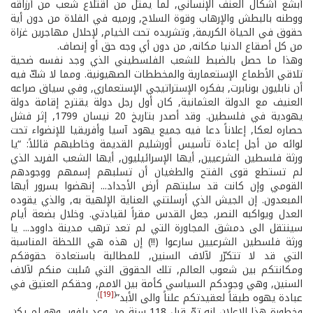
أبشع أشكال العنف الإنساني, لما يمثل من اقتلاع شعب من أرزاقه
ووطنه بالبطش والإرهاب وقوة السلاح, ورميه في الفلاة من دون أية
حقوق في الحياة الكريمة, وتشريده تحت الخيام, لإحلال مهاجرين غزاة
من كل أصقاع الدنيا مكانه, من دون أي وجه حق أو إنصاف.
وهذا ما حصل بالضبط للشعب الفلسطيني الذي وجد نفسه ضحية
تلاقي الأطماع الإستعمارية والمخططات الصهيونية. ومما لا شكّ فيه
أن نابليون بونابرت, بفكره الإستراتيجي الإستعماري, وفي سياق صراعه
العنيف مع الدولة العثمانية, كان أول رجل دولة يقترح إقامة دولة
يهودية في فلسطين. وقد أصدر بتاريخ 20 نيسان 1799, إثر فشل
حصاره لعكا, إعلاناً دعا فيه جميع يهود آسيا وأفريقيا للإنضواء تحت
لوائه من أجل إعادة تأسيس أورشليم القديمة وخاطبهم قائلاً: “يا
ورثة فلسطين الشرعيين, أيها الإسرائيليون, أيها الشعب الفريد الذي
لم تستطع قوى الفتح والطغيان أن تسلبهم إسمهم ووجودهم
القومي وإن كانت قد سلبتهم أرض الأجداد... إنهضوا بسرور أيها
المبعدون. إن الجيش الذي أرسلتني العناية الإلهية به, والذي يقوده
العدل ويواكبه النصر, جعل القدس مقراً لقيادتي. وخلال بضعة أيام
سينتقل الى دمشق المجاورة التي لم تعد ترهب مدينة داوود... يا
ورثة فلسطين الشرعيين سارعوا (!!) إن هذه هي اللحظة المناسبة
التي قد لا تتكرّر لآلاف السنين, للمطالبة باستعادة حقوقكم
ومكانتكم بين شعوب العالم, تلك الحقوق التي سُلبت منكم لآلاف
السنين, وهي وجودكم السياسي كأمة بين الامم, وحقكم العتيق في
)
[19]
(
عبادة يهوه طبقاً لعقيدتكم علناً والى الأبد”
.
وخطورة هذا الإعلان إنه تمّ قبل 118 سنة من وعد بلفور, وهو لم يكن