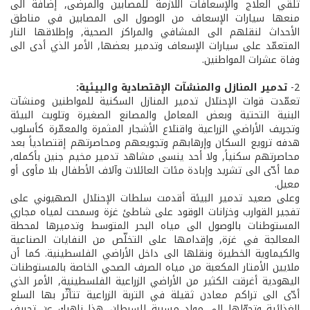
تلقّي العلاج والإسعافات اللازمة للمصابين والمرضى, إضافة الى
منعها سيارات الإسعاف من الوصول الى المصابين في مناطق
الأحداث لنقلهم الى المشافي والمراكز الصحية, وإطلاقها النار
المتعمّد على سيارات الإسعاف وتدمير بعضها, الأمر الذي أدى الى
وفاة عشرات المواطنين.
2­-
تدمير المنازل والمنشآت الإقتصادية والبيئية:
تعمّدت قوات الإحتلال تدمير المنازل السكنية للمواطنين ومنشآت
البنية التحتية وبعض المعامل والمصانع الصغيرة وتلويث البيئة
وتجريف الأراضي الزراعية واقتلاع الأشجار المثمرة والمعمّرة كأسلوب
هدفه ترويع السكان وإرهابهم وتجويعهم ومحاصرتهم إقتصادياً بعد
محاصرتهم سكنياً, ولا أحد ينسى مشاهد تدمير مخيم جنين بأكمله,
مما أدّى الى تشريد وإبادة مئات العائلات وآلاف الأطفال بلا مأوى أو
معيل.
وعلى صعيد تدمير البيئة أقدمت سلطات الإحتلال الصهيوني على
تفجير القوارب وخزانات الوقود على شاطئ غزة وسمحت لمياه مجاري
المستوطنات بالوصول الى مياه البحر المتوسط وتدميرها لمحطة
المعالجة في غزة, وإقدامها على التخلّص من النفايات الصناعية
والكيماوية الخطيرة ونقلها الى داخل الأراضي الفلسطينية. كما أن
ملايين الأمتار المكعبة من مياه الصرف الصحي الخاصة بالمستوطنات
اليهودية أغرقت الكثير من الأراضي الزراعية الفلسطينية, الأمر الذي
أدّى الى تراكم معادن ثقيلة في التربة الزراعية تتأثّر بها السلع
الغذائية وتحوّلها الى مواد مسببة للسرطان. هذا ناهيك عن تجريف