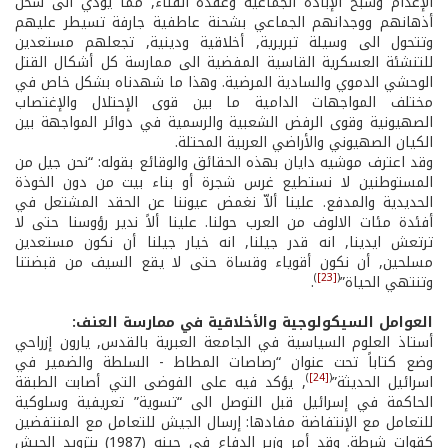
الإعدام وشبح الإبادة الجماعية وعقدة الفناء, مما يؤدّي الى شحن
أذهانهم ووجدانهم الجماعي بشحنة عاطفية جارفة تسيطر عليهم
وتتحول الى وسيلة تبريرية, أخلاقية ودينية, تجعلهم مستعدين
للتنشئة العسكرية القاسية المفضية الى ممارسة كل أشكال القتل
الوحشي الدموي والسادية المرضية. وهذا ما شهدناه بشكل خاص في
مختلف المواجهات الدامية ما بين قوى الإحتلال والإغتصاب
الصهيونية وقوى الرفض الشعبية والرسمية في دوائر المواجهة بين
الكيان الصهيوني والأراضي العربية المحتلة.
وقد اعترف موشيه دايان بهذه الحقائق والوقائع بقوله: “نحن جيل من
المستوطنين لا نستطيع غرس شجرة أو بناء بيت من دون الخوذة
الحديدية والمدفع. علينا ألاّ نغمض عيوننا عن الحقد المشتعل في
أفئدة مئات الالوف من العرب حولنا. علينا ألاً ندير رؤوسنا حتى لا
ترتعش ايدينا, انه قدر جيلنا, انه خيار جيلنا أن نكون مستعدين
مسلحين, أن نكون أقوياء وقساة حتى لا يقع السيف من قبضتنا
)
[23]
(
وتنتهي الحياة”
.
العوامل السيكولوجية والأخلاقية في ممارسة العنف:
أستاذ العلوم السياسية في الجامعة العبرية بالقدس, يارون إزراحي
وضع كتاباً تحت عنوان “رصاصات المطاط­ - السلطة والضمير في
)
[24]
(
اسرائيل الحديثة”
, يؤكد فيه على الفوضى التي أصابت الطبقة
الحاكمة في إسرائيل قبل التوصل الى “تسوية” تعريفية وسلوكية
للتعامل مع الإنتفاضة مفادها: إرسال الجيش للتعامل مع المنتفضين
كقوات شرطة. وقد أمر وزير الدفاع في حينه (1987) بتزويد الجيش