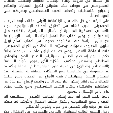
من يشتبه في شروعه بإلقاء الزجاجات الحارقة. وانطلقت عصابات
المستوطنين في موجات عنف عشوائي لتحرق السيارات والمتاجر
والمزارع الفلسطينية وتخطف الصبية الفلسطينيين وتضربهم حتى
الموت احياناً.
على الرغم من كل ذلك فإن الإنتفاضة الأولى عمّقت أزمة الإرهاب
الصهيوني بسبب فشله في تحقيق أهدافه الإستراتيجية سواء
بالأساليب العسكرية المباشرة أو الأساليب السياسية الإلتفافية مثل
إتفاقية أوسلو. وفي أعقاب هذا الفشل تبدّلت السياسات الإسرائيلية
نحو تبنّي سياسة عنف مكشوفة خصوصاً في أعقاب تسلّم أرييل
شارون, المعروف بدمويّته ووحشيّته, السلطة في الكيان الصهيوني.
فأتت انتفاضة الأقصى يومي 28- ­29 أيلول عام 2002, ومنذ بداية
حكم شارون إستخدم الجيش الإسرائيلي الرصاص الحيّ, والرصاص
المطاطي والمعدني “مكعب الشكل” الذي يفوق الأنواع الشائعة
(الاسطواني والدائري) في قدرته على اختراق عظام الضحايا وبكفاءة
غير مسبوقة في تكنولوجيا قمع التحركات الجماهيرية الشعبية. وقد
استخدم الجنود الإسرائيليون هذه الأنواع من الذخيرة وفق قواعد
اشتباك ترخّص لهم إطلاق النار على الرأس والصدر لإيقاع أكبر عدد من
المشوّهين والشهداء لإرهاب الشعب الفلسطيني ورفع تكلفة تمرّده
على واقع الإحتلال والتوسع.
ومما يلفت النظر أنه منذ إطلاق انتفاضة الأقصى, إستهدفت آلة
الحرب والقمع الصهيونية وبشكل مكثّف الأطفال والأولاد, لما يتركه
ذلك من حرقة وألم شديدين في قلوب ونفوس أهاليهم.
وحول النسبة العالية للشهداء والجرحى والمعوقين بين الأطفال, ذكر