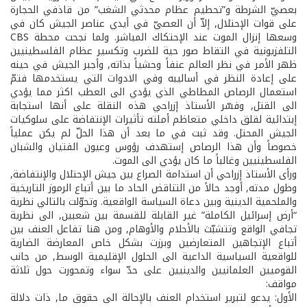
بعصيّ الشرطة و”تحطيم عظام محدثي الشغب” من قاذفي الحجارة
على قوات الإحتلال, إلاّ أن العصيّ في أيدي عناصر الجيش كان في
وسعها إنزال الموت عند الإحتكاك المباشر. ولما نجحت محطة CBS
التلفزيونية في التقاط صور حية للضرب وتكسير عظام الفلسطينيين
ظهر الأمر في نظر العالم عنفاً وحشياً بذاته, وأجبر الجيش في حينه
على إعادة النظر في أساليبه وفي الادوات التي يستخدمها فتمّ
استعمال الرصاص المطاطي الذي يؤدي الى العطب اكثر مما يؤدي
الى القتل, وفسّر الأستاذ إزراحي هذه النقلة على أنها استجابة
إبتدائية لقلق داخلي متعاظم أملته تأثيرات الإنتفاضة على سلوكيات
الجيش المحتل. وقد ثبت في ما بعد أن هذا الحلّ لم يكن عملياً
خصوصاً وأن هذا الرصاص إستهدف رؤوس وعيون الفتيان والشبان
الفلسطينيين وغالباً ما كان يؤدي الى الموت.
ورأى الأستاذ إزراحي أن استدامة الصراع بين جيش الإحتلال والإنتفاضة,
وطول مدته, أوجد حالاً من التناقض الحاد ما بين أتباع الرموز التاريخية
والملحمية الدينية وبين دعاة السياسة الواقعية. وتحوّلت بالتالي نظرية
“أرض إسرائيل الكاملة” غير القابلة للقسمة بين شعبين, الى نظرية
تجافي الواقع وتتشبّث بالأحلام والأوهام, ومن هنا تفاعل العنف بين
أتباع الإتجاهين المتعارضين وبرزت بشكل خاص المعارضة الضارية
للواقعية السياسية الداعية الى الحلول الإقليمية الوسط, من جانب
القوميين العلمانيين والدينيين على حدّ سواء وتمحورت حول ثلاثة
مواقف:
الأول: يدعو لتبرير استخدام العنف بالإحالة الى حقوق ما, ذات دلالة