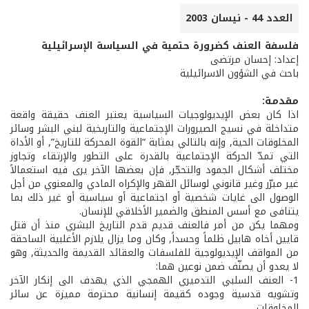
العدد 44 - نيسان 2003
فلسفة العنف كضرورة حتمية في السياسة الإسرائيلية
إعداد: إحسان مرتضى
باحث في الشؤون الاسرائيلية
مقدمـة:
اذا كان بعض الإيديولوجيات السياسية يعتبر العنف حقيقة واقعة
متداخلة في نسيج الصيرورات الإجتماعية والتاريخية لبني البشر وسائر
المخلوقات الحية, وإنه بالتالي بمثابة “القوة المحركة للتاريخ”, أو الأداة
التي تمدّ الحركة الإجتماعية بالقدرة على التطور والإرتقاء وتجاوز
مختلف أشكال الجمود والتحجّر, فإن بعضها الآخر يرى فيه استعمالاً
غير مبرّر وغير قانوني لوسائل القهر والإكراه المادي والمعنوي من أجل
الوصول الى غايات شخصية أو اجتماعية أو سياسية أو غير ذلك بما
يتنافى مع أسس المنطق والضمير الأخلاقي للإنسان.
ومهما يكن من أمر فالعنف قديم قدم التاريخ البشري منذ أن قتل
قايين أخاه هابيل ظلماً وحسداً, وكان وما يزال يلازم الأغلبية الساحقة
من المواقف الإيديولوجية للفلسفات والعقائد القديمة والحديثة, وهو
لا يعدو أن يصنّف ضمن نوعين هما:
1- العنف السلبي التدميري الهمجي الذي يهدف الى إنكار الآخر
وتشويه قدسية وجوده كقيمة إنسانية محترمة مميزة عن سائر
المخلوقات.