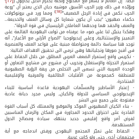
أيضاً: “إن العالم لا يشعر مع المذبوح ولكنه يحترم الذين يحاربون”(
[17]
ويؤيّده في ذلك وزير الحرب الأسبق موشيه ديان الذي يعتبر أن “روعة
)
[18]
(
الحرب تكمن في إبادة الرجل الضعيف”
ومما ورد في بروتوكولات
حكماء صهيون: “يجب أن يكون شعارنا كل وسائل العنف والخديعة...
والعنف والحقد هما وحدهما العاملان الرئيسيان في قوة الدولة”.
وهكذا يتبيّن لنا على ضوء ما عرفناه من ثوابت اليهودية القائمة على
التمييز والإستثنائية, وعلى إيديولوجيا “الصراع الأزلي مع الأغيار”, أنه
توجد هنا سياسة دائمة ومتواصلة مبنية على قواعد العنف والعنصرية
في أقبح صورها وتجلياتها وهي ترمي الى تحقيق الاهداف التالية:
-­ تكريس واقع إستمرار الضعف العربي المطلق من خلال الحفاظ على
استمرار التجزئة والإستغلال وتخريب أي مشروع من مشاريع التعاون أو
الوحدة العربية التي تسعى الى التخلص من ربقة الرؤية الصهيونية
للمنطقة كمجموعة من الأقليات الطائفية والعرقية والإقليمية
المتناحرة.
-­ إعتبار الأساطير والمسلّمات اليهودية قاعدة أساسية للبناء
الإيديولوجي السياسي للدولة والكيان, وليس مجرد ديانة عادية
مفتوحة على جميع بني البشر.
­ - بناء الكيان الصهيوني الموحّد والموسّع والممتلك كل أسباب القوة
القادرة على اختراق الحدود المجاورة في المكان والزمان المناسبين
لفرض أمر واقع إقليمي جديد ينتهك سيادة ومصالح الدول
المستهدفة.
-­ الحفاظ على تميّز المجتمع اليهودي ورفض اندماجه مع أية
مجتمعات أخرى حتى ولو كانت غربية.