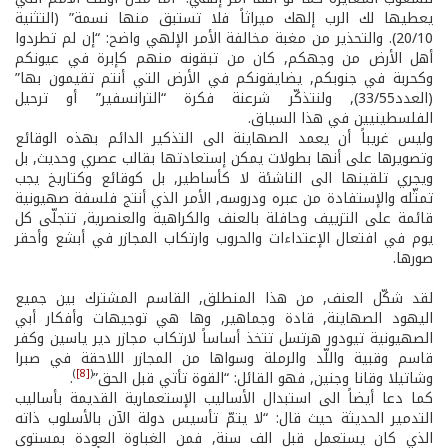
يعطيها لك الرب إلهك ميراثاً فلا تستبق منها نسمة” (التثنية
20/10). والتحذير من مغبة مخالفة الأمر الإلهي واضح: “إن لم تطردوا
أهل الأرض من وجهكم, كان من تبقونه منهم كإبرة في عيونكم
وكحربة في جنوبكم, يضايقونكم في الأرض التي أنتم تقيمون بها”
(العدد33/55), ولنتذكّر شرعنة فكرة “الترانسفير” أو ترحيل
الفلسطينيين في هذا السياق.
وليس غريباً أن يعمد الصهاينة الى التذكير الدائم بهذه الوقائع
وتصويرها على أنها بطولات يمكن إستعادتها بقالب عصري وحديث, بل
ويجري تلقينها الى الناشئة لا كأساطير, بل كوقائع وكتاريخ يجب
تمثّله والإستفادة من عبره ودروسه, الأمر الذي أنتج فلسفة صهيونية
قائمة على التزييف وحافلة بالعنف والكراهية والعنصرية, تتجلّى كل
يوم في افتعال الإعتداءات والحروب وارتكاب المجازر في أبشع وأحقر
صورها.
لقد شكّل العنف, من هذا المنطلق, القاسم المشترك بين جميع
اليهود الصهاينة, قادة وجماهير, وها هي توجيهات وأفكار أبي
الصهيونية تيودور هرتسل تتخذ أساساً لارتكاب مجازر دير ياسين وكفر
قاسم وقبية واللّد والرملة وسواها من المجازر اللاحقة في صبرا
)
[8]
(
وشاتيلا وقانا وجنين, فهو القائل: “القوة تأتي قبل الحق”
.
كما دعا أيضاً الى استبدال الأساليب الإستعمارية القديمة بأساليب
التدمير الحديثة حيث قال: “لا يتمّ تأسيس دولة الآن بالأسلوب ذاته
الذي كان يستعمل قبل الف سنة, فمن الغباوة العودة بمستوى