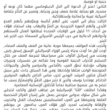
دينية أو قومية.
الثاني: اعتبر أن الدعوة الى الحل الديبلوماسي مهما كان نوعه أو
مصدره, هو بمثابة علامة ضعف وجبن وخيانة, وتعبير عن التأثر بثقافة
أميركية غربية براغماتية وإستهلاكية.
الثالث: ينظر الى العرب على أنهم أبالسة ويعرّفهم بأنهم العدو
الأبدي, وأنهم الصورة التجريدية عن الشرّ والارهاب. وقد استفاد هؤلاء
من أحداث 11 ايلول في الولايات المتحدة ليطلقوا العنان لألسنتهم
وأدواتهم الدعائية في حرب الرئيس الأميركي المسماة حرب الخير ضد
الشر.
وأنتجت هذه المواقف جميعها موجة عاتية من العنف والعنف المضاد,
أودت أول ما أودت بحياة رئيس الوزراء الإسرائيلي الإسبق إسحق رابين,
وفتحت في إسرائيل الاأواب على مصراعيها لشرعنة العنف من خلال
التسليم للأحزاب الدينية القومية وما تقدّمه من تفسيرات وتبريرات
وقوالب مؤدلجة تصوّر العرب بالأفاعي والصراصير والنمل والحيوانات
المتوحشة الواجب قتلها وإبادتها. وفي هذا السياق جاءت على سبيل
المثال فتاوى المرشد الروحي لحزب شاس الخاص باليهود الشرقيين
الحاخام عوفاديا يوسف والتي لا تثير سوى التقزّز والإشمئزاز بسبب ما
تنضح به من عنصرية مجافية تماماً للأخلاق الإنسانية المعاصرة.
وهكذا انطلقت “الأنا” الإسرائيلية من غياهب القلق والكبت لتتجلى
على شكل سلوك عدواني متوحش يعمل على إشباع الغرائز الشخصية
القلقة وتفريغها في العرب الفلسطينيين بممارسات القتل والتخريب
والإهانة والتعذيب لمجرد كون هؤلاء العرب يدافعون عن بيوتهم
وأراضيهم وأهاليهم ومحاصيل رزقهم. وفي خضمّ هذا الصراع عجز