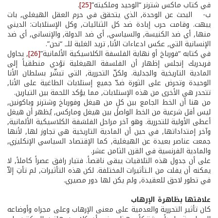
في كتاب ماكس شترنر “الوحيد وملكيته”
[25]
.
ب- ­ البحث عن الوحدة, الذي يتحقق في حرم العقل الهيغلي, بات
يبهت. وقامت حرب إبادة ضد كل الثنائيات, وكل الإستلابات: الديني
منها, أي ضد الكنيسة, والسياسي, أي ضد الدولة, والإنساني, أي ضد
الإنسانية التي, عكس ادعاءات الأنا, تريد الغلبة للــ “نحن”.
في كتابه “فورباخ أو نهاية الفلسفة الكلاسيكية الألمانية”
[26]
, يحاول
فريدريك إنجلس إظهار أن الفلسفة الهيغلية تؤدي منطقياً إلى
المادية التاريخية والجدلية. ولكنّ التحررية, التي تبشّر بسلطان الأنا
الوحيدة وتحرض على الثورة ضدّ جميع إستلابات الطاغية على الأنا,
تتحدر هي الأخرى من هذه الإستلابات, مما يؤكد اللحمة بين التيارين.
من هنا أن الخط الجامع بين كلٍ من هيغل وفورباخ وشترنر وباكونين,
ليس أقل شرعية من الخط الواصل بين هيغل وماركس, يُظهر أن هيغل
أعطى الأولية للتحررية. وهو آخر مراحل الفلسَفة الكلاسيكية الألمانية,
وآخر إمتداداتها, في حين أن المادية التاريخية هي تجاوز لها, لأنها
جمعت عناصر بعيدة عن الهيغلية, كما الإقتصاد السياسي الإنكليزي,
والمادية الفرنسية في القرن الثامن عشر.
على أن جدول هذه التلاقيات يبقى ناقصاً. فتيار رافق عصراً كاملاً, لا
يمكنه أن يفلت من الـتأثيرات المختلفة. لكن هذه التأثيرات, لم تأتِ إلاّ
في تطور لاحق للعقيدة, ولم يكن لها دور مصيري.
علاقتها بظاهرة الإرهاب
كان تأثير التحررية والعدمية على معنى الإرهاب وعلى مجراه وأوضاعه