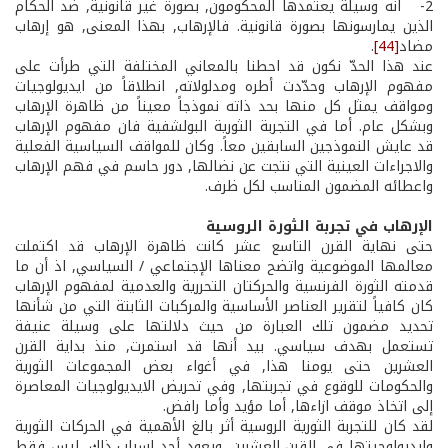
2- ­ انه وسيلة يعتمدها المحكومون, بصورة غير قانونية, ضد الحكام
الذين يمارسونها بصورة قانونية. فالإرهاب, بهذا المعنى, هو إرهاب
مضاد
[44]
.
عند هذا الحدّ نكون قد احطنا بالمعاني المختلفة التي طرأت على
مفهوم الإرهاب وحدّدت أطره ومدلولاته, انطلاقاً من ايديولوجيات
ومواقف يمثل كل منها بحد ذاته نموذجاً معيناً من ظاهرة الإرهاب
وبشكل عام. أما في التجربة الثورية البولشفية فان مفهوم الإرهاب
قد عايش النموذجين السابقين معاً. وكان للمواقف السياسية الفعلية
والاجراءات العينية التي نتجت عن نضالها, دور حاسم في فهم الإرهاب
واعطائه المضمون المناسب لكل ظرف.
الإرهاب في تجربة الثورة الروسية
حتى نهاية القرن التاسع عشر كانت ظاهرة الإرهاب قد اكتملت
معالمها الموضوعية واتضح معناها الإجتماعي / السياسي, اذ أن ما
قدمته الثورة الفرنسية والحركتان التحررية والعدمية لمفهوم الإرهاب
كان كافياً لتقرير العناصر الأساسية والمركبات الثابتة التي من شأنها
تحديد مضمون تلك العبارة من حيث دلالتها على وسيلة عنيفة
تستعمل بهدف سياسي. بيد أنها قد استمرت, منذ بداية القرن
العشرين حتى يومنا هذا, في أغواء بعض المجموعات الثورية
والحكومات للوقوع في تجربتها, وفي تحريض الايديولوجيات المعاصرة
إلى اتخاذ موقف ازاءها, أما مؤيد وأما رافض.
لقد كان للتجربة الثورية الروسية أثر بالغ الأهمية في الحركات الثورية
وايديولوجيتها في القرن العشرين. ويعود أحد اسباب ذلك, ليس فقط