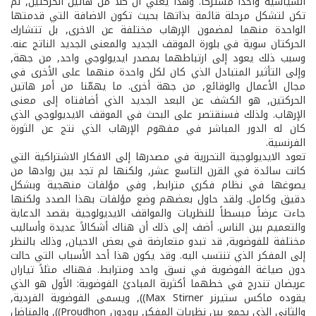
السياسية واحداً مشتركاً. وهذا يعني أن كلا من هاتين الحركتين, لم
تكن لتشكل مرحلة قائمة بذاتها بحيث تكون الاضافة التي قدمتها
الواحدة منهما لمضمون الإرهاب مختلفة عن الاخرى, بل تتشارك
الحركتان سوية في بلورة الموقف الجديد والمعنى الجديد الناتج عنه.
وسبب ذلك يعود إلى ارتباطهما بمصدر ايديولوجي واحد, من جهة,
وإلى التأثير المتبادل الذي كان لكل واحدة منهما على الأخرى في
مجال الأعمال والوقائع, من جهة أخرى. ما يهمّنا من أمر هاتين
الحركتين, هو الكشف عن البعد الجديد الذي أضافتاه إلى معنى
الإرهاب. ولذلك فسنقتصر على البحث في الموقف الايديولوجي الذي
كان له الدور المباشر في مفهوم الإرهاب الذي نتج عن الثورة
الفرنسية.
تعود الايديولوجية التحررية في مصدرها إلى الافكار الاشتراكية التي
كانت سائدة في القرن التاسع عشر, ولكنها لم تجد بين روادها من
يصوغها في نظام فكري مترابط, وفي مؤلفات منهجية وبشكل
دقيق وكامل. ولقد حاول بعضهم وضع مؤلفات بهذا الصدد ولكنها
جاءت عرضاً مبسطاً للنظريات والمواقف الايديولوجية بقصد الدعاية
والتعميم بين الناس. أضف إلى ذلك أن هناك أشكالاً عديدة وأساليب
مختلفة للفوضوية, قد تبدو متعارضة في بعض الاحيان, وذلك بالنظر
إلى المفكر الذي تنتسب اليه. وقد يكون هذا أحد الأسباب التي حالت
دون صياغة الفوضوية في نسق واحد ومترابط. فهناك مثلاً تياران
عريضان تندرج في خطهما أكثرية المبادئ الفوضوية: الأول هو الذي
يقوده ماكس ستيرنر Max Stirner)), ويسمى الفوضوية الفردية,
والثاني الذي يجمع بين نظريات المفكر, برودون Proudhon)), والمناضل