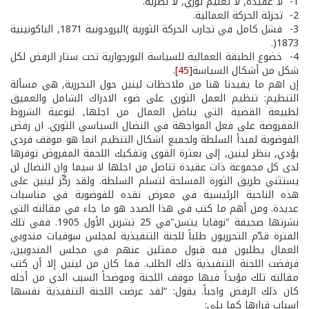
1­- لا عقيدة, لا تعليم ثوري, لا نظرية.
2­- تجزئة الحركة العمالية.
3­- فشل كامل في تجارب الحركة الثورية )البرودونية 1871, الباكونينية
1873(.
4­- خضوع الطبقة العمالية للسياسة البورجوازية تحت ستار الرفض لكل
شكل من أشكال السياسة
[45]
.
إن اهم ما يفيدنا هنا من ملاحظات لينين حول التحررية, هي مسألة
التنظيم: تنظيم العمل الثوري على ضوء الادراك الشامل والعميق
لطبيعة القضية التي يناضل العمال من اجلها, لنوعية الشروط
المفروضة على فعل المواجهة في النضال السياسي الثوري. ان رفض
الفوضوية لمبدأ السلطة ولجميع اشكال التنظيم انما هو موقف فردي
يؤدي, بنظر لينين, إلى بعثرة القوى وتفكيك اللحمة المفروض توفرها
لدى كل مجموعة ذات عقيدة تناضل من اجلها لا سيما وان النضال لن
يستثني طريق الثورة المسلحة لتسلم السلطة. ولقد ركّز لينين على
هذه الناحية الرئيسية في معرض نقده للفوضوية في مناسبات
عديدة. ومن أهم ما كتب في هذا الصدد هو ما جاء في مقالته التي
نشرتها صحيفة "نوفايا يتسن"في 25 تشرين الأول 1905. ففي تلك
الفترة قدّم التحرريون طلباً للجنة التنفيذية لمجلس سوفيات مندوبي
العمال يطلبون فيه قبول ممثلين عنهم في مجلس المندوبين,
فرفضت اللجنة التنفيذية ذلك الطلب. فما كان من لينين إلا أن كتب
مقالته تلك مؤيداً فيها موقف اللجنة وموضحاً السبب الذي من أجله
كان ذلك الرفض واجباً. يقول: “لقد عرضت اللجنة التنفيذية نفسها
اسباب قرارها كما يلي: