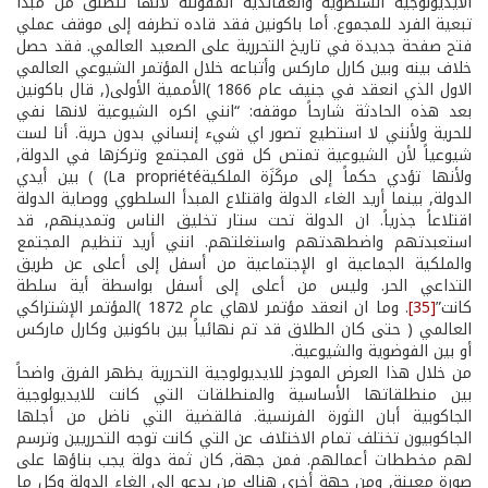
الايديولوجية السلطوية والعقائدية المقوننة لأنها تنطلق من مبدأ
تبعية الفرد للمجموع. أما باكونين فقد قاده تطرفه إلى موقف عملي
فتح صفحة جديدة في تاريخ التحررية على الصعيد العالمي. فقد حصل
خلاف بينه وبين كارل ماركس وأتباعه خلال المؤتمر الشيوعي العالمي
الاول الذي انعقد في جنيف عام 1866 )الأممية الأولى(, قال باكونين
بعد هذه الحادثة شارحاً موقفه: “انني اكره الشيوعية لانها نفي
للحرية ولأنني لا استطيع تصور اي شيء إنساني بدون حرية. أنا لست
شيوعياً لأن الشيوعية تمتص كل قوى المجتمع وتركزها في الدولة,
ولأنها تؤدي حكماً إلى مركَزَة الملكيةLa propriété) ) بين أيدي
الدولة, بينما أريد الغاء الدولة واقتلاع المبدأ السلطوي ووصاية الدولة
اقتلاعاً جذرياً. ان الدولة تحت ستار تخليق الناس وتمدينهم, قد
استعبدتهم واضطهدتهم واستغلتهم. انني أريد تنظيم المجتمع
والملكية الجماعية او الإجتماعية من أسفل إلى أعلى عن طريق
التداعي الحر. وليس من أعلى إلى أسفل بواسطة أية سلطة
كانت”
[35]
. وما ان انعقد مؤتمر لاهاي عام 1872 )المؤتمر الإشتراكي
العالمي ( حتى كان الطلاق قد تم نهائياً بين باكونين وكارل ماركس
أو بين الفوضوية والشيوعية.
من خلال هذا العرض الموجز للايديولوجية التحررية يظهر الفرق واضحاً
بين منطلقاتها الأساسية والمنطلقات التي كانت للايديولوجية
الجاكوبية أبان الثورة الفرنسية. فالقضية التي ناضل من أجلها
الجاكوبيون تختلف تمام الاختلاف عن التي كانت توجه التحرريين وترسم
لهم مخططات أعمالهم. فمن جهة, كان ثمة دولة يجب بناؤها على
صورة معينة, ومن جهة أخرى هناك من يدعو إلى الغاء الدولة وكل ما