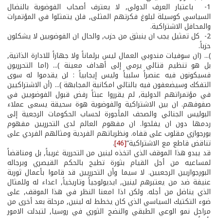
1­- باعتبار العرف الدولي, لا يعترف أصحاب الفوضوية بالنضال
السياسي كوسيلة لبلوغ فكرتهم المثلى, فلن يتمثلوا في المؤتمرات
والمحافل الاشتراكية.
2­- كل تمثيل يجب ان ينبثق من حزب, والحال ان الفوضويين لا يشكلون
حزباً.
)... (ان سوفيات مندوبي العمال ليس برلماناً ولا جهازاً للادارة الذاتية,
بل هو تنظيم قتالي يرمي إلى أهداف معينة )... (اما التحرريون
فسيكونون فيه عنصراً سلبياً وليس إيجابياً : لن يقدموا له سوى
التفكك وسيضعفون فيه بالتالي امكانية المجابهة )... (أن الاشتراكيين
في مؤتمراتهم الدولية, لم يقرروا عبثاً رفض قبول الفوضويين في
صفوفهم. ان بين الاشتراكية والفوضوية هوة سحيقة يسعى عملاء
البوليس الجنائي والصحف المأجورة لحساب الحكومات الرجعية إلى
ردمها دون ان يفلحوا. ان مفهوم العالم لدى التحرريين مفهوم
بورجوازي مقلوب على قفاه. ونظرياتهم الفردية ومثالهم الفردي على
تناقض قاطع مع الاشتراكية”
[46]
.
قد يبدو هذا الموقف الذي اتخذه لينين من التحررية غريباً, بل ومناقضاً
لمساعيه من أجل القيام بثورة تطيح بالحكم القيصري وبرجاله
البورجوازيين الرجعيين. لا سيما وأن التحرريين قد قاموا بأعمال ثورية
عنيفة ضد من يعتبرهم لينين, ايديولوجياً وتاريخياً, اعداء له وللمثال
الذي يناضل من أجله. ولكن اذا امعنا النظر في هذا الموقف, على
ضوء التكتيك السياسي الذي كان يخطط له لينين, مرحلة بعد أخرى من
مراحل نمو الوعي الطبقي والنضج الثوري في روسيا, لتبدلت الامور