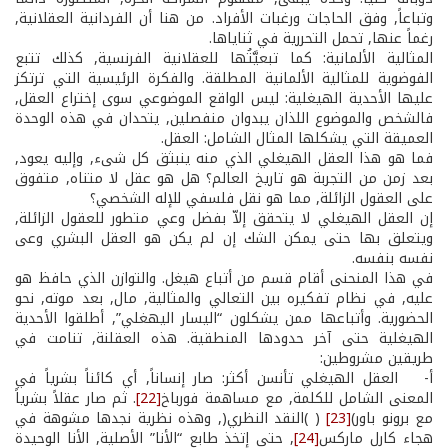
وتباعاً, وفق الحاجات ورغبات الأفراد. من هنا أن الفردانية العقلانية,
رغماً عنها, تحمل التحررية في ثناياها.
المثالية الألمانية: كما تبعيَّتُها للعقلانية الفرنسية, كذلك تتبع
الفوضوية للمثالية الألمانية المطلقة. والفكرة الرئيسية التي ترتكز
عليها الأحدية الهيغلية: ليس الواقع الموضوعي سوى إختراع العقل,
فالشخص والموضوع اللذان يبدوان منفصلين, يتحدان في هذه الوحدة
العميقة التي يشكلها المثال الشامل: العقل.
فما هو هذا العقل الهيغلي الذي منه ينبثق كل شىء, وإليه يعود,
بعد زمن من التجربة هو تاريخ العالم؟ هل هو عقل لا متناه, متفوق
على العقول الزائلة, مما هو نقل فلسفي للإله الشخصي؟
إن العقل الهيغلي لا يتحقق إلاّ بفضل وعي متطور للعقول الزائلة,
ويتعلق بها حتى يمكن الشك إن لم يكن هو العقل البشري وعى
نفسه بنفسه.
في هذا المنحنى أقام قسم من أتباع هيغل. والتوازن الذي حافظ هو
عليه, في نظام تفكيره بين التعالي والمثالية, مال, بعد موته, نحو
الحضورية. وأتباعها ممن يشكلون “اليسار اليهغلي”, أطلقوا الأحدية
الهيغلية حتى آخر حدودها المنطقية. هذه العقلنة, تنامت في
طريقين مشروطين:
أ- ­ العقل الهيغلي تأنسن أكثر: صار إنساناً, أي كائناً بشرياً في
المعنى الشامل للكلمة, مع مساهمة فورباخ
[22]
. ثم صار عقلاً بشرياً
مع برونو باور)
[23]
( )النقد النظري(, وهذه نظرية نجدها مشوهة في
هجاء كارل ماركس
[24]
, حتى إتخذ طابع “الأنا” الأصلية, الأنا الوحيدة