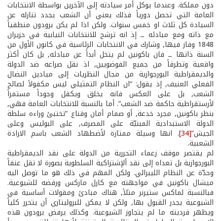
دون مملكة. وعندما يوكل أمر سيادته إلى الآخرين بواسطة الانتخابات
العامة التي تحصل دورياً فذلك يعني أن الشعب يجدد تنازله عن
السيادة كل ثلاث او خمس سنوات. ولكن اذا لم يكن برودون منطقياً
مع ذاته ومع مبادئه ــ إذ انه ترشح للانتخابات النيابية في حزيران
1848 وفاز فيها, وشارك في الانتخابات الرئاسية في كانون الأول من
السنة ذاتها ــ فان باكونين لم يتخل أبداً عن مبادئه, بل كان أكثر
واقعية وتطرفاً من جميع الفوضويين, اذ نقل صراعه ضد الدولة
والديمقراطية البورجوازية من مجال النظريات إلى ميادين النضال
الفعلي العنيف, إذ يقول: “ان النظام التمثيلي ليس مكفولاً لصالح
الشعب, بل على العكس فانه يخلق ويكفل وجوداً مستمراً
لأرستقراطية حاكمة ضد الشعب”. أما بالنسبة للانتخابات العامة فهي,
بنظر باكونين, مجرد خدعة, أو صمام أمان وقناع “تختبئ وراءه سلطة
الدولة الاستبدادية المبنيّة على المصرف, على البوليس وعلى
الجيش”
[34]
. انها وسيلة ممتازة لأضطهاد الشعب باسم الارادة
الشعبية.
لم يقتصر موقف زعماء التحررية من الدولة على نقد الديمقراطية
البورجوازية بل تعداه إلى نقد ألإشتراكية السلطوية بصورة لا تقل عنفاً
وحدّة عن النظام الليبرالي. ولكن المهم في ذلك هو ما توصل اليه
ميشال باكونين في مواجهته مع كارل ماركس ورفضه للشيوعية.
فبالنسبة لماكس ستيرنر مثلاً, هناك مبادئ ومقولات أساسية في
الشيوعية يجدر القبول بها, ولكن لا يمكن للبروليتاري أن يتحرر كلياً
ويظهر فرديته ما لم يتجاوز الشيوعية. وكذلك يرفض برودون هذه