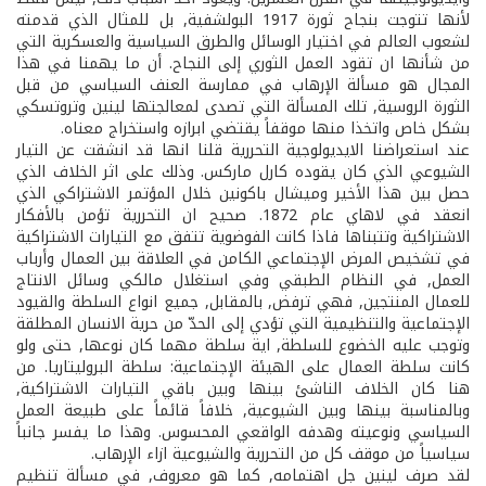
لأنها تتوجت بنجاح ثورة 1917 البولشفية, بل للمثال الذي قدمته
لشعوب العالم في اختيار الوسائل والطرق السياسية والعسكرية التي
من شأنها ان تقود العمل الثوري إلى النجاح. أن ما يهمنا في هذا
المجال هو مسألة الإرهاب في ممارسة العنف السياسي من قبل
الثورة الروسية, تلك المسألة التي تصدى لمعالجتها لينين وتروتسكي
بشكل خاص واتخذا منها موقفاً يقتضي ابرازه واستخراج معناه.
عند استعراضنا الايديولوجية التحررية قلنا انها قد انشقت عن التيار
الشيوعي الذي كان يقوده كارل ماركس. وذلك على اثر الخلاف الذي
حصل بين هذا الأخير وميشال باكونين خلال المؤتمر الاشتراكي الذي
انعقد في لاهاي عام 1872. صحيح ان التحررية تؤمن بالأفكار
الاشتراكية وتتبناها فاذا كانت الفوضوية تتفق مع التيارات الاشتراكية
في تشخيص المرض الإجتماعي الكامن في العلاقة بين العمال وأرباب
العمل, في النظام الطبقي وفي استغلال مالكي وسائل الانتاج
للعمال المنتجين, فهي ترفض, بالمقابل, جميع انواع السلطة والقيود
الإجتماعية والتنظيمية التي تؤدي إلى الحدّ من حرية الانسان المطلقة
وتوجب عليه الخضوع للسلطة, اية سلطة مهما كان نوعها, حتى ولو
كانت سلطة العمال على الهيئة الإجتماعية: سلطة البروليتاريا. من
هنا كان الخلاف الناشئ بينها وبين باقي التيارات الاشتراكية,
وبالمناسبة بينها وبين الشيوعية, خلافاً قائماً على طبيعة العمل
السياسي ونوعيته وهدفه الواقعي المحسوس. وهذا ما يفسر جانباً
سياسياً من موقف كل من التحررية والشيوعية ازاء الإرهاب.
لقد صرف لينين جل اهتمامه, كما هو معروف, في مسألة تنظيم