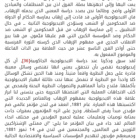
يمت اليها وإلى اجهزتها بصلة. الفرق اذن بين المنطلقات والمبادئ
الأولى واضح. وطالما نحن بصدد دراسة المعنى الذي يحمله الإرهاب,
فان الايديولوجية الأولى قد قادت إلى إرهاب يمارسه الحكام أو الدولة
ضد المحكومين أو الشعب وستؤدي الايديولوجية الثانية ــ في حال
التطبيق ــ إلى ممارسة الإرهاب من قبل المحكومين او الشعب ضد
الحكام وضد المؤسسة الكبرى التي هم عليها قيّمون. من هنا يبرز
الانقلاب الجذري في مفهوم الإرهاب الذي كرسته الثورة الفرنسية
حتى أواخر القرن التاسع عشر من حيث العلاقة بين الذات الفاعلة
والموضوع المفعول به.
لقد سبق وذكرنا عند دراسة الايديولوجية الجاكوبية
[36]
, أن كل
إيديولوجية تقضي بأن تتحقق, يعني انها تقتضي وسائل معينة
قادرة على جعل النظرية واقعاً متيناً. ومنذ هذا الحين تشكل الوسائل
كلا واحداً مع النظرية لا تنفصل عنها تحت طائلة انهيار الايديولوجية
بأكملها. فلندع جانباً المفاهيم والتصورات النظرية البحتة ولنفحص عن
كثب الاتجاهات العملية التي اقتضتها التحررية حتى يتسنى لنا ابراز
علاقة هذه الايديولوجية بمفهوم الإرهاب وبالعناصر الجديدة التي
اكتسبتها هذه العبارة. عام 1881, انعقد في لندن مؤتمر عالمي ضم
مؤيدي مبدأ رفض السلطة, وخرج على اثره المؤتمرون بمقررات جاءت
بمثابة توصيات وتعليمات عملية لجميع المؤيدين في مختلف انحاء
العالم. لقد جاء في بيان المؤتمر ما يلي: “ان ممثلي الإشتراكيين
الثوريين في العالمين, والمجتمعين في لندن في 14 تموز 1881,
وجميعهم مؤيدون لتهديم المؤسسات السياسية والاقتصادية الحالية