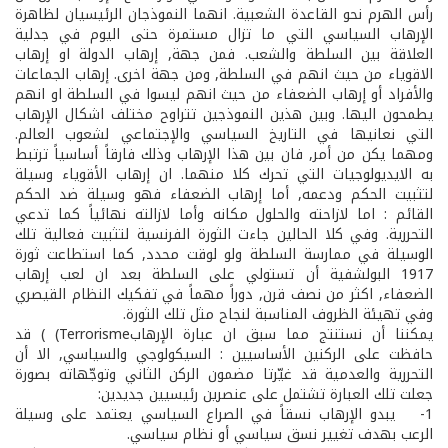
رأس الهرم نحو القاعدة الشعبية. انهما النموذجان الرئيسيان لظاهرة
الإرهاب السياسي التي ما تزال مستمرة حتى اليوم في جدلية
العلاقة بين السلطة والشعب. فمن جهة, إرهاب الدولة او إرهاب
الاقوياء من حيث انهم في السلطة, ومن جهة اخرى. إرهاب الجماعات
والأفراد أو إرهاب الضعفاء من حيث انهم ليسوا في السلطة او انهم
يطمحون اليها. وبين هذين النموذجين تتراوح مختلف اشكال الإرهاب
التي نعانيها في التاريخ السياسي والإجتماعي لشعوب العالم.
ومهما يكن من أمر, فان بين هذا الإرهاب وذلك فارقاً أساسياً ترتبط
به الايديولوجيات التي تحرك كلا منهما. ان إرهاب الأقوياء وسيلة
لتثبيت الحكم ودعمه, أما إرهاب الضعفاء فهو وسيلة ضد الحكم
القائم : اما لازاحته والحلول مكانه وأما لازالته نهائياً كما تدعي
التحررية. وفي كلا الحالين جاءت الثورة الفرنسية لتثبيت فعالية تلك
الوسيلة في ممارسة السلطة ولو لوقت محدد, كما استطاعت ثورة
1917 البولشفية أن تستولي على السلطة بعد ان لعب إرهاب
الضعفاء, اكثر من نصف قرن, دوراً مهماً في تفكيك النظام القيصري
وفي تهيئة الظروف المناسبة لنجاح مثل تلك الثورة.
يمكننا أن نستنتج مما سبق ان عبارة الإرهابTerrorisme) ) قد
حافظت على الركنين الأساسيين : السيكولوجي والسياسي, الا أن
التحررية والعدمية قد غيّرتا مضمون الركن الثاني وتوجّهاته بصورة
جعلت تلك العبارة تشتمل على عنصرين رئيسيين جديدين:
1- ­ يبدو الإرهاب نسقاً في الصراع السياسي يعتمد على وسيلة
الرعب بهدف تغيير نسق سياسي أو نظام سياسي.