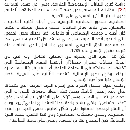
دراسة كبرى التيارات الإيديولوجية الملازمة, وهي, من جهة, الفردانية
[21]
العقلانية الفرنسية, ومن جهة ثانية المثالية المطلقة الألمانية,
ودون نسيان التأثير المسيحي على التحررية.
العقلانية: تتمحور العقلانية الفرنسية حول أوليّة قَبْلية أخلاقية :
فالإنسان, على خلاف سائر الكائنات, يتمتع بالعقل, فيملك ــ مهما
كان أصله ــ موقفه الإجتماعي أو طاقاته, كما يمتلك بعض الحقوق
التي لا يحق لأحد التصرف بها, وهي سابقة لكل تنظيم سياسي. هذا
هو مفهوم الحق الطبيعي المساوي والشامل, الذي انطلقت منه
شرعة حقوق الإنسان عام 1789.
لكن هذا الفرد الذي يشترك في المنطق الشامل, وله الحق في
الحرية, يتجاذبه شعوران متضادّان: أولهما الغريزة الإجتماعية التي
تكشف له سعادته في السعادة العامة, أي الغيرية, وثانيهما غريزة
البقاء. وخلال تطور الإنسانية, تقدمت الأنانية على الغيرية, فصار
الإنسان ذئباً مع أخيه الإنسان.
وخلقت الدولة لإخضاع الأفراد على إحترام الحرية الفردية التي يهددها
صراع ولّده إنتصار الأنانية. وتدين هذه الدولة بوجودها للضرورات التي
نجمت عن تعايش الأفراد, وهي ترتكز على الإتفاق بين أفرادها, وفق
“عقد إجتماعي”. ولكي يشرح ولادة هذا “العقد الإجتماعي”, يرى روسّو
أن البشر اجتمعوا ليتفقوا على “شكل تعايش يحمي الفرد من القوة
المشتركة, ويحمي ممتلكات المتعايش؛ وفي هذا الشكل, يلتحم الفرد
بالجماعة, دون الإنصياع لها بل لنفسه, ويبقى على حريته السابقة”.