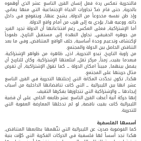
فالتحررية تعكس ردة فعل إنسان القرن التاسع عشر الذي أوهموه
بالحرية, حتى قام ضدّ تجاوزات الحياة الإجتماعية التي منها يعاني.
وإذ ظن نفسه مخدوعاً من الدولة, يشيح عنها, ويتقوقع في داخل
ذاته. ووعيه هذا, يؤدي به إلى هرب من أمام واقع الدولة.
أما الإشتراكية, فعلى العكس, رغم اقتناعاتها أن الدولة تجرد الفرد
من جوهره الحقيقي, تحاول النهدة إلى مستقبل التاريخ, طموحاً
لإكتشاف وتدعيم وحدة أساسية, خلف الواقع المتناقض, وفي ما بعد
التناقض الحاصل بين الدولة والمجتمع.
من زاوية التاريخ, تبدو التحررية, اذن, ظاهرة من ظواهر الإشتراكية.
فبعدما بقيت, زمناً, مركز ثقل, ابتلعتها الإشتراكية. وكان للتاريخ أن
يفصل بينهما, مبيناً امكان الدولة ــ كما تقول الإشتراكية, أن تفرض
مثال حريتها على المجتمع.
هكذا, تكون تحدّدت المكانة التي إحتلتها التحررية في القرن التاسع
عشر. انها بين الليبرالية ــ التي كانت تناقضاتها الداخلية من أسباب
إيجادها ــ والإشتراكية التي تتجاوزها بفكرها الثقيف.
إنها حركة آنية أعطت القرن التاسع عشر طابعه الخاص. على أن قضية
الليبرالية كانت بقيت ناقصة, لو لم تدخلها المعارضة العفوية التي
للتحررية.
أسسها الفلسفية
كما الفوضوية صدرت عن الليبرالية التي تتّهمها بطابعها المتناقض,
هكذا تجد أسساً لها فلسفية في الحركات الفكرية التي كوّنت بنية