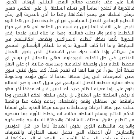
رأساً على عقب واتضحت معالم الرفض اللينيني للإرهاب التحرري.
فالتحررية لا تطمح اساساً إلى تسلم السلطة, بل على العكس, فهي
ترفض السلطة في جميع اشكالها, وهذا ما أدى بالتحررية إلى رفض
التنظيم الجماعي للنضال السياسي. غير ان طبيعة نضال من هذا النوع
تفرض على الافراد الملتزمين به نسبة من الطاعة لمن هم في مركز
التخطيط والامر والا بطلت فعاليته. وهذا ما عناه لينين عندما رفض
التحررية لأنها تفكك تنظيم الاشتراكيين وتضعف امكانيتهم في
المجابهة. واما اذا كانت التحررية تدرك ما للنظام الرأسمالي القمعي
من سيئات, وإذا كانت تدرك مدى الاستغلال الذي يلحق بالعمال
المنتجين في ظل الاقلية البورجوازية, فهي بالمقابل لم ترسم اي
مخطط لنظام بديل ولصيغة اجتماعية وسياسية مثالية, او على الاقل
صيغة أقل سوءاً. من هنا انها لم تقدم شيئاً, كما يقول لينين, سوى
بعض العموميات التي يقل نفعها عندما لا تكون مؤيدة ومدعومة
بخطة عملية منظمة للنضال السياسي في سبيل هدف واضح المعالم
يقوم على رؤيا معينة لنظام جديد. أما لينين, فان له موقفاً آخر. فهو
لا يرفض السلطة على الاطلاق, بل يرفض سلطة الحكم القيصري وما
يرافقها من استغلال وقمع واضطهاد. ويدعم رفضه هذا بواقعية
عملية تعبر عنها اجراءات ومخططات يتوسم فيها القدرة على اسقاط
الحكم القائم وتسلم السلطة مكانه. انه يخطط للثورة وما تقتضيه
من تنظيم دقيق لمختلف النشاطات والاجهزة السياسية والعسكرية
والادارية. فالتنظيم الثوري يفرض انضباطاً تاماً من قبل المؤيدين
والمحازبين, لأن الاخطاء التي تحصل بسبب التجاوزات والتصرفات
الفردية قد تؤدي إلى فشل الثورة في المهد او إلى تفككها او