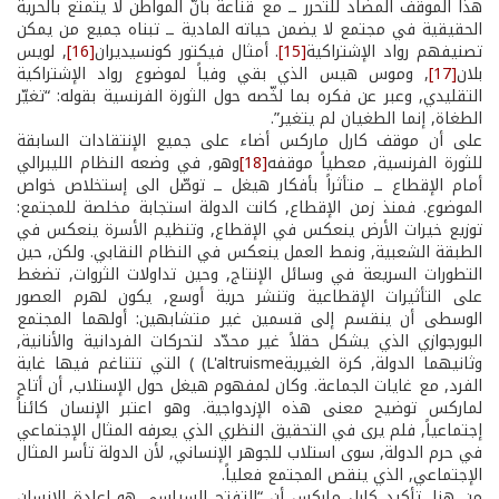
هذا الموقف المضاد للتحرر ــ مع قناعة بأنّ المواطن لا يتمتع بالحرية
الحقيقية في مجتمع لا يضمن حياته المادية ــ تبناه جميع من يمكن
تصنيفهم رواد الإشتراكية
[15]
. أمثال فيكتور كونسيديران
[16]
, لويس
بلان
[17]
, وموس هيس الذي بقي وفياً لموضوع رواد الإشتراكية
التقليدي, وعبر عن فكره بما لخّصه حول الثورة الفرنسية بقوله: “تغيّر
الطغاة, إنما الطغيان لم يتغير”.
على أن موقف كارل ماركس أضاء على جميع الإنتقادات السابقة
للثورة الفرنسية, معطياً موقفه
[18]
وهو, في وضعه النظام الليبرالي
أمام الإقطاع ــ متأثراً بأفكار هيغل ــ توصّل الى إستخلاص خواص
الموضوع. فمنذ زمن الإقطاع, كانت الدولة استجابة مخلصة للمجتمع:
توزيع خيرات الأرض ينعكس في الإقطاع, وتنظيم الأسرة ينعكس في
الطبقة الشعبية, ونمط العمل ينعكس في النظام النقابي. ولكن, حين
التطورات السريعة في وسائل الإنتاج, وحين تداولات الثروات, تضغط
على التأثيرات الإقطاعية وتنشر حرية أوسع, يكون لهرم العصور
الوسطى أن ينقسم إلى قسمين غير متشابهين: أولهما المجتمع
البورجوازي الذي يشكل حقلاً غير محدّد لتحركات الفردانية والأنانية,
وثانيهما الدولة, كرة الغيريةL'altruisme) ) التي تتناغم فيها غاية
الفرد, مع غايات الجماعة. وكان لمفهوم هيغل حول الإستلاب, أن أتاح
لماركس توضيح معنى هذه الإزدواجية. وهو اعتبر الإنسان كائناً
إجتماعياً, فلم يرى في التحقيق النظري الذي يعرفه المثال الإجتماعي
في حرم الدولة, سوى استلاب للجوهر الإنساني, لأن الدولة تأسر المثال
الإجتماعي, الذي ينقص المجتمع فعلياً.
من هنا, تأكيد كارل ماركس أن “التفتح السياسي هو إعادة الإنسان