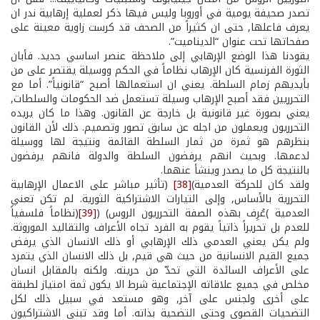
تصدر صحيفة يومية في أوروبا وليس فيها ذكر لعملية إرهابية ندر ان
يعرف فاعلها, حتى ان كثيراً من الصحف قد كرست زاوية معينة على
صفحاتها تحت عنوان “الديناميت”.
يقودنا هذا الوضع الإرهابي إلى ملاحظة عنصر اساسي جديد. فأبان
الثورة الفرنسية كان الإرهاب نظاماً في الحكم ووسيلة يقتصر على من
بأيديهم زمام السلطة. يعني ان استعمالها أصبح “قانونياً”. أما مع
التحرريين فقد أصبح الإرهاب وسيلة تستعمل ضد الحكومات والسلطات,
يعني بصورة غير قانونية بل خارجة عن القانون. وهذا ما كان يريده
التحرريون ويعملون من اجله عن سابق تصور وتصميم. ذلك لأن القانون
بنظرهم هو ثمرة من ثمار السلطة القائمة ونتيجة لها ووسيلة
لدعمها. وبحيث انهم يرفضون السلطة والدولة فانهم يرفضون
بالنتيجة كل ما يصدر وينشأ عنهما.
ولقد كان للحركة العدمية)
[38]
(تأثير مباشر على الاعمال الإرهابية
التحررية بالأساس, وإلى التيارات الاشتراكية الثورية. لم تكن تعني
العدمية )عُرِف بهذه الصفة التحرريون الروس) (
[39]
(نظاماً فلسفياً
للعدم بل تحريراً ذاتياً يقوم به الفرد تجاه الأعراف والتقاليد الموروثة.
ولم يكن يعني العدمي ذلك الإرهابي أو ذلك الانسان الذي يرفض
جميع القيم الانسانية من حيث هي قيم, بل ذلك الانسان الذي يتمرد
على الأعراف السائدة التي تحدّ من حريته. ولكنه بالمقابل انسان
مخلص في جميع علاقاته الإجتماعية شرط الا يكون ثمة امتياز لطبقة
على أخرى ولجنس على آخر, وهو مستعد في سبيل ذلك لكل
التضحيات القصوى وحتى التضحية بذاته. أما وقد تبنى الاشتراكيون