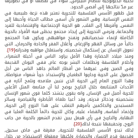
تحتية ايديولوجية للنظام الليبرالي, سواء في نقضها أو في تطويرها
عبر مدّ نتائجها إلى أقصى الحدود.
قبل ظهور الأسس الفلسفية للتحررية تعتبر هذه نزعة طبيعية في
النفس الإنسانية. وهي الشعور بأن أسمى مطالب الحياة وأحبها إلى
النفس, وأقربها إلى القلب, هو الحرية الإجتماعية والإقتصادية للفرد
والجماعة, وترمي التحررية إلى إيجاد مجتمع يحظى فيه الأفراد بالحرية
الكاملة لإنماء شخصياتهم وتفتح مواهبهم, ويكون هذا المجتمع
خالياً من وسائل القهر والإرغام, وأغلال الفقر والحاجة والحرمان, التي
تعوق الإنسان عن إستكمال شخصيته, واستغلال مواهبه وقدراته
[19]
.
ومنذ ميلاد الحضارة وهذا الأمل يراود الناس في أخيلة الشعراء,
وأحلام الفلاسفة وتطلعات البشر بوجه عام, ففي اليونان القديمة
وفي الصين وفي غيرهما من أقطار العالم جاهد الناس من أجل
الحصول على الحرية وحاربوا الطغيان والإستبداد حرباً شعواء متواصلة,
وهذا النزوع العام إلى الحرية الذي نتبين ملامحه ونلمح آثاره في
الأحداث المتتابعة خلال التاريخ يوضح لنا أن متابعة المثل الأعلى
للحرية أصيل في الإنسان, وانه يقوى يتشتد كلما قوي شعور الإنسان
بشخصيته وذخائر قدرته, وقد أعيا طغاة الأباطرة والقياصرة وسائر
المستبدين والحاكمين بأمرهم التغلب على هذا النزوع إلى الحرية,
وإخماد أنفاسه, والقضاء عليه, وكان للحرية دائماً الكلمة العليا في
النهاية, والتاريخ في رأي هيغل يبين تقدم الشعور بالحرية من جانب
الروح, وتحقيقها نتيجة لذلك
[20]
.
لذلك تبدو الأسس الفلسفية للتحررية, مغرقة في ماض سحيق,
وقديمة قدم الإنسان والحضارة. ولكنها معقولة الإستيضاح من خلال