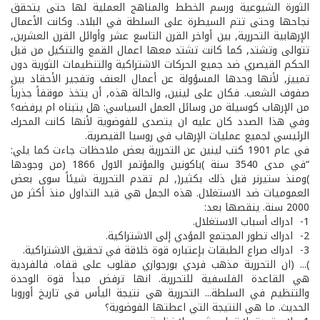
الثورة الشيوعية ورسم الخطط والمناهج العملية لها حتى يتحقق
نجاحها وحتى تتم السيطرة على السلطة في البلاد. وكانت الأعمال
الإرهابية التحررية, بين أواخر القرن التاسع عشر وأوائل القرن العشرين,
تتوالى وتشتد, كما كانت تشتد معها اعمال القمع والتنكيل من قبل
الحكم القيصري ضد جميع الحركات الاشتراكية والتنظيمات الثورية دون
تمييز, لأنها وحدها المسؤولة عن أعمال العنف وتفجير الأحقاد بين
صفوف الشعب. فكان على لينين, والحالة هذه, أن يتخذ موقفاً جذرياً
من الإرهاب كوسيلة من وسائل العمل السياسي: هل يتبناه ام يرفضه؟
وفي هذا الصدد كان عليه ان يتصدى للفوضوية لأنها كانت المحرك
الرئيسي لجميع عمليات الإرهاب في روسيا القيصرية.
في عام 1901 كتب لينين عن التحررية بعض ملاحظات جاءت كما يلي:
“في مدى 35­40 سنة )باكونين والمؤتمر الاول 1866 (من وجودها
)ومنذ ستيرنر قبل ذلك بكثير(, لم تقدم التحررية شيئاً سوى بعض
العموميات ضد الاستغلال. هذه الجمل هي قيد التداول منذ أكثر من
2000 سنة. ينقصها بعد:
1­- ادراك أسباب الاستغلال.
2­- ادراك تطور المجتمع المؤدي إلى الاشتراكية.
3­- ادراك صراع الطبقات بإعتباره قوة خلاقة في تحقيق الاشتراكية.
)... (ان التحررية مذهب فردي بورجوازي مقلوب على قفاه. فالفردية
هي القاعدة الفلسفية للتحررية. انها ترفض مبدأ قوة الوحدة
والتنظيم في السلطة... التحررية هي نتيجة اليأس في تاريخ أوروبا
الحديث. ما هي النتيجة التي اعطتها الفوضوية؟