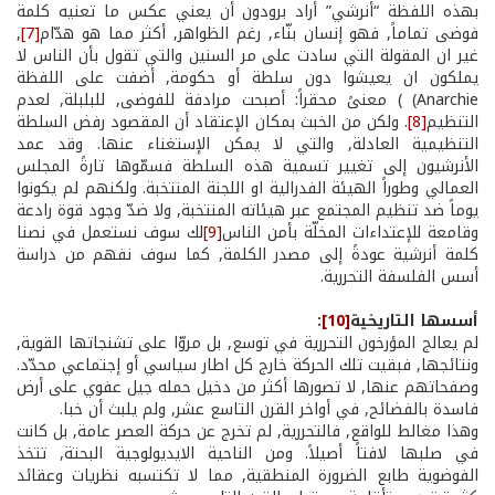
بهذه اللفظة “أنرشي” أراد برودون أن يعني عكس ما تعنيه كلمة
فوضى تماماً, فهو إنسان بنّاء, رغم الظواهر, أكثر مما هو هدّام
[7]
,
غير ان المقولة التي سادت على مر السنين والتي تقول بأن الناس لا
يملكون ان يعيشوا دون سلطة أو حكومة, أضفت على اللفظة
Anarchie) ) معنىً محقراً: أصبحت مرادفة للفوضى, للبلبلة, لعدم
التنظيم
[8]
. ولكن من الخبث بمكان الإعتقاد أن المقصود رفض السلطة
التنظيمية العادلة, والتي لا يمكن الإستغناء عنها. وقد عمد
الأنرشيون إلى تغيير تسمية هذه السلطة فسمّوها تارةً المجلس
العمالي وطوراً الهيئة الفدرالية او اللجنة المنتخبة. ولكنهم لم يكونوا
يوماً ضد تنظيم المجتمع عبر هيئاته المنتخبة, ولا ضدّ وجود قوة رادعة
وقامعة للإعتداءات المخلّة بأمن الناس
[9]
لك سوف نستعمل في نصنا
كلمة أنرشية عودةً إلى مصدر الكلمة, كما سوف نفهم من دراسة
أسس الفلسفة التحررية.
أسسها التاريخية
[10]
:
لم يعالج المؤرخون التحررية في توسع, بل مروّا على تشنجاتها القوية,
ونتائجها, فبقيت تلك الحركة خارج كل اطار سياسي أو إجتماعي محدّد.
وصفحاتهم عنها, لا تصورها أكثر من دخيل حمله جيل عفوي على أرض
فاسدة بالفضائح, في أواخر القرن التاسع عشر, ولم يلبث أن خبا.
وهذا مغالط للواقع, فالتحررية, لم تخرج عن حركة العصر عامة, بل كانت
في صلبها لافتاً أصيلاً. ومن الناحية الايديولوجية البحتة, تتخذ
الفوضوية طابع الضرورة المنطقية, مما لا تكتسبه نظريات وعقائد