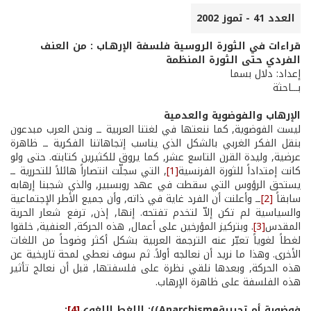
العدد 41 - تموز 2002
قراءات في الثورة الروسية فلسفة الإرهـاب : من العنف
الفردي حتى الثورة المنظمة
إعداد: دلال بسما
بـــاحثة
الإرهاب والفوضوية والعدمية
ليست الفوضوية, كما ننعتها في لغتنا العربية ــ ونحن العرب مبدعون
بنقل الفكر الغربي بالشكل الذي يناسب إتجاهاتنا الفكرية ــ ظاهرة
عرضية, وليدة القرن التاسع عشر, كما يروق للكثيرين كتابته. حتى ولو
كانت إمتداداً للثورة الفرنسية
[1]
, التي سجلّت انتصاراً هائلاً للتحررية ــ
يستحق الرؤوس التي سقطت في عهد روبسبير, والذي شجبنا إرهابه
سابقاً
[2]
ــ وأعلنت أن الفرد غاية في ذاته, وأن جميع الأطر الإجتماعية
والسياسية لم تكن إلاّ لتخدم تفتحه. إنها, إذن, ترفع شعار الحرية
المقدس
[3]
. وبتركيز المؤرخين على أعمال, هذه الحركة, العنفية, خلقوا
لغطاً لغوياً تعبّر عنه الترجمة العربية بشكل أكثر وضوحاً من اللغات
الأخرى. وهذا ما نريد أن نعالجه أولاً. ثم سوف نعطي لمحة تاريخية عن
هذه الحركة, وبعدها نلقي نظرة على فلسفتها, قبل أن نعالج تأثير
هذه الفلسفة على ظاهرة الإرهاب.
فوضوية أم تحررية
Anarchisme)
): اللغط اللغوي
[4]
: