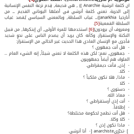
ان كلمة انرشية Anarchie )) , هي قديمة, قِدم نزعة النفس الإنسانية
إلى الحرية. تعني كلمة أنرشي في أصلها اليوناني القديم ــ من
أنارخيا anarkhia))ــ غياب السلطة, وبالمعنى السياسي يُقصد غياب
السلطة القمعية
[5]
.
ومعروف أن برودون)
[6]
استخدمها للمرة الأولى, أي إبتكرها, من قبيل
النكتة والإستفزاز. وكأنه كان يريد أن يصدم الناس على نحوٍ شديد
فأجرى مع الإنسان العادي هذا الحديث غير الخالي من الإستفزاز:
­- هل أنت جمهوري ؟
­- جمهوري, نعم؛ لكن هذه الكلمة لا تعني شيئاً, إنه الشيء العام ...
الملوك هم أيضاً جمهوريون.
­- إذن, فأنت ديمقراطي.
-­ كلا.
-­ ماذا, هلا تكون ملكياً ؟
-­ كلا
-­ دستوري ؟
-­ معاذ الله.
-­ أنت إذن أرستقراطي ؟
-­ إطلاقاً.
-­ هل أنت تطمح لحكومة مختلطة؟
-­ كلا وكلا.
-­ ماذا تكون إذن ؟
] -تحرّريanarchiste [­- أنا أنرشي.