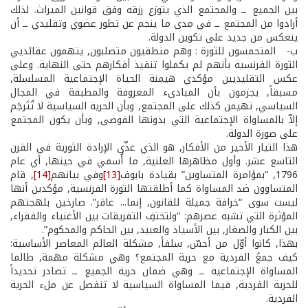
بين الجميع ــ والمجتمع الذي يتوزع رزقه وفق قوانين الميراث. لذلك
أرادوا من المجتمع ــ في مدى ما ينجم عن تطور عضوي وتقليدي ــ أن
ينعكس من جديد على تكوين الدولة.
ب- ­ المتحمسون للثورة : وهم منطقيون متصلبون, يتهمون عقائديي
الثورة الفرنسية بأنهم لم يكملوا تنفيذ أفكارهم حتى النهاية. وعلى
عكس التقليديين مؤكدي هيمنة الحياة الإجتماعية المسلسلة,
مسبقاً, يجزمون بأن المبادىء المعروفة والمطبقة في المجال
السياسي, تهيمن كذلك على المجتمع, وبأن الحرية السياسية لا تُتَرجَم
إلاّ بالمساواة الإجتماعية التي بدونها الفوضى, وبأن يكون المجتمع
على صورة الدولة.
هذا التيار الأخير من الأفكار, هو الذي غذّى الإرادة الثورية في القرن
التاسع عشر. وأول مظاهرها العلنية, ما أُسمي في حينها, أي عام
1796, “بمؤامرة المتساوين” بقيادة بابوف
[13]
وفي بيانهم
[14]
, قام
المتساوون ضد المساواة كما أطلقتها الثورة الفرنسية, مؤكدين أنها
ليست سوى “خرافة جميلة للقانون, إنما... عاقر”. صارخين بلهجتهم
المؤثرة التي تشبه عصرهم: “ولتختفِ التفريقات بين الأغنياء والفقراء,
بين الكبار والصغار, بين الأسياد والعبيد, بين الحاكم والمحكوم”.
بهذا, كانوا أوّل من أحسّ, سلفاً, مشكلة العالم المعاصر الأساسية:
كيف جمعُ الفردية مع حرية المجتمع؟ وهي مشكلة مهمة, طالما
المساواة الإجتماعية ــ وهي ضمان حرية الجميع ــ تصادر تحديداً
للحرية الفردية, فيما المساواة السياسية لا تنفصل عن ملء الحرية
الفردية.