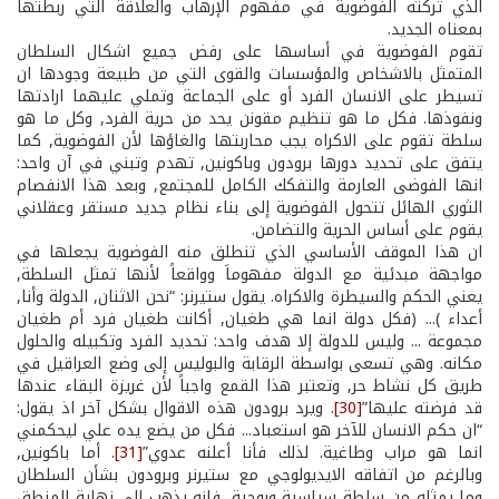
الذي تركته الفوضوية في مفهوم الإرهاب والعلاقة التي ربطتها
بمعناه الجديد.
تقوم الفوضوية في أساسها على رفض جميع اشكال السلطان
المتمثل بالاشخاص والمؤسسات والقوى التي من طبيعة وجودها ان
تسيطر على الانسان الفرد أو على الجماعة وتملي عليهما ارادتها
ونفوذها. فكل ما هو تنظيم مقونن يحد من حرية الفرد, وكل ما هو
سلطة تقوم على الاكراه يجب محاربتها والغاؤها لأن الفوضوية, كما
يتفق على تحديد دورها برودون وباكونين, تهدم وتبني في آن واحد:
انها الفوضى العارمة والتفكك الكامل للمجتمع, وبعد هذا الانفصام
الثوري الهائل تتحول الفوضوية إلى بناء نظام جديد مستقر وعقلاني
يقوم على أساس الحرية والتضامن.
ان هذا الموقف الأساسي الذي تنطلق منه الفوضوية يجعلها في
مواجهة مبدئية مع الدولة مفهوماَ وواقعاً لأنها تمثل السلطة,
يعني الحكم والسيطرة والاكراه. يقول ستيرنر: “نحن الاثنان, الدولة وأنا,
أعداء )... (فكل دولة انما هي طغيان, أكانت طغيان فرد أم طغيان
مجموعة ... وليس للدولة إلا هدف واحد: تحديد الفرد وتكبيله والحلول
مكانه. وهي تسعى بواسطة الرقابة والبوليس إلى وضع العراقيل في
طريق كل نشاط حر, وتعتبر هذا القمع واجباً لأن غريزة البقاء عندها
قد فرضته عليها”
[30]
. ويرد برودون هذه الاقوال بشكل آخر اذ يقول:
“ان حكم الانسان للآخر هو استعباد... فكل من يضع يده علي ليحكمني
انما هو مراب وطاغية. لذلك فأنا أعلنه عدوي”
[31]
. أما باكونين,
وبالرغم من اتفاقه الايديولوجي مع ستيرنر وبرودون بشأن السلطان
وما يمثله من سلطة سياسية وروحية, فانه يذهب إلى نهاية المنطق