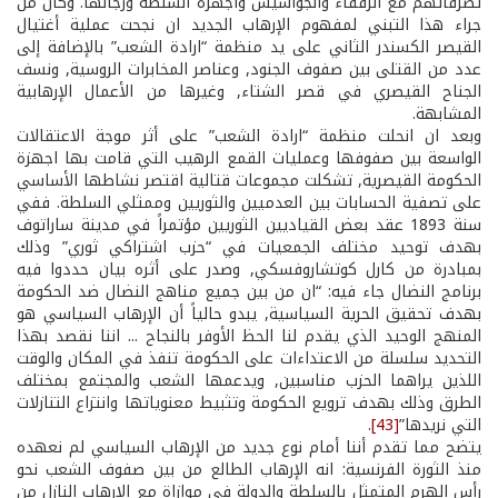
تصرفاتهم مع الرفقاء والجواسيس وأجهزة السلطة ورجالها. وكان من
جراء هذا التبني لمفهوم الإرهاب الجديد ان نجحت عملية أغتيال
القيصر الكسندر الثاني على يد منظمة “ارادة الشعب” بالإضافة إلى
عدد من القتلى بين صفوف الجنود, وعناصر المخابرات الروسية, ونسف
الجناح القيصري في قصر الشتاء, وغيرها من الأعمال الإرهابية
المشابهة.
وبعد ان انحلت منظمة “ارادة الشعب” على أثر موجة الاعتقالات
الواسعة بين صفوفها وعمليات القمع الرهيب التي قامت بها اجهزة
الحكومة القيصرية, تشكلت مجموعات قتالية اقتصر نشاطها الأساسي
على تصفية الحسابات بين العدميين والثوريين وممثلي السلطة. ففي
سنة 1893 عقد بعض القياديين الثوريين مؤتمراً في مدينة ساراتوف
بهدف توحيد مختلف الجمعيات في “حزب اشتراكي ثوري” وذلك
بمبادرة من كارل كوتشاروفسكي, وصدر على أثره بيان حددوا فيه
برنامج النضال جاء فيه: “ان من بين جميع مناهج النضال ضد الحكومة
بهدف تحقيق الحرية السياسية, يبدو حالياً أن الإرهاب السياسي هو
المنهج الوحيد الذي يقدم لنا الحظ الأوفر بالنجاح ... اننا نقصد بهذا
التحديد سلسلة من الاعتداءات على الحكومة تنفذ في المكان والوقت
اللذين يراهما الحزب مناسبين, ويدعمها الشعب والمجتمع بمختلف
الطرق وذلك بهدف ترويع الحكومة وتثبيط معنوياتها وانتزاع التنازلات
التي نريدها”
[43]
.
يتضح مما تقدم أننا أمام نوع جديد من الإرهاب السياسي لم نعهده
منذ الثورة الفرنسية: انه الإرهاب الطالع من بين صفوف الشعب نحو
رأس الهرم المتمثل بالسلطة والدولة في موازاة مع الإرهاب النازل من