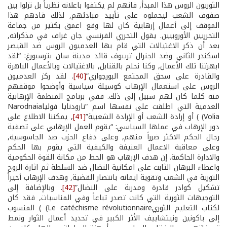
الثوريون الروس هذا المبدأ, فانهم لم يكتفوا باعلانه نظرياً بل نزلوا بين
صفوف الشعب ليحملوه على تأييد مبادئهم, لذلك قادهم هذا
الموقف إلى أعمال إرهابية كان لها وقع اعمق بكثير من جماعة
التحرريين الأوروبيين. يقول التحرري الفرنسي جان غراف في مذكراته,
بعد أن ذكر الاغتيالات التي قام بها العدميون الروس ضد القيصر
اسكندر الثاني وضد الجنرال تريبوف قائد مدينة سان بترسبورغ: “لقد
ابهرتنا تلك الأعمال, وكنا نحلم بالقنابل, بالاغتيالات وبالأعمال الباهرة
والقادرة على سحق المجتمع البورجوازي”
[40]
. لقد ركز العدميون
الروس على استعمال الإرهاب كوسيلة سياسية وأوضحوا موقفهم
منه كلما كان لهم سبيل إلى ذلك. ففي برنامج المنظمة الإرهابية
العدمية التي اطلقت على نفسها اسم “نارودنايا فولياNarodnaia
Volia) ) أو إرادة الشعب أو الإرادة الشعبية”
[41]
, يمكننا الاطلاع على
دور الإرهاب في عملها السياسي: “يقوم العمل الإرهابي على تصفية
رجال الحكم الاكثر ضرراً منهم, وعلى دفاع الحزب ضد الجاسوسية,
وعلى معاقبة الاعمال العنيفة والكيفية التي يقوم بها الحكم
والادارة الحاكمة. إن هدف الإرهاب هو الحط من مكانة القوة الحكومية
واعطاء البرهان الثابت على امكانية النضال ضد السلطة ثم اثارة الروح
الثورية في الشعب وتقوية ايمانه بانتصار القضية, وهدف الإرهاب أخيراً
تشكيل كوادر قادرة ومدربة على النضال”
[42]
. وبالإضافة إلى
التوجيهات الثورية التي كانت تصدر تباعاً وفي المناسبات, فقد كان
لكتاب التعليم الثوريLe catéchisme révolutionnaire) ) المنسوب
إلى باكونين ونيتشاييف الأثر الكبير في تحديد أعمال الثوار ونمط