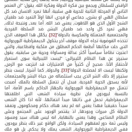
الرافض للسلطان ويجمع بين فكرة الدولة وفكرة الله. يقول: “ان العنصر
الثاني أو المرحلة الثانية للحرية هي سلبية. أنها تمرد الانسان ضد كل
سلطان الهي او بشري, جماعي أو فردي. انها اولاً التمرد ضد طغيان
الشبح الأول الذي هو اللاهوت, يعني ضد الله. أما بعد, ونتيجة لذلك,
فهي تمرد كل واحد ضد طغيان البشر, ضد السلطة الفردية
والمجتمعية المتمثلة والمكرسة بالدولة”
[32]
. يكمّل هذا الموقف الذي
تتخذه الفوضوية تجاه الدولة موقف آخر يتناول الديمقراطية البورجوازية
التي حلت مكانها أنظمة الحكم المطلق من ملكية واقطاعية, والتي
اعتبرت نظاماً سياسياً أكثر عدالة ومساواة وحرية من سابقيه. يقول
ستيرنر عن هذا النظام الليبرالي: “ليست الليبرالية سوى استمرار
لأحتقار الأنا. صحيح أن كثيراً من الامتيازات قد انتزعت مع الزمن,
ولكنها ليست الا لمصلحة الدولة”
[33]
. والدولة, كما أشرنا, ليست بنظر
ستيرنر إلا ذلك الشر الذي يجب استئصاله من حياة البشر والمجتمعات
لأنه يسحق الحرية الفردية. فبدل أن تتمثل السلطة بالملك أصبحت
تتمثل مع الديمقراطية البورجوازية بالجهاز الحاكم باسم الأمة. أما
بالنسبة لبرودون فان نظرية سيادة الشعب التي اطلقتها
الديمقراطية, تحمل في ذاتها مبدأ انتفائها. لأنه اذا كان الشعب
سيداً حقيقياً فهذا يعني انه لم يعد هناك حكام ومحكومون, وتفقد
الدولة كل مبررات وجودها, اذ يقتصر الوجود على المجتمع وعلى
النظام الصناعي. وهذا يعني بالنهاية, انه ليس هناك سيد ومسود
وليس ثمة دور لمفهوم السيادة. ولكن الواقع غير ذلك بنظر برودون.
ففي الديمقراطية البورجوازية, الشعب يملك ولا يحكم, بل هو ملك