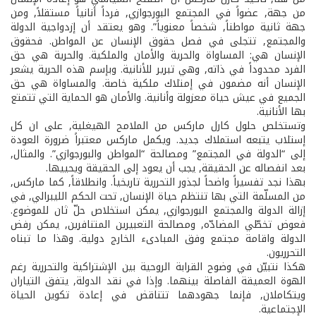
من جهة, عضواً في المجتمع البورجوازي, فرداً أنانياً مستقلاً, ومن
جهة ثانية مواطناً, شخصاً معنوياً”. وهو يعتقد أن إزدواجية الدولة
والمجتمع, تتجلى في فصل حقوق الإنسان عن المواطن. فحقوق
الإنسان هي: المساواة والحرية والأمان والملكية. والحرية هي حق
الفرد محدوداً في ذاته, وهي تبرير للأنانية. وبإسم هذه الحرية يشعر
الإنسان أنه مضمون في إمتلاك ملكية خاصة. والمساواة هي حق
الجميع في عيش حياة معزولة وأنانية. والأمان هو الحماية التي تتمتع
بها الأنانية.
وتستخلص حلول كارل ماركس من الملامح الهيغلية, على ان كل
إستلاب يتبعه استملاك جديد. ويكمل ماركس معتبراً ضرورة العودة
إلى “الدولة في المجتمع” ومصالحة “المواطن والبورجوازي”. والمثال,
بعد انفصاله عن الحقيقة, يجب أن يعود إلى الحقيقة ويحييها.
بهذا نجد تفسيراً واضحاً لجذور التحررية تاريخياً. وانطلاقاً, كما ماركس,
من المسلّمة التي بها تنتظم حياة الإنسان, تحت الحكم الليبرالي, في
إزالة الدولة والمجتمع البورجوازي, يمكن استخلاص حلّ ثان للموضوع.
فعوض تخطّي المضادّه, ومصالحة التعبيرين المتنافرين, يمكن رفض
الدولة واقامة مجتمع وفق المبادىء الخارج دولية. وهذا ما تبناه
التحرريون.
هكذا نتبيّن في وضوح القرابة الروحية بين الإشتراكية والتحررية رغم
الهوة العميقة الفاصلة بينهما. وإذا في نقد الدولة, يتفق التياران
ويتكاملان, فإنما جهودهما تتناقض في إعادة تكوين الحياة
الإجتماعية.