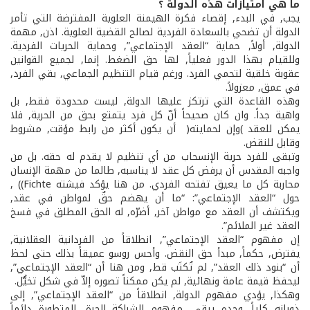
ما هي امتيازات هذه الدولة ؟
يجب, في البدء, إقصاء فكرة الهيمنة العلوية المفترضة التي تأمر
الدولة أن تضحي بالسعادة الفردية لصالح القضية العلوية. اذن, مهمة
الدولة, أولاً, حماية “العقد الإجتماعي”, وحماية الحريات الفردية.
وللقيام بهذا الدور فعلياً, لها حق الضغط. إنما, لجميع القوانين
عقوبة خلقية لتحمي الفرد. ورغم قيام التنظيم الجماعي, بقي الفرد,
في عمق, معزولاً.
وهذه القاعدة التي ترتكز عليها الدولة, ليست محدودة فقط, بل
واهية جداً. وان كان صحيحاً أنّ كل فرد يتمتع بحق من الحرية, فلا
يمكن للعقد )وإن لحمايته( أن يكون أكثر من رابط مؤقت, مشروط
وقابل للنقض.
وتبقى للفرد حرية الإنسحاب من أي تنظيم لا يقدم له حقه. بل من
واجبه المقدس أن يرفض كل عقد لا يناسبه, طالما من مهمة الإنسان
محاربة كل ما يعيق تفتحه الفردي. من هنا يؤكد فيشته Fichte)) ,
حول “العقد الإجتماعي”: “ما أن يهضم حقٌ لمواطن في عقد,
ويكتشف أن العقد مع مواطن آخر, أضرّه, له الحق المطلق في فسخ
العقد غير الملائم”.
إن مفهوم “العقد الإجتماعي”, انطلاقاً من الفردانية العقلانية,
يفترض, حكماً, مبدأ حق النقض. وأحس روسو عميقاً بذلك حتى لحظ
أن “بنود ذلك العقد”, لم تُكتَب قط, ومن هنا أن “العقد الإجتماعي”,
ليحفظ قيمة عامة ونهائية, لم يكن ممكناً تصوره إلاّ في شكل تخيُّل.
وهكذا, يؤدي مفهوم الدولة, انطلاقاً من “العقد الإجتماعي”, إلى
ذوبانه كلياً. وحده يبقى, مفهوم الشراكة الحرة, المتطورة دائماً