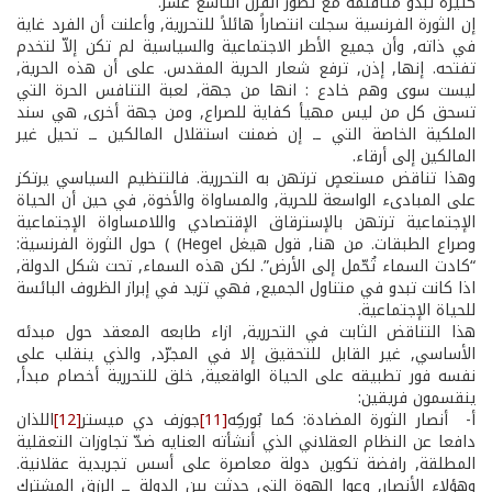
كثيرة تبدو متأقلمة مع تطور القرن التاسع عشر.
إن الثورة الفرنسية سجلت انتصاراً هائلاً للتحررية, وأعلنت أن الفرد غاية
في ذاته, وأن جميع الأطر الاجتماعية والسياسية لم تكن إلاّ لتخدم
تفتحه. إنها, إذن, ترفع شعار الحرية المقدس. على أن هذه الحرية,
ليست سوى وهم خادع : انها من جهة, لعبة التنافس الحرة التي
تسحق كل من ليس مهيأ كفاية للصراع, ومن جهة أخرى, هي سند
الملكية الخاصة التي ــ إن ضمنت استقلال المالكين ــ تحيل غير
المالكين إلى أرقاء.
وهذا تناقض مستعصٍ ترتهن به التحررية. فالتنظيم السياسي يرتكز
على المبادىء الواسعة للحرية, والمساواة والأخوة, في حين أن الحياة
الإجتماعية ترتهن بالإسترقاق الإقتصادي واللامساواة الإجتماعية
وصراع الطبقات. من هنا, قول هيغل Hegel) ) حول الثورة الفرنسية:
“كادت السماء تُحّمل إلى الأرض”. لكن هذه السماء, تحت شكل الدولة,
اذا كانت تبدو في متناول الجميع, فهي تزيد في إبراز الظروف البائسة
للحياة الإجتماعية.
هذا التناقض الثابت في التحررية, ازاء طابعه المعقد حول مبدئه
الأساسي, غير القابل للتحقيق إلا في المجرّد, والذي ينقلب على
نفسه فور تطبيقه على الحياة الواقعية, خلق للتحررية أخصام مبدأ,
ينقسمون فريقين:
أ- ­ أنصار الثورة المضادة: كما بُوركِه
[11]
جوزف دي ميستر
[12]
اللذان
دافعا عن النظام العقلاني الذي أنشأته العنايه ضدّ تجاوزات التعقلية
المطلقة, رافضة تكوين دولة معاصرة على أسس تجريدية عقلانية.
وهؤلاء الأنصار, وعوا الهوة التي حدثت بين الدولة ــ الرزق المشترك