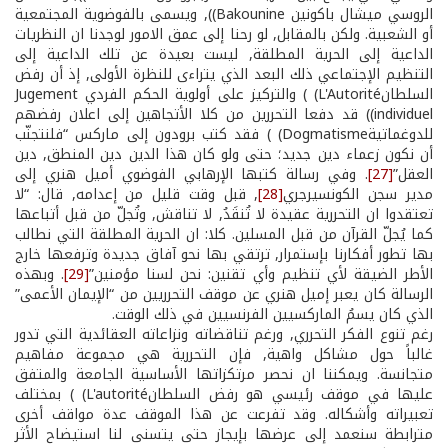
الروسي ميشال باكونين Bakounine)), ويسمى بالفوضوية المجتمعية
أو الشعبية. ولكن بالمقابل, لو رحنا إلى عمق الامور لوجدنا ان النظريات
الداعية إلى الحرية المطلقة, ليست بعيدة عن تلك الداعية إلى
التنظيم الإجتماعي ذلك البعد الذي يتراءى للنظرة الأولى, إذ أن رفض
السلطانL'Autorité) ) والتركيز على أولوية الحكم الفردي Jugement
individuel)) قد دفعا التحررين من كلا الأتجاهين إلى اعلان رفضهم
للدوغماتيةDogmatisme) ) فقد كتب برودون إلى ماركس “فلنتجنّب
أن نكون زعماء دين جديد؛ حتى ولو كان هذا الدين دين المنطق, دين
العقل”
[27]
. وفي رسالة كتبها الإرهابي الفوضوي أميل هنري إلى
مدير سجن الكونسيرجري
[28]
, قبل وقت قليل من إعدامه, قال: “لا
تعتقدوا ان التحررية عقيدة لا تُنقَدُ, لا تناقش, وتُجلّ من قبل أتباعها
كما يُجلّ القرآن من قبل المسلين. كلا: ان الحرية المطلقة التي نطالب
بها تطور أفكارنا بإستمرار, ترتقي بها نحو آفاق جديدة وترفعها خارج
الأطر الضيقة لأي تنظيم وأي تقنين: نحن لسنا مؤمنين”
[29]
. وبهذه
الرسالة كان يعبر إميل هنري عن موقف التحرريين من “الإيمان الأعمى”
الذي كان يسمُ الماركسيين الفرنسيين في ذلك الوقت.
رغم تنوع الفكر التحرري, ورغم تناقضاته ونزاعاته العقائدية التي تدور
غالباً حول مشاكل واهية, فإن التحررية هي مجموعة مفاهيم
متجانسة. ويمكننا ان نحصر مرتكزاتها الأساسية الجامعة والمتفق
عليها في موقف رئيسي هو رفض السلطانL'autorité) ) بمختلف
تعبيراته وأشكاله. وقد تفرعت عن هذا الموقف عدة مواقف أخرى
مترابطة سنعمد إلى عرضها بإيجاز حتى يتسنى لنا استيضاح الأثر