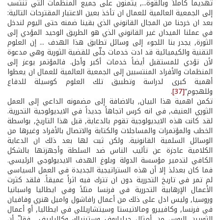
تهديماً كاملاً وبالقوة..., يتمنون على جميع المنظمات التي تنتسب
إلى الجمعية العالمية للعمال ان تأخذ بعين الاعتبار المقترحات التالية:
بعد ان خرجنا من المجال القانوني الذي بقينا ضمنه حتى اليوم لندخل
في عملنا الميدان غير القانوني الذي هو الطريق الوحيد المؤدي إلى
الثورة, يجدر بنا اللجوء إلى وسائل تطابق هذا الهدف ... إن العلوم
التقنية والكيميائية قد ادت خدمات جلّى للقضية الثورية وهي مدعوة
لأن تؤدي للمستقبل أيضاً خدمات أكبر وأجل. فالمؤتمر يوعز إلى
المنظمات والأفراد المنتسبين إلى الجمعية العالمية للعمال ان يعطوا
أهمية كبرى لدراسة وتطبيق تلك العلوم كوسيلة للدفاع
وللهجوم”
[37]
.
تكمن اهمية هذا البيان, بالاضافة إلى مضمونه الداعي إلى العمل
الثوري العنيف, في انه كرس اتجاهاً جديداً في الايديولوجية التحررية.
لقد كانت هذه الايديولوجية تقوم بالدعاية, قبل هذا التاريخ, بواسطة
الخطب والمؤتمرات والمساجلات والكتابة والاتصال بالأفراد وغيرها من
الوسائل السلمية القانونية. ولكن ثبت لها بعد ذلك ان الدعاية
الكلامية عاجزة عن تأليب الناس ضد السلطة وأجهزتها بالشكل
الكافي لتدمير مؤسسة الدولة وبلوغ الهدف الايديولوجي الرئيسي.
فما كان بعدئذ إلا أن هذه الستراتيجية الجديدة في العمل السياسي
لم تمر في تاريخ التحررية دون ان تترك فيه اثراً عميقاً. فلقد كثرت
الأعمال الإرهابية التحررية في فرنسا مثلاً وفي ايطاليا واسبانيا
وروسيا, وليس ادل على ذلك من أعمال رافاشول واميل هنري وفافيان
في فرنسا, وكافييرو ومالاتيستا وسيتشاريللي في ايطاليا, أو أعمال
الثوريين الروس من أمثال جيليابوف وستبنياك وكالياييف... فقلّ أن