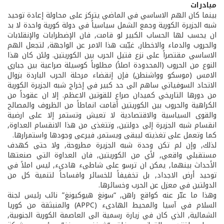
مبادرات
بينما كان الهم الاساسي في الماضي يتركز على محاولة إعادة توحيد
شبه الجزيرة الكورية وجمع الشمل سياسياً في دولة كورية واحدة لا بد
ان يحسب لها الحساب الكبير لو قامت, فان الإضطرابات والإنقلابات
والحروب والدماء والاخطار, غيّبت هذا الامر عن الواجهة, لتجعل الهم
الاساسي مقتصراً على نزع فتيل الحرب بين الكوريتين. ولئن كان هذا
النوع من الحروب (المحدودة اصلاً) مطلوباً كوسيلة صراعية بين جباري
الامس (موسكو وواشنطن) فإن إنقضاء مرحلة الحرب الباردة بزوال
الاتحاد السوفياتي ساهم الى حد كبير في إخراج شبه الجزيرة الكورية
من دورها التاريخي كميدان صراع للقوتين الاعظم. إلا ان عقوداً من
الكراهية والحروب بين الكوريتين أقامت انماطاً من الظروف والمصالح
والقوى السياسية والاقتصادية لا تعيش وتستمر إلا على ارضية
انقسام شبه الجزيرة إلى دولتين, وتتغذى من هذا الانقسام ­العداوة,
كما وتعمل على تغذيته ليبقى ويستمر, فيرعى وجودها واستمرارها.
لذلك, وإن لم تكن وحدة شبه الجزيرة مطروحة, ولا حتى كهدف
مستقبلي واقعي, لأي من الكوريتين, فان العداوة التي صنعتها
الأحداث بينهما, يمكن ان ترسو على شاطىء هادىء, ليس املاً في
توحيد أرض الاجداد, بل تخفيفاً للخسائر وافساحاً لتنمية كل من
الدولتين في معزل عن الحرب وخسائرها.
وهذا ما عبّر عنه كواقع راهن, “سونغ هيو­كيونغ” نائب رئيس لجنة
السلام في آسيا والمحيط الهادىء (APPC) والمنبثقة من كوريا
الشمالية, الذي كان في زيارة رسمية الى العاصمة الكورية الجنوبية,