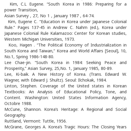
Kim, C.L Eugene. “South Korea in 1986: Preparing for a
power Transition,
Asian Survey , 27, No 1 , January 1987 , 64-74.
Kim, Eugene C. “Education in Korea under Japanese Colonial
Rule.” Pages 137-45 in Andrew C. Nahm (ed.), Korea under
Japanese Colonial Rule Kalamazoo: Center for Korean studies,
Western Michigan Universities, 1973.
Koo, Hagen . “The Political Economy of Industrialization in
South Korea and Taiwan,“ Korea and World Affairs [Seoul], 10,
No.1, Spring 1986-148-80.
Lee Chae-jin. “South Korea in 1984: Seeking Peace and
Prosperity,” Asian Survey, 25,No. 1, January 1985, 80-89.
Lee, Ki-baik. A New History of Korea. (Trans. Edward W.
Wagner, with Edward J. Shultz). Seoul: Ilchokak, 1984.
Linton, Stephen. Coverage of the United states in Korean
Textbooks: An Analysis of Educational Policy, Tone, and
Content. Washington: United States Information Agency,
Octobre 1988.
McCune, Shannon. Korea’s Heritage: A Regional and Social
Geography.
Ruttland, Vermont: Tuttle, 1956.
McGrane, Georges A. Korea’s Tragic Hours: The Closing Years