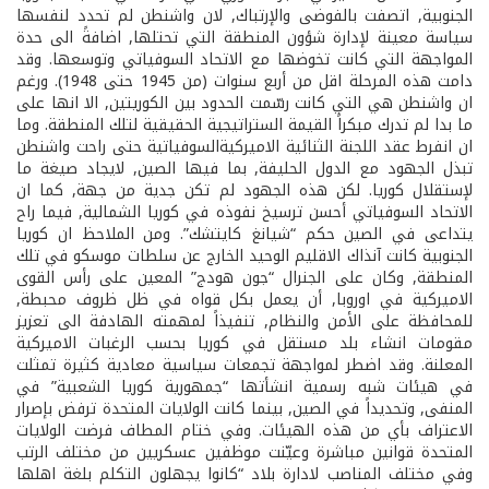
الجنوبية, اتصفت بالفوضى والإرتباك, لان واشنطن لم تحدد لنفسها
سياسة معينة لإدارة شؤون المنطقة التي تحتلها, اضافةً الى حدة
المواجهة التي كانت تخوضها مع الاتحاد السوفياتي وتوسعها. وقد
دامت هذه المرحلة اقل من أربع سنوات (من 1945 حتى 1948). ورغم
ان واشنطن هي التي كانت رسّمت الحدود بين الكوريتين, الا انها على
ما بدا لم تدرك مبكراً القيمة الستراتيجية الحقيقية لتلك المنطقة. وما
ان انفرط عقد اللجنة الثنائية الاميركية­السوفياتية حتى راحت واشنطن
تبذل الجهود مع الدول الحليفة, بما فيها الصين, لايجاد صيغة ما
لإستقلال كوريا. لكن هذه الجهود لم تكن جدية من جهة, كما ان
الاتحاد السوفياتي أحسن ترسيخ نفوذه في كوريا الشمالية, فيما راح
يتداعى في الصين حكم “شيانغ كاي­تشك”. ومن الملاحظ ان كوريا
الجنوبية كانت آنذاك الاقليم الوحيد الخارج عن سلطات موسكو في تلك
المنطقة, وكان على الجنرال “جون هودج” المعين على رأس القوى
الاميركية في اوروبا, أن يعمل بكل قواه في ظل ظروف محبطة,
للمحافظة على الأمن والنظام, تنفيذاً لمهمته الهادفة الى تعزيز
مقومات انشاء بلد مستقل في كوريا بحسب الرغبات الاميركية
المعلنة. وقد اضطر لمواجهة تجمعات سياسية معادية كثيرة تمثلت
في هيئات شبه رسمية انشأتها “جمهورية كوريا الشعبية” في
المنفى, وتحديداً في الصين, بينما كانت الولايات المتحدة ترفض بإصرار
الاعتراف بأي من هذه الهيئات. وفي ختام المطاف فرضت الولايات
المتحدة قوانين مباشرة وعيّنت موظفين عسكريين من مختلف الرتب
وفي مختلف المناصب لادارة بلاد “كانوا يجهلون التكلم بلغة اهلها