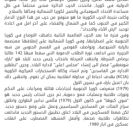
الدولية في كوريا, فاتخذت الحرب الدائرة منحى مختلفاً في ظل
مساعدة الاتحاد السوفياتي والصين لكوريا الشمالية ومدّها بالسلاح.
وكانت نتيجة الحرب الكورية ما هو متوقع من حرب من هذا النوع: الدمار
الكبير في الجنوب كما في الشمال والقضاء على آخر امل في اعادة
توحيد “ارض الآباء والاجداد”.
وفي فترة ما بعد الحرب العالمية الثانية حافظت الاوضاع في كوريا
الجنوبية على اضطرابها, وفي كوريا الشمالية على إنغلاقها معتصمة
بالراية الشيوعية, وتواصلت الفوضى في القسم الجنوبي من شبه
الجزيرة حتى اندلعت ثورة الطلاب الدموية التي سقط فيها 142 طالبا
برصاص الشرطة. وانتهت المرحلة بانتخاب رئيس جديد للبلد هو “بارك
شونغ­هي” فصار الى إنشاء “مجلس اعلى” لادارة البلاد, وجرى “تطهير
الادارة من الفاسدين” وتم انشاء وكالة الاستخبارات المركزية الكورية
(KCIA) بهدف احباط اي محاولة انقلابية يمكن ان تقوم.. وانتهى ذلك
بان اغتيل بارك في تشرين الاول
(1979) فتعرضت كوريا الجنوبية لتجاذبات هائلة وصراعات على الحكم
وثورات طلابية وعمليات قمع دموية, ثم جرى انتخاب رئيس جديد هو
“شوي كيو­ها” في كانون الاول (1979) فألغى تدابير الطوارئ واطلق
سراح المئات من المساجين السياسيين وعمل على وضع دستور جديد.
لكن ضغط العسكريين في البلاد اعاق تطبيق الدستور الجديد فاندلعت
تظاهرات طلابية ضخمة, وأقفل المشهد المضطرب على انقلاب
عسكري في ايار 1980.