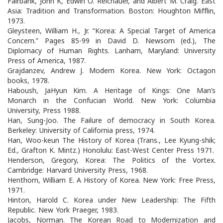
Fairbank, John K, Edwin O. Reichauer, and Albert M. Craig. East
Asia: Tradition and Transformation. Boston: Houghton Mifflin,
1973.
Gleysteen, William H., Jr. “Korea: A Special Target of America
Concern.” Pages 85-99 in David D. Newsom (ed.), The
Diplomacy of Human Rights. Lanham, Maryland: University
Press of America, 1987.
Grajdanzev, Andrew J. Modern Korea. New York: Octagon
books, 1978.
Haboush, JaHyun Kim. A Heritage of Kings: One Man’s
Monarch in the Confucian World. New York: Columbia
University, Press 1988.
Han, Sung-Joo. The Failure of democracy in South Korea.
Berkeley: University of California press, 1974.
Han, Woo-keun The History of Korea (Trans., Lee Kyung-shik;
Ed., Grafton K. Mintz.) Honolulu: East-West Center Press 1971.
Henderson, Gregory, Korea: The Politics of the Vortex.
Cambridge: Harvard University Press, 1968.
Henthorn, William E. A History of Korea. New York: Free Press,
1971.
Hinton, Harold C. Korea under New Leadership: The Fifth
Republic. New York Praeger, 1983.
Jacobs, Norman. The Korean Road to Modernization and