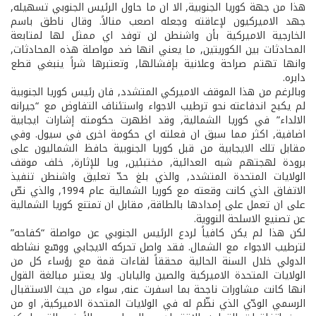
هذا من جهة كوريا الجنوبية, الا ان ما حاول الرئيس الجنوبي تسهيله,
جهد الاميركيون لإعاقته وجعله اصعب منالاً. وقال ناطق باسم
الخارجية الاميركية بأن واشنطن لن توفد اي ممثل لها لمتابعة
المحادثات بين الكوريتين, ما يعني انها ضد مواصلة هذه المحادثات,
وانها تهتم صراحة وعلانية بإفشالها, وتعتبرها شراً ينبغي قطع
دابره.
وبالرغم من هذا الموقف الاميركي المتشدد, فان رئيس كوريا الجنوبية
لم يكبح اندفاعته نحو ترطيب الاجواء واستئناف التفاوض مع “جيرانه
الالداء” في كوريا الشمالية, وقد اظهرت حكومته إشارات ايجابية
اضافية, اكثر مما سبق ان فعلته اي حكومة اخرى في سيول. وفي
مقابل تلك الايجابية من قبل كوريا الجنوبية حافظ الشماليون على
برودة لهجتهم شبه العدائية, مختبئين, ويا للإثارة, خلف موقف
الولايات المتحدة المتشدد, والذي بلغ حدّ تعليق واشنطن تنفيذ
الاتفاق الذي كانت وقعته مع كوريا الشمالية عام 1994, والذي نصّ
على ان تعمل على إمدادها بالطاقة, مقابل ان تمتنع كوريا الشمالية
عن تصنيع الاسلحة النووية.
لكن هذا لم يكن كافياً لردع الرئيس الجنوبي عن مواصلة “كفاحه”
لترطيب الاجواء مع الشمال. فقد واصل تحركه الايجابي ووسّع نشاطه
الدولي خلال السنة الحالية محققاً لقاءات قمة مع رؤساء كل من
الولايات المتحدة الاميركية والصين واليابان. ولا يعتبر مبالغة القول
انها كانت مشاورات ناجحة بما اسفرت عنه, سواء من حيث الاستقبال
الرسمي الودّي الذي نظّم له في الولايات المتحدة الاميركية, او من