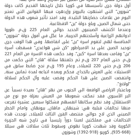
أول دولة جرى تأسيسها في كوريا خلال تاريخها القديم كانت دولة
“شوزون” التي اشتهرت بالبرونز وإزدهرت فيها القوانين التي تعتبر
اليوم من علامات حضارتها التليدة. وقد امتد تأثير شعوب هذه الدولة
حتى شمال الصين, وبلغ دولة “ين” الاقطاعية.
وعندما اكتشف الصينيون الحديد حوالي العام 225 ق.م. طوروا
ادواتهم الزراعية وأسلحتهم الحربية, ما عجّل في أفول دولة “شوزون”
المنافسة لهم, لتقوم اسرة “ين” على انقاضها. وفي هذا الوقت جرى
توحيد الصين على يد الامبراطور “كن شي هواغدي” فسقطت أسرة
“ين” وقامت بعدها اسرة “كين”. وقد حكمت هذه الاسرة من العام 221
ق.م. حتى العام 207 ق.م ثم خلفتها سلالة “هان” التي حكمت من
206 ق.م حتى 220 للميلاد, وعام 195 ق.م نجح ضابط سابق في
الاستيلاء على العرش بالخداع, فحكم وبعده اتباعه لمدة ثمانين سنة,
وانتفضت الصين على هذا الحكم وقضت عليه وآل الحكم لسلالة
“لولانغ”.
وباعتبار الاراضي الواقعة الى الجنوب من نهر “هان” بعيدة نسبياً عن
البر الآسيوي فقد تمكنت شعوبها من العيش بعزلة مع نوع من
الاستقلال. وقد نظم سكانها انفسهم فشكلوا سبعين عشيرة تفرعت
منها تحالفات قبلية هي: شينهان, ماهان, بيونهان. وامام الخطر
الصيني الذي لاح حوالي منتصف القرن الثالث للميلاد, توحدت هذه
التحالفات في مملكتين لعبتا دوراً رئيسياً في تاريخ شبه الجزيرة
الكورية وقد شهدت كوريا نهوض وسقوط ثلاث سلالات هي سيللا
(668-­935), كوريو (918-­1392) وشوزون