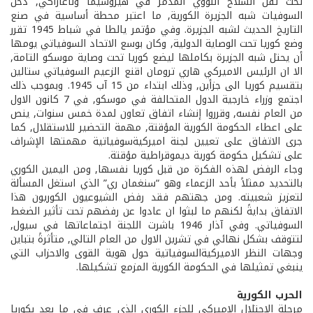
تحت ثقل السلاح النووي المدمر في هيروشيما وناغازاكي, دخل
السوفيات شبه الجزيرة الكورية, ما اعتبر محطة أساسية في صنع
التاريخ الحديث لشبه الجزيرة. وفي مؤتمر يالطا في شباط 1945 تقرر
وضع كوريا تحت الوصاية الدولية, وكان بوسع الاتحاد السوفياتي يومها
أن يحتل شبه الجزيرة بكاملها ليضع كوريا تحت وصاية موسكو التامة,
الا ان الرئيس الاميركي هاري ترومان اقنع الزعيم السوفياتي ستالين
بتقسيم كوريا الى جزأين, وذلك ابتداء من 15 آب 1945. وبموجب ذلك
اجتمع وزراء خارجية الدول المتحالفة في موسكو, في 7 كانون الاول
من العام نفسه, وقرروا إنشاء اتفاق تعاون لمدة خمس سنوات, ينص
على اعطاء الحكومة الكورية المؤقتة, مهمة التحضير للاستقلال, كما
جرى الاتفاق على تعيين لجنة اميركية­سوفياتية مهمتها الإشراف
على تشكيل حكومة كورية ديموقراطية مؤقتة.
وجاء الرفض لهذه الفكرة من قبل كوريا نفسها, ومن اليمين الكوري
بالتحديد ممثلاً بأحد الزعماء وهو “سنغمان ري” الذي استغل المسألة
لتعزيز شعبيته. ومن جهتهم فقد رفض الشيوعيون الكوريون هذا
الاتفاق بدايةً لكنهم ما لبثوا ان عادوا عن رفضهم تحت تأثير الضغط
السوفياتي. وفي آذار 1946 باشرت اللجنة اجتماعاتها في سيول,
لتتوقف بشكل نهائي في تشرين الاول من العام التالي, متأثرةً بتباين
وجهات النظر الاميركية­السوفياتية حول هوية القوى والاحزاب التي
ينبغي تمثيلها في الحكومة الكورية المزمع تشكيلها.
الحرب الكورية
مرحلة الاحتلال الاميركي للجزء الكوري الذي عرف في ما بعد بكوريا