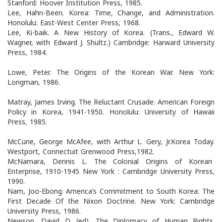
Stanford: Hoover Institution Press, 1985.
Lee, Hahn-Been. Korea: Time, Change, and Administration.
Honolulu: East-West Center Press, 1968.
Lee, Ki-baik. A New History of Korea. (Trans., Edward W.
Wagner, with Edward J. Shultz.) Cambridge: Harward University
Press, 1984.
Lowe, Peter. The Origins of the Korean War. New York:
Longman, 1986.
Matray, James Irving. The Reluctant Crusade: American Foreign
Policy in Korea, 1941-1950. Honolulu: University of Hawaii
Press, 1985.
McCune, George McAfee, with Arthur L. Gery, Jr.Korea Today.
Westport, Connectuit Grenwood Press,1982.
McNamara, Dennis L. The Colonial Origins of Korean
Enterprise, 1910-1945 New York : Cambridge University Press,
1990.
Nam, Joo-Ebong. America’s Commitment to South Korea: The
First Decade Of the Nixon Doctrine. New York: Cambridge
University Press, 1986.
Newson, David D. (ed). The Diplomacy of Human Rights.