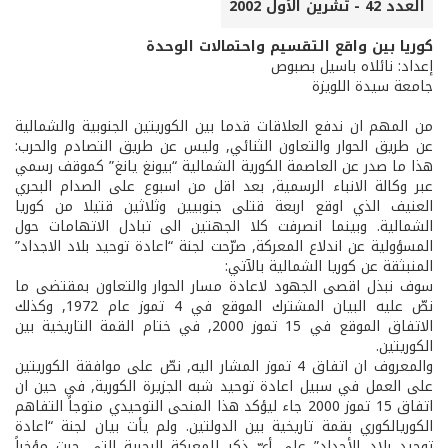
العدد 42 - تشرين الأول 2002
كوريا بين واقع التقسيم واحتمالات الوحدة
إعداد: نائلاه باسيل بصبوص
جامعة سيدة اللويزة
من المهم ان ندفع العلاقات قدما بين الكوريتين الجنوبية والشمالية
عن طريق الحوار والتعاون الثنائي, وليس عن طريق التصادم والحرب:
هذا ما صدر عن العاصمة الكورية الشمالية “بيونغ يانغ” كموقف رسمي
عبر وكالة الانباء الرسمية, بعد اقل من اسبوع على الصدام البحري
العنيف الذي اوقع اربعة قتلى جنوبيين وثلاثين قتيلا من كوريا
الشمالية. وبينما انصرفت كلا الجهتين الى تبادل الاتهامات حول
المسؤولية عن اندلاع المعركة, صرّحت لجنة “اعادة توحيد بلاد الاجداد”
المنبثقة عن كوريا الشمالية بالآتي:
سوف نبذل اقصى الجهود لاعادة مسار الحوار والتعاون بمقتضى ما
نصّ عليه البيان المشترك الموقع في 4 تموز عام 1972, وكذلك
الاتفاق الموقع في 15 تموز 2000, في ختام القمة التاريخية بين
الكوريتين.
والمعروف ان اتفاق 4 تموز المشار اليه, نصّ على موافقة الكوريتين
على العمل في سبيل اعادة توحيد شبه الجزيرة الكورية, في حين ان
اتفاق 15 تموز 2000 جاء ليؤكد هذا المنحى التوحيدي متوجاً التفاهم
الكوري­الكوري بقمة تاريخية بين الدولتين. ولم يأت بيان لجنة “اعادة
توحيد بلاد الأجداد” على أيّ ذكر للمعركة البحرية التي جرت مؤخراً