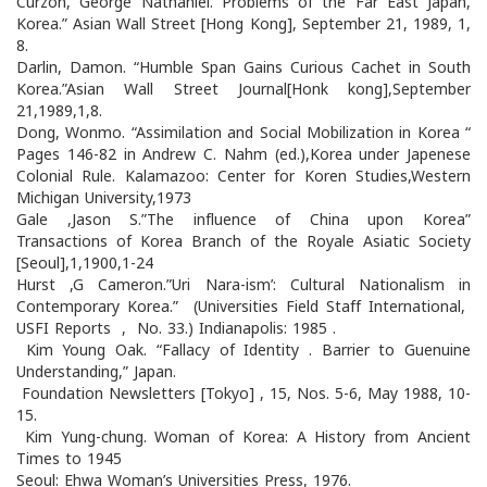
Curzon, George Nathaniel. Problems of the Far East Japan,
Korea.” Asian Wall Street [Hong Kong], September 21, 1989, 1,
8.
Darlin, Damon. “Humble Span Gains Curious Cachet in South
Korea.”Asian Wall Street Journal[Honk kong],September
21,1989,1,8.
Dong, Wonmo. “Assimilation and Social Mobilization in Korea “
Pages 146-82 in Andrew C. Nahm (ed.),Korea under Japenese
Colonial Rule. Kalamazoo: Center for Koren Studies,Western
Michigan University,1973
Gale ,Jason S.”The influence of China upon Korea”
Transactions of Korea Branch of the Royale Asiatic Society
[Seoul],1,1900,1-24
Hurst ,G Cameron.”Uri Nara-ism’: Cultural Nationalism in
Contemporary Korea.” (Universities Field Staff International,
USFI Reports , No. 33.) Indianapolis: 1985 .
Kim Young Oak. “Fallacy of Identity . Barrier to Guenuine
Understanding,” Japan.
Foundation Newsletters [Tokyo] , 15, Nos. 5-6, May 1988, 10-
15.
Kim Yung-chung. Woman of Korea: A History from Ancient
Times to 1945
Seoul: Ehwa Woman’s Universities Press, 1976.