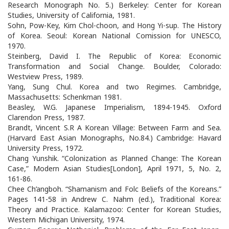
Research Monograph No. 5.) Berkeley: Center for Korean
Studies, University of California, 1981.
Sohn, Pow-Key, Kim Chol-choon, and Hong Yi-sup. The History
of Korea. Seoul: Korean National Comission for UNESCO,
1970.
Steinberg, David I. The Republic of Korea: Economic
Transformation and Social Change. Boulder, Colorado:
Westview Press, 1989.
Yang, Sung Chul. Korea and two Regimes. Cambridge,
Massachusetts: Schenkman 1981.
Beasley, W.G. Japanese Imperialism, 1894-1945. Oxford
Clarendon Press, 1987.
Brandt, Vincent S.R A Korean Village: Between Farm and Sea.
(Harvard East Asian Monographs, No.84.) Cambridge: Havard
University Press, 1972.
Chang Yunshik. “Colonization as Planned Change: The Korean
Case,” Modern Asian Studies[London], April 1971, 5, No. 2,
161-86.
Chee Ch’angboh. “Shamanism and Folc Beliefs of the Koreans.”
Pages 141-58 in Andrew C. Nahm (ed.), Traditional Korea:
Theory and Practice. Kalamazoo: Center for Korean Studies,
Western Michigan University, 1974.