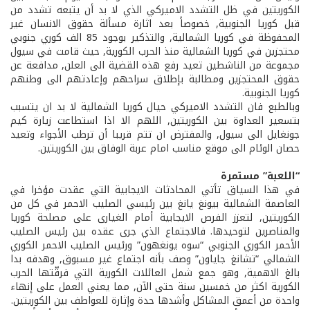
الكوريتين في ظل التشدد الاميركي الذي لا بد أن يتبعه تشدد من
قبل كوريا الجنوبية, خصوصاً بعد اثارة مسألة حقوق الانسان غير
المحفوظة في كوريا الشمالية, والتذكير بوجود 85 الف كوري جنوبي
محتجزين في كوريا الشمالية منذ الحرب الكورية, حيث قامت في سيول
مجموعة من الناشطين تعيد رفع هذه القضية الى العلن, مدافعة عن
حقوق المحتجزين ومطالبة بإطلاق سراحهم وإعادتهم الى وطنهم
كوريا الجنوبية.
وبالطبع فان التشدد الاميركي حيال كوريا الشمالية لا بد ان يتسبب
بتسعير العداوة بين الكوريتين, اللهم الا اذا استطاعت زيارة كيم
جونغ­ايل الى سيول, والمفترض ان تتم قريبا أن ترطب الأجواء وتعيد
حصان الوئام الى موقع مناسب امام عربة الوفاق بين الكوريتين.
“اللعبة” مستمرة
في هذا السياق تأتي المحادثات الايجابية التي عقدت مؤخرا في
العاصمة الشمالية بيونغ يانغ بين رئيسي الصليب الاحمر في كل من
الكوريتين, لتعزز الفرص الايجابية أمام الغيارى على مصلحة كوريا
والمناصرين لتوحيدها. فالاجتماع الذي جرى عقده بين رئيس الصليب
الأحمر الكوري الجنوبي “سوه يونغ­هون” ورئيس الصليب الاحمر الكوري
الشمالي “تشانغ جاي­اون” وصف بأنه اجتماع غير مسبوق, وهدفه بدا
بالغ الاهمية, وهو جمع شمل العائلات الكورية التي فرقّتها الحرب
الكورية اكثر من خمسين سنة حتى الآن, مما يعني العمل على إنهاء
واحدة من أعمق المشاكل وأشدها حدة وإثارة للعواطف بين الكوريتين.