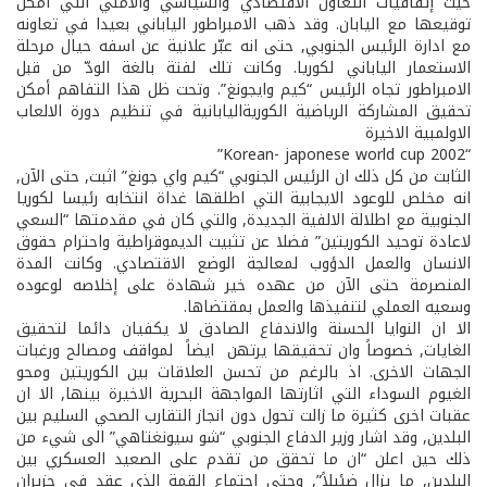
حيث إتفاقيات التعاون الاقتصادي والسياسي والأمني التي امكن
توقيعها مع اليابان. وقد ذهب الامبراطور الياباني بعيدا في تعاونه
مع ادارة الرئيس الجنوبي, حتى انه عبّر علانية عن اسفه حيال مرحلة
الاستعمار الياباني لكوريا. وكانت تلك لفتة بالغة الودّ من قبل
الامبراطور تجاه الرئيس “كيم واي­جونغ”. وتحت ظل هذا التفاهم أمكن
تحقيق المشاركة الرياضية الكورية­اليابانية في تنظيم دورة الالعاب
الاولمبية الاخيرة
“Korean- japonese world cup 2002”
الثابت من كل ذلك ان الرئيس الجنوبي “كيم واي ­جونغ” اثبت, حتى الآن,
انه مخلص للوعود الايجابية التي اطلقها غداة انتخابه رئيسا لكوريا
الجنوبية مع اطلالة الالفية الجديدة, والتي كان في مقدمتها “السعي
لاعادة توحيد الكوريتين” فضلا عن تثبيت الديموقراطية واحترام حقوق
الانسان والعمل الدؤوب لمعالجة الوضع الاقتصادي. وكانت المدة
المنصرمة حتى الآن من عهده خير شهادة على إخلاصه لوعوده
وسعيه العملي لتنفيذها والعمل بمقتضاها.
الا ان النوايا الحسنة والاندفاع الصادق لا يكفيان دائما لتحقيق
الغايات, خصوصاً وان تحقيقها يرتهن ­ ايضاً ­ لمواقف ومصالح ورغبات
الجهات الاخرى. اذ بالرغم من تحسن العلاقات بين الكوريتين ومحو
الغيوم السوداء التي اثارتها المواجهة البحرية الاخيرة بينها, الا ان
عقبات اخرى كثيرة ما زالت تحول دون انجاز التقارب الصحي السليم بين
البلدين, وقد اشار وزير الدفاع الجنوبي “شو سيونغ­تاهي” الى شيء من
ذلك حين اعلن “ان ما تحقق من تقدم على الصعيد العسكري بين
البلدين, ما يزال ضئيلاً”, وحتى اجتماع القمة الذي عقد في حزيران