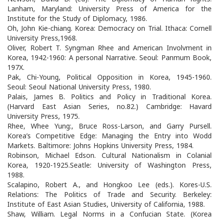
Lanham, Maryland: University Press of America for the
Institute for the Study of Diplomacy, 1986.
Oh, John Kie-chiang. Korea: Democracy on Trial. Ithaca: Cornell
University Press,1968.
Oliver, Robert T. Syngman Rhee and American Involvment in
Korea, 1942-1960: A personal Narrative. Seoul: Panmum Book,
197X.
Pak, Chi-Young, Political Opposition in Korea, 1945-1960.
Seoul: Seoul National University Press, 1980.
Palais, James B. Politics and Policy in Traditional Korea.
(Harvard East Asian Series, no.82.) Cambridge: Havard
University Press, 1975.
Rhee, Whee Yung:, Bruce Ross-Larson, and Garry Pursell.
Korea’s Competitive Edge: Managing the Entry into Wodd
Markets. Baltimore: Johns Hopkins University Press, 1984.
Robinson, Michael Edson. Cultural Nationalism in Colanial
Korea, 1920-1925.Seatle: University of Washington Press,
1988.
Scalapino, Robert A., and Hongkoo Lee (eds.). Kores-U.S.
Relations: The Politics of Trade and Security. Berkeley:
Institute of East Asian Studies, University of California, 1988.
Shaw, William. Legal Norms in a Confucian State. (Korea