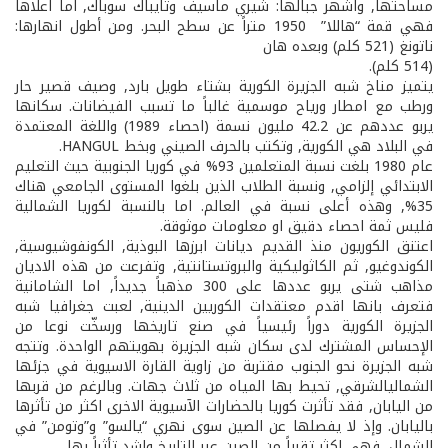
مساحتها, واشهر جبالها: شيري ماسيف وتايباك سوباك, اما اعلاها
فهي قمة “هاللا” ­ 1950 متراً عن سطح البحر. ومن أطول انهارها:
ناتونغ (521 كلم) وبعده هان
(514 كلم).
يتميز مناخ شبه الجزيرة الكورية بشتاء طويل بارد, وصيف قصير حار
ورطب مع امطار ورياح موسمية غالباً ما تسبب الفيضانات. سكانها
يربو عددهم عن 42.2 مليون نسمة (احصاء 1989) واللغة المعتمدة
في البلاد هي الكورية, وتكتب بالحرف الصيني وبخط HANGUL.
عام 1980 بلغت نسبة المتعلمين 93% في كوريا الجنوبية حيث التعليم
الابتدائي إلزامي, ونسبة الطلاب الذين بلغوا المستوى الجامعي هناك
35%, وهذه أعلى نسبة في العالم. اما بالنسبة لكوريا الشمالية
فليس ثمة احصاء دقيق او معلومات موثوقة.
اعتنق الكوريون منذ القديم ديانات ابرزها البوذية, الكونفوشيوسية,
الكوندوغيو, ثم الكاثوليكية والبروتستانتية, وتفرعت من هذه الاديان
مذاهب شتى يربو عددها على 300 مذهباً جديداً, اما الشامانية
فتعرف بانها اقدم معتقدات الكوريين الدينية, لعبت جغرافيا شبه
الجزيرة الكورية دوراً رئيسياً في صنع تاريخها ورسخّت نوعا من
الإحساس المشترك لدى سكان شبه الجزيرة بهويتهم الواحدة. وتتجه
شبه الجزيرة نحو الجنوب مقتربة من زاوية القارة الاسيوية في جزئها
الشمالي­الشرقي, تحيط بها المياه من ثلاث جهات. وبالرغم من قربها
من اليابان, فقد تأثرت كوريا بالحضارات الآسيوية الاخرى اكثر من تأثرها
باليابان. وإذ لا يفصلها عن الصين سوى نهري “يالسو” و”وتومن” في
الشمال, فهي اكثر تقرباً من الصين عبر التاريخ واشد تأثراً بها.