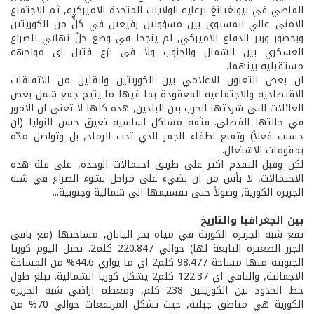
الماضي في بيونغ­يانغ برعاية الولايات المتحدة الاميركية, ثم الاجتماع
الامني عالي المستوى بين مسؤولين رفيعين في كلٍّ من الكوريتين
وبحضور وزير الدفاع الاميركي, لم ينجحا في وضع حلّ نهائي للصراع
العسكري بين الشمال والجنوب ولا في نزع فتيل اي مواجهة
مستقبلية بينهما.
ان بعض التعاون الاعلامي بين الكوريتين والقليل من الاتفاقات
الاقتصادية والاجتماعية المعقودة بما فيها ما يتيح جمع شمل بعض
العائلات التي شردتها الحرب بين البلدين, هذه كلها لا تعني ان الامور
في حالتها الفضلى. فثمة مشاكل اساسية تعيق حسن النوايا (ان
حسنت فعلاً) وتمنع اطفاء الجمر الذي تحت الرماد, بل وتواصل مدّه
بمقومات الاشتعال...
لكن وقبل التقدم اكثر على طريق احتمالات الوحدة, على قلة هذه
الاحتمالات, لا بأس من ان نضيء على مراحل نشوء الصراع في شبه
الجزيرة الكورية, وصولاً حتى تقسيمها الى شمالية وجنوبية...
بين الجغرافيا والتاريخ
تقع شبه الجزيرة الكورية في مياه بحر اليابان, مساحتها (مع باقي
الجزر الصغيرة التابعة لها) حوالي 220.847 كلم2. تحتل اليوم كوريا
الجنوبية منها مساحة 98.477 كلم2 اي ما يوازي 44.6% من المساحة
الاجمالية, والباقي اي 122.37 كلم2 يشكل كوريا الشمالية. يبلغ طول
خط الحدود بين الكوريتين 238 كلم, ومعظم اراضي شبه الجزيرة
الكورية هي مناطق جبلية, حيث تشكل المرتفعات حوالي 70% من