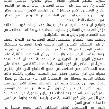
سيول, لتقديم التعازي بوفاة “شونغ جو­يونغ” مؤسس شركة
“هيونداي”. وقد حمل هذا الموفد الشمالي رسالة خاصة من الرئيس
الكوري الشمالي “كيم جونغ­ايل” الى الرئيس الكوري الجنوبي. وكان
للزيارة اثر بالغ الايجابية على العلاقات بين الكوريتين, وفي ميدان
تقريب وجهات النظر بينهما.
والواقع ان هذه البادرة لم تكن يتيمة. فقد أرسلت كوريا الشمالية
مؤخراً العديد من الرسائل والاشارات الإيجابية في مختلف المجالات, من
صيد الاسماك وصولا إلى رياضة التايكواندو.
ويعتقد بعض الأخصام التقليديين لكوريا الشمالية في الدوائر الغربية
ان هذا المشهد الايجابي الذي ترسمه كوريا الشمالية بسلوكها
السلمي الودي, ليس الا فصلاً من مراوغة, مقدمة الدلائل على ما
تزعمه وتذهب اليه, سواء بالإشارة الى أن المحادثات الثنائية على
المستوى الوزاري بين الكوريتين صارت فصلية بعد ان كانت تعقد
شهرياً, او بالتذكير بأن كوريا الشمالية كانت السبّاقة في القضاء على
هذه المحادثات حين امتنعت عن حضور الاجتماع الذي كان يفترض
حصوله في آذار الماضي. وحتى على الصعيد التجاري, والكلام دائما
للجهات الغربية نفسها, فان الصفقات التي جرى تبادلها لم تشكل
بوابات عبور الى صفقات تالية. الى ذلك فان مسألة الامن في شبه
الجزيرة الكورية لم تزل من دون حلّ, فضلا عن التشدد الرسمي
الاميركي الذي استجد بعد احداث 11 ايلول الدموية في اميركا, إذ
اعلن الرئيس بوش كوريا الشمالية عدواً رئيسياً لبلاده وطرفاً اصيلاً في
ما سمّاه “محور الشر”.
وليس من المستغرب تفاقم العلاقات وتلبد الغيوم مجدداً بين