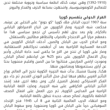
(1392-­1910) وهي عرفت كذلك انظمة سياسية وتربوية مختلفة تدين
للتعاليم الكونفوشيوسية, واشتهرت بصناعة الخزف والفخار والبرونز.
القرار الدولي بتقسيم كوريا
سنة 1907 اجبرت اليابان ملك كوريا “كو جونغ” على التخلي عن عرشه,
فحكمت شبه الجزيرة وصار الكوريون من اتباع الامبراطور الياباني
بالاكراه, ولم يعد يحق لهم تأسيس اي تجمع سياسي. هذا ما
دفعهم مراراً الى الاحتجاج بالاضراب والتظاهر مطالبين بالاستقلال.
ومع اندلاع الحرب بين اليابان والصين, أدخلت اليابان الكوريين في
الخدمة العسكرية الالزامية بعد أن أجهضت تحركاتهم الاستقلالية.
وصار على كوريا ان تنتج من الارز ما يكفي لسد حاجة اليابان, وأجبر
رجال الاعمال الكوريون على دفع 25% من ارباحهم لصالح اليابان,
وصودرت اراضي المزارعين, فتناثروا ما بين الصين واقليم منشوريا بحثا
عن أراضٍ يستثمرونها ويعتاشون منها.
هكذا, وشيئا فشيئا, بدأت شبه الجزيرة الكورية تخرج الى العالم, وراح
التأثير الغربي يظهر فيها ليحل محل التأثير البوذي القديم. ثم جاء دور
الفكر الاشتراكي (بفضل الصين), لكن, ومن جهة اخرى فقد إشتد
التأثير الياباني الاكراهي على شبه الجزيرة, وصارت اللغة اليابانية
الزامية في المدارس الكورية, ثم جرى العمل على اقفال الصحف
الناطقة بالكورية, لصالح صحف جديدة تنطق باللغة اليابانية.
ومع انتهاء الحرب العالمية الثانية في 8 آب 1945 فتح الإتحاد
السوفياتي حرباً على اليابان في كوريا ومنشوريا. ومع سقوط اليابان