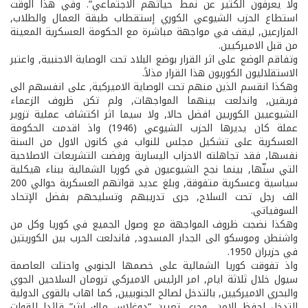
ولا يعرفون الكثير عن نمط حياتهم الاجتماعي”. وفي هذا الوقت
استطاع الحزب الشيوعي الكوري إستقطاب طبقة العمال والطلاب,
المزارعين, ليقف في مواجهة مباشرة مع الحكومة العسكرية المعينة
من قبل الاميركيين.
وتفاقم الوضع على اثر القرار بوضع البلاد تحت الوصاية الاجنبية, واعتبر
الاستقلاليون الكوريون هذا القرار مذلاً.
وهكذا انقسم الذين منهم تحت الوصاية الاميركية, على انفسهم الى
فريقين, واندلعت بينهما المواجهات, ولم تكن ظروف الزعماء
الشيوعيين الكوريين افضل حالا, ولا سيما اثر اكتشاف عملية تزوير
عملة كان يديرها الحزب الشيوعي (1946) واذ اقدمت الحكومة
العسكرية على تشكيل مجلس للنواب في كانون الاول من السنة
نفسها, فقد تجاهلته الاحزاب اليسارية ورفضت التشريعات الاصلاحية
التي سنّها, بينما نجح الشيوعيون في كوريا الشمالية ببناء هيكلية
سياسية وعسكرية متفوقة, وبلغ عديد قواتهم العسكرية حوالي 200
الف رجل تحت السلاح, جرى تدريبهم وتسليحهم بفضل الإتحاد
السوفياتي.
وهكذا نضجت ظروف المواجهة مع وصول الجميع في كوريا وكل من
واشنطن وموسكو الى الجدار المسدود, فاندلعت الحرب بين الكوريتين
في حزيران 1950.
واذ تفوقت كوريا الشمالية على خصمها الجنوبي واحتلت العاصمة
سيول خلال ثلاثة ايام, امر الرئيس الاميركي ترومان السلاحين الجوي
والبحري الاميركيين, بالتدخل لصالح الجنوبيين, كما اهاب بالقوى الدولية
التدخل لحفظ الامن, وجرى تعيين “دوغلاس ماك ارثر” قائدا للقوات