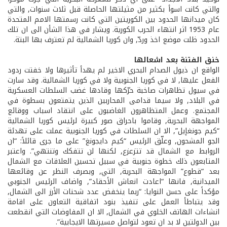
والتي كانت اسوأ بكثير من مثيلتها الحاصلة قبل ثلاث سنوات, والتي
كان ميدانها الحدود بين الكوريتين التي كانت رسمتها الامم المتحدة
عام 1953 اثر انتهاء الحرب الكورية. ويشار في هذا الشأن الى ان تلك
الحدود ظلت موضع اخذ وردّ, وان كوريا الشمالية لم تعترف بها البتة.
خنق الفتنة بعد اشعالها
الواقع ان ذيول الصدام البحري الاخير لم يهدأ تأثيرها ولا خفتت ردود
الفعل عليها, لا في كوريا الجنوبية ولا في كوريا الشمالية. وقد سارت
في سيول تظاهرات صاخبة حرّكها وقادها غضب السلطات العسكرية
في البلاد, ولا سيما قدامى المحاربين الذين يتمتعون بسطوة في
المجتمع. وعمل المتظاهرون الغاضبون على انتقاد اسباب ووقائع
المواجهة البحرية, وقاموا باحراق صور كبيرة لرئيس كوريا الشمالية
“كيم جونغ­إيل”, الا ان السلطات في كوريا الجنوبية عملت على تهدئة
الجو المشحون, وعلّق الرئيس “كيم داي­جونغ” على ما جرى قائلاً: “ان
الروابط مع الشمال قد تتزعزع, لكنها لن تتفكك وتنتهي”. واعتبر
المتابعون ذلك خطوة جنوبية في سبيل تحسين العلاقات مع الشمال
بعد “قطوع” المواجهة البحرية, التي, وبصرف النظر عن وقائعها
الميدانية, فانها “اعادت انعاش الأحقاد”, واضاف الرئيس الجنوبي
مؤكداً على حسن النوايا: “ربما ينخفض عدد شحنات الأرز الى الشمال,
وقد يتباطأ العمل على تنفيذ بنود اتفاقية التعاون على اقامة
انشاءات الهاتف الخلوي في الشمال, الا ان المفاوضات التي انقطعت
بين الدولتين لا بد ان تعود لتواصل مسيرتها الايجابية”.