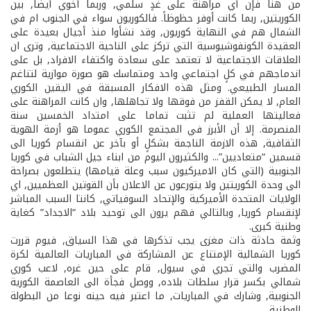
من هنا فإن أي مراهنة على غدٍ سلمي, وربما أخوي أيضاً, بين
الكوريتين, ربما كانت أوفر حظوظاً. فالكوريون سواء في الجنوب ام في
الشمال هم في النهاية كوريون, وقد نشأوا منذ أجيال بعيدة على
العقيدة الكونفوشيوسية التي تركز على الناحية الاجتماعية, وترى ان
العلاقات الاجتماعية لا تعتمد على سعادة واكتفاء الافراد, بل على
اندماجهم في كلٍ اجتماعي واحد ومتماسك هو صورة موازية لتناغم
المسار الطبيعي. ومثل هذه الافكار المسبقة في اليقين الكوري
العام, لا يمكن القفز من فوقها ولا تجاهلها, وان كانت المراهنة على
فعاليتها العملية لم تثبت تماما على امتداد الخمسين سنة
المنصرمة. إلا أن الأبرز في المجتمع الكوري عموما هو أزمة الهوية
الثقافية, هذه الازمة الناجمة بشكلٍ أو بآخر عن انقسام كوريا الى
قسمين “متعاديين”... والكثيرون اليوم من ابناء جيل الشباب في كوريا
الجنوبية (التي كان الاميركيون سبب وعلة قيامها) يتطلعون بصراحة
الى وحدة الكوريتين ولا يتورعون عن الاعلان بأن القوتين العظميين, اي
الولايات المتحدة الأميركية والإتحاد السوفياتي, كانتا السبب المباشر
لإنقسام كوريا, وبالتالي فهم يرون الى توحيد بلاد “الاجداد” كغاية
وطنية كبرى.
وثمة حادثة ذات مغزى يجب تذكرها في هذا السياق, فيوم قررت
كوريا الشمالية الإمتناع عن المشاركة في المباريات العالمية لكرة
المضرب والتي تجري في سيول, قام على حين غره, لاعب كوري
شمالي بكسر قرار سلطات بلاده, ووصل فجأة الى العاصمة الكورية
الجنوبية, وشارك في المباريات, ما اعتبر فيه حينه نوعا من البطولة
الوطنية.