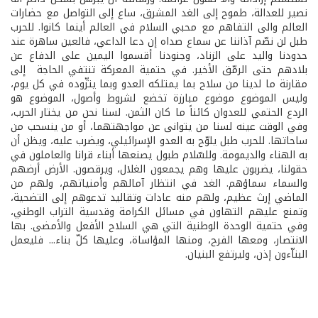
نصير للعدالة، طموح إلى الغد المشرق، ساع إلى التواصل مع حضارات
العالم والى التفاهم مع محبي السلام في العالم أينما كانوا. للحرب
طبل لن نصّم آذاننا عن سماع صداه إن دعا الداعي، فالعين ساهرة عند
حدودنا واليد على الزناد، وجنودنا أقسموا اليمين على الدفاع عن
بلادهم حتى الرمّق الأخير. في حتمية المعركة تنتفي الحاجة إلى
مقارنة ما لدينا من سلاح بما يمتلكه العدو وبما يتزّوده في كل يوم،
وليس الموضوع موضوع مبارزة تخضع لشروط وأصول، الموضوع هو
الردع الحتمي للعدوان كائناً ما كان الثمن. لسنا نحن من يختار الحرب،
وفي الوقت عينه لسنا من يتوانى عن مواجهتهما، أو من ينسحب من
ساحاتها. للحرب طبل يلوّح به العدو الإسرائيلي، ويضرب عليه، ويظن أن
به الهناء والديمومة. وللسّلام طبول يصنعها أبناء قرانا والعاملون في
حقولنا، يضربون عليها وهم يجمعون الغلال، ويرقصون. الأرض أرضهم
والسماء سماؤهم. الغد في انتظار آمالهم وأمنياتهم، ولهم من
الماضي إرث عظيم، ولهم منه عادات وتقاليد تدعوهم إلى التضحية،
وتمنع عليهم التهاون في مسائل الكرامة وقدسية التراب الوطني،
وفي حتمية الوحدة الوطنية التي هي السلاح الأفعل والأمضى. بها
الانتصار، ومعها الفرح، ومنها المؤاساة، وعليها كلّ بناء... فليعمل
البناّءون إذن، وليرتفع البنيان.