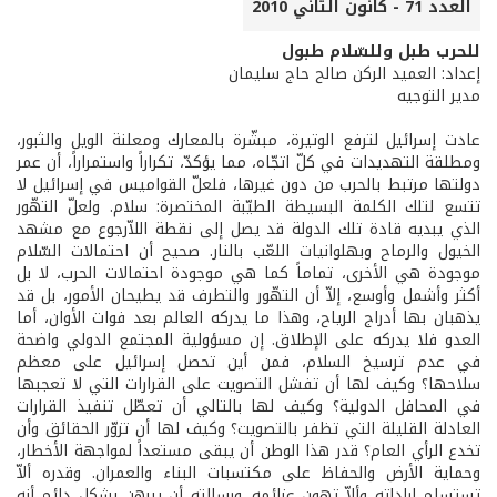
العدد 71 - كانون الثاني 2010
للحرب طبل وللسّلام طبول
إعداد: العميد الركن صالح حاج سليمان
مدير التوجيه
عادت إسرائيل لترفع الوتيرة، مبشّرة بالمعارك ومعلنة الويل والثبور،
ومطلقة التهديدات في كلّ اتجّاه، مما يؤكدّ، تكراراً واستمراراً، أن عمر
دولتها مرتبط بالحرب من دون غيرها، فلعلّ القواميس في إسرائيل لا
تتسع لتلك الكلمة البسيطة الطيّبة المختصرة: سلام. ولعلّ التهّور
الذي يبديه قادة تلك الدولة قد يصل إلى نقطة اللاّرجوع مع مشهد
الخيول والرماح وبهلوانيات اللعّب بالنار. صحيح أن احتمالات السّلام
موجودة هي الأخرى، تماماً كما هي موجودة احتمالات الحرب، لا بل
أكثر وأشمل وأوسع، إلاّ أن التهّور والتطرف قد يطيحان الأمور، بل قد
يذهبان بها أدراج الرياح، وهذا ما يدركه العالم بعد فوات الأوان، أما
العدو فلا يدركه على الإطلاق. إن مسؤولية المجتمع الدولي واضحة
في عدم ترسيخ السلام، فمن أين تحصل إسرائيل على معظم
سلاحها؟ وكيف لها أن تفشل التصويت على القرارات التي لا تعجبها
في المحافل الدولية؟ وكيف لها بالتالي أن تعطّل تنفيذ القرارات
العادلة القليلة التي تظفر بالتصويت؟ وكيف لها أن تزوّر الحقائق وأن
تخدع الرأي العام؟ قدر هذا الوطن أن يبقى مستعداً لمواجهة الأخطار،
وحماية الأرض والحفاظ على مكتسبات البناء والعمران. وقدره ألاّ
تستسلم إراداته وألاّ تهون عزائمه. ورسالته أن يبرهن بشكل دائم أنه