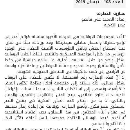
العدد 108 - نيسان 2019
محاربة التطرف
إعداد: العميد علي قانصو
مدير التوجيه
تلقّت المجموعات الإرهابية في المرحلة الأخيرة سلسلة هزائم أدت إلى
تراجع خطرها وانحسار مناطق سيطرتها؛ وقد برز ذلك جليًّا في لبنان،
حيث استطاع الجيش وباقي المؤسسات الأمنية القضاء على الوجود
الإرهابي من خلال المواجهة العسكرية وتقليص نشاط الخلايا الإرهابية
بشكلٍ واضح من خلال المتابعة الأمنية، ما ساهم مباشرة في حفظ
الأمن والاستقرار وضبط الحدود وطمأنة المواطنين وإعادة أجزاء واسعة
من الأراضي إلى كنف مالكيها في المناطق الحدودية الشرقية.
إلا أنّ هذه الإنجازات رغم أهميتها، لا تكفي للقضاء على الإرهاب
بشكلٍ نهائي، لأنّه يستند إلى منظومة أفكار هدّامة تكرّس العنف
والكراهية، وتسعى إلى استقطاب الناس، لا سيما الشباب، بإغراءاتٍ
مادية ذات طابع عقائدي، تبيح القتل والتهجير والتعذيب والدمار.
وبالتالي، لا بد من اقتلاع هذه الجذور الفكرية كي يقترن النصر
العسكري بنصرٍ فكري، وتُمنع التيارات الإرهابية من إعادة إنتاج نفسها
في عقول أبناء المجتمع. في هذا السياق، يجب اعتماد استراتيجية
تُستَخدم فيها الوسائل المتاحة جميعها لنشر ثقافة تقبُّل الآخر
والانفتاح والتسامح.
ولا شك في أنّ دور العائلة أساسيٌّ لنجاح هذا المسعى؛ فالعائلة هي