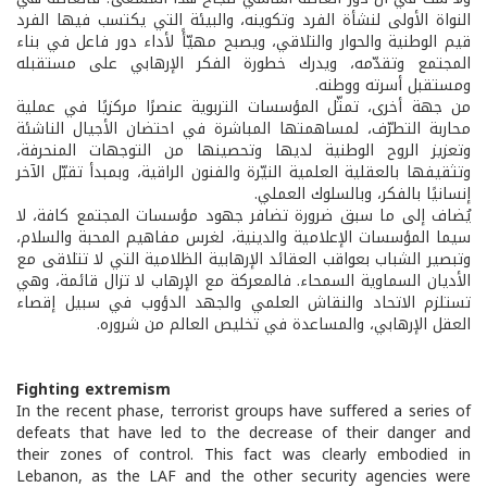
النواة الأولى لنشأة الفرد وتكوينه، والبيئة التي يكتسب فيها الفرد
قيم الوطنية والحوار والتلاقي، ويصبح مهيّأً لأداء دور فاعل في بناء
المجتمع وتقدّمه، ويدرك خطورة الفكر الإرهابي على مستقبله
ومستقبل أسرته ووطنه.
من جهة أخرى، تمثّل المؤسسات التربوية عنصرًا مركزيًا في عملية
محاربة التطرّف، لمساهمتها المباشرة في احتضان الأجيال الناشئة
وتعزيز الروح الوطنية لديها وتحصينها من التوجهات المنحرفة،
وتثقيفها بالعقلية العلمية النيّرة والفنون الراقية، وبمبدأ تقبّل الآخر
إنسانيًا بالفكر، وبالسلوك العملي.
يُضاف إلى ما سبق ضرورة تضافر جهود مؤسسات المجتمع كافة، لا
سيما المؤسسات الإعلامية والدينية، لغرس مفاهيم المحبة والسلام،
وتبصير الشباب بعواقب العقائد الإرهابية الظلامية التي لا تتلاقى مع
الأديان السماوية السمحاء. فالمعركة مع الإرهاب لا تزال قائمة، وهي
تستلزم الاتحاد والنقاش العلمي والجهد الدؤوب في سبيل إقصاء
العقل الإرهابي، والمساعدة في تخليص العالم من شروره.
Fighting extremism
In the recent phase, terrorist groups have suffered a series of
defeats that have led to the decrease of their danger and
their zones of control. This fact was clearly embodied in
Lebanon, as the LAF and the other security agencies were