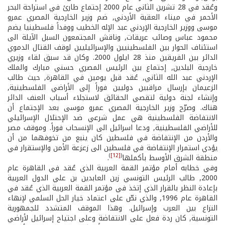
وعُقد في 28 تشرين الثاني عام 2000 إجتماع طارئ في استراحة البحر
الأحمر في ميناء العقبة الأردني, ضم وزير الخارجية المصري عمرو
موسى ووزير الخارجية الإردني عبد الإله الخطيب ووفداً فلسطينيا يضم
محمود عباس وصائب عريقات, وناقش المجتمعون السبل الآيلة الى
استئناف الحوار بين الفلسطينيين والإسرائيليين لوقف القتال الدموي
الدائر بين الفريقين منذ 28 ايلول 2000. وكان قد سبق لقاء وزيري
خارجية البلدين, إجتماع بين الرئيس المصري حسني مبارك والملك
الإردني عبد الله الثاني, عُقد قبل يومين في القاهرة, حيث طالب
الزعيمان بإرسال مراقبين دوليين فوراً إلى الأراضي الفلسطينية,
وإنشاء لجنة دولية لتقصي الحقائق لاستجلاء أسباب العنف الدائر
هناك. وصرّح وزير الخارجية المصري عمرو موسى بعد الإجتماع أن
الانتفاضة الفلسطينية هي عمل شرعي ضد الإحتلال الإسرائيلي
للأراضي الفلسطينية, ودعا اسرائيل الى الإنسحاب فوراً. وموقف مصر
والأردن من الإنتفاضة في فلسطين كان ينبع من تخوفهما من أن
يؤدي استمرار الإنتفاضة في فلسطين الى زعزعة الأمن والإستقرار في
)
[12]
(
منطقة الشرق الأوسط بأكملها
.
وفي خطابه أمام مؤتمر القمة العربية الذي عُقد في القاهرة عام
2000, طالب الرئيس التونسي زين العابدين بن علي الدول العربية
بإعادة النظر بالقرار الذي إتخذ في مؤتمر القمة العربية الذي عُقد في
القاهرة عام 1996, والذي نصّ على اعتماد خيار الحل السلمي لإنهاء
النزاع بين العرب وإسرائيل. وهذا الموقف المتشدد للجمهورية
التونسية, كان ردة فعل على الانتفاضة وعلى اجتياح إسرائيل لأراضي