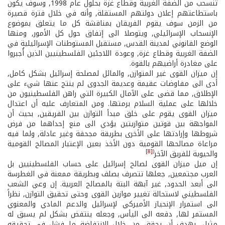
تنسحب من الضفة الغربية وقطاع غزة بحلول عام 1998, وسوف يكون
باستطاعتهم إعلان دولتهم المستقلة, وأنه في خلال فترة قصيرة
من الزمن سوف يقوم الفريقان بمناقشة كل ما يتعلق بموضوع
الإنسحاب الإسرائيلي, ويتوصلا الى إتفاق حول كل الأمور, ومنها
الوضع القانوني لمدينة القدس, مستقبل المستوطنات الإسرائيلية في
الضفة الغربية وقطاع غزة, وعودة اللاجئين الفلسطينيين الذين أُجبروا
على مغادرة أراضيهم بالقوة.
إن ميزان القوى غير المتوازن, والمائل لمصلحة إسرائيل بشكل كامل,
أدى الى مفاوضات عقيمة وعديمة الجدوى لم ينتج عنها شيء على
الإطلاق, مما قضى على الآمال الكبيرة التي راهن الفلسطينيون من
خلالها على عملية السلام برمتها. ومن المتعارف عليه أن اعتدال
ميزان القوى يقوم على خلق مبدأ التوازن بين الفريقين, بحيث أن
المواجهة بين قوتين متوازيتين يؤدي الى منع إحداهما من فرض
شروطها وإرادتها على الأخرى بطريقة مجحفة وغير عادلة, ولما فيه
مراعاة مصالحها القومية دون الأخذ بعين الإعتبار المصالح القومية
[8]
(
والحيوية للفريق الآخر
إن ميل ميزان القوى لصالح إسرائيل على حساب الفلسطينيين بل
العرب مجتمعين, جعلها تتصرف بصلف وبطريقة ممعنة في الغطرسة
الى أبعد الحدود, غير آبهة البتة بالمصالح العربية. إن وعي الشعب
الفلسطيني لاستحالة تغيير موازين القوى وحتى تحقيق التوازن, نظراً
الى استمرار الإنحياز الأميركي لإسرائيل والدعم المادي والمعنوي
المستمر لها, دفعه الى اليأس, وجعله ينتفض بشكل لم يسبق له
مثيل, بهدف أن يحقق من خلال الانتفاضة ما فشل في تحقيقه