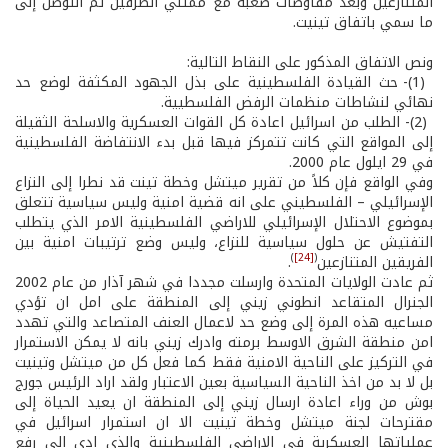
المتنازعين وبعد مفاوضات صعبة مع ممثلي الطرفين تم التوصل إلى
ما سمي باتفاق تينيت.
ونص الاتفاق المذكور على النقاط التالية:
(1)- حث القيادة الفلسطينية على بذل الجهود المكثفة لوضع حد
نهائي لنشاطات منظمات الرفض الفلسطيية.
(2)- الطلب من اسرائيل اعادة كل القوات العسكرية والاسلحة الثقيلة
إلى المواقع التي كانت تتمركز فيها قبل بدء الانتفاضة الفلسطينية
في 29 ايلول عام 2000.
وفي الواقع فإن كلاً من تقرير ميتشل وخطة تينت قد نطرا إلى النزاع
الإسرائيلي – الفلسطيني على انه قضية امنية وليس سياسية تتعلق
بموضوع الاحتلال الإسرائيلي للاراضي الفلسطينية الامر الذي يتطلب
التفتيش عن حلول سياسية للنزاع، وليس وضع ترتيبات امنية بين
)
[24]
(
الفريقين المتنازعين
.
ثم عادت الولايات المتحدة وارسلت مجددا في شهر آذار من عام 2002
الجنرال المتقاعد انطوني زيني إلى المنطقة على امل ان تؤدي
مساعيه هذه المرة إلى وضع حد لاعمال العنف المتصاعد والتي تهدد
امن منطقة الشرق الاوسط برمته وادرك زيني بانه لا يمكن الاستمرار
في التركيز على الناحية الامنية فقط كما فعل كل من ميتشل وتينيت
بل لا بد من اخذ الناحية السياسية بعين الاعتبار ولقد اراد الرئيس جورج
بوش من وراء اعادة ارسال زيني إلى المنطقة ان يعيد الحياة إلى
مقترحات لجنة ميتشل وخطة تينيت الا ان استمرار اسرائيل في
عملياتها العسكرية في الاراضي الفلسطينية والذي ادى إلى رفع