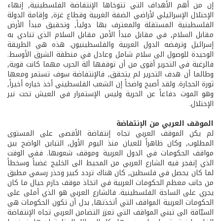
إن من أهم الأهداف التي تتوخاها الإنتفاضة الفلسطينية, إنهاء
الإحتلال الإسرائيلي لأراضي الضفة الغربية وقطاع غزة, وإقامة الدولة
الفلسطينية المستقلة والمعترف بها دولياً, وتحقيق مبدأ الأرض
مقابل السلام, في مقابل مبدأ الأمن مقابل السلام الذي تنادي به
إسرائيل وترفضه الدول العربية والفلسطينيون. هذه هي الطريقة
الوحيدة للوصول الى سلام شامل وعادل في منطقة الشرق الأوسط.
فالرغبة في التحرير أقوى من أن توقفها آلة الحرب مهما كانت قوية,
وطالما أن هدف التحرير لم يتحقق, فالإنتفاضة سوف تستمر ومعها
ثورة الحجارة. ولقد أصبح واضحاً إن الشعب الفلسطيني أخذ خياره أخيراً,
وهو الموت دفاعاً عن الحرية وليس الإستمرار في العيش تحت نير
الإحتلال.
الموقف العربي من الإنتفاضة
لم يكن الموقف العربي تجاه إنتفاضة الأقصى على المستوى
المطلوب, وكان ظاهراً للعيان منذ اليوم الأول, التباين الواضح بين
مواقف الحكومات في الدول العربية وموقف شعوبها. ففي الوقت
الذي إنفجر فيه الشارع العربي من المحيط الى الخليج غضباً وسخطاً
لما كان يحصل في فلسطين, كان هناك تردد كبير وحذر رسمي مطبق
من جانب معظم الحكومات العربية في اتخاذ موقف حازم حيال ما كان
يجري على الساحة الفلسطينية. فالشارع العربي هو الذي أملى على
الحكومات العربية المواقف التي أتخذتها, بدل أن تكون الحكومات هي
السبّاقة الى تبني المواقف التي تعزز التضامن العربي تجاه الإنتفاضة