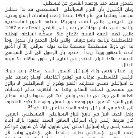
يقيمون فيها منذ نزوحهم القسري عن فلسطين.
وظن الكثيرون بأن النزاع الإسرائيلي ­ الفلسطيني قد بدأ يتحلحل
سياسياً وسلمياً في عام 1994 عندما وُقعت إتفاقيات أوسلو ومدريد
بين الفريقين, والتي أنتقلت بموجبها منظمة التحرير الفلسطينية
برئاسة السيد ياسر عرفات من تونس الى الأراضي المحتلة عام 1967,
والتي تضم الضفة الغربية وقطاع غزة, مشكّلة السلطة الوطنية
الفلسطينية برئاسة ياسر عرفات, والتي يأمل الجميع بأن تتحول يوماً
ما الى دولة فلسطينية مستقلة بجانب دولة اسرائيل. إلاّ أن الأمور
أخذت بالتدهور رويداً رويداً , منذرة بأن الوصول الى الحل السياسي
المنشود لهذا النزاع المتجذر في التاريخ لن تكون سهلة ولا قريبة
المنال.
إن اغتيال رئيس وزراء إسرائيل الأسبق السيد إسحاق رابين شريك
الرئيس الفلسطيني عرفات في توقيع أتفاقيات أوسلو ومدريد, على
يد اسرائيلي يميني متطرف, أظهر بوضوح أن الإسرائيليين لا يزالون
غير مستعدين لعملية السلام. وهذا ما أظهرته نتائج الإنتخابات
العامة التي جرت في ما بعد, والتي أدت الى سقوط خليفة اسحاق
رابين السيد شمعون بيريز ومعه حزب العمل, وعودة الليكود المتطرف
)
[4]
(
الى الحكم في اسرائيل بزعامة السيد بنيامين نتانياهو
.
ولعل الحدث الأبرز في تاريخ النزاع الاسرائيلي ­ الفلسطيني ­ العربي,
كان هزيمة رئيس وزراء اسرائيل السابق السيد إيهودا باراك أمام
خصمه رئيس وزراء إسرائيل الحالي آرييل شارون, أولاً لأن شارون هو اكثر
زعماء اليمين الإسرائيلي تطرفاً وتشدداً على الإطلاق, وثانياً لأن