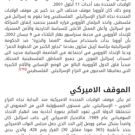
الولايات المتحدة بعد أحداث 11 أيلول 2001.
ومع ذلك كان لأوروبا موقف مختلف الى حد كبير عن موقف الولايات
المتحدة تجاه النزاع الإسرائيلي ­ الفلسطيني وما تقوم به إسرائيل في
فلسطين, واتخذ البرلمان الأوروبي قراره المميز بتجميد إتفاق الشراكة
مع اسرائيل. وأعلن الممثل الأعلى للسياسة الخارجية والأمن المشترك
للإتحاد الأوروبي في مدينة ستراسبور نهار الثلاثاء في 9 نيسان 2002,
بأن أوروبا بدأت باستخدام سياسة “العصا والجزرة” ضد الحكومة
الإسرائيلية برئاسة آرييل شارون بعدما “تجاوز الكثير من الخطوط الحمر”.
ودعا الإتحاد الاوروبي في اجتماعه في العاصمة الإسبانية مدريد الى
انسحاب إسرائيل الفوري من جميع المناطق الفلسطينية المحتلة,
مبدياً قلق الدول الأوروبية البالغ من الوضع الإنساني والآلام الكبيرة
)
[19]
(
التي يعانيها المدنيون في النزاع الإسرائيلي ­ الفلسطيني
.
الموقف الاميركي
لم يكن موقف الولايات المتحدة الاميركية منذ البداية تجاه النزاع
العربي – الإسرائيلي، على مستوى المسؤولية التي من المفروض ان
تتحملها الدولة التي تقود العالم بصورة أحادية بعد انهيار الاتحاد
السوفياتي عام 1989. فالانحياز الاميركي إلى جانب اسرائيل كان
واضحاً بشكل سافر، ووصل إلى الحد الذي جعل مجلس النواب الاميركي
يتخذ بأغلبية (365 صوتا مقابل 30) القرار رقم 426، والذي يدين