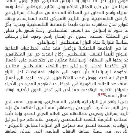
طوني بلير, لكل ما يقوم به الرئيس الاميركي جورج بوش, انتقاداً
عنيفاً من قبل حزب العمّال الحاكم ومن الشارع البريطاني أيضاً. وثمة
استياء واسع النطاق في المملكة المتحدة من ممارسات إسرائيل في
الأراضي الفلسطينية, ومن التأييد الأميركي لهذه الممارسات, وعمّت
شوارع لندن تظاهرات صاخبة تأييداً للإنتفاضة الفلسطينية وتنديداً بكل
ما تقوم به إسرائيل ضد الشعب الفلسطيني. وثمة شعور عام يتبلور
في المملكة المتحدة, يتحول الى إقتناع راسخ بوجوب اتباع بريطانيا
سياسة متوازنة تجاه النزاع الفلسطيني ­ الإسرائيلي.
اما في العاصمة البلجيكية بروكسل فقد عمّت المظاهرات الصاخبة
الشوارع تأييداً للشعب الفلسطيني, وكان العديد من بين المتظاهرين
قد زحفوا الى السفارة الإسرائىلية معبّرين عن احتجاجهم على الأعمال
التي يرتكبها الجيش الإسرائيلي بحق الشعب الفلسطيني, مطالبين
الحكومة الإسرائيلية بأن تعود الى طاولة المفاوضات لحل النزاع
بالطرق السلمية. ووصل غضب المتظاهرين الى حد اللجوء الى أعمال
العنف ضد الجالية اليهودية في بلجيكا, حيث هوجم العديد من الأحياء
والمراكز التجارية اليهودية مما أدى الى تدخل القوى الأمنية لوقف
)
[18]
(
أعمال العنف
.
وفي الواقع فإن النزاع الإسرائيلي ­ الفلسطيني, ومستوى العنف الذي
وصل اليه, قد أحرجا الأوروبيين ووضعاهم أمام أمرين أحلاهما مرّ, فإما
تأييد إسرائيل وتعريض مصالحهم في العالم العربي للخطر, وإما تأييد
المطالب الشرعية للشعب الفلسطيني وتعريض علاقاتهم مع إسرائيل
والولايات المتحدة للخطر, مما سيؤدي الى انفراط التضامن الأميركي ­
الأوروبي في حملة محاربة الإرهاب العالمي التي تخوض غمارها