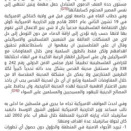
مستوى حدة العنف الدموي المتبادل جعل مهمة زينين تنتهي إلى
)
[25]
(
نفس المصير المحتوم كسابقاتها
.
وفي خطاب القاه في جامعة لوزي فيل في ولاية كنتاكي الاميركية
في 19 تشرين الثاني عام 2001 هاجم وزير الخارجية الاميركية كولن
باول الانتفاضة الفلسطينية مدعياً بان لا شي يبرر الاعمال التي تقوم
بها لانها حسب رايه تؤدي إلى اراقة الدماء من دون التوصل إلى حل
لاي من المشكلات العالقة بين الشعبين الفلسطيني والاسرائيلي
وقال ان على الفلطسنيين ان يفهموا ان باستطاعتهم تحقيق
اهدافهم ولكن فقط بالطرق السلمية ومن خلال المفاوضات مع
الاسرائيلين وان على اسرائيل اظهار الرغبة الاكيدة في انهاء احتلالها
للاراضي الفلسطينية تطبيقاً لقرار مجلس الامن الدولي رقم 242 و
338 وان مستقبل مدينة القدس يشكل بحد ذاته تحدياً كبيراً لكلا
الطرفين المتنازعين ولا يمكن حل مشكلة المدينة المقدسة الا من
خلال المفاوضات السلمية وتابع ان أي حل لمدينة القدس يجب ان ياخذ
بعين الاعتيار الاهمية الدينية لهذه المدينة التاريخية، وان يحافظ على
)
[26]
(
المصالح الدينية لليهود والمسيحيين والمسلمين على السواء
.
وفي احدث المواقف الاميركية تجاه ما يجري في فلسطين ما ادلى به
نائب مساعد وزير الخارجية الاميركية لشؤون الشرق الاوسط دايفيد
ساترفيلد اثناء زيارته الاخيرة للمنطقة خلال شهر آب عام 2002 لقد
كان لجولة ساترفيلد عدة اهداف ومنها:
1- تبريد الأجواء الامنية في المنطقة والحؤول دون حصول أي تطورات