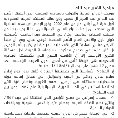
مبادرة الأمير عبد الله
فوجئت الدوائر العربية والدولية بالمبادرة السلمية التي أعلنها الأمير
عبد الله بن عبد العزيز آل سعود وليّ عهد المملكة العربية السعودية
لأول مرة في أوائل آذار من عام 2002. وفور الإعلان عن هذه المبادرة
التي تهدف الى إنهاء النزاع العربي ­ الإسرائيلي, بدأ الترحيب بها من
مختلف المصادر العالمية, وكان في المقدمة وزير الخارجية الأميركية
كولن باول والأمين العام للأمم المتحدة كوفي عنان. ومع أن مبدأ
“الأرض مقابل السلام” الذي نصّت عليه المبادرة لم يكن بالأمر الجديد,
بل كان دائماً في صميم مفكرة الديبلوماسية العربية لحل مشكلة
الشرق الأوسط, إلا أن الأهمية الكبرى التي تكتسبها المبادرة
السعودية هي كونها تأتي من أحدى الدول العربية الرئيسية, بعد
مضي 17 شهراً على بدء الإنتفاضة الفلسطينية.
إن المبادئ الأساسية التي تضمنتها المبادرة كلها تدور حول إحلال
سلام عادل ودائم بين العرب واسرائيل, في مقابل إقامة دولة
فلسطينية مستقلة في أراضي الضفة الغربية وقطاع غزة التي
احتلتها اسرائيل في الحرب العربية ­ الإسرائيلية عام 1967. ومن بين
هذه المبادئ:
1- ­ انسحاب إسرائيل من جميع الأراضي التي احتلتها في حرب 1967,
والتي تضم الضفة الغربية وقطاع غزة والقدس الشرقية ومرتفعات
الجولان السورية.
2- ­ في المقابل تقيم كل الدول العربية مجتمعة علاقات ديبلوماسية