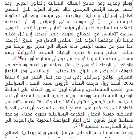
أوسلو ومدريد ومع مبادئ العدالة الإنسانية والقانون الدولي. وقد
أغضب موقف الرئيس الفرنسي جاك شيراك المؤيد للحل السلمي
العادل, إسرائيل والجالية اليهودية في فرنسا. ومع أن الحكومة
الفرنسية لم تتبنّ أي موقف عدائي لإسرائيل, إلا أن الصحافة
الصهيونية العالمية اعتبرت أن فرنسا تمارس ضمن الإتحاد الأوروبي,
سياسة تتماشى مع المصالح العربية. ولقد أتهمت إسرائيل علانية
فرنسا بأن موقفها المؤيد للحل السلمي العادل في الشرق الأوسط,
انما ينبع من تلهف الرئيس جاك شيراك الى تعزيز دور فرنسا في
عملية السلام بحيث لا تنفرد الولايات المتحدة الأميركية برسم
)
[16]
(
مستقبل منطقة الشرق الأوسط من دون أي مشاركة أوروبية
.
والواقع أن الإتحاد الأوروبي كان عبّر بصراحة عن غضبه وسخطه من
الموقف الأميركي من النزاع الفلسطيني ­ الإسرائيلي, ومن الإنحياز
الأميركي الواضح لإسرائيل. وفي بيان صدر نهار الأثنين في 6 شباط
2002, أنتقد وزراء خارجية الإتحاد الأوروبي بشدة الإعتداء الإسرائيلي
على الشعب الفلسطيني, ومحاولة آرييل شارون القضاء على السلطة
الوطنية الفلسطينية, ووصفت وزيرة خارجية السويد السيدة آن ليند
السياسة الأميركية في الشرق بأنها “رعناء وشريرة” واضافت “انه لمن
الخطورة الى حد كبير على مصالح الولايات المتحدة أن تبقى الإدارة
الأميركية مؤيدة لأعمال الحكومة الإسرائيلية بصورة عمياء, وداعمة
لسياسة آرييل شارون الذي اختار المواجهة الدموية بدل العودة الى
)
[17]
(
طاولة المفاوضات السلمية”
.
وتواجه سياسة الدعم المطلق من قبل رئيس وزراء بريطانيا العمالي