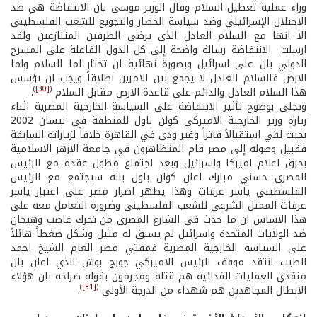
وراء عملية تعطيل السلام وقال الوزير موسى بان الانتفاضة هي ضد
الاحتلال الإسرائيلي وضد سياسة الحصار والتجويع للشعب الفلسطيني
الا انها مع السلام العادل الذي يرضي الطرفين المتنازعين ولقد
ارسلت الانتفاضة رسالة واضحة إلى كل الدول الفاعلة على المسرح
الدولي بان على اسرائيل وبصورة نهائية ان تختار اما السلام واما
الارض فالسلام العادل لا يجمع بين الامرين اطلاقاً ويجب ان يؤسس
)
[30]
(
هذا السلام العادل والدائم على قاعدة الارض مقابل السلام
.
وتجلى بوضوح تأثير الانتفاضة على السياسة الخارجية المصرية اثناء
زيارة وزير الخارجية الاميركي كولن باول للمنطقة في نيسان 2002
بحيث لقي استقبالاً فاتراً وغير ودي في القاهرة خلافاً لزياراته السابقة
فقبيل وصوله إلى مصر قام المتظاهرون في جامعة الازهر الاسلامية
بحرق اعلام اميركا واسرائيل وبعد اجتماع مطول عقده مع الرئيس
المصري حسني مبارك اعلن كولن باول بانه سيجتمع مع الرئيس
الفلسطيني ياسر عرفات وهذا يظهر اصرار مصر على اعتبار ياسر
عرفات الممثل الشرعي للشعب الفلسطيني وضرورة التعامل معه على
هذا الاساس ان ما حدث في الشارع المصري من تحرك غاضب وهيجان
ضد الولايات المتحدة واسرائيل لم يسبق له مثيل وشكل ضغطاً هائلاً
على السياسة الخارجية المصرية فمفتي مصر العام الشيخ احمد
الطيب انتقد موقف الرئيس الاميركي جورج بوش الذي اعلن بان
منفذي العمليات الفدائية هم قتلة ومجرمون بقوله صراحة بان هؤلاء
)
[31]
(
الابطال المجاهدين هم شهداء من الدرجة الأولى
.