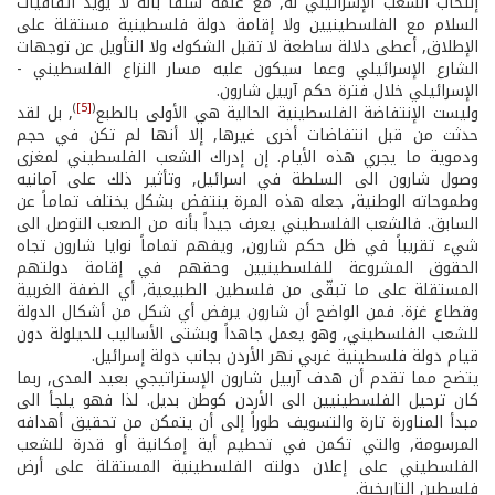
إنتخاب الشعب الإسرائيلي له, مع علمه سلفاً بأنه لا يؤيد اتفاقيات
السلام مع الفلسطينيين ولا إقامة دولة فلسطينية مستقلة على
الإطلاق, أعطى دلالة ساطعة لا تقبل الشكوك ولا التأويل عن توجهات
الشارع الإسرائيلي وعما سيكون عليه مسار النزاع الفلسطيني ­
الإسرائيلي خلال فترة حكم آرييل شارون.
)
[5]
(
وليست الإنتفاضة الفلسطينية الحالية هي الأولى بالطبع
, بل لقد
حدثت من قبل انتفاضات أخرى غيرها, إلا أنها لم تكن في حجم
ودموية ما يجري هذه الأيام. إن إدراك الشعب الفلسطيني لمغزى
وصول شارون الى السلطة في اسرائيل, وتأثير ذلك على آمانيه
وطموحاته الوطنية, جعله هذه المرة ينتفض بشكل يختلف تماماً عن
السابق. فالشعب الفلسطيني يعرف جيداً بأنه من الصعب التوصل الى
شيء تقريباً في ظل حكم شارون, ويفهم تماماً نوايا شارون تجاه
الحقوق المشروعة للفلسطينيين وحقهم في إقامة دولتهم
المستقلة على ما تبقّى من فلسطين الطبيعية, أي الضفة الغربية
وقطاع غزة. فمن الواضح أن شارون يرفض أي شكل من أشكال الدولة
للشعب الفلسطيني, وهو يعمل جاهداً وبشتى الأساليب للحيلولة دون
قيام دولة فلسطينية غربي نهر الأردن بجانب دولة إسرائيل.
يتضح مما تقدم أن هدف آرييل شارون الإستراتيجي بعيد المدى, ربما
كان ترحيل الفلسطينيين الى الأردن كوطن بديل. لذا فهو يلجأ الى
مبدأ المناورة تارة والتسويف طوراً إلى أن يتمكن من تحقيق أهدافه
المرسومة, والتي تكمن في تحطيم أية إمكانية أو قدرة للشعب
الفلسطيني على إعلان دولته الفلسطينية المستقلة على أرض
فلسطين التاريخية.