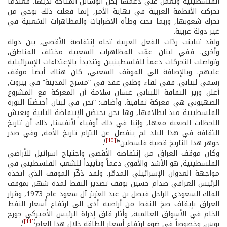
الفلسطينية وتعمل على دعمها بكل الوسائل المتاحة لديها. فعندما
تحركت الأنظمة العربية في نهاية الأمر, إنما فعلت ذلك بوحي من
تحرك شعوبها, وربما تحت وطأة الاضرابات والمظاهرات الشعبية في
غير دولة عربية.
ولقد تباينت ردّات الفعل العربية تجاه إنتفاضة الأقصى, بين دولة
وأخرى. ففي لبنان عمّت المظاهرات الشعبية مختلف المناطق,
وتواصلت التحركات دعماً للفلسطينيين وتنديداً بالإعتداءات الإسرائيلية
عليهم. وبالإضافة الى الموقف الشعبي, كان هناك أيضاً موقف
رسمي لبناني. ففي لقاء وطني عقد في “مسرح المدينة” في بيروت,
أعلن وزير الثقافة اللبناني غسان سلامة أن المعركة مع المشروع
الصهيوني هي معركة ثقافية. وأضاف: “نحن في لبنان أحتضنّا الثورة
الفلسطينية منذ انطلاقها, وها نحن نحتضن الإنتفاضة الثانية ونعيش
اللحظات الصعبة معها, وإننا في ذلك أوفياء لأنفسنا, ذلك أن تاريخ
الثقافة في هذا البلد لم ينفصل عن التزام تاريخ الأمة, وفي صدر
)
[10]
(
جوهر هذا التاريخ قضية فلسطين”
.
وكان موقف العراق من إنتفاضة الأقصى واجتياح اسرائيل للأراضي
الفلسطينية, هو الأشد والأقوى دعماً وتأييداً للشعب الفلسطيني في
مواجهة العدوان الإسرائيلي المدمّر. ولقد ذكّر الموقف الذي اتخذه
الرئيس العراقي صدام حسين بوقف تصدير النفط لمدة شهر, بموقف
الملك السعودي الراحل فيصل بن عبد العزيز آل سعود عام 1973, وقرار
العراق بإيقاف ضخ النفط من أراضيه أدى الى ارتفاع أسعار النفط
الخام في الأسواق العالمية, وأثار قلق إدراة الرئيس الأميركي جورج
)
[11]
(
بوش, وخصوصاً في ضوء ارتفاع أسعار الطاقة خلال هذا العام
.