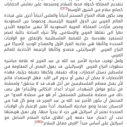
بتقديم المملكة كدولة محبة للسلام ومشجعة على تعايش الحضارات
)
[37]
(
كصانع سلام في الشرق الأوسط
.
وقد يكون هناك الصراع المستتر أحياناً والعلني أحياناً أخرى على قيادة
العالم العربي بين الدول العربية الرئيسية, وخصوصا بين السعودية
ومصر, فأرادت المملكة العربية السعودية ألاّ تبقى مكتوفة الأيدي
نظراً الى ثقلها العربي والإسلامي, وألاّ تترك الساحة خالية لمصر
لتستفرد بهندسة حل للقضية الفلسطينية بالإتفاق مع الولايات
المتحدة وكأنها هي صاحبة القرار الأول والمفتاح الوحيد لأميركا في
النزاع العربي ­ الإسرائيلي, فتغدو وكأنها الزعيمة الأحادية للعالم
العربي.
ولعل توقيت مبادرة الأمير عبد الله بن عبد العزيز, له علاقة مباشرة
بتطورات النزاع العربي ­ الإسرائيلي. قد يقول البعض أن المقاومة في
فلسطين تسجل انتصارات, وذلك حقيقة, ولكنها حقيقة جزئية, فهذه
الأنتصارات لا يمكن أن تبقى أو تدوم الى الأبد. فهل الإستعداد قائم
لأن يقتل معظم الفلسطينيين من أجل هدف قد لا يتحقق؟ ولمصلحة
مَن تتابع قوافل الشهداء, لتزداد أعداد الثكالى والأيتام؟ هل يصب
ذلك في مصلحة فلسطين المستقبل, أم هو في مصلحة العدو؟ من
المحتمل أن يكون الأمير عبد الله بن عبد العزيز قد وضع كل هذا في
الحسبان عندما وضع مبادرته السلمية, آخذاً بعين الإعتبار بأن الولايات
المتحدة تعتبر أن اسرائيل هي جزء لا يتجزأ منها, ولن تقبل هزيمتها
تحت أي اعتبار, مما دفعه إلى اطلاق فكرة السلام الشامل مع
)
[38]
(
اسرائيل على أساس مبدأ “الارض مقابل السلام”
.