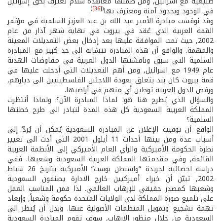
طبيعية مع اسرائيل, ومن ضمنها معاهدة سلام تعترف بحق إسرائيل
)
[36]
(
في الوجود وبحدود آمنة ومعترف بها
.
وقد نوقشت مبادرة الأمير عبد الله بن عبد العزيز السلمية في مؤتمر
القمة العربية الذي عُقد في بيروت في نهاية شهر آذار من عام
2002, حيث تمت الموافقة عليها بعد إدخال بعض التعديلات المعينة
والمهمة. والواقع أن هذه المبادرة تتشابه الى حد كبير مع المبادرة
السلمية التي سبق وناقشتها الدول العربية في مفاوضات الهدنة
عام 1949 مع اسرائيل, ومن أهم التعديلات التي أدخلت عليها في
قمة بيروت كان بند يتعلق بعودة اللاجئىن الفلسطينيين الى ديارهم,
ورفض الدول العربية توطين أي منهم في أراضيها.
والسؤال الذي يُطرح هنا هو: لماذا المبادرة الآن؟ ولماذا أنتظرت
المملكة العربية السعودية كل هذه المدة لتبادر الى طرح خطتها
السلمية؟
الواقع أن توقيت الإعلان عن المبادرة السعودية يُمكن أن يُردّ إلى
أسباب عدة ومن بينها أحداث 11 أيلول 2001 التي أدت الى تغيير
نظرة الحكومة الأميركية والرأي العام الأميركي إلى الأنظمة العربية
القائمة, وفي مقدمتها المملكة العربية السعودية وشعبها. ففي
دراسة احصائية لجريدة “واشنطن بوست” الأميركية بتاريخ 26 شباط
2002, تبيّن أن خبراء أميركيين خارج الادارة يصنفون السعودية
وشعبها كمصدر حقيقي للإرهاب العالمي. لذا فمن المناسب العمل
على تلميع صورة المملكة لدى الولايات المتحدة حكومة وشعباً, وإبعاد
تهمة تشجيع وتمويل المنظمات الأصولية عنها. وبدل أن يُنظر الى
السعودية من خلال منظور الإرهاب, سوف تقوم المبادرة السعودية