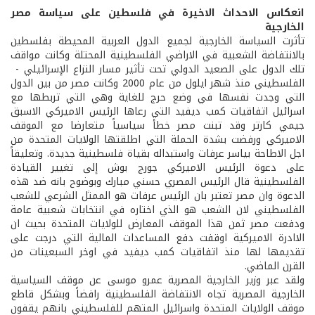
انعكاس الاحداث الاخيرة في فلسطين على سياسة مصر
الخارجية
تأثرت السياسة الخارجية لجميع الدول العربية المحيطة بفلسطين
بالانتفاضة الشعبية في الاراضي الفلسطينية المحتلة وكانت مواقف
تلك الدول على الصعيد الدولي تحت تأثير مسار النزاع الإسرائيلي -
الفلسطيني منذ شهر ايلول من عام 2000 وكانت مصر من بين الدول
التي وجدت نفسها في وضع حرج للغاية وهي التي تربطها مع
اسرائيل اتفاقيات كمب ديفيد التي رعاها الرئيس الاميركي الاسبق
جيمي كارتر وقد تبنت مصر خطأ سياسياً متعارضا مع الموقف
الاميركي ورفضت بشدة الحملة التي اطلقتها الولايات المتحدة من
اجل الاطاحة بياسر عرفات واستبداله بقياة فلسطينية جديدة. وتعليقاً
على دعوة الرئيس الاميركي جورج بوش إلى تغيير القيادة
الفلسطينية قال الرئيس المصري حسني مبارك وبوضوح بانه ضد هذه
الدعوة وان مصر تعتبر بان الرئيس عرفات هو الممثل الشرعي للشعب
الفلسطيني لان الشعب هو الذي اختاره في انتخابات شعبية عامة
ودفعت مصر ثمن هذا الموقف المعارض للولايات المتحدة بحيث ان
الاادرة الاميركية اوقفت دفع المساعدات المالية التي درجت على
تقديمها لها منذ اتفاقيات كمب ديفيد في اوخر السبعينات من
القرن الماضي.
ولقد عبر وزير الخارجية المصرية عمرو موسى عن موقف السياسية
الخارجية المصرية تجاه الانتفاضة الفلسطينية رافضاً وبشكل قاطع
موقف الولايات المتحدة واسرائيل المتهم للفلسطيني بانهم يقفون