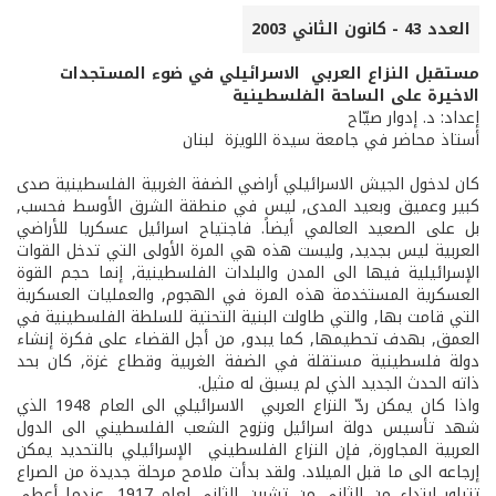
العدد 43 - كانون الثاني 2003
مستقبل النزاع العربي ­ الاسرائيلي في ضوء المستجدات
الاخيرة على الساحة الفلسطينية
إعداد: د. إدوار صيّاح
أستاذ محاضر في جامعة سيدة اللويزة ­ لبنان
كان لدخول الجيش الاسرائيلي أراضي الضفة الغربية الفلسطينية صدى
كبير وعميق وبعيد المدى, ليس في منطقة الشرق الأوسط فحسب,
بل على الصعيد العالمي أيضاً. فاجتياح اسرائيل عسكريا للأراضي
العربية ليس بجديد, وليست هذه هي المرة الأولى التي تدخل القوات
الإسرائيلية فيها الى المدن والبلدات الفلسطينية, إنما حجم القوة
العسكرية المستخدمة هذه المرة في الهجوم, والعمليات العسكرية
التي قامت بها, والتي طاولت البنية التحتية للسلطة الفلسطينية في
العمق, بهدف تحطيمها, كما يبدو, من أجل القضاء على فكرة إنشاء
دولة فلسطينية مستقلة في الضفة الغربية وقطاع غزة, كان بحد
ذاته الحدث الجديد الذي لم يسبق له مثيل.
واذا كان يمكن ردّ النزاع العربي ­ الاسرائيلي الى العام 1948 الذي
شهد تأسيس دولة اسرائيل ونزوح الشعب الفلسطيني الى الدول
العربية المجاورة, فإن النزاع الفلسطيني ­ الإسرائيلي بالتحديد يمكن
إرجاعه الى ما قبل الميلاد. ولقد بدأت ملامح مرحلة جديدة من الصراع
تتبلور إبتداء من الثاني من تشرين الثاني لعام 1917, عندما أعطى