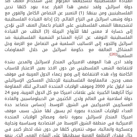
القيادة الفلسطينية لتشجيعها المزعوم على استخدام العنف ضد
دولة اسرائيل. ولقد تضمن هذا القرار عدة بنود كلها تدين
الفلسطينيين ومن بينها: (1) التعبير عن التضامن الكامل والقوي مع
دولة وشعب اسرائيل في النزاع القائم، (2) إدانة القيادة الفلسطينية
لتشجيعها الشعب الفلسطيني على القيام باعمال العنف التي تؤدي
إلى خسارة لا معنى لها للأرواح البريئة (3) الطلب من القيادة
الفلسطينية التوقف عن اثارة المشاعر الشعبية الفلسطينية ضد
اسرائيل واللجوء إلى الاساليب السلمية في التعامل مع الازمة وحل
المشاكل العالقة مع حكومة اسرائيل من خلال المفاوضات
)
[20]
(
السلمية
.
ولقد ادى هذا الموقف الاميركي المنحاز لاسرائيل والمدين بشدة
لانتفاضة الشعب الفلسطيني من دون الاخذ بعين الاعتبار للاسباب
الكامنة وراء هذه الانتفاضة إلى وضع زعماء الدول العربية في موقف
صعب وحرج.. فالمقاومة الفلسطينية للإحتلال العسكري الإسرائيلي
منذ ايلول عام 2000 وموقف الولايات المتحدة العدائي لتلك المقاومة
تركا آثارهما الكبيرة على علاقات اميركا مع كل الدول العربية، ومع 24
دولة اسلامية في العالم ولدى الكثيرين من الديبلوماسيين والقادة
العسكريين الاميركيين في الشرق الاوسط. إحساس بتصاعد حدة
العداء للولايات المتحدة بصورة لم يسبق لها مثيل، بسبب موقف
اميركا المنحاز لاسرائيل بصورة تامة. ومصالح الولايات المتحدة
الاميركية في منطقة الشرق الاوسط من اقتصادية وسياسية وتجارية
وعسكرية وانمائية، سوف تتعرض كلها من دون شك لخطر كبير، في
حال فقدان الانظمة العربية سيطرتها على الشارع العربي الذي ينمو