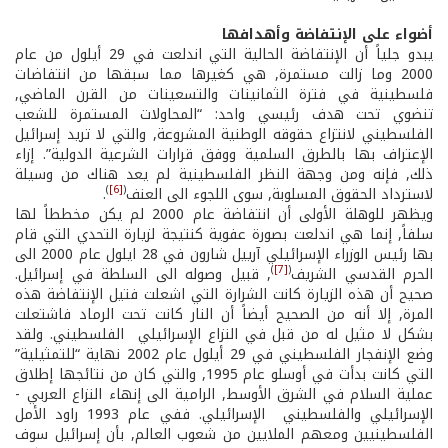
أضواء على الإنتفاضة وأهدافها
يبدو جلياً أن الإنتفاضة الحالية التي اندلعت في 29 أيلول من عام
2000 وما زالت مستمرة, هي كغيرها مما سبقها من انتفاضات
فلسطينية في فترة الثمانينات والتسعينات من القرن الماضي,
تنضوي تحت هدف رئيسي واحد: “المحاولات المستمرة للشعب
الفلسطيني لانتزاع حقوقه الوطنية المشروعة, والتي لا تريد إسرائيل
الإعتراف بها بالطرق السلمية ووفق قرارات الشرعية الدولية”. إزاء
ذلك, فإنه ومن وجهة النظر الفلسطينية لم يعد هناك من وسيلة
)
[6]
(
لاسترداد الحقوق المسلوبة, سوى اللجوء الى العنف
.
ويظهر للوهلة الأولى أن انتفاضة عام 2000 لم يكن مخططاً لها
سلفاً, إنما هي اندلعت بصورة عفوية كنتيجة لزيارة التحدي التي قام
بها رئيس الوزراء الإسرائيلي آرييل شارون في 28 ايلول عام 2000 الى
)
[7]
(
الحرم القدسي الشريف
, قبيل وصوله الى السلطة في إسرائيل.
صحيح أن هذه الزيارة كانت الشرارة التي اشعلت فتيل الإنتفاضة هذه
المرة, إلا أنه من الصحيح أيضاً أن النار كانت تحت الرماد فاشتعلت
بشكل لا مثيل له من قبل في النزاع الإسرائيلي ­ الفلسطيني. ولقد
وضع الإنفجار الفلسطيني في 29 أيلول عام 2002 نهاية “للتمثيلية”
التي كانت بدأت في أوسلو عام 1995, والتي كان من نتائجها إطلاق
عملية السلام في الشرق الأوسط, الرامية الى إنهاء النزاع العربي ­
الإسرائيلي والفلسطيني ­ الإسرائيلي. ففي عام 1993 راود الأمل
الفلسطينيين ومعهم الملايين من شعوب العالم, بأن إسرائيل سوف