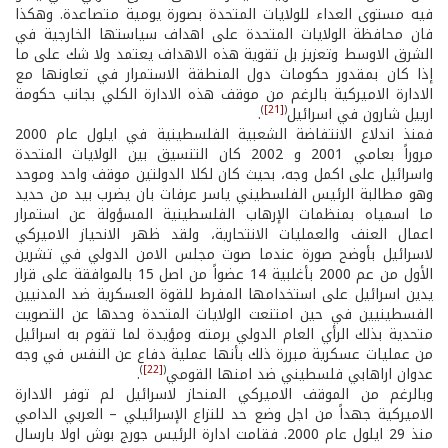
فيه مستوى العداء للولايات المتحدة بصورة يومية متصاعدة. وهكذا
فان محافظة الولايات المتحدة على اهداف سياستها الخارجية في
الشرق الاوسط وتعزيز بل تقوية هذه الاهداف يعتمد ولا شك على ما
إذا كان بمقدور حكومات دول المنطقة الاستمرار في تعاونها مع
الادارة الاميركية بالرغم من موقف هذه الادارة الكلي بجانب حكومة
)
[21]
(
ارييل شارون في اسرائيل
.
فمنذ اندلاع الانتفاضة الشعبية الفلسطينية في ايلول عام 2000
مروراً بعامي 2001 و 2002 كان التنسيق بين الولايات المتحدة
واسرائيل على اكمل وجه، بحيث كان لكلا الدولتين موقف واحد وموحد
وهو مطالبة الرئيس الفلسطيني ياسر عرفات بان يضرب بيد من حديد
ما اسمياه بمنظمات الإرهاب الفلسطينية المسؤولة عن استمرار
اعمال العنف والعمليات الانتحارية، ولقد ظهر الانحياز الاميركي
لاسرائيل بأوضح صورة عندما صوت مجلس الامن الدولي في تشرين
الأول من عم 2000 بأغلبية 14 عضواً من اصل 15 بالموافقة على قرار
يدين اسرائيل على استخدامها المفرط للقوة العسكرية ضد المدنيين
الفسطينيين في حين امتنعت الولايات المتحدة وحدها عن التصويت
متحدية بذلك الرأي العام الدولي برمته ومؤيدة لما تقوم به اسرائيل
من عمليات عسكرية مبررة ذلك بأنها عملية دفاع عن النفس في وجه
)
[22]
(
عدوان اراهابي فلسطيني ضد امنها القومي
.
وبالرغم من الموقف الاميركي المنحاز لاسرائيل لم توفر الادارة
الاميركية جهداً من اجل وضع حد للنزاع الإسرائيلي – العربي الدامي
منذ 29 ايلول عام 2000. فقامت ادارة الرئيس جورج بوش اولا بارسال