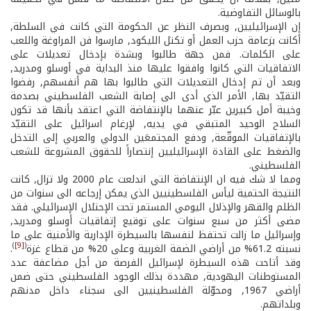
بالوسائل التفاوضية.
إن الإسرائيليين, وبصرف النظر عن الحكومة التي كانت في السلطة,
أكانت بزعامة حزب العمل أو تكتل الليكود, مارسوا فن المراوغة واللعب
على الكلمات. فمن جهة طالبوا وبشدة بإدخال تعديلات على
الاتفاقيات التي كانوا وافقوا عليها منذ البداية في أوسلو ومدريد,
وبعد أن تم إدخال التعديلات التي طالبوا بها هم أنفسهم, رفضوا
التقيّد بها, الأمر الذي أدى الى إصابة الشعب الفلسطيني بصدمة
وخيبة أمل كبيرين عبّر عنهما بالإنتفاضة التي اعتقد بأنها قد تكون
السلاح الوحيد المتبقي في يديه, لإرغام اسرائيل على التقيّد
بالإتفاقيات الموقّعة, ودفع المجتمعَين الدولي والعربي إلى التدخل
والضغط على القادة الإسرائيليين إنتصاراً للحقوق المشروعة للشعب
الفلسطيني.
ومما لا شك فيه ان الإنتفاضة التي اندلعت عام 2000 ولا تزال, كانت
النتيجة الحتمية ليأس الفلسطينيين الذي يمكن إرجاعه الى سنوات من
الظلم والقهر والإذلال اليومي المستمر تحت الإحتلال الإسرائيلي. فقد
مضى أكثر من سبع سنوات على توقيع إتفاقيات أوسلو ومدريد,
وإسرائيل ما زالت تحتفظ لنفسها بالسيطرة الإدارية والأمنية على ما
)
[9]
(
نسبته 61.2% من أراضي الضفة الغربية وعلى 20% من قطاع غزة
.
وقد أتاحت هذه السيطرة لإسرائيل الفرصة من أجل مضاعفة عدد
المستوطنات اليهودية, مهددة بذلك الوجود الفلسطيني حتى ضمن
أراضي 1967, ومحوّلة الفلسطينيين الى سجناء داخل مدنهم
وبلداتهم.