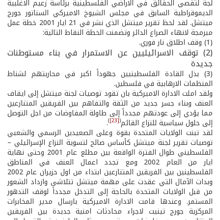
لجة لتقصي الحقائق في الاراضي الفلسطينية برئاسة زعيم الاغلبية
الديموقراطية السابق في مجلس الشيوخ الاميركي السناتور جورج
ميتشل. لقد لحظ تقرير ميتشل الذي نشر في 21 ايار 2001 خطة عمل
مبرمجة لانهاء الصراع الدائر وتضمنت الخطة النقاط التالية:
(1) وقف اطلاق نار فوري.
(2) توقف الاسرائيليين عن الاستمرار في بناء مستوطنات
جديدة
(3) بذل القادة الفلسطينيين جهوداً اكبر في محاربتهم لشناط
المنظمات الارهابية في فلسطين.
ولقد املت الادارة الاميركية بان تقود توصيات لجنة ميتشل إلى ايقاف
العنف وبناء جسر جديد من الثقة والتفاهم بين الفريقين المتنازعين
مما يؤدي إلى عودتهم مجدداً إلى طاولة المفاوضات من اجل التوصل
)
[23]
(
إلى حلول سياسية للنزاع القائم
.
لقد تبنت الولايات المتحدة بقوة وعلى الصعيدين الرسمي والشعبي
توصيات تقرير لجنة ميتشل كأساس صالح لتسوية النزاع الإسرائيلي –
الفلسطيني طوال الفترة الواقعة بين مطلع عام 2001 وحتى نهاية
ايار من العام 2002 ومع تجدد اعمال العنف في المناطق
الفلسطينين بين الفريقين المتنازعين ابتداء من اول حزيران عام 2002
وبدات الآمال التي عقدت على مهمة ميتشل تتلاشى وازداد الشعور
من قبل الولايات المتحدة بالحاجة إلى التدخل مجدداً لوقف التدهور
المستمر. وعندها قامت الادارة الاميركية بارسال مدير المخابرات
المركزية جورج تينيت لاجراء محادثات امنية جديدة بين الفريقين