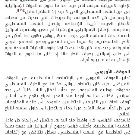
الإدارة الاميركية بموقف اكثر حزماً ضد ما تقوم به القوات الإسرائيلية
)
[15]
(
في حق الشعب الفلسطيني الذي لا يريد إلا السلام العادل
.
وبالرغم من كل هذه المواقف والتصريحات التي صدرت من مختلف
الأقطار العربية تأييداً للإنتفاضة ولنضال الشعب الفلسطيني
ومقاومته للإحتلال الإسرائيلي, فإن شيئاً لم يتغير, واستمرت اسرائيل
باعتماد ذات السياسة التي درجت عليها, وهي تهويد ما أمكن من
الأرض الفلسطينية, ولا سيما مدينة القدس, ووضع المجتمع الدولي
أمام واقع جديد. وما كان هذا ليحدث لولا وقوف الولايات المتحدة بحزم
الى جانب إسرائيل, بصرف النظر عمّا إذا كان ما تقوم به القوات
الإسرائيلية له ما يبرره أم لا.
الموقف الأوروبي
تمايز الموقف الأوروبي من الإنتفاضة الفلسطينية عن الموقف
الأميركي, بحيث كان يتعاطف, والى حدّ ما مع الطرف الفلسطيني
وحقوقه الوطنية المشروعة, مع تجنّب أقفال الباب كلياً في وجه
اسرائيل, فكانت سياسة أوروبا منذ انفجر الصراع تقوم على أساس
توقف العنف بين الفريقين المتحاربين, والعودة الى طاولة المفاوضات
من أجل تجنّب سفك المزيد من الدماء والتوصل الى حلول سلمية للنزاع
القائم.
فالموقف الفرنسي كان واضحاً منذ البداية, ويتمثل في إيجاد حل عادل
للقضية الفلسطينية, وأعلنت فرنسا بوضوح أن اسرائيل قد ذهبت بعيداً
في تعاطيها مع الشعب الفلسطيني, بشكل يتناقض مع إتفاقات