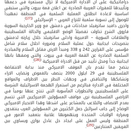
دراماتيكية على ان الادارة الاميركية لا تزال مستمرة في دعمها
وتأييدها للمقررات العربية الصادرة عن اعلان قمة بيروت والتي ستبقى
اساسية لاعادة انطلاق العملية السلمية في المنطقة تمهيداً
)
[27]
(
للوصول إلى تسوية سلمية للنزاع العربي – الإسرائيلي
.
واجرى دافيد ساترفيلد محادثات في دمشق مع وزير الخارجية السورية
فاروق الشرع تناولت تفصيلاً الوضع الاقليمي والحالة الفلسطينية
والعلاقات السورية – الاميرية وادلى ساترفيلد خلال زيارته لدمشق
بتصريحات ايجابية حول عملية السلام وضرورة احلال سلام شامل
مؤسس على القرارين 242 و 338 ومبدأ الارض مقابل السلام والمبادرة
السلمية الصادرة عن القمة العربية في بيروت. والتي وصفها بانها
)
[28]
(
ايجابية جداً ومحل تأييد من قبل الادراة الاميركية
.
يتضح مما تقدم بان الموقف الاميركي منذ بداية الانتفاضة
الفلسطينية في 29 ايلول 2000 يتصف بالغموض وتضارب الاراء
وتشابكها والتناقض في وجهات النظر بين الاطراف والمواقع
المختلفة في الادارة فبالرغم من استمرار الهجمة الاسرائيلية الشرسة
على الفلسطينيين والتطورات المأسوية التي تنتج عنها يومياً في
الاراضي الفلسطينية نرى مواقف المسؤولين الاميركيين التي تتسم
بعدم الانصاف والتلاعب بالمشاعر على اشدها وهذا الانحياز الاميركي
الوضاح إلى جانب اسرائيل جعل الكثيرين من المسؤولين العرب ينتقدون
وبمرارة الولايات المتحدة ويتهمونها علانية بتعقيد الامور في
المنطقة وليس العمل على ايجاد حل عادل يوازي ويساوي بين
)
[29]
(
الفريقين المتنازعين
.