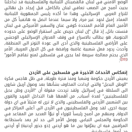
الوضع الأمني في لبنان. فالقضيتان اللبنانية والفلسطينية قد تداخلتا
بحيث أصبح من الصعب تعافي لبنان بالكامل, قبل إيجاد حل نهائي
للنزاع العربي ­ الإسرائيلي. وهذا ما أكده رئيس الجمهورية اللبنانية
العماد إميل لحود غير مرة, ولا سيما عندما اتصل به هاتفياً كل من
الأمين العام للأمم المتحدة كوفي عنان والسفير الأميركي في لبنان
فنسنت باتل, إذ قال “إن لبنان حريص على استقرار الوضع على حدوده
الجنوبية, هو يطالب بالاسراع في وقف العدوان الإسرائيلي الوحشي
على الأراضي الفلسطينية والذي أدى الى عودة التوتر الى المنطقة,
وأحدث ردود فعل شعبية غاضبة ورافضة في كل الدول العربية, الأمر
الذي يحتم معالجة سريعة لما يجري في فلسطين لمنع تفاقم الأمور”
)
[33]
(
.
إنعكاس الأحداث الأخيرة في فلسطين على الأردن
يعيش الأردن حكومة وشعبا ومنذ فترة طويلة, في ظل هاجس فكرة
“الوطن البديل” والتي ازدادت المخاوف بشأنها بعد وصول آرييل شارون
الى السلطة في إسرائيل. ولقد ترددت مقولة أن “الأردن وطن بديل
للفلسطينيين” لعدة أسباب, من أهمها هذا التداخل الفريد والقوي
بين الشعبين الأردني والفلسطيني, والذي لا ترى له مثيلاً في اي دولة
عربية اخرى. لقد وصل الفلسطينيون في الأردن الى أعلى المراكز في
الدولة, ومنهم من أصبح رئيساً للوزراء أو تبوّأ العديد من المقاعد في
الحكومة والمجلس النيابي. ووصل الأمر الى حد لم يعد باستطاعة
المراقبين فيه ان يفرّقوا بين ما هو أردني (ذو جذور أردنية) أو أردني
من أصول فلسطينية.