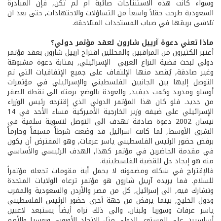
وسواء كانت هذه الاستنتاجات صائبة ام لم تكن, فإن المبادرة
السعودية طرحت حقلاً واسعاً من التساؤلات والاجتهادات, حتى بعد ان
تلاشى بريقها في ضباب المستجدات المتلاحقة.
ماذا تعني دعوة آرييل شارون لعقد مؤتمر دولي؟
أعتبر الكثيرون من المراقبين والمحللين اقتراح آرييل شارون بعقد مؤتمر
دولي لبحث قضية النزاع العربي ­ الإسرائيلي, بمثابة دعوة مشبوهة
وغير صادقة, يُقصد منها الإلتفاف على جميع الإتفاقيات التي تم
التوصل إليها بين الجانبين الفلسطيني والإسرائيلي في مؤتمرات
أوسلو ومدريد وكمب ديفيد, والعودة بالوضع برمته الى نقطة الصفر
من جديد. فلو كان هذا المؤتمر الدولي الذي إقترحه رئيس الوزراء
الإسرائيلي على ضيفه وزير الخارجية الأميركية مساء الأحد في 14
نيسان 2002 دعوة صادقة تهدف الى التوصل لتسوية سلمية في
الشرق الأوسط, لما كانت اسرائيل قد وضعت شرطاً مسبقاً وحازماً
برفض حضور الرئيس الفلسطيني ياسر عرفات, وهو المفترض أن يكون
في مقدمة الحاضرين في مؤتمر كهذا, الهدف الرئيسي والأساسي
منه هو إيجاد حل للقضية الفلسطينية.
فالإقتراح في شكله ومضمونه لا يحمل أية مقومات تجعله مؤتمراً
للسلام. فما يريده آرييل شارون هو مؤتمر ترعاه الولايات المتحدة
وتشارك فيه, الى إسرائيل, كل من مصر والأردن والسعودية والمغرب
ودول الخليج, بينما يرفض من جهة أخرى حضور الرئيس الفلسطيني
ياسر عرفات وسوريا ولبنان. والى ذلك نراه أيضاً يستبعد لاعبين
أساسيين على المستوى الدولي مثل الإتحاد الأوروبي وروسيا والأمم