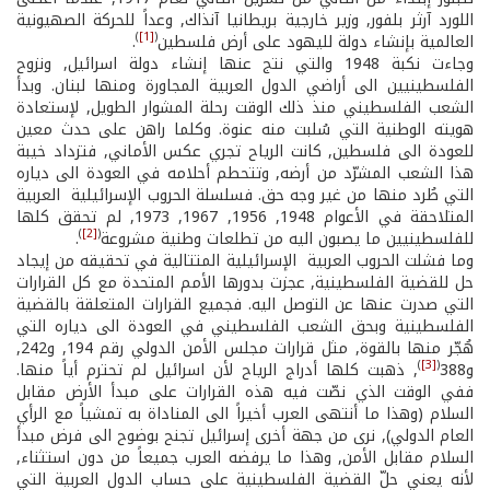
اللورد آرثر بلفور, وزير خارجية بريطانيا آنذاك, وعداً للحركة الصهيونية
)
[1]
(
العالمية بإنشاء دولة لليهود على أرض فلسطين
.
وجاءت نكبة 1948 والتي نتج عنها إنشاء دولة اسرائيل, ونزوح
الفلسطينيين الى أراضي الدول العربية المجاورة ومنها لبنان. وبدأ
الشعب الفلسطيني منذ ذلك الوقت رحلة المشوار الطويل, لإستعادة
هويته الوطنية التي سُلبت منه عنوة. وكلما راهن على حدث معين
للعودة الى فلسطين, كانت الرياح تجري عكس الأماني, فتزداد خيبة
هذا الشعب المشرّد من أرضه, وتتحطم أحلامه في العودة الى دياره
التي طُرد منها من غير وجه حق. فسلسلة الحروب الإسرائيلية ­ العربية
المتلاحقة في الأعوام 1948, 1956, 1967, 1973, لم تحقق كلها
)
[2]
(
للفلسطينيين ما يصبون اليه من تطلعات وطنية مشروعة
.
وما فشلت الحروب العربية ­ الإسرائيلية المتتالية في تحقيقه من إيجاد
حل للقضية الفلسطينية, عجزت بدورها الأمم المتحدة مع كل القرارات
التي صدرت عنها عن التوصل اليه. فجميع القرارات المتعلقة بالقضية
الفلسطينية وبحق الشعب الفلسطيني في العودة الى دياره التي
هُجّر منها بالقوة, مثل قرارات مجلس الأمن الدولي رقم 194, و242,
)
[3]
(
و388
, ذهبت كلها أدراج الرياح لأن اسرائيل لم تحترم أياً منها.
ففي الوقت الذي نصّت فيه هذه القرارات على مبدأ الأرض مقابل
السلام (وهذا ما أنتهى العرب أخيراً الى المناداة به تمشياً مع الرأي
العام الدولي), نرى من جهة أخرى إسرائيل تجنح بوضوح الى فرض مبدأ
السلام مقابل الأمن, وهذا ما يرفضه العرب جميعاً من دون استثناء,
لأنه يعني حلّ القضية الفلسطينية على حساب الدول العربية التي