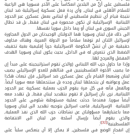
فلسطين على أيٍّ من البلدين انعكاساً على الآخر. فسوريا هي الراعية
للسلام الأهلي في لبنان, وأي ردة فعل عسكرية إسرائيلية ضد لبنان
نتيجة قيام أي تنظيم فلسطيني أو لبناني بعمل عسكري عبر الحدود
اللبنانية ­ الإسرائيلية لن تكون محصورة في لبنان فقط, بل قد تطال
الجيش السوري في لبنان أو ربما داخل سوريا نفسها.
الى ذلك فإن لبنان وسوريا هما الدولتان الوحيدتان من الدول المجاورة
لإسرائيل اللتان لم توقعا سلاماً مع الدولة العبرية. وهناك مخاوف
حقيقية من أن تشنّ الحكومة الاسرائيلية حرباً إقليمية بغية تخفيف
الضغط الذي تتعرض له في الداخل, بحيث يكون لبنان وسوريا الهدف
المفضل والمرجح لها.
وإذا ما حاول حزب الله اللبناني (والذي تقوم استراتيجيته على مبدأ إن
ما يصيب الأخوة الفلسطينيين في قتالهم للعدو الإسرائيلي يصيب
لبنان وشعبه) القيام بأي عمل عسكري ضد اسرائيل, فإن تبعات هكذا
عمل وعواقبه لن يتحملها لبنان وحده بل ستتحملها معه سوريا أيضاً.
وبالفعل فأنه في كل مرة يقوم الحزب بعملية عسكرية عبر الحدود
اللبنانية, نرى بأن إسرائيل لا تقوم بتهديد لبنان فقط, بل تهدد معه
أيضاً سوريا. فعندما حدثت عملية مستوطنة شلومي على الحدود
اللبنانية ­ الإسرائيلية, قامت اسرائيل بتوجيه تهديد الى لبنان وسوريا
معا باعتبارهما مسؤولتان عن نشاطات حزب الله الذي نفذ العملية,
والذي يقوم أيضاً بإرسال أسلحة من لبنان الى الانتفاضة
)
[32]
(
الفلسطينية
.
إن انفجار الوضع في فلسطين, لا يمكن إلا أن ينعكس سلباً على