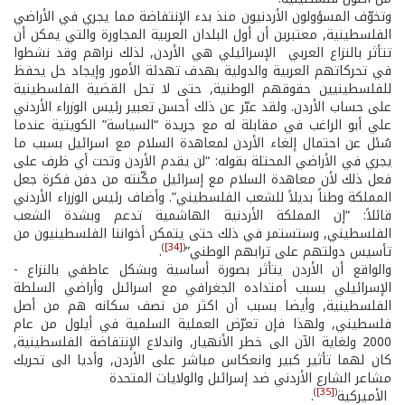
وتخوّف المسؤولون الأردنيون منذ بدء الإنتفاضة مما يجري في الأراضي
الفلسطينية, معتبرين أن أول البلدان العربية المجاورة والتي يمكن أن
تتأثر بالنزاع العربي ­ الإسرائيلي هي الأردن, لذلك نراهم وقد نشطوا
في تحركاتهم العربية والدولية بهدف تهدئة الأمور وإيجاد حل يحفظ
للفلسطينيين حقوقهم الوطنية, حتى لا تحل القضية الفلسطينية
على حساب الأردن. ولقد عبّر عن ذلك أحسن تعبير رئيس الوزراء الأردني
علي أبو الراغب في مقابلة له مع جريدة “السياسة” الكويتية عندما
سُئل عن احتمال إلغاء الأردن لمعاهدة السلام مع اسرائيل بسبب ما
يجري في الأراضي المحتلة بقوله: “لن يقدم الأردن وتحت أي ظرف على
فعل ذلك لأن معاهدة السلام مع إسرائيل مكّنته من دفن فكرة جعل
المملكة وطناً بديلاً للشعب الفلسطيني”. وأضاف رئيس الوزراء الأردني
قائلاً: “إن المملكة الأردنية الهاشمية تدعم وبشدة الشعب
الفلسطيني, وستستمر في ذلك حتى يتمكن أخواننا الفلسطينيون من
)
[34]
(
تأسيس دولتهم على ترابهم الوطني”
.
والواقع أن الأردن يتأثر بصورة أساسية وبشكل عاطفي بالنزاع ­
الإسرائيلي بسبب أمتداده الجغرافي مع اسرائىل وأراضي السلطة
الفلسطينية, وأيضا بسبب أن اكثر من نصف سكانه هم من أصل
فلسطيني, ولهذا فإن تعرّض العملية السلمية في أيلول من عام
2000 ولغاية الآن الى خطر الأنهيار, واندلاع الإنتفاضة الفلسطينية,
كان لهما تأثير كبير وانعكاس مباشر على الأردن, وأديا الى تحريك
مشاعر الشارع الأردني ضد إسرائىل والولايات المتحدة
)
[35]
(
الأميركية
.