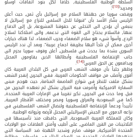
السلطة الوطنية الفلسطينية, خلافاً لكل بنود اتفاقات أوسلو
)
[13]
(
ومدريد
.
ورفضت سوريا من جهتها السلام مع إسرائيل بأي ثمن, حيث أعلن
الرئيس بشّار الأسد بأن “قبولنا للحل السلمي للنزاع مع إسرائيل لا
ينبغي أن يؤدي الى التخلي عن حقوقنا المشروعة, بل إلى الدفاع
عنها, فالسلام يحتاج الى القوة التي تدعمه, والى امتلاكنا لسلاح
الردع, وأسوأ شيء هو سلام الضعفاء وحرب الضعفاء. لذا هناك خيارات
أخرى ممكن أن نلجأ اليها بطريقة اجماع عربية”. وبعد أن ندد الرئيس
السوري بشدة بما يحدث في فلسطين, أعلن وقوف سوريا بحزم الى
جانب الإنتفاضة الفلسطينية وأبطالها الذين يقاومون المحتل
)
[14]
(
ويدافعون عن الحق العربي
.
وظهر جلياً بأن موقف الشعب العربي في كل البلدان العربية كان
أقوى وأصلب من مواقف الحكومات العربية. ففي البحرين إنفجر الشعب
بشكل ملفت للنظر في شوارع العاصمة المنامة, حيث هوجم مبنى
السفارة الاميركية وأُضرمت فيه النيران بشكل لم تعهده البحرين من
قبل. وما حدث في البحرين, تكرر تقريبا في الإمارات العربية المتحدة,
كما في السعودية والعراق وسوريا ومصر ومختلف الأقطار العربية,
تأييداً ودعماً للإنتفاضة الفلسطينية ولنضال الشعب الفلسطيني في
نزاعه الدموي مع الجيش الإسرائيلي المحتل لأرضه وثرواته الوطنية.
وكان للمملكة العربية السعودية, التي حافظت منذ تأسيسها في
الثلاثينات من القرن الماضي, على أطيب وأمتن العلاقات مع الولايات
المتحدة الأميركية, موقف صارم وشديد اللهجة ضد السياسة التي
تنتهجها الولايات المتحدة من الصراع الدائر في فلسطين, مطالبة