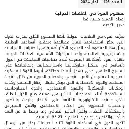
العدد 125 - آذار 2024
مفهوم القوة في العلاقات الدولية
إعداد: العميد حسين غدار
مدير التوجيه
تعرَّف القوة في العلاقات الدولية بأنها المجموع الكلي لقدرات الدولة
التي يمكن استخدامها لتعزيز مصالحها وتحقيق أهدافها الوطنية.
يمثّل هذا المفهوم أحد المبادئ الأكثر أهمية في الجغرافيا السياسية
والاستراتيجية العالمية، وأحد المرتكزات الأساسية للعلاقات الدولية،
فهذه القوة بأشكالها المتنوعة تُحدد ديناميات التفاعلات بين الدول،
وتساهم في تشكيل سلوكياتها واستراتيجياتها وتحالفاتها على
المسرح العالمي. وهي تشمل أبعادًا مختلفة، أبرزها القوة العسكرية
الضرورية للدفاع عن الأمن القومي والمصالح الحيوية من خلال القوات
المسلحة، والقوة الاقتصادية التي يرتكز عليها ازدهار المجتمع وكذلك
الإمكانات العسكرية والنفوذ الاقتصادي، والقوة الديبلوماسية
المستخدَمة أثناء المفاوضات للتأثير في عملية صنع القرار للطرف
الآخر، والقوة التكنولوجية القائمة على الابتكار والبحث والتطوير
والتقنيات المتطورة مثل الذكاء الاصطناعي والأمن السيبراني
واستكشاف الفضاء، وأخيرًا التأثير الثقافي وما يرتبط به من اللغة
والأدب والفنون والإعلام والتعليم والثقافة الشعبية.
تتدرج الدول في استخدام القوة أثناء الصراعات بدءًا من الوسائل
الديبلوماسية، والضغوط والعقوبات الاقتصادية، وصولًا إلى القوة