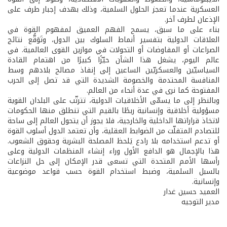
العسكرية عندما تعجز الحلول السلمية، وذلك بهدف إجبار طرف على
الإذعان لطرف آخر.
بناء على ما سبق، يسمح الفهم العميق لمفهوم القوة في
العلاقات الدولية بتفسير أنماط السلوك بين الدول، وتَوَقُّع نتائج
الصراعات أو المفاوضات أو التحولات في موازين القوى العالمية. في
عالم اليوم، يشغل هذا الشأن حيّزًا كبيرًا من اهتمام القادة
السياسيّين والعسكريّين الساعين إلى إنفاذ مصالح بلادهم وسط
المنافسة المحتدمة والخصومة الشديدة التي قد تصل إلى الحرب
المفتوحة كما نرى في عدة أنحاء من العالم.
وبالنظر إلى ما يسمّى الأخلاقيات الدولية، تترتّب على البلدان القوية
مسؤولية أخلاقية وإنسانية ربطًا بالقيم التي تنطلق منها الحكومات
لاتخاذ قراراتها الداخلية والخارجية، فلا يجوز أن يتحول العالم إلى ساحة
للتصادم المتفلّت من الضوابط العقلية، وأن تعتمد الدول أسلوب القوة
أو تدعم استخدامه بلا رادع يَلحظ المصلحة البشرية وحقوق الشعوب.
هذا بالإجمال هو الدافع الأول وراء إنشاء المنظمات الدولية وعلى
رأسها الأمم المتحدة التي تسعى قدر الإمكان إلى حل النزاعات
بالسبل السلمية، وضبط استخدام القوة حسب قواعد موضوعية
وإنسانية.
العميد حسين غدار
مدير التوجيه