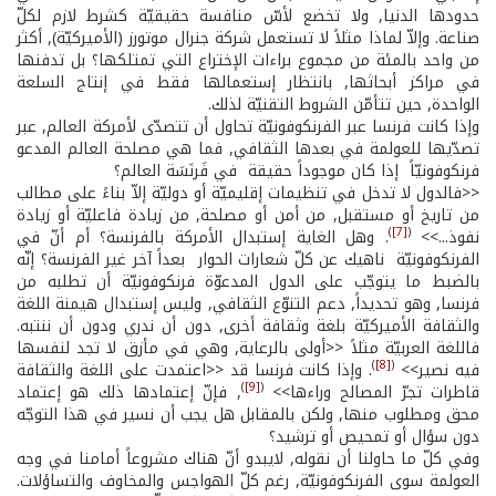
حدودها الدنيا, ولا تخضع لأسّ منافسة حقيقيّة كشرط لازم لكلّ
صناعة. وإلاّ لماذا مثلاً لا تستعمل شركة جنرال موتورز (الأميركيّة), أكثر
من واحد بالمئة من مجموع براءات الإختراع التي تمتلكها؟ بل تدفنها
في مراكز أبحاثها, بانتظار إستعمالها فقط في إنتاج السلعة
الواحدة, حين تتأمّن الشروط التقنيّة لذلك.
وإذا كانت فرنسا عبر الفرنكوفونيّة تحاول أن تتصدّى لأمركة العالم, عبر
تصدّيها للعولمة في بعدها الثقافي, فما هي مصلحة العالم المدعو
فرنكوفونيّاً ­ إذا كان موجوداً حقيقة ­ في فَرنَسَة العالم؟
<<فالدول لا تدخل في تنظيمات إقليميّة أو دوليّة إلاّ بناءً على مطالب
من تاريخ أو مستقبل, من أمن أو مصلحة, من زيادة فاعليّة أو زيادة
)
[7]
(
نفوذ...>>
. وهل الغاية إستبدال الأمركة بالفرنسة؟ أم أنّ في
الفرنكوفونيّة ­ ناهيك عن كلّ شعارات الحوار ­ بعداً آخر غير الفرنسة؟ إنّه
بالضبط ما يتوجّب على الدول المدعوّة فرنكوفونيّة أن تطلبه من
فرنسا, وهو تحديداً, دعم التنوّع الثقافي, وليس إستبدال هيمنة اللغة
والثقافة الأميركيّة بلغة وثقافة أخرى, دون أن ندري ودون أن ننتبه.
فاللغة العربيّة مثلاً <<أولى بالرعاية, وهي في مأزق لا تجد لنفسها
)
[8]
(
فيه نصير>>
. وإذا كانت فرنسا قد <<اعتمدت على اللغة والثقافة
)
[9]
(
قاطرات تجرّ المصالح وراءها>>
, فإنّ إعتمادها ذلك هو إعتماد
محق ومطلوب منها, ولكن بالمقابل هل يجب أن نسير في هذا التوجّه
دون سؤال أو تمحيص أو ترشيد؟
وفي كلّ ما حاولنا أن نقوله, لايبدو أنّ هناك مشروعاً أمامنا في وجه
العولمة سوى الفرنكوفونيّة, رغم كلّ الهواجس والمخاوف والتساؤلات.