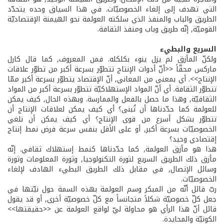
التي تهدف إلى إلغاء الخصوصيّات. في هذا السياق وحده يتحدّد
الطريق والباب والمنفذ الذي سلكته العولمة نحو الهيمنة الإقتصاديّة
القوميّة, إنّه طريق وباب ومنفذ الثقافة.
السريع والبطيء
ولكنّ المأزق لم يزل ينوء بكلكله. فمن المعروف, كما قال كارل
ماركس محقّاً <<أنّ أدوات الإنتاج تتطوّر بسرعة أكبر من تطوّر علاقات
الإنتاج>>. أي بمعنى من المعاني, أنّ الإقتصاد يتطوّر بسرعة أكبر ممّا
تتطوّر الثقافة. أي أنّ المواد الإستهلاكيّة تتطوّر بسرعة أكبر من المواد
الثقافيّة, وهذا ما حصل بالفعل والممارسة. وبهذه الحال, كيف يمكن
للعولمة كما حدّدناها أن تُبنى؟ أي كيف يمكن لعلاقات الإنتاج أن
تتطوّر بشكل أسرع من قوى الإنتاج؟ أي كيف يمكن أن نلغي
الخصوصيّات بسرعة أكبر, أو على الأقل بنفس سرعة فرض نمط إنتاج
إقتصادي وحيد؟
هذا هو مأزق العولمة, كما حدّدناها كنمط إستهلاك ثقافي. إنّه
مأزق ذلك الطريق السريع لثورة التكنولوجيا, وثورة المعلومات وثورة
وسائل الإتصال, في مقابل ذلك الطريق البطيء الهادف لإلغاء
الخصوصيّات.
ربّ قائل أنّه من المبكر وسم العولمة بهذه السمة حول نيّتها في
جعل كلّ خصوصيّة شكلاً متجانساً مع كلّ خصوصيّة أخرى, أو قد يقول
قائل أنّ هذا الرأي هو محاولة ليّ لواقع العولمة عن <<حقيقتها>>
الكونيّة والمحايدة.