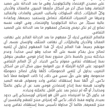
على صعيدي الإقتصاد والتكنولوجيا, وهي ما بعد الحداثة على صعيد
الثقافة, وهنا شكل آخر من أشكال مأزقها البنيوي. فالعقائد والأديان
وكلّ النظريّات, كذلك السلوكات وأساليب العيش والعادات والتقاليد
وغيرها من التعبيرات الثقافيّة, تتعامل وتستفيد جميعها, وبكفاءة
عالية نسبيّاً, من حداثة التكنولوجيا والإقتصاد, وفي الوقت نفسه
تمانع إن لم تكن ترفض وتتصدّى لمفهوم ما بعد الحداثة على الصعيد
الثقافي.
فالعالم الثقافي يُدرك أنّ مفهوم ما بعد الحداثة القائم على تهافت
العقائد والأديان والنظريّات, أي تهافت المثقّف والإنسان نفسه, أي
موتهم جميعاً. هذا العالم يُدرك أنّ هذا المفهوم يُحاول أن يُلغيه
لصالح بديل يقدّم نفسه على أنّه محايد وهو ليس محايداً. وعدم
حياديّته يندرج بالضبط داخل مشروع نمط إنتاج قومي مهيمن يتوسّل
نمط إستهلاك ثقافي معولم يدّعي الحياد. أي أنّ العالم الثقافي
الموجود على الكرة الأرضيّة لا يرى العولمة سوى شكل آخر من أشكال
التغريب يحاول أن يُلغي الخصوصيّات كلّها ولكن لصالح خصوصيّة
مخصوصة. وهو على حقّ نسبي في ذلك, إذا كانت العولمة فعلاً كما
ندّعي, أي أنّها نمط إستهلاك ثقافي واحد ومعولم, هدفه البعيد
والوحيد هيمنة نمط إنتاج إقتصادي قومي بعيد عن أن يكون عالميّاً
ومحايداً, أو أنّه لم تتضح بعد على الأقل, عالميّته وحياده.
قد يكون كلّ ما افترضناه حتى الآن هو إفتراض أوريستيكي إلى حدود
بعيدة, وكونه فقط كذلك, ندّعي أنّه إفتراض منتج للفهم والتفسير أي
منتج للمعرفة, طالما أنّ محاولة تأسيس نمط إستهلاك ثقافي وحيد