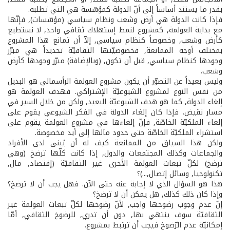
بقدر ما يستند أساساً إلى أنّ الدولة كمؤسّسة هي التي تطلبه.
فإذا كانت الدولة هي أرض وشعب ونظام سياسي (مؤسّسات), فإنّها
مع بداية العولمة, كمشروع لنمط إستهلاك ثقافي واحد, لا نستطيع
كأرض وشعب, وخصوصاً كنظام سياسي, إلاّ أن تمانع هذا المشروع
بمختلف أوجه الممانعة, فخصوصيّتها الثقافيّة تحديداً هي مبرّر
وجودها كنظام سياسي, قبل أن تكون, (وبالإضافة) مبرّر وجودها كأرض
وشعب.
وليس بعيداً عن التصوّر أن يكون مشروع العولمة الرأسمالي هو البديل
من نفس النوع لمشروع الشيوعيّة الإشتراكي. فهدف العولمة هو
إلغاء الدولة, كما هو هدف الشيوعيّة البعيد, ولكن من خلال السير في
مسار نقيض. فإذا كان إلغاء الدولة في الفكر الشيوعي يقوم على
إلغاء الملكيّة الخاصّة, فإنّ إلغاءها في مشروع العولمة يقوم على
استشراء الملكيّة الخاصّة حتى حدود مآلها إلى أيد مخصوصة.
ولكن هذا السياق من الممانعة كيف له أن يُبنى لدى الأفراد
والجماعات وكذلك المجتمعات والدول, إذا كانت كلّها ترضخ (وهي
ترضخ) لكلّ تبعات العولمة الأخرى غير الثقافيّة (إقتصاد, مال,
تكنولوجيا, وسائل إتصال,...)؟
هذا هو السؤال الذي لا إجابة عنه حتى الآن. فهل يجب أن لا ترضخ؟
وإذا كان ذلك كذلك, هل يمكن أن لا ترضخ؟
إنّ عدم وجوب رضوخها واجب, لأنّ رضوخها لكلّ تبعات العولمة غير
الثقافيّة سوف ينتهي بها, دون أن تدري, للرضوخ الثقافي, أمّا
إمكانيّة عدم الرّضوخ فيجب أن ترتبط بمشروع.