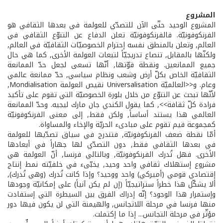
المشروع
المشروع الوحيد حتّى الآن للتصدّي للعولمة في بعدها الثقافي هو
الفرنكوفونيّة. فالفرنكوفونيّة تعلن الدفاع عن التنوّع الثقافي في
العالم, وتعلن بالمنطق نفسه إحترام الخصوصيّات الثقافيّة في العالم,
ولكنّها بالمقابل, تنصاع تدريجيّاً لتبعات العولمة الأخرى, كما هي حال
جميع الممانعين. ونقطة قوّتها, أنّها تسعى لجعل حدّ الممانعة
الثقافيّة الخاص بكلّ أرض وشعب ونظام سياسي, حدّ ممانعة عالمي
وعام. و<<العالميّة Universalisation نقيص العولمة Mondialisation,
لأنّها تبحث عن التنوّع من خلال بلورة الخصوصيّة التي تقوم على تأكيد
فرادة كلّ ثقافة>>, كما يقول الكندي جان مارك ليجيه. وحدّ الممانعة
العالمي هذا يستند أساساً, ولكن فقط, إلى معنى الفرنكوفونيّة
كمجموعة قيم تقوم على مبادىء الحريّة والإخاء والمساواة.
أمّا نقطة ضعف الفرنكوفونيّة, فتندرج في سياق تصدّيها للعولمة
في بعدها الثقافي فقط, دون التصدّي لها جهاراً في أبعادها
الأخرى. فهل تُدرك الفرنكوفونيّة, وبالتالي فرنسا, أنّ العولمة هي
مشروع إستهلاك ثقافي واحد وحيد, يخبّىء في خلفيّته نمط إنتاج
إقتصادي قومي (أميركي) واحد ووحيد؟ وإذا كانت تُدرك (وهي تُدرك),
ألا يشكّل هذا خطراً ستراتيجيّاً (إن لم يكن آنياً) على إمكانيّة وجودها
وإستمرار هذا الوجود؟ إنّه إدراك الفرق بين السيطرة التي إستفادت
منها فرنسا في مرحلة اللاتجانس, والهيمنة التي لن يكون فيها دور
مؤثّر في مرحلة التجانس... إذا ما إكتملت.