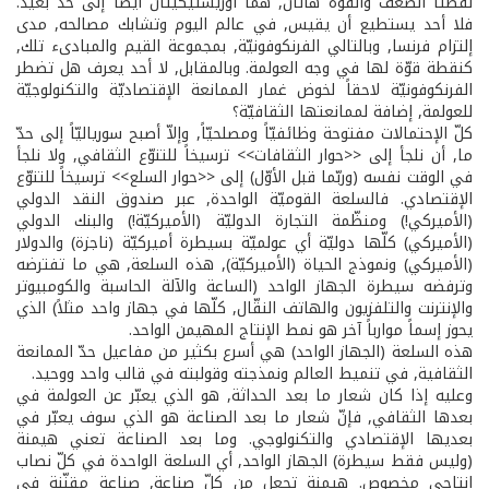
نقطتا الضعف والقوّة هاتان, هما أوريستيكيتان أيضاً إلى حدٍّ بعيد.
فلا أحد يستطيع أن يقيس, في عالم اليوم وتشابك مصالحه, مدى
إلتزام فرنسا, وبالتالي الفرنكوفونيّة, بمجموعة القيم والمبادىء تلك,
كنقطة قوّة لها في وجه العولمة. وبالمقابل, لا أحد يعرف هل تضطر
الفرنكوفونيّة لاحقاً لخوض غمار الممانعة الإقتصاديّة والتكنولوجيّة
للعولمة, إضافة لممانعتها الثقافيّة؟
كلّ الإحتمالات مفتوحة وظائفيّاً ومصلحيّاً, وإلاّ أصبح سورياليّاً إلى حدّ
ما, أن نلجأ إلى <<حوار الثقافات>> ترسيخاً للتنوّع الثقافي, ولا نلجأ
في الوقت نفسه (وربّما قبل الأوّل) إلى <<حوار السلع>> ترسيخاً للتنوّع
الإقتصادي. فالسلعة القوميّة الواحدة, عبر صندوق النقد الدولي
(الأميركي!) ومنظّمة التجارة الدوليّة (الأميركيّة!) والبنك الدولي
(الأميركي) كلّها دوليّة أي عولميّة بسيطرة أميركيّة (ناجزة) والدولار
(الأميركي) ونموذج الحياة (الأميركيّة), هذه السلعة, هي ما تفترضه
وترفضه سيطرة الجهاز الواحد (الساعة والآلة الحاسبة والكومبيوتر
والإنترنت والتلفزيون والهاتف النقّال, كلّها في جهاز واحد مثلاً) الذي
يحوز إسماً موارباً آخر هو نمط الإنتاج المهيمن الواحد.
هذه السلعة (الجهاز الواحد) هي أسرع بكثير من مفاعيل حدّ الممانعة
الثقافية, في تنميط العالم ونمذجته وقولبته في قالب واحد ووحيد.
وعليه إذا كان شعار ما بعد الحداثة, هو الذي يعبّر عن العولمة في
بعدها الثقافي, فإنّ شعار ما بعد الصناعة هو الذي سوف يعبّر في
بعديها الإقتصادي والتكنولوجي. وما بعد الصناعة تعني هيمنة
(وليس فقط سيطرة) الجهاز الواحد, أي السلعة الواحدة في كلّ نصاب
إنتاجي مخصوص. هيمنة تجعل من كلّ صناعة, صناعة مقنّنة في