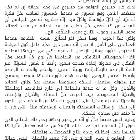
التجانس, أي إلغاء الخصوصيّات.
لذلك كان مشروع العولمة هو مشروع في وجه الحداثة إن لم يكن
نقيضها الناجز, وهو مشروع ما بعدها, كمشروع تهافت لكلّ فكرة
ثقافيّة أي لكلّ مؤسّسة ولكلّ فرد. إنّه مشروع ثقافي للتجانس أي
للموت. من هنا معنى كلّ خطاب ما بعد الحداثة عن موت العقائد
وموت الإنسان وموت التاريخ وموت المثقّف, الخ...
ولكن هذا الموت ­ وهنا شكل آخر للمأزق نفسه ­ للثقافة ببعدها
العقائدي على الأقل, لا يبدو أنّه يسير دون تعرّج داخل كون العولمة
المفترض. فثورة وسائل الإتصال المدمجة وهي في طريقها لمحاولة
إلغاء الخصوصيّات الثقافيّة, عبر اقتحامها كلّ يوم, كلّ البيوت وكلّ
الأفكار, في محاولة إعادة صياغة شعور, وأيضاً لا شعور البشريّة, عبر
اللغة الواحدة (الإنكليزيّة؟) وبنية التعبير الواحدة, والعادات الواحدة
وأنماط العيش اليومي الواحدة. هذه الثورة نفسها سمحت وتسمح,
عبر سهولة إستعمال الشبكة وشيوعها, سمحت بمدّ نطاق العقائد
والأديان, وكلّ ما له علاقة بالثقافة إلى خارج نطاقاتها الإقليميّة
والإتنيّة المخصوصة. حيث أصبحت كلّ العقائد والأديان والإتنيات
والنظريّات قادرة مبدئياً على الترويج لنفسها عبر الشبكة, دون اللجوء
إلى شكل الإرساليّات المسيحيّة والبعثات الإسلاميّة مثلاً, التي كان لا
بدّ منها قبل سيادة الشبكة.
وعليه, ليس دقيقاً جدّاً, أو أنّه لم يصبح بديهة بعد, ذلك الخطاب الذي
يقول أنّ العولمة لم تعد قابلة للإنعكاس Irréverisible, فآلياتها
نفسها تحمل إمكانيّة إعادة إنتاج الخصوصيّات, وتتحمّله.
إذن, العولمة لا تعني الحداثة على كلّ صعيد بالمُطلق, فهي حداثة