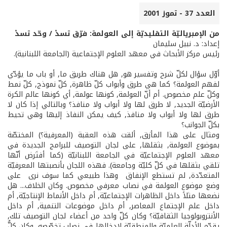
العدد 37 - تموز 2001
من الإمبرياليّة التقليديّة إلى العولمة: فرّق تسدْ / وحّد تسدْ
إعداد: د. نبيل سليمان
رئيس مركز الأبحاث في معهد العلوم الإجتماعية (الجامعة اللبنانية).
أوّل سؤال لكلّ شرح وتفسير هو, هل هناك طريق ما, أو باب ما يؤدّي
لفهم العولمة؟ كما هي طرق وأبواب كلّ ظاهرة, كلّ نموذج, كلّ نمط
وكلّ علم مخصوص. أم أنّ العولمة, كونها عولمة, أي كونها عالم الكرة
الأرضيّة الجديد, لا طرق لها ولا أبواب ولا منافذ؟ وبالتالي إذا كان لا
طرق لها ولا أبواب ولا منافذ, كيف يمكن النفاذ إليها وهي تحيط
بكلّ الجوانب؟
ومثال على هذا المأزق, ألقت هذه العقبة (المعرفية؟) المختصّة
بموضوع العولمة, بثقلها, على لجان التوصيف للبرامج الجديدة في
معهد العلوم الإجتماعيّة في الجامعة اللبنانيّة (كما أفتَرض أنّها
تلقي بثقلها في كلّ كليّة وجامعة). فهذه اللجان بأنصبتها المعرفيّة
المتعدّدة, لم تستطع الإنفاق ­ وهذا طبيعي كما سوف نرى ­ على
وضع موضوع العولمة في نصاب معرفي مخصوص. وكان الخلاف... هل
نضعها مثلاً داخل الظاهرات الإجتماعيّة, أم داخل الأنماط الإنتاجيّة, أم
داخل علم الإجتماع المعاصر, أم داخل موضوعات التنمية, أم داخل
الأنتروبولوجيا الثقافيّة؟ وكان كلّ واحد من أعضاء لجان التوصيف تلك,
يقدّم الأدلّة العلميّة والمنطقيّة لإدخالها في نصاب تخصّصه, وكان كلٌّ