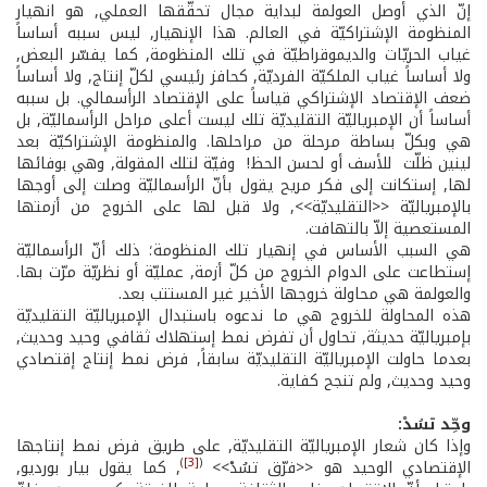
إنّ الذي أوصل العولمة لبداية مجال تحقّقها العملي, هو انهيار
المنظومة الإشتراكيّة في العالم. هذا الإنهيار, ليس سببه أساساً
غياب الحريّات والديموقراطيّة في تلك المنظومة, كما يفسّر البعض,
ولا أساساً غياب الملكيّة الفرديّة, كحافز رئيسي لكلّ إنتاج, ولا أساساً
ضعف الإقتصاد الإشتراكي قياساً على الإقتصاد الرأسمالي. بل سببه
أساساً أن الإمبرياليّة التقليديّة تلك ليست أعلى مراحل الرأسماليّة, بل
هي وبكلّ بساطة مرحلة من مراحلها. والمنظومة الإشتراكيّة بعد
لينين ظلّت ­ للأسف أو لحسن الحظ! ­ وفيّة لتلك المقولة, وهي بوفائها
لها, إستكانت إلى فكر مريح يقول بأنّ الرأسماليّة وصلت إلى أوجها
بالإمبرياليّة <<التقليديّة>>, ولا قبل لها على الخروج من أزمتها
المستعصية إلاّ بالتهافت.
هي السبب الأساس في إنهيار تلك المنظومة؛ ذلك أنّ الرأسماليّة
إستطاعت على الدوام الخروج من كلّ أزمة, عمليّة أو نظريّة مرّت بها.
والعولمة هي محاولة خروجها الأخير غير المستتب بعد.
هذه المحاولة للخروج هي ما ندعوه باستبدال الإمبرياليّة التقليديّة
بإمبرياليّة حديثة, تحاول أن تفرض نمط إستهلاك ثقافي وحيد وحديث,
بعدما حاولت الإمبرياليّة التقليديّة سابقاً, فرض نمط إنتاج إقتصادي
وحيد وحديث, ولم تنجح كفاية.
وحِّد تسُدْ:
وإذا كان شعار الإمبرياليّة التقليديّة, على طريق فرض نمط إنتاجها
)
[3]
(
الإقتصادي الوحيد هو <<فرّق تسُدْ>>
, كما يقول بيار بورديو,