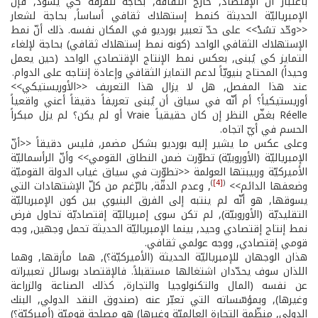
باعتبار أنّ الإقتصاد, خارج الثقافة, بحاجة للفرقة كي يسود, فإنّ
الإمبرياليّة الحديثة كنمط إستهلاك ثقافي أساساً, بحاجة لشعار
<<وحّد تسُدْ>> على حدّ تعبير بورديو في المكان نفسه. ذلك أنّ نمط
الإستهلاك الثقافي الواحد (كونه نمط إستهلاك ثقافي) بحاجة لإلغاء
التمايز كي يُبنى, بعكس نمط الإنتاج الإقتصادي الواحد (حين يعمل
وحيداً) المحتاج بنيويّاً لدعم التمايز الثقافي وإعادة إنتاجه على الدوام.
عند هذا المفصل, هل لا يزال هذا التعريف <<الأوريستيكي>>
أوريستيكياً؟ أم أنّه في سياق أن يُبنى تعريفاً دقيقاً أعني واقعياً
Réelle بغضّ النظر إن كان حقيقياً Vraie أو لم يكن؟ لم يزل مبكراً
الحسم في أيّ اتجاه.
وعلى عكس ما يشير إليه بورديو بشكل مضمر, فليس دقيقاً <<أنّ
الإمبرياليّة (الأوروبيّة) تطوّرت ضمن النطاق القومي>> وأنّ الرأسماليّة
الأميركيّة وربيبتها العولمة <<تطوّرت في سياق غياب الدولة القوميّة
)
[4]
(
وضعفها الدائم>>
, وعدم الدقّة, بالرّغم من كلّ الإشتهادات التي
يسوقها, هو أنّه لم ينتبه إلى الفرق البنيوي بين كون الإمبرياليّة
التقليديّة (الأوروبيّة), لم تكن سوى إمبرياليّة إقتصاديّة تحاول فرض
نمط إنتاج إقتصادي وحيد, بينما الإمبرياليّة الحديثة تحمل وجهين, وجه
قومي إقتصادي, ووجه عولمي ثقافي.
هذان الوجهان للإمبرياليّة الحديثة (الأميركيّة؟), هما مأزقها, وهما
اللذان سوف يحدّدان اشتغالها مستقبلاً. فالإقتصاد بوسائل تعبيراته
عن نفسه (المال والتكنولوجيا والتجارة, كذلك الصناعة والزراعة
وغيرها), وبمؤسّساته التي تعبّر عنه (صندوق النقد الدولي, البنك
الدولي, منظّمة التجارة العالميّة وغيرها) هو مصلحة قوميّة (أميركيّة؟)