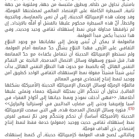
بامتياز, تحاول من خلاله, وبطرق ملتبسة من جهة, وملتوية من جهة
ثانية, السيطرة الكاملة على الإقتصاد العالمي لمصلحتها القوميّة.
وقد وصلت هذه الإمبرياليّة الحديثة, إلى أن تعي بالممارسة, وبالتجربة
والخطأ, أنّ هذه السيطرة محكوم عليها بالفشل أو أقلّه بالارتداد, إن
لم ترافقها محاولة فرض نمط إستهلاك ثقافي وحيد وحديث, وفي
هذا تحديداً يكمن مبدأ العولمة.
فالعولمة لا يمكن أن تُبنى وتصل إلى نهاياتها مع وجود التنوّع
الثقافي على الأرض, فهذا التنوّع يشكّل حدّ ممانعة أمام العولمة.
ولم تستطع الإمبرياليّة الحديثة أن تتعامل بكفاءة مع حدّ الممانعة
هذا, قبل شيوع وسهولة وسائل الاتصال المدمجة, الناتجة عن التقدّم
التقني الهائل. إنّه بالضبط مع حدوث هذا التطوّر التقني الهائل, بدأت
تُبني شيئاً فشيئاً مقولة نمط الإستهلاك الثقافي الواحد كطريق آمن
ووحيد لنمط إنتاج إقتصادي قومي المعالم.
فالقوّة الرمزيّة لوسائل الإتصال الإمبرياليّة الحديثة (الأميركيّة بشكلها
الغالب), تحاول أن تتحكّم الآن بمخيّلة البشريّة جمعاء وتملي عليها
أحلامها, <<فهي أدخلت نموذج ونمط حياتها إلى أكواخ الفقراء في
آسيا وإفريقيا وحتى إلى مضارب البدائيين في أوستراليا والبرازيل>>
)
[5]
(
. فثورة وسائل الإتصال المدمجة هذه, هي التي سمحت للإمبرياليّة
الحديثة (الأميركيّة أساساً) أن تحكم وتتحكّم ومن ثمّ تسعى لفرض
نمط إستهلاك ثقافي حديث ووحيد (معولم) خدمة فقط لنمط إنتاج
إقتصادي ذي أهداف قوميّة.
وبالتالي, يُصبح هدف العولمة كإمبرياليّة حديثة, أي كنمط إستهلاك