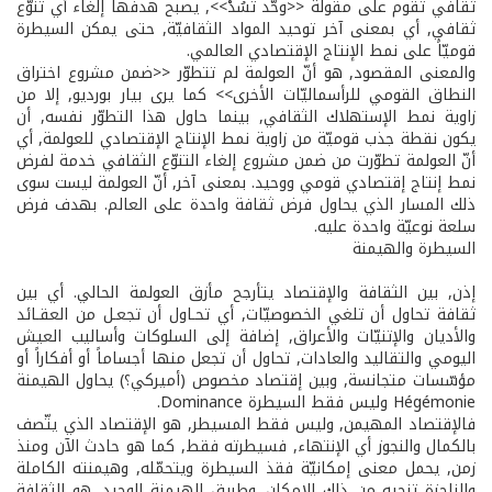
ثقافي تقوم على مقولة <<وحّد تسُدْ>>, يصبح هدفها إلغاء أي تنوّع
ثقافي, أي بمعنى آخر توحيد المواد الثقافيّة, حتى يمكن السيطرة
قوميّاً على نمط الإنتاج الإقتصادي العالمي.
والمعنى المقصود, هو أنّ العولمة لم تتطوّر <<ضمن مشروع اختراق
النطاق القومي للرأسماليّات الأخرى>> كما يرى بيار بورديو, إلا من
زاوية نمط الإستهلاك الثقافي, بينما حاول هذا التطوّر نفسه, أن
يكون نقطة جذب قوميّة من زاوية نمط الإنتاج الإقتصادي للعولمة, أي
أنّ العولمة تطوّرت من ضمن مشروع إلغاء التنوّع الثقافي خدمة لفرض
نمط إنتاج إقتصادي قومي ووحيد. بمعنى آخر, أنّ العولمة ليست سوى
ذلك المسار الذي يحاول فرض ثقافة واحدة على العالم. بهدف فرض
سلعة نوعيّة واحدة عليه.
السيطرة والهيمنة
إذن, بين الثقافة والإقتصاد يتأرجح مأزق العولمة الحالي. أي بين
ثقافة تحاول أن تلغي الخصوصيّات, أي تحـاول أن تجعـل من العقـائد
والأديان والإتنيّات والأعراق, إضافة إلى السلوكات وأساليب العيش
اليومي والتقاليد والعادات, تحاول أن تجعل منها أجساماً أو أفكاراً أو
مؤسّسات متجانسة, وبين إقتصاد مخصوص (أميركي؟) يحاول الهيمنة
Hégémonie وليس فقط السيطرة Dominance.
فالإقتصاد المهيمن, وليس فقط المسيطر, هو الإقتصاد الذي يتّصف
بالكمال والنجوز أي الإنتهاء, فسيطرته فقط, كما هو حادث الآن ومنذ
زمن, يحمل معنى إمكانيّة فقذ السيطرة ويتحمّله, وهيمنته الكاملة
والناجزة تنجيه من ذلك الإمكان. وطريق الهيمنة الوحيد, هو الثقافة