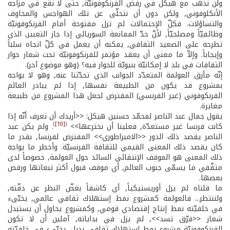
ولن نذهب مع هيكل في رفض الفرنكوفونيّة, حتّى لا نقع في مزاجه
الأنكلوفوني, ولكن دون أن نتخلّى عن تلك الهواجس والمخاوف
والتساؤلات. فكلّ الإحتمالات لم تزل مفتوحة أمام الفرنكوفونيّة
وظائفيّاً ومصلحيّاً, لأنّ حدّ الممانعة السوريالي إذا جاز التعبير, الذي
تطرحه على الصعيد الثقافي, يمكنه أن يعمل في كلّ اتجاه سلباً
وإيجاباً. وإلاّ ما معنى أن يعقد مؤتمر للفرنكوفونيّة تحت شعار حوار
الثقافات في بلد لا إمكانيّة بنيويّة للحوار فيه؟ (وهو موضوع آخر).
إنّه مأزق العولمة المتعدّد الجوانب الذي تحدّثنا عنه, وهو لا يواجه
بمشروع قد يكون من الطبيعة نفسها, إذا لم يبادر العالم
الفرنكوفوني (غير الفرنسي) المفترض لجعل هذا المشروع من طبيعة
مغايرة.
يقول جمال عبد الناصر لمحمّد حسنين هيكل: <<أريدك أن تعرف أنّه إذا
)
[10]
(
كانت فرنسا غير مستعدّة, فعلينا أن نخترعها>>
. ولم يكن عبد
الناصر يقصد ذلك الدور <<الامبراطوري>> المفترض لفرنسا, بقدر ما
كان يقصد ذلك المعنى القيمي للثقافة الفرنسيّة. وأخطر ما يواجه
ذلك المعنى هو الموقف الإنتقائي السائد حول العولمة, خصوصاً لدى
مثقّفي ما يسمّى جنوب العالم, أي موقف قبول أكثر تبعاتها ورفض
بعضها.
ما قلناه لم يزل أوريستيكياً, أي كاشفاً بغضّ النظر عن دقّته,
ولننتظر... فالعولمة كمشروع نمط إستهلاك ثقافي عالمي, يخبّىء
في خلفيّته نمط إنتاج إقتصادي قومي, وكمشروع يحاول أن يستبدل
شعار <<فرّق تسد>>, لم يزل في بداياته, آملين أن لا تكون
الفرنكوفونيّة مشروع نمط إستهلاك ثقافي بديل, يخبّىء في خلفيّته