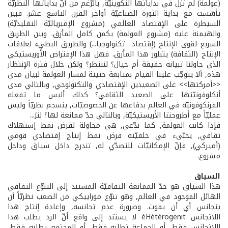
(عولمة) لم تزل في بداياتها التكوينيّة, بالرّغم من أنّ بداياتها النظريّة
تأسّست مع بداية الثورة الصناعيّة أواخر القرن التاسع عشر. فبين
السيطرة على الإقتصاد العالمي (مشروع الإمبرياليّة التقليديّة)
والهيمنة عليه (مشروع العولمة) يكمن كامل المأزق. وبين الطريق
السريع لقوى الإنتاج (إقتصاد ­ تكنولوجيا...) والطريق البطيء لعلاقات
الإنتاج (الثقافة) يتبلور هذا المأزق. فهل هذا الإفتراض الأوريستيكي
الذي حاولنا تبيانه حقيقة أم خيال؟ لننتظر؟ ولكن خلال فترة الإنتظار
هذه, ألا يتوجّب علينا القيام بمتابعة حثيثة لمسار العولمة لبيان مدى
<<أمركتها>> على الصعيدين الإقتصادي والتكنولوجي, وبالتالي مدى
أنكلوفونيّتها على الصعيد الثقافي؟ كذلك أليس ما تفعله
الفرنكوفونيّة في العالم بدفاعها عن الخصوصيّات, ينسجم نظريّاً وليس
عمليّاً مع أطروحتنا الأريستيكيّة, وبالتالي حدّ ممانعة لها؟ لنرَ...
فإذا كانت العولمة, كما ندّعي, هي محاولة لفرض نمط إستهلاك
ثقافي, يخبّىء في خلفيّته فرض نمط إنتاج إقتصادي قومي
(أميركي), فإنّ الإمكانيّات للتصدّي له, تندرج داخل سياق وداخل
مشروع.
السياق
هذا السياق هو حدّ الممانعة الثقافيّة المستند إلى التنوّع الثقافي
الهائل الموجود في العالم, وهو تنوّع موزاييكي من الصعب نظريّاً أن
يتجانس أي أن يموت. وضرورة عدم تجانسه, وإعادة إنتاج هذا
اللاتجانس éHétérogenit لا يستند إلى واقع أنّ الرد يطلب هذا
اللاتجانس فقط, أو الجماعة تطلبه فقط, أو المجتمع يطلبه فقط,