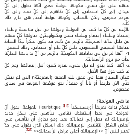
منهم على حقّ نسبي. فكونها عولمة يعني أنّها تطول إلى كلّ
ميدان, إلى كلّ اختصاص, إلى كلّ ظاهرة, إلى كلّ نمط وإلى كلّ
نموذج معرفي. ولكن بالمقابل, وكونها عولمة أيضاً, هي خارج ذلك
كلّه.
بالرّغم من كلّ ما كتب عن العولمة وحولها من قبل فلاسفة وعلماء
إقتصاد وعلماء إجتماع وعلماء نفس وتكنولوجيّون, تناولها كلّ منهم
من خلال عدّته المعرفيّة. بالرّغم من ذلك, قد يكون مبكراً جدّاً التقاط
نصابها الحقيقي المخصوص, داخل كلّ علم أو إختصاص, وذلك لسببين:
1- ­ أنّها لم تزل في بداياتها التكوينيّة, بالرّغم من أنّ بداياتها النظريّة
بدأت مع بزوغ الرأسماليّة.
2-­ أنّها ­ كما يبدو ­ لم تزل تخبىء بقدرة كبيرة أصل إنتمائها, رغم كلّ
ما كتب حول هذا الأصل.
هذان السببان هما في عمق تلك العقبة (المعرفيّة؟) التي لم تتبيّن
حتّى الآن طريقاً أو باباً أو منفذاً, نحو موضعة العولمة في سياق
مخصوص.
ما هي العولمة؟
)
[1]
(
لنقدّم بداية تعريفاً أوريستسكياً
Heuristique للعولمة, يقول أنّ
العولمة هي نمط إستهلاك ثقافي, يتأسّس على شكل جديد
للإمبرياليّة لم يصل إلى نهاياته بعد. وهو يحاول أن يتأسّس على
أنقاض الشكل التقليدي للإمبرياليّة. ذلك الشكل الذي يقول, على حدّ
)
[2]
(
تعبير لينين أنّ <<الإمبرياليّة أعلى مراحل الرأسماليّة>>
.