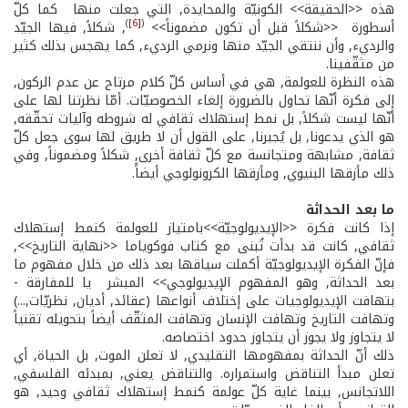
هذه <<الحقيقة>> الكونيّة والمحايدة, التي جعلت منها ­ كما كلّ
)
[6]
(
أسطورة ­ <<شكلاً قبل أن تكون مضموناً>>
, شكلاً, فيها الجيّد
والرديء, وأن ننتقي الجيّد منها ونرمي الرديء, كما يهجس بذلك كثير
من مثقّفينا.
هذه النظرة للعولمة, هي في أساس كلّ كلام مرتاح عن عدم الركون,
إلى فكرة أنّها تحاول بالضرورة إلغاء الخصوصيّات. أمّا نظرتنا لها على
أنّها ليست شكلاً, بل نمط إستهلاك ثقافي له شروطه وآليات تحقّقه,
هو الذي يدعونا, بل يُجبرنا, على القول أن لا طريق لها سوى جعل كلّ
ثقافة, مشابهة ومتجانسة مع كلّ ثقافة أخرى, شكلاً ومضموناً, وفي
ذلك مأزقها البنيوي, ومأزقها الكرونولوجي أيضاًَ.
ما بعد الحداثة
إذا كانت فكرة <<الإيديولوجيّة>>بامتياز للعولمة كنمط إستهلاك
ثقافي, كانت قد بدأت تُبنى مع كتاب فوكوياما <<نهاية التاريخ>>,
فإنّ الفكرة الإيديولوجيّة أكملت سياقها بعد ذلك من خلال مفهوم ما
بعد الحداثة, وهو المفهوم الإيديولوجي>> المبشر ­ يا للمفارقة ­
بتهافت الإيديولوجيات على إختلاف أنواعها (عقائد, أديان, نظريّات,...)
وتهافت التاريخ وتهافت الإنسان وتهافت المثقّف أيضاً بتحويله تقنياً
لا يتجاوز ولا يجوز أن يتجاوز حدود اختصاصه.
ذلك أنّ الحداثة بمفهومها التقليدي, لا تعلن الموت, بل الحياة, أي
تعلن مبدأ التناقض واستمراره. والتناقض يعني, بمبدئه الفلسفي,
اللاتجانس, بينما غاية كلّ عولمة كنمط إستهلاك ثقافي وحيد, هو