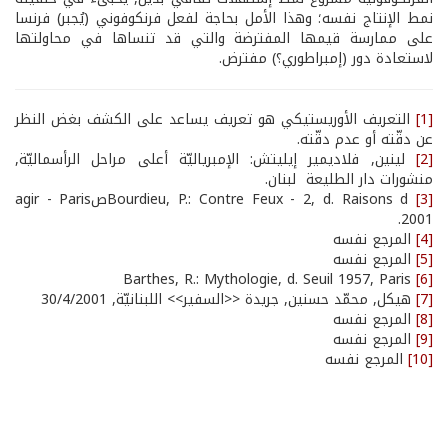
نمط الإنتاج نفسه؛ وهذا الأمل بحاجة لفعل فرنكوفوني (يُجبر) فرنسا
على ممارسة قيمها المفترضة والتي قد تنساها في محاولتها
لاستعادة دور (إمبراطوري؟) مفترض.
[1]
التعريف الأوريستيكي هو تعريف يساعد على الكشف بغض النظر
عن دقّته أو عدم دقّته.
[2]
لينين, فلاديمير إيليتش: الإمبرياليّة أعلى مراحل الرأسماليّة,
منشورات دار الطليعة ­ لبنان.
[3]
Bourdieu, P.: Contre Feux - 2, d. Raisons dصagir - Paris
2001.
[4]
المرجع نفسه
[5]
المرجع نفسه
Barthes, R.: Mythologie, d. Seuil 1957, Paris
[6]
[7]
هيكل, محمّد حسنين, جريدة <<السفير>> اللبنانيّة, 30/4/2001
[8]
المرجع نفسه
[9]
المرجع نفسه
[10]
المرجع نفسه