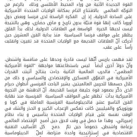
القوة الجديدة الآتية من وراء المحيط الأطلسي وذلك بالرغم من
التوجّه العالمي بالاقتناع التام بمكانة الولايات المتحدة الأميركية
على الساحة الدولية، إذ إن الفكرة الراسخة لدى فرنسا وبعض دول
أوروبا كانت إنها قوة فتيّة بدون تاريخ و ماضٍ حضاري، وهي بالنتيجة
ليست لديها الخبرة الواسعة في العلاقات الدولية. لذلك بدأ القلق
يظهر على مواقف فرنسا السياسية منذ بداية القرن العشرين حين
أدركت أنّ العلاقات القديمة مع الولايات المتحدة قد تغيرت وانقلبت
رأساً على عقب.
لقد فهمت باريس أنّها ليست قادرة وحدها على منافسة واشنطن،
وأنّ دولاً أخرى أيضاً ليس باستطاعتها مواجهة "القوة الأميركية
العظمى". فالحرب العالمية الثانية جاءت بنتائج أثبتت القدرات
الأميركية في التفوّق العسكري والإقتصادي والسياسي و ذلك من
خلال حسمها للحربين العالميتين. يشير الباحث الفرنسي أنطوان ديرام
الذي ذكّر بصعود قوة حليفة فرنسا القديمة، أنّ الدهشة من التجربة
الأميركية بدأت تظهر على المواقف السياسية الفرنسية منذ نهاية
القرن التاسع عشر. فالديبلوماسية الفرنسية العاملة في كوبا و
بورتوريكو والفيليبين كانت تعكس الإعجاب الكبير و الحذر والشك في
الوقت نفسه على قيام الولايات المتحدة بتأسيس و بناء نظام
إمبريالي، وهذا ما حصل في وقت لاحق حين أصبح الإقتصاد العالمي
بزعامة واشنطن، خصوصاً حين تمّ دمج كل الأساليب التقنية
الاقتصادية في إستراتيجية واحدة متراصة. لعلّ الديبلوماسية