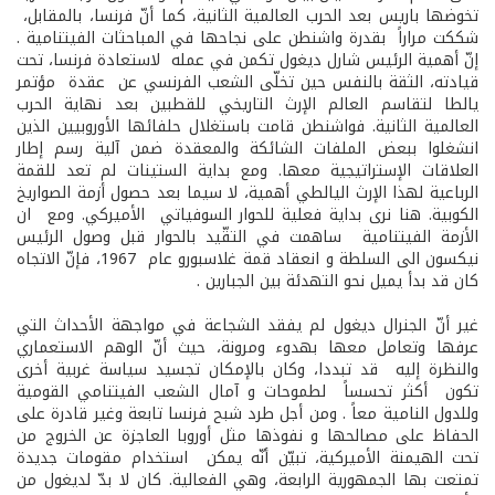
تخوضها باريس بعد الحرب العالمية الثانية، كما أنّ فرنسا، بالمقابل،
شككت مراراً بقدرة واشنطن على نجاحها في المباحثات الفيتنامية .
إنّ أهمية الرئيس شارل ديغول تكمن في عمله لاستعادة فرنسا، تحت
قيادته، الثقة بالنفس حين تخلّى الشعب الفرنسي عن عقدة مؤتمر
يالطا لتقاسم العالم الإرث التاريخي للقطبين بعد نهاية الحرب
العالمية الثانية. فواشنطن قامت باستغلال حلفائها الأوروبيين الذين
انشغلوا ببعض الملفات الشائكة والمعقدة ضمن آلية رسم إطار
العلاقات الإستراتيجية معها. ومع بداية الستينات لم تعد للقمة
الرباعية لهذا الإرث اليالطي أهمية، لا سيما بعد حصول أزمة الصواريخ
الكوبية. هنا نرى بداية فعلية للحوار السوفياتي ­ الأميركي. ومع ان
الأزمة الفيتنامية ساهمت في التقّيد بالحوار قبل وصول الرئيس
نيكسون الى السلطة و انعقاد قمة غلاسبورو عام 1967، فإنّ الاتجاه
كان قد بدأ يميل نحو التهدئة بين الجبارين .
غير أنّ الجنرال ديغول لم يفقد الشجاعة في مواجهة الأحداث التي
عرفها وتعامل معها بهدوء ومرونة، حيث أنّ الوهم الاستعماري
والنظرة إليه قد تبددا، وكان بالإمكان تجسيد سياسة غربية أخرى
تكون أكثر تحسساً لطموحات و آمال الشعب الفيتنامي القومية
وللدول النامية معاً . ومن أجل طرد شبح فرنسا تابعة وغير قادرة على
الحفاظ على مصالحها و نفوذها مثل أوروبا العاجزة عن الخروج من
تحت الهيمنة الأميركية، تبيّن أنّه يمكن استخدام مقومات جديدة
تمتعت بها الجمهورية الرابعة، وهي الفعالية. كان لا بدّ لديغول من