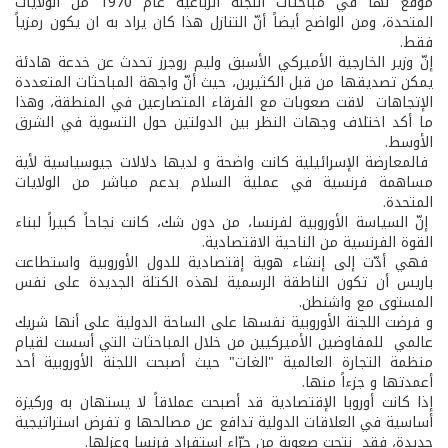
موقع لها في مباحثات اللجنة الرباعية عام 1970 من الولايات
المتحدة، ومن الواضح أيضاً أنّ التنازل هذا كان يراد به ان يكون رمزياً
فقط.
إنّ وزير الخارجية الأميركي الأسبق وليم روجرز تحدث عن خدعة هادئة
يمكن تصديقها من قبل الكثيرين، حيث أنّ واجهة المباحثات المتعددة
الإتجاهات لاقت صعوبات مع الفرقاء المتصارعين في المنطقة، وهذا
ما أكد اختلاف وجهات النظر بين الدولتين حول التسوية في الشرق
الأوسط.
فالمعارضة الإسرائيلية كانت واضحة و لديها دلالات جيو­سياسية لأية
مساهمة فرنسية في عملية السلام بدعم مباشر من الولايات
المتحدة.
إنّ السياسة الأوروبية لفرنسا، من دون شك، كانت نجاحاً كبيراً لبناء
القوة الفرنسية من الناحية الاقتصادية.
فهي أدّت إلى إنشاء هوية إقتصادية للدول الأوروبية واستطاعت
باريس أن تكون الناطقة الرسمية لهذه الكتلة الجديدة على نفس
المستوى مع واشنطن.
و فرضت اللجنة الأوروبية نفسها على الساحة الدولية على أنها شريك
عالمي للمفاوضين الأميركيين من خلال المباحثات التي أسست لقيام
منظمة التجارة العالمية "الغات" حيث أصبحت اللجنة الأوروبية أحد
أعمدتها و جزءاً منها.
إذا كانت أوروبا الإقتصادية قد أصبحت عملاقاً لا يستهان به وركيزة
أساسية في العلاقات الدولية تدافع عن مصالحها و تفرض استراتيجية
جديدة، فقد نتجت صعوبة من جرّاء استفراد فرنسا وعزلها.