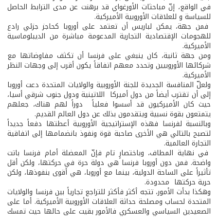
في الواقع، إنّ مباحثات الأورغواي قد برهنت عن مدى الترابط الحاصل
للسياسة و للعلاقات الأوروبية­ الأميركية.
فمن جهة، يمكن لباريس أن تعتمد على أوروبا كحاجز جزئي رادع
للهجومات الإقتصادية التجارية المدعومة مباشرة من الديبلوماسية
الأميركية.
ومن جهة ثانية، كان ينبغي على فرنسا أن تكثف مفاوضاتها مع
شركائها الأوروبيين وتحدد معهم اتفاقاً يكون أقرب إلى وجهات النظر
الأميركية.
ولعلّ المنافسة الجديدة للجنة الأوروبية والولايات المتحدة دعت أوروبا
إلى أن تقترب أيضاً من دول أميركا اللاتينية ودول جنوب شرقي أسيا،
حيث كان الأميركيون قد أسسوا فعلياً دوراً لهم هناك، جعلهم
يتمتعون بقوة نسبية ويتقدمون بذلك عن دول العالم القديم.
وبالنسبة لفرنسا فهذه الإستراتيجية الأوروبية أعطتها دفعاً جديداً
لتصبح بالتالي هي الأخرى صاحبة قوة ونفوذ بانضمامها إلى اتفاقية
التجارة العالمية.
في نهاية المطاف، وباختصارٍ تام فإنّ المعضلة أمام فرنسا باتت
واضحة. فمن دون أوروبا فرنسا هي دولة حرة في حركتها، ولكن أقل
تأثيراً على الساحة الدولية، بينما مع أوروبا، هي أقوى بنفوذها، ولكن
حرية حركتها محدودة.
وهكذا بدأت الأمور، تتجه أكثر فأكثر للتراجع تجارياً بين فرنسا والولايات
المتحدة لحساب ومصلحة حداثة العلاقات الأوروبية­ الأميركية. أما على
الصعيدين السياسي والعسكري فالأمور بقيت على حالها حيث تمسك