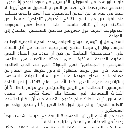
قلق ساور عدداً من المسؤولين الفرنسيين من صعود نموذج إقتصدي ­
إجتماعي يعتبر بعيداً كل البعد عن النموذج المعمول به في أوروبا، لا
سيما في فترة ما بين الحربين العالميتين، فبدأ الشك والخوف يتصاعد
عند الفرنسيين من النهج الثقافي الأميركي "المادي". وبعيداً عن
التهدئة نجد أنّ هناك تنافساً حاداً واضحاً ضمن المجموعة
الإيديولوجية الغربية حول مشروعين ثقافيين للمستقبل يطمحان إلى
"العولمة".
السؤال، هل إن توسيع نموذج العولمة يهدد الهوية القومية الوطنية
لفرنسا، وهل إن فرنسا ستتبع إستراتيجية دفاعية من أجل الحفاظ
على "خصوصيتها" الثقافية من دون أن تتردد في اعتماد الطرق
الفكرية الجديدة المرتكزة على الحداثة والتحديث في نظامها
السياسي و الاجتماعي؟ ففي السنوات التي تلت الحرب العالمية
الثانية، كان إصرار فرنسا مشهوداً له بإبراز قدرتها على الدفاع عن
مصالحها و إسماع صوتها عالياً عبر المنابر الدولية بانتهاجها
إستراتيجية طويلة المدى. كما أنّه في عام 1945، إنتظر القادة
الفرنسيون "المصالحة" بين الروس والأميركيين في مؤتمر يالطا. إلاّ أنّ
الأحداث المتسارعة التي عرفتها تلك السنة كرّست ما يعتبره
الفرنسيون "إرث يالطا": عالم مزدوج القطبية حيث أنّ الكبار اقتسموا
"العالم القديم"، و لم يبق لدول هذا الأخير إلاّ أن تلتحق بواحد من
المعسكرين .
ولابد من الإشارة إلى أن "الجمهورية الرابعة في فرنسا" شهدت نوعاً
جديداً من العلاقات من الممكن اعتبارها ساخنة.
ربما كان التحالف مع الولايات المتحدة في العام 1947 يشكل