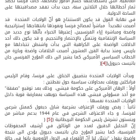
العالمية. التي باستطاعتها حسم الأمور لصالحها، كانت فرنسا تحصد
ثمار أخطائها خلال الثلاثين سنة، حيث بدأت تفقد مصداقيتها على
الساحة الدولية.
في نهاية القول قد يكون الاستنتاج هو أنّ الولايات المتحدة قد
أصبحت تهديداً مباشراً لمصالح فرنسا ونفوذها بانتهاجها إستراتيجية
واضحة ومباشرة إزاء الفرنسيين، إعتبرها الخبراء بأنّها نوع جديد من
السياسة الإنتقامية وتتمثّل بالإختصار والتحجيم. و قد يكون ذلك أحد
الدلالات الواضحة على الكراهية التي بدأت واشنطن تتبادلها مع
باريس. ومنذ بداية القرن العشرين أصبحت الخلافات واضحة وبارزة من
الخطاب السياسي الأميركي كما يشير الى ذلك المؤرخ الفرنسي جان
باتيست ديروزل(
[4]
(
وبدأت الولايات المتحدة بتضييق الخناق على فرنسا، وقام الرئيس
فرانكلين روزفلت بمحاولات سياسية حول نقطتين :
أولاً : الرهان الأميركي على حكومة فيشي، وذلك بعد توقيع "صفقة"
مع أحد مسؤولي فيشي. هذه السياسة جوبهت بمعارضة قوية داخل
الولايات المتحدة نفسها .
ثانياً : رفض روزفلت الإعتراف بشرعية شارل ديغول كممثل شرعي
لفرنسا، و جاء الاعتراف الشرعي في عام 1944 بدعم مباشر من
وينستون تشرشل رئيس الحكومة البريطانية (
[5]
(
إنّ التحليل الدقيق لعدد من الوثائق في أرشيف المحفوظات
الفرنسية، كما يشير المؤرخ جان باتيست ديروزل يؤدي الى نتيجة
واضحة يقول: "يتبيّن لنا أنّ الأقوياء في الدول الأوروبية باتوا في حالة