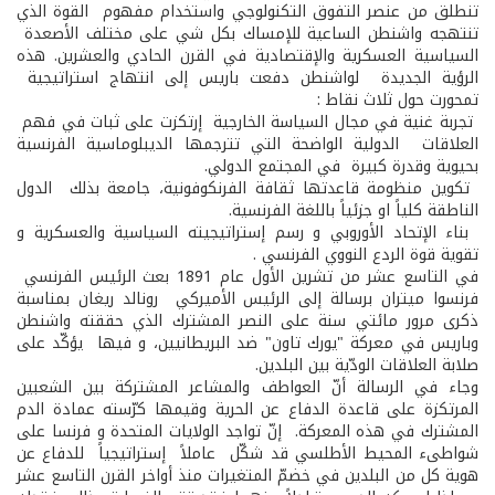
تنطلق من عنصر التفوق التكنولوجي واستخدام مفهوم القوة الذي
تنتهجه واشنطن الساعية للإمساك بكل شي على مختلف الأصعدة
السياسية العسكرية والإقتصادية في القرن الحادي والعشرين. هذه
الرؤية الجديدة لواشنطن دفعت باريس إلى انتهاج استراتيجية
تمحورت حول ثلاث نقاط :
­ تجربة غنية في مجال السياسة الخارجية إرتكزت على ثبات في فهم
العلاقات الدولية الواضحة التي تترجمها الديبلوماسية الفرنسية
بحيوية وقدرة كبيرة في المجتمع الدولي.
­ تكوين منظومة قاعدتها ثقافة الفرنكوفونية، جامعة بذلك الدول
الناطقة كلياً او جزئياً باللغة الفرنسية.
­ بناء الإتحاد الأوروبي و رسم إستراتيجيته السياسية والعسكرية و
تقوية قوة الردع النووي الفرنسي .
في التاسع عشر من تشرين الأول عام 1891 بعث الرئيس الفرنسي
فرنسوا ميتران برسالة إلى الرئيس الأميركي رونالد ريغان بمناسبة
ذكرى مرور مائتي سنة على النصر المشترك الذي حققته واشنطن
وباريس في معركة "يورك تاون" ضد البريطانيين، و فيها يؤكّد على
صلابة العلاقات الودّية بين البلدين.
وجاء في الرسالة أنّ العواطف والمشاعر المشتركة بين الشعبين
المرتكزة على قاعدة الدفاع عن الحرية وقيمها كرّسته عمادة الدم
المشترك في هذه المعركة. إنّ تواجد الولايات المتحدة و فرنسا على
شواطىء المحيط الأطلسي قد شكّل عاملاً إستراتيجياً للدفاع عن
هوية كل من البلدين في خضمّ المتغيرات منذ أواخر القرن التاسع عشر