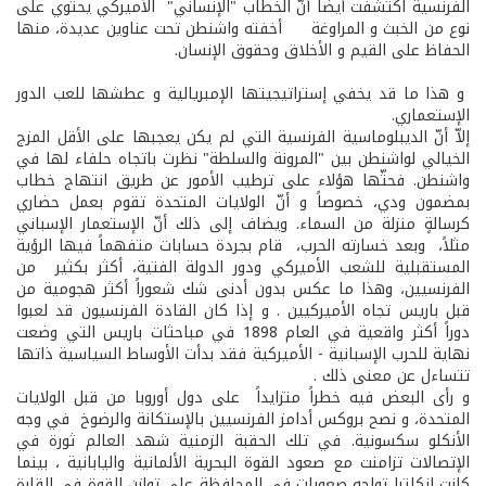
الفرنسية اكتشفت أيضاً أنّ الخطاب "الإنساني" الأميركي يحتوي على
نوع من الخبث و المراوغة أخفته واشنطن تحت عناوين عديدة، منها
الحفاظ على القيم و الأخلاق وحقوق الإنسان.
و هذا ما قد يخفي إستراتيجيتها الإمبريالية و عطشها للعب الدور
الإستعماري.
إلاّ أنّ الديبلوماسية الفرنسية التي لم يكن يعجبها على الأقل المزج
الخيالي لواشنطن بين "المرونة والسلطة" نظرت باتجاه حلفاء لها في
واشنطن. فحثّها هؤلاء على ترطيب الأمور عن طريق انتهاج خطاب
بمضمون ودي، خصوصاً و أنّ الولايات المتحدة تقوم بعمل حضاري
كرسالةٍ منزلة من السماء. ويضاف إلى ذلك أنّ الإستعمار الإسباني
مثلاً، وبعد خسارته الحرب، قام بجردة حسابات متفهماً فيها الرؤية
المستقبلية للشعب الأميركي ودور الدولة الفتية، أكثر بكثير من
الفرنسيين، وهذا ما عكس بدون أدنى شك شعوراً أكثر هجومية من
قبل باريس تجاه الأميركيين . و إذا كان القادة الفرنسيون قد لعبوا
دوراً أكثر واقعية في العام 1898 في مباحثات باريس التي وضعت
نهاية للحرب الإسبانية - الأميركية فقد بدأت الأوساط السياسية ذاتها
تتساءل عن معنى ذلك .
و رأى البعض فيه خطراً متزايداً على دول أوروبا من قبل الولايات
المتحدة، و نصح بروكس أدامز الفرنسيين بالإستكانة والرضوخ في وجه
الأنكلو­ سكسونية. في تلك الحقبة الزمنية شهد العالم ثورة في
الإتصالات تزامنت مع صعود القوة البحرية الألمانية واليابانية ، بينما
كانت إنكلترا تواجه صعوبات في المحافظة على توازن القوة في القارة