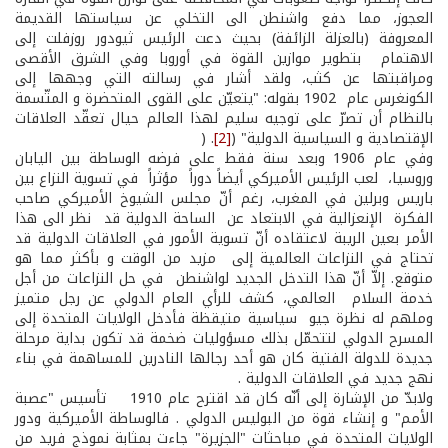
العجوز، مما دفع واشنطن الى التخلي عن سياستها القديمة
المعروفة (بالعزلة الزائفة) بحيث دعت الرئيس ثيودور روزفلت إلى
الاهتمام بتطوير موازين القوة في أوروبا وفي الشرق الأقصى
ومراقبتها عن كثب، ولقد أشار في رسالته التي وجهها إلى
الكونغرس عام 1902 بقوله: "يتعيّن على القوى المتحضرة و المتّسمة
بالنظام أن تصرّ على توجيه سليم لهذا العالم حيال تعقّد العلاقات
الإقتصادية و السياسية الدولية" (
[2]
. (
وفي عام 1906 وبعد سنة فقط على فرضه الوساطة بين اليابان
وروسيا، لعب الرئيس الأميركي أيضاً دوراً مؤثراً في تسوية النزاع بين
باريس وبرلين في المغرب، رغم أنّ مجلس الشيوخ الأميركي صاحب
الفكرة الإنعزالية في الابتعاد عن الساحة الدولية قد نظر الى هذا
الأمر بعين الريبة لاعتقاده أنّ تسوية الأمور في العلاقات الدولية قد
تحتاج في النزاعات العالمية إلى مزيد من الوقت و بأكثر مما هو
متوقع. إلاّ أنّ هذا التدخل الجديد لواشنطن في حل النزاعات من أجل
خدمة السلام العالمي، كشف للرأي العام الدولي عن رجل متميز
وملهم له نظرة جيو ­ سياسية متيقظة فأدخل الولايات المتحدة إلى
المسرح الدولي لتتحمّل بذلك مسؤوليات ضخمة قد تكون بداية مرحلة
جديدة للدولة الفتية كان هو أحد رجالها النادرين للمساهمة في بناء
نهج جديد في العلاقات الدولية .
ولابدّ من الإشارة إلى أنّه كان قد اقترح عام 1910 تأسيس "عصبة
الأمم" و إنشاء قوة من البوليس الدولي . فالوساطة الأميركية ودور
الولايات المتحدة في مباحثات "الجزيرة" جاءت بمثابة نموذج فريد من