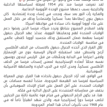
لقد تعرضت فرنسا منذ عام 1954 لعرقلة لسياستها الداخلية
والخارجية بسبب دعمها مشروع الوحدة الأوروبية الدفاعية.
والفكرة رأت النور بعد سنة، ونجحت في إنشاء وحدة إقتصادية كان
ديغول ينوي إعطاءها بعداً عسكرياً وإقتصادياً وذلك من خلال العمل
على بناء أوروبا أوروبية ذات سيادة في مواجهة أميركا.
ولقد اصطدم المشروع بتباطؤ وتردد شركاء فرنسا الذين رفضوا دعم
الولايات المتحدة لهم وحمايتها النووية، عندئذ عهد الجنرال ديغول
لفرنسا بمهمة ضمان المستقبل وذلك بتجسيد أوروبا كقطبٍ عالمي
في منافسة الولايات المتحدة.
لعّل القرار الذي أتخذه الجنرال ديغول بالانسحاب من الحلف الأطلسي
أزعج واشنطن، فقد استقبلته الدوائر الرسمية بنوع من الإشمئزاز
ولاقى اعتراضاً في البداية­ وتحفّظات من قبل الرئيس ليندون جونسون
نفسه­ محللاً أبعاده الإستراتيجية لمعنى إنسحاب فرنسا من الحلف
الأطلسي عسكرياً، ومدى آثاره في الحرب الباردة والمجابهة الأميركية
­ السوفياتية.
في الواقع، لقد أراد الجنرال ديغول باتخاذه هذا القرار، خوض المعركة
السياسية لفرنسا ضد الهيمنة المزدوجة، متخذاً لنفسه مسافات عن
الولايات المتحدة، على أمل العمل على اقناع الإتحاد السوفياتي بأن
يخفف من ممارساته المتشددة على الدول الدائرة في فلكه.
هنا، قد يكون الحلم الديغولي في قيام قوة عالمية ثالثة بين الجبارين
لتلعب فرنسا دوراً إستراتيجياً فيه، والذي شهد انهياراً تاماً له في
عام 1968 تحت تأثيرات أحداث هذا العام المزدوجة: