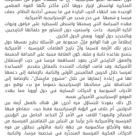
المتكررة لواشنطن لإبراز دورها أكثر فأكثر بأنّها القوة العظمى
الوحيدة بعد انتهاء الحرب الباردة في ما يسمى أحادية النظام، جعلت
فرنسا و شعبها في حذر شديد من الإستراتيجية الأميركية.
فهذه السياسة التي رسمتها واشنطن للسيطرة على مرافق وثروات
الكرة الأرضية، جاءت واستمرت دون التشاور مع حلفائها التاريخيين،
وبالتحديد دول أوروبا وبعض الدول الكبرى.
إنطلاقاً من هذا الواقع فإنّ، مجموعة من الأسئلة تطرح نفسها حول
جذور تلك الأزمة لاسيما وأنّ تاريخ العلاقات الفرنسية - الأميركية
يتمتع بقاعدة ثابتة و صلبة، كون العلاقة مبنية على الصداقة الحميمة
والعمق التاريخي الذي يعود لمساهمة فرنسا في حرب الإستقلال
الأميركية. وقد قامت الولايات المتحدة بالمقابل بتقديم المساعدة
لفرنسا خلال الحربين العالميتين الأولى والثانية، بالإضافة إلى دعمها
لها في إعادة إعمارها من خلال "مشروع ماريشال"، بالإضافة إلى
المحافظة على مصالحها الإستراتيجية خصوصاً مع بدء توسّع دور
الأحزاب الشيوعية و الحركات اليسارية في دول أوروبا مما يهدد
الموقع الإستراتيجي الأميركي نفسه.
كل ذلك يقودنا للتساؤل مرة أخرى: هل هناك بالفعل أزمة بين
الدولتين، أم خلاف في الرؤية الإستراتيجية فقط حيث تتقاطع فيها
المصالح والنفوذ؟ اللافت في الأمر أنّ التباعد الحاصل بين الرؤيتين
الفرنسية والأميركية ناتج برأينا عن التباين بين الثقافتين الفرنسية من
جهة والأنكلو­ ساكسونية من جهة ثانية. فالأولى تنطلق من قوة
الحركات الفكرية الفرنسية المتجذّرة في شخصية فرنسا، والثانية