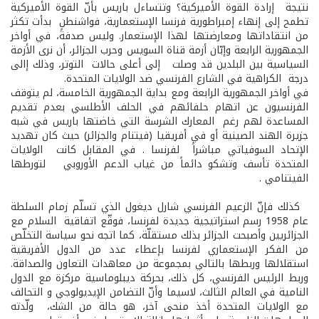
نتيجة إرادة القوة الأميركية؟ وتتساءل باريس بأنّ القوة الأميركية
تطمح إلى إنهاء إمبراطورية فرنسا الإستعمارية، فواشنطن بدأت تكثر
من انتقاداتها ومعارضتها لهذا الإستعمار. وليس صدفةً، في أواخر
الجمهورية الرابعة وإبّان أزمة قناة السويس وحرب الجزائر، أن نرى الأزمة
السياسية بين البلدين قد وصلت إلى أعلى حالات التوتر، وذلك إالى
درجة الكراهية في الشارع الفرنسي ضد الولايات المتحدة.
في أواخر الجمهورية الرابعة ومع بداية الجمهورية الخامسة، لم يتوقف
الفرنسيون عن اتهام حلفائهم في الحلف الأطلسي بعدم تقديم
المساعدة لهم رغم المعارك الشرسة التي خاضتها باريس في شبه
جزيرة الهند­ الصينية أو في أفريقيا (فيتنام والجزائر) حيث كان تهديد
الإتحاد السوفياتي مباشراً لفرنسا . في المقابل كانت الولايات
المتحدة تأسف وتشكو دائماً من غياب الدعم الأوروبي لتورطها
الفيتنامي .
كذلك فإنّ الزعيم الفرنسي شارل ديغول الذي تسلّم زمام السلطة
عام 1958 رسم استراتيجية جديدة لفرنسا، فوقّع اتفاقية السلام مع
الجزائريين وأصبحت الجزائر بذلك مستقلّة، كما اتجه نحو سياسة التخلّص
من الفكر الإستعماري لفرنسا بإعطاء عدد من الدول الأفريقية
استقلالها وربطها بالتالي بمجموعة من معاهدات التعاون والصداقة.
وربط الرئيس الفرنسي، كل ذلك، بحركة ديبلوماسية مركزة مع الدول
النامية في العالم الثالث، لاسيما وأنّ التضامن الإيديولوجي و التحالف
مع الولايات المتحدة أخذ منحى آخر، هو حالة من الشك، ولّدته