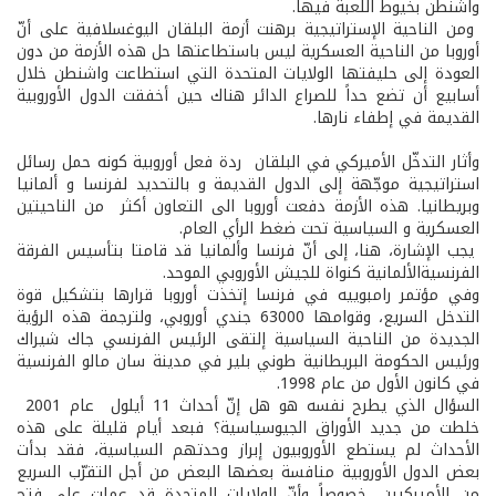
واشنطن بخيوط اللعبة فيها.
ومن الناحية الإستراتيجية برهنت أزمة البلقان اليوغسلافية على أنّ
أوروبا من الناحية العسكرية ليس باستطاعتها حل هذه الأزمة من دون
العودة إلى حليفتها الولايات المتحدة التي استطاعت واشنطن خلال
أسابيع أن تضع حداً للصراع الدائر هناك حين أخفقت الدول الأوروبية
القديمة في إطفاء نارها.
وأثار التدخّل الأميركي في البلقان ردة فعل أوروبية كونه حمل رسائل
استراتيجية موجّهة إلى الدول القديمة و بالتحديد لفرنسا و ألمانيا
وبريطانيا. هذه الأزمة دفعت أوروبا الى التعاون أكثر من الناحيتين
العسكرية و السياسية تحت ضغط الرأي العام.
يجب الإشارة، هنا، إلى أنّ فرنسا وألمانيا قد قامتا بتأسيس الفرقة
الفرنسية­الألمانية كنواة للجيش الأوروبي الموحد.
وفي مؤتمر رامبوييه في فرنسا إتخذت أوروبا قرارها بتشكيل قوة
التدخل السريع، وقوامها 63000 جندي أوروبي، ولترجمة هذه الرؤية
الجديدة من الناحية السياسية إلتقى الرئيس الفرنسي جاك شيراك
ورئيس الحكومة البريطانية طوني بلير في مدينة سان مالو الفرنسية
في كانون الأول من عام 1998.
السؤال الذي يطرح نفسه هو هل إنّ أحداث 11 أيلول عام 2001
خلطت من جديد الأوراق الجيو­سياسية؟ فبعد أيام قليلة على هذه
الأحداث لم يستطع الأوروبيون إبراز وحدتهم السياسية، فقد بدأت
بعض الدول الأوروبية منافسة بعضها البعض من أجل التقرّب السريع
من الأميركيين، خصوصاً وأنّ الولايات المتحدة قد عملت على فتح