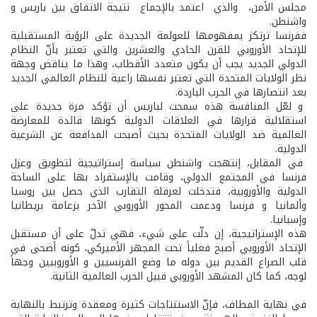
مجلس الأمن، والذي اعتمد بالإجماع نتيجة الاتفاق بين باريس و
واشنطن.
ففرنسا ترتكز بمفهومها للعولمة الجديدة على الرؤية المستقبلية
للإتحاد الأوروبي للقرن الحادي والعشرين والتي تعتبر بأنّ النظام
الدولي الجديد يجب أن يكون متعدد الأقطاب، وهذا ما يناقض وجهة
نظر الولايات المتحدة التي تعتبر نفسها راعية للنظام العالمي الجديد
بعد انتصارها في الحرب الباردة.
و لعّل المنافسة هذه سمحت لباريس أن تؤكد مرة جديدة على
استقلالية قرارها في العلاقات الدولية كونها قائدة للمعارضة
العالمية ضد الولايات المتحدة بحيث أصبحت المدافعة عن الشرعية
الدولية.
في المقابل، إنتهجت واشنطن سياسة إستراتيجية لتطويق وعزل
فرنسا في المجتمع الدولي، وقامت بالإستفراد بها على الساحة
الدولية والأوروبية، فتدخلت لعرقلة التقارب الذي حصل بين روسيا
وألمانيا و فرنسا ودعمت المحور الأوروبي الآخر بزعامة بريطانيا
وإسبانيا.
هذه الإستراتيجية، إن دلّت على شيء، فهي تدلّ على أن مستقبل
الإتحاد الأوروبي أصبح فعلياً تحت المجهر الأميركي، كونه أضحى في
قلب الصراع القديم بين دوله ما وضع الفرنسيين و الأوروبيين وجهاً
لوجه، كما كان المشهد الأوروبي قبيل الحرب العالمية الثانية.
في نهاية المطاف، فإنّ الاستنتاجات كثيرة ومعقدة وترتبط بالنهاية