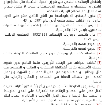
واشنطن الإستعداد للتدخّل في شوؤن أميركا اللاتينية مثل نيكاراغوا و
هايتي و المكسيك و جمهورية الدومينيكان، عندما لا تتفق مصالح
هذه الدول مع مصالح الولايات المتحدة.
[2]
هنري كيسنجر، الديبلوماسية من القرن الثامن عشر حتى الحرب
الباردة، دار الأهلية للنشر، طبعة أولى عام 5991، ص .43
[3]
دنيس أرتو، مسألة الديون بين الحلفاء وإعادة بناء أوروبا، منشورات
شامبيون، باريس 1976­بالفرنسية.
[4]
جان باتيست دوروزيل، الإنحطاط 1932­1939، المطبعة الوطنية،
باريس .1979
[5]
المرجع نفسه بالفرنسية.
[6]
المرجع نفسه بالفرنسية.
[7]
سلسلة كتب بيار رونوفان حول تاريخ العلاقات الدولية باللغة
الفرنسية.
[8]
تباينت المواقف في الإتحاد الأوروبي، منها الداعم بدون شروط
للحملة الأميركية بكافة أشكالها العسكرية و المالية و الديبلوماسية
مثل بريطانيا، و منها مؤيد مع بعض التحفظات و الشروط و يفضل
تحديداً أدق لأهداف الحملة في المساحة و المكان والزمان، مثل
فرنسا.
[9]
يشير وزير الخارجية الأسبق جيمس بيكر بأنّ ظهور أطراف جديدة
تمثل خطراً على المصالح الإقتصادية الأميركية على المدى المتوسط
و البعيد، مثل فرنسا و بعض الدول الأوروبية و اليابان و الصين، لذلك
يجب السيطرة على منابع النفط لصون المصالح الأميركية.
[10]
التجمع من أجل الحركة الشعبية.