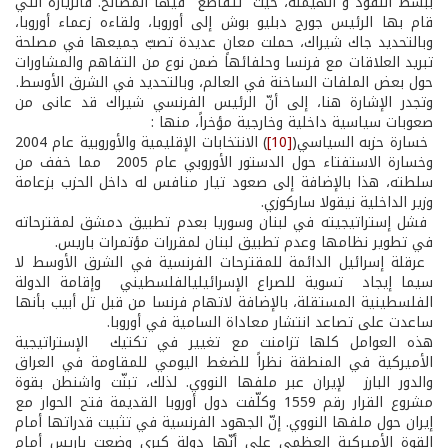
ببسط النفوذ و الهيمنة، حيث تتقاطع فيها المصالح. فالزيارة التي
قام بها الرئيس جورج دبليو بوش إلى أوروبا، ولقاءه زعماء أوروبا،
وبالتحديد جاك شيراك، حملت معانٍ عديدة تصبّ جميعها في مصلحة
تبريد العلاقات مع فرنسا وحلفائها ضمن نوع من التفاهم والمشاورات
حول بعض الملفات الساخنة في العالم، وبالتحديد في الشرق الأوسط.
وتجدر الإشارة هنا، إلى أنّ الرئيس الفرنسي شيراك قد عانى من
صعوبات سياسية داخلية وخارجية مؤخراً، منها :
­ خسارة حزبه السياسي(
[10]
) الانتخابات الإقليمية والأوروبية عام 2004
وخسارة الاستفتاء حول الدستور الأوروبي عام 2005 مما خفف من
سلطته، هذا بالإضافة إلى صعود تيار منافس له داخل الحزب بزعامة
وزير الداخلية نيقولا ساركوزي.
­ فشل إستراتيجيته في لبنان وسوريا بعدم تطبيق دمشق لمقترحاته
في تطوير نظامها وعدم تطبيق لبنان لمقررات مؤتمرات باريس.
­ عرقلة إسرائيل الدائمة للمقترحات الفرنسية في الشرق الأوسط لا
سيما إيجاد تسوية للصراع الإسرائيلي­الفلسطيني وإقامة الدولة
الفلسطينية المستقلة، بالإضافة لاتهام فرنسا من قبل تل أبيب بأنها
ساعدت على تصاعد انتشار معاداة السامية في أوروبا.
هذه العوامل كلها تزامنت مع تغيير في تكتيك الإستراتيجية
الأميركية في المنطقة نظراً للضغط اليومي للمقاومة في العراق
والدور البارز لإيران عبر ملفها النووي. لذلك، تبنّت واشنطن بقوة
مشروع القرار رقم 1559 وكلّفت دول أوروبا القديمة فتح الحوار مع
إيران حول ملفها النووي. إنّ الجهود الفرنسية في تثبيت قدراتها أمام
القوة الأميركية العظمى على أنّها دولة كبرى وضعت باريس أمام