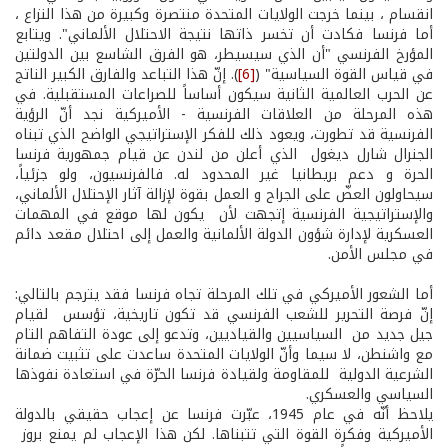
انقسام ، بينما خرجت الولايات المتحدة منتصرة وكبيرة من هذا النزاع ،
أما فرنسا فكادت أن تخسر ذاتها نتيجة الاحتلال الألماني". ويتابع
المؤرخ الفرنسي "أن الذي سيسيطر، هو الفرق الشاسع بين الدولتين
في قياس القوة السياسية" (
[6]
). إنّ هذا التباعد والفارق الكبير الناتج
عن الحرب العالمية الثانية سيكون أساساً للصراعات المستقبلية. في
هذه المرحلة من العلاقات الفرنسية - الأميركية نجد أنّ الرؤية
الفرنسية قد تطورت، ويعود ذلك للفكر الإستراتيجي الواضح الذي تبناه
الجنرال شارل ديغول الذي أعلن من لندن عن قيام جمهورية فرنسا
الحرة و دعم بريطانيا غير المحدود له. فالفرنسيون، ولو جزئياً،
سيحاولون العضّ على الجراح و العمل بقوة لإزالة آثار الإحتلال الألماني،
والإستراتيجية الفرنسية إتجهت لأن يكون لها موقع في المهمات
العسكرية لإدارة شؤون الدولة الألمانية والعمل إلى احتلال مقعد دائم
في مجلس الأمن.
أما الشعور الأميركي في تلك المرحلة تجاه فرنسا فقد يترجم بالتالي:
إنّ فرصة التحرير للشعب الفرنسي قد تكون تاريخية، تؤسس لقيام
جيل جديد من السياسيين والقياديين، وتدعو إلى عودة التفاهم التام
مع واشنطن، لا سيما وأنّ الولايات المتحدة ساعدت على تثبيت ضمانة
الشرعية الدولية للمقاومة ولقيادة فرنسا الحرّة في استعادة نفوذها
السياسي والعسكري.
يلاحظ أنّه في عام 1945، عبّرت فرنسا عن إعجاب حقيقي بالدولة
الأميركية وفكرة القوة التي تتبناها. لكن هذا الإعجاب لم يمنع بروز