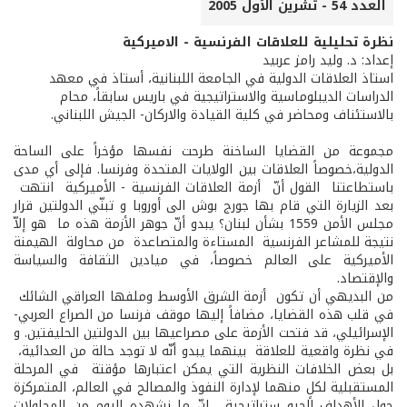
العدد 54 - تشرين الأول 2005
نظرة تحليلية للعلاقات الفرنسية - الاميركية
إعداد: د. وليد رامز عربيد
استاذ العلاقات الدولية في الجامعة اللبنانية، أستاذ في معهد
الدراسات الديبلوماسية والاستراتيجية في باريس سابقاً، محام
بالاستئناف ومحاضر في كلية القيادة والاركان- الجيش اللبناني.
مجموعة من القضايا الساخنة طرحت نفسها مؤخراً على الساحة
الدولية،خصوصاً العلاقات بين الولايات المتحدة وفرنسا. فإلى أي مدى
باستطاعتنا القول أنّ أزمة العلاقات الفرنسية - الأميركية انتهت
بعد الزيارة التي قام بها جورج بوش الى أوروبا و تبنّي الدولتين قرار
مجلس الأمن 1559 بشأن لبنان؟ يبدو أنّ جوهر الأزمة هذه ما هو إلاّ
نتيجة للمشاعر الفرنسية المستاءة والمتصاعدة من محاولة الهيمنة
الأميركية على العالم خصوصاً، في ميادين الثقافة والسياسة
والإقتصاد.
من البديهي أن تكون أزمة الشرق الأوسط وملفها العراقي الشائك
في قلب هذه القضايا، مضافاً إليها موقف فرنسا من الصراع العربي­
الإسرائيلي، قد فتحت الأزمة على مصراعيها بين الدولتين الحليفتين. و
في نظرة واقعية للعلاقة بينهما يبدو أنّه لا توجد حالة من العدائية،
بل بعض الخلافات النظرية التي يمكن اعتبارها مؤقتة في المرحلة
المستقبلية لكلٍ منهما لإدارة النفوذ والمصالح في العالم، المتمركزة
حول الأهداف الجيو­ ستراتيجية . إنّ ما نشهده اليوم من المحاولات