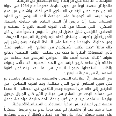
المواجهات الناجمة على أثر إنهاء إزالة الإستعمار في أفريقيا.
فالدولتان شهدتا نوعاً من الحرب الباردة، خصوصاً عام 1964 في دولة
الغابون حيث حصل الإنقلاب العسكري الذي أخاف واشنطن من عدم
قدرة فرنسا الفرنكوفونية على مواجهة المد الشيوعي في القارة
السمراء، بينما رأت باريس أنّ الخطر القادم هو محاولة واشنطن
المتكررة للحل محلها في هذه الدولة الغنية بالثروات النفطية و
المعادن. فالرئيس شارل ديغول لم يكن إلاّ ليؤمن بالأسوأ منذ أن كان
الأمر يتعلّق بتصرفات واشنطن تجاه الإمبراطورية الفرنسية القديمة،
ومن محاولة تطويقها و عزلها على الساحة الدولية، وهو يشير إلى
ذلك قائلاً: "حيث يذهب الأميركيون في العالم"، إلى الغابون مثلاً،
تأتي الصعوبات: "أنظروا ما حدث في منطقة الهند ­ الصينية" ويتابع
بقوله: "هناك صدمة أصيب بها المواطن الفرنسي بعد سماعه من
حلفائه بأنّ ساعة خروج فرنسا من الهند­ الصينية قد دقّت، وهؤلاء
بالذات استعجلوا خروجنا لنراهم في ما بعد يتصرفون كقوة
استعمارية في مدينة سايغون".
في الحقيقة، إنّ العلاقات المتوترة والمعقدة بين واشنطن وباريس لم
تكن سوى انعكاس لواقع الحال بينهما. وقد اقترب التضامن بين
الطرفين إلى حالة من السخونة وعدم التلاقي في المصالح، لا سيما
في مسألة البحث عن السلام في فيتنام التي كان الجنرال ديغول
يوليها اهتمامه، ويتابع عن كثب وبدقة تامة متابعة مراحلها، وعمل
بنفسه على اختيار باريس مركزاً للمفاوضات الفيتنامية­الأميركية.
مما لا شك فيه أنّ واشنطن لم تخفِ يوماً عدم قدرة فرنسا عسكرياً
على حسم معركة "ديان بيان فو" في فيتنام كونها أول حرب عسكرية