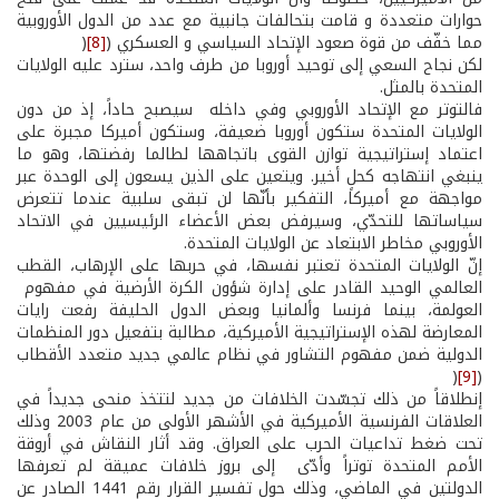
حوارات متعددة و قامت بتحالفات جانبية مع عدد من الدول الأوروبية
مما خفّف من قوة صعود الإتحاد السياسي و العسكري (
[8]
(
لكن نجاح السعي إلى توحيد أوروبا من طرف واحد، سترد عليه الولايات
المتحدة بالمثل.
فالتوتر مع الإتحاد الأوروبي وفي داخله سيصبح حاداً، إذ من دون
الولايات المتحدة ستكون أوروبا ضعيفة، وستكون أميركا مجبرة على
اعتماد إستراتيجية توازن القوى باتجاهها لطالما رفضتها، وهو ما
ينبغي انتهاجه كحلٍ أخير. ويتعين على الذين يسعون إلى الوحدة عبر
مواجهة مع أميركا، التفكير بأنّها لن تبقى سلبية عندما تتعرض
سياساتها للتحدّي، وسيرفض بعض الأعضاء الرئيسيين في الاتحاد
الأوروبي مخاطر الابتعاد عن الولايات المتحدة.
إنّ الولايات المتحدة تعتبر نفسها، في حربها على الإرهاب، القطب
العالمي الوحيد القادر على إدارة شؤون الكرة الأرضية في مفهوم
العولمة، بينما فرنسا وألمانيا وبعض الدول الحليفة رفعت رايات
المعارضة لهذه الإستراتيجية الأميركية، مطالبة بتفعيل دور المنظمات
الدولية ضمن مفهوم التشاور في نظام عالمي جديد متعدد الأقطاب
(
[9]
(
إنطلاقاً من ذلك تجسّدت الخلافات من جديد لتتخذ منحى جديداً في
العلاقات الفرنسية­ الأميركية في الأشهر الأولى من عام 2003 وذلك
تحت ضغط تداعيات الحرب على العراق. وقد أثار النقاش في أروقة
الأمم المتحدة توتراً وأدّى إلى بروز خلافات عميقة لم تعرفها
الدولتين في الماضي، وذلك حول تفسير القرار رقم 1441 الصادر عن