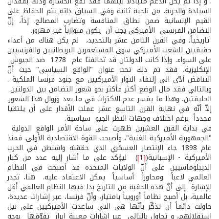
. و إذا لم يكن الدعم متبادلاً بينهما فقد تقع الخسارة وذلك بفقدان
السيادة والحرية. من ناحية ثانية وفي السياق ذاته يتم الحفاظ على
القيم الإنسانية ضمن نطاق المنافسة وتضارب المصالح. إذاً، إنّ
التضامن الفرنسي ­ الأميركي يجب أن يكون متوازناً غير مهزوز.
تاريخياً، وفي القرن الثامن عشر بالتحديد، لم يكن هناك من أعداء
حقيقيين للشعب الأميركي سوى المستعمرين البريطانيين والفرنسيين
على السواء. وإذا كانت الدولتان قد تحالفتا عام 1778 ضد الجيوش
الإنكليزية، فقد تم ذلك تحت عنوان "الواقع السياسي" حيث أنّ
التناقض أدّى الى إلتقاء الثوار الأميركيين مع جنود فرنسا الملكية .
وبالتالي فقد مال الوضع أكثر فأكثر نحو شعور التضامن بين الدولتين
الحليفتين، وهذا ما يفسر عدم الاكتراث في ما بعد وزوال هذا الشعور.
إلاّ أنّه في نهاية القرن التاسع عشر عملت الأقدار على أن يلتقيا
مجدداً برغم اختلاف وجهات النظر الجيو­ سياسية.
في بداية القرن العشرين ظهرت على ساحة الأمر الواقع الدولية
"الجمهورية الأميركية الغنية"، وأصبحت القوة الاقتصادية الأولى. فمنذ
عام 1898 جاء الإنتصار العسكري الذي حققته واشنطن في الحرب
الأميركية - الإسبانية(
[1]
) ليؤكد على ما أشار إليه عدد من كبار
الديبلوماسيين على أنّ الولايات المتحدة قد أصبحت في النظام
العالمي لاعباً ومحاوراً أساسياً يمكن الاعتماد عليه. هنا، تجدر
الإشارة إلى أنّ هذه الحقبة من التاريخ بدا فيها النظام العالمي أقل
عالمية، بل أصبح نظاماً أوروبياً بامتياز، وأنّ فرنسا، عبر إشارات عديدة،
حاولت دائماً أن تذكّر بأنّها هي التي ساعدت الأميركيين على نيل
استقلالهم، و تحاول بالتالي عبر إشارات معينة إبراز تفوّقها بوجه