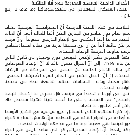
­ الأحداث الداخلية الفرنسية المعروفة بثورة أيار الطلاّبية.
­ التدخل العسكري السوفياتي في تشيكوسلوفاكيا وما عرف بـ "ربيع
براغ".
الملاحظ في هذه اللحظة التاريخية أنّ الإستراتيجية الفرنسية فشلت
بمنع قيام حوار مباشر بين الجبارين اللذين أكدا للعالم أجمع أنّ العالم
القديم قد بدأ العد العكسي نحو الإندثار التدريجي، خصوصاً وإنّ فرنسا
لم تكن خائفة أبداً من أن ترى نفسها غارقة في نظام اقتصادي­ثقافي
ترسم عناوينه العريضة الولايات المتحدة.
بهذا الخصوص يشير الرئيس الفرنسي جورج بومبيدو في كانون الثاني
من عام 1968، إلى أنّ الجنرال ديغول تأكّد له أنّ الإتحاد السوفياتي
هو بحالة الدفاع الدائمة عن النفس في المواجهة مع الولايات
المتحدة، إذ أنّ الثقل الكبير في العالم للقوة الأميركية العظمى
ظهر فعلياً، وبدت المسافات بينهما شاسعة تصبّ في مصلحة
الولايات المتحدة.
نحن، في أوروبا و تحديداً في فرنسا، هل يفترض بنا الانتظار لتبلعنا
واشنطن؟ في الحقيقة و على ما أعتقد شيئاً فشيئاً سيحصل ذلك
ولكن أنتم تعلمون ما نفعله...
وإذا كان المفهوم الخاص بالمسائل الجيو­ سياسية في الشرق الأوسط
له أبعاده في الصراع القائم في المنطقة، فإنّ هامش المناورة لانتزاع
دور لفرنسا بقي ضعيفاً نوعاً ما في مواجهة الولايات المتحدة.
وهنا يلاحظ، أنّ الإتحاد السوفياتي هو الذي ساعد باريس على انتزاع