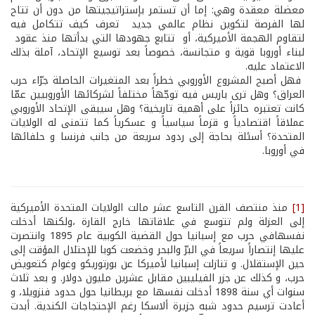
معضلة معقدة وهي: إما أن تستمر بإستراتيجيتها من دون أن تتاح
لها الفرصة لتكوين نظام عالمي جديد تعرف كيف تتكامل فيه
لتقاوم الهجمة الأميركية، أو تتابع جهودها التي بدأتها منذ عقود
لبناء أوروبا قوية و متجانسة، خصوصاً بعد توسيع الإتحاد، آملة بذلك
الاعتماد عليه.
فهل أصبح المشروع الأوروبي خطراً بعد المتغيرات الحاصلة جرّاء حرب
العراق؟ وهل ترى باريس فيه توجّهاً مختلفاً لشركائها الأوروبيين عمّا
كانت تعتبره حائزاً على أهمية تاريخية؟ وهل سيبقى الإتحاد الأوروبي
عملاقاً اقتصادياً و قزماً سياسياً و عسكرياً كما تتمنى له الولايات
المتحدة؟ أسئلة بحاجة إلى ردود سريعة من جانب فرنسا و حلفائها
في أوروبا.
[1]
منذ منتصف القرن التاسع عشر مالت الولايات المتحدة الأميركية
إلى العزلة ولم تتوسع في علاقاتها خارج القارة ،ولكنها أدخلت
نفسهافي حرب مع إسبانيا حول القضية الكوبية عام 1895 وانتصرت
عليها إنتصاراً سريعاً في البرّ والبحر وخضعت كوبا للإحتلال المؤقت إلى
حين الإستقلال. و تنازلت إسبانيا لأميركا عن بورتوريكو وغوام كتعويض
حرب، و كذلك عن جزر الفيليبين مقابل عشرين مليون دولار. و بعد ثلاث
سنوات أي سنة 1898 أدخلت نفسها مع بريطانيا حول حدود فنزويلا، و
أعادت ترسيم حدود شبه جزيرة ألاسكا رغم الإحتجاجات الكندية. أبدت