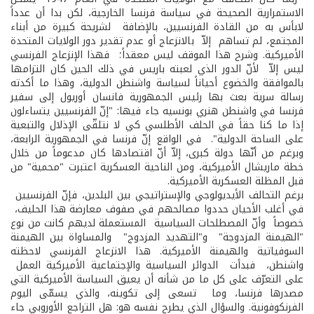
الاستمرارية الصحيحة في سياسة فرنسا الخارجية، لكن بدا أن عدداً
لابأس به من القادة الفرنسيين، بالإضافة لشريحة كبيرة من أبناء
المجتمع، لم تساهم إلاّ بالانزعاج أو عدم تقدير دور الولايات المتحدة
الأميركية. وشرح هذا الموقف ليس معقداً؛ فهذا الإنزعاج الفرنسي
ليس إلاّ لأنّ الدور الذي لعبته باريس في ذلك الحين كان التزامها
بالموافقة والخضوع أحياناً لسياسة واشنطن الدولية، وهذا ما أكدته
رسالة سرية بعث بها رئيس الجمهورية فانسان أوريول إلى سفير
فرنسا في واشنطن هنري بونسيه جاء فيها: "إنّ الفرنسيين يتساءلون
إذا ما كنا حقاً في الحلف الأطلسي كي لا نتلقّى الإذلال والتبعية
على الساحة الدولية". في الواقع إنّ فرنسا في الجمهورية الرابعة،
وبرغم من أنّها دولة كبرى، إلاّ أنّ اقتصادها كان مدعوماً من خلال
خطة ماريشال الأميركية، ومن الناحية العسكرية اعتبرت "محمية" من
قبل المظلة العسكرية الأميركية.
برغم التحالف الأيديولوجي والإستراتيجي بين البلدين، فإنّ الفرنسيين
في أغلب الأحيان حددوا مصالحهم في صفوف معارضة هذا الحليف،
خصوصاً وأنّ المصطلحات السياسية المستعملة لديهم كانت من نوع
"الهيمنة المزدوجة" و"التهديد المزدوج" والمساواة بين الهيمنة
السوفياتية والهيمنة الأميركية. هذا الانزعاج الفرنسي لاحظته
واشنطن، فبدأت الدوائر السياسية والإجتماعية الأميركية العمل
على التعرّف على كل ما من شأنه أن يعيق السياسة الأميركية التي
مصدرها فرنسا، وما تسعى إلى تكوينه، والذي يسمّى اليوم
الفرنكوفونية. والسؤال الذي يطرح نفسه هو: هل التراجع الأوروبي جاء