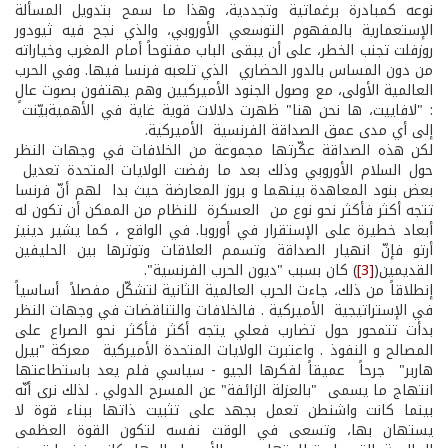
نوعه كمبادرة برغماتية وتجددية، وهذا ما سمح بتدويل المسألة
الإستعمارية بالمفهوم التوسعي الأوروبي، والذي نجح فيه ثيودور
روزفلت تجنب الخطر، على أن يبقى الباب مفتوحاً أمام المغرب وخياراته
من دون المساس بالدور الحضاري الذي تلعبه فرنسا فيها. وفي الحرب
العالمية الأولى، مع وصول الجنود الأميركيين وهم يهتفون بصوت عالٍ
: "لافاييت، ها نحن هنا" ظهرت دلالات قوية غاية في الأهميةبيّنت
إلى أي مدى عمق الصداقة الفرنسية ­ الأميركية.
لكن هذه الصداقة عكّرتها مجموعة من الخلافات في وجهات النظر
حول السلام الأوروبي وذلك بعد ما رفضت الولايات المتحدة تعديل
بعض بنود المعاهدة بينهما و بروز المعارضة حيث بدا لهم أنّ فرنسا
تتجه أكثر فأكثر نحو نوع من العسكرة للنظام من الممكن أن تكون له
أبعاد خطيرة على الإستقرار في أوروبا. في الواقع ، كما يشير دينيز
أرتو فإنّ انهيار الصداقة وتسمم العلاقات وتوترها بين الحليفين
القديمين(
[3]
) كان بسبب "ديون الحرب الفرنسية".
إنطلاقاً من ذلك، جاءت الحرب العالمية الثانية لتشكّل مفصلاً أساسياً
في الإستراتيجية الأميركية . فالخلافات والتناقضات في وجهات النظر
بدأت تتمحور حول تضارب فعلي يتجه أكثر فأكثر نحو الصراع على
المصالح و النفوذ . واعتبرت الولايات المتحدة الأميركية معركة "بيرل
هاربر" جرحاً عميقاً لفكرها الجيو - سياسي فلم يعد باستطاعتها
انتهاج ما يسمى "بالعزلة الزائفة" عن المسرح الدولي . لذلك نرى أنّه
بينما كانت واشنطن تعمل بجهد على تثبيت ذاتها ببناء قوة لا
يستهان بها، وتسعى في الوقت نفسه لتكون القوة العظمى