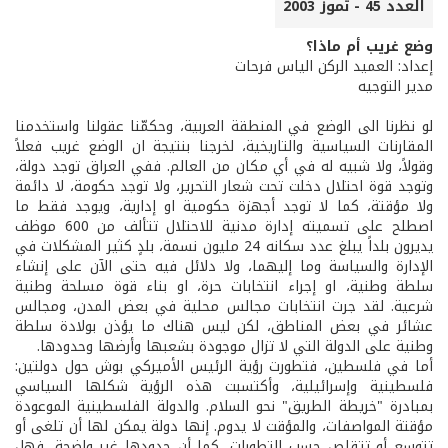
العدد 45 - تموز 2003
وضع غريب أم ماذا؟
إعداد: العميد الركن الياس فرحات
مدير التوجيه
لو نظرنا الى الوضع في المنطقة العربية، وحكمّنا عقولنا واستخدمنا
المقارنات السياسية والتاريخية، لخرجنا بنتيجة ان الوضع غريب فعلاً
وقولاً، ولا شبيه له في أي مكان من العالم. ففي العراق توجد دولة،
وتوجد قوة احتلال دخلت تحت شعار التحرير، ولا توجد حكومة، لا دائمة
ولا مؤقتة، كما لا توجد أجهزة حكومية او إدارية، ويوجد فقط ما
اصطلح على تسميته إدارة مدنية للاحتلال تتألف من 600 موظف
يديرون بلداً يبلغ عدد سكانه 24 مليون نسمة، بلدٍ كثير المشكلات في
الإدارة والسياسة وما إليهما، ولا دلائل فيه حتى الآن على إنشاء
سلطة وطنية، او إجراء انتخابات حرة، او بناء قوة مسلحة وطنية
شرعية. لقد جرت انتخابات مجالس محلية في بعض المدن، ومجالس
عشائر في بعض المناطق، لكن ليس هناك ما يؤذن بولادة سلطة
وطنية على الدولة التي لا تزال موجودة بشعبها وأرضها وحدودها.
أما في فلسطين، فتطورت رؤية الرئيس الأميركي بوش حول دولتين:
فلسطينية وإسرائيلية، وأكتسبت هذه الرؤية شكلها السياسي
بمبادرة "خريطة الطريق" نحو السلام. والدولة الفلسطينية الموعودة
مؤقتة المواصفات، والمؤقت لا يدوم. إنها دولة يمكن لها أن تلغى أو
تتوسع أو تتقلص حسب التطورات، كما أن حدودها غير واضحة، فهل