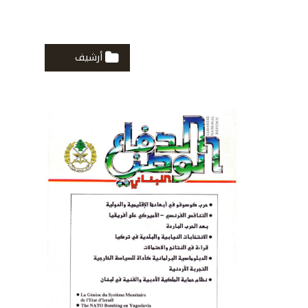
أرشيف