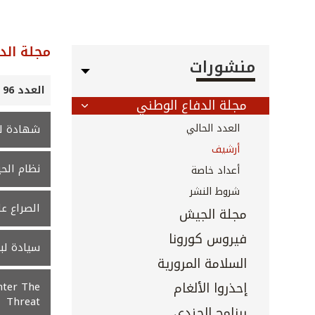
مجلة الد
منشورات
العدد 96 - نيسان 2016
مجلة الدفاع الوطني
العدد الحالي
شهادة لل
أرشيف
نظام الحي
أعداد خاصة
شروط النشر
الصراع عل
مجلة الجيش
فيروس كورونا
سيادة لب
السلامة المرورية
إحذروا الألغام
nter The
Threat
برنامج الجندي