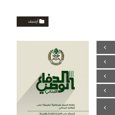
أرشيف